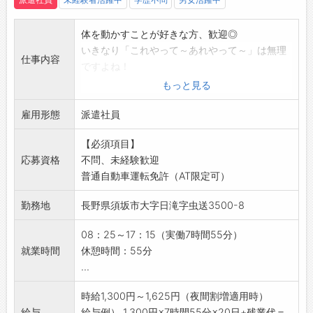
◆給与前払い制度あり！
勤務実績に応じて、給与前払いが可能です◎
体を動かすことが好きな方、歓迎◎
簡単申請！簡単受取！日払い即日払い対応！
いきなり「これやって～あれやって～」は無理
仕事内容
☆----------------------------------------
ですよね！
☆
／
もっと見る
◆ご不明点はいつでもご相談ください！
ご安心ください！
即日対応!!フォロー体制もバッチリ
雇用形態
＼
派遣社員
登録はご自宅からお電話で可能です◎
まずは、職場に慣れるところから！
☆----------------------------------------
【必須項目】
徐々に覚えていただくので、未経験の方でも安
☆
応募資格
不問、未経験歓迎
心◎◎◎
◆職場見学可能！自分が働くイメージができま
普通自動車運転免許（AT限定可）
製造工場でリール巻取り・副資材運搬のお仕事
す。
です！
勤務地
長野県須坂市大字日滝字虫送3500-8
みなさまのご応募を心よりお待ちしております
リール製品とは 「自動車ハーネス用端子」が巻
＾＾
き付けられた円形のダンボールです。
08：25～17：15（実働7時間55分）
☆----------------------------------------
【具体的には】
就業時間
休憩時間：55分
☆
・生産された電子部品の巻き取り
...
・巻き取りの際に使用する副資材の運搬
・製品の目視検査、梱包
時給1,300円～1,625円（夜間割増適用時）
・ラベルの貼り付け、箱詰め
給与
給与例） 1,300円×7時間55分×20日+残業代＝