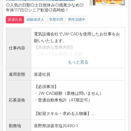
い職場です
◎人気の日勤◎土日祝休み◎残業少なめ◎
年休117日◎シニア歓迎◎高時給！
【社内設備】
・無料駐車場
派遣社員
経験者求人
学歴不問
男性活躍中
・休憩室
・冷蔵庫
電気設備会社でJW-CADを使用したお仕事をお
・冷暖房完備
願いいたします。
☆----------------------------------------
【具体的な業務内容】
仕事内容
☆
・JW‐CADを使用した製図
◆時間単位年休制度あり！
・見積作成（専用ソフト使用）
もっと見る
有給休暇は1時間分、2時間分と時間単位でも取
・現場打合せ
得できます◎
雇用形態
・その他業務に付随する業務
派遣社員
☆----------------------------------------
【おすすめポイント】
☆
【必須事項】
◎土日祝休み！嬉しい長期休暇もあります◎
◆給与前払い制度あり！
・JW-CAD経験（業種は問いません）
◆年間休日117日でプライベートも充実
勤務実績に応じて、給与前払いが可能です◎
応募資格
・普通自動車免許（AT限定可）
◆長期休暇あり：GW・お盆・年末年始
簡単申請！簡単受取！日払い即日払い対応！
◆休日出勤無し
☆----------------------------------------
【歓迎スキル・求める人物像】...
◎駅チカ！最寄駅から徒歩7分◎
☆
◆電車通勤でも移動ラクラク
◆ご不明点はいつでもご相談ください！
勤務地
長野県須坂市塩川490‐1
◎スキルUP◎