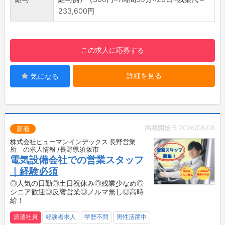
【おすすめポイント】
233,600円
・幅広い世代の方が活躍中！
・弊社の派遣スタッフさんも多数就業中♪
【研修制度・ステップアップ】
この求人に応募する
・社内設備の説明や安全講習を行い、少しでも
仕事に慣れていただけるよう先輩社員がお声が
詳細を見る
気になる
けさせていただきます。
【貸与】
・制服：上着のみ
◆ジーンズやパンツなど指定はないので、ラフ
な格好でお仕事ができます。
掲載開始日:2026/08/08
新着
【働き方に関して】
株式会社ヒューマンインデックス 長野営業
・プライベートとメリハリをつけて働けます！
所 の求人情報 /長野県須坂市
・快適な作業場♪
電気設備会社での営業スタッフ
・立ち仕事です！
｜経験必須
【設備】
◎人気の日勤◎土日祝休み◎残業少なめ◎
シニア歓迎◎反響営業◎ノルマ無し◎高時
・広い食堂
給！
・休憩室
・ロッカー
派遣社員
経験者求人
学歴不問
男性活躍中