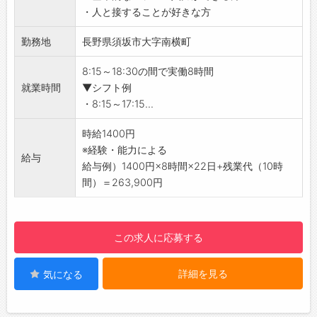
・人と接することが好きな方
り！
・最新機種にいち早く触れられます♪
勤務地
長野県須坂市大字南横町
【未経験OK！】
・未経験からスタートできるショップスタッフ
8:15～18:30の間で実働8時間
♪
就業時間
▼シフト例
・モバイル機器に詳しくなれるチャンスです！
・8:15～17:15...
【研修制度】
・手厚い研修＆サポート体制があります♪
時給1400円
・知識は研修でしっかり習得できるので、ご安
※経験・能力による
給与
心ください◎
給与例）1400円×8時間×22日+残業代（10時
【販売数や実績に応じて手当があります！】
間）＝263,900円
・評価制度あり！実績に応じて手当が付く場合
もございます。
【ステップアップ】
この求人に応募する
・接客スキルやビジネススキルを身につけなが
ら働ける環境です♪
詳細を見る
気になる
・サービス内容など多岐にわたり、日々進化し
ていく業界で活躍できます！
・大好きな街で、キャリアに磨きをかけられま