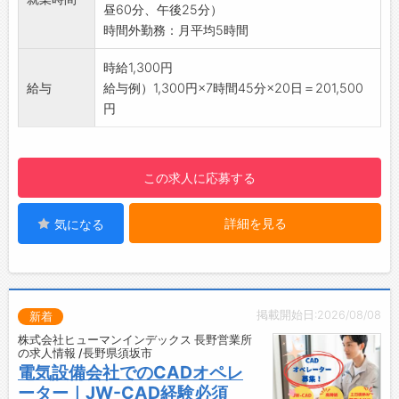
昼60分、午後25分）
◆職場見学可能！自分が働くイメージができま
◆弊社の方針で営業ノルマは設定していませ
時間外勤務：月平均5時間
す。
ん！未経験の方も安心してチャレンジできる環
みなさまのご応募を心よりお待ちしております
境です！
時給1,300円
＾＾
◎充実した貸与品◎
給与
給与例）1,300円×7時間45分×20日＝201,500
☆----------------------------------------
◆社用車
円
☆
◆給油カード
◆ETCカード
◆その他業務用の携帯・PC、制服（ジャンパ
この求人に応募する
ー）など業務に必要なものは貸与させていただ
きます
詳細を見る
気になる
◎土日祝休み！嬉しい長期休暇もあります◎
◆年間休日117日でプライベートも充実
◆長期休暇あり：GW・お盆・年末年始
◆休日出勤無し
【職場の雰囲気・社風】
掲載開始日:2026/08/08
新着
・職場は男性8割、女性2割の環境です
株式会社ヒューマンインデックス 長野営業所
・仕事を進める中で困ったときには、すぐ先輩
の求人情報 /長野県須坂市
社員に質問できる環境です
電気設備会社でのCADオペレ
・和気あいあいとした雰囲気で、堅苦しさのな
ーター｜JW-CAD経験必須