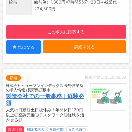
給与
給与例）1,300円×7時間55分×20日＋残業代＝
・制服：上着のみ
224,500円
◆ジーンズやパンツなど指定はないので、ラフ
な格好でお仕事ができます。
【働き方に関して】
この求人に応募する
・プライベートとメリハリをつけて働けます！
・快適な作業場♪
詳細を見る
気になる
・立ち仕事です！
【設備】
・広い食堂
・休憩室
・ロッカー
掲載開始日:2026/08/08
新着
・社員用無料駐車場！
株式会社ヒューマンインデックス 長野営業所
◎屋根付きの立体駐車場なので雨や雪でも大丈
の求人情報 /長野県須坂市
夫です！
製造会社での一般事務｜経験必
☆----------------------------------------
須
☆
人気の日勤◎土日祝休み！年間休日120日
以上◎空調完備◎デスクワーク◎経験を活
◆時間単位年休制度あり！
かせる◎
有給休暇は1時間分、2時間分と時間単位でも取
得できます◎
派遣社員
経験者求人
学歴不問
女性活躍中