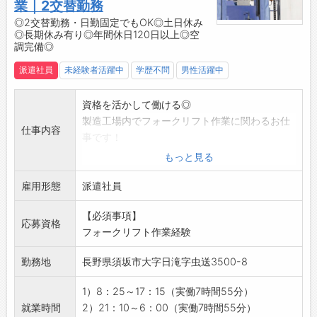
・制服は上着のみ貸与
業｜2交替勤務
・下はジーンズやパンツなどラフな格好でお仕
◎2交替勤務・日勤固定でもOK◎土日休み
◎長期休み有り◎年間休日120日以上◎空
事ができます！
調完備◎
◆季節に応じて室内の空調温度を調整していま
すので、作業場は快適です
派遣社員
未経験者活躍中
学歴不問
男性活躍中
【環境】
・皆さん黙々と作業に集中しています
資格を活かして働ける◎
・立ち作業になります
製造工場内でフォークリフト作業に関わるお仕
仕事内容
◆仕事を進めるうえで困ったときにはすぐ周り
事です！
の社員に質問できる環境です
※リーチフォークの使用がメインとなります
もっと見る
【設備】
【具体的には】
・広い食堂
雇用形態
・製品出荷作業
派遣社員
・休憩室
・製品・資材運搬
・ロッカー完備
【必須事項】
・材料載せ替え作業
応募資格
☆----------------------------------------
フォークリフト作業経験
・その他付随業務
☆
【おすすめポイント】
勤務地
長野県須坂市大字日滝字虫送3500-8
◆時間単位年休制度あり！
・幅広い世代の方が活躍中！
有給休暇は1時間分、2時間分と時間単位でも取
・弊社の派遣スタッフさんも多数就業中♪
1）8：25～17：15（実働7時間55分）
得できます◎
・社員用無料駐車場完備！
就業時間
2）21：10～6：00（実働7時間55分）
☆----------------------------------------
・屋根付きの立体駐車場なので雨や雪でも大丈