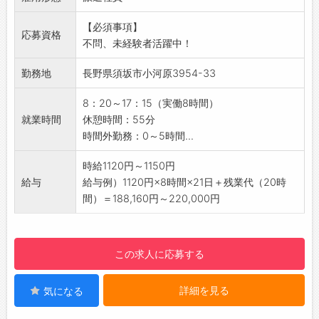
す。
・上記に付随する軽作業
みなさまのご応募を心よりお待ちしております
【必須事項】
◎部品は、手のひらサイズになります
応募資格
＾＾
不問、未経験者活躍中！
◎一つ一つ正確に確認しながら取り組んでいた
☆----------------------------------------
だきます
☆
勤務地
長野県須坂市小河原3954-33
【働き方に関して】
・日勤帯のみの勤務です。
8：20～17：15（実働8時間）
・土日休みかつ長期休暇がありますのでプライ
就業時間
休憩時間：55分
ベートと両立しやすいです
時間外勤務：0～5時間...
【研修制度】
・入社後は、作業手順について研修させていた
時給1120円～1150円
だきます。
給与
給与例）1120円×8時間×21日＋残業代（20時
作業を進めていて分からないことがあれば周
間）＝188,160円～220,000円
りの方に聞いてください。
【貸与品】
・制服は上着のみ貸与
この求人に応募する
◆下はジーンズやパンツなど、ラフな格好でお
仕事ができます！
詳細を見る
気になる
【職場の雰囲気】
・一人一人の作業場があり、皆さん黙々と作業