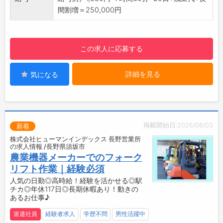
その画面を見ながら製品に極小ハンダボールを
間割増＝250,000円
置き、レーザー照射によりはんだ付けをしま
す。
◆製品は小型なので、重量物の取扱いはありま
この求人に応募する
せん
【未経験OK！】
詳細を見る
気になる
・機械操作は非常に簡単！
【入社後の流れ】
・最初の1ヶ月ほどは日勤◎
・機械操作の練習や先輩社員に付いて、仕事を
覚えるところから始まります！
掲載開始日:2026/08/03
新着
【おすすめポイント】
株式会社ヒューマンインデックス 長野営業所
・高時給！夜間割増しもあるのでガッツリ稼げ
の求人情報 /長野県須坂市
ます。
農業機器メーカーでのフォーク
・幅広い世代の方が活躍中！
リフト作業｜経験必須
・弊社の派遣スタッフさんも多数在籍◎
人気の日勤◎高時給！経験を活かせる◎駅
チカ◎年休117日◎長期休暇あり！動きの
・電車通勤の方専用の就業時間もあるので通い
あるお仕事♪
やすい♪
【設備】
派遣社員
経験者求人
学歴不問
男性活躍中