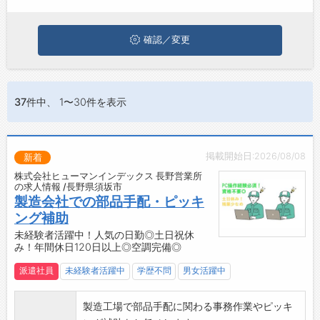
ジョブズゴーについて
確認／変更
会社概要
お問い合わせ
37件
中、 1〜30件を表示
よくあるご質問
掲載開始日:2026/08/08
新着
株式会社ヒューマンインデックス 長野営業所
の求人情報 /長野県須坂市
製造会社での部品手配・ピッキ
ング補助
未経験者活躍中！人気の日勤◎土日祝休
み！年間休日120日以上◎空調完備◎
派遣社員
未経験者活躍中
学歴不問
男女活躍中
製造工場で部品手配に関わる事務作業やピッキ