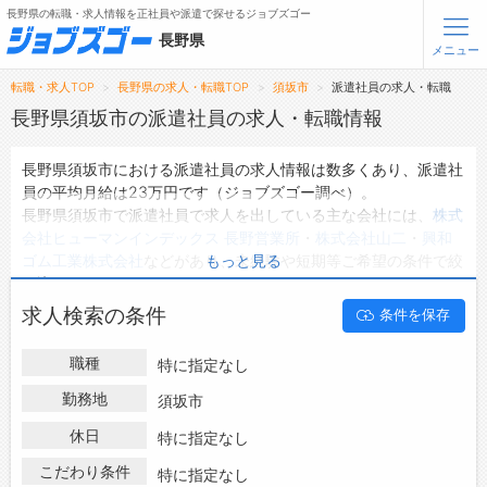
長野県の転職・求人情報を正社員や派遣で探せるジョブズゴー
長野県
メニュー
転職・求人TOP
長野県の求人・転職TOP
須坂市
派遣社員の求人・転職
無料会員登録
ログイン
長野県須坂市の派遣社員の求人・転職情報
長野県須坂市における派遣社員の求人情報は数多くあり、派遣社
メニュー
員の平均月給は23万円です（ジョブズゴー調べ）。
長野県須坂市で派遣社員で求人を出している主な会社には、
株式
トップ
会社ヒューマンインデックス 長野営業所
・
株式会社山二
・
興和
詳細情報で求人を探す
ゴム工業株式会社
などがあり、未経験や短期等ご希望の条件で絞
もっと見る
タップで簡単に求人を探す
り込みができます。
長野県須坂市の地域密着型の求人サイトであるジョブズゴーでは
【初めての方へ】
求人検索の条件
条件を保存
長野県須坂市の派遣社員として働ける求人情報を58件取り扱っ
長野県の求人検索で選ばれる理由
ています。
職種
特に指定なし
ハローワークにはない求人も多数扱っており、転職だけでなく、
転職支援サービスについて
第二新卒から50代・60代以上の方の再就職も可能です。 長野県
勤務地
須坂市
須坂市で派遣社員の求人・転職情報を探している方は、ぜひ興味
転職支援サービス
休日
特に指定なし
のある職種に応募してみてくださいね。
転職ノウハウ(応募書類の書き方・面接対策など)
こだわり条件
特に指定なし
転職・採用コラム