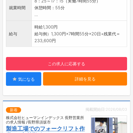
☆
8：25～17：15（実働7時間55分）
・梱包
◆職場見学可能！自分が働くイメージができま
就業時間
休憩時間：55分
・副資材の在庫確認
す。
...
・補充作業
みなさまのご応募を心よりお待ちしております
・EXCEL操作（データ入力）
時給1,300円
＾＾
【おすすめ♪】
給与
給与例）1,300円×7時間55分×20日+残業代＝
☆----------------------------------------
・幅広い世代の方が活躍中！
233,600円
☆
・弊社の派遣スタッフさんも多数在籍◎
【未経験OK！】
・基本的に難しい作業がないので、未経験の方
この求人に応募する
でも安心して就業できます◎
【通勤】
詳細を見る
気になる
・社員用無料駐車場完備！
・マイカー通勤OK◎
【入社後の流れ】
・入館証を作り、勤務する上での注意事項を丁
寧に説明していただけます
掲載開始日:2026/08/03
新着
・配属後、先輩社員に教えてもらいながらお仕
株式会社ヒューマンインデックス 長野営業所
事を覚えていただきます
の求人情報 /長野県須坂市
【服装】
製造工場でのフォークリフト作