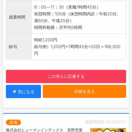
即日対応!!フォロー体制もバッチリ
◆JW‐CAD多種を使用した多様な図面をかく力
登録はご自宅からお電話で可能です◎
8：00～17：30（実働7時間45分）
が身に付きます
☆----------------------------------------
休憩時間：105分（休憩時間内訳：午前20分、
就業時間
【職場の雰囲気・社風】
☆
昼60分、午後25分）
・職場は男性8割、女性2割の環境です
◆職場見学可能！自分が働くイメージができま
時間外勤務：月平均5時間
・仕事を進める中で困ったときには、すぐ先輩
す。
社員に質問できる環境です
時給1,200円
みなさまのご応募を心よりお待ちしております
・和気あいあいとした雰囲気で、堅苦しさのな
給与
給与例）1,200円×7時間45分×20日＝186,000
＾＾
い職場です
円
☆----------------------------------------
・制服（ジャンパー）貸与あり
☆
【社内設備】
・無料駐車場
この求人に応募する
・休憩室
・冷蔵庫
詳細を見る
気になる
・冷暖房完備
☆----------------------------------------
☆
◆時間単位年休制度あり！
有給休暇は1時間分、2時間分と時間単位でも取
掲載開始日:2026/08/07
新着
得できます◎
株式会社ヒューマンインデックス 長野営業