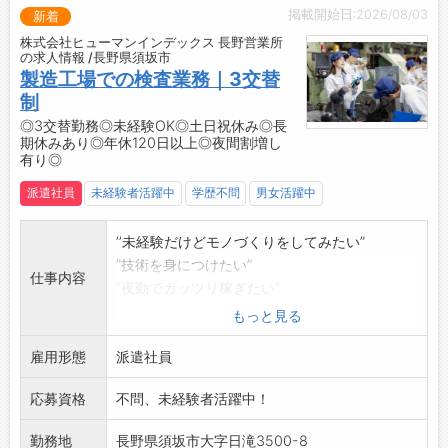
【服装】
掲載開始日:2026/08/03
新着
・制服は上着のみ貸与
株式会社ヒューマンインデックス 長野営業所
・下はジーンズやパンツなどラフな格好でお仕
の求人情報 /長野県須坂市
事ができます！
製造工場での検査業務｜3交替
◆季節に応じて室内の空調温度を調整していま
制
すので、作業場は快適です
◎3交替勤務◎未経験OK◎土日祝休み◎長
期休みあり◎年休120日以上◎夜間割増し
【環境】
有り◎
・皆さん黙々と作業に集中しています
・立ち作業になります
派遣社員
未経験者活躍中
学歴不問
男女活躍中
◆仕事を進めるうえで困ったときにはすぐ周り
の社員に質問できる環境です
’’未経験だけどモノづくりをしてみたい”
【設備】
”技術を身につけたい”
仕事内容
・広い食堂
”夜勤でガッツリ稼ぎたい”
・休憩室
それでOKです！
もっと見る
・ロッカー完備
まずは、職場に慣れるところから！
☆----------------------------------------
雇用形態
徐々に覚えていただくので、未経験の方でも安
派遣社員
☆
心◎◎◎
◆時間単位年休制度あり！
応募資格
不問、未経験者活躍中！
【具体的には】
有給休暇は1時間分、2時間分と時間単位でも取
・自動車用端子の外観・機能・寸法が規格を満
勤務地
長野県須坂市大字日滝3500-8
得できます◎