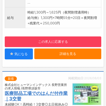
...
☆
夫です！
◆給与前払い制度あり！
【職場の環境】
時給1,300円～1,625円（夜間割増適用時）
勤務実績に応じて、給与前払いが可能です◎
・制服：上着のみ貸与
給与
給与例）1,300円×7時間55分×20日＋夜間割増
簡単申請！簡単受取！日払い即日払い対応！
・ジーンズやパンツなど指定はないので、ラフ
+残業代＝250,000円
☆----------------------------------------
な格好でお仕事ができます。
☆
・広い食堂や休憩室、ロッカー完備！
◆ご不明点はいつでもご相談ください！
【研修制度・ステップアップ】
この求人に応募する
即日対応!!フォロー体制もバッチリ
・社内設備の説明や安全講習を行い、少しでも
登録はご自宅からお電話で可能です◎
仕事に慣れていただけるよう先輩社員がお声が
☆----------------------------------------
詳細を見る
気になる
けさせていただきます。
☆
【働き方に関して】
◆職場見学可能！自分が働くイメージができま
・夜勤があるのでガッツリ稼げる◎
す。
・プライベートとメリハリをつけて働けます！
みなさまのご応募を心よりお待ちしております
・快適な作業場♪
掲載開始日:2026/08/03
新着
＾＾
・立ち仕事です！
株式会社ヒューマンインデックス 長野営業所
☆----------------------------------------
☆----------------------------------------
の求人情報 /長野県須坂市
☆
☆
医療部品工場でのはんだ付作業
◆時間単位年休制度あり！
｜3交替
有給休暇は1時間分、2時間分と時間単位でも取
未経験OK！高時給！3交替◎土日祝休み◎