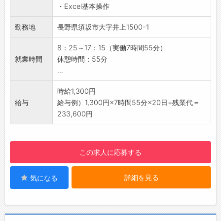
☆
・Excel基本操作
【具体的には】
◆職場見学可能！自分が働くイメージができま
・商社・協力会社から納品された部品の受入・
勤務地
長野県須坂市大字井上1500-1
す。
仕分け作業（業務での車両使用有り）
みなさまのご応募を心よりお待ちしております
・EXCEL操作（データ入力）
8：25～17：15（実働7時間55分）
＾＾
・その他付随業務
就業時間
休憩時間：55分
☆----------------------------------------
【おすすめ♪】
...
☆
・幅広い世代の方が活躍中！
・弊社の派遣スタッフさんも多数在籍◎
時給1,300円
【未経験OK！】
給与
給与例）1,300円×7時間55分×20日+残業代＝
・基本的に難しい作業がないので、未経験の方
233,600円
でも安心して就業できます◎
【通勤】
・社員用無料駐車場完備！
この求人に応募する
・マイカー通勤OK◎
【入社後の流れ】
詳細を見る
気になる
・入館証を作り、勤務する上での注意事項を丁
寧に説明していただけます
・配属後、先輩社員に教えてもらいながらお仕
事を覚えていきます