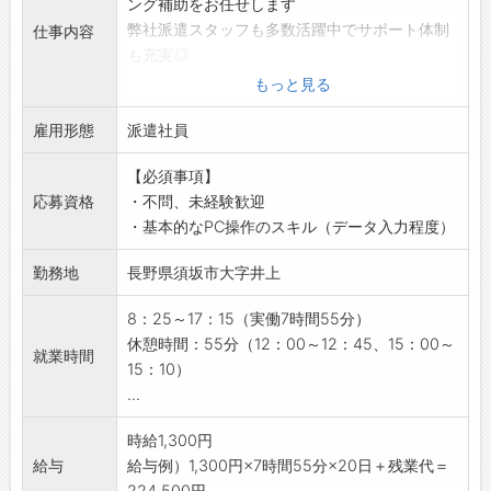
ング補助をお任せします
弊社派遣スタッフも多数活躍中でサポート体制
仕事内容
も充実◎
【具体的には】
もっと見る
・購入品商社への部品見積、手配事務作業補助
雇用形態
・部品のピッキング、仕分け作業補助
派遣社員
・その他付随業務
【必須事項】
【おすすめポイント】
応募資格
・不問、未経験歓迎
■未経験者歓迎♪
・基本的なPC操作のスキル（データ入力程度）
・幅広い世代の方が活躍中！
・弊社の派遣スタッフさんも多数活躍している
勤務地
長野県須坂市大字井上
ので安心◎
■ステップアップできる環境
8：25～17：15（実働7時間55分）
・就業開始後は、教育担当の方がしっかり教え
休憩時間：55分（12：00～12：45、15：00～
就業時間
てくれます＾＾
15：10）
・社内研修なども充実しています
...
■日勤帯かつ土日祝休み！ ※会社カレンダーあ
り
時給1,300円
・プライベートとメリハリをつけて働けます
給与
給与例）1,300円×7時間55分×20日＋残業代＝
■働きやすい環境
224,500円