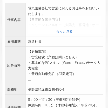
・社員用無料駐車場！
◆屋根付きの立体駐車場なので雨や雪でも大丈
電気設備会社で営業に関わるお仕事をお願いい
夫です！
たします。
☆----------------------------------------
【具体的な業務内容】
仕事内容
☆
・クリーンエネルギー（太陽光・蓄電池・オー
◆時間単位年休制度あり！
ル電化等）の営業
もっと見る
有給休暇は1時間分、2時間分と時間単位でも取
・既存顧客のフォロー対応
得できます◎
雇用形態
・建設業者や個人顧客との打ち合わせ
派遣社員
☆----------------------------------------
・受発注のパソコン対応
☆
【必須事項】
・電話、メール対応
◆給与前払い制度あり！
・営業経験（業種は問いません）
・その他業務に付随する業務
勤務実績に応じて、給与前払いが可能です◎
・基本的なPCスキル（Word、Excelのデータ入
【担当エリア及び顧客層】
応募資格
簡単申請！簡単受取！日払い即日払い対応！
力程度）
・主に北信、東信、中信エリアを担当。本社か
☆----------------------------------------
・普通自動車免許（AT限定可）
ら車で最大2時間以内が中心です（一部既存顧
☆
...
客の対応のみ南信有り）
◆ご不明点はいつでもご相談ください！
・顧客の9割は個人、1割は法人となります
勤務地
長野県須坂市塩川490‐1
即日対応!!フォロー体制もバッチリ
【おすすめポイント】
登録はご自宅からお電話で可能です◎
◎100％反響営業◎
8：00～17：30（実働7時間45分）
☆----------------------------------------
◆既に導入を検討中のお客様のみ対応するた
休憩時間：105分（休憩時間内訳：午前20分、
☆
就業時間
め、訪問販売はありません。