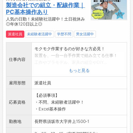
・土日祝休み（会社カレンダーあり）のため、
製造会社での組立・配線作業｜
プライベートとメリハリをつけて働けます。
PC基本操作あり
・立ち仕事になります。
人気の日勤！未経験社活躍中！土日祝休み
◎年休120日以上◎
☆----------------------------------------
☆
派遣社員
未経験者活躍中
学歴不問
男女活躍中
◆時間単位年休制度あり！
有給休暇は1時間分、2時間分と時間単位でも取
モクモク作業するのが好きな方必見！
得できます◎
装置を、一台一台手作業で組み立てる仕事！
☆----------------------------------------
仕事内容
工作やプラモデル、家具の組立やDIY…
☆
もしかして僕って、私って、ひとり集中して作
もっと見る
◆給与前払い制度あり！
業する方が好きなのかな？
勤務実績に応じて、給与前払いが可能です◎
雇用形態
そんな風に感じたことがあるなら、当社の装置
派遣社員
簡単申請！簡単受取！日払い即日払い対応！
組立てに面白さを感じてもらえるかも！
☆----------------------------------------
【必須事項】
製造工場内での発注補助事務をお願いします＾
☆
応募資格
・不問、未経験者活躍中！
＾
◆ご不明点はいつでもご相談ください！
・Excel基本操作
【具体的には】
即日対応!!フォロー体制もバッチリ
・装置外装カバーの取付
登録はご自宅からお電話で可能です◎
勤務地
長野県須坂市大字井上1500‐1
・各種エア機器の組立・配線接続
☆----------------------------------------
・組立補助、ラベル貼