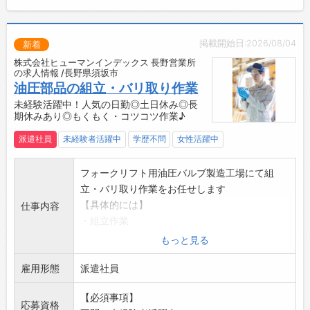
されています
・工場内は全館空調です！
【社内設備】
掲載開始日:2026/08/04
新着
・個人ロッカー
株式会社ヒューマンインデックス 長野営業所
・自動販売機
の求人情報 /長野県須坂市
・食堂（休憩スペース）
油圧部品の組立・バリ取り作業
・お弁当の注文（自費負担）
未経験活躍中！人気の日勤◎土日休み◎長
期休みあり◎もくもく・コツコツ作業♪
・喫煙スペース
☆----------------------------------------
派遣社員
未経験者活躍中
学歴不問
女性活躍中
☆
◆時間単位年休制度あり！
フォークリフト用油圧バルブ製造工場にて組
有給休暇は1時間分、2時間分と時間単位でも取
立・バリ取り作業をお任せします
得できます◎
【具体的には】
仕事内容
☆----------------------------------------
・組立作業
☆
・グラインダーを用いたバリ取り作業
もっと見る
◆給与前払い制度あり！
・外観目視確認
勤務実績に応じて、給与前払いが可能です◎
雇用形態
・生産数の報告
派遣社員
簡単申請！簡単受取！日払い即日払い対応！
【おすすめポイント♪】
☆----------------------------------------
【必須事項】
■未経験者歓迎！
応募資格
☆