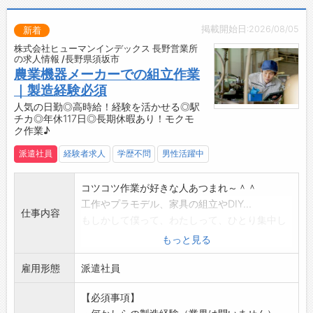
す♪
【こんな方にオススメ！】
掲載開始日:2026/08/05
新着
・携帯、スマホ、タブレット、PC好きの方◎
株式会社ヒューマンインデックス 長野営業所
・接客販売など、人と接するお仕事をしたい
の求人情報 /長野県須坂市
方！
農業機器メーカーでの組立作業
☆----------------------------------------
｜製造経験必須
☆
人気の日勤◎高時給！経験を活かせる◎駅
チカ◎年休117日◎長期休暇あり！モクモ
◆時間単位年休制度あり！
ク作業♪
有給休暇は1時間分、2時間分と時間単位でも取
得できます◎
派遣社員
経験者求人
学歴不問
男性活躍中
☆----------------------------------------
☆
コツコツ作業が好きな人あつまれ～＾＾
◆給与前払い制度あり！
工作やプラモデル、家具の組立やDIY…
仕事内容
勤務実績に応じて、給与前払いが可能です◎
もしかして僕って、わたしって、ひとり集中し
簡単申請！簡単受取！日払い即日払い対応！
て作業する方が好きなのかな？
もっと見る
☆----------------------------------------
そんな風に感じたことがあるなら、当社の組立
☆
雇用形態
て作業に面白さを感じてもらえるかも！
派遣社員
◆ご不明点はいつでもご相談ください！
農業用機械製造メーカーで薬剤散布車の部品組
即日対応!!フォロー体制もバッチリ
【必須事項】
立作業をお願いします。
登録はご自宅からお電話で可能です◎