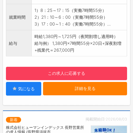
たしているかを検査。
☆----------------------------------------
・実体顕微鏡、工具顕微鏡、ノギス、マイクロ
1）8：25～17：15（実働7時間55分）
☆
メータ等の検査機器を使用します。
就業時間
2）21：10～6：00（実働7時間55分）
◆給与前払い制度あり！
・PC操作（Excelの入力程度）
3）17：00～1：40（実働7時間55分）...
勤務実績に応じて、給与前払いが可能です◎
【入社後の流れ】
簡単申請！簡単受取！日払い即日払い対応！
最初の1ヶ月ほどは日勤で、機械操作の練習や先
時給1,380円～1,725円（夜間割増し適用時）
☆----------------------------------------
輩社員に付いて仕事を覚えるところから始まり
給与
給与例） 1,380円×7時間55分×20日+深夜割増
☆
ますので安心してください
+残業代＝267,000円
◆ご不明点はいつでもご相談ください！
【おすすめポイント】
即日対応!!フォロー体制もバッチリ
・夜間割増しで稼げる♪
登録はご自宅からお電話で可能です◎
・幅広い世代の方が活躍中！
この求人に応募する
☆----------------------------------------
・広い食堂や休憩室、ロッカー完備です！
☆
・基本的に難しい作業がないので、未経験でも
◆職場見学可能！自分が働くイメージができま
詳細を見る
気になる
安心です！
す。
【職場の環境】
みなさまのご応募を心よりお待ちしております
・弊社派遣スタッフも勤務しており、長期的に
＾＾
勤務いただける環境です
☆----------------------------------------
・制服は上着のみ貸与。下はジーンズやパンツ
掲載開始日:2026/08/03
新着
☆
などラフな格好でお仕事ができます
株式会社ヒューマンインデックス 長野営業所
【働き方に関して】
の求人情報 /長野県須坂市