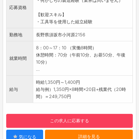
・何かしらの製造経験（業界は問いません）
【具体的な業務内容】
☆----------------------------------------
応募資格
■農業用の薬剤散布車の部品組立
☆
【歓迎スキル】
・工具を使用した各部品の組立（大小様々な部
◆職場見学可能！自分が働くイメージができま
・工具等を使用した組立経験
品の取扱いがあります）
す。
・丁寧な作業で一台の機械を組立ていきます
勤務地
長野県須坂市小河原2156
みなさまのご応募を心よりお待ちしております
※流れ作業ではなく、1台ずつ作業していきま
＾＾
す。
8：00～17：10 （実働8時間）
☆----------------------------------------
※体を動かしたい方にピッタリです！
休憩時間：70分（午前10分、お昼50分、午後
☆
就業時間
【研修制度】
10分）
・先輩社員がイチから丁寧にお仕事を教えるの
...
で、未経験の方もご安心ください◎
【職場の雰囲気】
時給1,350円～1,400円
・幅広い年代の方が活躍中！
給与
給与例）1,350円×8時間×20日+残業代（20時
・皆さん黙々と作業に集中しています＾＾
間）＝249,750円
・仕事を進めるうえで困ったときは、周りの社
員に質問できる環境です◎
【働き方に関して】
この求人に応募する
・日勤帯かつ土日祝休み（会社カレンダーあ
り）のため、プライベートとメリハリをつけて
詳細を見る
気になる
働けます♪