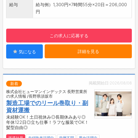
【職場の環境】
給与
給与例）1,300円×7時間55分×20日＝206,000
・制服：上着のみ貸与
円
・空調の効いた環境でのデスクワークがメイン
です
【研修制度・ステップアップ】
この求人に応募する
・お仕事に慣れるまで先輩スタッフがOJT形式
でしっかりサポートします
詳細を見る
気になる
【働き方に関して】
・日勤帯かつ土日祝休み！ ※会社カレンダー
あり
・プライベートとメリハリをつけて働けます。
・快適な作業場♪
掲載開始日:2026/08/08
新着
・座り仕事メインです！
株式会社ヒューマンインデックス 長野営業所
☆----------------------------------------
の求人情報 /長野県須坂市
☆
製造工場でのリール巻取り・副
◆時間単位年休制度あり！
資材運搬
有給休暇は1時間分、2時間分と時間単位でも取
未経験OK！土日祝休み◎長期休みあり◎
年休122日◎立ち仕事！ラフな服装でOK！
得できます◎
髪型自由◎
☆----------------------------------------
☆
派遣社員
未経験者活躍中
学歴不問
男女活躍中