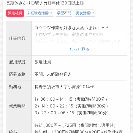
長期休みあり◎駅チカ◎年休120日以上◎
得できます◎
☆----------------------------------------
派遣社員
未経験者活躍中
学歴不問
男女活躍中
☆
◆給与前払い制度あり！
コツコツ作業が好きな人あつまれ～＾＾
勤務実績に応じて、給与前払いが可能です◎
工作やプラモデル、家具の組立やDIY…
簡単申請！簡単受取！日払い即日払い対応！
仕事内容
もしかして僕って、私って、ひとり集中して作
☆----------------------------------------
業する方が好きなのかな？
もっと見る
☆
そんな風に感じたことがあるなら、当社のはん
◆ご不明点はいつでもご相談ください！
雇用形態
だ付け作業に面白さを感じてもらえるかも！
派遣社員
即日対応!!フォロー体制もバッチリ
まずは、職場に慣れるところから！
登録はご自宅からお電話で可能です◎
応募資格
不問、未経験歓迎♪
徐々に覚えていただくので、未経験の方でも安
☆----------------------------------------
心◎◎◎
☆
勤務地
長野県須坂市大字小河原2014-5
医療用器具のクリーンルーム内でのはんだ付作
◆職場見学可能！自分が働くイメージができま
業をお願いいたします！
す。
1）06：00～14：15（実働7時間30分）
シンプルな作業のお仕事で、ワクワクする毎日
みなさまのご応募を心よりお待ちしております
就業時間
2）14：00～22：15（実働7時間30分）
を送りましょう＾＾
＾＾
3）22：00～06：15（実働7時間30分）...
【具体的には】
☆----------------------------------------
製品を顕微鏡にセットすると、画面に拡大され
時給1,380円～1,725円（夜間割増し適用時）
☆
た製品が表示されます。
給与
給与例）1,380円×7時間30分×20日+残業代+夜