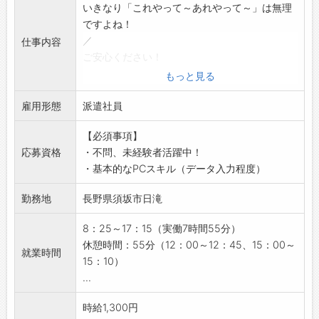
◆ご不明点はいつでもご相談ください！
いきなり「これやって～あれやって～」は無理
即日対応!!フォロー体制もバッチリ
ですよね！
登録はご自宅からお電話で可能です◎
／
仕事内容
☆----------------------------------------
ご安心ください！
☆
＼
もっと見る
◆職場見学可能！自分が働くイメージができま
まずは、職場に慣れるところから！
す。
雇用形態
徐々に覚えていただくので、未経験の方でも安
派遣社員
みなさまのご応募を心よりお待ちしております
心◎◎◎
＾＾
【必須事項】
【具体的には】
☆----------------------------------------
応募資格
・不問、未経験者活躍中！
・荷受場で材料・製品の受入を照合
☆
・基本的なPCスキル（データ入力程度）
・取引先からの請求書をシステムに入力
・PC作業（メール作成、データ入力）
勤務地
長野県須坂市日滝
【おすすめポイント】
・幅広い世代の方が活躍中！
8：25～17：15（実働7時間55分）
・弊社の派遣スタッフさんも多数就業中♪
休憩時間：55分（12：00～12：45、15：00～
就業時間
【研修制度・ステップアップ】
15：10）
・社内設備の説明や安全講習を行い、少しでも
...
仕事に慣れていただけるよう先輩社員がお声が
けさせていただきます。
時給1,300円
【貸与】