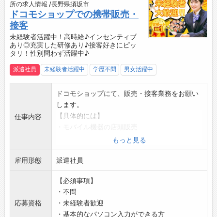
☆----------------------------------------
所の求人情報 /長野県須坂市
☆
ドコモショップでの携帯販売・
◆給与前払い制度あり！
接客
勤務実績に応じて、給与前払いが可能です◎
未経験者活躍中！高時給♪インセンティブ
あり◎充実した研修あり♪接客好きにピッ
簡単申請！簡単受取！日払い即日払い対応！
タリ！性別問わず活躍中♪
☆----------------------------------------
☆
派遣社員
未経験者活躍中
学歴不問
男女活躍中
◆ご不明点はいつでもご相談ください！
即日対応!!フォロー体制もバッチリ
ドコモショップにて、販売・接客業務をお願い
登録はご自宅からお電話で可能です◎
します。
☆----------------------------------------
【具体的には】
仕事内容
☆
・モバイル機器の店頭販売
◆職場見学可能！自分が働くイメージができま
・契約内容などのサービス案内（プラン説明な
もっと見る
す。
ど）
みなさまのご応募を心よりお待ちしております
雇用形態
・機器の取り扱い説明
派遣社員
＾＾
・修理受付
☆----------------------------------------
【必須事項】
・その他、バックヤードでの事務業務
☆
・不問
◎業務でパソコンを使用します。
応募資格
・未経験者歓迎
【おすすめポイント】
・基本的なパソコン入力ができる方
・実績に応じて、資格手当やインセンティブあ