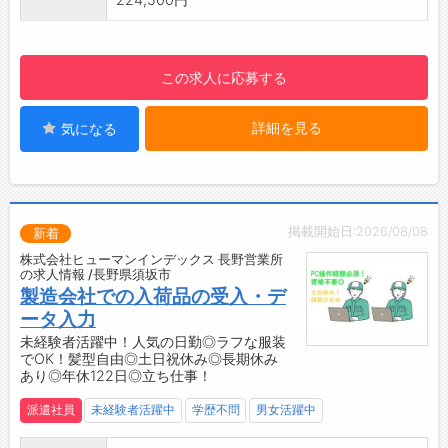
・快適な作業場♪空調完備！
【設備】
・広い食堂や休憩室
この求人に応募する
・ロッカー完備
・社員用無料駐車場完備！
詳細を見る
気になる
【職場の環境】
・制服：上着のみ貸与
☆----------------------------------------
☆
◆時間単位年休制度あり！
掲載開始日:2026/08/08
新着
有給休暇は1時間分、2時間分と時間単位でも取
株式会社ヒューマンインデックス 長野営業所
得できます◎
の求人情報 /長野県須坂市
☆----------------------------------------
製造会社での入荷品の受入・デ
☆
ータ入力
◆給与前払い制度あり！
未経験者活躍中！人気の日勤◎ラフな服装
でOK！髪型自由◎土日祝休み◎長期休み
勤務実績に応じて、給与前払いが可能です◎
あり◎年休122日◎立ち仕事！
簡単申請！簡単受取！日払い即日払い対応！
☆----------------------------------------
派遣社員
未経験者活躍中
学歴不問
男女活躍中
☆