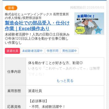
・ロッカー
掲載開始日:2026/08/03
新着
・休憩スペースあり
株式会社ヒューマンインデックス 長野営業所
・喫煙所（指定）
の求人情報 /長野県須坂市
☆----------------------------------------
製造会社での部品受入・仕分け
☆
作業｜Excel操作あり
◆時間単位年休制度あり！
未経験者活躍中！人気の日勤◎土日祝休み
◎年休120日以上◎体を動かす仕事◎難し
有給休暇は1時間分、2時間分と時間単位でも取
い作業なし
得できます◎
☆----------------------------------------
派遣社員
未経験者活躍中
学歴不問
男性活躍中
☆
◆給与前払い制度あり！
体を動かすことが好きな方、歓迎◎
勤務実績に応じて、給与前払いが可能です◎
いきなり「これやって～あれやって～」は無理
仕事内容
簡単申請！簡単受取！日払い即日払い対応！
ですよね！
☆----------------------------------------
／
もっと見る
☆
ご安心ください！
◆ご不明点はいつでもご相談ください！
雇用形態
＼
派遣社員
即日対応!!フォロー体制もバッチリ
まずは、職場に慣れるところから！
登録はご自宅からお電話で可能です◎
【必須事項】
徐々に覚えていただくので、未経験の方でも安
☆----------------------------------------
応募資格
・不問、未経験活躍中！
心◎◎◎