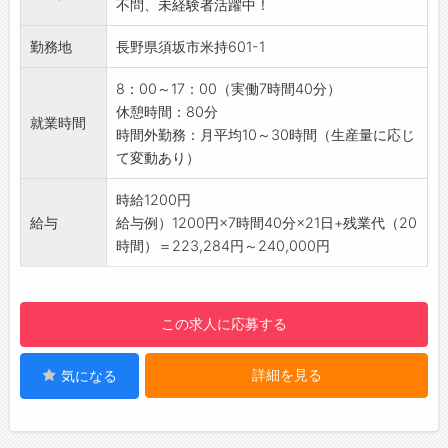
不問、未経験者活躍中！
・新しいことにチャレンジしたい方歓迎♪
◆ご不明点はいつでもご相談ください！
・モクモク・コツコツ作業が中心！集中して取
即日対応!!フォロー体制もバッチリ
勤務地
長野県須坂市米持601-1
り組める環境
登録はご自宅からお電話で可能です◎
■充実した研修制度
☆----------------------------------------
8：00～17：00（実働7時間40分）
・入社から1日目は安全教育や研修を行います
☆
休憩時間：80分
就業時間
・その後、先輩社員に教えてもらいながら徐々
◆職場見学可能！自分が働くイメージができま
時間外勤務：月平均10～30時間（生産量に応じ
に慣れていってください。
す。
て変動あり）
【こんな方におすすめ♪】
みなさまのご応募を心よりお待ちしております
モノづくりに興味がある方
時給1200円
＾＾
コツコツ・モクモク作業が好きな方
給与
給与例）1200円×7時間40分×21日+残業代（20
未経験から製造のお仕事にチャレンジしたい方
時間）＝223,284円～240,000円
丁寧な作業を心掛けられる方
長期で安定して働きたい方
【職場の雰囲気】
この求人に応募する
・立ち作業です！
・皆さん黙々と作業しています。
詳細を見る
気になる
【社内設備】
・制服貸与（上下制服、帽子、前掛け、耳栓、
作業用ゴム手袋など）
・安全靴