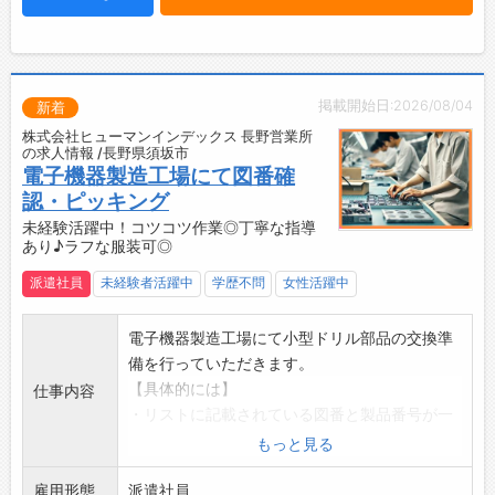
・基本は立ち仕事になります。
☆----------------------------------------
☆
◆時間単位年休制度あり！
掲載開始日:2026/08/04
新着
有給休暇は1時間分、2時間分と時間単位でも取
株式会社ヒューマンインデックス 長野営業所
得できます◎
の求人情報 /長野県須坂市
☆----------------------------------------
電子機器製造工場にて図番確
☆
認・ピッキング
◆給与前払い制度あり！
未経験活躍中！コツコツ作業◎丁寧な指導
あり♪ラフな服装可◎
勤務実績に応じて、給与前払いが可能です◎
簡単申請！簡単受取！日払い即日払い対応！
派遣社員
未経験者活躍中
学歴不問
女性活躍中
☆----------------------------------------
☆
電子機器製造工場にて小型ドリル部品の交換準
◆ご不明点はいつでもご相談ください！
備を行っていただきます。
即日対応!!フォロー体制もバッチリ
【具体的には】
仕事内容
登録はご自宅からお電話で可能です◎
・リストに記載されている図番と製品番号が一
☆----------------------------------------
致しているか確認
もっと見る
☆
・製品棚から必要数の部品を集めます
◆職場見学可能！自分が働くイメージができま
雇用形態
・加工の段取りに応じて部品の入れ替え
派遣社員