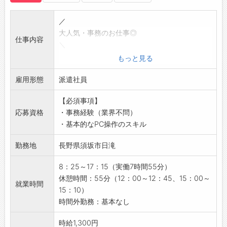
☆----------------------------------------
☆
／
◆給与前払い制度あり！
大人気・事務のお仕事◎
仕事内容
勤務実績に応じて、給与前払いが可能です◎
＼
簡単申請！簡単受取！日払い即日払い対応！
事務経験者の方にピッタリ＾＾
もっと見る
☆----------------------------------------
製造会社で一般事務に関わるお仕事をお願いい
☆
雇用形態
たします♪
派遣社員
◆ご不明点はいつでもご相談ください！
【具体的には】
即日対応!!フォロー体制もバッチリ
【必須事項】
・電話対応
登録はご自宅からお電話で可能です◎
応募資格
・事務経験（業界不問）
・メール対応
☆----------------------------------------
・基本的なPC操作のスキル
・データ入力
☆
・その他事務作業
勤務地
長野県須坂市日滝
◆職場見学可能！自分が働くイメージができま
【おすすめポイント】
す。
・幅広い世代の方が活躍中！
8：25～17：15（実働7時間55分）
みなさまのご応募を心よりお待ちしております
・弊社の派遣スタッフさんも多数活躍中◎
休憩時間：55分（12：00～12：45、15：00～
＾＾
就業時間
【設備】
15：10）
☆----------------------------------------
・広い食堂や休憩室
時間外勤務：基本なし
☆
・ロッカー完備
・社員用無料駐車場完備！
時給1,300円