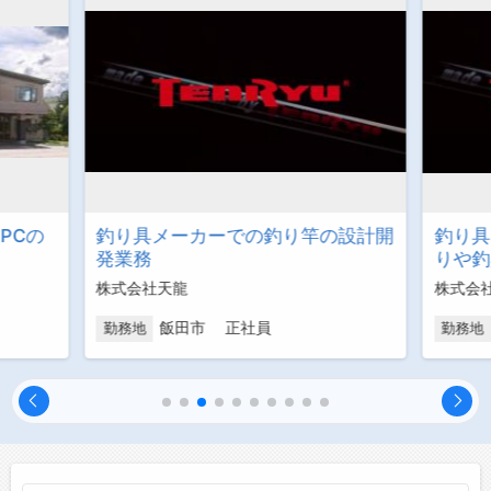
PCの
釣り具メーカーでの釣り竿の設計開
釣り具
発業務
りや釣
株式会社天龍
株式会
飯田市 正社員
勤務地
勤務地