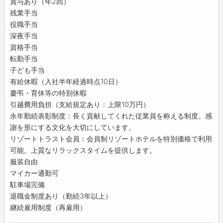
賞与あり（年2回）
残業手当
役職手当
深夜手当
資格手当
転勤手当
子ども手当
有給休暇（入社半年経過時点10日）
慶弔・育休等の特別休暇
引越費用負担（支給規定あり：上限10万円）
永年勤続表彰制度：長く貢献してくれた従業員を称える制度。感
謝を形にする文化を大切にしています。
リゾートトラスト会員：会員制リゾートホテルを特別価格で利用
可能。上質なリラックスタイムを提供します。
服装自由
マイカー通勤可
駐車場完備
退職金制度あり（勤続3年以上）
継続雇用制度（再雇用）