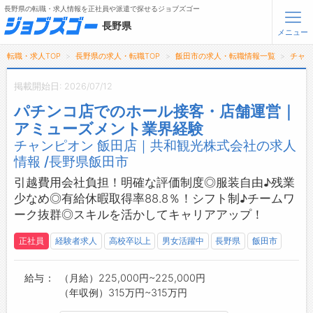
長野県の転職・求人情報を正社員や派遣で探せるジョブズゴー
長野県
メニュー
転職・求人TOP
長野県の求人・転職TOP
飯田市の求人・転職情報一覧
チャン
無料会員登録
ログイン
掲載開始日: 2026/07/12
パチンコ店でのホール接客・店舗運営｜
メニュー
アミューズメント業界経験
チャンピオン 飯田店｜共和観光株式会社の求人
トップ
情報 /長野県飯田市
詳細情報で求人を探す
タップで簡単に求人を探す
引越費用会社負担！明確な評価制度◎服装自由♪残業
少なめ◎有給休暇取得率88.8％！シフト制♪チームワ
【初めての方へ】
長野県の求人検索で選ばれる理由
ーク抜群◎スキルを活かしてキャリアアップ！
正社員
経験者求人
高校卒以上
男女活躍中
長野県
飯田市
転職支援サービスについて
転職支援サービス
給与
（月給）225,000円~225,000円
（年収例）315万円~315万円
転職ノウハウ(応募書類の書き方・面接対策など)
転職・採用コラム