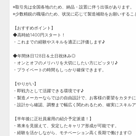
※取引先は全国各地のため、納品・設置に伴う出張があります。
※少数精鋭の職場のため、状況に応じて製造補助をお願いするこ
【おすすめポイント】
◆高時給1400円スタート！
・これまでの経験やスキルを適正に評価します♪
◆年間休日128日＆土日祝休み◎
・オンとオフのメリハリを大切にしたい方にピッタリ♪
・プライベートの時間もしっかり確保できます。
【やりがい】
・即戦力として活躍できる環境です♪
・製造メーカーならではの自由設計で、お客様の要望をカタチに
・設計から確認、調整まで幅広く関われるため、確実にスキルア
【半年後に正社員雇用の紹介予定派遣！】
・将来を見据えて、安定したキャリア形成が可能です。
・経験を活かしながら、モチベーション高く長期で働けます◎