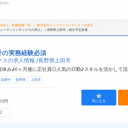
ズゴー
の求人・転職情報一覧
株式会社ヒューマンインデックスの求人
ューマンインデックスの求人）｜長野県上田市｜紹介予定派遣
無料会員
転職支援サービスについて
ジ
計の実務経験必須
スの求人情報 /長野県上田市
転職支援サービス
会
転職ノウハウ(応募書類の書き方・面接対策な
お
祝休み♪6ヶ月後に正社員◎人気の日勤♪スキルを活かして
ど)
よ
性活躍中
長野県
上田市
転職・採用コラム
00円
気になる
2