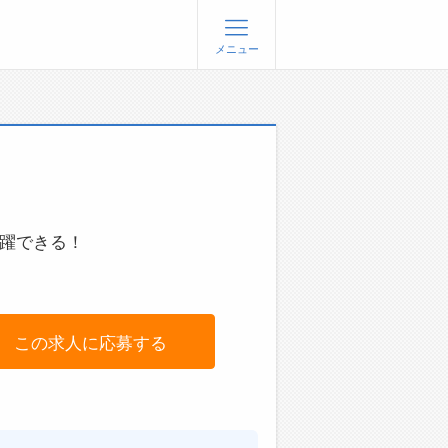
メニュー
登録
ログイン
ョブズゴーについて
社概要
問い合わせ
活躍できる！
くあるご質問
この求人に応募する