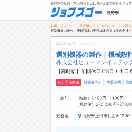
長野県の転職・求人情報を正社員や派遣で探せるジョブ
長野県
転職・求人TOP
長野県の求人・転職TOP
上田市
選別機器の製作｜機械設計の実務経験必須（株式会社ヒ
掲載開始日: 2026/07/06
メニュー
選別機器の製作｜機械設
株式会社ヒューマンインデック
トップ
詳細情報で求人を探す
【高時給】年間休日128日！土日
タップで簡単に求人を探す
紹介予定派遣
経験者求人
学歴不問
男
【初めての方へ】
長野県の求人検索で選ばれる理由
給与
（時給）1,400円~1,400円
（月給例）270,000円~270,0
勤務地
長野県上田市仁古田1206-