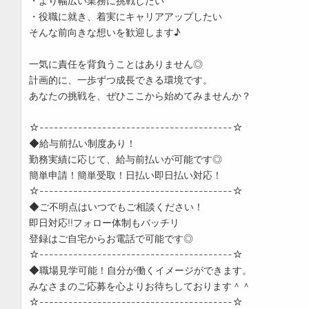
・より幅広い業務に挑戦したい
・役職に就き、着実にキャリアアップしたい
そんな前向きな想いを歓迎します♪
一気に責任を背負うことはありません◎
計画的に、一歩ずつ成長できる環境です。
あなたの挑戦を、ぜひここから始めてみませんか？
☆----------------------------------------☆
◆給与前払い制度あり！
勤務実績に応じて、給与前払いが可能です◎
簡単申請！簡単受取！日払い即日払い対応！
☆----------------------------------------☆
◆ご不明点はいつでもご相談ください！
即日対応!!フォロー体制もバッチリ
登録はご自宅からお電話で可能です◎
☆----------------------------------------☆
◆職場見学可能！自分が働くイメージができます。
みなさまのご応募を心よりお待ちしております＾＾
☆----------------------------------------☆