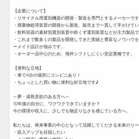
【企業について】
・リサイクル用選別機器の開発・製造を専門とするメーカーです
・廃棄物処理装置の開発から製造、販売まで一貫して手がけてい
・飲料容器の素材別選別装置や鉄くず選別装置などが主力製品で
・これまで数多くの製品を開発してきた実績と豊富なノウハウを
ーメイド設計が強みです。
・オーダー品中心のため、海外シフトしにくい安定業種です。
【便利な立地】
・車で4分の場所にコンビニあり！
・ちょっとした買い物に便利な好立地です♪
～夢・成長意欲のある方へ～
10年後の自分に、ワクワクできていますか？
今の環境や収入に、少しでも物足りなさを感じている方へ。
私たちは、将来事業の中心となって活躍してくださる未来のリー
・収入アップを目指したい