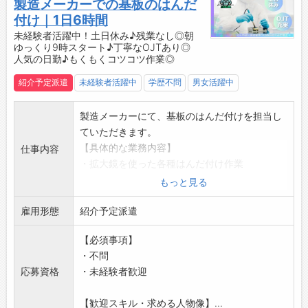
・6ヶ月後に正社員雇用へ切替前提です◎
製造メーカーでの基板のはんだ
・目標を定めて、モチベーション高く働けます
付け｜1日6時間
♪
未経験者活躍中！土日休み♪残業なし◎朝
ゆっくり9時スタート♪丁寧なOJTあり◎
☆----------------------------------------
人気の日勤♪もくもくコツコツ作業◎
☆
◆給与前払い制度あり！
紹介予定派遣
未経験者活躍中
学歴不問
男女活躍中
勤務実績に応じて、給与前払いが可能です◎
簡単申請！簡単受取！日払い即日払い対応！
製造メーカーにて、基板のはんだ付けを担当し
☆----------------------------------------
ていただきます。
☆
【具体的な業務内容】
仕事内容
◆ご不明点はいつでもご相談ください！
・拡大鏡を使った各種はんだ付け作業
即日対応!!フォロー体制もバッチリ
・組立作業
もっと見る
登録はご自宅からお電話で可能です◎
・検査業務
☆----------------------------------------
雇用形態
◎座り作業になります。体への負担も少なめで
紹介予定派遣
☆
す♪
◆職場見学可能！自分が働くイメージができま
【必須事項】
【未経験OK！】
す。
・不問
・経験やスキルは一切不要◎細かい作業が好き
みなさまのご応募を心よりお待ちしております
応募資格
・未経験者歓迎
な方にぴったりです！
＾＾
【研修制度・ステップアップ】
☆----------------------------------------
【歓迎スキル・求める人物像】...
・丁寧なOJTがあるので、疑問や不安があって