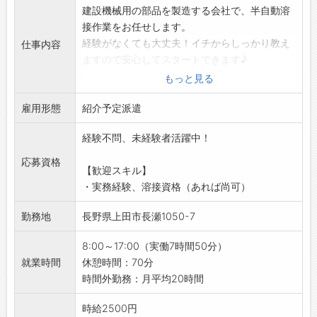
建設機械用の部品を製造する会社で、半自動溶
接作業をお任せします。
経験がなくても大丈夫！イチからしっかり教え
仕事内容
ますので安心してスタートできます♪
【具体的な業務内容】
もっと見る
・半自動溶接機を使った部品の溶接作業
雇用形態
・加工作業
紹介予定派遣
◎製品は、高所作業車用ブームです。
経験不問、未経験者活躍中！
◎重量物の搬送や移動はクレーンやフォークリ
フト等を使用します。
応募資格
【歓迎スキル】
【未経験OK！】
・実務経験、溶接資格（あれば尚可）
・初めての方でも丁寧に指導します♪安心して
ご応募ください◎
勤務地
長野県上田市長瀬1050-7
【やりがい】
・受注製品により形が異なるため、常に新しい
8:00～17:00（実働7時間50分）
部品の製作に挑戦できます！
就業時間
休憩時間：70分
【職場の雰囲気】
時間外勤務：月平均20時間
・和気あいあいとしていて、風通しのいい職場
です♪
時給2500円