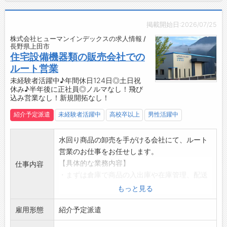
☆
【研修制度】
・丁寧なOJTあり！疑問や不安があってもすぐ
掲載開始日:2026/07/25
に聞くことができ、安心してご就業いただけま
株式会社ヒューマンインデックスの求人情報 /
す♪
長野県上田市
【職場の雰囲気】
住宅設備機器類の販売会社での
・和気あいあいとしていて、風通しのいい職場
ルート営業
です◎
未経験者活躍中♪年間休日124日◎土日祝
休み♪半年後に正社員◎ノルマなし！飛び
【やりがい】
込み営業なし！新規開拓なし！
・生産に必要な部材をスムーズに手配すること
で、ものづくりを支える重要な役割を担えま
紹介予定派遣
未経験者活躍中
高校卒以上
男性活躍中
す。
・社内外の多くの人と関わりながら、幅広い知
水回り商品の卸売を手がける会社にて、ルート
識やスキルを身につけることができます！
営業のお仕事をお任せします。
【企業について】
【具体的な業務内容】
仕事内容
◇世界の産業を支える電子基板メーカー！
・まずは倉庫で商品の入出庫や在庫管理、配送
・最先端の技術と製品で、国内外のさまざまな
などを経験しながら、取り扱う商品を覚えてい
もっと見る
産業をサポート。
ただきます。
・「ものづくり」で未来を切り拓く仲間を募集
雇用形態
・慣れてきたら、決められたお客様の事業所や
紹介予定派遣
しています！
工事現場への定期訪問によるルート営業を担当