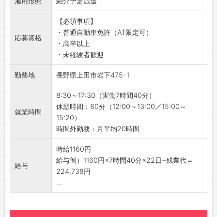
雇用形態
で、未経験の方も安心してスタートできます♪
紹介予定派遣
◆給与前払い制度あり！
【具体的な業務内容】
勤務実績に応じて、給与前払いが可能です◎
【必須事項】
■ルート営業
簡単申請！簡単受取！日払い即日払い対応！
・普通自動車免許（AT限定可）
・既存のお取引先への定期訪問
応募資格
☆----------------------------------------
・高卒以上
・プレゼン資料を使用した商品・企画のご提案
☆
・未経験者歓迎
◎営業先：結婚式場、葬儀ホールなど
◆ご不明点はいつでもご相談ください！
■納品
即日対応!!フォロー体制もバッチリ
勤務地
長野県上田市岩下475-1
・お得意先への商品の納品
登録はご自宅からお電話で可能です◎
・納品先で品物の袋詰め作業
☆----------------------------------------
8:30～17:30（実働7時間40分）
■事務業務
☆
休憩時間：80分（12:00～13:00／15:00～
就業時間
・契約書、見積書の作成
◆職場見学可能！自分が働くイメージができま
15:20）
・顧客情報の管理
す。
時間外勤務：月平均20時間
・営業活動を支える各種事務作業
みなさまのご応募を心よりお待ちしております
【研修制度】
時給1160円
＾＾
・最初は先輩社員に同行し、仕事の流れを一つ
給与例）1160円×7時間40分×22日+残業代＝
☆----------------------------------------
給与
ずつ覚えていただきます。
224,738円
☆
【ステップアップ】
...
・社外研修や展示会への参加など、スキルアッ
プの機会も充実しています♪
・商品知識や提案力が自然と身につく環境で