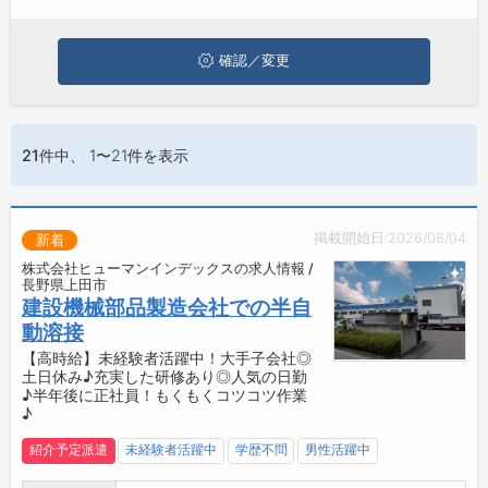
ジョブズゴーについて
確認／変更
会社概要
お問い合わせ
21件
中、 1〜21件を表示
よくあるご質問
掲載開始日:2026/08/04
新着
株式会社ヒューマンインデックスの求人情報 /
長野県上田市
建設機械部品製造会社での半自
動溶接
【高時給】未経験者活躍中！大手子会社◎
土日休み♪充実した研修あり◎人気の日勤
♪半年後に正社員！もくもくコツコツ作業
♪
紹介予定派遣
未経験者活躍中
学歴不問
男性活躍中