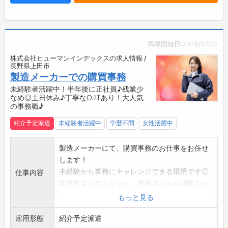
です。
◆土日休み＆長期休暇あり♪
・プライベートも充実◎オンとオフのメリハリ
をつけて働けます！
掲載開始日:2026/07/27
【職場の雰囲気】
株式会社ヒューマンインデックスの求人情報 /
・風通しが良く、働きやすい職場環境です♪
長野県上田市
【紹介予定派遣！】
製造メーカーでの購買事務
・6ヶ月後に正社員雇用へ切替前提です◎
未経験者活躍中！半年後に正社員♪残業少
なめ◎土日休み♪丁寧なOJTあり！大人気
・安定したキャリアを目指しながら、実務経験
の事務職♪
を積めます。
【企業について】
紹介予定派遣
未経験者活躍中
学歴不問
女性活躍中
■メカトロニクスのスペシャリスト集団！
・1960年創業の安定企業で、専用機械部品の加
製造メーカーにて、購買事務のお仕事をお任せ
工・組立を手がけています。
します！
・設計から組立まで一貫した生産体制を確立
未経験から事務にチャレンジできる環境です◎
仕事内容
し、高精度な加工技術に強みがあります。
製造現場を支えながら、事務スキルや調整力を
【こんな方にオススメ♪】
身につけ、長期的なキャリア形成を目指せます
もっと見る
◇ものづくりに興味があり、技術を身につけた
♪
い方
雇用形態
【具体的な業務内容】
紹介予定派遣
◆コツコツと作業することが好きな方