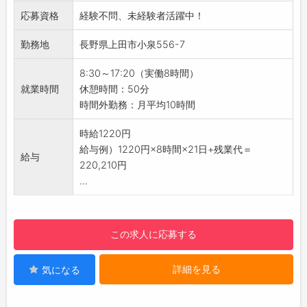
・電子部品や各種資材の発注業務
◇安定した環境で長く働きたい方
応募資格
経験不問、未経験者活躍中！
・取引先メーカーへの納期確認、調整
◆新しいことにチャレンジする意欲のある方
・購買に関する伝票処理、請求書処理
勤務地
長野県上田市小泉556-7
☆----------------------------------------
・生産部門と連携した部材の手配業務
☆
・電話、メール対応
8:30～17:20（実働8時間）
◆給与前払い制度あり！
・社員のサポート業務
就業時間
休憩時間：50分
勤務実績に応じて、給与前払いが可能です◎
・その他、購買業務に付随する事務作業
時間外勤務：月平均10時間
簡単申請！簡単受取！日払い即日払い対応！
【おすすめポイント】
☆----------------------------------------
◆未経験歓迎！
時給1220円
☆
・購買事務や製造業界が初めての方も大歓迎◎
給与例）1220円×8時間×21日+残業代＝
◆ご不明点はいつでもご相談ください！
給与
・先輩社員がしっかりサポートするので安心し
220,210円
即日対応!!フォロー体制もバッチリ
てスタートできます♪
...
登録はご自宅からお電話で可能です◎
◆残業少なめ◎
☆----------------------------------------
・月10時間程度と少なめなので、ワークライフ
☆
バランスを整えられます◎
この求人に応募する
◆職場見学可能！自分が働くイメージができま
◆土日休み♪
す。
・プライベートの時間も大切にできます！
みなさまのご応募を心よりお待ちしております
詳細を見る
気になる
◆紹介予定派遣！
＾＾
・6ヶ月後に直接雇用へ切替前提◎
☆----------------------------------------
・長期で勤務を希望される方におすすめです！