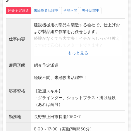
♪
・昼食持参◎好きなものを持ってきてリラック
紹介予定派遣
未経験者活躍中
学歴不問
男性活躍中
スできます♪
・派遣スタッフ、ブランクのある方、無資格の
方も活躍中！
建設機械用の部品を製造する会社で、仕上げお
・学歴や経験は不問で、フリーターや新卒の方
よび製品組立作業をお任せします。
も大歓迎です！
経験がなくても大丈夫！イチからしっかり教え
仕事内容
【便利な立地】
ますので安心してスタートできます♪
◇車で3分の場所にコンビニあり！
【具体的な業務内容】
もっと見る
・出勤前にお昼ご飯の購入もできます◎
・グラインダーによる、溶接後の製品仕上げ作
☆----------------------------------------
雇用形態
業
紹介予定派遣
☆
・ショットブラスト作業
経験不問、未経験者活躍中！
◆給与前払い制度あり！
・製品の組立作業
勤務実績に応じて、給与前払いが可能です◎
◎製品は、高所作業車用ブームです。
応募資格
【歓迎スキル】
簡単申請！簡単受取！日払い即日払い対応！
◎重量物の搬送や移動はクレーンやフォークリ
・グラインダー、ショットブラスト掛け経験
☆----------------------------------------
フト等を使用します。
（あれば尚可）
☆
【未経験OK！】
◆ご不明点はいつでもご相談ください！
・初めての方でも丁寧に指導します♪安心して
勤務地
長野県上田市長瀬1050-7
即日対応!!フォロー体制もバッチリ
ご応募ください◎
登録はご自宅からお電話で可能です◎
【やりがい】
8:00～17:00（実働7時間50分）