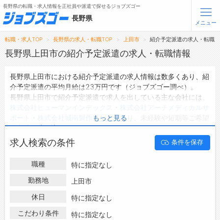
長野県の転職・求人情報を正社員や派遣で探せるジョブズゴー
長野県
メニュー
転職・求人TOP
長野県の求人・転職TOP
上田市
紹介予定派遣の求人・転職
無料会員登録
ログイン
長野県上田市の紹介予定派遣の求人・転職情報
長野県上田市における紹介予定派遣の求人情報は数多くあり、紹
メニュー
介予定派遣の平均月給は23万円です（ジョブズゴー調べ）。
長野県上田市で紹介予定派遣で求人を出している主な会社には、
トップ
株式会社ヒューマンインデックス
・
株式会社アーチメディカルサ
詳細情報で求人を探す
ポート
・
株式会社城南製作所
などがあり、未経験や短期等ご希望
もっと見る
タップで簡単に求人を探す
の条件で絞り込みができます。
長野県上田市の地域密着型の求人サイトであるジョブズゴーでは
【初めての方へ】
求人検索の条件
条件を保存
長野県上田市の紹介予定派遣として働ける求人情報を22件取り
長野県の求人検索で選ばれる理由
扱っています。
職種
特に指定なし
ハローワークにはない求人も多数扱っており、転職だけでなく、
転職支援サービスについて
第二新卒から50代・60代以上の方の再就職も可能です。 長野県
勤務地
上田市
上田市で紹介予定派遣の求人・転職情報を探している方は、ぜひ
転職支援サービス
休日
特に指定なし
興味のある職種に応募してみてくださいね。
転職ノウハウ(応募書類の書き方・面接対策など)
こだわり条件
特に指定なし
転職・採用コラム