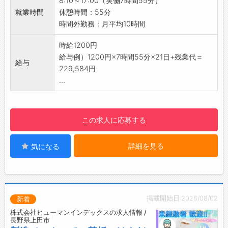
8:10～17:00（実働7時間55分）
☆----------------------------------------
物の中から、規定以外のもの（色が悪い、形が
就業時間
休憩時間：55分
☆
おかしいなど）を取り除きます。
時間外勤務：月平均10時間
◆ご不明点はいつでもご相談ください！
【未経験OK！】
即日対応!!フォロー体制もバッチリ
・未経験の方も多く活躍しています！
時給1200円
登録はご自宅からお電話で可能です◎
・丁寧にお教えしますのでご安心ください◎
給与例）1200円×7時間55分×21日+残業代＝
☆----------------------------------------
給与
・シンプルな作業なので、初日から徐々に慣れ
229,584円
☆
ていただきます♪
...
◆職場見学可能！自分が働くイメージができま
【制服に関して】
す。
・食品製造のため、全身を覆う制服を着用して
みなさまのご応募を心よりお待ちしております
いただきます。
この求人に応募する
＾＾
・制服は6着支給され、クリーニングは週に1回
☆----------------------------------------
職場にて無料で回収になります！
☆
詳細を見る
気になる
【やりがい】
・「これ知ってる！食べたことある！」そんな
商品の製造に携われます◎
・生きていく上で不可欠な『食』に関わるの
で、やりがいを感じられます！
掲載開始日:2026/08/02
新着
【ステップアップ】
株式会社ヒューマンインデックスの求人情報 /
◆紹介予定派遣！
長野県上田市