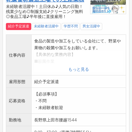
・大手企業の子会社で安定して働きたい方
未経験者活躍中！土日休み♪人気の日勤！
残業少なめ◎制服支給♪クリーニング無料
・新しいことにチャレンジしたい方
◎食品工場♪半年後に直接雇用！
・ファイトのある方！
【環境面等】
紹介予定派遣
未経験者活躍中
学歴不問
男女活躍中
・制服あり！服装の心配も不要◎
・昼食持参◎好きなものを持ってきてリラック
食品の製造や加工をしている会社にて、野菜や
スできます♪
果物の殺菌や加工をお願いします。
・派遣スタッフ、ブランクのある方、無資格の
【具体的な業務内容】
仕事内容
方も活躍中！
■殺菌作業
・学歴や経験は不問で、フリーターや新卒の方
・材料にアルコールなどで防腐処理を行いま
もっと見る
も大歓迎です！
す。
【便利な立地】
雇用形態
・生鮮食材などを加熱消毒します。
紹介予定派遣
◇車で3分の場所にコンビニあり！
■加工業務
・出勤前にお昼ご飯の購入もできます◎
【必須事項】
・フリーズドライなどの材料を投入します。
☆----------------------------------------
応募資格
・不問
※10kg程度の原料の持ち運びがあるので、体力
☆
・未経験者歓迎
が必要になります！
◆給与前払い制度あり！
・粉末を小袋に包装します。
勤務地
長野県上田市腰越1544
勤務実績に応じて、給与前払いが可能です◎
■検品
簡単申請！簡単受取！日払い即日払い対応！
・コンベアーで流れてくる加工された野菜や果