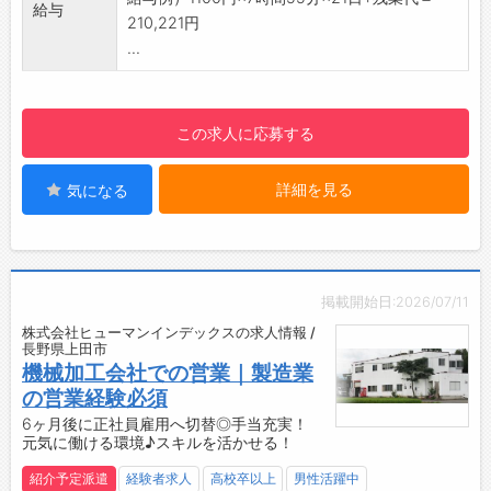
みなさまのご応募を心よりお待ちしております
給与
識ともに着実にレベルアップできます。
210,221円
＾＾
【土日祝休み！（会社カレンダーによる）】
...
☆----------------------------------------
・家族や趣味の時間を大切にしたい方にもおす
☆
すめです。
【便利な立地♪】
この求人に応募する
・徒歩10分（車2分）の場所にコンビニがあ
り、ちょっとした買い物も便利◎
詳細を見る
気になる
・車で6分圏内に銀行が複数あり、日常の手続
きもスムーズです！
【半年後に正社員！】
・6ヶ月後には正社員登用予定！
・将来の目標が明確だから、やりがいとモチベ
掲載開始日:2026/07/11
ーションを持って働けます♪
株式会社ヒューマンインデックスの求人情報 /
【企業について】
長野県上田市
・自動車部品の加工をはじめ、治工具の設計製
機械加工会社での営業｜製造業
作、工作機械部品、建設・農業機械部品の加
の営業経験必須
工、専用機械の設計製作まで幅広く手掛けてい
6ヶ月後に正社員雇用へ切替◎手当充実！
元気に働ける環境♪スキルを活かせる！
ます。
・若手からベテランまで一人ひとりが活躍でき
紹介予定派遣
経験者求人
高校卒以上
男性活躍中