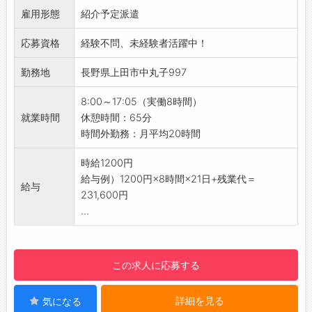
◆給与前払い制度あり！
雇用形態
・バリ取り作業などの仕上げ工程
紹介予定派遣
勤務実績に応じて、給与前払いが可能です◎
【研修制度】
簡単申請！簡単受取！日払い即日払い対応！
応募資格
経験不問、未経験者活躍中！
・OJT研修を通じて、段階を追って覚えていた
☆----------------------------------------
だきます♪
勤務地
長野県上田市中丸子997
☆
【ステップアップ】
◆ご不明点はいつでもご相談ください！
・将来的には、プログラムの設計までできるよ
8:00～17:05（実働8時間）
即日対応!!フォロー体制もバッチリ
うに習得していただきます。
就業時間
休憩時間：65分
登録はご自宅からお電話で可能です◎
→ 専門スキルを磨き、製造業で長く活躍できる
時間外勤務：月平均20時間
☆----------------------------------------
キャリア形成が可能です！
☆
【おすすめポイント】
時給1200円
◆職場見学可能！自分が働くイメージができま
◆未経験OK！
給与例）1200円×8時間×21日+残業代＝
す。
給与
・基礎からしっかり学べるので、製造業が初め
231,600円
みなさまのご応募を心よりお待ちしております
ての方も安心♪
...
＾＾
・簡単な作業からスタートし、着実にスキルア
☆----------------------------------------
ップできます。
☆
◆快適な作業環境◎
この求人に応募する
・空調完備の工場で、季節を問わず働きやすい
環境です。
詳細を見る
気になる
・集中して作業に取り組める清潔で整った職場