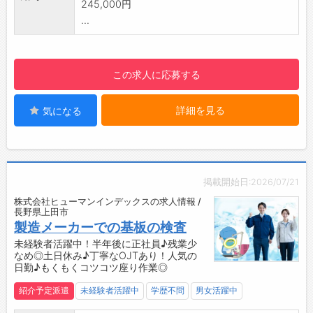
245,000円
勤務実績に応じて、給与前払いが可能です◎
を深め、競合メーカーを意識した権利化方針の
...
簡単申請！簡単受取！日払い即日払い対応！
策定・実行や、他社特許の権利化阻止など、高
☆----------------------------------------
い役割へ進むことができます。
☆
・将来的には、知財の中心的メンバーとして、
この求人に応募する
◆ご不明点はいつでもご相談ください！
事業成長に貢献するキャリアを描けます！
即日対応!!フォロー体制もバッチリ
【やりがい】
登録はご自宅からお電話で可能です◎
詳細を見る
気になる
・開発者と近い距離で働くことで、技術の本質
☆----------------------------------------
を理解しながら業務推進できます。
☆
・アイデアの創出から出願、権利化、他社特許
◆職場見学可能！自分が働くイメージができま
の権利化阻止まで広く携われるため、知財担当
す。
としてのスキル向上が可能です。
掲載開始日:2026/07/21
みなさまのご応募を心よりお待ちしております
・自動車業界という知財競争が盛んな業界で、
株式会社ヒューマンインデックスの求人情報 /
＾＾
競合メーカー特許を意識した対応など、知財に
長野県上田市
☆----------------------------------------
よる事業競争力を実感しやすい点も魅力です。
製造メーカーでの基板の検査
☆
【働きやすい職場◎】
未経験者活躍中！半年後に正社員♪残業少
なめ◎土日休み♪丁寧なOJTあり！人気の
・育児や介護と両立しやすい制度が充実してい
日勤♪もくもくコツコツ座り作業◎
ます！
※子の看護休暇の有給化／中学入学まで時短勤
紹介予定派遣
未経験者活躍中
学歴不問
男女活躍中
務可／時差出勤可／介護時短勤務は4時間～可