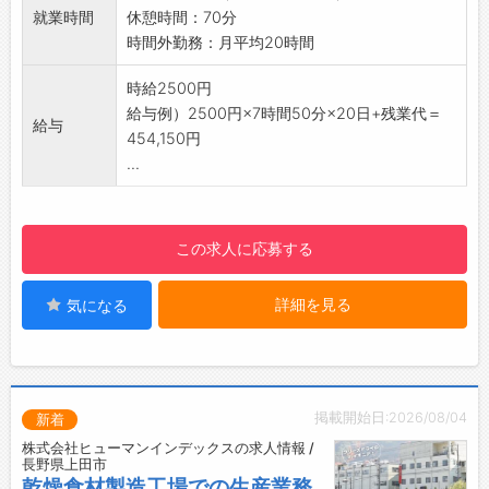
☆----------------------------------------
・受注製品により形が異なるため、常に新しい
就業時間
休憩時間：70分
☆
部品の製作に挑戦できます！
時間外勤務：月平均20時間
◆職場見学可能！自分が働くイメージができま
【職場の雰囲気】
す。
・和気あいあいとしていて、風通しのいい職場
時給2500円
みなさまのご応募を心よりお待ちしております
です♪
給与例）2500円×7時間50分×20日+残業代＝
給与
＾＾
【研修制度】
454,150円
☆----------------------------------------
・丁寧なOJTがありますので、疑問や不安があ
...
☆
ればすぐに聞くことができる体制が整っていま
す。
・安心して仕事に慣れていけるよう、しっかり
この求人に応募する
とフォローいたします◎
【6ヶ月後に正社員雇用へ切替前提！】
詳細を見る
気になる
・目標を持って長く働ける環境です♪
・モチベーションを高く保ちながらキャリアア
ップできます。
【嬉しい土日休み♪】
・週末はしっかり休んでリフレッシュできます
掲載開始日:2026/08/04
新着
◎
株式会社ヒューマンインデックスの求人情報 /
・プライベートとの両立もしやすい環境です！
長野県上田市
【こんな方にオススメ◎】
乾燥食材製造工場での生産業務