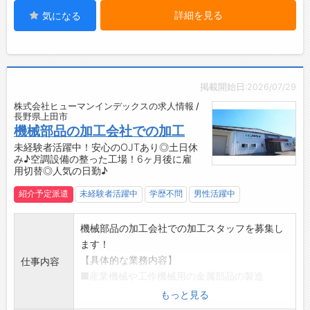
【ステップアップ】
詳細を見る
気になる
◆紹介予定派遣！
・6ヶ月後に正社員雇用へ切替前提です◎
・目標を定めて、モチベーション高く働けます
♪
【働き方に関して】
掲載開始日:2026/07/29
◇嬉しい土日休み♪
株式会社ヒューマンインデックスの求人情報 /
・リフレッシュするための時間もしっかり確保
長野県上田市
できます◎
機械部品の加工会社での加工
【こんな方にオススメ♪】
未経験者活躍中！安心のOJTあり◎土日休
み♪空調設備の整った工場！6ヶ月後に雇
・ファイトのある方！
用切替◎人気の日勤♪
【環境面等】
・制服あり！服装の心配も不要◎
紹介予定派遣
未経験者活躍中
学歴不問
男性活躍中
・昼食持参♪好きなものを持ってきてリラック
スできます♪
機械部品の加工会社での加工スタッフを募集し
・派遣スタッフ・ブランク・無資格 活躍中！
ます！
・学歴不問・経験不問で、フリーターや新卒の
【具体的な業務内容】
仕事内容
方も大歓迎です！
■産業機械や工作機械用の金属部品の製造
☆----------------------------------------
・NC旋盤やマシニングセンターを使用した金属
もっと見る
☆
加工