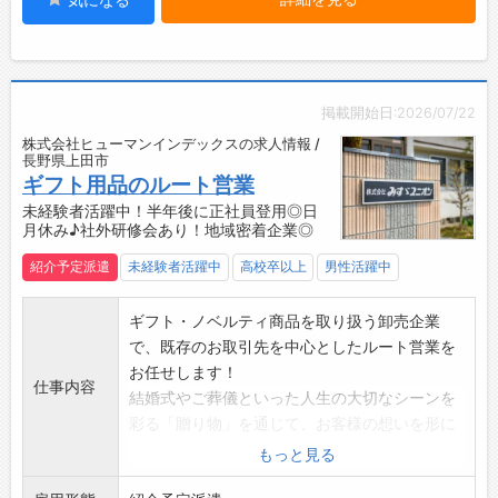
【半年後に正社員雇用の紹介予定派遣！】
◆ご不明点はいつでもご相談ください！
・営業スキルを身につけながら、自分磨きもで
即日対応!!フォロー体制もバッチリ
きます！
登録はご自宅からお電話で可能です◎
【企業について】
☆----------------------------------------
・住宅・公共事業向けの水まわり商材や建設機
掲載開始日:2026/07/22
☆
械の販売・修理を行う商社です。
株式会社ヒューマンインデックスの求人情報 /
◆職場見学可能！自分が働くイメージができま
・県内に6つの事業所を展開し、幅広く営業活
長野県上田市
す。
動を行っています。
ギフト用品のルート営業
みなさまのご応募を心よりお待ちしております
・関連企業と連携し、グループ総合力で快適な
未経験者活躍中！半年後に正社員登用◎日
＾＾
月休み♪社外研修会あり！地域密着企業◎
暮らしをサポートしています。
☆----------------------------------------
【やりがい】
紹介予定派遣
未経験者活躍中
高校卒以上
男性活躍中
☆
・お客様に必要とされる商品やサービスを提供
し、直接感謝の言葉をいただける仕事です。
ギフト・ノベルティ商品を取り扱う卸売企業
・未経験からスタートしても、着実に成長を感
で、既存のお取引先を中心としたルート営業を
じられる環境で働けます。
お任せします！
【便利な立地】
仕事内容
結婚式やご葬儀といった人生の大切なシーンを
・徒歩4分でスーパー、徒歩7分でコンビニがあ
彩る「贈り物」を通じて、お客様の想いを形に
り、ランチや買い物もラクラクです♪
するお仕事です。
もっと見る
☆----------------------------------------
信頼関係をじっくり築いていくスタイルなの
☆