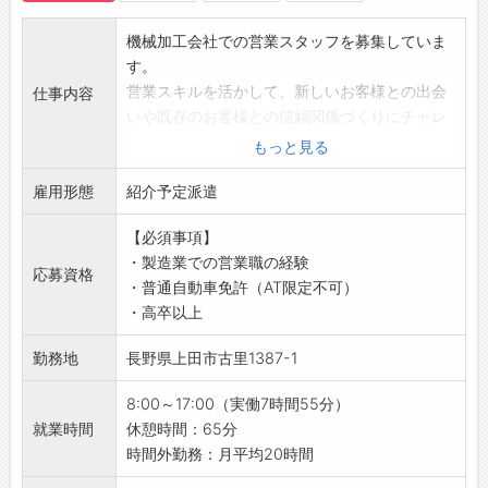
る職場です。
・「明るく！元気に！前向きに！」を合言葉
機械加工会社での営業スタッフを募集していま
に、技術と品質を大切にしながら成長を続け、
す。
日本のものづくりの未来を支えています。
営業スキルを活かして、新しいお客様との出会
仕事内容
◆社員の健康管理に力を入れています！
いや既存のお客様との信頼関係づくりにチャレ
・「社員の健康は会社の健康！」をモットー
ンジしませんか？
もっと見る
に、働きやすい職場づくりを推進しています。
明るく元気に働ける方、大歓迎です！
・社内には国家資格を持つ鍼灸師が常駐し、気
雇用形態
【具体的な業務内容】
紹介予定派遣
軽に健康相談が可能です。
・新規顧客の開拓
・治療は社員だけでなく、ご家族も社員価格
【必須事項】
・既存顧客のフォローや関係強化
（有料）で利用できます。
・製造業での営業職の経験
【スキルアップ♪】
応募資格
・提携鍼灸治療院での治療費補助制度もあり、
・普通自動車免許（AT限定不可）
◆これまでの営業経験を存分に活かせます！
健康サポート体制が充実しています。
・高卒以上
・先輩社員からの丁寧な指導や研修制度で、さ
◆年次有給休暇が取得しやすい環境！
らに営業力を磨けます。
・フレキシブルな働き方を推進し、オンとオフ
勤務地
長野県上田市古里1387-1
【土日祝休み！（会社カレンダーによる）】
のメリハリを大切にしています。
・家族や趣味の時間を大切にしたい方にもおす
◆充実の研修制度あり！
8:00～17:00（実働7時間55分）
すめです。
・外部講師による専門技術講座や人権セミナー
就業時間
休憩時間：65分
【便利な立地♪】
を実施。
時間外勤務：月平均20時間
・徒歩10分（車2分）の場所にコンビニがあ
・OJTを通して、実践的にスキルを身につけら