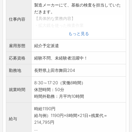
／最大183日・5回までの介護休業可 など
製造メーカーにて、基板の検査を担当していた
・各種認証取得済み（くるみん、トモニン、職
だきます。
場いきいきアドバンスカンパニー、社員の子育
【具体的な業務内容】
仕事内容
て応援宣言登録事業所、SDGs推進企業等の
・拡大鏡を使った検査作業
WLBに関する認証 ほか）
・時間が空いたときには、組立作業などをお手
もっと見る
・男性の育児休業取得率は昨年度から100％を
伝いしていただきます。
継続中です◎
雇用形態
◎座り作業になります。体への負担も少なめで
紹介予定派遣
【おすすめポイント】
す♪
・年間休日120日、完全週休2日制（土日休み）
応募資格
経験不問、未経験者活躍中！
【未経験OK！】
でプライベートも充実できます♪
・経験やスキルは一切不要◎細かい作業が好き
勤務地
長野県上田市舞田204
・社員食堂完備！できたての食事を楽しめま
な方にぴったりです！
す。
【研修制度・ステップアップ】
8:30～17:20（実働8時間）
・購買施設もあり、コンビニ感覚で利用できま
・丁寧なOJTがあるので、疑問や不安があって
就業時間
休憩時間：50分
す。
もすぐに聞くことができ、安心してご就業いた
時間外勤務：月平均10時間
【企業について】
だけます◎
・国内最大級のパワーウィンドウレギュレータ
・個人の適性を見て配属となります！
時給1190円
ーを製造する自動車部品メーカーです。
【職場の雰囲気】
給与例）1190円×8時間×21日+残業代＝
・グローバルに展開し、多くの自動車メーカー
給与
・和気あいあいとしていて、風通しのいい職場
214,795円
と取引するトップクラス企業です。
です♪
...
・自動車窓ガラスの昇降装置であるドアウィン