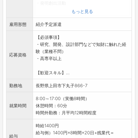
グを行い、最適な商品を企画・提案していま
・発明創出活動
す。
・特許調査
もっと見る
◇一人ひとりの個性や強みを活かせる、風通し
・特許出願、中間処理
の良い職場です♪
雇用形態
・弁理士との連携、窓口業務
紹介予定派遣
◆業務効率化を進め、できるだけ残業をしない
・特許の維持管理
働き方改革を推進しています。
【必須事項】
・社内向け知財教育・啓蒙活動 など
【こんな方にオススメ♪】
・研究、開発、設計部門などで知財に触れた経
開発部門と連携し、自社技術の特許取得および
◇人の話を聞くことが好きな方
験（業種不問）
他社特許リスクの回避を担います。
応募資格
◆お客様の笑顔にやりがいを感じられる方
・高専卒以上
先行技術調査や出願方針の検討、請求項の策定
◇ニーズをくみ取り、アイデアを形にすること
など、知財の上流工程から関わることが可能で
が得意な方
【歓迎スキル】...
す。
◆社内外と連携し、スムーズに仕事を進められ
特許データベースの更新や回避策の助言など、
勤務地
長野県上田市下丸子866-7
る方
実務を通じて事業に貢献できます。
◇成長意欲があり、仕事とプライベートの両立
【研修制度・ステップアップ】
8:00～17:00（実働8時間）
を大切にしたい方
■充実の教育体制（階層別・職種別研修、OFF-
就業時間
休憩時間：60分
◆前向きに挑戦し、自ら考えて行動できる方
JT、OJT）あり！
時間外勤務：月平均12時間程度
◇仲間やお客様と共に成長していきたい方
・業界未経験の方でも、基礎から段階的にスキ
☆----------------------------------------
ルを習得できる安心の教育体制を整えていま
時給1400円
☆
す。
給与例）1400円×8時間×20日+残業代＝
◆給与前払い制度あり！
給与
・経験を積んだ後は、知財人材としての専門性