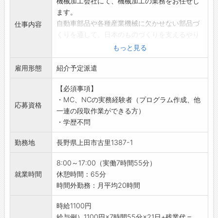
機械加工会社にて、機械加工の業務をお任せし
◇働きやすい環境で、長く安定して働けます♪
ます。
・ライフスタイルに合わせた働き方ができ、キ
自動車部品や各種産業機械に欠かせない部品づ
仕事内容
ャリアと私生活の両立が可能です◎
くりを通して、日本のものづくりを支えるやり
・新しい価値を一緒に創造していける方をお待
がいあるお仕事！
もっと見る
ちしています！
経験を活かしたい方はもちろん、さらに技術力
☆----------------------------------------
雇用形態
を高めたい方にもピッタリな環境です♪
紹介予定派遣
☆
【具体的な業務内容】
◆給与前払い制度あり！
【必須事項】
■自動車部品製造機などに使用される各種部品
勤務実績に応じて、給与前払いが可能です◎
・MC、NCの実務経験者（プログラム作成、他
の加工業務
応募資格
簡単申請！簡単受取！日払い即日払い対応！
一連の段取作業ができる方）
・加工プログラムの作成
☆----------------------------------------
・学歴不問
・NC機械へのデータインプット作業
☆
・加工図面をもとにした見積もり価格および作
勤務地
長野県上田市古里1387-1
◆ご不明点はいつでもご相談ください！
業時間の設定
即日対応!!フォロー体制もバッチリ
・加工後の部品を機械から取り外し、次工程へ
8:00～17:00（実働7時間55分）
登録はご自宅からお電話で可能です◎
の準備
就業時間
休憩時間：65分
☆----------------------------------------
【スキルアップ◎】
時間外勤務：月平均20時間
☆
◆これまでの機械加工経験を存分に活かせま
◆職場見学可能！自分が働くイメージができま
す！
時給1100円
す。
・幅広い加工案件に携われるため、技術力・知
給与例）1100円×7時間55分×21日+残業代＝