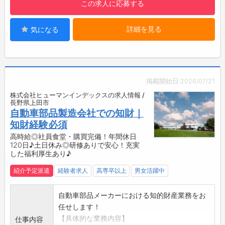
この求人に応募する
す！
【紹介予定派遣♪】
詳細を見る
気になる
・正社員登用を前提としたお仕事です。
・将来を見据えて、腰を据えて働きたい方にピ
ッタリ◎
【やりがい】
・贈る人、受け取る人、双方の笑顔を生み出す
掲載開始日:2026/07/21
お手伝いができます。
株式会社ヒューマンインデックスの求人情報 /
・ギフトを通して、人と人との気持ちをつなぐ
長野県上田市
やりがいのある仕事です。
自動車部品製造会社での知財｜
【企業について】
知財経験必須
◇ノベルティグッズや各種ギフト商品を取り扱
高時給◎社員食堂・購買完備！年間休日
120日♪土日休み◎研修ありで安心！充実
う卸売企業です。
した福利厚生あり♪
◆「感謝の気持ちを伝えること」を軸に、受け
取った方の心に残るギフトを追求。
紹介予定派遣
経験者求人
高専卒以上
男女活躍中
◇お客様と直接お会いし、丁寧にお話を伺うこ
とを何より大切にしています。
自動車部品メーカーにおける知的財産業務をお
◆地元密着ならではのフットワークの軽さを活
任せします！
かし、納得いただけるまでしっかりとヒアリン
【具体的な業務内容】
仕事内容