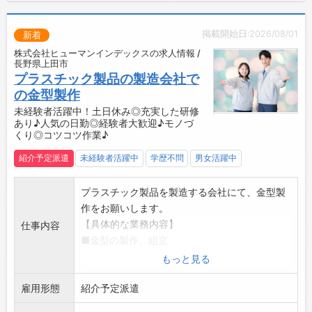
【紹介予定派遣♪】
・6ヶ月後に直接雇用へ切替前提◎
掲載開始日:2026/08/01
新着
・長期で勤務を希望される方におすすめです！
株式会社ヒューマンインデックスの求人情報 /
【企業について】
長野県上田市
◇世界の産業を支える電子基板メーカー◎
プラスチック製品の製造会社で
・最先端の技術と製品で、国内外のさまざまな
の金型製作
産業をサポート。
未経験者活躍中！土日休み◎充実した研修
あり♪人気の日勤◎経験者大歓迎♪モノづ
・「ものづくり」で未来を切り拓く仲間を募集
くり◎コツコツ作業♪
しています！
◇働きやすい環境で、長く安定して働けます♪
紹介予定派遣
未経験者活躍中
学歴不問
男女活躍中
・ライフスタイルに合わせた働き方ができ、キ
ャリアと私生活の両立が可能です◎
プラスチック製品を製造する会社にて、金型製
・新しい価値を一緒に創造していける方をお待
作をお願いします。
ちしています！
【具体的な業務内容】
仕事内容
☆----------------------------------------
■金型の製作、組立
☆
・金型図面データを基に、CAD/CAMにて加工
もっと見る
◆給与前払い制度あり！
データを作成し、NCフライス盤及びMCフライ
勤務実績に応じて、給与前払いが可能です◎
雇用形態
ス盤による金型部品加工を行い、金型の組み立
紹介予定派遣
簡単申請！簡単受取！日払い即日払い対応！
てまでを行っていただきます。