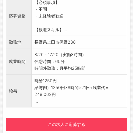
☆----------------------------------------
【必須事項】
・2DCADを使用します。
☆
・不問
＊変更の範囲：会社の定める業務
◆ご不明点はいつでもご相談ください！
応募資格
・未経験者歓迎
【未経験OK！】
即日対応!!フォロー体制もバッチリ
・イチから丁寧に指導いたしますので、安心し
登録はご自宅からお電話で可能です◎
【歓迎スキル】...
てご応募ください♪
☆----------------------------------------
【やりがい】
勤務地
長野県上田市保野238
☆
・受注製品により形が異なるため、常に新しい
◆職場見学可能！自分が働くイメージができま
部品の製作に挑戦できます！
8:20～17:20（実働8時間）
す。
・金型を最初から最後まで担当することで、達
就業時間
休憩時間：60分
みなさまのご応募を心よりお待ちしております
成感とやりがいのある仕事です◎
時間外勤務：月平均25時間
＾＾
【職場の雰囲気】
☆----------------------------------------
・和気あいあいとしていて、風通しのいい職場
時給1250円
☆
です♪
給与例）1250円×8時間×21日+残業代＝
給与
【研修制度】
249,062円
・丁寧なOJTがありますので、疑問や不安があ
...
ればすぐに聞くことができる体制が整っていま
す◎
・安心して仕事に慣れていけるよう、しっかり
この求人に応募する
とフォローいたします！