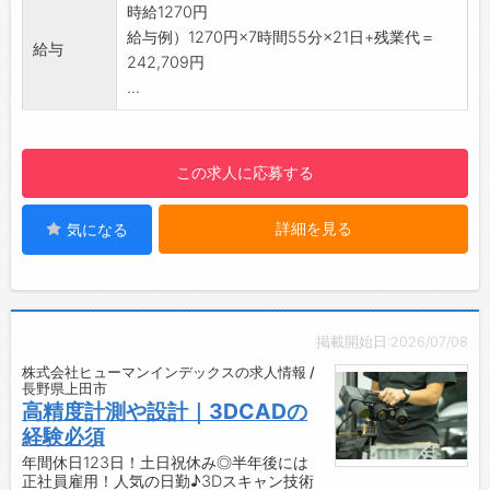
り、ちょっとした買い物も便利◎
時給1270円
れる環境が整っています。
・車で6分圏内に銀行が複数あり、日常の手続
給与例）1270円×7時間55分×21日+残業代＝
☆----------------------------------------
給与
きもスムーズです！
242,709円
☆
【半年後に正社員！】
...
◆給与前払い制度あり！
・6ヶ月後には正社員登用予定！
勤務実績に応じて、給与前払いが可能です◎
・将来の目標が明確だから、やりがいとモチベ
簡単申請！簡単受取！日払い即日払い対応！
ーションを持って働けます♪
☆----------------------------------------
この求人に応募する
【企業について】
☆
・自動車部品の加工をはじめ、治工具の設計製
◆ご不明点はいつでもご相談ください！
詳細を見る
気になる
作、工作機械部品、建設・農業機械部品の加
即日対応!!フォロー体制もバッチリ
工、専用機械の設計製作まで幅広く手掛けてい
登録はご自宅からお電話で可能です◎
ます。
☆----------------------------------------
・若手からベテランまで一人ひとりが活躍でき
☆
る職場です。
◆職場見学可能！自分が働くイメージができま
掲載開始日:2026/07/08
・「明るく！元気に！前向きに！」を合言葉
す。
株式会社ヒューマンインデックスの求人情報 /
に、技術と品質を大切にしながら成長を続け、
長野県上田市
みなさまのご応募を心よりお待ちしております
日本のものづくりの未来を支えています。
高精度計測や設計｜3DCADの
＾＾
◆社員の健康管理に力を入れています！
経験必須
☆----------------------------------------
・「社員の健康は会社の健康！」をモットー
年間休日123日！土日祝休み◎半年後には
☆
正社員雇用！人気の日勤♪3Dスキャン技術
に、働きやすい職場づくりを推進しています。