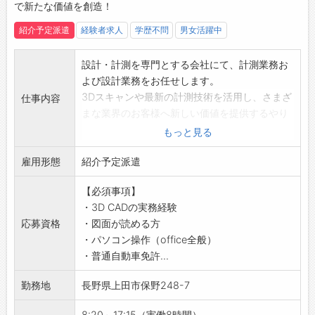
で新たな価値を創造！
・社内には国家資格を持つ鍼灸師が常駐し、気
軽に健康相談が可能です。
紹介予定派遣
経験者求人
学歴不問
男女活躍中
・治療は社員だけでなく、ご家族も社員価格
（有料）で利用できます。
設計・計測を専門とする会社にて、計測業務お
・提携鍼灸治療院での治療費補助制度もあり、
よび設計業務をお任せします。
健康サポート体制が充実しています。
3Dスキャンや最新の計測技術を活用し、さまざ
仕事内容
◆年次有給休暇が取得しやすい環境！
まな業界のお客様へ新しい価値を提供するやり
・フレキシブルな働き方を推進し、オンとオフ
がい抜群のお仕事です！
もっと見る
のメリハリを大切にしています。
自動車・航空機・プラント設備などスケールの
◆充実の研修制度あり！
雇用形態
大きな対象物に携われるため、ものづくりの最
紹介予定派遣
・外部講師による専門技術講座や人権セミナー
前線を実感できます。
を実施。
【必須事項】
3DCADの実務経験を存分に活かし、専門性をさ
・OJTを通して、実践的にスキルを身につけら
・3D CADの実務経験
らに高めたい方にピッタリの環境です。
れる環境が整っています。
応募資格
・図面が読める方
【具体的な業務内容】
☆----------------------------------------
・パソコン操作（office全般）
■計測
☆
・普通自動車免許...
・3Dスキャナーやレーザートラッカーなどの高
◆給与前払い制度あり！
精度計測機器を使用し、対象物のデータを取得
勤務地
長野県上田市保野248-7
勤務実績に応じて、給与前払いが可能です◎
します。
簡単申請！簡単受取！日払い即日払い対応！
・取得したデータを解析・分析し、レポートを
8:20～17:15（実働8時間）