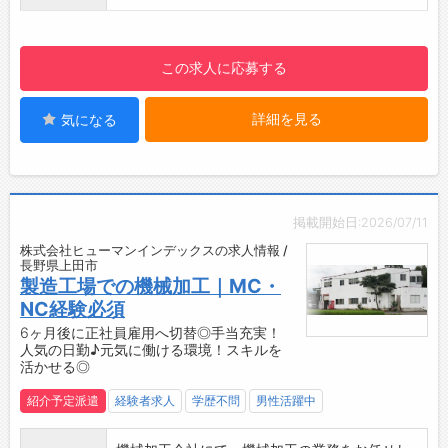
【土日休み＆年休110日♪】
ドレギュレーターをはじめ、フードロック、ヒ
・プライベートの時間も大切にできます◎オン
ンジなどの自動車の開閉機構の設計・開発・製
オフの切り替えがしやすい職場です！
この求人に応募する
造・販売を行っています。
【残業少なめ！】
・部品メーカーの中でも、Xアーム式レギュレ
・残業は月10時間程度と少なめなので、ワーク
ーターとワイヤー式レギュレーターの両技術を
詳細を見る
気になる
ライフバランスを整えられます◎
持つ希少なメーカーとして、国内ほぼすべての
【やりがい】
自動車メーカーと取引しています。
・手がけた製品が世界中の産業を支えている実
・ドアウィンドレギュレーターとフードロック
感が得られるお仕事です！
のシェアは国内1位です！
・モノづくりの面白さや達成感を日々感じられ
掲載開始日:2026/07/11
ます♪
株式会社ヒューマンインデックスの求人情報 /
【紹介予定派遣♪】
長野県上田市
・6ヶ月後に直接雇用へ切替前提◎
製造工場での機械加工｜MC・
・長期で勤務を希望される方におすすめです！
NC経験必須
【企業について】
6ヶ月後に正社員雇用へ切替◎手当充実！
人気の日勤♪元気に働ける環境！スキルを
◇世界の産業を支える電子基板メーカー◎
活かせる◎
・最先端の技術と製品で、国内外のさまざまな
産業をサポート。
紹介予定派遣
経験者求人
学歴不問
男性活躍中
・「ものづくり」で未来を切り拓く仲間を募集
しています！