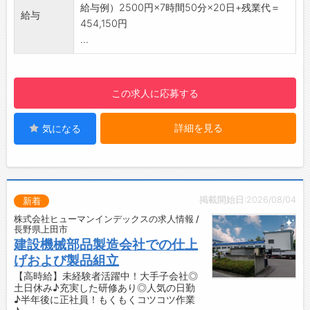
【研修制度】
給与例）2500円×7時間50分×20日+残業代＝
給与
・丁寧なOJTがありますので、疑問や不安があ
454,150円
ればすぐに聞くことができる体制が整っていま
...
す。
・安心して仕事に慣れていけるよう、しっかり
とフォローいたします◎
この求人に応募する
【6ヶ月後に正社員雇用へ切替前提！】
・目標を持って長く働ける環境です♪
詳細を見る
気になる
・モチベーションを高く保ちながらキャリアア
ップできます。
【嬉しい土日休み♪】
・週末はしっかり休んでリフレッシュできます
◎
掲載開始日:2026/08/04
新着
・プライベートとの両立もしやすい環境です！
株式会社ヒューマンインデックスの求人情報 /
【こんな方にオススメ◎】
長野県上田市
・大手企業の子会社で安定して働きたい方
建設機械部品製造会社での仕上
・新しいことにチャレンジしたい方
げおよび製品組立
・ファイトのある方！
【高時給】未経験者活躍中！大手子会社◎
土日休み♪充実した研修あり◎人気の日勤
【環境面等】
♪半年後に正社員！もくもくコツコツ作業
・制服あり！服装の心配も不要◎