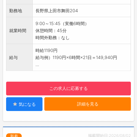
☆
もすぐに聞くことができ、安心してご就業いた
勤務地
長野県上田市舞田204
だけます◎
・個人の適性を見て配属となります！
9:00～15:45（実働6時間）
【職場の雰囲気】
就業時間
休憩時間：45分
・和気あいあいとしていて、風通しのいい職場
時間外勤務：なし
です♪
【土日休み＆年休110日♪】
時給1190円
・プライベートの時間も大切にできます◎オン
給与
給与例）1190円×6時間×21日＝149,940円
オフの切り替えがしやすい職場です！
...
【残業なし◎】
・家庭や趣味との両立も叶います♪
【やりがい】
この求人に応募する
・手がけた製品が世界中の産業を支えている実
感が得られるお仕事です！
詳細を見る
気になる
・モノづくりの面白さや達成感を日々感じられ
ます♪
【紹介予定派遣♪】
・6ヶ月後に直接雇用へ切替前提◎
・長期で勤務を希望される方におすすめです！
掲載開始日:2026/08/02
新着