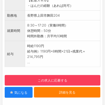
【歓迎スキル】
な方にぴったりです！
登録はご自宅からお電話で可能です◎
・はんだの経験（あれば尚可）
【研修制度・ステップアップ】
☆----------------------------------------
・丁寧なOJTがあるので、疑問や不安があって
勤務地
長野県上田市舞田204
☆
もすぐに聞くことができ、安心してご就業いた
◆職場見学可能！自分が働くイメージができま
だけます◎
8:30～17:20（実働8時間）
す。
・個人の適性を見て配属となります！
就業時間
休憩時間：50分
みなさまのご応募を心よりお待ちしております
【職場の雰囲気】
時間外勤務：月平均10時間
＾＾
・和気あいあいとしていて、風通しのいい職場
☆----------------------------------------
です♪
時給1190円
☆
【土日休み＆年休110日♪】
給与例）1190円×8時間×21日+残業代＝
給与
・プライベートの時間も大切にできます◎オン
214,795円
オフの切り替えがしやすい職場です！
...
【残業少なめ！】
・残業は月10時間程度と少なめなので、ワーク
ライフバランスを整えられます◎
この求人に応募する
【やりがい】
・手がけた製品が世界中の産業を支えている実
詳細を見る
気になる
感が得られるお仕事です！
・モノづくりの面白さや達成感を日々感じられ
ます♪