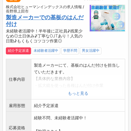
【企業について】
株式会社ヒューマンインデックスの求人情報 /
◇世界の産業を支える電子基板メーカー◎
長野県上田市
・最先端の技術と製品で、国内外のさまざまな
製造メーカーでの基板のはんだ
産業をサポート。
付け
・「ものづくり」で未来を切り拓く仲間を募集
未経験者活躍中！半年後に正社員♪残業少
なめ◎土日休み♪丁寧なOJTあり！人気の
しています！
日勤♪もくもくコツコツ作業◎
◇働きやすい環境で、長く安定して働けます♪
・ライフスタイルに合わせた働き方ができ、キ
紹介予定派遣
未経験者活躍中
学歴不問
男女活躍中
ャリアと私生活の両立が可能です◎
・新しい価値を一緒に創造していける方をお待
製造メーカーにて、基板のはんだ付けを担当し
ちしています！
ていただきます。
☆----------------------------------------
【具体的な業務内容】
仕事内容
☆
・拡大鏡を使った各種はんだ付け作業
◆給与前払い制度あり！
・組立作業
もっと見る
勤務実績に応じて、給与前払いが可能です◎
・検査業務
簡単申請！簡単受取！日払い即日払い対応！
雇用形態
◎座り作業になります。体への負担も少なめで
紹介予定派遣
☆----------------------------------------
す♪
☆
経験不問、未経験者活躍中！
【未経験OK！】
◆ご不明点はいつでもご相談ください！
・経験やスキルは一切不要◎細かい作業が好き
応募資格
即日対応!!フォロー体制もバッチリ