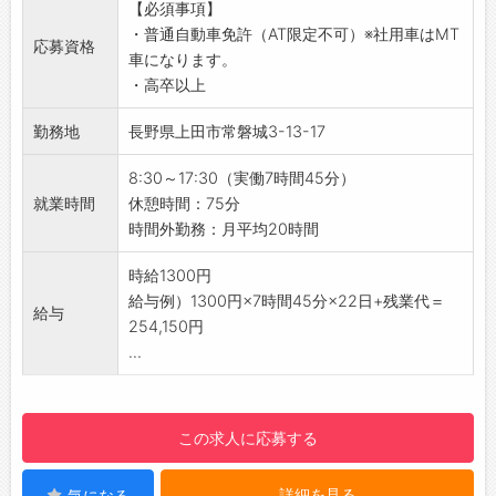
◇働きやすい環境で、長く安定して働けます♪
【必須事項】
していただきます。
・ライフスタイルに合わせた働き方ができ、キ
・普通自動車免許（AT限定不可）※社用車はMT
◎取引先へ定期訪問を行い、お客様からのご依
応募資格
ャリアと私生活の両立が可能です◎
車になります。
頼にしっかりと対応する営業スタイルです！
・新しい価値を一緒に創造していける方をお待
・高卒以上
▼取扱商品（水回り関連）
ちしています！
・管工機材（パイプ・継手類）
勤務地
長野県上田市常磐城3-13-17
【こんな方にオススメ♪】
・住宅設備機器（キッチン・ユニットバス・ト
◇事務職にチャレンジしたい方
イレ・ボイラーなど）
8:30～17:30（実働7時間45分）
◆安定企業で長く働きたい方
【未経験OK！】
就業時間
休憩時間：75分
◇コミュニケーションを取りながら仕事を進め
・先輩社員が丁寧にサポートするので、少しず
時間外勤務：月平均20時間
ることが好きな方
つ仕事に慣れていけます♪
◆コツコツと正確な作業が得意な方
【おすすめポイント】
時給1300円
◇ワークライフバランスを大切にしたい方
◆ノルマ・新規開拓・飛び込み営業は一切なし
給与例）1300円×7時間45分×22日+残業代＝
◆将来的に直接雇用を目指したい方
給与
◎
254,150円
☆----------------------------------------
・支店や営業所のチームで協力しながら、売上
...
☆
目標に向かって活動できます！
◆給与前払い制度あり！
◆年間休日124日＆土日祝休みでプライベート
勤務実績に応じて、給与前払いが可能です◎
も充実♪
この求人に応募する
簡単申請！簡単受取！日払い即日払い対応！
・趣味や家族との時間もしっかり確保でき、オ
☆----------------------------------------
ンオフのメリハリをつけて働けます。
☆
詳細を見る
気になる