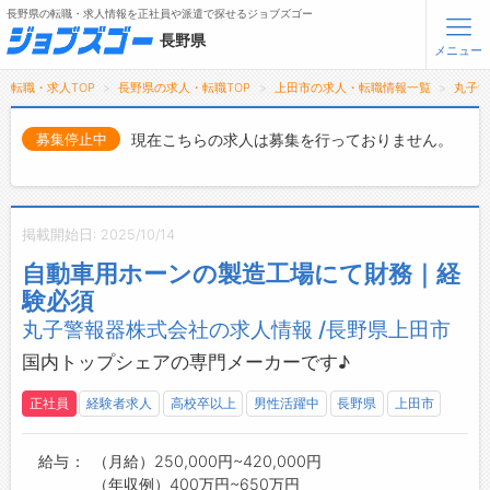
長野県の転職・求人情報を正社員や派遣で探せるジョブズゴー
長野県
メニュー
転職・求人TOP
長野県の求人・転職TOP
上田市の求人・転職情報一覧
丸子
無料会員登録
ログイン
現在こちらの求人は募集を行っておりません。
募集停止中
メニュー
トップ
掲載開始日: 2025/10/14
詳細情報で求人を探す
自動車用ホーンの製造工場にて財務｜経
タップで簡単に求人を探す
験必須
【初めての方へ】
丸子警報器株式会社の求人情報 /長野県上田市
長野県の求人検索で選ばれる理由
国内トップシェアの専門メーカーです♪
転職支援サービスについて
正社員
経験者求人
高校卒以上
男性活躍中
長野県
上田市
転職支援サービス
給与
（月給）250,000円~420,000円
転職ノウハウ(応募書類の書き方・面接対策など)
（年収例）400万円~650万円
転職・採用コラム