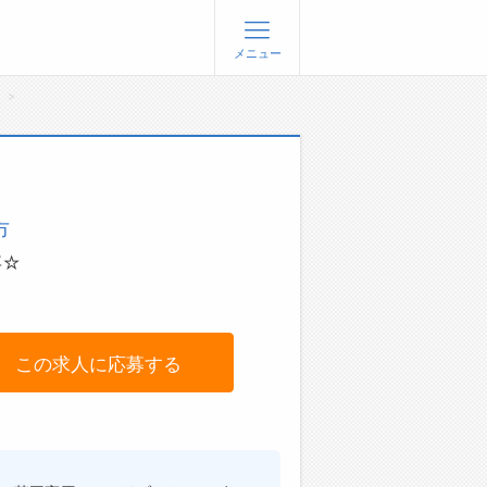
メニュー
人
登録
ログイン
ョブズゴーについて
市
社概要
問い合わせ
事☆
くあるご質問
この求人に応募する