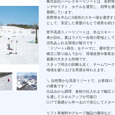
株式会社ハーレスキーリゾートは、長野県
ンデやリフト、ホテルを運営し、四季を通
展開しています。
長野県を中心に8箇所のスキー場を運営す
として、安定した基盤のもとで成長を続け
菅平高原スノーリゾートは、冬はスキー・
者が訪れ、夏はラグビー合宿の聖地として
活気あふれる環境が魅力です！
「リゾート×再生」をテーマに、通年型マ
確立に取り組んでおり、現場改善や集客企
裁量の大きさも特徴です。
スタッフ同士の距離も近く、チームワーク
地域を盛り上げる実感を味わえます。
＼ 自然豊かな高原リゾートで、お客様の
の募集です！ ／
仕込みから調理、食材の仕入れまで幅広く
を通してスキルアップが可能◎
OJTで基礎から学べるので安心してスター
リフト券無料やグループ施設の優待など、