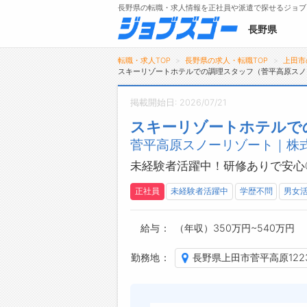
長野県の転職・求人情報を正社員や派遣で探せるジョブ
長野県
転職・求人TOP
長野県の求人・転職TOP
上田市
スキーリゾートホテルでの調理スタッフ（菅平高原スノ
掲載開始日: 2026/07/21
メニュー
スキーリゾートホテルで
菅平高原スノーリゾート｜株式
トップ
詳細情報で求人を探す
未経験者活躍中！研修ありで安心
タップで簡単に求人を探す
正社員
未経験者活躍中
学歴不問
男女
【初めての方へ】
長野県の求人検索で選ばれる理由
給与
（年収）350万円~540万円
勤務地
長野県上田市菅平高原1223