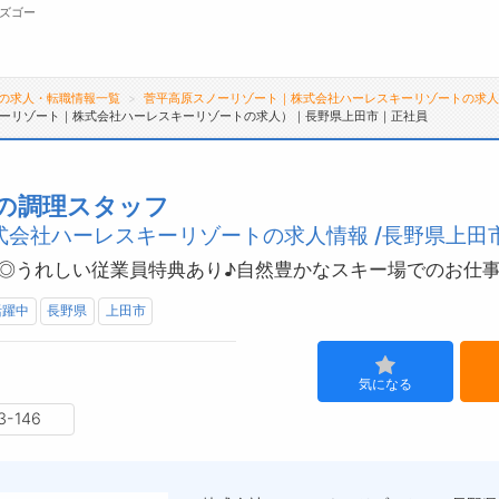
ズゴー
の求人・転職情報一覧
菅平高原スノーリゾート｜株式会社ハーレスキーリゾートの求
ーリゾート｜株式会社ハーレスキーリゾートの求人）｜長野県上田市｜正社員
無料会員
転職支援サービスについて
ジ
の調理スタッフ
会社ハーレスキーリゾートの求人情報 /長野県上田
転職支援サービス
会
転職ノウハウ(応募書類の書き方・面接対策な
お
◎うれしい従業員特典あり♪自然豊かなスキー場でのお仕
ど)
よ
活躍中
長野県
上田市
転職・採用コラム
気になる
-146