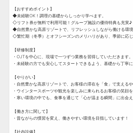
【おすすめポイント】
◆未経験OK！調理の基礎からしっかり学べます。
◇リフト券が無料で利用可能！グループ施設の優待特典も充実♪
◆自然豊かな高原リゾートで、リフレッシュしながら働ける環
◇繁忙期（冬季）とオフシーズンのメリハリがあり、季節に応
【研修制度】
・OJTを中心に、現場で一つずつ業務を習得していただきます。
・未経験の方でも安心してスタートできるよう、基礎から丁寧に
【やりがい】
・自然豊かな高原リゾートで、お客様の滞在を「食」で支えるや
・ウインタースポーツや観光を楽しみに来られるお客様の笑顔を
・寒い環境の中でも、食事を通じて「心が温まる瞬間」に出会え
【働き方に関して】
・昔ながらの慣習を変え、働きやすい環境を目指しています！
【社内設備】