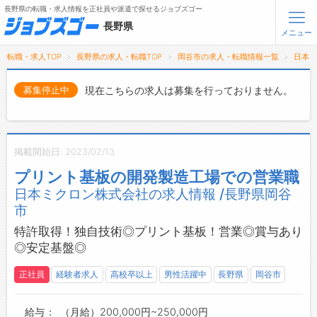
長野県の転職・求人情報を正社員や派遣で探せるジョブズゴー
長野県
メニュー
転職・求人TOP
長野県の求人・転職TOP
岡谷市の求人・転職情報一覧
日本
無料会員登録
ログイン
現在こちらの求人は募集を行っておりません。
募集停止中
メニュー
トップ
掲載開始日: 2023/02/13
詳細情報で求人を探す
プリント基板の開発製造工場での営業職
タップで簡単に求人を探す
日本ミクロン株式会社の求人情報 /長野県岡谷
【初めての方へ】
市
長野県の求人検索で選ばれる理由
特許取得！独自技術◎プリント基板！営業◎賞与あり
◎安定基盤◎
転職支援サービスについて
正社員
経験者求人
高校卒以上
男性活躍中
長野県
岡谷市
転職支援サービス
転職ノウハウ(応募書類の書き方・面接対策など)
給与
（月給）200,000円~250,000円
転職・採用コラム