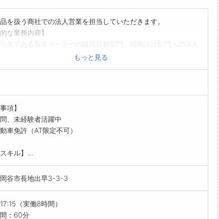
てみませんか？ルートセールスではなく、顧客との打合せ等の業
ります。ぜひご応募お待ちしております。
品を扱う商社での法人営業を担当していただきます。
の特徴】
的な業務内容】
設立以来、小物精密プレス部品の金型設定・製作・加工を一貫し
引先である製造メーカーの購買資材部門、開発設計部門への法人
ている企業です。お客様のニーズが精密から超精密へより高度に
ルートセールス）になります。
もっと見る
る中、お客様に満足と安心と価値を製品に作りこんでお届けして
もとに受託製造する機械部品の営業になります。
。
訪問し「この部品が欲しい」「この部品を改良したい」といった
らも変化に対応し、また新しい事へチャレンジし続け、オンリー
を拾い上げ、素材や加工技術を提案し、最適な部品を提供するこ
業を目指して行きます。岡谷精密工業にしかできないモノづくり
お客様の問題解決、課題解消をお手伝いをします。
に挑戦して行きましょう。
事項】
には、顧客訪問（商談、情報収集）、加工先との検討、見積作
理念・方針】
問、未経験者活躍中
発注処理、電話やメールでの取引先とのやり取りが主な業務で
理念
動車免許（AT限定不可）
常に新しい発想を展開し、企業の社会責任を遂行する
すめポイント】
人材開発、自己研鑽を通じて「豊かな人間性」と「企業力」を培い、
スキル】...
日123日のため、ワークライフバランスも取れた生活を送ること
ーワン企業を目指す
です。
技術を追求し新しい価値を創造して、企業発展と社会寄与し、若い世
岡谷市長地出早3-3-3
活かして働けます。
造業を伝承する
化率も高めです。
方針
の業務の流れ】
～17:15（実働8時間）
超精密部品加工に挑戦し日本の物作りを続け若い世代に引き継ぐ
・8:00 出社。社員全員で掃除
間：60分
工程内管理とデータの完全添付（ユーザーのISO管理への全面協力