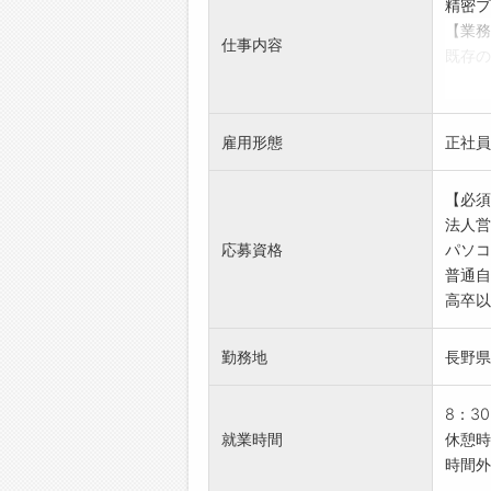
精密プ
【業務
仕事内容
既存の
成など
ルート
を大切
雇用形態
正社員
具体的
・顧客
【必須
・納期
法人営
・見積
応募資格
パソコ
【備考
普通自
経験を
高卒以上
社有車
◎ノル
勤務地
長野県
◎展示
リア）
【こん
8：3
法人営
就業時間
休憩時
製造業
時間外
◎専門