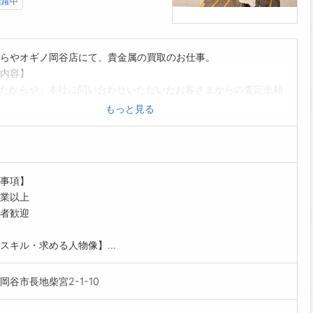
活躍中
らやオギノ岡谷店にて、貴金属の買取のお仕事。
内容】
たからや」本社に問い合わせいただいたお客さまからの査定依頼
る対応
もっと見る
されたお客様への接客対応
顧客数：1日平均5～6名
の流れ〉
取査定
事項】
ートはお客様へのご挨拶・接客対応から
業以上
話をしながらお客様との距離を縮めていき提案しやすい雰囲気の
者歓迎
お品物を見せていただきます。
取査定～成約
スキル・求める人物像】...
様からお預かりしたお品物の査定。
ンドの種類をはじめ状態などを丁寧に確認
岡谷市長地柴宮2-1-10
にスマホで撮影し、専門部署へ送信します
定結果