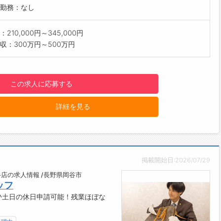
・8:35 ミーティング
勤務：なし
各グループ相互協力により、岡谷精密工業株式会社の信頼を高める
・9:00 業務（見積作成、受発注、荷物の受け取り）
:00 お客様のところへ訪問
210,000円～345,000円
00 昼食
収：300万円～500万円
:00 商談（商品PR、情報収集、打ち合わせ）
:00 帰社。メールの返信や見積作成。日報
00 帰宅
この求人に応募する
制度・ステップアップ】
詳細を見る
勉強会
工場での研修
研修
の雰囲気・社風】
プ制のため、フォロー体制がしっかりしています。
掲載開始日:2026/07/29
の交渉など先輩社員が同行してサポート
方に関して】
店の求人情報 /長野県岡谷市
ッフ
の教育ではOJTや定期的な勉強会のほか、自社工場での研修も実
♪土日の休日申請可能！残業ほぼな
材料や加工方法、図面の見方、検査方法を学ぶため、営業や製造
識や経験がなくても従事できます。