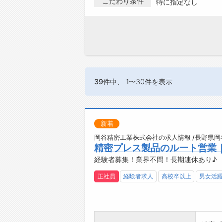
こだわり条件
特に指定なし
39件
中、 1〜30件を表示
新着
岡谷精密工業株式会社の求人情報 /長野県岡
精密プレス製品のルート営業
経験者募集！業界不問！長期連休あり♪
正社員
経験者求人
高校卒以上
男女活