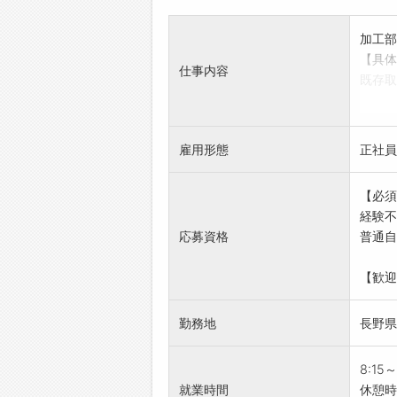
活かし
務とな
加工部
【会社
【具体
当社は
仕事内容
既存取
て行っ
営業（
変化す
図面を
います
顧客を
これか
雇用形態
正社員
ニーズ
ワン企
とで、
に一緒
【必須
具体的
【経営
経験不
成、受
■経営
応募資格
普通自
す。
1. 
【おす
2. 
【歓迎
年間休
オンリ
が可能
3. 
勤務地
長野県
経験を
代に製
有給消
■経営
【1日
8:15
1. 
就業時間
休憩時
2. 