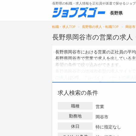
長野県の転職・求人情報を正社員や派遣で探せるジョブ
長野県
転職・求人TOP
長野県の求人・転職TOP
岡谷市
長野県岡谷市の営業の求人
メニュー
長野県岡谷市における営業の正社員の平均
長野県岡谷市で営業で求人を出している主
トップ
希望の条件で絞り込みができます。
長野県岡谷市の地域密着型の求人サイトで
詳細情報で求人を探す
の求人
は0件、
アルバイト・パートの求人
タップで簡単に求人を探す
ハローワークにはない求人も多数扱ってお
【初めての方へ】
情報を探している方は、ぜひ興味のある職
求人検索の条件
長野県の求人検索で選ばれる理由
職種
営業
勤務地
岡谷市
休日
特に指定なし