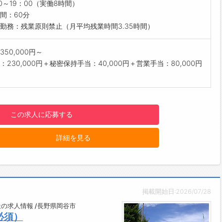
結果が出たらお客様に価格をお伝え
00～19：00（実働8時間）
いただけるとその場で買取商談成立◎
間：60分
せるスキル◎】
勤務：残業原則禁止（月平均残業時間3.35時間）
接客販売などの仕事で培った提案力やコミュニケーション力を活
す！
350,000円～
の心を掴み、上手く成約に繋げられるかがポイントです
：230,000円＋秘密保持手当：40,000円＋営業手当：80,000円
ア採用】
ンタウン松本村井店とオギノ岡谷店の2店舗のエリア採用となり
日により、各店舗での就業を予定しています
この求人に応募する
について】
後、1週間程度はみなとみらいの本社にて研修
詳細を見る
後、本社近隣の店舗にて実務研修（1週間程度）
期間中の交通費や宿泊費等は会社にて負担
について】
的には残業は禁止
さまの対応がある場合のみ残業可
掲載開始日:2026/07/28
について】
2日シフト制（月8～10日程度）
の求人情報 /長野県岡谷市
必須）
の休日申請も可能！