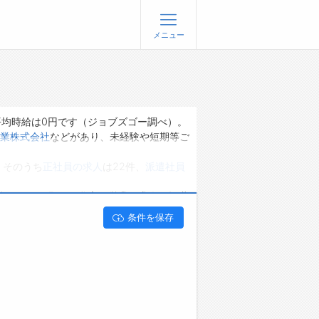
メニュー
登録
ログイン
ョブズゴーについて
平均時給は0円です（ジョブズゴー調べ）。
業株式会社
などがあり、未経験や短期等ご
社概要
、そのうち
正社員の求人
は22件、
派遣社員
問い合わせ
くあるご質問
能です。 長野県岡谷市で営業の求人・転職
条件を保存