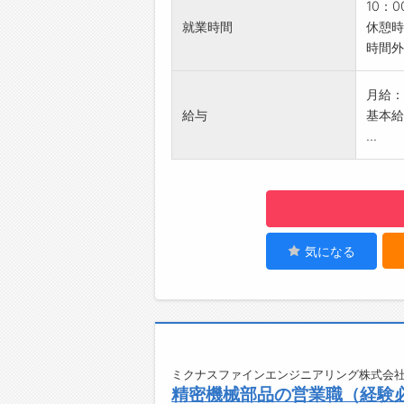
査定
10：
納得
就業時間
休憩時
【活か
時間外
営業や
かせま
月給：
お客様
給与
基本給
【エリ
...
・イオ
ます！
・就業
【研修
・入社
・その
気になる
※研修
【残業
・基本
・お客
【休日
・週休
ミクナスファインエンジニアリング株式会社
精密機械部品の営業職（経験
・土日