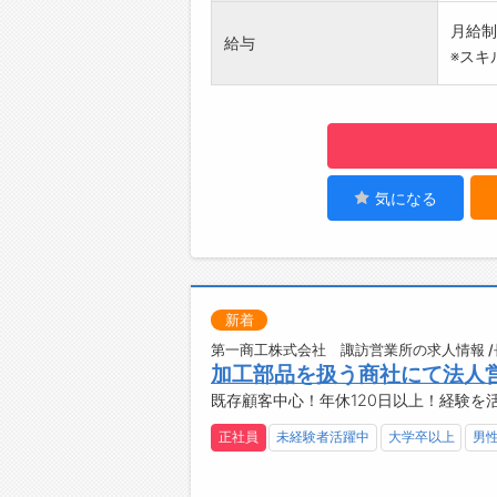
入社後
月給制：
給与
ださい
※スキ
また必
ート体
【制服
ジャン
ポロシ
【貸与
気になる
ノート
社用携
社用車
【設備
新着
・駐車
・食堂
第一商工株式会社 諏訪営業所の求人情報 
加工部品を扱う商社にて法人
・レン
既存顧客中心！年休120日以上！経験を
・自動
・仕出
正社員
未経験者活躍中
大学卒以上
男
【会社
営業の