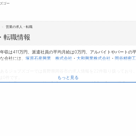
ズゴー
営業の求人・転職
無料会員
・転職情報
転職支援サービスについて
ジ
年収は411万円、派遣社員の平均月給は0万円、アルバイトやパートの
な会社には、
塚原石産興業 株式会社
・
大和興業株式会社
・
岡谷精密工
転職支援サービス
会
あるジョブズゴーでは長野県岡谷市の求人情報を22件取り扱っており
転職ノウハウ(応募書類の書き方・面接対策な
お
は0件です。
もっと見る
ど)
よ
り、転職だけでなく、第二新卒から50代・60代以上の方の再就職も可
転職・採用コラム
種に応募してみてくださいね。