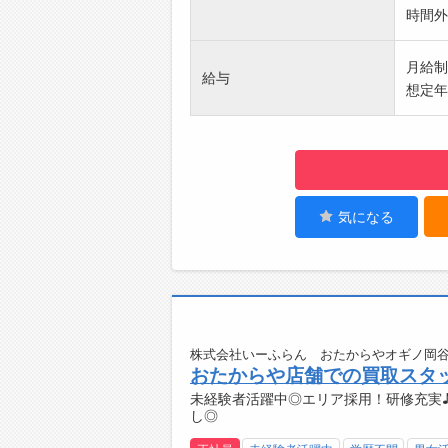
時間外
3. 
・11
月給制：
給与
・12:
想定年
・14
・16
・18:
【研修
・OJT
・定期
気になる
・自社
・外部
【職場
グルー
※金額
【働き
株式会社いーふらん おたからやオギノ岡谷
おたからや店舗での買取スタ
入社後
未経験者活躍中◎エリア採用！研修充実
施し、
し◎
業の知