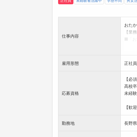
正社員
未経験者活躍中
学歴不問
男女
おたか
【業務
仕事内容
■「お
に対す
・来店
・対応
雇用形態
正社員
〈業務
◆買
【必須
・スタ
高校卒
世間
応募資格
未経験
もと、
◆買
【歓迎
お客
ブラ
勤務地
長野県
同時
◆査