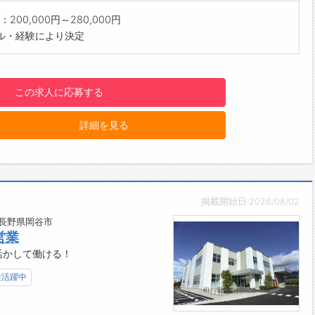
にしっかり学んでいただける環境が整っていますので、ご安心く
200,000円～280,000円
。
ル・経験により決定
要に応じて技術者が顧客先へ同行するため、専門的な内容もサポ
制のもとで対応いただけます。
あり】
この求人に応募する
パー
ャツ（下はスラックスなど）
詳細を見る
】
パソコン
帯
（AT/普通車）
】
掲載開始日:2026/08/02
場
スペース
/長野県岡谷市
営業
ジ、冷蔵庫、給湯器
活かして働ける！
販売機
し弁当注文可能（430円）
性活躍中
より】
仕事経験のある方は、培ったスキルと積まれたキャリアを弊社で