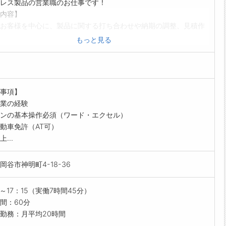
レス製品の営業職のお仕事です！
内容】
お客様を中心に、製品に関する打ち合わせや納期の調整、見積作
を行っていただきます。
もっと見る
セールスがメインのため、新規開拓よりもお客様との関係づくり
にするお仕事です。
には…
との製品に関する打ち合わせ
事項】
の調整
業の経験
書の作成 など
ンの基本操作必須（ワード・エクセル）
】
動車免許（AT可）
お持ちの方は、即戦力として活躍していただけます
...
を使用しての営業となります
マはありませんので、無理なく働ける環境です
岡谷市神明町4-18-36
会への参加やお客様訪問のため、県外出張あり（関東圏・東海エ
な方におすすめ◎】
0～17：15（実働7時間45分）
業の経験をお持ちの方（業界不問）
間：60分
での営業経験をお持ちの方は、尚歓迎
勤務：月平均20時間
的な技術知識は不要