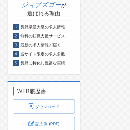
ジョブズゴー
が
選ばれる理由
1
長野県最大級の求人情報
2
無料の転職支援サービス
3
最新の求人情報が届く
4
当サイト限定の求人多数
5
長野に特化し豊富な実績
WEB履歴書
ダウンロード
記入例 (PDF)