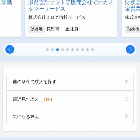
営業職
財務会計ソフト等販売会社でのカス
財務会
タマーサービス
案営業
株式会社ミロク情報サービス
株式会
長野市 正社員
勤務地
勤務地
他の条件で求人を探す
最近見た求人（
1件
）
気になる求人