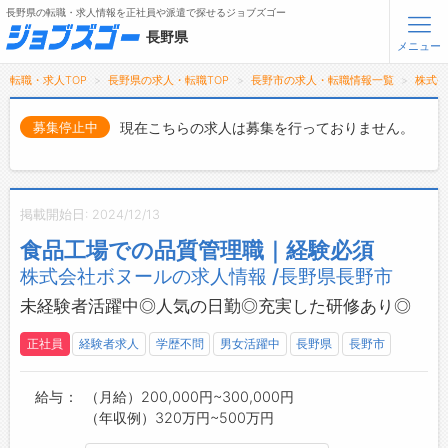
長野県の転職・求人情報を正社員や派遣で探せるジョブズゴー
長野県
メニュー
転職・求人TOP
長野県の求人・転職TOP
長野市の求人・転職情報一覧
株式
無料会員登録
ログイン
現在こちらの求人は募集を行っておりません。
募集停止中
メニュー
トップ
掲載開始日: 2024/12/13
詳細情報で求人を探す
食品工場での品質管理職｜経験必須
タップで簡単に求人を探す
株式会社ボヌールの求人情報 /長野県長野市
【初めての方へ】
長野県の求人検索で選ばれる理由
未経験者活躍中◎人気の日勤◎充実した研修あり◎
正社員
経験者求人
学歴不問
男女活躍中
長野県
長野市
転職支援サービスについて
転職支援サービス
給与
（月給）200,000円~300,000円
（年収例）320万円~500万円
転職ノウハウ(応募書類の書き方・面接対策など)
転職・採用コラム