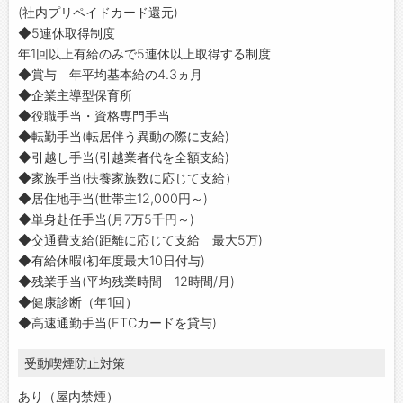
(社内プリペイドカード還元)
◆5連休取得制度
年1回以上有給のみで5連休以上取得する制度
◆賞与 年平均基本給の4.3ヵ月
◆企業主導型保育所
◆役職手当・資格専門手当
◆転勤手当(転居伴う異動の際に支給)
◆引越し手当(引越業者代を全額支給)
◆家族手当(扶養家族数に応じて支給）
◆居住地手当(世帯主12,000円～)
◆単身赴任手当(月7万5千円～)
◆交通費支給(距離に応じて支給 最大5万)
◆有給休暇(初年度最大10日付与)
◆残業手当(平均残業時間 12時間/月)
◆健康診断（年1回）
◆高速通勤手当(ETCカードを貸与)
受動喫煙防止対策
あり（屋内禁煙）