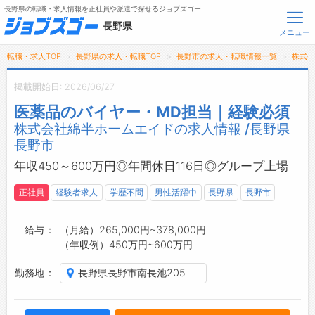
長野県の転職・求人情報を正社員や派遣で探せるジョブズゴー
長野県
メニュー
転職・求人TOP
長野県の求人・転職TOP
長野市の求人・転職情報一覧
株式
無料会員登録
ログイン
掲載開始日: 2026/06/27
医薬品のバイヤー・MD担当｜経験必須
メニュー
株式会社綿半ホームエイドの求人情報 /長野県
長野市
トップ
詳細情報で求人を探す
年収450～600万円◎年間休日116日◎グループ上場
タップで簡単に求人を探す
正社員
経験者求人
学歴不問
男性活躍中
長野県
長野市
【初めての方へ】
長野県の求人検索で選ばれる理由
給与
（月給）265,000円~378,000円
（年収例）450万円~600万円
転職支援サービスについて
勤務地
長野県長野市南長池205
転職支援サービス
転職ノウハウ(応募書類の書き方・面接対策など)
転職・採用コラム