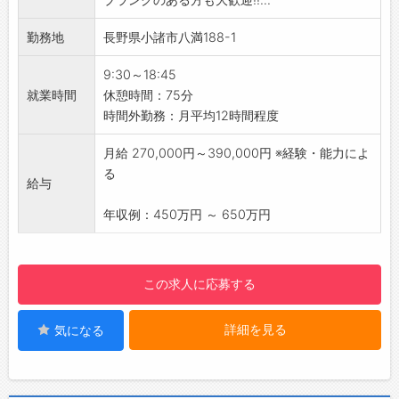
来るかを第一に考えられる方を求めています。
患者様との コミュニケーションを大事にしてい
勤務地
長野県小諸市八満188-1
ます。
【環境】
9:30～18:45
薬剤師2名、調剤事務2名の薬局ですが、地域の
就業時間
休憩時間：75分
皆様の健康に寄与することを目指し、一丸とな
時間外勤務：月平均12時間程度
って業務に励んでおります。
月給 270,000円～390,000円 ※経験・能力によ
る
給与
年収例：450万円 ～ 650万円
この求人に応募する
詳細を見る
気になる