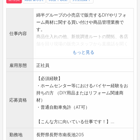
綿半グループの小売店で販売するDIYやリフォ
ーム商材に関する買い付けや商品管理業務で
す。
仕事内容
商品仕入れの他、新規調達ルートの開拓、各店
舗を回り現場の販売スタッフから直接話を聞く
こともあります。
もっと見る
チームで仕事をするため、協力し合って取り組
雇用形態
む面白さと不明点をすぐに確認できる環境があ
正社員
るのも特徴です！
【必須経験】
【具体的には】
・ホームセンター等におけるバイヤー経験をお
・国内外における購買・調達ルートの開拓
持ちの方 （DIY用品またはリフォーム関連商
・地域と顧客ニーズを考えた商品の仕入れ
応募資格
材）
・各店舗への適正なアイテムと適性数量の供給
・普通自動車免許（AT可）
・カテゴリーMDの立案、実践
・市場買い付け
【こんな方に向いている仕事です！】...
■綿半バイヤーの特徴
ホームセンター×スーパーマーケットのスーパ
勤務地
長野県長野市南長池205
ーセンターを展開する当社。