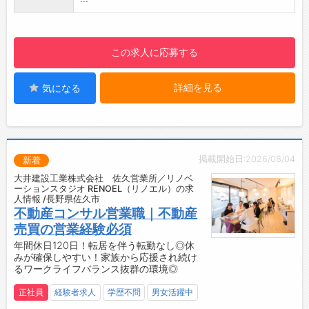
・産休取得率100％：女性100％・男性75％
☆----------------------------------------
（直近5年）
☆
【社内設備】
◆給与前払い制度あり！
この求人に応募する
・冷蔵庫
勤務実績に応じて、給与前払いが可能です◎
・ウォーターサーバー
簡単申請！簡単受取！日払い即日払い対応！
・社内配置薬
詳細を見る
気になる
☆----------------------------------------
☆
◆ご不明点はいつでもご相談ください！
即日対応!!フォロー体制もバッチリ
登録はご自宅からお電話で可能です◎
掲載開始日:2026/08/04
新着
☆----------------------------------------
大井建設工業株式会社 佐久営業所／リノベ
☆
ーションスタジオ RENOEL（リノエル）の求
人情報 /長野県佐久市
◆職場見学可能！自分が働くイメージができま
不動産コンサル営業職｜不動産
す。
売買の営業経験必須
みなさまのご応募を心よりお待ちしております
年間休日120日！転居を伴う転勤なし◎休
＾＾
みが確保しやすい！家族から応援され続け
☆----------------------------------------
るワークライフバランス抜群の環境◎
☆
正社員
経験者求人
学歴不問
男女活躍中