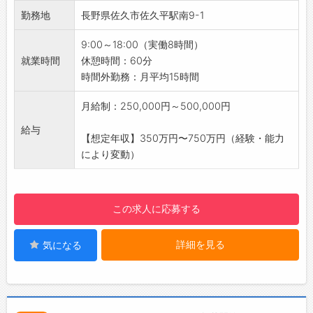
調査
合う姿勢に惹かれ、『ここなら自分が理想とす
勤務地
長野県佐久市佐久平駅南9-1
・お客様にプランや見積もりの提案
る家づくりができる』と感じて入社しました。
3．各種調整・サポート
長野への移住という大きな決断も、仕事とプ
9:00～18:00（実働8時間）
・各種契約手続きや住宅ローンの案内、資金計
ライベートのメリハリがつけやすい環境だから
就業時間
休憩時間：60分
画のアドバイスなどのサポート
こそ実現できたと思います。」
時間外勤務：月平均15時間
・着工から竣工までのスケジュール、進捗管理
【こんな方にオススメ♪】
・お引き渡し後のアフターフォロー
月給制：250,000円～500,000円
◆人と話すことが好きな方
【やりがい】
◇自ら考え、主体的に行動できる方
給与
◇お客様の理想をカタチにするリノベーショ
【想定年収】350万円〜750万円（経験・能力
◆お客様に寄り添い、チームワークを大切にで
ン！
により変動）
きる方
・新築とは違い、リノベーションは古い建物を
◇論理的に考え、自分のアイデアを提案する野
生まれ変わらせる必要があります。
心のある方
・不安そうにしていたお客様が、完成後に笑顔
◆ワークライフバランスを重視したい方
この求人に応募する
で感謝していただける瞬間にやりがいを感じら
◇これまでのスキルを活かし、さらに成長した
れるお仕事です。
い方
詳細を見る
気になる
・リノベーションで「新築のような快適な住ま
【2035年に「東信地域No.1の住宅会社」を目
い」を届けることができます。
指しています！】
【おすすめポイント】
・売上だけでなく、平均年収、知名度、顧客満
◆飛び込みなしの「完全反響営業」！
足度など、あらゆる面で地域No.1を目指してい
・お問い合わせやご紹介が中心。信頼関係を大