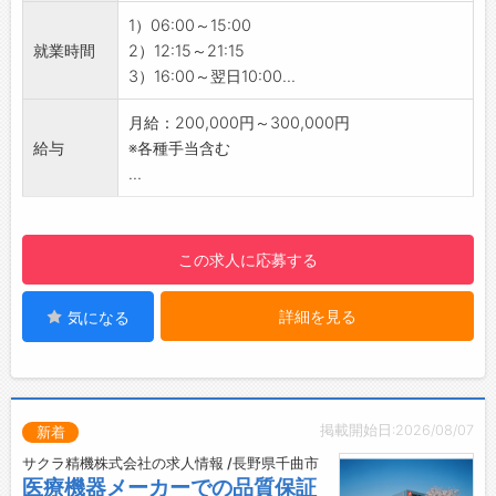
親切な方ばかり♪
・長野県「職場いきいきアドバンスカンパニ
1）06:00～15:00
【働きやすい環境が整っています！】
ー」認証
就業時間
2）12:15～21:15
◆有給取得率8割以上！年休112日◎残業は月10
3）16:00～翌日10:00...
時間程度と少なめ！
・プライベートを大切にしたい方にピッタリで
月給：200,000円～300,000円
す♪
給与
※各種手当含む
・趣味や家族との時間を大切にしたい方ものび
...
のび働けます！
【やりがい】
・コミュニケーションを取りながら、仲間と一
この求人に応募する
緒に安心の交通インフラを守るやりがいを実感
できます。
詳細を見る
気になる
【こんな方にオススメ！】
・人と話すことが好きな方
・誰かを支える仕事がしたい方
・デスクワークだけではなく、ちょっと動きの
ある仕事がしたい方
掲載開始日:2026/08/07
新着
【ちょっとユニークなバスも♪】
サクラ精機株式会社の求人情報 /長野県千曲市
・学校への送り迎えを行う、まるでテーマパー
医療機器メーカーでの品質保証