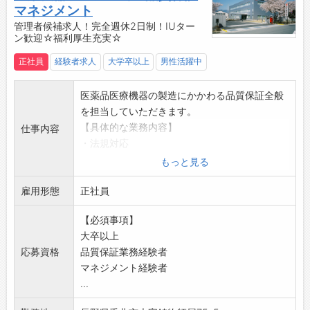
ク内を走っているようなレトロなスクールバス
マネジメント
・お客様の目的地に合わせて走行するデマンド
管理者候補求人！完全週休2日制！IUター
バス
ン歓迎☆福利厚生充実☆
・子どもたちに大人気！北斗の拳ラッピングバ
正社員
経験者求人
大学卒以上
男性活躍中
ス など
【高評価の認証も取得！安心・安定の職場環境
医薬品医療機器の製造にかかわる品質保証全般
◎】
を担当していただきます。
■運送業職場環境良好度（働きやすい職場）認
【具体的な業務内容】
証事業者
仕事内容
・法規対応
・働きやすい職場認証制度（一ツ星）
医薬品医療機器法（薬機法）に基づく薬事、法
・貸切バス事業者安全性評価認定（三ツ星）
もっと見る
規対応
・長野県「職場いきいきアドバンスカンパニ
雇用形態
トラブル時に厚生労働省へ確認したり、調査対
正社員
ー」認証
応を行います。
【必須事項】
・品質マネジメント業務
大卒以上
ISOの管理、運用、メンテナンス
応募資格
品質保証業務経験者
品質の体制のチェックや再構築、手順などの整
マネジメント経験者
備
...
システム管理
・環境整備