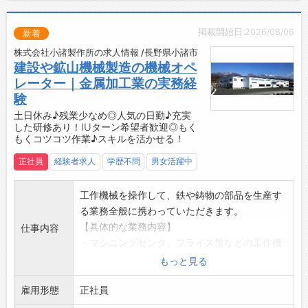
消費の動向や各店舗の取り組みなどを間近で知
ることができ、人脈づくりやスキルアップにも
掲載開始日:2026/08/06
新着
つながります。
株式会社小諸製作所の求人情報 /長野県小諸市
【やりがい】
建設や鉱山機械製造の機械オペ
「美味しかったよ」「また来るね」そんな一言
レーター｜金属加工業の実務経
を直接もらえるのが、この仕事の魅力です。
験
【研修制度】
土日休み♪残業少なめ◎人気の日勤♪充実
・正社員の方には課題図書を読んでいただき、
した研修あり！IUターン希望者歓迎◎もく
都心の料理教室に通って頂くという流れも検討
もくコツコツ作業♪スキルを活かせる！
可能です。
正社員
経験者求人
学歴不問
男女活躍中
そこでは、見て覚えるではなく、論理的に料
理を考える知識・技術を学べます。
工作機械を操作して、鉄や鋳物の部品を生産す
・必要に応じて食品衛生責任者養成講習に参加
る業務全般に携わっていただきます。
いただき、衛生責任者をお任せします。
【具体的な業務内容】
仕事内容
指定の料理教室に興味があり、課題図書がマ
・マシニングセンタ、フライス盤などの工作機
ッチすれば受講を検討させていただきます。
械を使用した部品の加工作業
もっと見る
まずは現場オペレーションを習得し、意欲や
・図面をもとにした加工条件の設定（切削速
適性に応じて現場責任者をお任せします。
雇用形態
度、工具選定 など）
正社員
【ステップアップ】
・鉄や鋳物素材の固定、切削、穴あけ、面取り