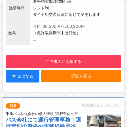
週平均実働7時間45分
る、明るい職場です♪
就業時間
シフト制
・お客様にも同僚にも「本当の親切丁寧」を心
ダイヤや交通状況に応じて変更します...
がけようという社風なので、一緒に働く社員は
親切な方ばかり◎
月給188,500円～200,900円
・運転中は基本的に個人ワークなので、ストレ
給与
（免許取得期間中は日給）
スフリーな働き方が叶います！
...
【未経験歓迎！資格がなくてもOK！】
◇8割以上がバスドライバー未経験スタート！
・バスの運転が初めてでも大丈夫◎経験や資格
この求人に応募する
なしで入社された方も多数活躍中♪
◇大型二種免許の取得支援あり（費用は会社負
詳細を見る
気になる
担◎）
・入社後に取得できるから、今は普通免許しか
ない方もご安心ください。
・免許取得後は、1ヶ月ほどの研修期間をしっか
り確保しています！
掲載開始日:2026/08/07
新着
【働きやすい環境が整っています！】
千曲バス株式会社の求人情報 /長野県佐久市
◆有給取得率8割以上！残業は月10時間程度と
バス会社にて運行管理事務｜運
少なめ◎
行管理の資格or実務経験必須