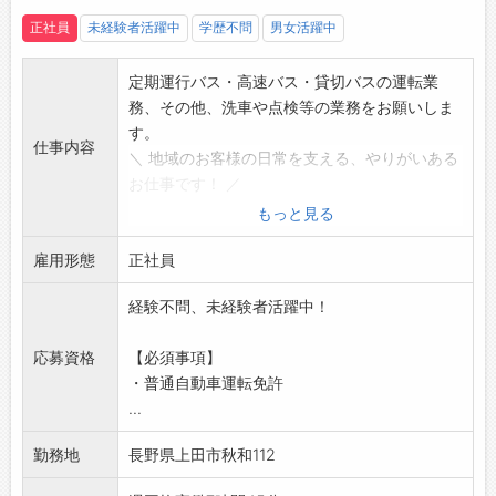
【ステップアップ】
正社員
未経験者活躍中
学歴不問
男女活躍中
・ゆくゆくは、部門の責任者としてご活躍いた
だきたいと考えています。
定期運行バス・高速バス・貸切バスの運転業
【ちょっとユニークなバスも♪】
務、その他、洗車や点検等の業務をお願いしま
・学校への送り迎えを行う、まるでテーマパー
す。
仕事内容
ク内を走っているようなレトロなスクールバス
＼ 地域のお客様の日常を支える、やりがいある
・お客様の目的地に合わせて走行するデマンド
お仕事です！ ／
バス
【具体的な業務内容】
もっと見る
・子どもたちに大人気！北斗の拳ラッピングバ
■運行業務
ス など
雇用形態
・定期運行の路線バスと高速バス運行、修学旅
正社員
【高評価の認証も取得！安心・安定の職場環境
行などの貸切バスの運転になります。
◎】
経験不問、未経験者活躍中！
■点検・洗車
■運送業職場環境良好度（働きやすい職場）認
・始業や終業時にバスの点検を行い、定期的に
証事業者
応募資格
【必須事項】
洗車をします。
・働きやすい職場認証制度（一ツ星）
・普通自動車運転免許
【入社後の流れ】
・貸切バス事業者安全性評価認定（三ツ星）
...
・路線バス運行から徐々に練習を重ね、高速バ
・長野県「職場いきいきアドバンスカンパニ
スが運行できるようになっていただきます。
勤務地
長野県上田市秋和112
ー」認証
【とても温かい雰囲気の会社◎】
・休憩中はワイワイとざっくばらんに話してい