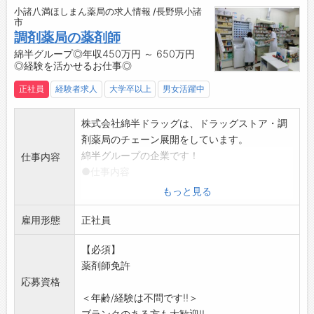
小諸八満ほしまん薬局の求人情報 /長野県小諸
市
調剤薬局の薬剤師
綿半グループ◎年収450万円 ～ 650万円
◎経験を活かせるお仕事◎
正社員
経験者求人
大学卒以上
男女活躍中
株式会社綿半ドラッグは、ドラッグストア・調
剤薬局のチェーン展開をしています。
綿半グループの企業です！
仕事内容
●仕事内容
ドラッグストア併設の薬局にて薬剤師業務全般
もっと見る
をお願いします。
雇用形態
・調剤業務
正社員
・服薬指導
【必須】
・薬歴管理
薬剤師免許
などをお願いします。
応募資格
技術・知識はもちろんですが、思いやりの心を
＜年齢/経験は不問です!!＞
もちながら、人として、薬剤師として、何が出
ブランクのある方も大歓迎!!...