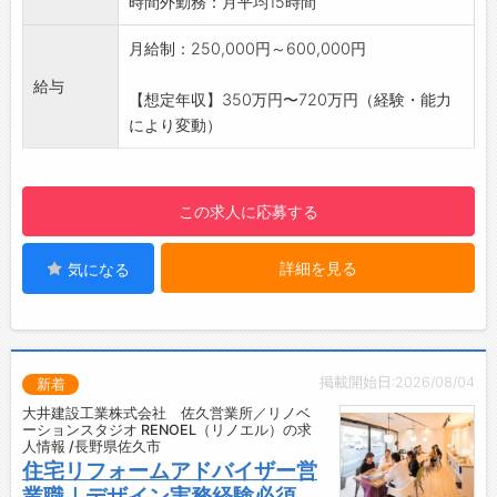
時間外勤務：月平均15時間
◆働きやすさを重視した環境♪
・時間外労働はありますが、厳しいノルマはな
月給制：250,000円～600,000円
く、業界内でも休日を確保しやすい体制です。
給与
・一人ひとりが無理なく、長く活躍できる働き
【想定年収】350万円〜720万円（経験・能力
方を大切にしています。
により変動）
◆転居を伴う転勤なし！
・東信地域に限定した地域密着型の働き方が可
能。
この求人に応募する
・地元で腰を据えてキャリアを築けます◎
◆福利厚生・制度が充実！
詳細を見る
気になる
・裁量権が高く、やりがいと働きやすさを両立
できるポジションです。
・残業時間の管理徹底や各種手当の充実など、
「当たり前のことを当たり前に」整えること
で、社員とそのご家族、そしてお客様の幸せに
掲載開始日:2026/08/04
新着
つながると考えています。
大井建設工業株式会社 佐久営業所／リノベ
【ステップアップ】
ーションスタジオ RENOEL（リノエル）の求
人情報 /長野県佐久市
・キャリアの選択肢は幅広く、営業職での経験
住宅リフォームアドバイザー営
を踏まえた上で、将来的に希望するキャリアが
業職｜デザイン実務経験必須