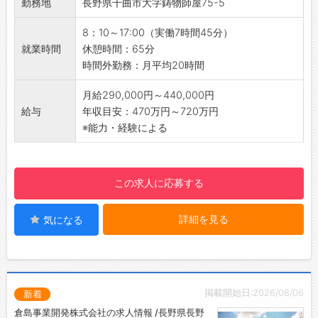
勤務地
長野県千曲市大字鋳物師屋75-5
規則や基準制定の運用
製品の認証申請のために資料作成
8：10～17:00（実働7時間45分）
製品関連の企画の解釈、および製品への運用
就業時間
休憩時間：65分
【社内設備】
時間外勤務：月平均20時間
食堂
個人ロッカー
月給290,000円～440,000円
冷蔵庫
給与
年収目安：470万円～720万円
※能力・経験による
この求人に応募する
詳細を見る
気になる
掲載開始日:2026/08/06
新着
倉島事業開発株式会社の求人情報 /長野県長野