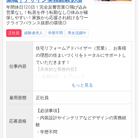
ある場合には、その実現に向けた配置を検討い
年間休日120日！完全反響営業◎飛び込み
たします。
営業なし！転居を伴う転勤なし◎休みが確
・「こうなりたい」という想いを大切にします
保しやすい！家族から応援され続けるワー
◎
クライフバランス抜群の環境◎
【やりがい】
正社員
経験者求人
学歴不問
男女活躍中
・土地や住宅の提案を通じて、地域の未来に直
接関われます！
住宅リフォームアドバイザー（営業）、お客様
・自分の提案が形になり、喜びの声として返っ
の理想の住まいづくりをトータルにサポートし
てくる瞬間が最大のやりがいです。
ていただきます！
【職場の雰囲気・社風】
仕事内容
【具体的な業務内容】
◇穏やかで仲が良い社風♪
1．反響対応・ヒアリング
・高圧的な上下関係はなく、優しく面倒見の良
・ホームページや広告からの問い合わせ対応や
もっと見る
い社員が多い職場です。
イベントでの対応
・中途入社の社員も多数活躍しており、定着率
雇用形態
・お客様のご希望条件などのヒアリング（設
正社員
の高さが自慢です◎
備・仕様、間取り、予算など）
【先輩社員の声】
【必須事項】
◎ホームページや広告からの来客のため、飛び
■住宅営業部／2023年入社
・内装設計やインテリアなどデザインの実務経
込み営業は一切ありません！
応募資格
「挑戦する気持ちを本気で応援してくれる会社
験
2．現場調査・提案
です。
・学歴不問
・ヒアリング内容に基づき、工事を行う現場の
家づくりへの考え方や、お客様に誠実に向き