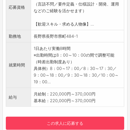
（言語不問／要件定義・仕様設計・開発、運用
2.新サービス開発
応募資格
などのご経験を活かせます）
関連部門と一緒に企画段階から参加し、技術観
点からの意見出し・アドバイスを行いながら企
【歓迎スキル・求める人物像】...
画立案や、検証フェーズにおけるプロトタイプ
開発を行います。
勤務地
長野県長野市県町484-1
企画が通って開発フェーズに入った場合でも、
引き続き開発を担当していただく場合もありま
1日あたり実働8時間
す。
※出勤時間は8：00～10：00の間で調整可能
プロトタイプ開発については、企画の進捗・検
（時差出勤制度あり）
就業時間
証結果によっては作ったものを壊したり、方向
具体例）8：00～17：00／8：30～17：30／
性が変わったりと柔軟な対応が求められます。
9：00～18：00／9：30～18：30／10：00～
【業務について】
19：00...
・要件定義・仕様設計
・サービス開発・運用業務
月給制：220,000円～370,000円
給与
・開発ディレクション業務（社内・他社含む）
基本給：220,000円～370,000円
・プロトタイプ作成（技術選定・実装）
・企画を実現するにあたっての技術課題の解決
方法立案・検証
この求人に応募する
・外部サービス導入に向けた調査・交渉・契約