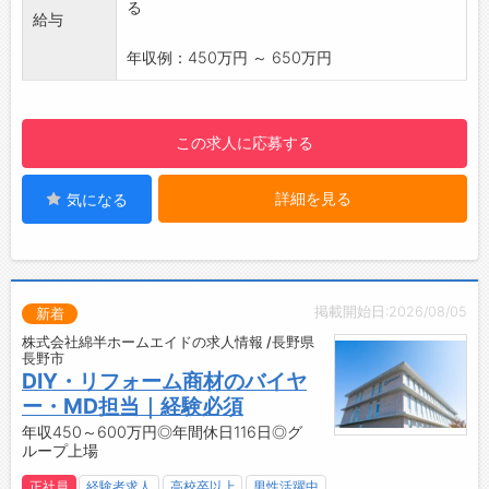
る
給与
年収例：450万円 ～ 650万円
この求人に応募する
詳細を見る
気になる
掲載開始日:2026/08/05
新着
株式会社綿半ホームエイドの求人情報 /長野県
長野市
DIY・リフォーム商材のバイヤ
ー・MD担当｜経験必須
年収450～600万円◎年間休日116日◎グ
ループ上場
正社員
経験者求人
高校卒以上
男性活躍中