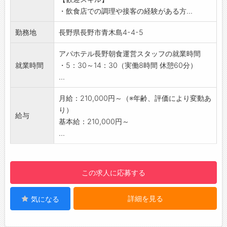
オペレーション・人材ともに軌道にのせてか
・飲食店での調理や接客の経験がある方...
ら、定休日を設けた常設店としてのオープンを
目指しております。
勤務地
長野県長野市青木島4-4-5
■アパホテル長野での朝食運営業務
・朝食メニューの調理
アパホテル長野朝食運営スタッフの就業時間
・ホールでの接客対応
就業時間
・5：30～14：30（実働8時間 休憩60分）
・片付け
...
・仕込み作業
・在庫管理
月給：210,000円～（※年齢、評価により変動あ
・シフト管理
り）
給与
・その他上記に付随する作業
基本給：210,000円～
■ラーメン事業
...
・仕込み調理
・ラーメンの調理
・接客
この求人に応募する
・レジ対応（締め作業含む）
・在庫管理など
詳細を見る
気になる
【おすすめポイント】
商業施設での運営なので、他のお店の方や出店
企業の方と自然に交流が生まれます。