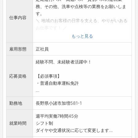
務、その他、洗車や点検等の業務をお願いしま
す。
仕事内容
＼ 地域のお客様の日常を支える、やりがいある
お仕事です！ ／
【具体的な業務内容】
もっと見る
■運行業務
雇用形態
・定期運行の路線バスと高速バス運行、修学旅
正社員
行などの貸切バスの運転になります。
経験不問、未経験者活躍中！
■点検・洗車
・始業や終業時にバスの点検を行い、定期的に
応募資格
【必須事項】
洗車をします。
・普通自動車運転免許
【入社後の流れ】
...
・路線バス運行から徐々に練習を重ね、高速バ
スが運行できるようになっていただきます。
勤務地
長野県小諸市加増581-1
【とても温かい雰囲気の会社◎】
・休憩中はワイワイとざっくばらんに話してい
週平均実働7時間45分
る、明るい職場です♪
就業時間
シフト制
・お客様にも同僚にも「本当の親切丁寧」を心
ダイヤや交通状況に応じて変更します...
がけようという社風なので、一緒に働く社員は