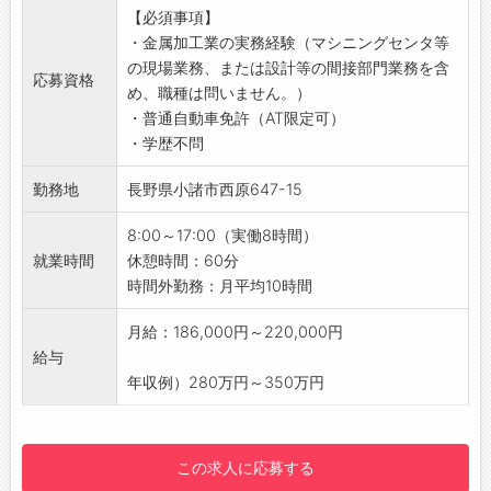
・定期的に事業幹部との面談があります。
【必須事項】
などの加工業務
「こんなことをやってみたい」などチャレンジ
・金属加工業の実務経験（マシニングセンタ等
・加工後の寸法測定・外観検査（ノギス、マイ
したい事業があればご相談ください。
の現場業務、または設計等の間接部門業務を含
クロメータ等の測定器使用）など
・基本的に、本人の希望に反する異動はありま
応募資格
め、職種は問いません。）
【おすすめポイント】
せん。
・普通自動車免許（AT限定可）
◆残業は月平均10時間程度と少なめ◎
【働き方に関して】
・学歴不問
・オンオフのメリハリがつけやすく、プライベ
歴史がありながら、ベンチャー企業らしい自由
ートも大切にできます♪
な風土です。
勤務地
長野県小諸市西原647-15
【職場の雰囲気】
倉島事業開発グループの事業拡大の方向性は
・プライベートな話題も気軽に話しやすい、楽
「地域」。
8:00～17:00（実働8時間）
しく働ける風通しの良い職場です♪
組織特性は「多様性とケイレツ」。必然に社員
就業時間
休憩時間：60分
【やりがい】
のタイプだけでなく、業務設計や教育研修、勤
時間外勤務：月平均10時間
・手がけた部品がカタチになっていく喜びや達
務形態などに多様性が生まれます。
成感を味わえます！
【職場の雰囲気・社風】
月給：186,000円～220,000円
・「ものづくりのプロ」として成長できる環境
・少人数のチームなので、「やってみたい」を
給与
が整っています◎
形にしやすい環境です。
年収例）280万円～350万円
【先輩社員の声】
・うまくいかなかった時も、会社としてバック
「先輩方が丁寧に優しく教えてくださるので、
アップしますので状況を振り返りアクションプ
安心して仕事に取り組めています。」
ランを立て、
この求人に応募する
「日々、先輩方から丁寧な指導をいただきなが
実践できる行動力をお持ちの方を歓迎しま