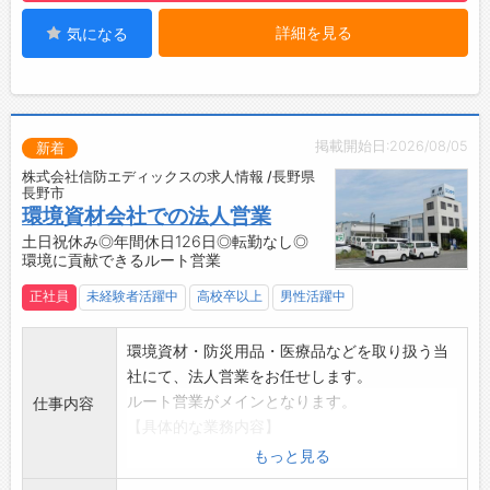
ら様々なことを学んでおり、毎日がとても充実
す。
詳細を見る
気になる
しています。」
掲載開始日:2026/08/05
新着
株式会社信防エディックスの求人情報 /長野県
長野市
環境資材会社での法人営業
土日祝休み◎年間休日126日◎転勤なし◎
環境に貢献できるルート営業
正社員
未経験者活躍中
高校卒以上
男性活躍中
環境資材・防災用品・医療品などを取り扱う当
社にて、法人営業をお任せします。
ルート営業がメインとなります。
仕事内容
【具体的な業務内容】
・県内を中心とした環境資材（指定ごみ袋な
もっと見る
ど）のルート営業