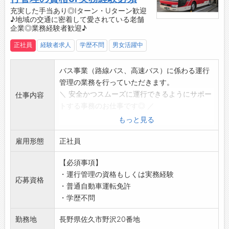
・プライベートを大切にしたい方にピッタリで
充実した手当あり◎Iターン・Uターン歓迎
す♪
♪地域の交通に密着して愛されている老舗
・趣味や家族との時間を大切にしたい方ものび
企業◎業務経験者歓迎♪
のび働けます！
正社員
経験者求人
学歴不問
男女活躍中
【ステップアップ】
・ゆくゆくは、部門の責任者としてご活躍いた
バス事業（路線バス、高速バス）に係わる運行
だきたいと考えています。
管理の業務を行っていただきます。
【ちょっとユニークなバスも♪】
＼ 安全かつスムーズに運行できるようにサポー
仕事内容
・学校への送り迎えを行う、まるでテーマパー
トする事務のお仕事です◎ ／
ク内を走っているようなレトロなスクールバス
【具体的な業務内容】
もっと見る
・お客様の目的地に合わせて走行するデマンド
・バス運転手へ道路状況や安全運転のための指
バス
雇用形態
導
正社員
・子どもたちに大人気！北斗の拳ラッピングバ
・点呼によるバス運転手の健康状態の把握
ス など
【必須事項】
・労働時間、その他日常の労務管理業務
【高評価の認証も取得！安心・安定の職場環境
・運行管理の資格もしくは実務経験
・書類作成、データ入力、電話対応 など、付随
◎】
応募資格
・普通自動車運転免許
する事務業務
■運送業職場環境良好度（働きやすい職場）認
・学歴不問
【とても温かい雰囲気の会社◎】
証事業者
・お客様にも同僚にも「本当の親切丁寧」を心
・働きやすい職場認証制度（一ツ星）
勤務地
長野県佐久市野沢20番地
がけようという社風なので、一緒に働く社員は
・貸切バス事業者安全性評価認定（三ツ星）