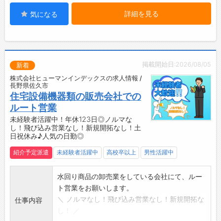
・関連部門と協力した企画の立案・検証
詳細を見る
気になる
※業務はご本人の希望やスキル、社内ニーズに
よって担当業務を割り振ります。
※これらの業務内容をすべて経験している必要
はなく、未経験でもチャレンジしたい方を歓迎
します。
掲載開始日:2026/08/05
新着
【製品】
株式会社ヒューマンインデックスの求人情報 /
・医療機関で待合室などのディスプレイ「メデ
長野県佐久市
ィネットシステム」
住宅設備機器類の販売会社での
・歯科医院での専門番組「e-haTV」
ルート営業
・調剤薬局で患者さん向けの薬や疾患情報番組
未経験者活躍中！年休123日◎ノルマな
し！飛び込み営業なし！新規開拓なし！土
の発信システム「デジタルサイネージ for
日祝休み♪人気の日勤◎
pharmacy」
・地域医療連携システム「メディマップ」
紹介予定派遣
未経験者活躍中
高校卒以上
男性活躍中
・病院アンケートサービス
【おすすめポイント】
水回り商品の卸売業をしている会社にて、ルー
残業がほとんどなくワークライフバランスをし
ト営業をお願いします。
っかりととることができます。
＼ ノルマなし！飛び込み営業なし！新規開拓な
仕事内容
自社開発がメインなので納期等も比較的融通が
し！ ／
ききます。