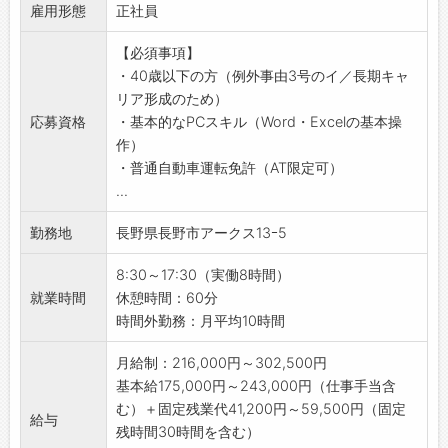
雇用形態
・全国自治体向けの防災品の提案営業
正社員
・既存のお客様への定期訪問
【必須事項】
・商品の納品配達
・40歳以下の方（例外事由3号のイ／長期キャ
・新商品のご案内
リア形成のため）
・見積書作成、受発注対応などもお願いしま
応募資格
・基本的なPCスキル（Word・Excelの基本操
す。
作）
※営業車（AT車）を使用します。
・普通自動車運転免許（AT限定可）
※年に1～2回程度、県外出張があります。
...
＜取扱商品＞
・医薬品
勤務地
長野県長野市アークス13ｰ5
・防疫剤、殺虫剤
・指定ごみ袋（自治体・広域連合向け）
8:30～17:30（実働8時間）
・環境衛生資材
就業時間
休憩時間：60分
・食品衛生資材
時間外勤務：月平均10時間
・防災用品など
【おすすめポイント】
月給制：216,000円～302,500円
・ノルマはなく、会社全体として目標に向け
基本給175,000円～243,000円（仕事手当含
て、営業活動を行っています。
む）＋固定残業代41,200円～59,500円（固定
給与
・事業を通して地球と人間の「健康」に貢献で
残時間30時間を含む）
きます。