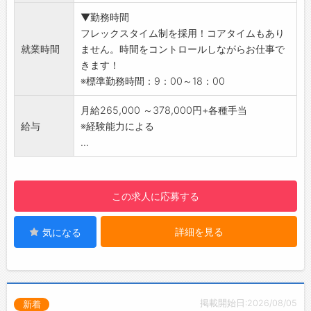
ご入社後は貴方のご経験が活かせるポジション
▼勤務時間
にて勤務いただけます！
フレックスタイム制を採用！コアタイムもあり
■職場環境
就業時間
ません。時間をコントロールしながらお仕事で
・入社後は、先輩社員と同行し仕事を覚えてい
きます！
きます。
※標準勤務時間：9：00～18：00
・従業員同士、仲が良く意見交換など活発で
す。
月給265,000 ～378,000円+各種手当
■やりがい
給与
※経験能力による
・今後、長野県含む全国への出店を予定してい
...
ます。
EC事業も強化し5年以内に年商1000億円事業
を目指します！
この求人に応募する
バイヤーとして活躍できるフィールドが広が
ります！
詳細を見る
気になる
■キャリアステップ
・1人1人の経験、スキルに合わせた研修で、プ
ロへと育成します！
・ゆくゆくは、グループ長へのキャリアアップ
も目指せます！
掲載開始日:2026/08/05
新着