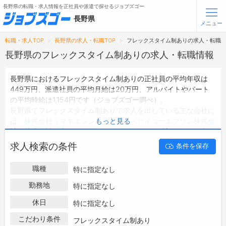
長野県の転職・求人情報を正社員や派遣で探せるジョブズゴー
長野県
メニュー
転職・求人TOP
長野県の求人・転職TOP
フレックスタイム制ありの求人・転職
無料会員登録
ログイン
長野県のフレックスタイム制ありの求人・転職情報
長野県におけるフレックスタイム制ありの正社員の平均年収は
メニュー
449万円、派遣社員の平均月給は20万円、アルバイトやパート
の平均時給は1,154円です（ジョブズゴー調べ）。
トップ
長野県でフレックスタイム制ありで求人を出している主な会社に
詳細情報で求人を探す
は、
株式会社ミマキエンジニアリング
・
セイコーエプソン株式会
もっと見る
タップで簡単に求人を探す
社
・
株式会社綿半ホームエイド
などがあり、ご希望の条件に合っ
た求人を探すことできます。
【初めての方へ】
求人検索の条件
条件を保存
長野県の地域密着型の求人サイトであるジョブズゴーでは長野県
長野県の求人検索で選ばれる理由
の求人情報を606件取り扱っており、そのうち
正社員の求人
は
職種
特に指定なし
574件、
派遣社員の求人
は5件、
アルバイト・パートの求人
は3件
転職支援サービスについて
です。
勤務地
特に指定なし
ハローワークにはない求人も多数扱っており、転職だけでなく、
転職支援サービス
休日
特に指定なし
第二新卒から50代・60代以上の方の再就職も可能です。 長野県
転職ノウハウ(応募書類の書き方・面接対策など)
でフレックスタイム制ありの求人・転職情報を探している方は、
こだわり条件
フレックスタイム制あり
転職・採用コラム