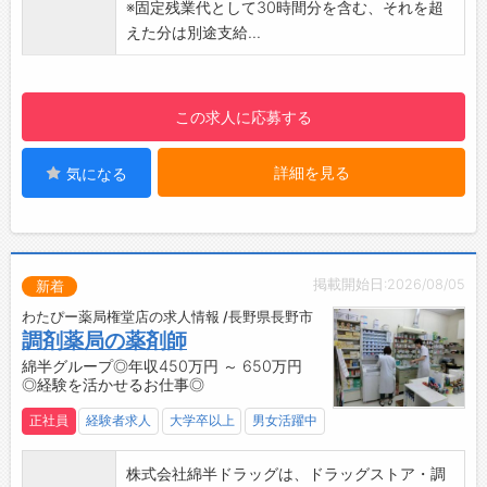
※固定残業代として30時間分を含む、それを超
・コミュニケーションを取ることが好きな方に
えた分は別途支給...
ピッタリのお仕事です！
【キャリアステップ】
・入社後は先輩社員との同行営業からスター
この求人に応募する
ト、知識・経験をつけていきます。
・経験や実績をつけて、将来的には管理職への
詳細を見る
気になる
キャリアアップも目指せます。
【職場の雰囲気】
・転勤なしで、長期的にキャリアアップを目指
せます。
【会社について】
掲載開始日:2026/08/05
新着
・東証上場会社 高島株式会社のグループ会社と
わたぴー薬局権堂店の求人情報 /長野県長野市
して、安心して働ける環境です。
調剤薬局の薬剤師
綿半グループ◎年収450万円 ～ 650万円
◎経験を活かせるお仕事◎
正社員
経験者求人
大学卒以上
男女活躍中
株式会社綿半ドラッグは、ドラッグストア・調