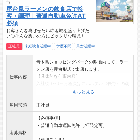
市
屋台風ラーメンの飲食店で接
客・調理｜普通自動車免許AT
必須
お客さんを喜ばせたい◎地域を盛り上げた
い◎そんな想いの方にピッタリな環境！
正社員
未経験者活躍中
学歴不問
男女活躍中
青木島ショッピングパークの敷地内にて、ラー
メン店を屋台形式で出店します。
【具体的な仕事内容】
仕事内容
入社後3～6ヶ月程度はアパホテル〈長野〉の朝
食に携わっていただきます。
もっと見る
就業時間は5：30～14：30（休憩60分）で
雇用形態
す。
正社員
アパホテル〈長野〉をセントラルキッチンとし
【必須事項】
て、最初はピンポイントで
・普通自動車運転免許（AT限定可）
青木島ショッピングパークでのラーメン店出店
応募資格
（自社区画）を行い
【歓迎スキル】