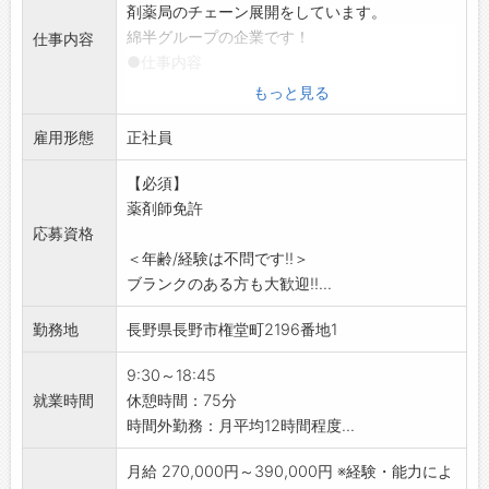
剤薬局のチェーン展開をしています。
綿半グループの企業です！
仕事内容
●仕事内容
ドラッグストア併設の薬局にて薬剤師業務全般
もっと見る
をお願いします。
雇用形態
・調剤業務
正社員
・服薬指導
【必須】
・薬歴管理
薬剤師免許
などをお願いします。
応募資格
技術・知識はもちろんですが、思いやりの心を
＜年齢/経験は不問です!!＞
もちながら、人として、薬剤師として、何が出
ブランクのある方も大歓迎!!...
来るかを第一に考えられる方を求めています。
患者様との コミュニケーションを大事にしてい
勤務地
長野県長野市権堂町2196番地1
ます。
【環境】
9:30～18:45
薬剤師2名、調剤事務2名の薬局ですが、地域の
就業時間
休憩時間：75分
皆様の健康に寄与することを目指し、一丸とな
時間外勤務：月平均12時間程度...
って業務に励んでおります。
月給 270,000円～390,000円 ※経験・能力によ