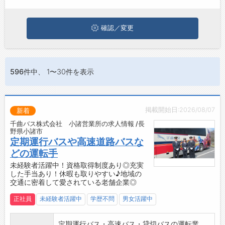
ぜひ興味のある職種に応募してみてくださいね。
ジョブズゴーについて
確認／変更
会社概要
お問い合わせ
596件
中、 1〜30件を表示
よくあるご質問
掲載開始日:2026/08/07
新着
千曲バス株式会社 小諸営業所の求人情報 /長
野県小諸市
定期運行バスや高速道路バスな
どの運転手
未経験者活躍中！資格取得制度あり◎充実
した手当あり！休暇も取りやすい♪地域の
交通に密着して愛されている老舗企業◎
正社員
未経験者活躍中
学歴不問
男女活躍中
定期運行バス・高速バス・貸切バスの運転業