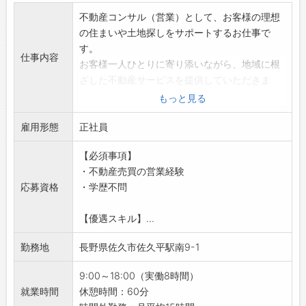
不動産コンサル（営業）として、お客様の理想
の住まいや土地探しをサポートするお仕事で
す。
仕事内容
お客様一人ひとりに寄り添いながら、地域に根
ざした不動産サービスを提供していただきま
す！
もっと見る
【具体的な業務内容】
雇用形態
1．お客様への土地・建物提案
正社員
・ご予算や希望条件に合わせた土地や中古住宅
【必須事項】
の情報提供
・不動産売買の営業経験
・他の不動産会社との連携
応募資格
・学歴不問
2．契約・調整
・契約手続きや重要事項説明のサポート
【優遇スキル】...
・取引を円滑に進めるための各種業務
3．市場調査・情報収集
勤務地
長野県佐久市佐久平駅南9-1
・地域の土地情報や市場動向の調査・分析
・資産価値を見極めた開発分譲の計画立案
9:00～18:00（実働8時間）
・最新情報を社内やお客様に提供
就業時間
休憩時間：60分
【おすすめポイント】