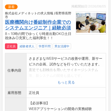
掲載開始日:2026/08/05
新着
株式会社メディネットの求人情報 /長野県長野
市
医療機関向け番組制作企業での
システムエンジニア｜経験必須
8～10時の間でゆっくり時差出勤OK◎土日
祝休み◎充実した福利厚生！！
正社員
経験者求人
学歴不問
男女活躍中
さまざまなWEBサービスの改善や運用、新サー
ビスの企画、試作などを行っていただきます。
直近でも顔検出を用いたサイネージシステム
仕事内容
等、新システムの開発も盛んです。
1.自社サービスの改善・運用
もっと見る
関連部門とコミュニケーションを取りながら、
雇用形態
新機能追加や、パフォーマンス向上、技術的改
正社員
善を担います。
【必須事項】
ユーザーの利便性向上や、社内の業務効率化に
WEBアプリケーションの開発の実務経験
積極的に取り組む姿勢が求められます。