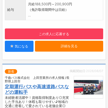
親切な方ばかり◎
月給188,500円～200,900円
・運転中は基本的に個人ワークなので、ストレ
給与
（免許取得期間中は日給）
スフリーな働き方が叶います！
...
【未経験歓迎！資格がなくてもOK！】
◇8割以上がバスドライバー未経験スタート！
・バスの運転が初めてでも大丈夫◎経験や資格
この求人に応募する
なしで入社された方も多数活躍中♪
◇大型二種免許の取得支援あり（費用は会社負
詳細を見る
気になる
担◎）
・入社後に取得できるから、今は普通免許しか
ない方もご安心ください。
・免許取得後は、1ヶ月ほどの研修期間をしっか
り確保しています！
掲載開始日:2026/08/07
新着
【働きやすい環境が整っています！】
千曲バス株式会社 上田営業所の求人情報 /長
◆有給取得率8割以上！残業は月10時間程度と
野県上田市
少なめ◎
定期運行バスや高速道路バスな
・プライベートを大切にしたい方にピッタリで
どの運転手
す♪
未経験者活躍中！資格取得制度あり◎充実
した手当あり！休暇も取りやすい♪地域の
・趣味や家族との時間を大切にしたい方ものび
交通に密着して愛されている老舗企業◎
のび働けます！