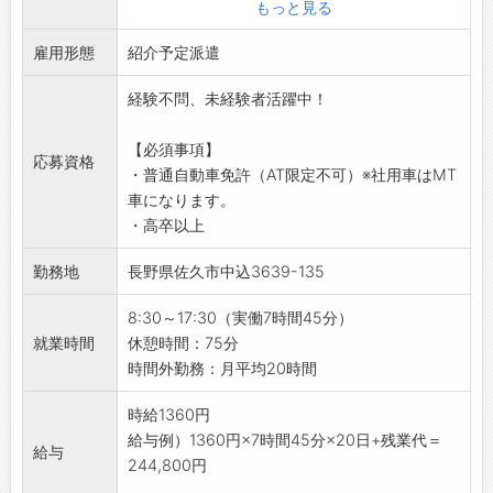
【具体的な業務内容】
もっと見る
【やりがい】
・初めは倉庫で商品の入出庫、在庫管理、配送
開発アプリケーションも様々な種類を取り扱っ
雇用形態
などを行い、商品を覚えていただきます。
紹介予定派遣
ており、開発工程に関しても上流から下流まで
・ルート営業は、決められたお客様の事業所や
経験が積むことができるので仕事を通じて成長
経験不問、未経験者活躍中！
工事現場などへの定期的な訪問になります。
したい方におすすめです。
▼取扱商品（水回り）
【研修制度】
【必須事項】
・管工機材（パイプ・継手類）
応募資格
最初の1週間は新入社員研修を実施し、その後配
・普通自動車免許（AT限定不可）※社用車はMT
・住宅設備機器（キッチン・ユニットバス・ト
属部署でOJT研修を実施します。
車になります。
イレ・ボイラー）など
これまでのご経験や使用言語に応じて業務を割
・高卒以上
【未経験OK！】
り振ります。（開発経験の浅い方の場合は、外
・はじめはみんな未経験なので心配無用です◎
勤務地
長野県佐久市中込3639-135
注先とのやりとりや開発テストからお任せする
・少しずつ慣れていってください♪
ことを想定しています）
【おすすめポイント】
8:30～17:30（実働7時間45分）
【職場の雰囲気】
・ノルマ、新規開拓、飛び込み営業は、一切あ
就業時間
休憩時間：75分
落ち着いた雰囲気の中自分のペースでお仕事い
りません◎
時間外勤務：月平均20時間
ただけます。
・支店や営業所のチームワークで、売上目標に
【働き方に関して】
向かって活動します！
時給1360円
・日勤帯、土日休みでプライベートも充実！！
【紹介予定派遣♪】
給与例）1360円×7時間45分×20日+残業代＝
・有給休暇取得率：86％（2024年度全社員実
給与
・半年後には雇用切替◎
244,800円
績）
・スキルを磨いて、自分磨きができます！
...