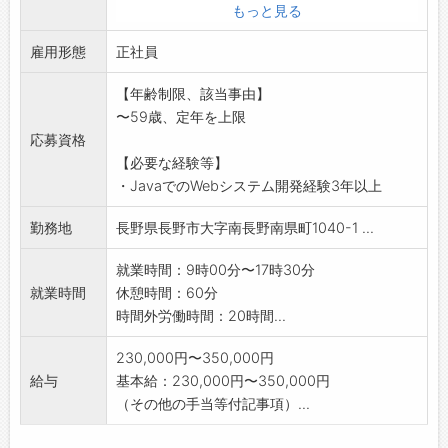
社サービスの移行、開発、運用、保守
もっと見る
*既存システムの再構築および新規サービスの開
雇用形態
発にあたり、内製
正社員
化を進めています。サービスの企画・設計・構
【年齢制限、該当事由】
築までプロダクト全
〜59歳、定年を上限
体に関わって頂きます。
応募資格
・クラウドマネージドサービスを使用した設
【必要な経験等】
計・開発、運用
・JavaでのWebシステム開発経験3年以上
・アジャイル形式での開発ファンクションのリ
ード
勤務地
長野県長野市大字南長野南県町1040-1 ...
・ベンダー管理(業務委託、パートナー)
・関係者との折衝を含むプロジェクト管理全般
就業時間：9時00分〜17時30分
(変更の範囲)変更なし
就業時間
休憩時間：60分
時間外労働時間：20時間...
230,000円〜350,000円
給与
基本給：230,000円〜350,000円
（その他の手当等付記事項）...