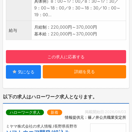
具体例）8：00～17：00／8：30～17：30／
性が変わったりと柔軟な対応が求められます。
9：00～18：00／9：30～18：30／10：00～
【業務について】
19：00...
・要件定義・仕様設計
・サービス開発・運用業務
月給制：220,000円～370,000円
給与
・開発ディレクション業務（社内・他社含む）
基本給：220,000円～370,000円
・プロトタイプ作成（技術選定・実装）
・企画を実現するにあたっての技術課題の解決
方法立案・検証
この求人に応募する
・外部サービス導入に向けた調査・交渉・契約
・関連部門と協力した企画の立案・検証
詳細を見る
気になる
※業務はご本人の希望やスキル、社内ニーズに
よって担当業務を割り振ります。
※これらの業務内容をすべて経験している必要
はなく、未経験でもチャレンジしたい方を歓迎
以下の求人はハローワーク求人となります。
します。
【製品】
掲載開始日:2026/08/03
ハローワーク求人
新着
・医療機関で待合室などのディスプレイ「メデ
情報提供元：篠ノ井公共職業安定所
ィネットシステム」
・歯科医院での専門番組「e-haTV」
ミヤマ株式会社の求人情報 /長野県長野市