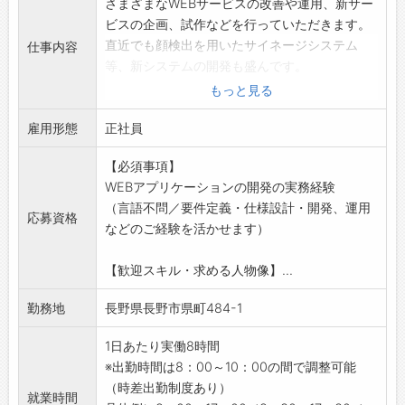
さまざまなWEBサービスの改善や運用、新サー
ビスの企画、試作などを行っていただきます。
直近でも顔検出を用いたサイネージシステム
仕事内容
等、新システムの開発も盛んです。
1.自社サービスの改善・運用
もっと見る
関連部門とコミュニケーションを取りながら、
雇用形態
新機能追加や、パフォーマンス向上、技術的改
正社員
善を担います。
【必須事項】
ユーザーの利便性向上や、社内の業務効率化に
WEBアプリケーションの開発の実務経験
積極的に取り組む姿勢が求められます。
（言語不問／要件定義・仕様設計・開発、運用
2.新サービス開発
応募資格
などのご経験を活かせます）
関連部門と一緒に企画段階から参加し、技術観
点からの意見出し・アドバイスを行いながら企
【歓迎スキル・求める人物像】...
画立案や、検証フェーズにおけるプロトタイプ
開発を行います。
勤務地
長野県長野市県町484-1
企画が通って開発フェーズに入った場合でも、
引き続き開発を担当していただく場合もありま
1日あたり実働8時間
す。
※出勤時間は8：00～10：00の間で調整可能
プロトタイプ開発については、企画の進捗・検
（時差出勤制度あり）
就業時間
証結果によっては作ったものを壊したり、方向