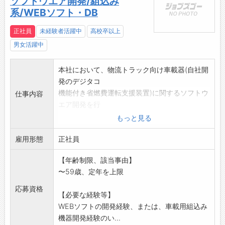
ソフトウエア開発/組込み
・調剤薬局で患者さん向けの薬や疾患情報番組
系/WEBソフト・DB
の発信システム「デジタルサイネージ for
pharmacy」
正社員
未経験者活躍中
高校卒以上
・地域医療連携システム「メディマップ」
男女活躍中
・病院アンケートサービス
【おすすめポイント】
本社において、物流トラック向け車載器(自社開
残業がほとんどなくワークライフバランスをし
発のデジタコ
っかりととることができます。
機能付き省燃費運転支援装置)に関するソフトウ
仕事内容
自社開発がメインなので納期等も比較的融通が
エア開発を行
ききます。
っていただきます。下記のいずれかに従事。
【やりがい】
もっと見る
◆1車載機のソフト開発・・組み込み系ソフトウ
開発アプリケーションも様々な種類を取り扱っ
雇用形態
エアの設計、
正社員
ており、開発工程に関しても上流から下流まで
開発、テスト、運用保守
経験が積むことができるので仕事を通じて成長
【年齢制限、該当事由】
◆2運行管理サービスのソフト開発・・WEBソ
したい方におすすめです。
〜59歳、定年を上限
フト及びデータ
【研修制度】
ベースの設計、開発、テスト、運用保守
最初の1週間は新入社員研修を実施し、その後配
応募資格
【必要な経験等】
プラットフォーム:◆1 WINDOWS◆2
属部署でOJT研修を実施します。
WEBソフトの開発経験、または、車載用組込み
LINUX
これまでのご経験や使用言語に応じて業務を割
機器開発経験のい...
データベース:◆2 ORACLEまたは
り振ります。（開発経験の浅い方の場合は、外