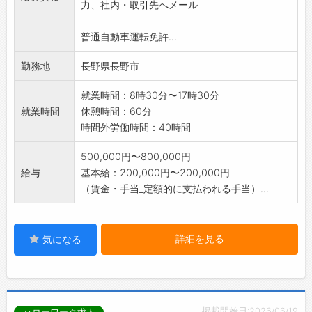
力、社内・取引先へメール
*PCを使ったデータ入力業務有。
*営業時は社用車(普通車AT)を使用します。
普通自動車運転免許...
【変更範囲:変更なし】
勤務地
長野県長野市
就業時間：8時30分〜17時30分
就業時間
休憩時間：60分
時間外労働時間：40時間
500,000円〜800,000円
給与
基本給：200,000円〜200,000円
（賃金・手当_定額的に支払われる手当）...
詳細を見る
気になる
掲載開始日:2026/06/19