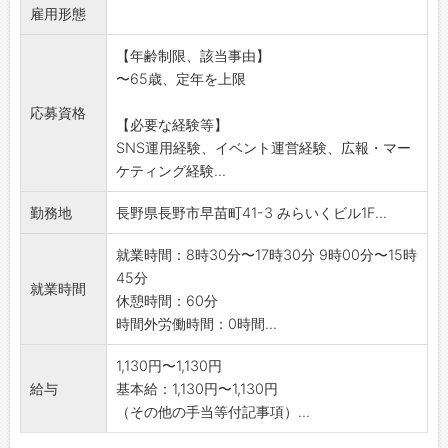
雇用形態
この役割は、保育の未来を創る大型プロジェク
トの運営、各園・
【年齢制限、該当事由】
本部・外部をつなぐハブ役、そして学生の成長
〜65歳、定年を上限
を支えるコミュニ
ティサポートまで、幅広く活躍いただくポジシ
応募資格
【必要な経験等】
ョンです。
SNS運用経験、イベント運営経験、広報・マー
◇「保育士の甲子園」を目指すイベント事務局
ケティング経験...
の立ち上げ・運営
◇本部と各園、外部をつなぐ「ハブ」としての
勤務地
長野県長野市早苗町41-3 みらいくビル1F...
コーディネート業務
◇学生コミュニティ(ボランティア・インター
就業時間：8時30分〜17時30分 9時00分〜15時
ン・奨学金生)の
45分
就業時間
サポート
休憩時間：60分
◇総務グループ(経理・労務・広報・研修)のプ
時間外労働時間：0時間...
ロジェクトサポー
ト など 【変更範囲:会社
1,130円〜1,130円
の定める業務】
給与
基本給：1,130円〜1,130円
（その他の手当等付記事項）...