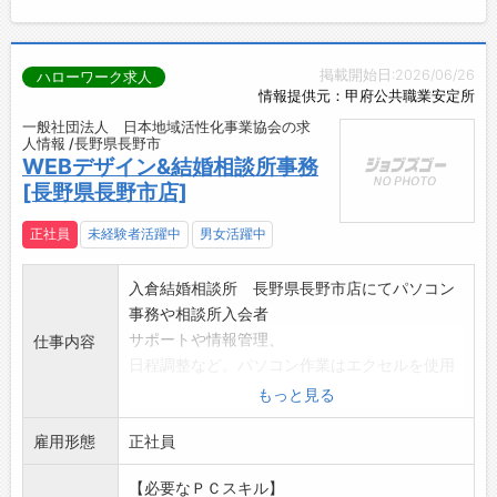
掲載開始日:2026/06/26
ハローワーク求人
情報提供元：甲府公共職業安定所
一般社団法人 日本地域活性化事業協会の求
人情報 /長野県長野市
WEBデザイン&結婚相談所事務
[長野県長野市店]
正社員
未経験者活躍中
男女活躍中
入倉結婚相談所 長野県長野市店にてパソコン
事務や相談所入会者
サポートや情報管理、
仕事内容
日程調整など。パソコン作業はエクセルを使用
したことがあれば
もっと見る
大丈夫です。
雇用形態
給与及び賞与については、年功序列ではありま
正社員
せんので
【必要なＰＣスキル】
頑張れば頑張った分の評価は個々で対応してい