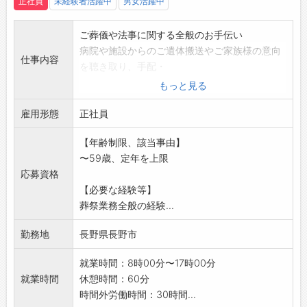
正社員
未経験者活躍中
男女活躍中
ご葬儀や法事に関する全般のお手伝い
病院や施設からのご遺体搬送やご家族様の意向
仕事内容
を聴き取り、手配・
儀式のディレクション・運営などの全般をお手
もっと見る
伝いいただきます。
雇用形態
コロナ禍を経て、葬儀のあり方やお客様のご意
正社員
向も多様化しており
【年齢制限、該当事由】
、先ずは傾聴することを大事にしたお仕事で
〜59歳、定年を上限
す。
応募資格
24時間を基本とした業態ですが、プランナー/
【必要な経験等】
ディレクターの負
葬祭業務全般の経験...
担軽減を目的として、夜間業務や電話対応は外
部委託しております
勤務地
長野県長野市
ので安心して働ける職場です。
*業務上社用車の運転があります。
就業時間：8時00分〜17時00分
【仕事の変更範囲:変更なし】
就業時間
休憩時間：60分
時間外労働時間：30時間...