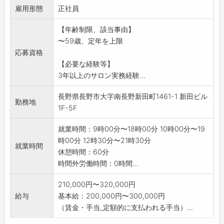
雇用形態
・その他、サロン運営に付随する業務
正社員
【変更範囲:変更なし】
【年齢制限、該当事由】
〜59歳、定年を上限
応募資格
【必要な経験等】
3年以上のサロン実務経験...
長野県長野市大字南長野新田町1461-1 新田ビル
勤務地
1F-5F
就業時間：9時00分〜18時00分 10時00分〜19
時00分 12時30分〜21時30分
就業時間
休憩時間：60分
時間外労働時間：0時間...
210,000円〜320,000円
給与
基本給：200,000円〜300,000円
（賃金・手当_定額的に支払われる手当）...