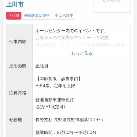
上田市
正社員
未経験者活躍中
男女活躍中
ホームセンター内でのイベントです。
お客様へのご案内やアンケートの実施、
仕事内容
景品のお渡しなど、イベント運営全般をお任せ
します。
もっと見る
未経験の方でも安心してスタートできるお仕事
雇用形態
です。
正社員
【具体的な業務内容】
【年齢制限、該当事由】
■イベント会場となるホームセンター店舗との
〜64歳、定年を上限
打合せ
応募資格
■アルバイトスタッフのシフト管理
普通自動車運転免許
■イベント会場の設営
必須(AT限定可)
■お買い物をされたお客様への抽選会場のご案
内
勤務地
長野支社 長野県長野市稲葉2019-5...
■抽選で当たった景品のお渡し
■アンケート回答の促進、案内
就業時間：9時00分〜18時00分
■後片付け など