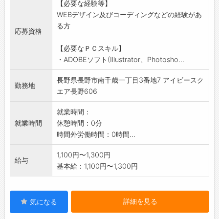
【必要な経験等】
社の定める業務)
WEBデザイン及びコーディングなどの経験があ
る方
応募資格
【必要なＰＣスキル】
・ADOBEソフト(Illustrator、Photosho...
長野県長野市南千歳一丁目3番地7 アイビースク
勤務地
エア長野606
就業時間：
就業時間
休憩時間：0分
時間外労働時間：0時間...
1,100円〜1,300円
給与
基本給：1,100円〜1,300円
詳細を見る
気になる