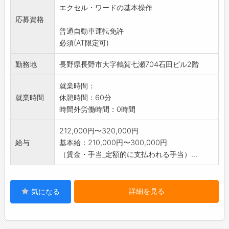
エクセル・ワードの基本操作
ます。
応募資格
昇給はその都度(会社への貢献度や売上、利益な
普通自動車運転免許
ど)
必須(AT限定可)
評価をしています。
年間で月3000円～15000円の昇給例あり。
勤務地
長野県長野市大字鶴賀七瀬704石田ビル2階
【変更範囲:変更なし】
就業時間：
就業時間
休憩時間：60分
時間外労働時間：0時間
212,000円〜320,000円
給与
基本給：210,000円〜300,000円
（賃金・手当_定額的に支払われる手当）...
詳細を見る
気になる