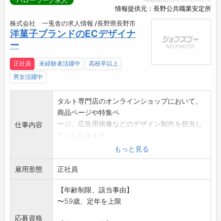
ハローワーク求人
情報提供元：長野公共職業安定所
株式会社 一兎舎の求人情報 /長野県長野市
洋菓子ブランドのECデザイナ
ー
正社員
未経験者活躍中
高校卒以上
男女活躍中
タルト専門店のオンラインショップにおいて、
商品ページや特集ペ
ージ、広告用画像などのデザイン制作を担当し
仕事内容
ていただきます。
タルトやスイーツの魅力を伝える画像やバナー
もっと見る
制作、商品詳細ペー
雇用形態
ジやランディングページのデザイン・改善を行
正社員
います。市場動向や
【年齢制限、該当事由】
販売状況を踏まえながら、売上向上につながる
〜59歳、定年を上限
企画やデザイン提案
にも携わっていただきます。
応募資格