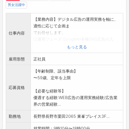
男女活躍中
【業務内容】デジタル広告の運用実務を軸に、
適性に応じて企画ま
でお任せします。
仕事内容
◎運用フェーズ:Googleや各種SNS広告の入
稿、運用、
もっと見る
数値管理、レポート作成、既存顧客への実績
雇用形態
報告を行います。
正社員
◎企画フェーズ:運用知見を活かし、ターゲット
【年齢制限、該当事由】
選定や媒体選定、
〜59歳、定年を上限
制作チームへの指示、顧客の課題解決に向け
た戦略立案・プレゼ
応募資格
【必要な経験等】
ンを担当。WEB広告以外にTVCMやイベント
優遇する経験:WEB広告の運用実務経験/広告業
も手掛けます。
界の営業経験...
【魅力】
単なる数値管理に留まらず、大手クライアント
勤務地
長野県長野市栗田2065 東峯プレイス3F...
のプロモーションを
ゼロから作り上げる経験が積める市場価値の高
就業時間：9時10分〜18時00分