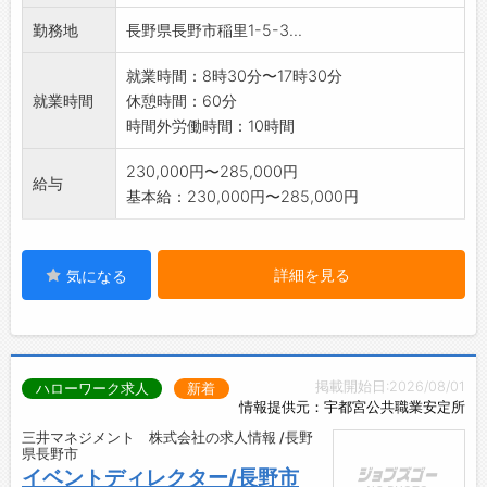
POSTGRESQL
注先とのやりとりや開発テストからお任せする
勤務地
長野県長野市稲里1-5-3...
開発言語:◆1 C++◆2 JAVAまたはPHP
ことを想定しています）
【変更範囲:会社が定める業務】
【職場の雰囲気】
就業時間：8時30分〜17時30分
落ち着いた雰囲気の中自分のペースでお仕事い
就業時間
休憩時間：60分
ただけます。
時間外労働時間：10時間
【働き方に関して】
・日勤帯、土日休みでプライベートも充実！！
230,000円〜285,000円
給与
・有給休暇取得率：86％（2024年度全社員実
基本給：230,000円〜285,000円
績）
・産休取得率100％：女性100％・男性75％
（直近5年）
詳細を見る
気になる
【社内設備】
・冷蔵庫
・ウォーターサーバー
・社内配置薬
掲載開始日:2026/08/01
ハローワーク求人
新着
情報提供元：宇都宮公共職業安定所
三井マネジメント 株式会社の求人情報 /長野
県長野市
イベントディレクター/長野市