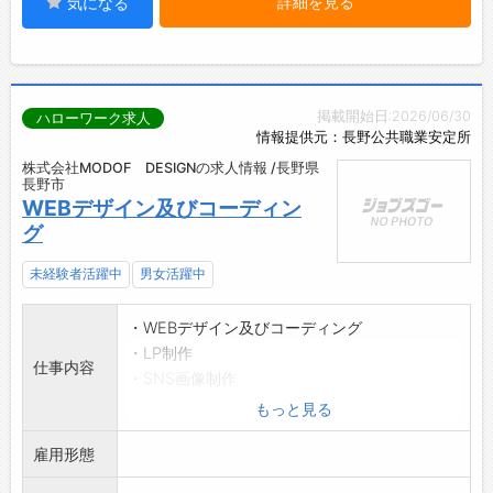
詳細を見る
気になる
掲載開始日:2026/06/30
ハローワーク求人
情報提供元：長野公共職業安定所
株式会社MODOF DESIGNの求人情報 /長野県
長野市
WEBデザイン及びコーディン
グ
未経験者活躍中
男女活躍中
・WEBデザイン及びコーディング
・LP制作
仕事内容
・SNS画像制作
※2026年8月から本社事務所移転のため、人員
もっと見る
募集いたします
雇用形態
。
(仕事の変更範囲:会