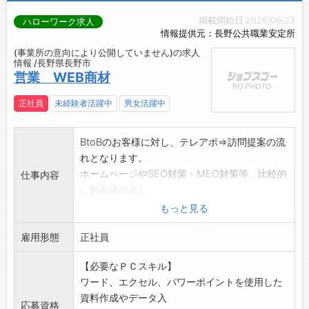
掲載開始日:2026/06/23
ハローワーク求人
情報提供元：長野公共職業安定所
(事業所の意向により公開していません)の求人
情報 /長野県長野市
営業 WEB商材
正社員
未経験者活躍中
男女活躍中
BtoBのお客様に対し、テレアポ⇒訪問提案の流
れとなります。
ホームページやSEO対策・MEO対策等、比較的
仕事内容
に難易度の易し
い商材から実践的に行っていきます。
もっと見る
助成金を活用することもあり、お客様が興味を
雇用形態
示す仕組みを作るこ
正社員
とが可能です。
【必要なＰＣスキル】
一から研修を行いますので、安心してスタート
ワード、エクセル、パワーポイントを使用した
が出来ます。
資料作成やデータ入
女性スタッフが活躍中です!
応募資格