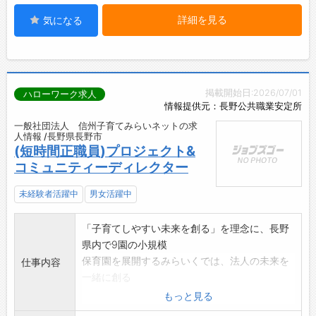
詳細を見る
気になる
掲載開始日:2026/07/01
ハローワーク求人
情報提供元：長野公共職業安定所
一般社団法人 信州子育てみらいネットの求
人情報 /長野県長野市
(短時間正職員)プロジェクト&
コミュニティーディレクター
未経験者活躍中
男女活躍中
「子育てしやすい未来を創る」を理念に、長野
県内で9園の小規模
保育園を展開するみらいくでは、法人の未来を
仕事内容
一緒に創る
【プロジェクト&コミュニティーディレクタ
もっと見る
ー】を募集します!