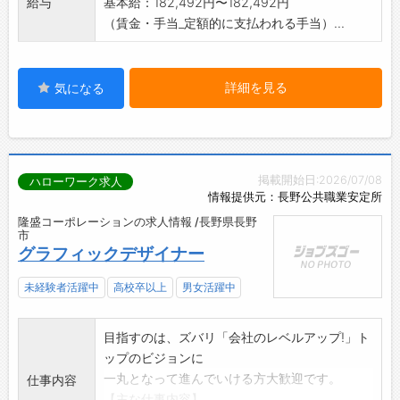
給与
基本給：182,492円〜182,492円
（賃金・手当_定額的に支払われる手当）...
詳細を見る
気になる
掲載開始日:2026/07/08
ハローワーク求人
情報提供元：長野公共職業安定所
隆盛コーポレーションの求人情報 /長野県長野
市
グラフィックデザイナー
未経験者活躍中
高校卒以上
男女活躍中
目指すのは、ズバリ「会社のレベルアップ!」ト
ップのビジョンに
一丸となって進んでいける方大歓迎です。
仕事内容
【主な仕事内容】