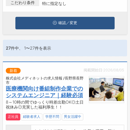
長野市でクリエイティブ(WEB関連)の求人・転職情報を探してい
こだわり条件
特に指定なし
る方は、ぜひ興味のある職種に応募してみてくださいね。
ジョブズゴーについて
確認／変更
会社概要
お問い合わせ
よくあるご質問
27件
中、 1〜27件を表示
掲載開始日:2026/08/05
新着
株式会社メディネットの求人情報 /長野県長野
市
医療機関向け番組制作企業での
システムエンジニア｜経験必須
8～10時の間でゆっくり時差出勤OK◎土日
祝休み◎充実した福利厚生！！
正社員
経験者求人
学歴不問
男女活躍中