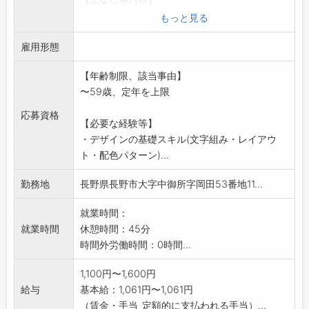
美容関係DM・POP・カード・ポスター、名刺
もっと見る
などのデザイン制
雇用形態
作、入稿等をお任せします。
☆OSはWindowsを使用
【年齢制限、該当事由】
☆クリエイティブな経験を活かして長野で活躍
〜59歳、定年を上限
できます!
☆美容やファッションが大好きでトレンドを取
応募資格
【必要な経験等】
り入れるのが得意な
・デザインの基礎スキル(文字組み・レイアウ
方
ト・配色パターン)...
【変更範囲:会
社の定める業務】
勤務地
長野県長野市大字中御所字岡田53番地11...
就業時間：
就業時間
休憩時間：45分
時間外労働時間：0時間...
1,100円〜1,600円
給与
基本給：1,061円〜1,061円
（賃金・手当_定額的に支払われる手当）...