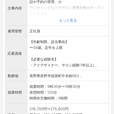
話や予約の管理、カ
ウンセリングなどのサロン業務全般を行ってい
仕事内容
ただきます
*美容師免許を活かせます!
もっと見る
*腰痛や手荒れで美容師をあきらめてしまった方
雇用形態
*美容師のお仕事から少し離れてブランクのある
正社員
方
【年齢制限、該当事由】
*研修制度が充実しているので、自信を持って施
〜59歳、定年を上限
術ができるように
応募資格
なります
【必要な経験等】
*お客様の目元を美しく仕上げ、喜んでいただけ
・アイデザイナー、サロン経験(1年以上)...
ることがやりがい
であり、キレイになりたいという方の気持ちを
勤務地
長野県長野市稲里町中氷鉋962...
お手伝いできる素敵
なお仕事です
就業時間：9時30分〜19時30分
【変更範囲:変更なし】
就業時間
休憩時間：120分
時間外労働時間：5時間
216,700円〜275,800円