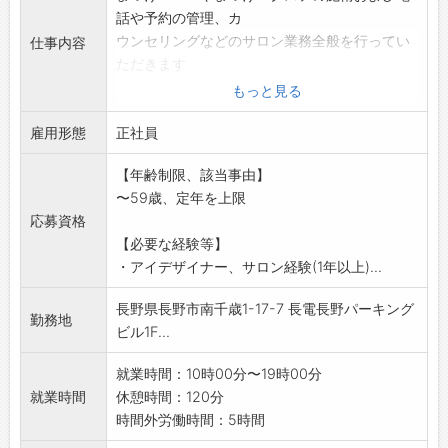
話や予約の管理、カ
ウンセリングなどのサロン業務全般を行ってい
仕事内容
ただきます
*美容師免許を活かせます!
もっと見る
*腰痛や手荒れで美容師をあきらめてしまった方
雇用形態
*美容師のお仕事から少し離れてブランクのある
正社員
方
【年齢制限、該当事由】
*研修制度が充実しているので、自信を持って施
〜59歳、定年を上限
術ができるように
応募資格
なります
【必要な経験等】
*お客様の目元を美しく仕上げ、喜んでいただけ
・アイデザイナー、サロン経験(1年以上)...
ることがやりがい
であり、キレイになりたいという方の気持ちを
長野県長野市南千歳1-17-7 長電長野パーキング
お手伝いできる素敵
勤務地
ビル1F...
なお仕事です
【変更範囲:変更なし】
就業時間：10時00分〜19時00分
就業時間
休憩時間：120分
時間外労働時間：5時間