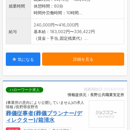
いポジションです。
就業時間
休憩時間：60分
【仕事の
時間外労働時間：10時間...
変更範囲:なし】
240,000円〜416,000円
給与
基本給：183,002円〜336,422円
（賃金・手当_固定残業代）...
詳細を見る
気になる
掲載開始日:2026/07/09
ハローワーク求人
情報提供元：長野公共職業安定所
(事業所の意向により公開していません)の求人
情報 /長野県長野市
葬儀従事者(葬儀プランナー/デ
ィレクター)/箱清水