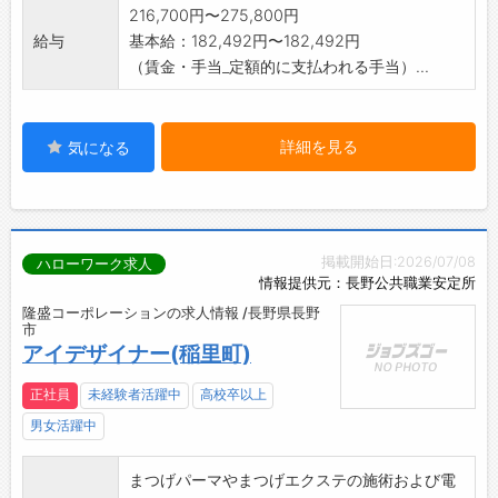
216,700円〜275,800円
給与
基本給：182,492円〜182,492円
（賃金・手当_定額的に支払われる手当）...
詳細を見る
気になる
掲載開始日:2026/07/08
ハローワーク求人
情報提供元：長野公共職業安定所
隆盛コーポレーションの求人情報 /長野県長野
市
アイデザイナー(稲里町)
正社員
未経験者活躍中
高校卒以上
男女活躍中
まつげパーマやまつげエクステの施術および電