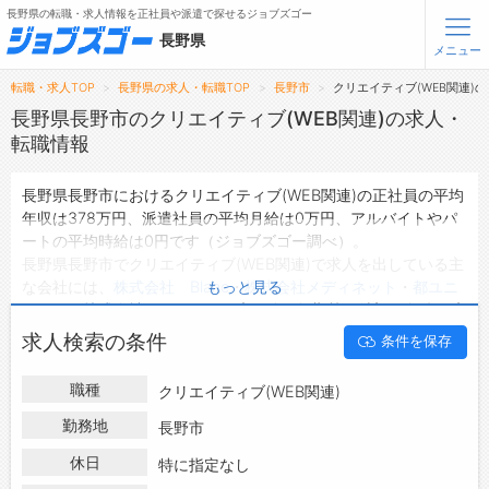
長野県の転職・求人情報を正社員や派遣で探せるジョブズゴー
長野県
メニュー
転職・求人TOP
長野県の求人・転職TOP
長野市
クリエイティブ(WEB関連)
無料会員登録
ログイン
長野県長野市のクリエイティブ(WEB関連)の求人・
転職情報
メニュー
長野県長野市におけるクリエイティブ(WEB関連)の正社員の平均
年収は378万円、派遣社員の平均月給は0万円、アルバイトやパ
トップ
ートの平均時給は0円です（ジョブズゴー調べ）。
詳細情報で求人を探す
長野県長野市でクリエイティブ(WEB関連)で求人を出している主
タップで簡単に求人を探す
な会社には、
株式会社 Blanc
・
株式会社メディネット
・
都ユニ
もっと見る
リース 株式会社
などがあり、未経験や短期等ご希望の条件で絞
【初めての方へ】
長野県の求人検索で選ばれる理由
り込みができます。
求人検索の条件
条件を保存
長野県長野市の地域密着型の求人サイトであるジョブズゴーでは
長野県長野市の求人情報を14件取り扱っており、そのうち
正社員
転職支援サービスについて
職種
クリエイティブ(WEB関連)
の求人
は13件、
派遣社員の求人
は0件、
アルバイト・パートの求
人
は0件です。
勤務地
長野市
転職支援サービス
ハローワークにはない求人も多数扱っており、転職だけでなく、
転職ノウハウ(応募書類の書き方・面接対策など)
休日
特に指定なし
第二新卒から50代・60代以上の方の再就職も可能です。 長野県
転職・採用コラム