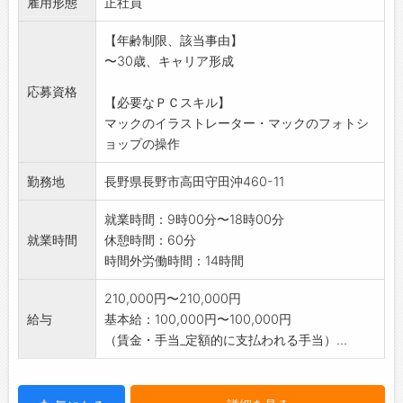
雇用形態
*この業務は10人体制でやっています
正社員
*Uターン就職希望者歓迎!!
【年齢制限、該当事由】
【業務内容変更:なし】
〜30歳、キャリア形成
応募資格
【必要なＰＣスキル】
マックのイラストレーター・マックのフォトシ
ョップの操作
勤務地
長野県長野市高田守田沖460-11
就業時間：9時00分〜18時00分
就業時間
休憩時間：60分
時間外労働時間：14時間
210,000円〜210,000円
給与
基本給：100,000円〜100,000円
（賃金・手当_定額的に支払われる手当）...