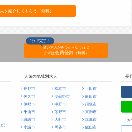
人を紹介してもらう（無料）
1分で完了！
良い求人がみつからなければ
会員登録
まずは
（無料）
人気の地域別求人
長
長野市
松本市
上田市
佐久市
安曇野市
飯田市
伊那市
中野市
須坂市
千曲市
茅野市
東御市
諏訪市
大町市
塩尻市
お
ど)
小諸市
岡谷市
飯山市