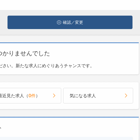
確認／変更
つかりませんでした
ださい。新たな求人にめぐりあうチャンスです。
最近見た求人（
0件
）
気になる求人
ト