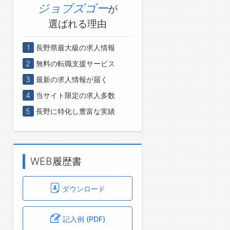
ジョブズゴー
が
選ばれる理由
1
長野県最大級の求人情報
2
無料の転職支援サービス
3
最新の求人情報が届く
4
当サイト限定の求人多数
5
長野に特化し豊富な実績
WEB履歴書
ダウンロード
記入例 (PDF)