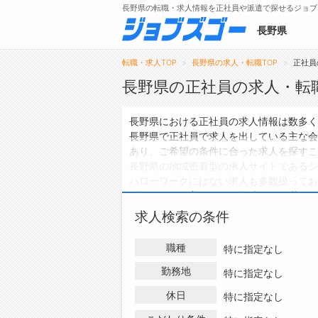
長野県の転職・求人情報を正社員や派遣で探せるジョブ
長野県
転職・求人TOP
長野県の求人・転職TOP
正社員
長野県の正社員の求人・転
メニュー
長野県における正社員の求人情報は数多く
長野県で正社員で求人を出している主な会
トップ
あり、ご希望の条件に合った求人を探すこ
長野県の地域密着型の求人サイトであるジ
詳細情報で求人を探す
ハローワークにはない求人も多数扱ってお
タップで簡単に求人を探す
を探している方は、ぜひ興味のある職種に
【初めての方へ】
求人検索の条件
長野県の求人検索で選ばれる理由
職種
特に指定なし
勤務地
特に指定なし
休日
特に指定なし