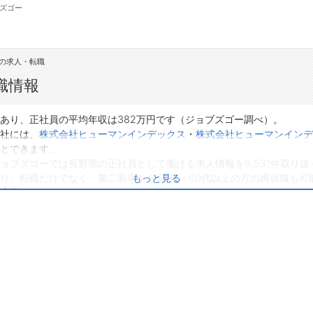
ズゴー
の求人・転職
無料会員
職情報
転職支援サービスについて
ジ
あり、正社員の平均年収は382万円です（ジョブズゴー調べ）。
社には、
株式会社ヒューマンインデックス
・
株式会社ヒューマンインデ
転職支援サービス
会
とできます。
ョブズゴーでは長野県の正社員として働ける求人情報を9,531件取り扱
転職ノウハウ(応募書類の書き方・面接対策な
お
り、転職だけでなく、第二新卒から50代・60代以上の方の再就職も可
もっと見る
ど)
よ
応募してみてくださいね。
転職・採用コラム