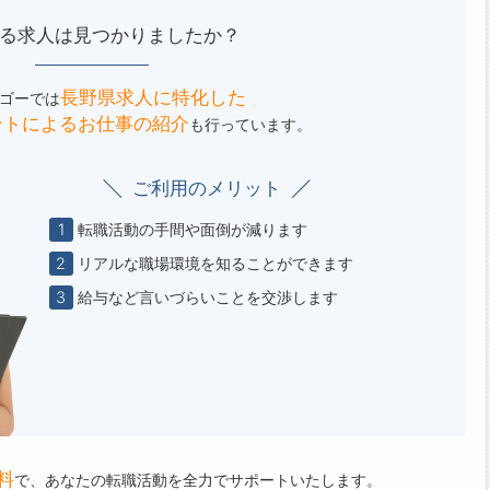
る求人は見つかりましたか？
長野県求人に特化した
ゴーでは
ントによる
お仕事の紹介
も行っています。
ご利用のメリット
1
転職活動の手間や面倒が減ります
2
リアルな職場環境を知ることができます
3
給与など言いづらいことを交渉します
料
で、
あなたの転職活動を全力でサポートいたします。