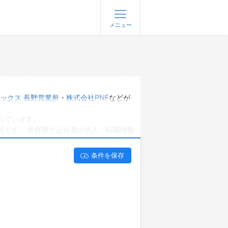
メニュー
登録
ログイン
ョブズゴーについて
ックス 長野営業所
・
株式会社PNF
などが
社概要
っています。
問い合わせ
能です。 長野県で正社員の求人・転職情報
くあるご質問
条件を保存