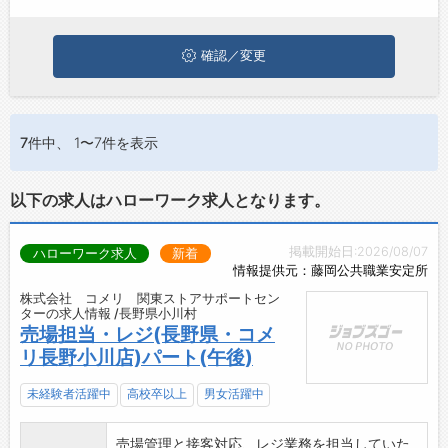
ジョブズゴーについて
確認／変更
会社概要
お問い合わせ
7件
中、 1〜7件を表示
よくあるご質問
以下の求人はハローワーク求人となります。
掲載開始日:2026/08/07
ハローワーク求人
新着
情報提供元：藤岡公共職業安定所
株式会社 コメリ 関東ストアサポートセン
ターの求人情報 /長野県小川村
売場担当・レジ(長野県・コメ
リ長野小川店)パート(午後)
未経験者活躍中
高校卒以上
男女活躍中
売場管理と接客対応、レジ業務を担当していた