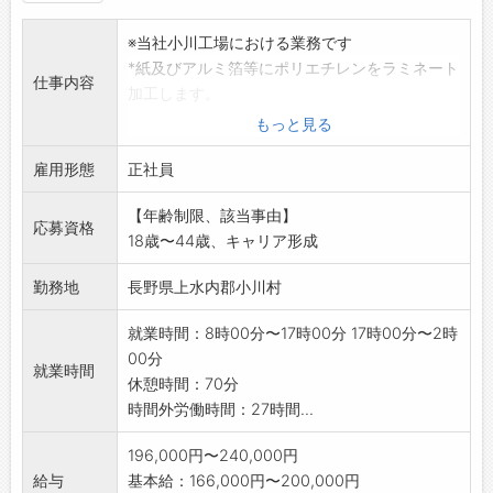
※当社小川工場における業務です
*紙及びアルミ箔等にポリエチレンをラミネート
仕事内容
加工します。
*加工した紙に印刷していきます。
もっと見る
「変更範囲:会社の定める業務」
雇用形態
・コンピューターを使った機械作業がありま
正社員
す。
【年齢制限、該当事由】
・構内でのフォークリフトの運転があります。
応募資格
18歳〜44歳、キャリア形成
(フォークリフト運転技能講習修了者の場合)
・夜勤があります。
勤務地
長野県上水内郡小川村
※応募の際はハローワークから紹介状の交付を
受けてください
就業時間：8時00分〜17時00分 17時00分〜2時
00分
就業時間
休憩時間：70分
時間外労働時間：27時間...
196,000円〜240,000円
給与
基本給：166,000円〜200,000円