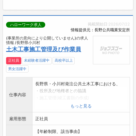
掲載開始日:2026/07/22
ハローワーク求人
情報提供元：長野公共職業安定所
(事業所の意向により公開していません)の求人
情報 /長野県小川村
土木工事施工管理及び作業員
正社員
未経験者活躍中
高校卒以上
男女活躍中
長野県・小川村発注公共土木工事における、
・役所及び地権者との協議
仕事内容
・施工管理(竣工書類の作成)
・現場での作業(道路、河川、山等)
もっと見る
*現場は主に小川村、ほか長野市です。
雇用形態
【変更範囲:変更なし】
正社員
【年齢制限、該当事由】