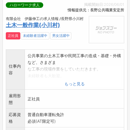
掲載開始日:2026/06/01
ハローワーク求人
情報提供元：長野公共職業安定所
有限会社 伊藤伸工の求人情報 /長野県小川村
土木一般作業(小川村)
正社員
未経験者活躍中
男女活躍中
公共事業の土木工事や民間工事の造成・基礎・外構
など、さまざま
仕事内
な工事の現場作業をしていただきます。
容
未経験者も大歓迎。
【変更範囲:変更なし】
もっと見る
この求人は増員です。
雇用形
正社員
態
応募資
普通自動車運転免許
格
必須(AT限定可)