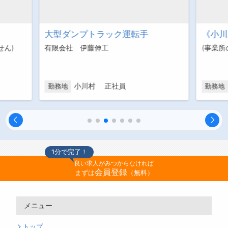
員
大型ダンプトラック運転手
《小川
せん)
有限会社 伊藤伸工
(事業
小川村 正社員
勤務地
勤務地
1分で完了！
良い求人がみつからなければ
会員登録
まずは
（無料）
メニュー
トップ