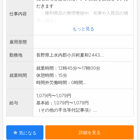
だきます
・陳列商品の整理整頓や、在庫や入荷品の補
仕事内容
充・品出し
・欠品商品や広告商品の発注数登録、入荷後
もっと見る
の検収・陳列
雇用形態
・新商品や季節に応じた商品への陳列変更
・お客様からの商品問合せへの応対
勤務地
長野県上水内郡小川村夏和2443...
・レジでの会計業務 その他に清掃もお願い
することがあります
就業時間：12時45分〜17時00分
★先輩スタッフが一から丁寧にお教えしますの
就業時間
休憩時間：15分
で、初めての方でも
時間外労働時間：0時間...
ご安心ください ※レジの操作方法は、動画
を使って説明します
1,079円〜1,079円
★扶養の範囲内でのご就業が可能です
給与
基本給：1,079円〜1,079円
★勤務曜日や時間帯により、時給の加算があり
（その他の手当等付記事項）...
ます(賃金欄参照)
★他の職種・時間帯・出勤曜日の求人はお気軽
に問合せください
詳細を見る
気になる
【変更範囲:変更なし】