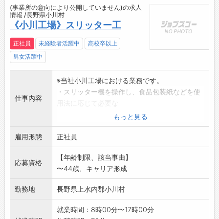
(事業所の意向により公開していません)の求人
情報 /長野県小川村
《小川工場》スリッター工
正社員
未経験者活躍中
高校卒以上
男女活躍中
※当社小川工場における業務です。
・スリッター機を操作し、食品包装紙などを使
仕事内容
用法に応じて必要な
幅に切断して、ロール状に巻き取っていく作
もっと見る
業です。
雇用形態
「変更範囲:会社の定める業務」
正社員
・おもに立ち仕事になります。
【年齢制限、該当事由】
※応募の際はハローワークから紹介状の交付を
応募資格
〜44歳、キャリア形成
受けてください
勤務地
長野県上水内郡小川村
就業時間：8時00分〜17時00分