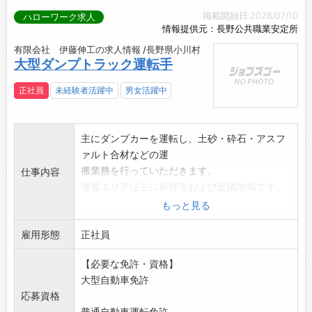
掲載開始日:2026/07/10
ハローワーク求人
情報提供元：長野公共職業安定所
有限会社 伊藤伸工の求人情報 /長野県小川村
大型ダンプトラック運転手
正社員
未経験者活躍中
男女活躍中
主にダンプカーを運転し、土砂・砕石・アスフ
ァルト合材などの運
搬業務を行っていただきます。
仕事内容
運搬エリアは主に長野市および近隣地域です。
現場と処分場・資材
もっと見る
置場間の運搬が中心となります。
雇用形態
車両の日常点検・洗車・簡単なメンテナンス作
正社員
業も行っていただき
【必要な免許・資格】
ます。経験者は優遇いたします。
大型自動車免許
【変更範囲:変更なし】
応募資格
この求人は増員です。
普通自動車運転免許