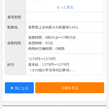
充・品出し
・欠品商品や広告商品の発注数登録、入荷後
もっと見る
の検収・陳列
雇用形態
・新商品や季節に応じた商品への陳列変更
・お客様からの商品問合せへの応対
勤務地
長野県上水内郡小川村夏和2443...
・レジでの会計業務 その他に清掃もお願い
することがあります
就業時間：8時45分〜17時15分
★先輩スタッフが一から丁寧にお教えしますの
就業時間
休憩時間：90分
で、初めての方でも
時間外労働時間：0時間
ご安心ください ※レジの操作方法は、動画
を使って説明します
1,079円〜1,079円
★勤務曜日や時間帯により、時給の加算があり
給与
基本給：1,079円〜1,079円
ます(賃金欄参照)
（その他の手当等付記事項）...
★他の職種・時間帯・出勤曜日の求人はお気軽
に問合せください
★★店長代行者については「特記事項」を参照
詳細を見る
気になる
して下さい。
【変更範囲:変更なし】