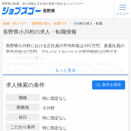
長野県の転職・求人情報を正社員や派遣で探せるジョブズゴー
長野県
メニュー
転職・求人TOP
長野県の求人・転職TOP
小川村の求人・転職
無料会員登録
ログイン
長野県小川村の求人・転職情報
長野県小川村における正社員の平均年収は385万円、派遣社員の
メニュー
平均月給は0万円、アルバイトやパートの平均時給は0円です
（ジョブズゴー調べ）。
トップ
長野県小川村で求人を出している主な会社には、
株式会社コメ
詳細情報で求人を探す
リ 関東ストアサポートセンター
・
有限会社 伊藤伸工
などがあ
もっと見る
タップで簡単に求人を探す
り、未経験や短期等ご希望の条件で絞り込みができます。
長野県小川村の地域密着型の求人サイトであるジョブズゴーでは
【初めての方へ】
求人検索の条件
条件を保存
長野県小川村の求人情報を2件取り扱っており、そのうち
正社員
長野県の求人検索で選ばれる理由
の求人
は2件、
派遣社員の求人
は0件、
アルバイト・パートの求
職種
特に指定なし
人
は0件です。
転職支援サービスについて
ハローワークにはない求人も多数扱っており、転職だけでなく、
勤務地
小川村
第二新卒から50代・60代以上の方の再就職も可能です。 長野県
転職支援サービス
休日
特に指定なし
小川村で求人・転職情報を探している方は、ぜひ興味のある職種
転職ノウハウ(応募書類の書き方・面接対策など)
に応募してみてくださいね。
こだわり条件
特に指定なし
転職・採用コラム