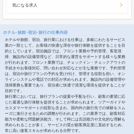
気になる求人
ホテル･旅館･宿泊･旅行の仕事内容
ホテルや旅館、宿泊、旅行業における仕事は、多岐にわたるサービス
業の一部として、お客様の快適な滞在や旅行体験を提供することを目
的としています。宿泊施設では、フロント業務や予約管理、客室清
掃、施設内の設備管理など、日常的な運営をサポートする様々な業務
が行われます。フロント業務では、チェックイン・チェックアウトの
手続きやお客様対応、問い合わせ対応などが主な業務です。予約管理
は、宿泊や旅行プランの予約を受け付け、管理する役割を担い、オン
ラインシステムや電話での対応が求められます。施設内の設備管理や
清掃業務も重要であり、宿泊者に快適で清潔な環境を提供することが
目的です。
旅行業においては、旅行プランの提案や手配を行い、顧客の要望に応
じた最適な旅行体験を提供することが求められます。ツアーガイドや
カスタマーサポートの役割も含まれ、国内外の旅行先での体験をスム
ーズに進行させるための調整が行われます。この業界では、顧客対応
能力や柔軟な問題解決能力、そして時には言語能力や文化的な理解も
求められることが多く、サービスの質が顧客満足度に直結するため、
常に高い接客スキルが求められる分野です。