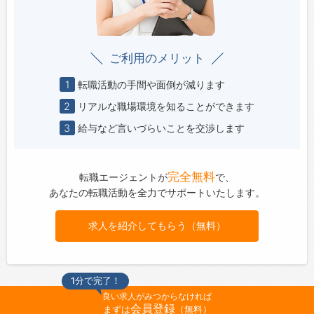
ご利用のメリット
1
転職活動の手間や面倒が減ります
2
リアルな職場環境を知ることができます
3
給与など言いづらいことを交渉します
完全無料
転職エージェントが
で、
あなたの転職活動を全力でサポートいたします。
求人を紹介してもらう（無料）
1分で完了！
良い求人がみつからなければ
会員登録
まずは
（無料）