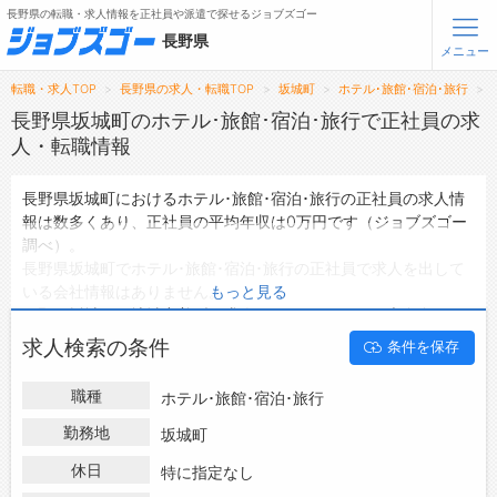
長野県の転職・求人情報を正社員や派遣で探せるジョブズゴー
長野県
メニュー
転職・求人TOP
長野県の求人・転職TOP
坂城町
ホテル･旅館･宿泊･旅行
無料会員登録
ログイン
長野県坂城町のホテル･旅館･宿泊･旅行で正社員の求
人・転職情報
メニュー
長野県坂城町におけるホテル･旅館･宿泊･旅行の正社員の求人情
報は数多くあり、正社員の平均年収は0万円です（ジョブズゴー
トップ
調べ）。
詳細情報で求人を探す
長野県坂城町でホテル･旅館･宿泊･旅行の正社員で求人を出して
タップで簡単に求人を探す
いる会社情報はありません。
もっと見る
長野県坂城町の地域密着型の求人サイトであるジョブズゴーでは
【初めての方へ】
長野県の求人検索で選ばれる理由
長野県坂城町の正社員として働けるホテル･旅館･宿泊･旅行の求
求人検索の条件
条件を保存
人情報を0件取り扱っています。
ハローワークにはない求人も多数扱っており、転職だけでなく、
転職支援サービスについて
職種
ホテル･旅館･宿泊･旅行
第二新卒から50代・60代以上の方の再就職も可能です。 長野県
坂城町でホテル･旅館･宿泊･旅行の正社員の求人・転職情報を探
勤務地
坂城町
転職支援サービス
している方は、ぜひ興味のある職種に応募してみてくださいね。
転職ノウハウ(応募書類の書き方・面接対策など)
休日
特に指定なし
転職・採用コラム