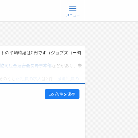
メニュー
登録
ログイン
ョブズゴーについて
ートの平均時給は0円です（ジョブズゴー調
社概要
協同組合連合会長野県本部
などがあり、未
問い合わせ
そのうち
正社員の求人
は2件、
派遣社員の
くあるご質問
能です。 長野県上田市で農林水産業の求
条件を保存