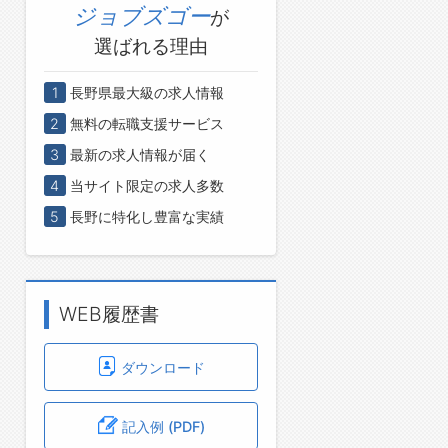
ジョブズゴー
が
選ばれる理由
1
長野県最大級の求人情報
2
無料の転職支援サービス
3
最新の求人情報が届く
4
当サイト限定の求人多数
5
長野に特化し豊富な実績
WEB履歴書
ダウンロード
記入例 (PDF)