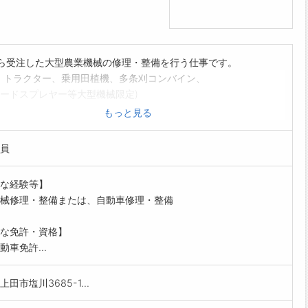
から受注した大型農業機械の修理・整備を行う仕事です。
 トラクター、乗用田植機、多条刈コンバイン、
ードスプレヤー等大型機械限定)
リアカーによる大型農業機械の県内搬送(引取り・納品)
もっと見る
部品見積り・請求書作成指示等の付帯事務
【変更範囲:なし】
員
な経験等】
械修理・整備または、自動車修理・整備
な免許・資格】
動車免許...
田市塩川3685-1...