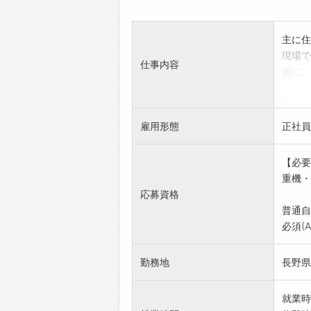
主に住
現場で
仕事内容
他に、
ありま
また、
回収先
雇用形態
正社員
※経験
※資格
【必要
※作業
重機・
※就業
応募資格
変更範
普通自
必須(
勤務地
長野県
就業時