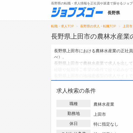
長野県の転職・求人情報を正社員や派遣で探せるジョブ
長野県
転職・求人TOP
長野県の求人・転職TOP
上田市
長野県上田市の農林水産業
メニュー
長野県上田市における農林水産業の正社員
べ）。
トップ
長野県上田市で農林水産業で求人を出して
経験や短期等ご希望の条件で絞り込みがで
詳細情報で求人を探す
長野県上田市の地域密着型の求人サイトで
タップで簡単に求人を探す
求人
は0件、
アルバイト・パートの求人
は
【初めての方へ】
ハローワークにはない求人も多数扱ってお
求人検索の条件
長野県の求人検索で選ばれる理由
人・転職情報を探している方は、ぜひ興味
職種
農林水産業
勤務地
上田市
休日
特に指定なし