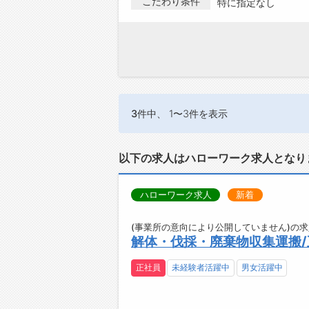
こだわり条件
特に指定なし
3件
中、 1〜3件を表示
以下の求人はハローワーク求人となり
ハローワーク求人
新着
(事業所の意向により公開していません)の求
解体・伐採・廃棄物収集運搬/
正社員
未経験者活躍中
男女活躍中