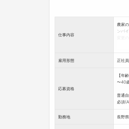
農家の
ンバイ
仕事内容
変更の
雇用形態
正社員
【年齢
〜40
応募資格
普通自
必須(
勤務地
長野県