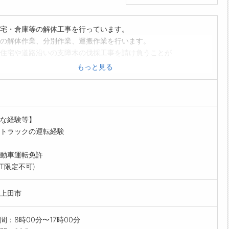
宅・倉庫等の解体工事を行っています。
の解体作業、分別作業、運搬作業を行います。
住宅や道路沿いの支障木の伐採工事を請け負うことが
す。
もっと見る
産業廃棄物及び一般廃棄物の収集運搬を行っています。
は、主に事業所や一般家庭です。
者は優遇します。
取得等バックアップします。
な経験等】
現場は東信地域一体で、2～4名のグループで作業します。
トラックの運転経験
場所に集まって、従業員みんなで移動します。
囲:変更なし
動車運転免許
AT限定不可)
上田市
間：8時00分〜17時00分