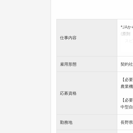
*JA
(原則
仕事内容
スピ
*キャ
*交換
雇用形態
契約社
【必要
農業機
応募資格
【必要
中型自
勤務地
長野県上