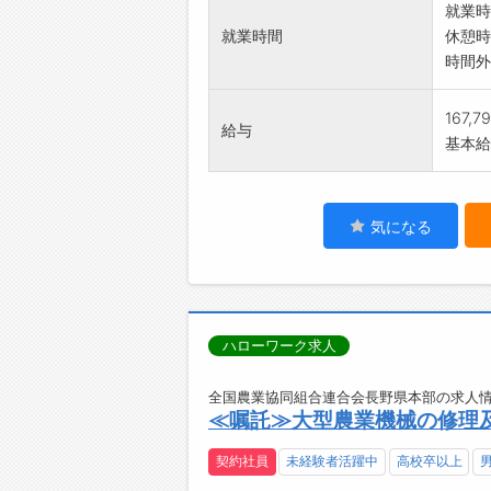
就業時
就業時間
休憩時
時間外
167,7
給与
基本給：
気になる
ハローワーク求人
全国農業協同組合連合会長野県本部の求人情
≪嘱託≫大型農業機械の修理及
契約社員
未経験者活躍中
高校卒以上