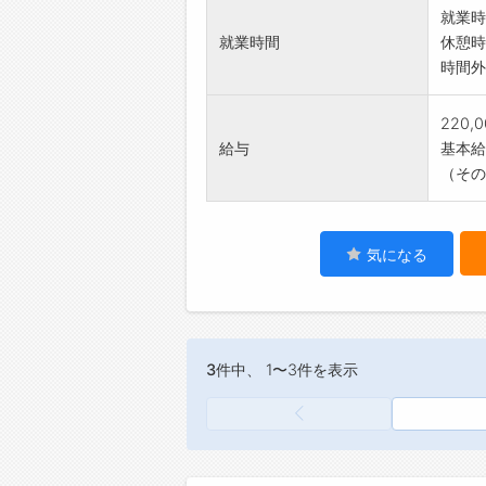
就業時
就業時間
休憩時
時間外
220,
給与
基本給：
（その
気になる
3件
中、 1〜3件を表示