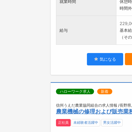
就業時間
休憩時
時間外
229,
給与
基本給：
（その
気になる
ハローワーク求人
新着
信州うえだ農業協同組合の求人情報 /長野県
農業機械の修理および販売業
正社員
未経験者活躍中
男女活躍中