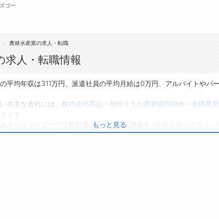
ズゴー
農林水産業の求人・転職
無料会員
の求人・転職情報
転職支援サービスについて
ジ
の平均年収は311万円、派遣社員の平均月給は0万円、アルバイトやパ
転職支援サービス
会
いる主な会社には、
株式会社高山
・
信州うえだ農業協同組合
・
全国農業
きます。
転職ノウハウ(応募書類の書き方・面接対策な
お
あるジョブズゴーでは長野県上田市の求人情報を3件取り扱っており、
もっと見る
ど)
よ
0件です。
転職・採用コラム
り、転職だけでなく、第二新卒から50代・60代以上の方の再就職も可
のある職種に応募してみてくださいね。