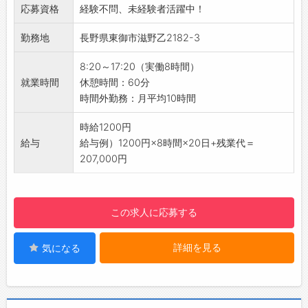
ています。
応募資格
経験不問、未経験者活躍中！
・出来上がった製品を目視で、印刷ミスや汚
・社員一人ひとりの個性を尊重し、働きがいを
れ、破れなどの不良が無いかを確認します。
勤務地
長野県東御市滋野乙2182-3
感じられる職場づくりを推進しています。
■梱包作業
【こんな方にオススメ♪】
・製品を折りたたんでビニール袋に詰めた後
8:20～17:20（実働8時間）
◇未経験から製造業にチャレンジしたい方
に、まとめて段ボールに梱包します。
就業時間
休憩時間：60分
◆もくもくコツコツ作業が好きな方
■伝票貼り
時間外勤務：月平均10時間
◇ものづくりに興味がある方
・パソコンに住所録があるので、印刷してダン
◆ワークライフバランスを大切にしたい方
ボールなどの出荷する製品に伝票を貼り付けま
時給1200円
◇安定した環境で働きたい方
す。
給与
給与例）1200円×8時間×20日+残業代＝
◆体を動かしながら働きたい方
・伝票を出す際にパソコンを使用しますが、入
207,000円
【環境面等】
力程度とマウスを使える方であれば問題ありま
・派遣スタッフ、ブランクのある方、活躍中！
せん◎
・フリーター・新卒 歓迎！
【おすすめポイント】
この求人に応募する
☆----------------------------------------
◆未経験者歓迎◎
☆
・無地のTシャツのように、あなたの可能性は
当社では他にも以下のような方が働いている職
詳細を見る
気になる
無限大！
場もございます。
・新しいスキルを身につけ、自分自身の成長を
・工場作業員/工場内作業 未経験の方
実感できる環境です◎
・組立/機械加工/検査/梱包の仕事を初めて経験
◆年間休日120日＆土日祝休み♪
される方