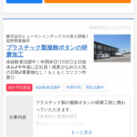
・フリーター、新卒歓迎！
【やりがい】
・高品質な製品を生み出し、ものづくりの達成
感を日々実感できます。
掲載開始日:2026/07/16
【企業について】
株式会社ヒューマンインデックスの求人情報 /
・OA機器やカーオーディオ、カーナビゲーショ
長野県東御市
ンなどに使用されるワイヤーハーネスやプラグ
プラスチック製服飾ボタンの研
付コネクター、熱交換機の製造・販売を手がけ
磨加工
ています。
未経験者活躍中！年間休日126日◎土日祝
休み♪半年後に正社員！残業少なめ◎人気
・長年培ってきた技術力を活かし、幅広い分野
の日勤♪重量物なし！もくもくコツコツ作
のものづくりを支えています。
業◎
【こんな方におすすめ♪】
紹介予定派遣
未経験者活躍中
学歴不問
男性活躍中
◇コツコツ作業が好きな方
◆ものづくりに興味がある方
◇安定した職場で働きたい方
プラスチック製の服飾ボタンの研磨工程に携わ
◆新しい環境でチャレンジしたい方
っていただきます。
◇ワークライフバランスを大切にしたい方
【具体的な業務内容】
仕事内容
☆----------------------------------------
■機械を使用した研磨加工
☆
・機械にボタン、小石、水を投入し、ボタン操
もっと見る