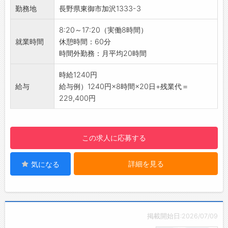
使用したネジ締めなどの電装基盤部分の組立
みなさまのご応募を心よりお待ちしております
勤務地
長野県東御市加沢1333-3
得できます◎
◆検査
＾＾
☆----------------------------------------
・プリンターが正常に動くかの動作確認
☆----------------------------------------
8:20～17:20（実働8時間）
☆
・インクが出るかの確認
☆
就業時間
休憩時間：60分
◆給与前払い制度あり！
※検査内容により、紫外線を遮断する部屋での
時間外勤務：月平均20時間
勤務実績に応じて、給与前払いが可能です◎
業務を行う場合がございます。
簡単申請！簡単受取！日払い即日払い対応！
（クリーンルームではないため、特別な着替え
時給1240円
☆----------------------------------------
などは必要ありません◎）
給与
給与例）1240円×8時間×20日+残業代＝
☆
【未経験OK！】
229,400円
◆ご不明点はいつでもご相談ください！
・丁寧な指示書があるので、未経験の方も安心
即日対応!!フォロー体制もバッチリ
してご就業いただけます。
登録はご自宅からお電話で可能です◎
【研修制度】
この求人に応募する
☆----------------------------------------
・まずは作業標準を元に、電動ドライバーの使
☆
い方や品質面など基本的なことを学んでいただ
◆職場見学可能！自分が働くイメージができま
詳細を見る
気になる
きます！
す。
・現場でのOJTでは、手順書を確認しながら、
みなさまのご応募を心よりお待ちしております
指導者と一緒に作業を行っていただきます。
＾＾
・個人差もありますが、1週間～2週間ほどしっ
☆----------------------------------------
かりと研修を行うので、安心して勤務していた
掲載開始日:2026/07/09
☆
だけます♪