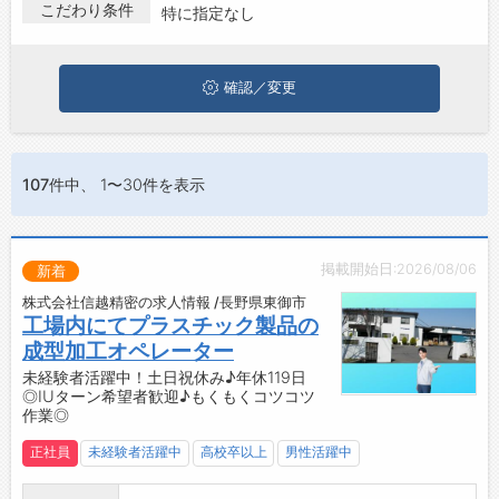
東御市で製造･工場･組立･加工･検査の求人・転職情報を探してい
こだわり条件
特に指定なし
る方は、ぜひ興味のある職種に応募してみてくださいね。
ジョブズゴーについて
確認／変更
会社概要
お問い合わせ
よくあるご質問
107件
中、 1〜30件を表示
掲載開始日:2026/08/06
新着
株式会社信越精密の求人情報 /長野県東御市
工場内にてプラスチック製品の
成型加工オペレーター
未経験者活躍中！土日祝休み♪年休119日
◎IUターン希望者歓迎♪もくもくコツコツ
作業◎
正社員
未経験者活躍中
高校卒以上
男性活躍中