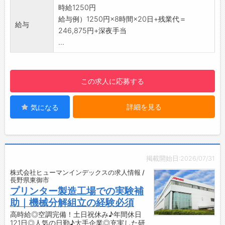
◆ワークライフバランスを大切にしたい方
・しっかり休めるので、プライベートも充実！
時給1250円
◇安定した環境で働きたい方
・長期休暇もあり、オンオフのメリハリをつけ
給与例）1250円×8時間×20日+残業代＝
給与
◆体を動かしながら働きたい方
やすい環境です♪
246,875円+深夜手当
【環境面等】
※必要に応じて、休日出勤あり
...
・派遣スタッフ、ブランクのある方、活躍中！
【研修制度】
・フリーター・新卒 歓迎！
・OJTにて研修を行いますので、未経験の方も
☆----------------------------------------
安心してお仕事を始められます◎
この求人に応募する
☆
【職場の雰囲気】
当社では他にも以下のような方が働いている職
・インクのにおいがありますが、空調完備で快
詳細を見る
気になる
場もございます。
適に働けます♪
・工場作業員/工場内作業 未経験の方
【やりがい】
・組立/機械加工/検査/梱包の仕事を初めて経験
・コツコツ作業が好きな方にピッタリ！
される方
・製造業やものづくりに興味がある方は、楽し
☆----------------------------------------
みながら働けます◎
掲載開始日:2026/07/31
☆
・仕事を通して知識や技術が身につき、スキル
株式会社ヒューマンインデックスの求人情報 /
◆時間単位年休制度あり！
アップも目指せます♪
長野県東御市
有給休暇は1時間分、2時間分と時間単位でも取
【社内設備】
プリンター製造工場での実験補
得できます◎
・休憩室あり！ゆっくり休憩していただけます
助｜機械分解組立の経験必須
☆----------------------------------------
♪
高時給◎空調完備！土日祝休み♪年間休日
121日◎人気の日勤♪大手企業◎充実した研
☆
【企業について】