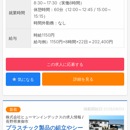
8:30～17:30（実働8時間）
ます。
休憩時間：60分（12:00～12:45 / 15:00～
就業時間
・レシピ（手順書）もあるので、未経験の方も
15:15）
安心して勤務可能です！
時間外勤務：なし
【おすすめポイント】
◇髪色自由！
時給1150円
給与
・個性を大事にしながら、のびのび働けます♪
給与例）1150円×8時間×22日＝202,400円
◇残業なし！
・定時退社が基本なので、プライベートも充実
♪
この求人に応募する
◇日祝休み♪
・家族や友人と予定を合わせやすいお休み体制
詳細を見る
気になる
です◎
【やりがい】
・「旅行のお土産が美味しかった！」の声が、
自分の仕事の成果◎
・全国47都道府県に出荷しているので、自分の
掲載開始日:2026/08/03
新着
関わった商品が広く届く喜びを実感できます！
株式会社ヒューマンインデックスの求人情報 /
【社内設備】
長野県東御市
・休憩室あり！ゆっくり休憩していただけます
プラスチック製品の組立やシー