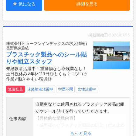
詳細を見る
気になる
☆----------------------------------------
自動販売機、ボスマート（オフィスコンビニ）
☆
など
◆職場見学可能！自分が働くイメージができま
【研修制度】
す。
・入社後は現場に入り、一緒に作業をしながら
みなさまのご応募を心よりお待ちしております
業務を覚えていただきます。
掲載開始日:2026/07/15
＾＾
・分からないことはその都度お答えします◎
株式会社ヒューマンインデックスの求人情報 /
☆----------------------------------------
【やりがい】
長野県東御市
☆
・様々な色柄や形状のボタンをチームで作り上
プラスチック製品へのシール貼
げていくので、ものづくりの楽しさを実感でき
りや組立スタッフ
る職場です。
未経験者活躍中！重量物なし◎残業なし！
土日祝休み♪年休119日◎もくもくコツコツ
【キャリアアップ可能！】
作業♪働きやすい環境◎
・紹介予定派遣のため、半年後に正社員として
直接雇用のチャンスあり！将来的な安定を見据
派遣社員
未経験者活躍中
学歴不問
女性活躍中
えて働けます。
▼紹介予定派遣とは？
自動車などに使用されるプラスチック製品の組
・半年後に派遣先企業へ雇用が切り替わる派遣
立やシール貼りを行っていただきます。
のことです！
【具体的な業務内容】
仕事内容
【こんな方にオススメ♪】
・成型後のプラスチック部品の組立（ビス止め
◇ものづくりに興味がある方
やネジ止めなど）
もっと見る