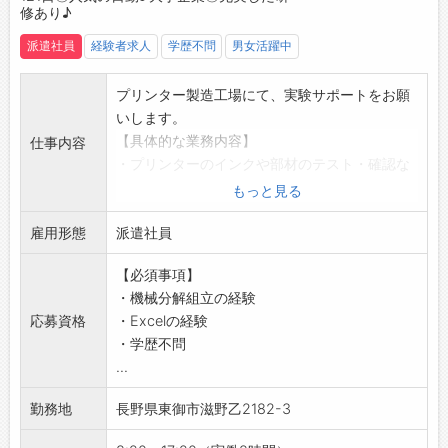
修あり♪
◆給与前払い制度あり！
・産業用インクジェットプリンタ、カッティン
勤務実績に応じて、給与前払いが可能です◎
グプロッタ、インク等の開発・製造・販売・保
派遣社員
経験者求人
学歴不問
男女活躍中
簡単申請！簡単受取！日払い即日払い対応！
守サービスを一貫して行う開発型企業です。
☆----------------------------------------
【こんな方にオススメ♪】
プリンター製造工場にて、実験サポートをお願
☆
◇未経験から工場・製造業にチャレンジしたい
いします。
◆ご不明点はいつでもご相談ください！
方
【具体的な業務内容】
仕事内容
即日対応!!フォロー体制もバッチリ
◆軽作業や梱包作業に興味がある方
・プリンターのインクや部材のテスト・確認な
登録はご自宅からお電話で可能です◎
◇コツコツ・モクモク作業が好きな方
ど、開発をサポートするお仕事です！
もっと見る
☆----------------------------------------
◆大手企業で活躍したい方
■インクと素材の相性をみる試験
☆
◇残業でしっかり稼ぎたい方
雇用形態
・インクに部材を漬け込む、寸法検査など
派遣社員
◆職場見学可能！自分が働くイメージができま
☆----------------------------------------
■装置組立作業
す。
☆
【必須事項】
・試作機等を組み上げる、不具合の改善
みなさまのご応募を心よりお待ちしております
当社では他にも以下のような方が働いている職
・機械分解組立の経験
■評価の測定結果を表やグラフにまとめ、結果
＾＾
場もございます。
応募資格
・Excelの経験
の傾向の分析
☆----------------------------------------
・工場作業員/工場内作業 未経験の方
・学歴不問
・Excel、システム入力
☆
・組立/機械加工/検査/梱包の仕事を初めて経験
...
■消耗品の手配
される方
■実験室の整理整頓
勤務地
長野県東御市滋野乙2182-3
☆----------------------------------------
【研修制度】
☆
・業務の流れや進め方に関する充実した研修が