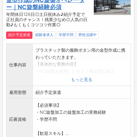
金型作成のNC旋盤オペレータ
【こんな方におすすめ♪】
ー｜NC旋盤経験必須
◇コツコツ作業が好きな方
年間休日126日◎土日祝休み♪紹介予定で
正社員のチャンス！残業少なめ◎人気の日
◆ものづくりに興味がある方
勤♪もくもくコツコツ作業◎
◇安定した職場で働きたい方
◆新しい環境でチャレンジしたい方
紹介予定派遣
経験者求人
学歴不問
男性活躍中
◇ワークライフバランスを大切にしたい方
☆----------------------------------------
プラスチック製の服飾ボタン用の金型作成に携
☆
わっていただきます。
当社では他にも以下のような方が働いている職
【具体的な業務内容】
仕事内容
場もございます。
・NC旋盤を使用したボタン用金型の加工
・工場作業員/工場内作業 未経験の方
・加工プログラムの設定や修正
もっと見る
・組立/機械加工/検査/梱包の仕事を初めて経験
・ボタン成型用金型のベース組立やメンテナン
される方
雇用形態
ス など
紹介予定派遣
☆----------------------------------------
【おすすめポイント】
☆
【必須事項】
◇年間休日126日＆土日祝休みでプライベート
◆時間単位年休制度あり！
・NC旋盤加工の旋盤加工の実務経験
も充実◎
有給休暇は1時間分、2時間分と時間単位でも取
応募資格
・学歴不問
・しっかりお休みが取れるから、趣味や家族と
得できます◎
の時間も大切にできます。
☆----------------------------------------
【歓迎スキル】...
◇残業ほぼなし♪