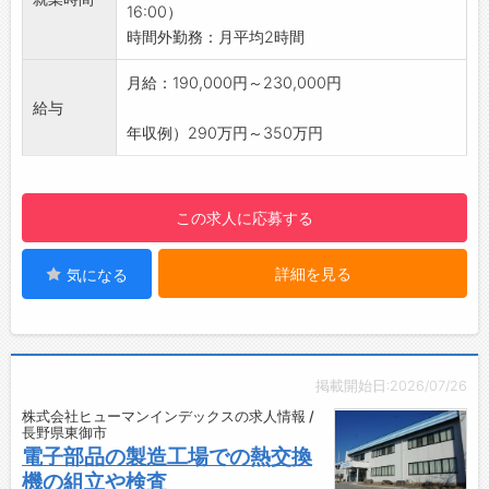
16:00）
☆
の時間も大切にできます。
時間外勤務：月平均2時間
◆職場見学可能！自分が働くイメージができま
◇残業ほぼなし♪
す。
・月平均2時間程度なので、無理なく働けま
月給：190,000円～230,000円
みなさまのご応募を心よりお待ちしております
す！
給与
＾＾
【職場の雰囲気】
年収例）290万円～350万円
☆----------------------------------------
・静かな職場で、モクモクと作業に取り組めま
☆
す。
・異業種や異職種から転職してきた方で活躍中
この求人に応募する
の方も少なくありません。
【社内設備】
詳細を見る
気になる
・休憩室（冷蔵庫やレンジあり）、ロッカー、
自動販売機、ボスマート（オフィスコンビニ）
など
【研修制度】
・入社後は現場に入り、一緒に作業をしながら
掲載開始日:2026/07/26
業務を覚えていただきます。
株式会社ヒューマンインデックスの求人情報 /
・分からないことはその都度お答えします◎
長野県東御市
【やりがい】
電子部品の製造工場での熱交換
・様々な色柄や形状のボタンをチームで作り上
機の組立や検査