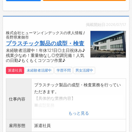
も配慮した安心の企業体制です。
【やりがい】
・金属プレス加工の経験を活かせる環境でスキ
ルを磨けます。
掲載開始日:2026/07/17
・培ったノウハウを継承し、自分自身も成長を
株式会社ヒューマンインデックスの求人情報 /
実感できます。
長野県東御市
【働き方に関して】
プラスチック製品の成型・検査
◆残業ほぼなし＆年間休日119日♪
未経験者活躍中！年休121日◎土日祝休み♪
残業少なめ！重量物なし◎空調完備！人気
・プライベートの時間も大切にしたい方にとっ
の日勤♪もくもくコツコツ作業♪
て働きやすい環境です。
【転職コーディネーターより】
派遣社員
未経験者活躍中
学歴不問
男女活躍中
社内の風通しが良く、意見交換が活発な魅力の
企業です。
プラスチック製品の成型・検査業務を行ってい
限られた時間内に結果を出すための職場改善も
ただきます。
行い、残業の少ない働き方につながっていま
【具体的な業務内容】
仕事内容
す。
■成型業務
明確な評価制度で、頑張りがしっかり待遇に反
・射出成型機のオペレーターとして、材料のセ
もっと見る
映されるため離職率も低いです。
ットや加工を行います。
「働きやすさ」と「成長できる環境」を同時に
雇用形態
■製品の検査
派遣社員
手に入れたい方にオススメします。