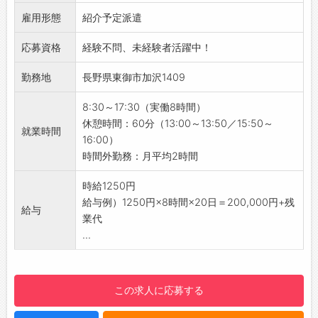
当社では他にも以下のような方が働いている職
作を行います。
場もございます。
雇用形態
◎ボタンを研磨し、きれいな状態に仕上げる作
紹介予定派遣
・工場作業員/工場内作業 未経験の方
業です。
応募資格
経験不問、未経験者活躍中！
・組立/機械加工/検査/梱包の仕事を初めて経験
※業務は立ち仕事となります。座りっぱなしよ
される方
り、体を動かして働きたい方にぴったり♪
勤務地
長野県東御市加沢1409
☆----------------------------------------
【おすすめポイント】
☆
◇年間休日126日＆土日祝休みでプライベート
8:30～17:30（実働8時間）
◆時間単位年休制度あり！
も充実◎
休憩時間：60分（13:00～13:50／15:50～
就業時間
有給休暇は1時間分、2時間分と時間単位でも取
・しっかりお休みが取れるから、趣味や家族と
16:00）
得できます◎
の時間も大切にできます。
時間外勤務：月平均2時間
☆----------------------------------------
◇残業ほぼなし♪
☆
・月平均2時間程度なので、無理なく働けま
時給1250円
◆給与前払い制度あり！
す！
給与例）1250円×8時間×20日＝200,000円+残
給与
勤務実績に応じて、給与前払いが可能です◎
【職場の雰囲気】
業代
簡単申請！簡単受取！日払い即日払い対応！
・静かな職場で、モクモクと作業に取り組めま
...
☆----------------------------------------
す。
☆
・異業種や異職種から転職してきた方で活躍中
◆ご不明点はいつでもご相談ください！
の方も少なくありません。
この求人に応募する
即日対応!!フォロー体制もバッチリ
【社内設備】
登録はご自宅からお電話で可能です◎
・休憩室（冷蔵庫やレンジあり）、ロッカー、