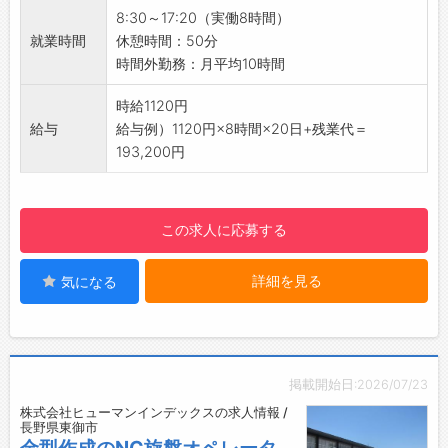
・OJTにて研修を行いますので、安心して始め
8:30～17:20（実働8時間）
ることができます。
就業時間
休憩時間：50分
【年間休日120日以上＆土日祝休み♪】
時間外勤務：月平均10時間
・プライベートも充実させることができる職場
です◎
時給1120円
【働きやすい環境◎】
給与
給与例）1120円×8時間×20日+残業代＝
・空調完備！季節を問わず快適に作業できま
193,200円
す。
・派遣スタッフ、無資格、ブランク活躍中！
・フリーター、新卒歓迎！
この求人に応募する
【やりがい】
・高品質な製品を生み出し、ものづくりの達成
詳細を見る
気になる
感を日々実感できます。
【企業について】
・OA機器やカーオーディオ、カーナビゲーショ
ンなどに使用されるワイヤーハーネスやプラグ
付コネクター、熱交換機の製造・販売を手がけ
掲載開始日:2026/07/23
ています。
株式会社ヒューマンインデックスの求人情報 /
・長年培ってきた技術力を活かし、幅広い分野
長野県東御市
のものづくりを支えています。