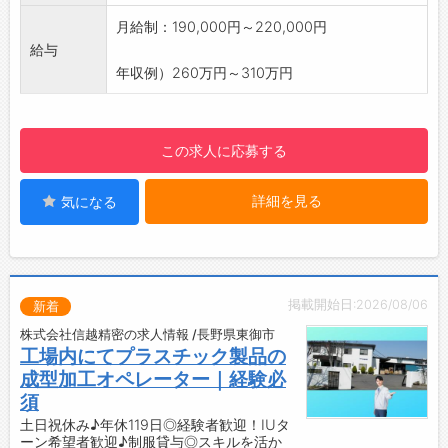
す！
月給制：190,000円～220,000円
【職場の雰囲気】
給与
・人間関係が良好で、落ち着いて仕事に集中で
年収例）260万円～310万円
きる職場です♪
・分からないことはすぐに相談できる、安心＆
サポート体制充実の環境です！
この求人に応募する
【社風】
・社員一人ひとりの個性を尊重し、働きがいを
詳細を見る
気になる
感じられる職場環境です！
・品質を最優先に考え、変化に柔軟に対応する
姿勢で、新しい価値の創造にチャレンジできま
す◎
・「人にやさしい」「地球にやさしい」をモッ
掲載開始日:2026/08/06
新着
トーに、社会と環境に配慮した企業活動を推進
株式会社信越精密の求人情報 /長野県東御市
しています。
工場内にてプラスチック製品の
・長野県の「社員の子育て応援宣言」認定企業
成型加工オペレーター｜経験必
として、男女問わず育児休暇を取得しやすい環
須
境づくりや、有給休暇の計画的取得、時間外労
土日祝休み♪年休119日◎経験者歓迎！IUタ
働の削減を推進し、ワークライフバランスの向
ーン希望者歓迎♪制服貸与◎スキルを活か