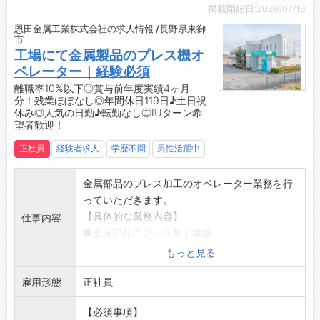
【キャリアアップ可能！】
掲載開始日:2026/07/18
・紹介予定派遣のため、半年後に正社員として
恩田金属工業株式会社の求人情報 /長野県東御
直接雇用のチャンスあり！将来的な安定を見据
市
えて働けます。
工場にて金属製品のプレス機オ
▼紹介予定派遣とは？
ペレーター｜経験必須
・半年後に派遣先企業へ雇用が切り替わる派遣
離職率10%以下◎賞与前年度実績4ヶ月
分！残業ほぼなし◎年間休日119日♪土日祝
のことです！
休み◎人気の日勤♪転勤なし◎IUターン希
【こんな方にオススメ♪】
望者歓迎！
◇経験を活かしたい方
正社員
経験者求人
学歴不問
男性活躍中
◆コツコツ作業が得意な方
◇黙々と働ける環境が好きな方
◆体を動かす仕事を探している方
金属部品のプレス加工のオペレーター業務を行
◇正社員になれるチャンスも欲しい方
っていただきます。
☆----------------------------------------
【具体的な業務内容】
仕事内容
☆
■金属部品のプレス加工業務
当社では他にも以下のような方が働いている職
・プレス加工品の寸法チェック（ノギス・マイ
もっと見る
場もございます。
クロメータ使用）
・工場作業員/工場内作業 未経験の方
雇用形態
※基本、立ち仕事になります。
正社員
・組立/機械加工/検査/梱包の仕事を初めて経験
※トレイに入ったプレス製品（10kg程度）を所
【必須事項】
される方
定の場所まで持ち運ぶ等の作業があります。