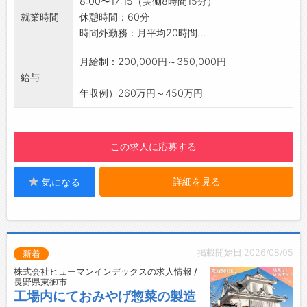
8:00〜17:15（実働8時間15分）
・週末や祝日もきちんと休めるため、予定を立
就業時間
休憩時間：60分
てやすいです♪
時間外勤務：月平均20時間...
【やりがい】
・経験や知識を最大限に活かし、技術とスピー
月給制：200,000円～350,000円
ドを備えたプロフェッショナル集団の一員とし
給与
て活躍できます！
年収例）260万円～450万円
【社風】
・社員一人ひとりの個性を尊重し、働きがいを
感じられる職場環境です！
この求人に応募する
・品質を最優先に考え、変化に柔軟に対応する
姿勢で、新しい価値の創造にチャレンジできま
詳細を見る
気になる
す◎
・「人にやさしい」「地球にやさしい」をモッ
トーに、社会と環境に配慮した企業活動を推進
しています。
掲載開始日:2026/08/05
新着
株式会社ヒューマンインデックスの求人情報 /
長野県東御市
工場内にておみやげ惣菜の製造