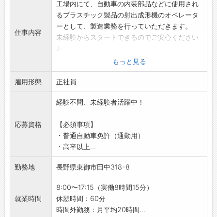
工場内にて、自動車の内装部品などに使用され
るプラスチック製品の射出成形機のオペレータ
ーとして、製造業務を行っていただきます。
仕事内容
未経験からスタートできるのでご安心ください
♪
【具体的な業務内容】
もっと見る
・射出成形機を操作してプラスチック製品製造
雇用形態
・金型の交換（クレーン使用）、樹脂材料の供
正社員
給
経験不問、未経験者活躍中！
・新型量産製品の立ち上げ（成形条件の検討・
設定）など
応募資格
【必須事項】
【未経験からのスタート大歓迎♪】
・普通自動車免許（通勤用）
・特別な資格や経験は一切不要！興味がある方
・高卒以上...
はぜひご応募ください◎
【土日祝休みの年休119日♪】
勤務地
長野県東御市田中318-8
・しっかりお休みが取れるので、プライベート
を大切にしたい方にピッタリ♪
8:00〜17:15（実働8時間15分）
【やりがい】
就業時間
休憩時間：60分
・経験を積み重ね、技術とスピードを備えたプ
時間外勤務：月平均20時間...
ロフェッショナル集団の一員として活躍できま