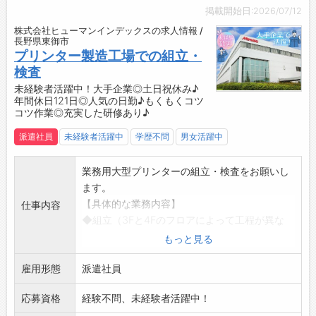
・休日もしっかり取れるので、リフレッシュし
掲載開始日:2026/07/12
☆----------------------------------------
て新たな週を迎えられます！
株式会社ヒューマンインデックスの求人情報 /
☆
◆残業少なめ！
長野県東御市
◆時間単位年休制度あり！
・月10時間程度と少なめなので、メリハリをつ
プリンター製造工場での組立・
有給休暇は1時間分、2時間分と時間単位でも取
けた働き方が可能です◎
検査
得できます◎
【やりがい】
未経験者活躍中！大手企業◎土日祝休み♪
☆----------------------------------------
年間休日121日◎人気の日勤♪もくもくコツ
・自分が携わった製品が無事にお客様のもとへ
コツ作業◎充実した研修あり♪
☆
届く喜びを感じられます！
◆給与前払い制度あり！
【設備】
派遣社員
未経験者活躍中
学歴不問
男女活躍中
勤務実績に応じて、給与前払いが可能です◎
・車通勤OK！通勤もラクラクです♪
簡単申請！簡単受取！日払い即日払い対応！
・無料駐車場完備！安心して通えます◎
業務用大型プリンターの組立・検査をお願いし
☆----------------------------------------
【こんな方にオススメ♪】
ます。
☆
◇コツコツ・モクモク作業が好きな方
【具体的な業務内容】
仕事内容
◆ご不明点はいつでもご相談ください！
◆未経験から新しい仕事にチャレンジしたい方
◆組立（3Fと4Fのフロアによって工程が異な
即日対応!!フォロー体制もバッチリ
◇アパレルやTシャツ製品に興味がある方
り、見学後に決定します。）
もっと見る
登録はご自宅からお電話で可能です◎
◆プライベートも大切にしながら働きたい方
・スパナ、ドライバー、電動ドライバーを使用
☆----------------------------------------
☆----------------------------------------
雇用形態
したプリンターの組立
派遣社員
☆
☆
・部品同士の組立、台座と本体の組立、コード
◆職場見学可能！自分が働くイメージができま
◆時間単位年休制度あり！
応募資格
経験不問、未経験者活躍中！
や配線をコネクターに接続、電動ドライバーを
す。
有給休暇は1時間分、2時間分と時間単位でも取