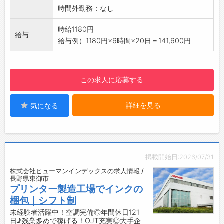
【職場の雰囲気】
時間外勤務：なし
簡単申請！簡単受取！日払い即日払い対応！
・人間関係が良好で、落ち着いて仕事に集中で
☆----------------------------------------
きる職場です♪
時給1180円
☆
給与
・分からないことはすぐに相談できる、安心＆
給与例）1180円×6時間×20日＝141,600円
◆ご不明点はいつでもご相談ください！
サポート体制充実の環境です！
即日対応!!フォロー体制もバッチリ
【土日祝休みの年休119日♪】
登録はご自宅からお電話で可能です◎
・しっかりお休みが取れるので、プライベート
この求人に応募する
☆----------------------------------------
を大切にしたい方にピッタリ♪
☆
【残業なしで実働6時間！働きやすさ◎】
◆職場見学可能！自分が働くイメージができま
詳細を見る
気になる
・16時退勤で、ワークライフバランス抜群♪
す。
・決まった時間に帰れるから、ライフスタイル
みなさまのご応募を心よりお待ちしております
に合わせて無理なく働けます！
＾＾
【利便性◎】
☆----------------------------------------
・職場から徒歩11分の場所にコンビニがあり、
掲載開始日:2026/07/31
☆
ちょっとした買い物にも便利です♪
株式会社ヒューマンインデックスの求人情報 /
・車通勤OKで通勤ストレス軽減！
長野県東御市
・無料駐車場完備だから、日々の通勤も快適で
プリンター製造工場でインクの
す◎
梱包｜シフト制
【やりがい】
未経験者活躍中！空調完備◎年間休日121
日♪残業多めで稼げる！OJT充実◎大手企
・自分の手で製品を仕上げていく達成感を味わ