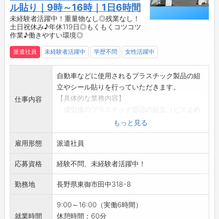
◎
ル貼り｜9時～16時｜1日6時間
・冷蔵庫、レンジ、ポットあり
未経験者活躍中！重量物なし◎残業なし！
土日祝休み♪年休119日◎もくもくコツコツ
・ロッカー、更衣室あり
作業♪働きやすい環境◎
・お弁当の注文可能♪日々のお昼もラクラク◎
【職場の雰囲気・社風】
派遣社員
未経験者活躍中
学歴不問
女性活躍中
・「一人はみんなのために、みんなは一人のた
めに」——チームワークを大切にする職場で
自動車などに使用されるプラスチック製品の組
す。
立やシール貼りを行っていただきます。
【企業について】
【具体的な業務内容】
仕事内容
・おみやげ惣菜のリーディングカンパニーとし
・成型後のプラスチック部品の組立（ビス止め
て、全国に向けて製品を出荷中！
やネジ止めなど）
もっと見る
☆----------------------------------------
・プラスチック製品へのシール貼り など
☆
雇用形態
◎基本的に立ち仕事になります。「座りっぱな
派遣社員
◆時間単位年休制度あり！
しの仕事は苦手…」という方にオススメ！
有給休暇は1時間分、2時間分と時間単位でも取
応募資格
経験不問、未経験者活躍中！
◎プラスチック製品のため、重量物の取り扱い
得できます◎
はありません！
勤務地
長野県東御市田中318-8
☆----------------------------------------
【未経験からのスタート大歓迎♪】
☆
・特別な資格や経験は一切不要！興味がある方
9:00～16:00（実働6時間）
◆給与前払い制度あり！
はぜひご応募ください◎
就業時間
休憩時間：60分
勤務実績に応じて、給与前払いが可能です◎