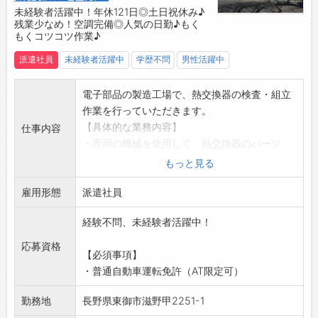
げていくので、ものづくりの楽しさを実感でき
未経験者活躍中！年休121日◎土日祝休み♪
残業少なめ！空調完備◎人気の日勤♪もく
る職場です。
もくコツコツ作業♪
【こんな方にオススメ♪】
◇ものづくりに興味がある方
派遣社員
未経験者活躍中
学歴不問
男性活躍中
◆コツコツ作業が得意な方
◇黙々と働ける環境が好きな方
電子部品の製造工場で、熱交換器の検査・組立
◆体を動かす仕事を探している方
作業を行っていただきます。
【具体的な業務内容】
仕事内容
・専用の機械を使用して、熱交換器のパーツ
に、防水用のシリコンを塗布する作業
もっと見る
・組立や検査 など
雇用形態
◎未経験の方でも問題なく就業可能ですが、
派遣社員
5kg程度の機械重量となり、若干の握力を必要
経験不問、未経験者活躍中！
とします。
◎1人ではありませんが、重量物の移動を行って
応募資格
【必須事項】
いただく場合もございます。
・普通自動車運転免許（AT限定可）
◎立ち仕事になります。「座りっぱなしの仕事
は苦手…」という方にオススメ！
勤務地
長野県東御市滋野甲2251-1
【未経験歓迎！】