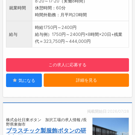
8:20～17:20（実働8時間）
◆時間単位年休制度あり！
あるので、安心してご就業いただけます！
就業時間
休憩時間：60分
有給休暇は1時間分、2時間分と時間単位でも取
・知識を習得できる環境で、スキルアップを図
時間外勤務：月平均20時間
得できます◎
れます♪
☆----------------------------------------
【おすすめポイント】
時給1750円～2400円
☆
◆年休121日＆土日祝休み♪
給与
給与例）1750円～2400円×8時間×20日+残業
◆給与前払い制度あり！
・しっかり休めるので、プライベートも充実！
代＝323,750円～444,000円
勤務実績に応じて、給与前払いが可能です◎
・長期休暇もあり、オンオフのメリハリをつけ
簡単申請！簡単受取！日払い即日払い対応！
やすい環境です♪
☆----------------------------------------
【職場の雰囲気】
この求人に応募する
☆
・空調完備の比較的静かな環境！
◆ご不明点はいつでもご相談ください！
・落ち着いて快適に作業できる職場です。
即日対応!!フォロー体制もバッチリ
詳細を見る
気になる
【社内設備】
登録はご自宅からお電話で可能です◎
・休憩室あり！ゆっくり休憩していただけます
☆----------------------------------------
♪
☆
【企業について】
◆職場見学可能！自分が働くイメージができま
・産業用インクジェットプリンタ、カッティン
掲載開始日:2026/07/28
す。
グプロッタ、インク等の開発・製造・販売・保
株式会社日東ボタン 加沢工場の求人情報 /長
みなさまのご応募を心よりお待ちしております
守サービスを一貫して行う開発型企業です。
野県東御市
＾＾
【こんな方におすすめ♪】
プラスチック製服飾ボタンの研
☆----------------------------------------