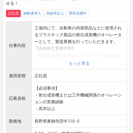
上に取り組んでいます♪
せる！
【利便性◎】
正社員
経験者求人
高校卒以上
男性活躍中
・職場から徒歩11分の場所にコンビニがあり、
ちょっとした買い物にも便利です♪
工場内にて、自動車の内装部品などに使用され
・車通勤OKで通勤ストレス軽減！
るプラスチック製品の射出成形機のオペレータ
・無料駐車場完備だから、日々の通勤も快適で
ーとして、製造業務を行っていただきます。
す◎
仕事内容
【具体的な業務内容】
【こんな方にオススメ♪】
・射出成形機を操作してプラスチック製品製造
◇もくもくコツコツ作業が好きな方
・金型の交換（クレーン使用）、樹脂材料の供
もっと見る
◆立ち仕事のほうが働きやすいと感じる方
給
◇未経験だけど新しいことにチャレンジしてみ
雇用形態
・新型量産製品の立ち上げ（成形条件の検討・
正社員
たい方
設定）など
◆ものづくりの現場を支える仕事に興味がある
【必須事項】
【おすすめポイント】
方
・射出成形機または工作機械関係のオペレーシ
◆年間休日119日！
応募資格
ョンの実務経験
・しっかりと休暇を確保でき、プライベートも
・高卒以上
充実！
・仕事と生活のバランスを取りながら働けます
勤務地
長野県東御市田中318-8
◎
◆土日祝休み！