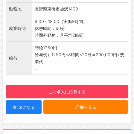
☆
・月平均2時間程度なので、無理なく働けま
勤務地
長野県東御市加沢1409
◆給与前払い制度あり！
す！
勤務実績に応じて、給与前払いが可能です◎
【職場の雰囲気】
9:00～18:00（実働8時間）
簡単申請！簡単受取！日払い即日払い対応！
・静かな職場で、モクモクと作業に取り組めま
就業時間
休憩時間：60分
☆----------------------------------------
す。
時間外勤務：月平均2時間
☆
・異業種や異職種から転職してきた方で活躍中
◆ご不明点はいつでもご相談ください！
の方も少なくありません。
時給1250円
即日対応!!フォロー体制もバッチリ
【社内設備】
給与例）1250円×8時間×20日＝200,000円+残
登録はご自宅からお電話で可能です◎
給与
・休憩室（冷蔵庫やレンジあり）、ロッカー、
業代
☆----------------------------------------
自動販売機、ボスマート（オフィスコンビニ）
...
☆
など
◆職場見学可能！自分が働くイメージができま
【研修制度】
す。
・入社後は現場に入り、一緒に作業をしながら
この求人に応募する
みなさまのご応募を心よりお待ちしております
業務を覚えていただきます。
＾＾
・分からないことはその都度お答えします◎
☆----------------------------------------
詳細を見る
気になる
【やりがい】
☆
・様々な色柄や形状のボタンをチームで作り上
げていくので、ものづくりの楽しさを実感でき
る職場です。