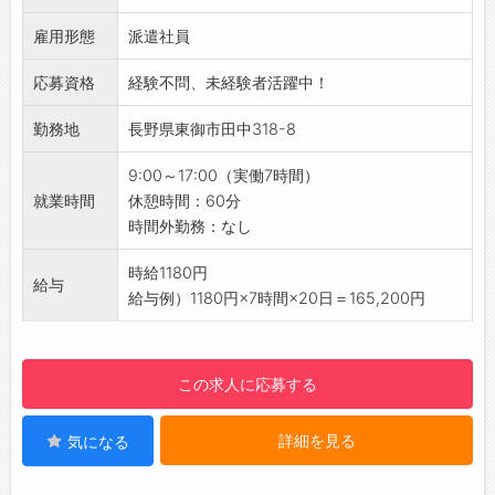
◆コツコツ作業が得意な方
・プラスチック製品へのシール貼り など
◇黙々と働ける環境が好きな方
雇用形態
◎基本的に立ち仕事になります。「座りっぱな
派遣社員
◆体を動かす仕事を探している方
しの仕事は苦手…」という方にオススメ！
◇正社員になれるチャンスも欲しい方
応募資格
経験不問、未経験者活躍中！
◎プラスチック製品のため、重量物の取り扱い
☆----------------------------------------
はありません！
勤務地
長野県東御市田中318-8
☆
【未経験からのスタート大歓迎♪】
当社では他にも以下のような方が働いている職
・特別な資格や経験は一切不要！興味がある方
9:00～17:00（実働7時間）
場もございます。
はぜひご応募ください◎
就業時間
休憩時間：60分
・工場作業員/工場内作業 未経験の方
【職場の雰囲気】
時間外勤務：なし
・組立/機械加工/検査/梱包の仕事を初めて経験
・人間関係が良好で、落ち着いて仕事に集中で
される方
きる職場です♪
時給1180円
☆----------------------------------------
給与
・分からないことはすぐに相談できる、安心＆
給与例）1180円×7時間×20日＝165,200円
☆
サポート体制充実の環境です！
◆給与前払い制度あり！
【土日祝休みの年休119日♪】
勤務実績に応じて、給与前払いが可能です◎
・しっかりお休みが取れるので、プライベート
この求人に応募する
簡単申請！簡単受取！日払い即日払い対応！
を大切にしたい方にピッタリ♪
☆----------------------------------------
【残業なし！日勤のみの働きやすさ◎】
☆
詳細を見る
気になる
・決まった時間に帰れるから、ライフスタイル
◆ご不明点はいつでもご相談ください！
に合わせて無理なく働けます！
即日対応!!フォロー体制もバッチリ
【利便性◎】