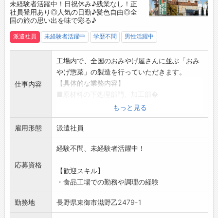
未経験者活躍中！日祝休み♪残業なし！正
社員登用あり◎人気の日勤♪髪色自由◎全
国の旅の思い出を味で彩る♪
派遣社員
未経験者活躍中
学歴不問
男性活躍中
工場内で、全国のおみやげ屋さんに並ぶ「おみ
やげ惣菜」の製造を行っていただきます。
【具体的な業務内容】
仕事内容
■原材料の下処理部門、加工部�
・原料の仕込み、調味作業
もっと見る
・大量調理の温度管理
雇用形態
・原料の充填、作業中の殺菌温度管理
派遣社員
・食品中の金属などの異物混入チェック
経験不問、未経験者活躍中！
・工場内の清掃、衛生管理 など
▼重量物の取り扱いに関して
応募資格
【歓迎スキル】
・原料の計量、冷凍保管した原料の扱い、ケー
・食品工場での勤務や調理の経験
スに入った製品の扱いなど、20kg程度の重量物
の取り扱いがあります。
勤務地
長野県東御市滋野乙2479-1
【研修制度】
・OJTにて、各製品の1工程ずつ覚えていただき