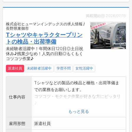
登録はご自宅からお電話で可能です◎
・職場から徒歩11分の場所にコンビニがあり、
☆----------------------------------------
ちょっとした買い物にも便利です♪
掲載開始日:2026/07/15
☆
・車通勤OKで通勤ストレス軽減！
株式会社ヒューマンインデックスの求人情報 /
◆職場見学可能！自分が働くイメージができま
・無料駐車場完備だから、日々の通勤も快適で
長野県東御市
す。
す◎
Tシャツやキャラクタープリン
みなさまのご応募を心よりお待ちしております
【やりがい】
トの検品・出荷準備
＾＾
・自分の手で製品を仕上げていく達成感を味わ
未経験者活躍中！年間休日120日◎土日祝
☆----------------------------------------
休み♪残業少なめ！人気の日勤◎もくもく
えます！
コツコツ作業♪
☆
【企業について】
・プラスチック精密成型および電子機器部品分
派遣社員
未経験者活躍中
学歴不問
女性活躍中
野で、高い技術力と品質を追求し続けている企
業です。
Tシャツなどの製品の検品と梱包・出荷準備ま
・「気配り」の精神を大切にし、社員全員が一
での業務をお願いします。
丸となってお客様満足度の向上に取り組んでい
コツコツ・モクモク作業が好きな方にピッタリ
仕事内容
ます。
♪
・品質最優先の姿勢と、変化に柔軟に対応する
シンプルな作業が中心なので、未経験の方でも
もっと見る
力で新しい価値の創造に挑戦できる環境です◎
安心してスタートできるお仕事です◎
・「人にやさしい」「地球にやさしい」をモッ
雇用形態
【具体的な業務内容】
派遣社員
トーに、社会・環境に配慮した企業活動を行っ
■検品