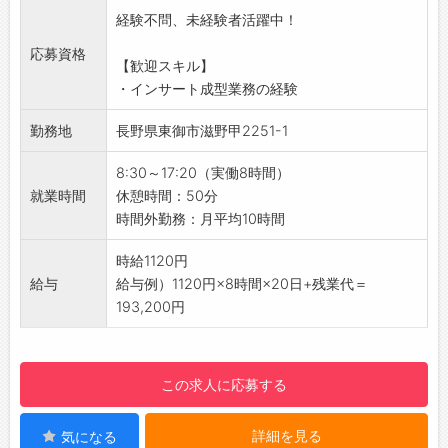
・外観検査や専用の機械を使用した検査を行い
経験不問、未経験者活躍中！
ます。
■製品の梱包
応募資格
【歓迎スキル】
・製品を梱包して、出荷の準備を行います。
・インサート成型業務の経験
◎立ち仕事になります。「座りっぱなしの仕事
は苦手…」という方にオススメ！
勤務地
長野県東御市滋野甲2251-1
◎重量物の取り扱いはありません！軽作業中心
で、体力的な負担も少ないです。
8:30～17:20（実働8時間）
【未経験歓迎！】
就業時間
休憩時間：50分
・OJTにて研修を行いますので、安心して始め
時間外勤務：月平均10時間
ることができます。
・インサート成型経験者も大歓迎！今までの経
時給1120円
験を活かして活躍できます。
給与
給与例）1120円×8時間×20日+残業代＝
【年間休日120日以上＆土日祝休み♪】
193,200円
・プライベートも充実させることができる職場
です◎
【働きやすい環境◎】
この求人に応募する
・空調完備！季節を問わず快適に作業できま
す。
詳細を見る
気になる
・派遣スタッフ、無資格、ブランク活躍中！