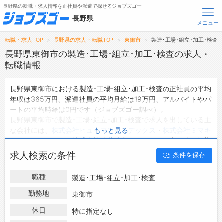
長野県の転職・求人情報を正社員や派遣で探せるジョブズゴー
長野県
メニュー
転職・求人TOP
長野県の求人・転職TOP
東御市
製造･工場･組立･加工･検査
無料会員登録
ログイン
長野県東御市の製造･工場･組立･加工･検査の求人・
転職情報
メニュー
長野県東御市における製造･工場･組立･加工･検査の正社員の平均
年収は365万円、派遣社員の平均月給は19万円、アルバイトやパ
トップ
ートの平均時給は0円です（ジョブズゴー調べ）。
詳細情報で求人を探す
長野県東御市で製造･工場･組立･加工･検査で求人を出している主
タップで簡単に求人を探す
な会社には、
株式会社ヒューマンインデックス
・
株式会社ミマキ
もっと見る
エンジニアリング
・
株式会社信越精密
などがあり、未経験や短期
【初めての方へ】
長野県の求人検索で選ばれる理由
等ご希望の条件で絞り込みができます。
求人検索の条件
条件を保存
長野県東御市の地域密着型の求人サイトであるジョブズゴーでは
長野県東御市の求人情報を54件取り扱っており、そのうち
正社
転職支援サービスについて
職種
製造･工場･組立･加工･検査
員の求人
は33件、
派遣社員の求人
は18件、
アルバイト・パート
の求人
は0件です。
勤務地
東御市
転職支援サービス
ハローワークにはない求人も多数扱っており、転職だけでなく、
転職ノウハウ(応募書類の書き方・面接対策など)
休日
特に指定なし
第二新卒から50代・60代以上の方の再就職も可能です。 長野県
転職・採用コラム