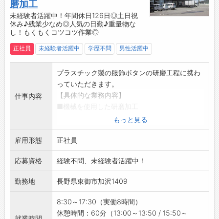
◇もくもくコツコツ作業が好きな方
磨加工
☆
◆スキルを活かしたい方
未経験者活躍中！年間休日126日◎土日祝
休み♪残業少なめ◎人気の日勤♪重量物な
◇大手企業で活躍したい方
し！もくもくコツコツ作業◎
◆ワークライフバランスを大切したい方
☆----------------------------------------
正社員
未経験者活躍中
学歴不問
男性活躍中
☆
◆時間単位年休制度あり！
プラスチック製の服飾ボタンの研磨工程に携わ
有給休暇は1時間分、2時間分と時間単位でも取
っていただきます。
得できます◎
【具体的な業務内容】
仕事内容
☆----------------------------------------
■機械を使用した研磨加工
☆
・機械にボタン、小石、水を投入し、ボタン操
もっと見る
◆給与前払い制度あり！
作を行います。
勤務実績に応じて、給与前払いが可能です◎
雇用形態
◎ボタンを研磨し、きれいな状態に仕上げる作
正社員
簡単申請！簡単受取！日払い即日払い対応！
業です。
☆----------------------------------------
応募資格
経験不問、未経験者活躍中！
※業務は立ち仕事となります。座りっぱなしよ
☆
り、体を動かして働きたい方にぴったり♪
勤務地
長野県東御市加沢1409
◆ご不明点はいつでもご相談ください！
【おすすめポイント】
即日対応!!フォロー体制もバッチリ
◇年間休日126日＆土日祝休みでプライベート
8:30～17:30（実働8時間）
登録はご自宅からお電話で可能です◎
も充実◎
休憩時間：60分（13:00～13:50 / 15:50～
☆----------------------------------------
就業時間
・しっかりお休みが取れるから、趣味や家族と