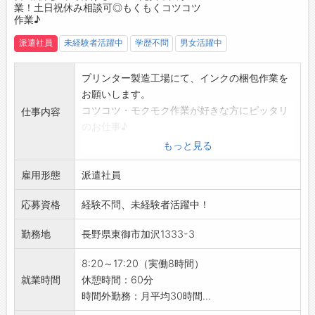
業！土日祝休み相談可◎もくもくコツコツ
えます！
作業♪
【企業について】
派遣社員
未経験者活躍中
学歴不問
男女活躍中
・プラスチック精密成型および電子機器部品分
野で、高い技術力と品質を追求し続けている企
業です。
プリンター製造工場にて、インクの梱包作業を
・「気配り」の精神を大切にし、社員全員が一
お願いします。
丸となってお客様満足度の向上に取り組んでい
コツコツ・モクモク作業が好きな方にピッタリ
仕事内容
ます。
のお仕事♪
・品質最優先の姿勢と、変化に柔軟に対応する
未経験からスタートできるシンプルな軽作業な
もっと見る
力で新しい価値の創造に挑戦できる環境です◎
ので、工場勤務が初めての方も安心です！
・「人にやさしい」「地球にやさしい」をモッ
雇用形態
【具体的な業務内容】
派遣社員
トーに、社会・環境に配慮した企業活動を行っ
・インク製品の梱包作業
応募資格
経験不問、未経験者活躍中！
ています。
・簡単な入力作業
・社員一人ひとりの個性を尊重し、働きがいを
【おすすめポイント】
勤務地
長野県東御市加沢1333-3
感じられる職場づくりを推進しています。
◆未経験歓迎！
【こんな方にオススメ♪】
・特別な資格や経験は一切不要♪
8:20～17:20（実働8時間）
◇未経験から製造業にチャレンジしたい方
・シンプルな作業が中心なので、初めての方も
就業時間
休憩時間：60分
◆もくもくコツコツ作業が好きな方
安心してスタートできます◎
時間外勤務：月平均30時間...
◇ものづくりに興味がある方
◆年間休日121日♪