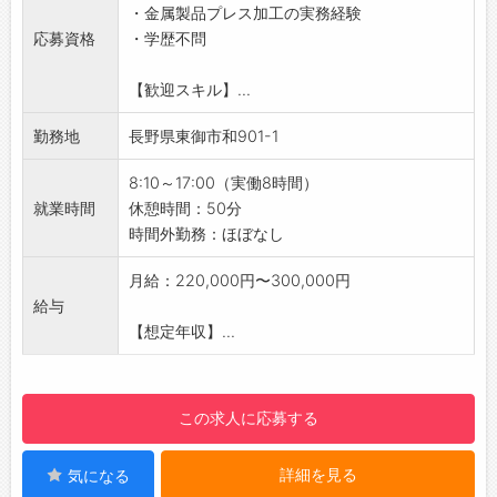
・金属製品プレス加工の実務経験
☆----------------------------------------
■金型や機械のメンテナンス業務 など
応募資格
・学歴不問
☆
◎金型や機械のメンテナンスは未経験でも問題
◆給与前払い制度あり！
ございません！
【歓迎スキル】...
勤務実績に応じて、給与前払いが可能です◎
【入社後のイメージ】
簡単申請！簡単受取！日払い即日払い対応！
・まずは安全教育からスタート！
勤務地
長野県東御市和901-1
☆----------------------------------------
・その後は専任の業務指導担当者のもとで、業
☆
務を1つずつ習得していただきます。
8:10～17:00（実働8時間）
◆ご不明点はいつでもご相談ください！
【職場の雰囲気】
就業時間
休憩時間：50分
即日対応!!フォロー体制もバッチリ
◇離職率10％以下の安定した職場♪
時間外勤務：ほぼなし
登録はご自宅からお電話で可能です◎
・職場の改善など、上司を含めて意見交換がし
☆----------------------------------------
やすい風通しの良い環境です。
月給：220,000円〜300,000円
☆
【社風】
給与
◆職場見学可能！自分が働くイメージができま
・「整理整頓」と「安全対策」を重視し、社員
【想定年収】...
す。
全員がきれいな職場環境づくりを徹底していま
みなさまのご応募を心よりお待ちしております
す。
＾＾
・事故防止のため「危険予知トレーニング」を
この求人に応募する
☆----------------------------------------
社員教育の一環として実施し、危険意識を高め
☆
る取り組みを推進しています。
詳細を見る
気になる
・ISO9001、長野県SDGs認証取得の、環境に