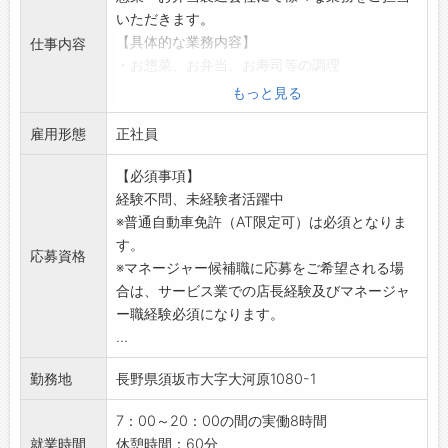
いただきます。
【具体的な業務内容】
仕事内容
・お惣菜、お弁当、お寿司等の調理
・品出し、陳列、販売
もっと見る
・接客業務（※レジ業務は除きます）
雇用形態
・在庫管理業務、受発注
正社員
・人材教育、従業員シフト作成
【必須事項】
※上記に付随する業務全般をご担当いただきま
経験不問、未経験者活躍中
す。
※普通自動車免許（AT限定可）は必須となりま
【研修制度】
す。
・入社後は業務全体を順番に携わっていただ
応募資格
※マネージャー候補職に応募をご希望される場
き、ゆくゆくは店長候補としてお仕事をお任せ
合は、サービス業での店長経験及びマネージャ
します。
ー職経験必須になります。
【職場の雰囲気】
...
・常にお客様がいらっしゃいますので、スーパ
ー内に出るときには笑顔を意識して近くの方に
勤務地
長野県須坂市大字大河原1080-1
はご挨拶をお願いします。
【働き方に関して】
7：00～20：00の間の実働8時間
・日勤帯のみのシフト制になりますので、夜勤
就業時間
休憩時間：60分