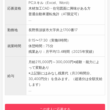
PCスキル（Excel、Word）
・社内のプレカット担当へ加工指示データを引
応募資格
木材加工CAD・住宅図面に興味がある方
き渡し
普通自動車運転免許（AT限定可）
※図面データ通りできているか工場現場でのチ
...
ェックもあります。
【おすすめポイント】
勤務地
長野県須坂市大字井上1700番17
・建築系のCAD経験がある方は、スキル・知識
を活かして、住まいづくりの重要な工程に関わ
8:15〜17:30（実働8時間）
れます。
就業時間
休憩時間：75分
・日勤、土日休みなのでメリハリをつけて仕事
残業あり：月平均13.4時間（2025年実績）
することができます！
・完成後に営業担当から「家が無事に建ちまし
月給215,000円～300,000円※経験・能力によ
た」と報告を受けたときの達成感は格別です！
って変動あり
・未経験からの場合は、研修などでCAD操作を
※上記額にはみなし残業代（月20時間分、
給与
覚えていくことも可能です！
30,400円分）を含みます。（超過分は全額支給
【会社について】
します）
・平均勤続年数：11.9年（2025年）
...
・平均有給取得日数：9.5日（2025年）
変更の範囲：企業の定める業務
この求人に応募する