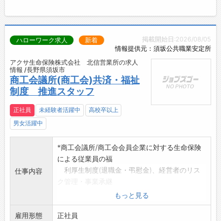
掲載開始日:2026/08/05
ハローワーク求人
新着
情報提供元：須坂公共職業安定所
アクサ生命保険株式会社 北信営業所の求人
情報 /長野県須坂市
商工会議所(商工会)共済・福祉
制度 推進スタッフ
正社員
未経験者活躍中
高校卒以上
男女活躍中
*商工会議所/商工会会員企業に対する生命保険
による従業員の福
利厚生制度(退職金・弔慰金)、経営者のリス
仕事内容
ク管理・事業承継
のコンサルティング営業
もっと見る
*個人のライフマネジメントに基づく、資産形成
雇用形態
などのアドバイス
正社員