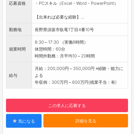
応募資格
・PCスキル（Excel・Word・PowerPoint）
◆新規顧客への営業
・対象顧客のリスト化
【出来れば必要な経験】...
・新規TELアポ、紹介営業
※上記の仕事に付随する社内業務全般もあり。
勤務地
長野県須坂市臥竜1丁目4番10号
【働く環境】
・社員9名体制で、少数精鋭で働いています。
8:30～17:30 （実働8時間）
・残業も月10～20時間で、プライベートも充
就業時間
休憩時間：60分
実！
時間外勤務：月平均10～20時間
・拠点を須坂市に構えており、北信エリアメイ
ンで転勤なし！（出張あり）
月給：200,000円～350,000円 ※経験・能力に
・研修は基本OJTで行います。（先輩社員との
給与
よる
同行など）
年収例：300万円～600万円(残業手当：有)
【求人のポイント】
・地元大手製造業や大手鉄道会社のシステムを
受託開発！
この求人に応募する
・自社サービス開発にも力を入れて安定した経
営基盤を持つ！
詳細を見る
気になる
・常駐型ではなく、社内で開発することを大切
にしています！