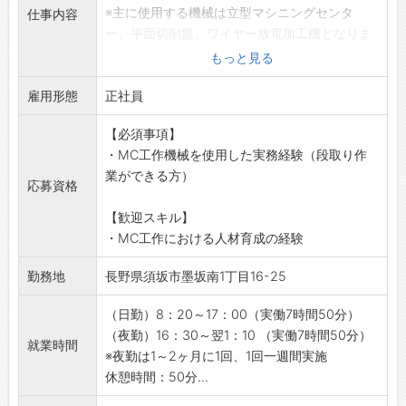
※主に使用する機械は立型マシニングセンタ
仕事内容
ー、平面切削盤、ワイヤー放電加工機となりま
す。
もっと見る
【具体的な業務内容】
雇用形態
当社MCグループにて工作機械による金属の切
正社員
削加工及びその他付帯業務などの機械段取り、
【必須事項】
「加工オペレーション」を担当していただきま
・MC工作機械を使用した実務経験（段取り作
す。
業ができる方）
能力次第では機械の段取り作業を中心に行い、
応募資格
加工オペレーションはオペレーターに引き継ぐ
【歓迎スキル】
ことになります。
・MC工作における人材育成の経験
主な製品は産業用機器部品となり、加工ワーク
は鉄・ステンレス・アルミで、他にチタンなど
勤務地
長野県須坂市墨坂南1丁目16-25
の特殊合金があります。
約90%がリピート品で50〜500個/lot の中量品
（日勤）8：20～17：00（実働7時間50分）
が多いため、多品種生産に対応していただくこ
（夜勤）16：30～翌1：10 （実働7時間50分）
就業時間
とになります。
※夜勤は1～2ヶ月に1回、1回一週間実施
【おすすめポイント】
休憩時間：50分...
・マイカー通勤OK（無料駐車場完備）