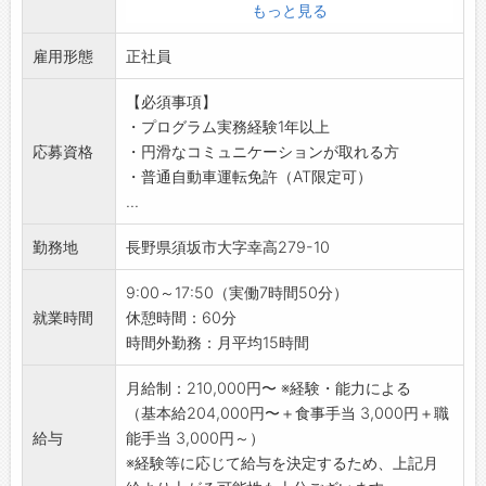
◆業務アプリケーションのシステム開発
もっと見る
・オリオン機械株式会社、及びオリオン機械グ
雇用形態
ループ会社のシステム開発
正社員
・首都圏、中京圏の大手企業、及び長野県内企
【必須事項】
業のシステム開発
・プログラム実務経験1年以上
・システム開発案件の要件定義、設計、開発、
応募資格
・円滑なコミュニケーションが取れる方
テストの各工程のうち、経験レベルに応じてご
・普通自動車運転免許（AT限定可）
担当頂く業務を決定いたします
...
◆その他
・首都圏、中京圏、長野県内企業への派遣事業
勤務地
長野県須坂市大字幸高279-10
・生産管理パッケージ(TPiCS) 導入支援
・オービックビジネスコンサルタント カスタマ
9:00～17:50（実働7時間50分）
イズ事業
就業時間
休憩時間：60分
【おすすめポイント】
時間外勤務：月平均15時間
・転勤なしで、長期キャリア形成ができる環境
です。
月給制：210,000円〜 ※経験・能力による
【変更の範囲】
（基本給204,000円〜＋食事手当 3,000円＋職
会社の定める業務
給与
能手当 3,000円～）
※経験等に応じて給与を決定するため、上記月