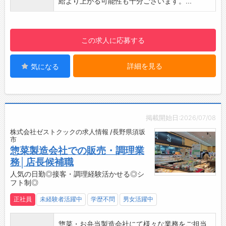
給より上がる可能性も十分ございます。...
この求人に応募する
詳細を見る
気になる
掲載開始日:2026/07/08
株式会社ゼストクックの求人情報 /長野県須坂
市
惣菜製造会社での販売・調理業
務│店長候補職
人気の日勤◎接客・調理経験活かせる◎シ
フト制◎
正社員
未経験者活躍中
学歴不問
男女活躍中
惣菜・お弁当製造会社にて様々な業務をご担当