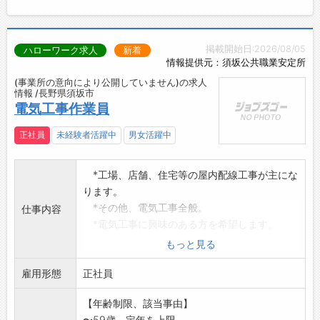
掲載開始日:2026/08/05
ハローワーク求人
新着
情報提供元：須坂公共職業安定所
(事業所の意向により公開していません)の求人
情報 /長野県須坂市
電気工事作業員
正社員
未経験者活躍中
男女活躍中
*工場、店舗、住宅等の屋内配線工事が主にな
ります。
*その他、電気工事全般。
仕事内容
*電気工事に興味のある方を希望します。
*現場へ出向く時は社有車を使用します。
もっと見る
(車種は軽4輪バン・MTです。)
雇用形態
(オートマ免許のみの方は、入社後にはマニュ
正社員
アル免許を取得し
【年齢制限、該当事由】
ていただける方)
〜59歳、定年を上限