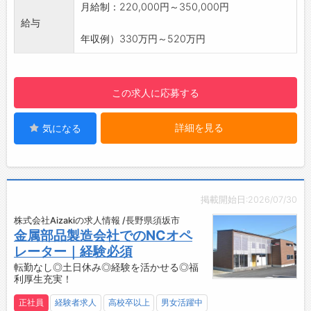
・昇給賞与あり
月給制：220,000円～350,000円
・有給休暇が取得しやすい環境（時間有給も取
給与
得可）
年収例）330万円～520万円
・ノー残業DAY制度あり
・HappyWeek制度（3日間連続で有給休暇を取
得可能）
この求人に応募する
◎仕事もプライベートも充実できる環境です♪
【1日のスケジュール例】
詳細を見る
気になる
8：20 掃 除
8：25 朝 礼
8：30 作業開始
12：00 休 憩
12：40 作業開始
掲載開始日:2026/07/30
14：50 休 憩
株式会社Aizakiの求人情報 /長野県須坂市
15：00 作業開始
金属部品製造会社でのNCオペ
16：55 掃 除
レーター｜経験必須
17：00 夕礼、終業
転勤なし◎土日休み◎経験を活かせる◎福
【研修制度・ステップアップ】
利厚生充実！
・徐々に仕事や環境に慣れていただけるペース
正社員
経験者求人
高校卒以上
男女活躍中
でお任せいたしますので安心いただける職場環