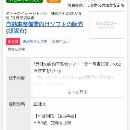
ハローワーク求人
新着
情報提供元：長野公共職業安定所
ディーアイシージャパン 株式会社の求人情
報 /長野県須坂市
自動車整備業向けソフトの販売
(須坂市)
正社員
未経験者活躍中
高校卒以上
男女活躍中
*弊社の自動車整備ソフト『新一等書記官』の企
画営業を行いま
す。パッケージシステムの販売だけでなく、
仕事内容
納品・運用指導の
アフターフォローまで行います。
もっと見る
【仕事の変更範囲:会社が定
雇用形態
める業務】
正社員
*担当地域の車両販売店・自動車整備工場・自動
【年齢制限、該当事由】
車鈑金工場が主
〜59歳、定年を上限
な営業先です。