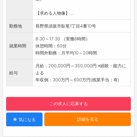
す。
・ＩｏＴ、ＡＩ等関連技術の研究調査
【求める人物像】...
・アナログ回路（リニアアンプ回路等）設計
・マイコン周辺回路設計
勤務地
長野県須坂市臥竜1丁目4番10号
・ＦＰＧＡ設計（ＶＨＤＬ，Ｖｅｒｉｌｏｇ－
ＨＤＬ）
8:30～17:30 （実働8時間）
・ディスクリートデバイスを使用した回路設計
就業時間
休憩時間：60分
・シーケンサー（ＰＬＣ）を使用した設計
時間外勤務：月平均10～20時間
【働く環境】
・社員9名体制で、少数精鋭で働いています。
月給：200,000円～350,000円 ※経験・能力に
・基本的に1人1案件を担当します。
給与
よる
・残業も月10～20時間で、プライベートも充
年収例：300万円～600万円(残業手当：有)
実！
・拠点を須坂市に構えており、北信エリアメイ
ンで転勤なし！（出張あり）
この求人に応募する
・研修は基本OJTで行います。
【求人のポイント】
詳細を見る
気になる
・地元大手製造業や大手鉄道会社のシステムを
受託開発！
・自社サービス開発にも力を入れて安定した経