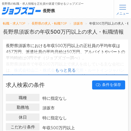
長野県の転職・求人情報を正社員や派遣で探せるジョブズゴー
長野県
メニュー
転職・求人TOP
長野県の求人・転職TOP
須坂市
年収500万円以上の求人・転
無料会員登録
ログイン
長野県須坂市の年収500万円以上の求人・転職情報
長野県須坂市における年収500万円以上の正社員の平均年収は
メニュー
457万円、派遣社員の平均月給は50万円、アルバイトやパートの
平均時給は0円です（ジョブズゴー調べ）。
トップ
長野県須坂市で年収500万円以上で求人を出している主な会社に
詳細情報で求人を探す
は、
株式会社山二
・
株式会社倭技術研究所
・
ルートインジャパン
もっと見る
タップで簡単に求人を探す
株式会社
などがあり、未経験や短期等ご希望の条件で絞り込みが
できます。
【初めての方へ】
求人検索の条件
条件を保存
長野県須坂市の地域密着型の求人サイトであるジョブズゴーでは
長野県の求人検索で選ばれる理由
長野県須坂市の求人情報を47件取り扱っており、そのうち
正社
職種
特に指定なし
員の求人
は44件、
派遣社員の求人
は1件、
アルバイト・パートの
転職支援サービスについて
求人
は0件です。
勤務地
須坂市
ハローワークにはない求人も多数扱っており、転職だけでなく、
転職支援サービス
休日
特に指定なし
第二新卒から50代・60代以上の方の再就職も可能です。 長野県
転職ノウハウ(応募書類の書き方・面接対策など)
須坂市で年収500万円以上の求人・転職情報を探している方は、
こだわり条件
年収500万円以上
転職・採用コラム