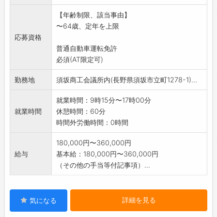
や保険設計
【年齢制限、該当事由】
※「ライフマネジメント」はアクサ生命保険株
〜64歳、定年を上限
式会社の登録商標で
応募資格
す。
普通自動車運転免許
※アクサ生命は長野県と健康経営に関する連携
必須(AT限定可)
協定を締結してお
り、健康経営アドバイザーとして健康経営の
勤務地
須坂商工会議所内(長野県須坂市立町1278-1)...
啓蒙活動と宣言企業
へのアドバイスおよび生命保険を活用したソ
就業時間：9時15分〜17時00分
リューションの提供
就業時間
休憩時間：60分
を行っています。(「健康経営」はNPO法人
時間外労働時間：0時間
健康経営研究会の
登録商標です)
180,000円〜360,000円
【変更範囲:なし】
給与
基本給：180,000円〜360,000円
（その他の手当等付記事項）...
詳細を見る
気になる