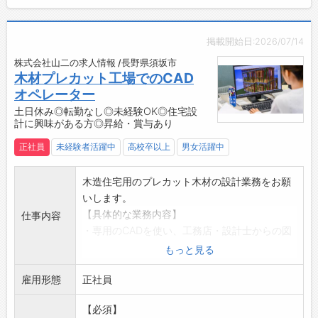
掲載開始日:2026/07/14
株式会社山二の求人情報 /長野県須坂市
木材プレカット工場でのCAD
オペレーター
土日休み◎転勤なし◎未経験OK◎住宅設
計に興味がある方◎昇給・賞与あり
正社員
未経験者活躍中
高校卒以上
男女活躍中
木造住宅用のプレカット木材の設計業務をお願
いします。
【具体的な業務内容】
仕事内容
・専用のCADを使い、工務店・設計士からの図
面を元に木材カット用の加工指示データを作成
もっと見る
※複数の物件同時進行で担当することもありま
雇用形態
す。
正社員
・工務店との打ち合わせや確認作業（電話、メ
【必須】
ール、対面など）