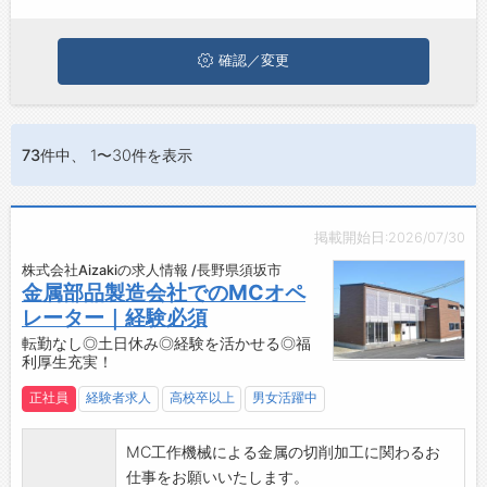
ぜひ興味のある職種に応募してみてくださいね。
ジョブズゴーについて
確認／変更
会社概要
お問い合わせ
73件
中、 1〜30件を表示
よくあるご質問
掲載開始日:2026/07/30
株式会社Aizakiの求人情報 /長野県須坂市
金属部品製造会社でのMCオペ
レーター｜経験必須
転勤なし◎土日休み◎経験を活かせる◎福
利厚生充実！
正社員
経験者求人
高校卒以上
男女活躍中
MC工作機械による金属の切削加工に関わるお
仕事をお願いいたします。