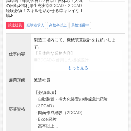
高時給！年間休日122日◎土日休み！人気
の日勤♪福利厚生充実◎3DCAD・2DCAD
経験必須！スキルを活かせる◎キレイな工
場♪
派遣社員
経験者求人
高校卒以上
男性活躍中
製造工場内にて、機械装置設計をお願いしま
す。
【具体的な業務内容】
仕事内容
■3DCADを使用した機械設計
・具体的には、工場内にある自動化・省力化装
もっと見る
置の機械設計になります。
雇用形態
■2DCADを使用した図面作成
派遣社員
■Excelを使用してデータ作成
【必須事項】
【入社後の流れ】
・自動装置・省力化装置の機械設計経験
・入館証を作り、勤務する上での注意事項を丁
（3DCAD）
寧に説明していただけます＾＾
応募資格
・図面作成経験（2DCAD）
【やりがい】
・Excel経験
・自分の手で自動化・省力化装置を設計する達
・高卒以上...
成感を味わえます！