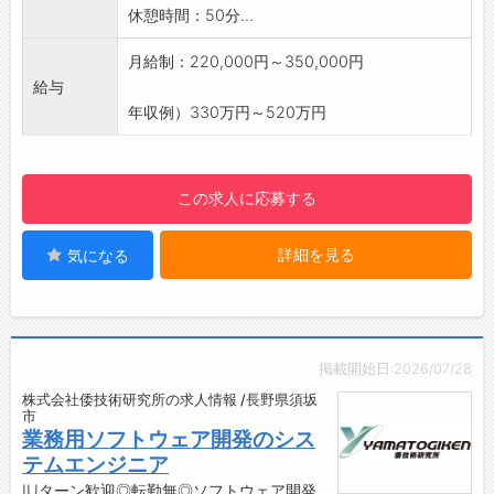
【おすすめポイント】
当社は長野県須坂市内にある製造業の会社で
休憩時間：50分...
・マイカー通勤OK（無料駐車場完備）
す。工作機械を使って精密金属部品の製造と通
・昇給賞与あり
信用・音響用のプラグジャックの製造販売を行
月給制：220,000円～350,000円
・有給休暇が取得しやすい環境（時間有給も取
なっています。
給与
得可）
会社HP：https://www.aizaki.co.jp/
年収例）330万円～520万円
・ノー残業DAY制度あり
会社の強みといたしまして、国家技能資格を有
・HappyWeek制度（3日間連続で有給休暇を取
する社員が多数在籍しており、様々な難形状部
得可能）
品の加工や難削材の加工にも対応できます。
この求人に応募する
◎仕事もプライベートも充実できる環境です♪
またマシニングセンター、5軸複合旋盤、CNC
【1日のスケジュール例】
旋盤、平面研削盤、ワイヤー放電加工機等様々
詳細を見る
気になる
8：20 掃 除
な機械を保有し、その数は40台以上となりま
8：25 朝 礼
す。そして当社在籍のSEが構築した独自の生産
8：30 作業開始
管理システム「あいぷろ」によって品質・納
12：00 休 憩
期・コスト等を一元管理できている
12：40 作業開始
ため、無数にある受注にも無駄なく効率的に対
掲載開始日:2026/07/28
14：50 休 憩
応できます。
株式会社倭技術研究所の求人情報 /長野県須坂
15：00 作業開始
ベトナムに10％子会社である「Aizaki Vietnam
市
16：55 掃 除
Co.,Ltd」を保有しています。2015年に操業を
業務用ソフトウェア開発のシス
17：00 夕礼、終業
開始して以降、現在人員規模
テムエンジニア
【研修制度・ステップアップ】
は日本本社以上となりました。また日本と同等
IUターン歓迎◎転勤無◎ソフトウェア開発