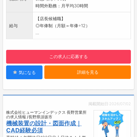
はございません。
時間外勤務：月平均30時間
・夏と冬にそれぞれ3日ずつ連休を取得できま
す。
【店長候補職】
【社内設備】
給与
◎年俸制（月額＝年俸÷12）
・休憩スペース
...
・更衣室
この求人に応募する
詳細を見る
気になる
掲載開始日:2026/07/02
株式会社ヒューマンインデックス 長野営業所
の求人情報 /長野県須坂市
機械装置の設計・図面作成｜
CAD経験必須