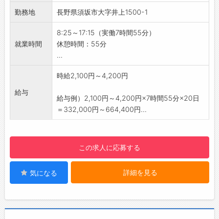
・作業を通じて、自身のスキルを磨き、より高
勤務地
長野県須坂市大字井上1500-1
度な技術を習得することが可能です◎
【職場の雰囲気】
8:25～17:15（実働7時間55分）
・弊社の派遣スタッフも勤務しており、安心し
就業時間
休憩時間：55分
てお仕事できる環境です！
...
【社内設備】
・制服は上着のみ貸与。下はジーンズやパンツ
時給2,100円～4,200円
など、ラフな格好でお仕事ができます！
給与
・休憩室やロッカーなど完備◎
給与例）2,100円～4,200円×7時間55分×20日
・キレイな工場です♪
＝332,000円～664,400円...
☆----------------------------------------
☆
◆時間単位年休制度あり！
この求人に応募する
有給休暇は1時間分、2時間分と時間単位でも取
得できます◎
詳細を見る
気になる
☆----------------------------------------
☆
◆給与前払い制度あり！
勤務実績に応じて、給与前払いが可能です◎
簡単申請！簡単受取！日払い即日払い対応！