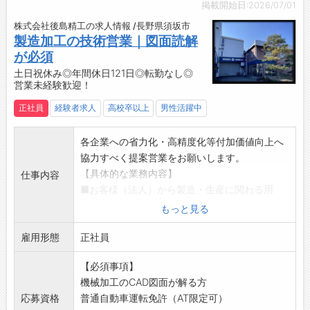
掲載開始日:2026/07/01
☆----------------------------------------
株式会社後島精工の求人情報 /長野県須坂市
☆
製造加工の技術営業｜図面読解
◆ご不明点はいつでもご相談ください！
が必須
即日対応!!フォロー体制もバッチリ
土日祝休み◎年間休日121日◎転勤なし◎
登録はご自宅からお電話で可能です◎
営業未経験歓迎！
☆----------------------------------------
正社員
経験者求人
高校卒以上
男性活躍中
☆
◆職場見学可能！自分が働くイメージができま
各企業への省力化・高精度化等付加価値向上へ
す。
協力すべく提案営業をお願いします。
みなさまのご応募を心よりお待ちしております
【具体的な業務内容】
＾＾
仕事内容
■お客様（法人）から製造・生産に関わる用
☆----------------------------------------
途・構想をヒアリング
☆
もっと見る
■課題に応じた、自社の加工技術をご提案
雇用形態
製造ラインの電子部品の搬送用トレー、省力化
正社員
装置、治具製造などの技術を活用したご提案な
【必須事項】
ど
機械加工のCAD図面が解る方
＜提案の具体例＞
応募資格
普通自動車運転免許（AT限定可）
・マガジンが重く作業者に負担がかかる→形