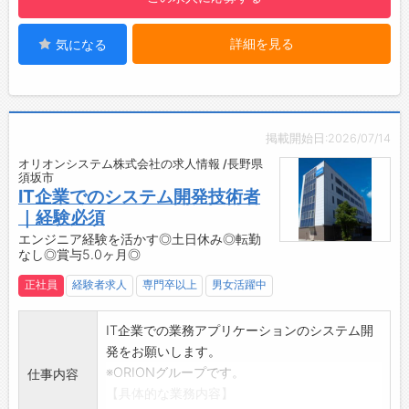
詳細を見る
気になる
掲載開始日:2026/07/14
オリオンシステム株式会社の求人情報 /長野県
須坂市
IT企業でのシステム開発技術者
｜経験必須
エンジニア経験を活かす◎土日休み◎転勤
なし◎賞与5.0ヶ月◎
正社員
経験者求人
専門卒以上
男女活躍中
IT企業での業務アプリケーションのシステム開
発をお願いします。
※ORIONグループです。
仕事内容
【具体的な業務内容】