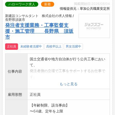
掲載開始日:2026/08/04
ハローワーク求人
新着
情報提供元：草加公共職業安定所
新建設コンサルタント 株式会社の求人情報 /
長野県須坂市
発注者支援業務・工事監督支
援・施工管理 長野県 須坂
市
正社員
未経験者活躍中
高校卒以上
男女活躍中
国土交通省や地方自治体が行う公共工事におい
て、
発注者側の立場で工事をサポートするお仕事で
仕事内容
す。
・工事現場の進捗確認や写真撮影、品質確認の
もっと見る
補助
雇用形態
・施工状況の把握や、必要な報告資料の作成
正社員
就業場所は、国土交通省・地方自治体の公共機
【年齢制限、該当事由】
関となります。通勤
〜64歳、定年を上限
は、直行直帰です。