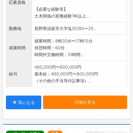
応募資格
※基本的に土日祝休み(プライベートも充実)
【必要な経験等】
※受注が多く、増員募集中です!
土木関係の実務経験1年以上...
※実績は当社HPでご紹介しています。
勤務地
長野県須坂市大字塩川390ー25...
就業時間：8時30分〜17時15分
就業時間
休憩時間：60分
時間外労働時間：10時間...
460,000円〜800,000円
給与
基本給：460,000円〜800,000円
（その他の手当等付記事項）...
詳細を見る
気になる
掲載開始日:2026/08/04