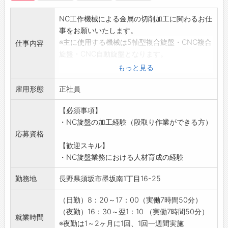
境です。
NC工作機械による金属の切削加工に関わるお仕
【キャリア形成】
事をお願いいたします。
・経験を積みながら、将来的にはグループの管
※主に使用する機械は5軸型複合旋盤・CNC複合
理者候補として活躍いただくことも可能です。
仕事内容
旋盤・CNC自動旋盤となります。
【職場環境】
【具体的な業務内容】
・社員同士のコミュニケーションが活発
もっと見る
当社NC旋盤グループにて「加工プログラミン
・相談しやすく馴染みやすい職場
雇用形態
グ」「ツールセット・寸法出し」などの機械段
正社員
・チームワークを大切にしています！
取り、「加工オペレーション」を担当していた
【社内設備】
【必須事項】
だきます。
・コーヒー、ウォーターサーバーあり
・NC旋盤の加工経験（段取り作業ができる方）
能力次第では機械の段取り作業を中心に行い、
・自動販売機あり
応募資格
加工オペレーションはオペレーターに引き継ぐ
・個別ロッカー完備
【歓迎スキル】
ことになります。
・多目的休憩室あり
・NC旋盤業務における人材育成の経験
主な製品は産業用機器部品となり、加工ワーク
・仕出し弁当あり
は鉄・ステンレス・アルミで、他にチタンなど
【採用担当者より求職者の皆様へ】
勤務地
長野県須坂市墨坂南1丁目16-25
の特殊合金があります。
はじめまして、株式会社Aizakiリクルートメン
約90%がリピート品で50〜500個/lot の中量品
トチームです。
（日勤）8：20～17：00（実働7時間50分）
が多いため、多品種生産に対応していただくこ
この度は弊社求人をご覧いただき、誠にありが
（夜勤）16：30～翌1：10 （実働7時間50分）
就業時間
とになります。
とうございます！
※夜勤は1～2ヶ月に1回、1回一週間実施