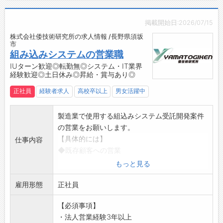
営基盤を持つ！
・常駐型ではなく、社内で開発することを大切
掲載開始日:2026/07/15
にしています！
株式会社倭技術研究所の求人情報 /長野県須坂
市
組み込みシステムの営業職
IUターン歓迎◎転勤無◎システム・IT業界
経験歓迎◎土日休み◎昇給・賞与あり◎
正社員
経験者求人
高校卒以上
男女活躍中
製造業で使用する組込みシステム受託開発案件
の営業をお願いします。
【具体的には】
仕事内容
◆既存顧客への営業
・お客様（北信メイン）へのヒアリング
もっと見る
・課題選定～システム提案
雇用形態
・社内のシステムエンジニアと打ち合わせ
正社員
・提案内容作成
【必須事項】
・受注～社内受託開発～納品のサポート
・法人営業経験3年以上
・納品後のアフターフォロー