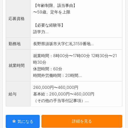
【研修制度・ステップアップ】
【年齢制限、該当事由】
じた心のサービスが
当社の製品の特徴など、セールスポイントを社
〜59歳、定年を上限
求められています。知識よりも、経験より
内研修にてマスターしてから営業に対応してい
応募資格
も、私達誰もが持って
ただきます。
【必要な経験等】
いる心の優しさ、温かさを私達は大切にしま
個人差はありますが、約1年を目安に独り立ちを
語学力...
す。それこそが最高
目指します。
のサービスであると考えているからです。
【変更の範囲】
勤務地
長野県須坂市大字仁礼3159番地...
*木の香あふれる静寂な緑の中、出逢いが心に安
企業の定める業務
らぎを生み出すよ
就業時間：8時00分〜17時00分 12時30分〜21
うな優しいふるさとの宿を創造するために、
時30分
就業時間
私達と一緒に働いて
休憩時間：60分
みませんか。自分らしさを生かせる職場をと
時間外労働時間：20時間...
考えている方、人生
の時を大切に送りたいと思っている方、お待
260,000円〜460,000円
ちしています。
給与
基本給：260,000円〜460,000円
（その他の手当等付記事項）...
詳細を見る
気になる