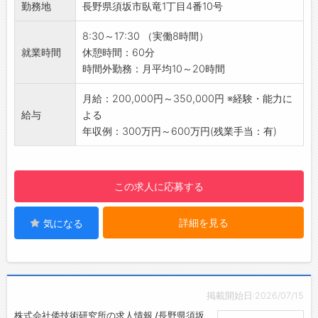
この度は弊社求人をご覧いただき、誠にありが
勤務地
長野県須坂市臥竜1丁目4番10号
【働く環境】
とうございます！
・社員9名体制で、少数精鋭で働いています。
当社は長野県須坂市内にある製造業の会社で
8:30～17:30 （実働8時間）
・基本的に1人1案件を担当します。
す。工作機械を使って精密金属部品の製造と通
就業時間
休憩時間：60分
・残業も月10～20時間で、プライベートも充
信用・音響用のプラグジャックの製造販売を行
時間外勤務：月平均10～20時間
実！
なっています。
・拠点を須坂市に構えており、北信エリアメイ
月給：200,000円～350,000円 ※経験・能力に
会社HP：https://www.aizaki.co.jp/
ンで転勤なし！（出張あり）
給与
よる
会社の強みといたしまして、国家技能資格を有
・研修は基本OJTで行います。
年収例：300万円～600万円(残業手当：有)
する社員が多数在籍しており、様々な難形状部
【求人のポイント】
品の加工や難削材の加工にも対応できます。
・地元大手製造業や大手鉄道会社のシステムを
またマシニングセンター、5軸複合旋盤、CNC
受託開発！
旋盤、平面研削盤、ワイヤー放電加工機等様々
この求人に応募する
・自社サービス開発にも力を入れて安定した経
な機械を保有し、その数は40台以上となりま
営基盤を持つ！
す。そして当社在籍のSEが構築した独自の生産
詳細を見る
気になる
・常駐型ではなく、社内で開発することを大切
管理システム「あいぷろ」によって品質・納
にしています！
期・コスト等を一元管理できている
ため、無数にある受注にも無駄なく効率的に対
応できます。
ベトナムに10％子会社である「Aizaki Vietnam
掲載開始日:2026/07/15
Co.,Ltd」を保有しています。2015年に操業を
株式会社倭技術研究所の求人情報 /長野県須坂