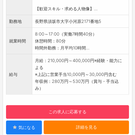
状・材質・構造のご提案（作業者の負担軽減）
【歓迎スキル・求める人物像】...
・製品への異物付着を防ぎたい→トレイ技術の
ご提案（不良品が下がり品質向上）
勤務地
長野県須坂市大字小河原2171番地5
・組立をお願いしたい→加工～組立まで社内で
一貫生産のご提案（管理費用の削減）
8:00～17:00（実働7時間40分）
・製品の反転を自動化したい→設計～完成品ま
就業時間
休憩時間：80分
で一貫生産のご提案（不良品の削減・時間短
時間外勤務：月平均10時間...
縮）
・社内製造、設計チームと連携
月給：210,000円～400,000円※経験・能力に
・企画書作成及びご提案
よる
・ご依頼いただいたら、社内と連携を取りなが
給与
※上記に営業手当10,000円～30,000円含む
ら技術提供
年収例：280万円～530万円（賞与・手当込
・アフターフォロー
み）
※既存顧客対応を中心に、新規開拓にも携わっ
ていただきます
※製品を売るのではなく、技術を活用しお客様
この求人に応募する
の課題解決をしていきます。
＜担当エリア＞
詳細を見る
気になる
長野県内および県外
※転勤なし！遠方の場合は公共交通機関を利用