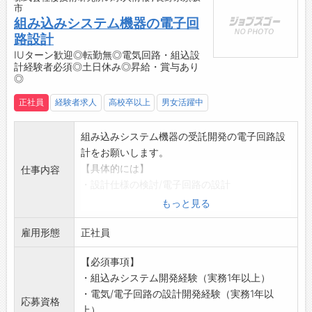
市
開始して以降、現在人員規模
組み込みシステム機器の電子回
は日本本社以上となりました。また日本と同等
路設計
の技術力によって高精度の加工と高品質の維
IUターン歓迎◎転勤無◎電気回路・組込設
持、納期対応を実現できています。
計経験者必須◎土日休み◎昇給・賞与あり
今回は本社工場でNCオペレーターを募集いたし
◎
ます。
正社員
経験者求人
高校卒以上
男女活躍中
ぜひ一緒に会社を盛り上げていきましょう！
皆様からのご応募お待ちしております。
組み込みシステム機器の受託開発の電子回路設
計をお願いします。
【具体的には】
仕事内容
・設計仕様の検討/電子回路の設計
・部品調達/ユニバーサル基板での回路試作/デ
もっと見る
バック、回路評価
雇用形態
・顧客との折衝/協力会社との折衝など、設計開
正社員
発から試作量産まで一連の工程全般を担当して
【必須事項】
いただきます。
・組込みシステム開発経験（実務1年以上）
【活かせる経験】
・電気/電子回路の設計開発経験（実務1年以
下記いずれかの設計・開発経験者は歓迎しま
応募資格
上）