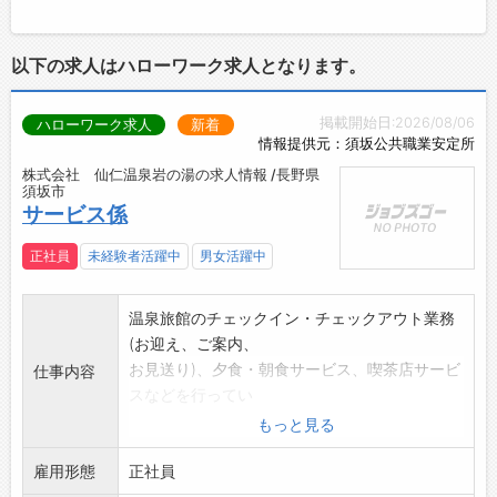
します。
＜事務作業＞
以下の求人はハローワーク求人となります。
・見積書作成
・日報作成など
掲載開始日:2026/08/06
ハローワーク求人
新着
・日々のメール、電話対応
情報提供元：須坂公共職業安定所
・企画書作成
株式会社 仙仁温泉岩の湯の求人情報 /長野県
【おすすめポイント】
須坂市
・転勤なしで須坂市に根差して働けます。
サービス係
・将来的には営業リーダーとしてのキャリアア
ップも可能です。
正社員
未経験者活躍中
男女活躍中
【やりがい】
設計から加工までの一貫生産と製品仕上がりの
温泉旅館のチェックイン・チェックアウト業務
精度と早さが当社の強みです。
(お迎え、ご案内、
お客様からの要望をお聞きし独自技術・特許技
お見送り)、夕食・朝食サービス、喫茶店サービ
仕事内容
術等でその要望に最大限にお応えすることがモ
スなどを行ってい
ットーです。
ただきます。
もっと見る
要望以上の高精度な製品と技術提供をするた
*サービス業はちょっと、旅館業はどうも・・・
め、提案から契約成立に結びつけることは非常
雇用形態
と考えておられる
正社員
に深みのある業務といえます。
皆さん。今、サービスはお客様のニーズに応