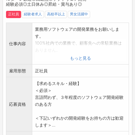
経験必須◎土日休み◎昇給・賞与あり◎
・徐々に仕事や環境に慣れていただけるペース
の技術力によって高精度の加工と高品質の維
でお任せいたしますので安心いただける職場環
持、納期対応を実現できています。
正社員
経験者求人
高校卒以上
男女活躍中
境です。
今回は本社工場でMCオペレーターを募集いた
【キャリア形成】
します。
業務用ソフトウェアの開発業務をお願いしま
・経験を積みながら、将来的にはグループの管
ぜひ一緒に会社を盛り上げていきましょう！
す。
理者候補として活躍いただくことも可能です。
皆様からのご応募お待ちしております。
100%社内での業務で、顧客先への常駐業務は
仕事内容
【職場環境】
ありません。
・社員同士のコミュニケーションが活発
開発案件の要件定義～設計・製造・保守までの
もっと見る
・相談しやすく馴染みやすい職場
各工程を担当していただきます。
・チームワークを大切にしています！
雇用形態
【具体的には】
正社員
【社内設備】
・長野県内の上場企業や国内大手メーカーの組
・コーヒー、ウォーターサーバーあり
【求めるスキル・経験】
込みシステム、アプリケーション開発
・自動販売機あり
＜必須＞
・大手鉄道会社のシステム開発
・個別ロッカー完備
言語問わず、３年程度のソフトウェア開発経験
・IoT技術を使用した自社製品開発プロジェクト
・多目的休憩室あり
応募資格
のある方
の推進など
・仕出し弁当あり
お客様とのコミュニケーションを取りながら、
【採用担当者より求職者の皆様へ】
＜下記いずれかの開発経験をお持ちの方は歓迎
協力して業務を進めていきます。
はじめまして、株式会社Aizakiリクルートメン
します＞...
今までのご経験に応じて、担当案件を決定して
トチームです。
いきます。