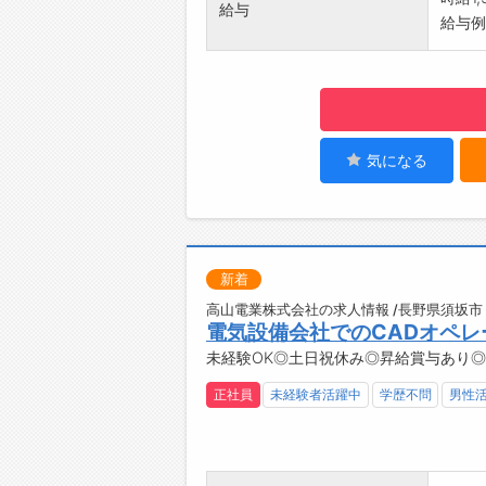
給与
【働き
給与例
・日勤
とメリ
・基本
☆----
◆時
有給休
気になる
☆----
◆給
勤務実
簡単申
新着
☆----
◆ご不
高山電業株式会社の求人情報 /長野県須坂市
電気設備会社でのCADオペレ
即日対
未経験OK◎土日祝休み◎昇給賞与あり
登録は
☆----
正社員
未経験者活躍中
学歴不問
男性
◆職場
みなさ
☆----