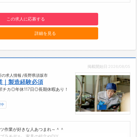
方に関して】
制服、帽子着用で作業していただきます◎
この求人に応募する
2026年5月完成！きれいな食堂や休憩スペースが充実！
備、福利厚生施設が充実しています！
詳細を見る
------------------------------------☆
与前払い制度あり！
績に応じて、給与前払いが可能です◎
請！簡単受取！日払い即日払い対応！
------------------------------------☆
掲載開始日:2026/08/05
明点はいつでもご相談ください！
応!!フォロー体制もバッチリ
の求人情報 /長野県須坂市
業｜製造経験必須
ご自宅からお電話で可能です◎
チカ◎年休117日◎長期休暇あり！
------------------------------------☆
見学可能！自分が働くイメージができます。
まのご応募を心よりお待ちしております＾＾
躍中
------------------------------------☆
ツ作業が好きな人あつまれ～＾＾
プラモデル、家具の組立やDIY…