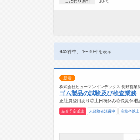
こだわり条件
30代
642件
中、 1〜30件を表示
新着
株式会社ヒューマンインデックス 長野営業所
ゴム製品の試験及び検査業務
正社員登用あり◎土日祝休み◎長期休暇
紹介予定派遣
未経験者活躍中
高校卒以上