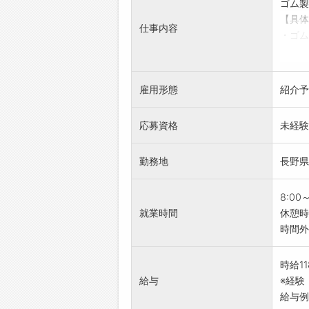
ゴム製
【具体
仕事内容
・ゴム
・試験
・自動
・試験
雇用形態
紹介予
【研修
・最初
応募資格
未経験
・社内
【職場
勤務地
長野県
・とて
【年間
・仕事
8:00
できま
就業時間
休憩時
【社内
時間外
・休憩
・ロッ
時給1
・食堂
給与
※経験
・お弁
給与例）
ん＾＾