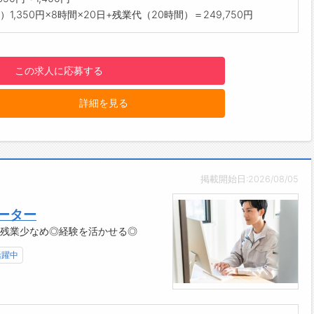
方に関して】
）1,350円×8時間×20日+残業代（20時間）＝249,750円
帯かつ土日祝休み（会社カレンダーあり）のため、プライベート
ハリをつけて働けます♪
は立ち仕事になります。
この求人に応募する
------------------------------------☆
間単位年休制度あり！
詳細を見る
暇は1時間分、2時間分と時間単位でも取得できます◎
------------------------------------☆
与前払い制度あり！
績に応じて、給与前払いが可能です◎
請！簡単受取！日払い即日払い対応！
掲載開始日:2026/08/05
------------------------------------☆
明点はいつでもご相談ください！
ーター
応!!フォロー体制もバッチリ
◎残業少なめ◎経験を活かせる◎
ご自宅からお電話で可能です◎
------------------------------------☆
活躍中
見学可能！自分が働くイメージができます。
まのご応募を心よりお待ちしております＾＾
------------------------------------☆