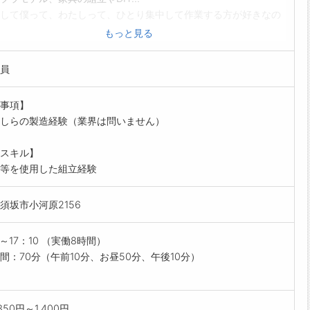
して僕って、わたしって、ひとり集中して作業する方が好きなの
もっと見る
風に感じたことがあるなら、当社の組立て作業に面白さを感じて
るかも！
員
機械製造メーカーで薬剤散布車の部品組立作業をお願いします。
的な業務内容】
事項】
用の薬剤散布車の部品組立
しらの製造経験（業界は問いません）
を使用した各部品の組立（大小様々な部品の取扱いがあります）
な作業で一台の機械を組立ていきます
スキル】
作業ではなく、1台ずつ作業していきます。
等を使用した組立経験
動かしたい方にピッタリです！
制度】
須坂市小河原2156
社員がイチから丁寧にお仕事を教えるので、未経験の方もご安心
い◎
の雰囲気】
0～17：10 （実働8時間）
い年代の方が活躍中！
間：70分（午前10分、お昼50分、午後10分）
ん黙々と作業に集中しています＾＾
を進めるうえで困ったときは、周りの社員に質問できる環境です
350円～1,400円