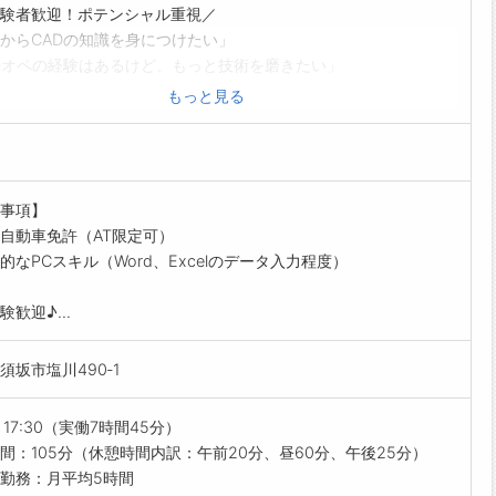
験者歓迎！ポテンシャル重視／
からCADの知識を身につけたい」
Dオペの経験はあるけど、もっと技術を磨きたい」
方でも多彩なキャリアが描ける体制を用意しています。
もっと見る
性を持って前向きに仕事に向き合える方を求めています！
の浅い方でも「挑戦したい」という方は歓迎します！
的な業務内容】
‐CADを使用した製図
事項】
作成（専用ソフト使用）
自動車免許（AT限定可）
打合せ
的なPCスキル（Word、Excelのデータ入力程度）
他業務に付随する業務
すめポイント】
験歓迎♪...
祝休み！嬉しい長期休暇もあります◎
休日117日でプライベートも充実
須坂市塩川490‐1
休暇あり：GW・お盆・年末年始
日出勤無し
カ！最寄駅から徒歩7分◎
～17:30（実働7時間45分）
車通勤でも移動ラクラク
間：105分（休憩時間内訳：午前20分、昼60分、午後25分）
ルUP◎
勤務：月平均5時間