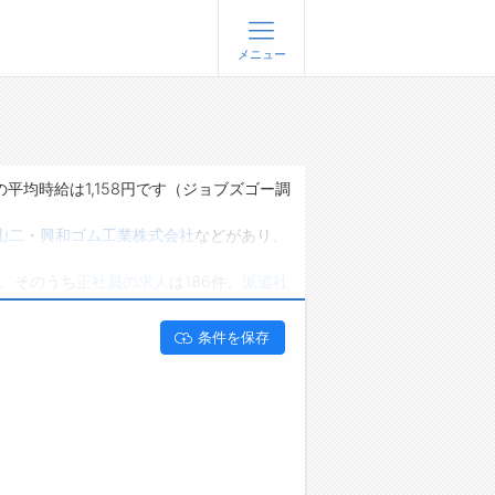
メニュー
登録
ログイン
ョブズゴーについて
平均時給は1,158円です（ジョブズゴー調
社概要
山二
・
興和ゴム工業株式会社
などがあり、
問い合わせ
り、そのうち
正社員の求人
は186件、
派遣社
くあるご質問
です。 長野県須坂市で30代の求人・転
条件を保存