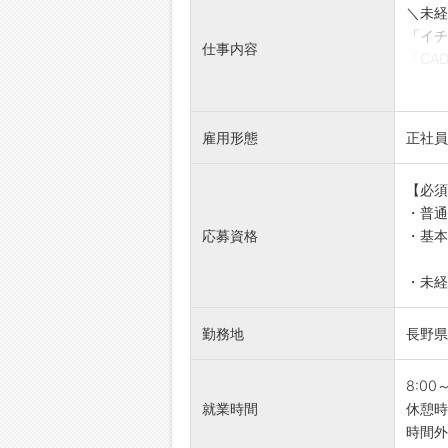
＼未経
「イチ
仕事内容
「CA
どんな
◆主体
◆経験
雇用形態
正社員
【具体
・JW
【必須
・見積
・普通
・現場
応募資格
・基本
・その
【おす
・未経
◎土日
◆年間
勤務地
長野県
◆長期
◆休
◎駅チ
8:00
◆電
就業時間
休憩時
◎スキ
時間外