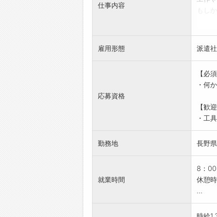
仕事内容
もしか
かな？
そんな
もらえ
雇用形態
派遣社
農業用
【具体
【必須
■農業
・何か
・工具
応募資格
・丁寧
【歓迎
※流れ
・工具
※体を
【研修
勤務地
長野県
・先輩
くださ
【職場
8：0
・幅広
就業時間
休憩時
・皆さ
...
・仕事
◎
時給1,