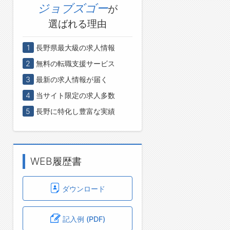
ジョブズゴー
が
選ばれる理由
1
長野県最大級の求人情報
2
無料の転職支援サービス
3
最新の求人情報が届く
4
当サイト限定の求人多数
5
長野に特化し豊富な実績
WEB履歴書
ダウンロード
記入例 (PDF)