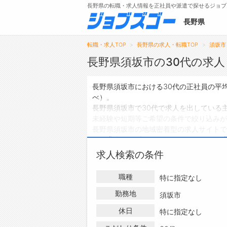
長野県の転職・求人情報を正社員や派遣で探せるジョブ
長野県
転職・求人TOP
長野県の求人・転職TOP
須坂市
長野県須坂市の30代の求人
メニュー
長野県須坂市における30代の正社員の平均
べ）。
トップ
長野県須坂市で30代で求人を出している
未経験や短期等ご希望の条件で絞り込みが
詳細情報で求人を探す
長野県須坂市の地域密着型の求人サイトで
タップで簡単に求人を探す
員の求人
は37件、
アルバイト・パートの
【初めての方へ】
ハローワークにはない求人も多数扱ってお
求人検索の条件
長野県の求人検索で選ばれる理由
職情報を探している方は、ぜひ興味のある
職種
特に指定なし
勤務地
須坂市
休日
特に指定なし