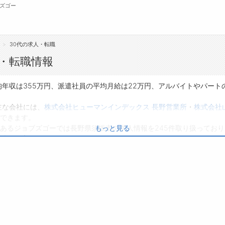
ズゴー
30代の求人・転職
無料会員
・転職情報
転職支援サービスについて
ジ
年収は355万円、派遣社員の平均月給は22万円、アルバイトやパートの
転職支援サービス
会
主な会社には、
株式会社ヒューマンインデックス 長野営業所
・
株式会社
できます。
転職ノウハウ(応募書類の書き方・面接対策な
お
あるジョブズゴーでは長野県須坂市の求人情報を245件取り扱ってお
もっと見る
ど)
よ
求人
は4件です。
転職・採用コラム
り、転職だけでなく、第二新卒から50代・60代以上の方の再就職も可能
職種に応募してみてくださいね。