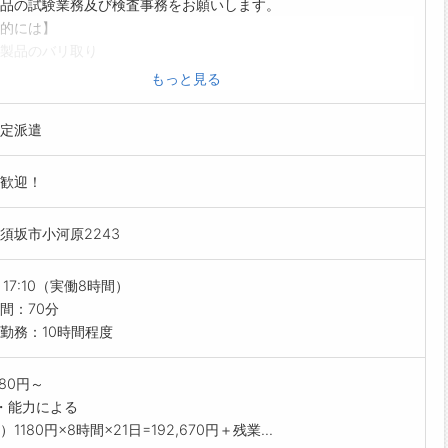
品の試験業務及び検査事務をお願いします。
的には】
製品のバリ取り
器具にゴム製品をセット
もっと見る
測定された結果をノートに記入
結果をパソコンに打ち込む※立ち作業になります。
定派遣
制度・ステップアップ】
の期間は、教育担当の方がしっかり教えてくれます＾＾
歓迎！
研修なども充実しています◎
の雰囲気】
須坂市小河原2243
も温かい職場で、上司の方が定期的に面談をしてくれます♪
休日120日＆土日休み＆長期休暇あり♪】
とプライベートの両立がしやすく、充実した休日を過ごすことが
～17:10（実働8時間）
す◎
間：70分
設備】
勤務：10時間程度
室完備！
カー完備！
180円～
完備！
・能力による
当の注文ができるので、早起きしてお弁当を作る時間が要りませ
1180円×8時間×21日=192,670円＋残業...