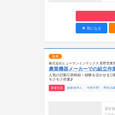
【働き
・上下
新工場
食堂完
☆----
気になる
◆給
勤務実
簡単申
☆----
新着
◆ご不
即日対
株式会社ヒューマンインデックス 長野営業所
農業機器メーカーでの組立作
登録は
人気の日勤◎高時給！経験を活かせる◎駅
☆----
モクモク作業♪
◆職場
みなさ
派遣社員
経験者求人
学歴不問
男性活
☆----
コツコ
工作や