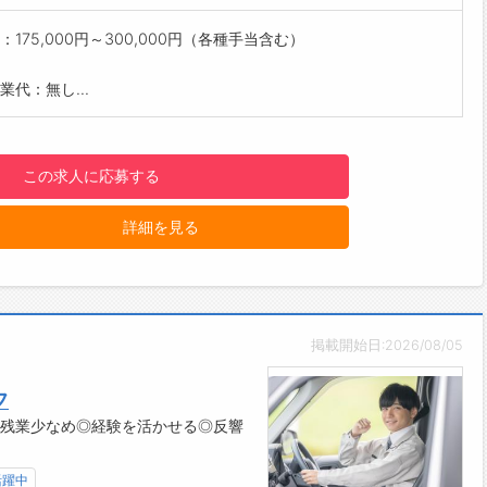
‐CAD多種を使用した多様な図面をかく力が身に付きます
験からでも安心サポート◎
：175,000円～300,000円（各種手当含む）
ト会社の通信教育があります
験でも安心して取り組める教育体制を整えています
業代：無し...
社員がしっかりサポートします
の雰囲気・社風】
は男性8割、女性2割の環境です
この求人に応募する
を進める中で困ったときには、すぐ先輩社員に質問できる環境で
詳細を見る
あいあいとした雰囲気で、堅苦しさのない職場です
（ジャンパー）貸与あり
設備】
駐車場
室
掲載開始日:2026/08/05
庫
房完備
フ
の範囲】
◎残業少なめ◎経験を活かせる◎反響
の定める業務
】
活躍中