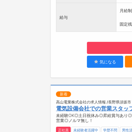
◆JW
◎未経
月給制
◆ソフ
給与
◆未経
固定残
◆先輩
【職場
・職場
・仕事
す
・和気
気になる
・制服
【社内
・無料
・休憩
新着
・冷蔵
・冷暖
高山電業株式会社の求人情報 /長野県須坂市
電気設備会社での営業スタッ
【変更
未経験OK◎土日祝休み◎昇給賞与あり
・会社
営業◎ノルマ無し！
【転勤
・無し
正社員
未経験者活躍中
学歴不問
男性