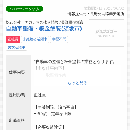
掲載開始日:2026/06/02
ハローワーク求人
情報提供元：長野公共職業安定所
株式会社 ナカジマの求人情報 /長野県須坂市
自動車整備・板金塗装(須坂市)
正社員
未経験者活躍中
学歴不問
男女活躍中
*自動車の整備と板金塗装の業務となります。
【主な仕事内容】
仕事内容
・一般整備作業
・点検、車検作業
もっと見る
・事故車等の板金、塗装、修理業務
雇用形態
・納車及び引き取り
正社員
・その他当社作業に関連する業務全般
【年齢制限、該当事由】
【変更の範囲:変更なし】
〜59歳、定年を上限
応募資格
【必要な経験等】