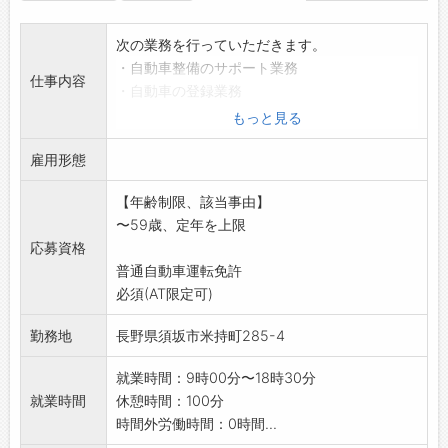
次の業務を行っていただきます。
・自動車整備のサポート業務
仕事内容
・自動車の登録業務
・自動車の販売関わるサポート業務
もっと見る
・来客時の対応
雇用形態
*取扱い車種は輸入乗用車がメインです。
変更範囲:変更なし
【年齢制限、該当事由】
〜59歳、定年を上限
応募資格
普通自動車運転免許
必須(AT限定可)
勤務地
長野県須坂市米持町285-4
就業時間：9時00分〜18時30分
就業時間
休憩時間：100分
時間外労働時間：0時間...