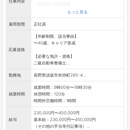
仕事内容
・自動車の登録業務
・自動車の販売
もっと見る
・来客時の対応
雇用形態
*取扱い車種は輸入乗用車がメインです。
正社員
変更範囲:変更なし
【年齢制限、該当事由】
〜40歳、キャリア形成
応募資格
【必要な免許・資格】
二級自動車整備士...
勤務地
長野県須坂市米持町285-4...
就業時間：9時00分〜18時30分
就業時間
休憩時間：120分
時間外労働時間：1時間
230,000円〜450,000円
給与
基本給：230,000円〜450,000円
（その他の手当等付記事項）...