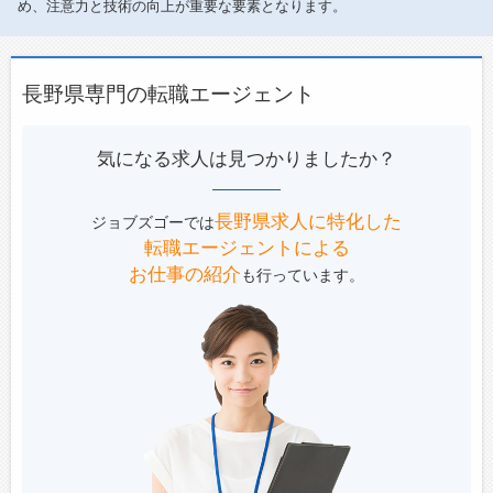
め、注意力と技術の向上が重要な要素となります。
・地元で働きたい！資格取得したい！自分のペ
ースで仕事に取り組むなど、色々なスタッフが
一緒に働いています。
長野県専門の転職エージェント
【働き方に関して】
2024年度サービススタッフ実績
・有休取得率61％
気になる求人は見つかりましたか？
・育児休業取得率25％
【社内設備】
長野県求人に特化した
ジョブズゴーでは
・ロッカー
転職エージェントによる
・冷蔵庫
お仕事の紹介
も行っています。
・電子レンジ
・電気ポット
・夏季は飲み物・ゼリー・飴など熱中症対策万
全！
・暑さ寒さ対策として、冷暖房完備の工場、も
しくはスポットクーラー・空調服、ジェットヒ
ーターなどあり！