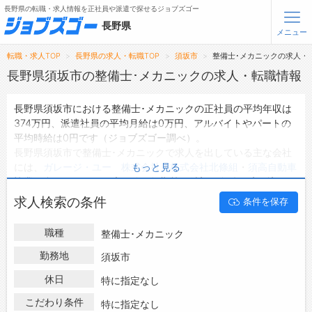
長野県の転職・求人情報を正社員や派遣で探せるジョブズゴー
長野県
メニュー
転職・求人TOP
長野県の求人・転職TOP
須坂市
整備士･メカニックの求人・
無料会員登録
ログイン
長野県須坂市の整備士･メカニックの求人・転職情報
長野県須坂市における整備士･メカニックの正社員の平均年収は
メニュー
374万円、派遣社員の平均月給は0万円、アルバイトやパートの
平均時給は0円です（ジョブズゴー調べ）。
トップ
長野県須坂市で整備士･メカニックで求人を出している主な会社
詳細情報で求人を探す
には、
ガレージ・ユー 株式会社
・
株式会社北條組
・
須高自動車
もっと見る
タップで簡単に求人を探す
協業組合
などがあり、未経験や短期等ご希望の条件で絞り込みが
できます。
【初めての方へ】
求人検索の条件
条件を保存
長野県須坂市の地域密着型の求人サイトであるジョブズゴーでは
長野県の求人検索で選ばれる理由
長野県須坂市の求人情報を8件取り扱っており、そのうち
正社員
職種
整備士･メカニック
の求人
は7件、
派遣社員の求人
は0件、
アルバイト・パートの求
転職支援サービスについて
人
は0件です。
勤務地
須坂市
ハローワークにはない求人も多数扱っており、転職だけでなく、
転職支援サービス
休日
特に指定なし
第二新卒から50代・60代以上の方の再就職も可能です。 長野県
転職ノウハウ(応募書類の書き方・面接対策など)
須坂市で整備士･メカニックの求人・転職情報を探している方
こだわり条件
特に指定なし
転職・採用コラム