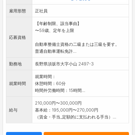
※未経験者歓迎します。作業は丁寧に指導いた
雇用形態
します。
正社員
※経験者については別途ご相談ください。
【年齢制限、該当事由】
※女性の方も歓迎いたします。
〜59歳、定年を上限
※60歳以上の方もご相談に応じます。
応募資格
【変更範囲:変更なし】
自動車整備士資格の二級または三級を要す。
普通自動車運転免許...
勤務地
長野県須坂市大字小山 2497-3
就業時間：
就業時間
休憩時間：60分
時間外労働時間：15時間...
210,000円〜300,000円
給与
基本給：195,000円〜270,000円
（賃金・手当_定額的に支払われる手当）...