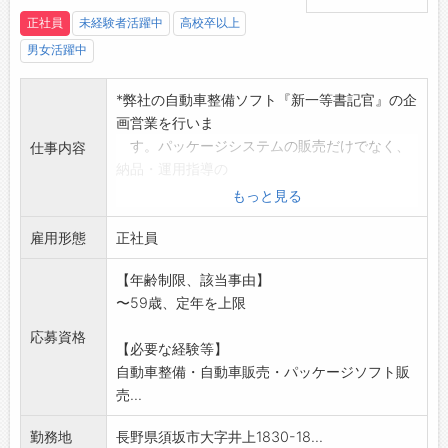
依頼の整備や車検でお預かりした車の追加整
正社員
未経験者活躍中
高校卒以上
備）
男女活躍中
↓
18:00～20:00 退社（シフトによる）
*弊社の自動車整備ソフト『新一等書記官』の企
【研修制度・ステップアップ】
画営業を行いま
・充実した社内研修制度あり！
す。パッケージシステムの販売だけでなく、
仕事内容
・慣れていただくため、OJTの形で個別丁寧に
納品・運用指導の
お教えいたします◎
アフターフォローまで行います。
もっと見る
・車検のコバックのチェーン店としての研修も
【仕事の変更範囲:会社が定
ありますので、スキルアップを最大限バックア
雇用形態
める業務】
正社員
ップします♪
*担当地域の車両販売店・自動車整備工場・自動
・心温かい先輩たちが丁寧かつ優しく教えてく
【年齢制限、該当事由】
車鈑金工場が主
れます♪
〜59歳、定年を上限
な営業先です。
【職場の雰囲気・社風】
*ご契約頂いたソフトやパソコンの納品設置作業
応募資格
■意思疎通が図りやすい職場を目指していま
【必要な経験等】
や、お客様から
す！
自動車整備・自動車販売・パッケージソフト販
の修理受付も行いますので、パソコンやイン
・直接、先輩や上司に何でも話せる「1on1面
売...
ターネットの知識
談」を実施！
が身につきます。(修理作業は専門担当者が行
・「伝わる伝え方」の研修を実施！
勤務地
長野県須坂市大字井上1830-18...
います。)