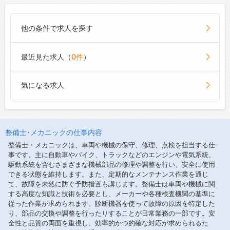
ーションに繋がっています。
【研修制度・ステップアップ】
他の条件で求人を探す
・資格取得支援（国家整備士・自動車検査員・
Hondaサービス資格）
・サービス研修（随時）
最近見た求人（
0件
）
・頑張りに応じた評価制度を導入（年1回昇給あ
り）
気になる求人
【職場の雰囲気・社風】
・お仕事で大変なことは季節の気候です。夏は
暑く冬は寒いですが、社員が働きやすいよう環
境の整備に努めています。
整備士･メカニックの仕事内容
夏は熱中症対策として空調服やドリンク等を
整備士・メカニックは、車両や機械の保守、修理、点検を担当する仕
準備、冬はジェットヒーターを設置するなど対
事です。主に自動車やバイク、トラックなどのエンジンや電気系統、
応しています。
駆動系統を含むさまざまな機械部品の修理や調整を行い、安全に使用
また、つなぎやジャンパー・安全靴は貸与い
できる状態を維持します。また、定期的なメンテナンス作業を通じ
たします。工具貸与もありますので、ご安心く
て、故障を未然に防ぐ予防措置も講じます。整備士は車両や機械に関
ださい。
する高度な知識と技術を必要とし、メーカーや各種検査機関の基準に
従った作業が求められます。診断機器を使って故障の原因を特定した
・やる時は集中して仕事をして、ランチタイム
り、部品の交換や調整を行ったりすることが日常業務の一部です。安
や休憩はゆっくり休む、オンオフをしっかり切
全性と品質の両面を重視し、効率的かつ的確な対応が求められるた
り替える職場です。