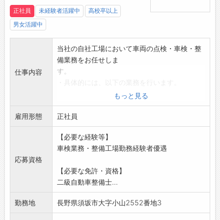
くさんいて活気のある会社です。
正社員
未経験者活躍中
高校卒以上
悩み事や分からないことがあっても、頼もしい
男女活躍中
上司がいつでも支えてくれます。
そして、なによりも様々なことに挑戦ができる
当社の自社工場において車両の点検・車検・整
会社です。
備業務をお任せしま
さぁ、皆で長野県を盛り上げていきましょう！
す。
仕事内容
【取扱メーカー】
・具体的には、以下の業務を行います。
レクサス、トヨタ、日産、ホンダ、マツダ、ス
・法定点検・一般整備
もっと見る
バル、スズキ、三菱自動車、
・車検整備・検査ライン業務
ダイハツ、メルセデス・ベンツ、BMW、アウデ
雇用形態
・オイル・タイヤ交換などの軽整備
正社員
ィ、フォルクスワーゲン、ポルシェ、
・故障診断・修理対応
MINI、キャデラック、シボレー、フォード、ク
【必要な経験等】
【変更範囲:変更なし】
ライスラー、ジープ、ジャガー、
車検業務・整備工場勤務経験者優遇
ロータス、ボルボ、プジョー、ルノー、シトロ
応募資格
エン、フィアット、アルファロメオ
【必要な免許・資格】
／
二級自動車整備士...
ロイヤルでは、スタッフ一人ひとりが輝ける環
勤務地
長野県須坂市大字小山2552番地3
境を大切にしています◎
あなたもそんな環境で一緒にお仕事をしてみま