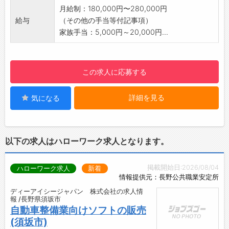
・働く環境にフォーカスし、常に働きやすい環
月給制：180,000円〜280,000円
境を目指しています。
給与
（その他の手当等付記事項）
3）2軸の人材育成
家族手当：5,000円～20,000円...
・各種研修（コバック・メーカーなど）では、
高い整備技術・接客技術が習得できます。
・ロイヤル独自の社内研修では、社会人として
この求人に応募する
の知識や育成技術、店舗運営まで学ぶことがで
きます。
詳細を見る
気になる
【やりがい】
・お客様のご満足やご安心をいただける整備を
行い、「ありがとう」と感謝されるやりがいの
あるお仕事です。
以下の求人はハローワーク求人となります。
【1日の業務の流れ】
8:00～10:00 出社（シフトによる）
掲載開始日:2026/08/04
ハローワーク求人
新着
↓
情報提供元：長野公共職業安定所
8:00～12:00 点検、整備
ディーアイシージャパン 株式会社の求人情
↓
報 /長野県須坂市
12:00 昼食
自動車整備業向けソフトの販売
↓
(須坂市)
13:00～18:00 オプション整備 （お客様のご