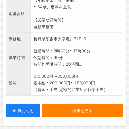
【年齢制限、該当事由】
※資格取得費用援助します。
〜64歳、定年を上限
※65歳以上の応募も可能です(労働条件について
応募資格
は応相談)
【必要な経験等】
変更範囲:変更なし
自動車整備...
勤務地
長野県須坂市大字塩川329-6...
就業時間：8時30分〜17時30分
就業時間
休憩時間：90分
時間外労働時間：20時間...
210,000円〜300,000円
給与
基本給：200,000円〜280,000円
（賃金・手当_定額的に支払われる手当）...
詳細を見る
気になる