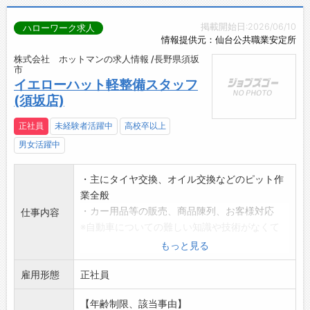
掲載開始日:2026/06/10
ハローワーク求人
情報提供元：仙台公共職業安定所
株式会社 ホットマンの求人情報 /長野県須坂
市
イエローハット軽整備スタッフ
(須坂店)
正社員
未経験者活躍中
高校卒以上
男女活躍中
・主にタイヤ交換、オイル交換などのピット作
業全般
・カー用品等の販売、商品陳列、お客様対応
仕事内容
※自動車についての難しい知識や技術がなくて
も大丈夫!
もっと見る
未経験者の方にも親切に指導いたします。
雇用形態
※商品購入時、社員特典あり。
正社員
※制服は貸与します。
【年齢制限、該当事由】
変更範囲:会社の定める業務