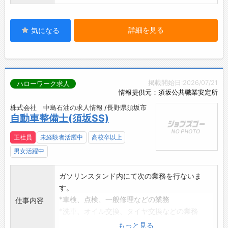
詳細を見る
気になる
掲載開始日:2026/07/21
ハローワーク求人
情報提供元：須坂公共職業安定所
株式会社 中島石油の求人情報 /長野県須坂市
自動車整備士(須坂SS)
正社員
未経験者活躍中
高校卒以上
男女活躍中
ガソリンスタンド内にて次の業務を行ないま
す。
*車検、点検、一般修理などの業務
仕事内容
*洗車、オイル交換、タイヤ交換などの業務
*灯油配達などガソリンスタンド業務全般
もっと見る