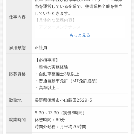
売を運営している企業で、整備業務全般を担当
していただきます。
仕事内容
【具体的な業務内容】
・アフターメンテナンス
・車検整備
もっと見る
・定期点検 等
雇用形態
【ロイヤルで整備士として働く3つのメリット
正社員
◎】
【必須事項】
1）オールメーカー取扱なので、様々な車種を整
・整備の実務経験
備できる！
応募資格
・自動車整備士3級以上
・ロイヤルオートサービスでは、車検のコバッ
・普通自動車免許（MT免許必須）
ク・自社整備工場を長野県内で8店舗運営。年
・高卒以上...
間車検生産台数は20,000台。
・国産車・輸入車問わず整備に携われるので、
勤務地
長野県須坂市小山蒔田2529-5
様々な知識や技術を習得できます。
2）働きやすい環境！若い世代が活躍していま
8:30～17:30（実働8時間）
す◎
就業時間
休憩時間：60分
・ロイヤルが創っているのは人です！「人材」
時間外勤務：月平均20時間
は「人財」と考えています。