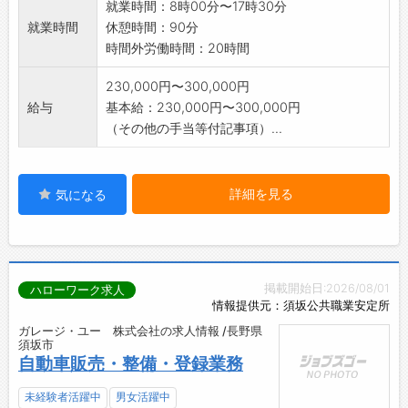
就業時間：8時00分〜17時30分
せんか？
就業時間
休憩時間：90分
あなたが活躍できるフィールドを用意して、お
時間外労働時間：20時間
待ちしております！
全力でサポートします♪
230,000円〜300,000円
共に大きく成長していきましょう！
給与
基本給：230,000円〜300,000円
＼
（その他の手当等付記事項）...
詳細を見る
気になる
掲載開始日:2026/08/01
ハローワーク求人
情報提供元：須坂公共職業安定所
ガレージ・ユー 株式会社の求人情報 /長野県
須坂市
自動車販売・整備・登録業務
未経験者活躍中
男女活躍中