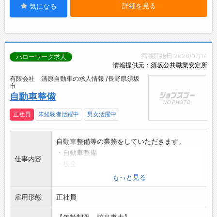
詳細を見る
気になる
掲載開始日:2026/07/14
ハローワーク求人
情報提供元：須坂公共職業安定所
有限会社 清原自動車の求人情報 /長野県須坂
市
自動車整備
正社員
未経験者活躍中
男女活躍中
自動車整備等の業務をしていただきます。
・自動車整備
仕事内容
・板金
・塗装
もっと見る
※未経験の方も自動車の洗車、オイル交換、納
雇用形態
車等の業務から覚え
正社員
ていただきます。