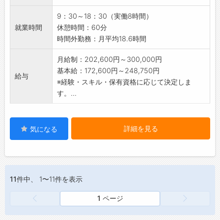
当社はHondaの正規ディーラーです。資格取得
9：30～18：30（実働8時間）
支援制度でキャリアアップを目指す働き方も、
就業時間
休憩時間：60分
資格は取らずに自分のペースでお仕事をするこ
時間外勤務：月平均18.6時間
ともできます。
入社してから国家1級自動車整備士や自動車検査
月給制：202,600円～300,000円
員資格を取得したスタッフもいます。
基本給：172,600円～248,750円
給与
【1日の業務の流れ(例)】
※経験・スキル・保有資格に応じて決定しま
9:30～朝礼、清掃、オープンに向けて準備
す。...
10:00～点検や整備作業
12:00～ランチタイム
13:00～整備作業・書類作成など
詳細を見る
気になる
18:00～閉店 片付け・掃除
18:30～退勤
【やりがい】
お客様に安心・安全のカーライフをお届けする
11件
中、 1〜11件を表示
のが私たちの仕事です。
お客様からお預かりしたおクルマを綺麗に仕上
1 ページ
げることができたとき、日々の業務で成長を感
じる時や新しい資格取得も、やりがいやモチベ