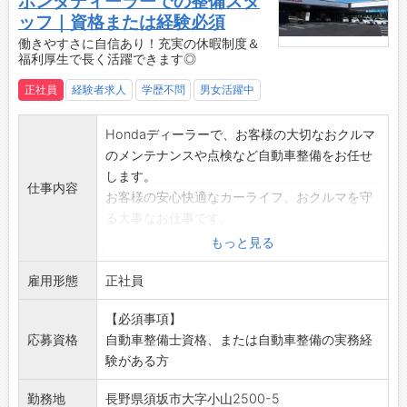
ホンダディーラーでの整備スタ
ッフ｜資格または経験必須
働きやすさに自信あり！充実の休暇制度＆
福利厚生で長く活躍できます◎
正社員
経験者求人
学歴不問
男女活躍中
Hondaディーラーで、お客様の大切なおクルマ
のメンテナンスや点検など自動車整備をお任せ
します。
仕事内容
お客様の安心快適なカーライフ、おクルマを守
る大事なお仕事です。
【主な仕事内容：自動車整備業務全般】
もっと見る
・一般整備（オイル・タイヤ交換など）
雇用形態
・12カ月点検・車検
正社員
・各種点検（初回点検・半年点検など）
【必須事項】
・部用品取付
応募資格
自動車整備士資格、または自動車整備の実務経
・洗車・室内清掃・軽作業など
験がある方
※経験やスキルに応じて、お客様への整備内容
のご説明・アドバイスなどもお任せします。
勤務地
長野県須坂市大字小山2500-5
【おすすめポイント】