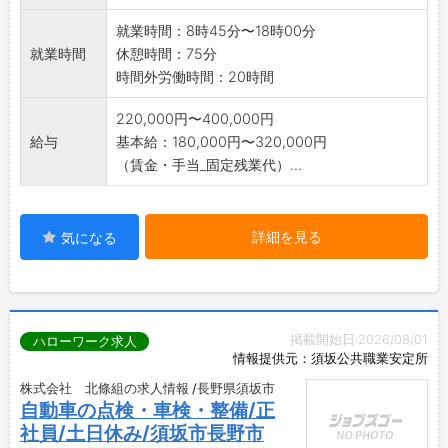
■さまざまなスタッフが活躍！
*営業先は社用車を使用して移動します。
就業時間：8時45分〜18時00分
・スタッフの年代別構成比率は、20代が
就業時間
休憩時間：75分
42％、30代が26％、40代が20％、50代が
時間外労働時間：20時間
12％。
・男女比率は6対4であり、年齢や男女問わず、
220,000円〜400,000円
さまざまなスタッフの方が活躍しています♪
給与
基本給：180,000円〜320,000円
■社内イベントも充実！
（賃金・手当_固定残業代）...
・お花見やボーリング大会の他、経営方針発表
会などの社内イベントもあります。
・年間イベントの開催数は、その年によって異
詳細を見る
気になる
なりますが、10回以上開催される年もありま
す。
【先輩社員の声】
■2012年入社/整備士（専門職）
入社してから、様々な年齢層の仲間の仕事の仕
掲載開始日:2026/08/01
ハローワーク求人
方や仕事に対する姿勢などを見て感じて、一つ
情報提供元：須坂公共職業安定所
の物事に対していろいろな考え方をできるよう
株式会社 北條組の求人情報 /長野県須坂市
になりました。
自動車の点検・車検・整備/正
■2013年入社/副店長（総合職）
社員/土日休み/須坂市長野市
ロイヤルオートサービスは、若いスタッフがた