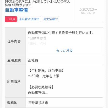
(事業所の意向により公開していません)の求人
情報 /長野県須坂市
自動車整備
正社員
未経験者活躍中
男女活躍中
自動車整備に付随する作業全般を行います。
*自動車修理
仕事内容
*車検、点検
*オイル交換、タイヤ交換
もっと見る
*ナビ等の取り付け
雇用形態
*洗車等
正社員
※真面目にやる気を持って作業を行える方を希
【年齢制限、該当事由】
望します。
〜59歳、定年を上限
※家庭的な雰囲気で楽しく作業ができます。
応募資格
変更範囲:変更なし
【必要な経験等】
自動車整備...
勤務地
長野県須坂市