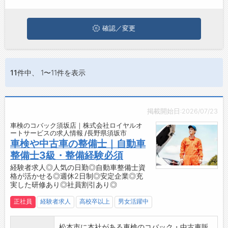
は、ぜひ興味のある職種に応募してみてくださいね。
ジョブズゴーについて
確認／変更
会社概要
お問い合わせ
11件
中、 1〜11件を表示
よくあるご質問
掲載開始日:2026/07/23
車検のコバック須坂店｜株式会社ロイヤルオ
ートサービスの求人情報 /長野県須坂市
車検や中古車の整備士｜自動車
整備士3級・整備経験必須
経験者求人◎人気の日勤◎自動車整備士資
格が活かせる◎週休2日制◎安定企業◎充
実した研修あり◎社員割引あり◎
正社員
経験者求人
高校卒以上
男女活躍中
松本市に本社がある車検のコバック・中古車販