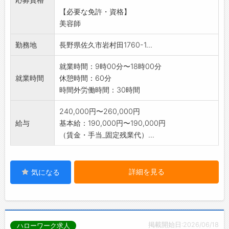
ネイリスト、アイリスト、エステティシャン、
【必要な免許・資格】
総合職
美容師
※ただしスタイリスト、アシスタント、アイリ
ストについては、
勤務地
長野県佐久市岩村田1760-1...
美容師免許保有者に限る。
就業時間：9時00分〜18時00分
就業時間
休憩時間：60分
時間外労働時間：30時間
240,000円〜260,000円
給与
基本給：190,000円〜190,000円
（賃金・手当_固定残業代）...
詳細を見る
気になる
掲載開始日:2026/06/18
ハローワーク求人