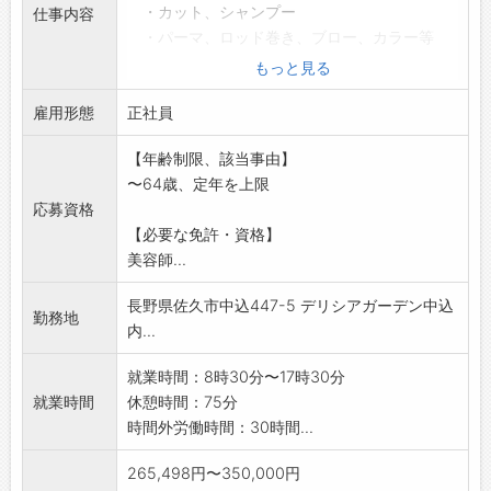
・カット、シャンプー
仕事内容
・パーマ、ロッド巻き、ブロー、カラー等
・ドライヤー等備品の準備や使用後の片づ
もっと見る
け、整理
雇用形態
・使用済みタオル類の洗たく
正社員
・ロッド等器具類の洗浄など
【年齢制限、該当事由】
・フロアの清掃
〜64歳、定年を上限
※店長を目指す方の応募歓迎
応募資格
※今後免許取得予定の方の応募も可(支援制度あ
【必要な免許・資格】
り)
美容師...
変更範囲:変更なし
長野県佐久市中込447-5 デリシアガーデン中込
勤務地
内...
就業時間：8時30分〜17時30分
就業時間
休憩時間：75分
時間外労働時間：30時間...
265,498円〜350,000円