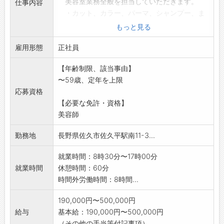
美容室業務全般を担当していただきます。
仕事内容
・カット、カラー、パーマ、シャンプー、ま
つげパーマ等
もっと見る
・ブライダルのヘアメイク等
雇用形態
・電話対応・接客
正社員
・見学歓迎、幅広い年齢層のスタッフが活躍
【年齢制限、該当事由】
しています。
〜59歳、定年を上限
お気軽にお問い合わせください。
応募資格
・短時間正社員
【必要な免許・資格】
※「ラ・クープ(佐久市跡部)」でも同時募集中で
美容師
す。
<業務変更の範囲:なし>
勤務地
長野県佐久市佐久平駅南11-3...
就業時間：8時30分〜17時00分
就業時間
休憩時間：60分
時間外労働時間：8時間...
190,000円〜500,000円
給与
基本給：190,000円〜500,000円
（その他の手当等付記事項）...