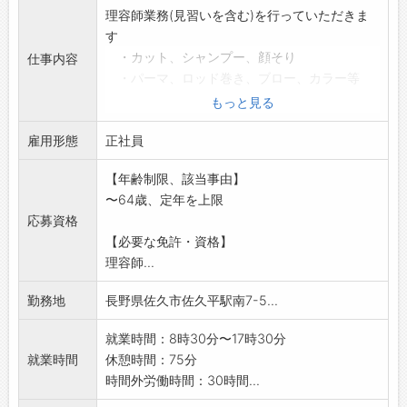
理容師業務(見習いを含む)を行っていただきま
す
・カット、シャンプー、顔そり
仕事内容
・パーマ、ロッド巻き、ブロー、カラー等
・ドライヤー等備品の準備や使用後の片づ
もっと見る
け、整理
雇用形態
・使用済みタオル類の洗たく
正社員
・ロッド等器具類の洗浄など
【年齢制限、該当事由】
・フロアの清掃
〜64歳、定年を上限
※店長を目指す方の応募歓迎
応募資格
※今後免許取得予定の方の応募も可(支援制度あ
【必要な免許・資格】
り)
理容師...
変更範囲:変更なし
勤務地
長野県佐久市佐久平駅南7-5...
就業時間：8時30分〜17時30分
就業時間
休憩時間：75分
時間外労働時間：30時間...