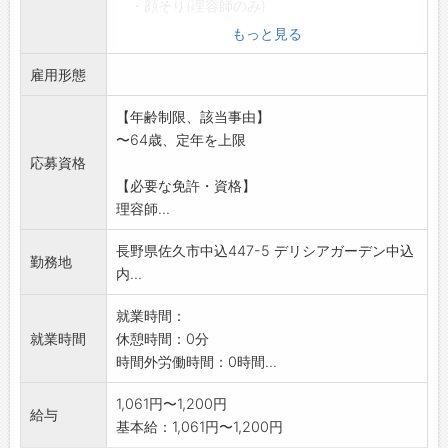
・顔そり(理容師のみ)
・パーマ、ロッド巻き、ブロー、カラー等
もっと見る
・ドライヤー等備品の準備や使用後の片づ
雇用形態
け、整理
・使用済みタオル類の洗たく
【年齢制限、該当事由】
・ロッド等器具類の洗浄など
〜64歳、定年を上限
・フロアの清掃
応募資格
※今後免許取得予定の方の応募も可(支援制度あ
【必要な免許・資格】
り)
理容師...
変更範囲:変更なし
長野県佐久市中込447-5 デリシアガーデン中込
勤務地
内...
就業時間：
就業時間
休憩時間：0分
時間外労働時間：0時間...
1,061円〜1,200円
給与
基本給：1,061円〜1,200円