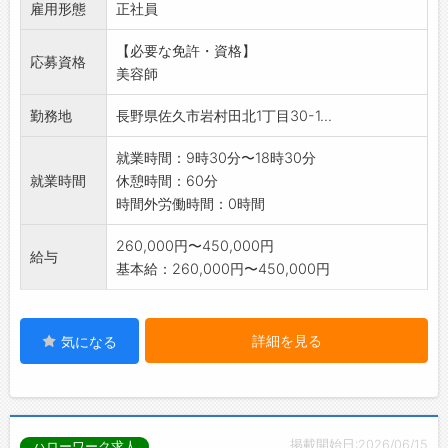
雇用形態
◆未経験の方でも指導いたします。お気軽にご
正社員
応募下さい。
【必要な免許・資格】
【変更範囲:なし】
応募資格
美容師
勤務地
長野県佐久市岩村田北1丁目30-1...
就業時間：9時30分〜18時30分
就業時間
休憩時間：60分
時間外労働時間：0時間
260,000円〜450,000円
給与
基本給：260,000円〜450,000円
詳細を見る
気になる
掲載開始日:2026/06/15
ハローワーク求人