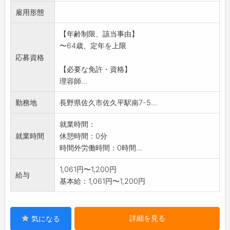
・ドライヤー等備品の準備や使用後の片づ
雇用形態
け、整理
・使用済みタオル類の洗たく
【年齢制限、該当事由】
・ロッド等器具類の洗浄など
〜64歳、定年を上限
・フロアの清掃
応募資格
※今後免許取得予定の方の応募も可(支援制度あ
【必要な免許・資格】
り)
理容師...
変更範囲:変更なし
勤務地
長野県佐久市佐久平駅南7-5...
就業時間：
就業時間
休憩時間：0分
時間外労働時間：0時間...
1,061円〜1,200円
給与
基本給：1,061円〜1,200円
詳細を見る
気になる