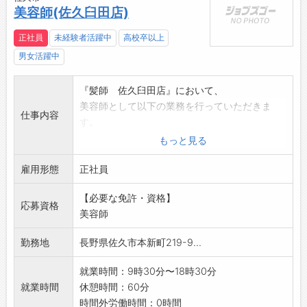
美容師(佐久臼田店)
正社員
未経験者活躍中
高校卒以上
男女活躍中
『髪師 佐久臼田店』において、
美容師として以下の業務を行っていただきま
仕事内容
す。
■カット専門店『髪師』での美容師全般業務を
もっと見る
していただきます。
雇用形態
■未経験の方でも指導いたします。お気軽にご
正社員
応募ください。
【必要な免許・資格】
【変更範囲:なし】
応募資格
美容師
勤務地
長野県佐久市本新町219-9...
就業時間：9時30分〜18時30分
就業時間
休憩時間：60分
時間外労働時間：0時間