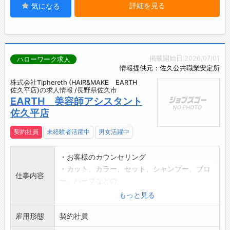
詳細を見る
気になる
掲載開始日:2026/07/01
ハローワーク求人
情報提供元：佐久公共職業安定所
株式会社Tiphereth (HAIR&MAKE EARTH
佐久平店)の求人情報 /長野県佐久市
EARTH 美容師アシスタント
佐久平店
契約社員
未経験者活躍中
男女活躍中
・お客様のカウンセリング
・カット、カラー、セット、シャンプー、ブロ
仕事内容
ー、パーマなどの
施術のサポート
もっと見る
・お客様のお出迎え、お見送り、お会計
雇用形態
・予約管理などフロント業務、清掃、商品管理
契約社員
・後輩スタッフの教育、指導