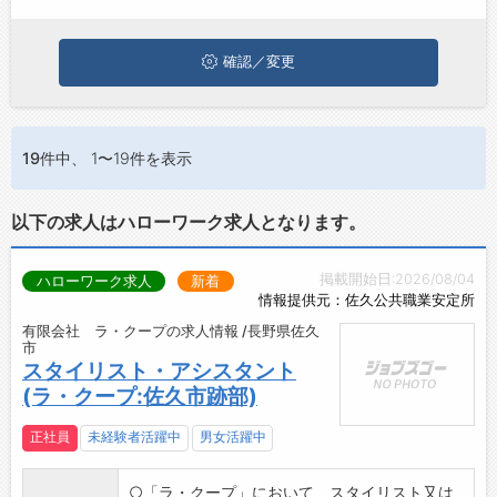
ひ興味のある職種に応募してみてくださいね。
ジョブズゴーについて
確認／変更
会社概要
お問い合わせ
19件
中、 1〜19件を表示
よくあるご質問
以下の求人はハローワーク求人となります。
掲載開始日:2026/08/04
ハローワーク求人
新着
情報提供元：佐久公共職業安定所
有限会社 ラ・クープの求人情報 /長野県佐久
市
スタイリスト・アシスタント
(ラ・クープ:佐久市跡部)
正社員
未経験者活躍中
男女活躍中
○「ラ・クープ」において、スタイリスト又は