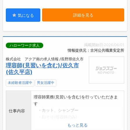
詳細を見る
気になる
掲載開始日:2026/06/01
ハローワーク求人
情報提供元：古河公共職業安定所
株式会社 アクア南の求人情報 /長野県佐久市
理容師(見習いを含む)/佐久市
(佐久平店)
未経験者活躍中
男女活躍中
理容師業務(見習いを含む)を行っていただきま
す
・カット、シャンプー
仕事内容
・顔そり(理容師のみ)
・パーマ、ロッド巻き、ブロー、カラー等
もっと見る