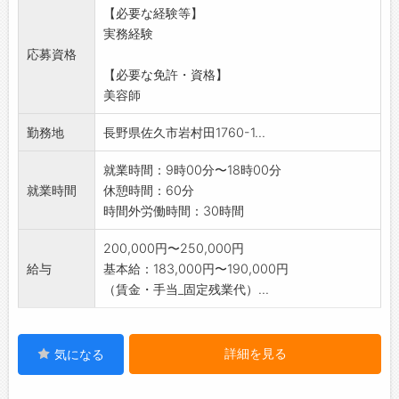
【必要な経験等】
<業務変更の範囲>
実務経験
スタイリスト、アシスタント、レセプショ
応募資格
ン、
【必要な免許・資格】
ネイリスト、アイリスト、エステティシャ
美容師
ン、総合職
※ただしスタイリスト、アシスタント、アイリ
勤務地
長野県佐久市岩村田1760-1...
ストについては、
美容師免許保有者に限る。
就業時間：9時00分〜18時00分
就業時間
休憩時間：60分
時間外労働時間：30時間
200,000円〜250,000円
給与
基本給：183,000円〜190,000円
（賃金・手当_固定残業代）...
詳細を見る
気になる