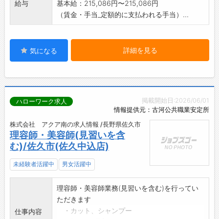
給与
基本給：215,086円〜215,086円
（賃金・手当_定額的に支払われる手当）...
詳細を見る
気になる
掲載開始日:2026/06/01
ハローワーク求人
情報提供元：古河公共職業安定所
株式会社 アクア南の求人情報 /長野県佐久市
理容師・美容師(見習いを含
む)/佐久市(佐久中込店)
未経験者活躍中
男女活躍中
理容師・美容師業務(見習いを含む)を行ってい
ただきます
・カット、シャンプー
仕事内容