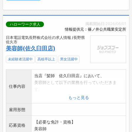
掲載開始日:2026/06/01
ハローワーク求人
情報提供元：篠ノ井公共職業安定所
日本電話電気長野株式会社の求人情報 /長野県
佐久市
美容師(佐久臼田店)
未経験者活躍中
高校卒以上
男女活躍中
当店『髪師 佐久臼田店』において、
美容師として以下の業務を行っていただきま
仕事内容
す。
◆カット専門店『髪師』での美容師全般業務を
もっと見る
していただきます。
雇用形態
◆未経験の方でも指導いたします。お気軽にご
応募下さい。
【必要な免許・資格】
【変更範囲:なし】
応募資格
美容師