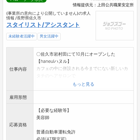
情報提供元：上田公共職業安定所
(事業所の意向により公開していません)の求人
情報 /長野県佐久市
スタイリスト/アシスタント
未経験者活躍中
男女活躍中
〇佐久市岩村田にて10月にオープンした
【haneulハヌル】
カフェの中に併設される今までにない新しいカ
仕事内容
タチのヘアサロンで
す。
もっと見る
スタイリスト及びアシスタントを大募集。
雇用形態
*変更の範囲:会社の定める業務
【必要な経験等】
美容師
応募資格
普通自動車運転免許
必須(AT限定可)