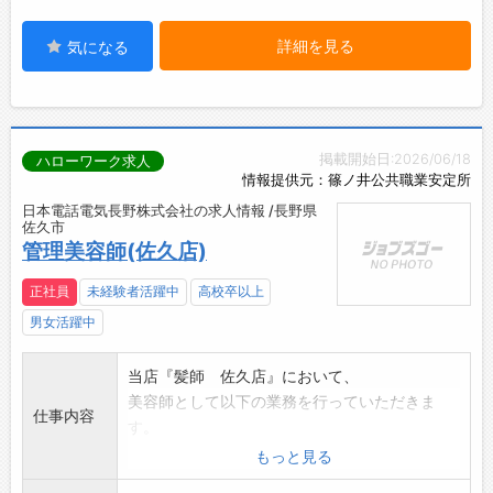
詳細を見る
気になる
掲載開始日:2026/06/18
ハローワーク求人
情報提供元：篠ノ井公共職業安定所
日本電話電気長野株式会社の求人情報 /長野県
佐久市
管理美容師(佐久店)
正社員
未経験者活躍中
高校卒以上
男女活躍中
当店『髪師 佐久店』において、
美容師として以下の業務を行っていただきま
仕事内容
す。
◆カット専門店『髪師』での美容師全般業務を
もっと見る
していただきます。