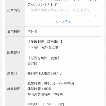
アシスタントとして
美容室業務全般を担当していただきます。
仕事内容
・カット、カラー、パーマ、シャンプー、ま
つげパーマ等
もっと見る
・ブライダルのヘアメイク等
雇用形態
・電話応対、接客
正社員
・見学歓迎、幅広い年齢層のスタッフが活躍
【年齢制限、該当事由】
しています。
〜59歳、定年を上限
お気軽にお問い合わせください。
応募資格
・短時間正社員
【必要な免許・資格】
*「La-coupe」ではR7.7月～【日曜日定休】を
美容師
導入*
<業務変更の範囲:なし>
勤務地
長野県佐久市跡部47-2
※「リンダ(佐久平駅南)」でも同
時募集中です。
就業時間：8時30分〜17時00分
就業時間
休憩時間：60分
時間外労働時間：8時間...
190,000円〜500,000円