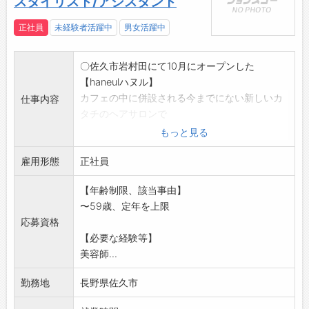
スタイリスト/アシスタント
正社員
未経験者活躍中
男女活躍中
〇佐久市岩村田にて10月にオープンした
【haneulハヌル】
カフェの中に併設される今までにない新しいカ
仕事内容
タチのヘアサロンで
す。
もっと見る
スタイリスト及びアシスタントを大募集。
雇用形態
*変更の範囲:会社の定める業務
正社員
【年齢制限、該当事由】
〜59歳、定年を上限
応募資格
【必要な経験等】
美容師...
勤務地
長野県佐久市