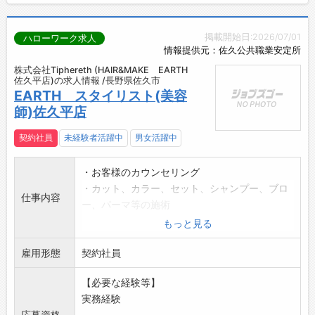
掲載開始日:2026/07/01
ハローワーク求人
情報提供元：佐久公共職業安定所
株式会社Tiphereth (HAIR&MAKE EARTH
佐久平店)の求人情報 /長野県佐久市
EARTH スタイリスト(美容
師)佐久平店
契約社員
未経験者活躍中
男女活躍中
・お客様のカウンセリング
・カット、カラー、セット、シャンプー、ブロ
仕事内容
ー、パーマ等の施術
・お客様のお出迎え、お見送り、お会計
もっと見る
・予約管理などフロント業務
雇用形態
・清掃、商品管理
契約社員
・アシスタントの教育、指導
【必要な経験等】
<業務変更の範囲>
実務経験
スタイリスト、アシスタント、レセプション、
応募資格