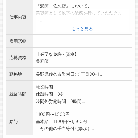
『髪師 佐久店』において、
美容師として以下の業務を行っていただきま
仕事内容
す。
■カット専門店『髪師』での美容師全般業務を
もっと見る
していただきます。
雇用形態
■未経験の方でも指導いたします。お気軽にご
応募ください。
【必要な免許・資格】
【変更範囲:なし】
応募資格
美容師
勤務地
長野県佐久市岩村田北1丁目30-1...
就業時間：
就業時間
休憩時間：0分
時間外労働時間：0時間...
1,100円〜1,500円
給与
基本給：1,100円〜1,500円
（その他の手当等付記事項）...