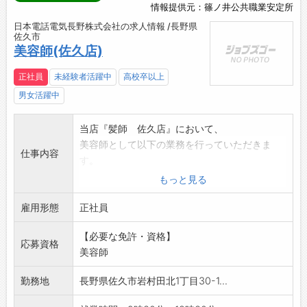
情報提供元：篠ノ井公共職業安定所
日本電話電気長野株式会社の求人情報 /長野県
佐久市
美容師(佐久店)
正社員
未経験者活躍中
高校卒以上
男女活躍中
当店『髪師 佐久店』において、
美容師として以下の業務を行っていただきま
仕事内容
す。
◆カット専門店『髪師』での美容師全般業務を
もっと見る
していただきます。
雇用形態
◆未経験の方でも指導いたします。お気軽にご
正社員
応募下さい。
【必要な免許・資格】
【変更範囲:なし】
応募資格
美容師
勤務地
長野県佐久市岩村田北1丁目30-1...