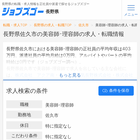
長野県の転職・求人情報を正社員や派遣で探せるジョブズゴー
長野県
メニュー
転職・求人TOP
長野県の求人・転職TOP
佐久市
美容師･理容師の求人・転職
無料会員登録
ログイン
長野県佐久市の美容師･理容師の求人・転職情報
長野県佐久市における美容師･理容師の正社員の平均年収は403
メニュー
万円、派遣社員の平均月給は0万円、アルバイトやパートの平均
時給は0円です（ジョブズゴー調べ）。
トップ
長野県佐久市で美容師･理容師で求人を出している主な会社に
詳細情報で求人を探す
は、
株式会社 アクア南
・
日本電話電気長野株式会社
・
株式会社
もっと見る
タップで簡単に求人を探す
Tiphereth (HAIR&MAKE EARTH 佐久平店)
などがあり、未経
験や短期等ご希望の条件で絞り込みができます。
【初めての方へ】
求人検索の条件
条件を保存
長野県佐久市の地域密着型の求人サイトであるジョブズゴーでは
長野県の求人検索で選ばれる理由
長野県佐久市の求人情報を8件取り扱っており、そのうち
正社員
職種
美容師･理容師
の求人
は6件、
派遣社員の求人
は0件、
アルバイト・パートの求
転職支援サービスについて
人
は0件です。
勤務地
佐久市
ハローワークにはない求人も多数扱っており、転職だけでなく、
転職支援サービス
休日
特に指定なし
第二新卒から50代・60代以上の方の再就職も可能です。 長野県
転職ノウハウ(応募書類の書き方・面接対策など)
佐久市で美容師･理容師の求人・転職情報を探している方は、ぜ
こだわり条件
特に指定なし
転職・採用コラム