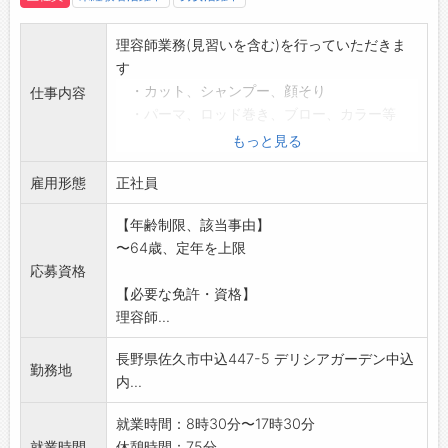
理容師業務(見習いを含む)を行っていただきま
す
・カット、シャンプー、顔そり
仕事内容
・パーマ、ロッド巻き、ブロー、カラー等
・ドライヤー等備品の準備や使用後の片づ
もっと見る
け、整理
雇用形態
・使用済みタオル類の洗たく
正社員
・ロッド等器具類の洗浄など
【年齢制限、該当事由】
・フロアの清掃
〜64歳、定年を上限
※店長を目指す方の応募歓迎
応募資格
※今後免許取得予定の方の応募も可(支援制度あ
【必要な免許・資格】
り)
理容師...
変更範囲:変更なし
長野県佐久市中込447-5 デリシアガーデン中込
勤務地
内...
就業時間：8時30分〜17時30分
就業時間
休憩時間：75分