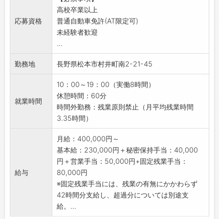
・お客様宅を社用車で訪問（1日2～3件程度）
高校卒業以上
ルは自由度高め
・貴金属やブランド品、ダイヤ・宝石などをそ
応募資格
普通自動車免許(AT限定可)
■残業少なめ
の場で査定
未経験者歓迎
・残業は月10時間程度
・買取成約！
...
・土日休み/年間休日121日でプライベートも充
【ポイント◎】
実◎
・100％反響型の営業スタイル！
勤務地
長野県松本市村井町南2-21-45
◎フレックス勤務について
テレアポや飛び込み営業などはありません！
・6：00～22：00内にてシフト調整可能（1日
【客層】
10：00～19：00（実働8時間）
最低0.5時間勤務必須）
「店舗へ行くのが大変」という年配の方や「売
休憩時間：60分
例）月稼働日20日の場合：月合計で155時間
就業時間
りたい品物が多い」という方が多数◎
時間外勤務：残業原則禁止（月平均残業時間
勤務すればOK！
【営業範囲】
3.35時間）
8：30～17：15等、日によってシフト変
・長野エリア
更可能
2時間圏内目安に訪問
月給：400,000円～
■ノルマについて
【未経験でも安心◎】
基本給：230,000円＋秘密保持手当：40,000
・チームとして目標を設定しており、個人ノル
◎一人一台社用車を用意
円＋営業手当：50,000円+固定残業手当：
マはありません
・社用車通勤、直行直帰OKで通勤ラクラク！ご
給与
80,000円
・個人目標についても、課題や困りごとは周囲
自宅近くと訪問先の駐車場代、ガソリン代は会
※固定残業手当には、残業の有無にかかわらず
へ相談しながら取り組める環境です
社が負担します！
42時間分支給し、超過分については別途支
■やりがいあり！
◎査定はいつでも社内の鑑定スペシャリストが
給。...
・商品は、身の回りにある動いているものすべ
サポート