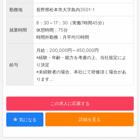
働ける環境を提供しています。
・工事に必要な書類の作成、作業員やスタッフ
行しながら、実際の動きや戦略の考え方などを
勤務地
長野県松本市大字島内3501-1
と連携、作業しやすい環境づくりなど。時には
教えます！
仕事のサポートもあり◎
【求める人物像】
8：30～17：30（実働7時間45分）
◇施工管理者になるには受験条件をクリアし試
・課題解決に向けて行動できる
就業時間
休憩時間：75分
験に合格する必要があります。（資格取得支援
・学び、前向きに自己成長できる
時間外勤務：月平均10時間
あり）
・素直さ、誠実さ、柔軟性がある
◆スケジュールの調整～工事手配
・行動力、自走力を持ち、仲間と共に成長でき
月給：200,000円～450,000円
・実際の現場に出向き、物件の内容や現状の調
る
※経験・年齢・能力を考慮の上、当社規定によ
査
【ライフステージの変化に応じ働きやすい環境
給与
り決定
・材料調達や職人さんのスケジュールの確認
◎】
※未経験者の場合、本社にて研修頂く場合があ
・工期の確認
■在宅あんしん保障
ります...
・自社または協力会社への諸手配
妊娠等で出社が難しい場合の一時的な在宅勤務
◇工期内に【高い品質・低い費用・最小の時
制度
間】で完成させられるよう実行および指示出し
■サポートタイム
この求人に応募する
◆工期スタート～引渡し
育児介護通院等の事情により出勤時間を±1時間
・工事に必要な業者や職人の手配
半調整できる制度
詳細を見る
気になる
・工事スケジュールの管理
■リプターン
・予算や費用の管理
育休復帰時、ライフプランによって復職方法の
・使用する資材の発注等、手配および管理
選択検討できる制度