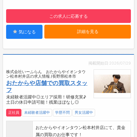
てに使われています
・画像を撮影して送るだけでリアルタイムに専
・法人、既存顧客中心のルート営業なので、お
門家の査定結果が手元に届きます！
この求人に応募する
客様との長期的な関係を大切にできます
◎チームで高め合える
【募集背景】
・直行直帰が多いなかでも、メンバー同士の交
・主力顧客との関係性を戦略的に強化し、継続
詳細を見る
気になる
流は大切にしています。
的な取引拡大を目指すために営業職を募集しま
【研修について】
す！
・入社後、1週間程度はみなとみらいの本社にて
◎信頼構築を軸に提案力と対応力を活かして顧
研修
客満足度の最大化することがミッションです！
・その後、本社近隣の店舗にて実務研修（1週間
掲載開始日:2026/07/29
【部署構成】
程度）
株式会社いーふらん おたからやイオンタウ
所長1名
※研修期間中の交通費や宿泊費等は会社にて負
ン松本村井店の求人情報 /長野県松本市
営業2名
担
おたからや店舗での買取スタッ
事務1名
【残業について】
フ
配送1名
・基本的には残業は禁止
未経験者活躍中◎エリア採用！研修充実♪
【設備】
土日の休日申請可能！残業ほぼなし◎
・お客さまの対応がある場合のみ残業可
・綺麗なオフィス◎
【休日について】
正社員
未経験者活躍中
学歴不問
男女活躍中
・冷蔵庫、ウォーターサーバー設備あり
・週休2日シフト制（月8～10日程度）
【貸与】
・土日の休日申請も可能！
おたからやイオンタウン松本村井店にて、貴金
・制服：上着支給（夏・冬）
※他スタッフとの調整により
属の買取のお仕事です！
【転勤について】