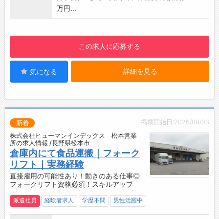
【未経験者歓迎】
☆----------------------------------------
万円...
・しっかりとしたマニュアルがございますの
☆
で、安心して就業可能です。
・先輩社員から知識を学んだり、同行しながら
この求人に応募する
慣れていただきます。
【雇用形態】
詳細を見る
気になる
・業務委託となります。
※土日祝のみの勤務希望の方などもご相談下さ
い。
【求める人材】
・とにかく稼ぎたい方
掲載開始日:2026/08/03
新着
・人と関わって仕事がしたい方
株式会社ヒューマンインデックス 松本営業
・スキルを身につけたい方
所の求人情報 /長野県松本市
【備考】
倉庫内にて食品運搬｜フォーク
・営業回りには、自家用車を使用していただき
リフト｜実務経験
ます。
直接雇用の可能性あり！動きのある仕事◎
フォークリフト資格必須！スキルアップ
・別途、ガソリン代支給
・タブレット：支給
派遣社員
経験者求人
学歴不問
男性活躍中