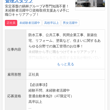
管理スタッフ
年間休日120日、長期連休あり（GW・夏季休
福利厚生の充実にも注力しており、有料企業紹
安定基盤の鍋林グループ♪専門知識不要！
暇・年末年始休暇／7日～9日）で仕事と休日の
介誌【エラベル】に３年連続で掲載され、転職
未経験者活躍中◎資格取得支援あり♪手に
メリハリ！
職◎キャリアアップ！
による収入アップや遇改善を同時に叶えていた
ポジティブチェンジ制度：月に1日、火水休みを
だける環境があります
正社員
未経験者活躍中
高校卒以上
男女活躍中
土日に振り替え可能です
【キャリアアップを目指せる成長企業◎】
【やりがい】
業界未経験入社の20代〜30代が活躍中！毎月
防水工事、公共工事、民間企業工事、新築住
裁量が大きく一気通貫して業務を任せてもらえ
の出店ともに、新しいポジションが生れていま
宅、リフォーム、塗装など、住まいに関するあ
るため、自己成長したい方にピッタリ！「事業
す。
らゆる分野での施工管理のお仕事！
運営力」や「企画力」など自身のキャリアにつ
スタッフから店長、エリアマネージャーや本社
仕事内容
未経験から手に職をつけてキャリアアップ！
ながる汎用性の高いスキルが磨かれます。
での勤務など様々なキャリアアップが可能！あ
専門知識がなくても教育する文化が根付いてい
自分が考え抜いた戦略で物件が売れた瞬間の達
なたの好きや得意を活かしたキャリアを一緒に
るため、安心して入社していただけます。
もっと見る
成感は格別。未経験からでも、大きなやりがい
考えます。
■施工管理とは…
と成長を得ることが可能です。個人ノルマでは
【株式会社いーふらんについて】
雇用形態
・依頼をいただいたお得意先のもとへ出向き、
正社員
なくチーム目標を設定。仲間と知識を共有し合
景気に左右されない安定基盤を持ち、年商
施工内容やスケジュールについてご要望を伺い
い、フィードバックを受けながら着実に成長で
1,250億円を目指して成長中！リユース業界は
【必須事項】
ます。
きる環境です。
景気変動に強く、当社は「おたからや」で1500
経験不問、未経験者活躍中
・実際に行う工事の施工管理と、お客さまとの
【研修制度】
店舗以上、業界No.1の店舗数を誇ります。
応募資格
普通自動車免許（AT限定可）
商談などの営業を担当します。
入社後2日間は名古屋本社で研修
海外市場にも参入し、急成長中です。事業拡大
高卒以上
・工事現場で作業工程・安全・品質を管理し、
不動産業界の知識、仕事内容（仕入れ～販売ま
により新しいポストも次々と誕生し、長期的に
...
計画通りにに工事が進むように監督
での流れ）を学びます。支店配属後は先輩と同