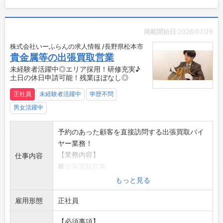
【おすすめポイント♪】
■安定した経営基盤
東証プライム上場企業である株式会社ジェイテ
掲載開始日:2026/07/29
クトの100％出資会社
株式会社いーふらんの求人情報 /長野県松本市
■未経験の方が多数活躍中！
貴金属等の出張買取営業
・まずは内勤や倉庫作業で商品やお客様の知識
未経験者活躍中◎エリア採用！研修充実♪
を身につけていただきます
土日の休日申請可能！残業ほぼなし◎
・その後先輩社員同行のうえ、お客様を訪問し
正社員
未経験者活躍中
学歴不問
ていきます
◎商品知識や顧客対応は、先輩が丁寧に教えて
男女活躍中
くれるので安心です
■充実した研修サポートあり！
予約のあった顧客を直接訪問する出張買取バイ
・営業経験があっても、業界未経験の方にはし
ヤー業務！
っかり研修を用意！
【業務内容】
仕事内容
（初日：人事による導入研修、2日目以降：業
■出張買取営業
務ルール説明・OJT（約3ヶ月））
・アポイントは本部のコールセンター部署が専
もっと見る
■働きやすい環境
任で行い、マネージャーから振られる案件を対
・フレックス勤務OK（6：00～22：00の間で
雇用形態
応
正社員
柔軟に調整可能）
・買取予定の品物など事前情報を確認
【必須事項】
・月の勤務時間を満たせば、日々のスケジュー