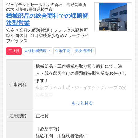
・ZOOM等による各種研修のリモート受講
ジェイテクトセールス株式会社 長野営業所
19:00 退社
【ポイント】
の求人情報 /長野県松本市
【活かせる資格】
・完全週休二日制でプライベートも充実！
機械部品の総合商社での課題解
・2級建築士、1級建築士
・年次有給休暇の取得促進とキャリア休暇制度
決型営業
・インテリアコーディネーター、その他設計、
有
安定企業◎未経験歓迎！フレックス勤務可
デザイン関係
◎年間休日121日◎残業少なめ♪ワークライ
【スキルアップ】
フバランス
・宅地建物取引士
・資格取得支援制度で専門スキルアップを後押
・ファイナンシャルプランナー
し！
正社員
未経験者活躍中
学歴不問
男女活躍中
・社内外研修プログラムの充実
・メンタルヘルスケアの提供
機械部品・工作機械を取り扱う商社にて、法
【福利厚生◎】
人・既存顧客向けの課題解決型営業をお任せし
・社員食事会・行楽・クリスマス・イベント等
ます！
仕事内容
レクリエーションの充実
東証プライム上場・ジェイテクトグループの安
・マイカー通勤費の支給
定基盤◎
・お子さんたちの進学におけるお祝い金の給付
ベアリング・機械部品の総合商社
もっと見る
・病気・怪我で長期にわたって休業状態にある
既存顧客との関係構築に集中でき、課題解決型
社員に対する給付金や休職制度
雇用形態
の提案力を磨ける環境です
正社員
【会社の特徴】
【具体的な業務内容】
・誠実と高品質サービスを追求し、オンザジョ
【必須事項】
・ベアリング等の様々な機械部品
ブ・トレーニングとベンダー主催のトレーニン
経験不問、未経験者活躍中
・生産設備