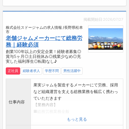
人さんから感謝されると嬉しく感じます。
【こんな方におすすめ♪】
■この会社に決めた理由
・もくもく作業が好きな方
・当社は46年の歴史に裏付けされた技術力があ
・未経験から新しい仕事にチャレンジしたい方
掲載開始日:2026/07/27
ります。
・コツコツ覚えていくことが得意な方
株式会社スドージャムの求人情報 /長野県松本
・また専門資格の取得を奨励しているので、資
・長く安定して働きたい方
市
格取得を目指す社員には魅力的です。
【製造業での経験のある方も歓迎♪】
老舗ジャムメーカーにて総務労
・世の中には、様々な企業があり、どこの会社
今までの経験を活かして活躍することができま
務｜経験必須
にいけば自分の力が発揮できるか選択が大変だ
す！
創業100年以上の安定企業！経験者募集◎
と思いますが、行動力を最大限に発揮すれば、
賞与5ヶ月◎土日祝休み◎残業少なめ◎充
【貸与】
実した福利厚生◎転勤なし♪
自分の強みが生かせる、やりたいことが実現で
・作業着上下
きる企業に出会えると思います。
・安全靴
正社員
経験者求人
学歴不問
男性活躍中
【会社の特徴】
・手袋など
■鍋林建工について
【設備】
果実ジャムを製造するメーカーにて労務、採用
・鍋林グループの一員として社是である「誠
・無料駐車場完備
など組織運営を支える総務業務を幅広く携わっ
実」「明朗」「実行」を重んじ、地域社会の発
・食事スペース
ていただきます
展に貢献できる企業を目指しています。
仕事内容
・弁当注文可能
【業務内容】
・また、「エコアクション21」「ecoオフィス
・更衣室、ロッカー完備
■総務労務業務全般
まつもと」の認証を取得している環境活動推進
・冷蔵庫、レンジ、保温器、給湯器完備
・労務管理
もっと見る
企業です。
・喫煙所完備(外)
・採用業務
・「健康経営優良企業」に認証登録、「長野県