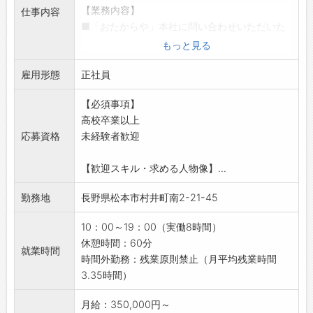
【プライベートと両立可能◎】
【業務内容】
仕事内容
・当面なし/昇格等に伴うものが中心で、定期的
・有給取得率：85.7％
■「おたからや」本社に問い合わせいただいた
な転勤はありません
・年末年始休暇あり♪（12/31～1/3は店舗休
お客さまからの査定依頼に対する対応
もっと見る
・ご本人の意向や相談後に決定するのでご安心
業）
・来店されたお客様への接客対応
ください
・夏季休暇は、7月～9月の間で3日間申請して
雇用形態
・対応顧客数：1日平均5～6名
正社員
取得する事が可能です！
〈業務の流れ〉
※他スタッフとの調整により
【必須事項】
◆買取査定
【これまで幅広い職種からご入社いただいてい
高校卒業以上
・スタートはお客様へのご挨拶・接客対応から
ます！】
応募資格
未経験者歓迎
世間話をしながらお客様との距離を縮めてい
・中古車販売、保険、金融、ディーラー、不動
き提案しやすい雰囲気のもと、お品物を見せて
産、IT、メーカー
【歓迎スキル・求める人物像】...
いただきます。
・商社、小売、医薬品、人材サービスの営業
◆買取査定～成約
・美容部員、百貨店勤務、アパレル店員
勤務地
長野県松本市村井町南2-21-45
お客様からお預かりしたお品物の査定。
・販売スタッフ、SV、ホールスタッフ、飲食店
ブランドの種類をはじめ状態などを丁寧に確
スタッフ
10：00～19：00（実働8時間）
認
・エステティシャン、ウェディングプランナー
休憩時間：60分
就業時間
同時にスマホで撮影し、専門部署へ送信しま
◆前職こそ様々ですが、全員に共通しているの
時間外勤務：残業原則禁止（月平均残業時間
す
は仕事に真剣に取り組みたいという実直な姿勢
3.35時間）
◆査定結果
です
査定結果が出たらお客様に価格をお伝え
月給：350,000円～
そういった社員を全面的に応援していくため