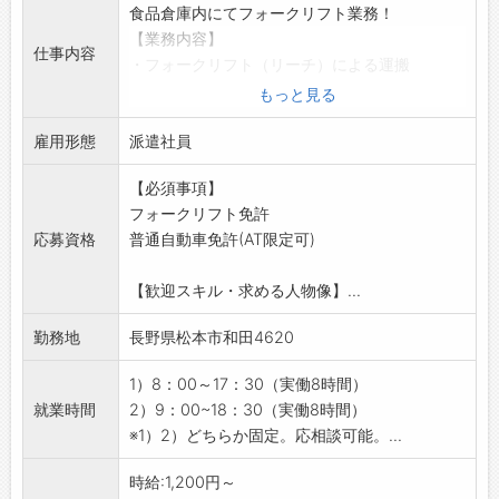
食品倉庫内にてフォークリフト業務！
【業務内容】
仕事内容
・フォークリフト（リーチ）による運搬
・入出荷、格納
もっと見る
◆取り扱う商品はビンなど！慎重な作業が必要
雇用形態
です
派遣社員
【有資格者募集！】
【必須事項】
・フォークリフト資格および実務経験
フォークリフト免許
【おすすめ♪】
応募資格
普通自動車免許(AT限定可)
・動きのあるお仕事が好きな方にピッタリで
す！
【歓迎スキル・求める人物像】...
・フォークリフト経験を活かせます◎
【ポイント♪】
勤務地
長野県松本市和田4620
・将来的に直接雇用のチャンスあり◎
・安定して長く働くことができます
1）8：00～17：30（実働8時間）
【制服なし】
就業時間
2）9：00~18：30（実働8時間）
・動きやすい服装（作業着）で就業可！
※1）2）どちらか固定。応相談可能。...
・安全靴をご準備ください
【設備】
時給:1,200円～