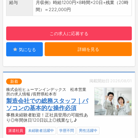
・休憩スペース
給与
月収例）時給1200円×8時間×20日+残業（20時
・駐車場
間）＝222,000円
・喫煙室
・給湯器
・自販機（飲料、カップ麺等）
この求人に応募する
☆----------------------------------------
☆
詳細を見る
気になる
◆時間単位年休制度あり！
有給休暇は1時間分、2時間分と時間単位でも取
得できます◎
☆----------------------------------------
☆
掲載開始日:2026/08/01
新着
◆給与前払い制度あり！
株式会社ヒューマンインデックス 松本営業
勤務実績に応じて、給与前払いが可能です◎
所の求人情報 /長野県松本市
簡単申請！簡単受取！日払い即日払い対応！
製造会社での総務スタッフ｜パ
☆----------------------------------------
ソコンの基本的な操作必須
☆
事務未経験者歓迎！正社員登用の可能性あ
り◎年間休日120日以上◎残業なし♪
◆ご不明点はいつでもご相談ください！
即日対応!!フォロー体制もバッチリ
派遣社員
未経験者活躍中
学歴不問
男性活躍中
登録はご自宅からお電話で可能です◎