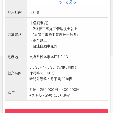
・施工計画の立案
もっと見る
柔軟な働き方が可能！
・現場の進捗確認、スケジュール調整
結婚・子育て・介護といったライフイベントに
雇用形態
・協力会社との連絡や調整
正社員
も配慮した勤務制度も用意しています
・資材手配、管理
【職場の雰囲気】
【必須事項】
・安全書類、報告書作成
配属先は総務課です。
・2級管工事施工管理技士以上
・発注者との打ち合わせおよび折衝
同じフロアに、経理課・情報システム課・受注
応募資格
（1級管工事施工管理技士歓迎）
【おすすめポイント♪】
センター・経営企画室などがあり幅広い世代の
・高卒以上
■幅広い案件に携われます！
メンバーが在籍しています
・普通自動車免許...
・宿泊施設、住宅、工場、倉庫などの新築・改
部署の垣根を越えて連携しながら組織全体を支
修工事を中心に担当
えているので、周囲と協力しながら進めるやり
勤務地
長野県松本市本庄1-1-13
・現在は住宅案件が中心ですが、今後は公共施
がいも味わえます
設やホテルなど大型施設案件にも拡大予定です
【設備】
8：30～17：30（実働8時間）
■土日祝休み◎
・無料駐車場◎
就業時間
休憩時間：60分
・現場状況により土日出勤あり
・食堂スペースあり！
時間外勤務：月平均20時間
（振替休日・振替早退で柔軟対応）
・更衣室、ロッカー
■直行直帰可！
・自販機、レンジ、冷蔵庫、給湯器等完備！
月給：250,000円～400,000円
給与
・出張は長野県内中心です
◎構内禁煙になります！
※スキル・経験により決定
【こんな方におすすめ♪】
【会社の魅力】
・施工管理の働き方を見直したい方
確かな安定性が将来の安心に
・地域に根付いて働きたい方
私たちは大正12年に創業したジャムメーカーで