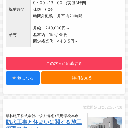
スタッフ
9：00～18：00 （実働8時間）
※未経験からでも、大きなやりがいと成長を得
・エステティシャン、ウェディングプランナー
就業時間
休憩：60分
ることが可能です
◆前職こそ様々ですが、全員に共通しているの
時間外勤務：月平均20時間
【おすすめ◎】
は仕事に真剣に取り組みたいという実直な姿勢
10年連続増収益の成長企業！
です
月給：240,000円～
社内ではフィードバック文化、ナレッジ共有の
そういった社員を全面的に応援していくため
給与
基本給：195,185円～
文化が根付いており、未経験からでも安心です
の制度を整えています。
固定残業代：44,815円～...
◎
【こんな方におススメ◎】
【業界・職種未経験からスタートOK！】
✓接客・営業が好き
社員の約8割は、業界・職種未経験からスター
✓ワークライフバランスを大切にしたい
この求人に応募する
ト！
✓成果が出世や収入UPに直結する環境で働きた
アパレル、眼鏡販売員、保険営業、教員、飲食
い
詳細を見る
気になる
店スタッフなど、多様なバックグラウンドを持
✓ブランド品や宝飾品、雑貨や骨とう品などに
つ仲間が活躍中◎
興味がある
【キャリアアップについて】
【ポイント◎】
販売職から3年でディレクター職、接客業から3
・髪型・髪色自由
年でディレクター職へとキャリアを築いた社員
・ネイルOK
掲載開始日:2026/07/28
も多数。資格取得支援制度など自己成長を本気
※服務規程あり
鍋林建工株式会社の求人情報 /長野県松本市
で支援する組織風土が整っています
【頑張りが評価される社風です！】
防水工事と住まいに関する施工
【年休120日でプライベート充実♪】
毎月支給される高額インセンティブが魅力◎