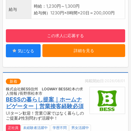
・将来的に双方合意のもと正社員登用の可能性
時給：1,230円～1,300円
給与
があります
給与例）1230円×8時間×20日＝200,000円
・長期的なキャリア形成を目指せる環境です
【貸与】
・制服
この求人に応募する
・安全靴
【設備】
詳細を見る
気になる
・駐車場
・更衣室、個人ロッカーあり（鍵付き）
・食堂スペースあり
・冷蔵庫、レンジ、給湯器
・喫煙所あり（外）
掲載開始日:2026/08/01
新着
☆----------------------------------------
株式会社BESS信州 LOGWAY BESS松本の求
☆
人情報 /長野県松本市
◆時間単位年休制度あり！
BESSの暮らし提案｜ホームナ
有給休暇は1時間分、2時間分と時間単位でも取
ビゲーター｜営業接客経験必須
得できます◎
UIターン歓迎！営業◎家ではなく暮らしの
ご提案♪性別問わず活躍中！
☆----------------------------------------
☆
正社員
未経験者活躍中
学歴不問
男女活躍中