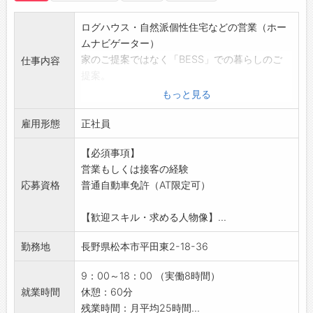
◆給与前払い制度あり！
勤務実績に応じて、給与前払いが可能です◎
ログハウス・自然派個性住宅などの営業（ホー
簡単申請！簡単受取！日払い即日払い対応！
ムナビゲーター）
☆----------------------------------------
家のご提案ではなく「BESS」での暮らしのご
仕事内容
☆
提案。
◆ご不明点はいつでもご相談ください！
一人でも多くのBESSファンを作る為のお仕事
もっと見る
即日対応!!フォロー体制もバッチリ
です。
登録はご自宅からお電話で可能です◎
雇用形態
【業務内容】
正社員
☆----------------------------------------
■ログハウスでの暮らしを提案するホームナビ
☆
【必須事項】
ゲーター
◆職場見学可能！自分が働くイメージができま
営業もしくは接客の経験
・お客様対応（接客、ご案内）
す。
応募資格
普通自動車免許（AT限定可）
・単独展示場（LOGWAY）の清掃、場内整備
みなさまのご応募を心よりお待ちしております
・プラン、間取りの打ち合わせ
＾＾
【歓迎スキル・求める人物像】...
・融資や土地のご相談
☆----------------------------------------
・イベント運営サポートなど
☆
勤務地
長野県松本市平田東2-18-36
※当社の展示場で暮らし体験にポジティブに反
応された顧客に「どう暮らしたいか、どう生き
9：00～18：00 （実働8時間）
たいのか」を気づかせるのが最も大事な仕事。
就業時間
休憩：60分
※顧客との自然な会話を通して、顧客自身がま
残業時間：月平均25時間...