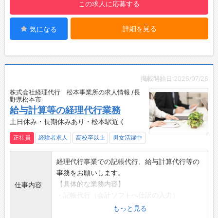
この求人に応募する
・現場感覚を持ちながら管理したい方
す
・将来的に管理職を目指したい方
家庭用・業務用・給食用などあらゆるジャムを
詳細を見る
気になる
【ウィルトスについて】
手がけているほか、はちみつ・水飴・あんこ、
・今年で設立41年を迎えたウィルトスは、長野
メープルシロップなどの製造・販売も行ってい
県をはじめ、山梨県の一部で水処理施設の運転
ます。全国の方々から愛され続けており、おか
管理・ビルマネジメント・電気工事を3つの柱
げさまで近年も安定した経営を継続中です
として地域の方々の生活・事業・自然環境を支
掲載開始日:2026/07/26
えています。
株式会社経理代行 松本事業所の求人情報 /長
・約950名の従業員（正社員は約130名）と共
野県松本市
に2024年には売上高21億円と、４年連続で最
給与計算等の経理代行業務
高記録を更新しています！
土日休み・長期休みあり・松本駅近く
・今後は工事部署の強化によって、より基盤を
正社員
経験者求人
高校卒以上
男女活躍中
強固にして参ります。
【温かい風土の会社】
経理代行事業での記帳代行、給与計算代行等の
・部署のメンバーは女性8名、男性3名で仲が良
事務をお願いします。
く、性別・年齢関係なく意見が出しやすい風土
【具体的な業務内容】
仕事内容
です！
・記帳代行（会計ソフトへ仕訳の入力）
・分からないことがあっても先輩社員が手をと
・給与計算代行
もっと見る
めて話を聞いてくれるので、安心して業務を行
・パソコンを使ったデータ⼊⼒・事務・表計算