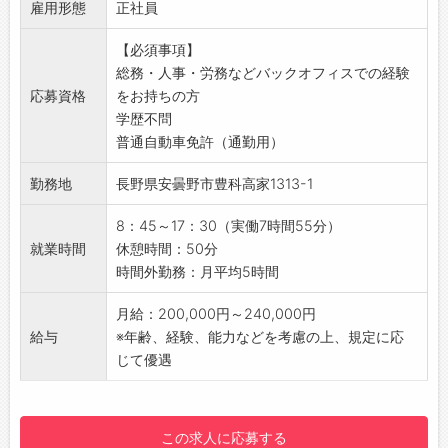
☆----------------------------------------
雇用形態
・社員教育
正社員
SDGs」登録企業として環境、健康融和と多岐
☆
・給与計算
にわたる目標を掲げ活動しています
◆時間単位年休制度あり！
【必須事項】
・会社行事の運営
【会社データ】
有給休暇は1時間分、2時間分と時間単位でも取
総務・人事・労務などバックオフィスでの経験
・従業員のサポート など
◇平均勤続年数：16.4年
得できます◎
応募資格
をお持ちの方
【入社後の流れ】
◇月平均所定外労働時間：11時間
☆----------------------------------------
学歴不問
・まずは会社全体の流れや雰囲気を把握してい
◇平均有給休暇取得日数：8.5日
☆
普通自動車免許（通勤用）
ただくところからスタート！
◇育児休業取得実績あり：男性社員取得実績あ
◆給与前払い制度あり！
・これまでに培ってきたスキルや経験を活かし
り
勤務地
長野県安曇野市豊科高家1313-1
勤務実績に応じて、給与前払いが可能です◎
ながら、先輩社員のサポートのもと総務業務全
◇役員及び管理的地位にある者に占める女性の
簡単申請！簡単受取！日払い即日払い対応！
般に段階的に携わっていただきます
割合：16.7%
8：45～17：30（実働7時間55分）
☆----------------------------------------
【おすすめポイント◎】
就業時間
休憩時間：50分
☆
■安定企業
時間外勤務：月平均5時間
◆ご不明点はいつでもご相談ください！
・創業100年以上の歴史を持つ安定企業で、長
即日対応!!フォロー体制もバッチリ
く働ける環境です
月給：200,000円～240,000円
登録はご自宅からお電話で可能です◎
・「長く働きたい」「落ち着いた環境で成長し
給与
※年齢、経験、能力などを考慮の上、規定に応
☆----------------------------------------
たい」そんな方にぴったりです
じて優遇
☆
・フォロー体制も整っており、経験を活かしな
◆職場見学可能！自分が働くイメージができま
がら着実にスキルアップできます
す。
■やりがい
この求人に応募する
みなさまのご応募を心よりお待ちしております
・幅広い業務に関わりながら日々「会社を支え