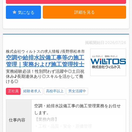
＾＾
る」やりがいを感じていただけます
☆----------------------------------------
詳細を見る
気になる
・日々の業務を通じて会社全体への理解を深
☆
め、将来的には総務課の中心メンバーとして、
組織運営を支える存在へと成長していただくこ
とを期待しています。
■プライベートも大切に◎
掲載開始日:2026/07/26
・土日祝休みで年間休日120日以上、残業月5h
株式会社ウィルトスの求人情報 /長野県松本市
程度で少なめ！
空調や給排水設備工事等の施工
・オンとオフのメリハリをつけながら働ける環
管理｜実務および施工管理技士
境です
実務経験必須！性別問わず活躍中◎土日祝
・プライベートの時間も確保しやすく、趣味や
休み♪長期連休あり◎スキルを活かして働
ご家族との時間を大切にしたい方にもおすすめ
ける◎
です
正社員
経験者求人
高校卒以上
男女活躍中
■充実した待遇
・2025年度 賞与実績5ヶ月分
空調・給排水設備工事の施工管理業務をお任せ
・資格手当や住宅手当など、福利厚生が充実
します。
・退職金制度や財形貯蓄制度を完備しており、
【業務内容】
仕事内容
将来を見据えて働ける環境です
・工程・品質・安全・原価管理
◎将来のキャリアやライフステージに合わせた