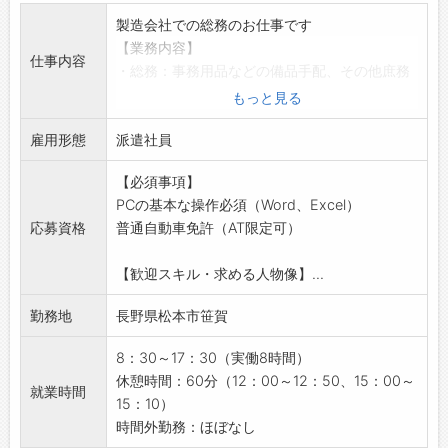
☆----------------------------------------
製造会社での総務のお仕事です
☆
【業務内容】
◆職場見学可能！自分が働くイメージができま
仕事内容
・総務：事務用品などの備品手配、その他庶務
す。
業務
もっと見る
みなさまのご応募を心よりお待ちしております
・社内システムやIT関連業務のサポート
＾＾
雇用形態
・電話応対、来客応対等
派遣社員
☆----------------------------------------
・各部署との連携や社内環境整備
☆
【必須事項】
◎スキルや経験に応じて、段階的に業務をお任
PCの基本な操作必須（Word、Excel）
せします
応募資格
普通自動車免許（AT限定可）
【おすすめポイント】
・事務未経験者も歓迎◎
【歓迎スキル・求める人物像】...
・総務や管理業務のスキルを身につけられます
・幅広い業務経験を積みながら成長できる環境
勤務地
長野県松本市笹賀
です
【働きやすい環境】
8：30～17：30（実働8時間）
・年間休日124日
休憩時間：60分（12：00～12：50、15：00～
就業時間
・残業はほとんどありません
15：10）
・土日祝休みでプライベートも充実
時間外勤務：ほぼなし
【正社員登用の可能性あり】