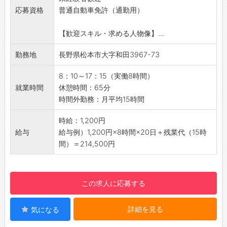
◎製品は大小さまざまなサイズです
き、現場をイチからお任せします。
応募資格
普通自動車免許（通勤用）
【おすすめポイント♪】
※慣れるまでは先輩がサポートに入りますの
■未経験者歓迎！
で、安心してくださいね。
【歓迎スキル・求める人物像】...
・丁寧な研修があるので安心スタート♪
【充実した支援制度◎】
・もくもく・コツコツ取り組めるシンプル作
勤務地
長野県松本市大字和田3967-73
・教育制度：通信教育 合格時費用の全額補助
業！
・資格受験：資格受験費用全額補助あり
・長期で安定して働きたい方におすすめ！
8：10～17：15（実働8時間）
【貸与品】
・同じ場所にずっと立ちっぱなしではない為、
就業時間
休憩時間：65分
・作業着：上下、安全靴
足への負担も軽減できます！
時間外勤務：月平均15時間
・PC
■年間休日120日！
・携帯電話
・リフレッシュするための時間もしっかり確保
時給：1,200円
・社用車
できます♪
給与
給与例）1,200円×8時間×20日＋残業代（15時
【実際に働く社員より（施工管理/2022入社女
・土日休みでプライベートも充実♪
間）＝214,500円
性）】
■職場の雰囲気
■仕事内容
・性別問わず活躍している職場です
・建設現場に常駐し、工事が予定通り進むよう
・空調完備で快適
この求人に応募する
に段取りしながら、現場で働く職人さんが仕事
【休憩もしっかり♪】
をし易い環境をつくる現場管理をしています。
・午前、昼、午後と休憩がある為、メリハリ付
■今の仕事のやりがい
詳細を見る
気になる
けてお仕事が出来ます◎
・日頃、自分なりに頑張った仕事に対して、職
・残業前にも15分の休憩があります！