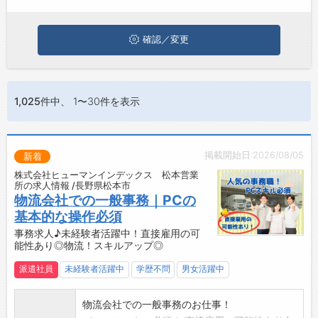
は、ぜひ興味のある職種に応募してみてくださいね。
ジョブズゴーについて
確認／変更
会社概要
お問い合わせ
1,025件
中、 1〜30件を表示
よくあるご質問
掲載開始日:2026/08/05
新着
株式会社ヒューマンインデックス 松本営業
所の求人情報 /長野県松本市
物流会社での一般事務｜PCの
基本的な操作必須
事務求人♪未経験者活躍中！直接雇用の可
能性あり◎物流！スキルアップ◎
派遣社員
未経験者活躍中
学歴不問
男女活躍中
物流会社での一般事務のお仕事！