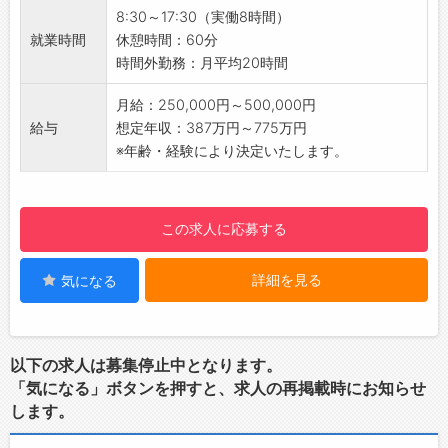
題解決を行って頂きます。
8:30～17:30（実働8時間）
税理士、社会保険労務士、中小企業診断士な
就業時間
休憩時間：60分
どの専門家が在籍し、チームで課題解決に取り
時間外勤務：月平均20時間
組みます。
地域貢献が出来る、やりがいあるお仕事で
月給：250,000円～500,000円
す。
給与
想定年収：387万円～775万円
＜具体的には＞
※年齢・経験により決定いたします。
・経営計画の作成サポート
・補助金関係の申請サポート
・管理職研修の実施など
この求人に応募する
※その他にも経営サポートに関わる業務あり
・範囲
詳細を見る
気になる
長野県中信地区がメインになります。
社用車(AT可)での移動となります。
【ポイント】
・業界未経験の方は、基本業務を通し学べる環
以下の求人は募集停止中となります。
境が整っております。
「気になる」ボタンを押すと、求人の再掲載時にお知らせ
・先輩同行の元、徐々にスキルを磨いて頂きま
します。
す。
・中途採用の方も、多数活躍しております。