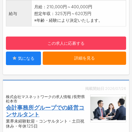
定期訪問にて、経営者様へ会計報告等行いま
月給：210,000円～400,000円
す。
給与
想定年収：325万円～620万円
・範囲
※年齢・経験により決定いたします。
長野県中信地区がメインになります。※遠方
のお客様も一部あり
社用車(AT可)での移動となります。
この求人に応募する
【ポイント】
・先輩同行の元、徐々にスキルを磨いて頂きま
詳細を見る
気になる
す。
・中途採用の方も、多数活躍しております。
・医療事務や金融関係、労務管理、経理、FP等
のご経験を活かして活躍している方もいらっし
ゃいます。
掲載開始日:2026/07/26
・業種は違えど、専門知識が役に立つお仕事に
株式会社マスネットワークの求人情報 /長野県
なります。
松本市
・M&A/事業承継のサポート経験や興味がある
会計事務所グループでの経営コ
方もご応募ください。
ンサルタント
【社内環境】
業界未経験歓迎・コンサルタント・土日祝
休み・年休125日
・会計事務所となると堅いイメージがあるかも