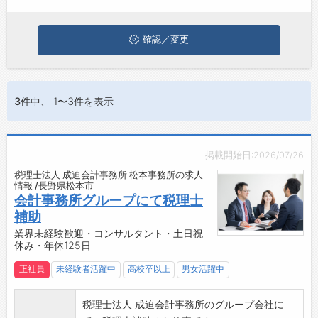
ジョブズゴーについて
確認／変更
会社概要
お問い合わせ
3件
中、 1〜3件を表示
よくあるご質問
掲載開始日:2026/07/26
税理士法人 成迫会計事務所 松本事務所の求人
情報 /長野県松本市
会計事務所グループにて税理士
補助
業界未経験歓迎・コンサルタント・土日祝
休み・年休125日
正社員
未経験者活躍中
高校卒以上
男女活躍中
税理士法人 成迫会計事務所のグループ会社に