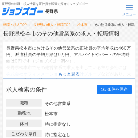
長野県の転職・求人情報を正社員や派遣で探せるジョブズゴー
長野県
メニュー
転職・求人TOP
長野県の求人・転職TOP
松本市
その他営業系の求人・転職
無料会員登録
ログイン
長野県松本市のその他営業系の求人・転職情報
長野県松本市におけるその他営業系の正社員の平均年収は460万
メニュー
円、派遣社員の平均月給は0万円、アルバイトやパートの平均時
給は0円です（ジョブズゴー調べ）。
トップ
長野県松本市でその他営業系で求人を出している主な会社には、
詳細情報で求人を探す
株式会社オフィスメーション
・
成迫会計グループ
などがあり、未
もっと見る
タップで簡単に求人を探す
経験や短期等ご希望の条件で絞り込みができます。
長野県松本市の地域密着型の求人サイトであるジョブズゴーでは
【初めての方へ】
求人検索の条件
条件を保存
長野県松本市の求人情報を3件取り扱っており、そのうち
正社員
長野県の求人検索で選ばれる理由
の求人
は3件、
派遣社員の求人
は0件、
アルバイト・パートの求
職種
その他営業系
人
は0件です。
転職支援サービスについて
ハローワークにはない求人も多数扱っており、転職だけでなく、
勤務地
松本市
第二新卒から50代・60代以上の方の再就職も可能です。 長野県
転職支援サービス
休日
特に指定なし
松本市でその他営業系の求人・転職情報を探している方は、ぜひ
転職ノウハウ(応募書類の書き方・面接対策など)
興味のある職種に応募してみてくださいね。
こだわり条件
特に指定なし
転職・採用コラム