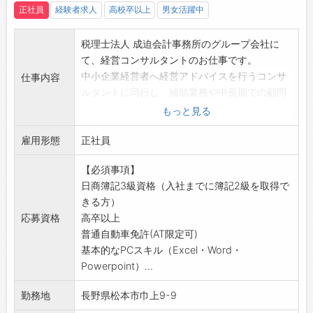
しれませんが、わきあいあいとした働きやすい
正社員
経験者求人
高校卒以上
男女活躍中
環境です。
・社内イベント等を通して、気兼ねなく話しが
税理士法人 成迫会計事務所のグループ会社に
出来、働きやすい職場環境が整っております。
て、経営コンサルタントのお仕事です。
・残業については原則最大20時迄となります。
中小企業経営者へ経営アドバイスを行うコンサ
仕事内容
（お客様都合で例外もあります）
ルタントに同行し、補助業務や中長期での顧問
【研修】
企業の経営力を向上させる支援を行います。数
もっと見る
・OJTを通し専門知識、スキルの習得を目指し
年かけ徐々に経営に関する知識と経験を積み、
て頂きます。
雇用形態
中小企業経営の支援を行えるコンサルタントを
正社員
・外部研修も積極的に行っております。
目指します。
・日々の勉強や資格取得への挑戦など、向上心
【必須事項】
【業務内容】
をお持ちの方にはピッタリです。
日商簿記3級資格（入社までに簿記2級を取得で
・経営コンサルタント業務
きる方）
コンサルティングや開業支援など、中小企業
応募資格
高卒以上
の経営に関わる様々な業務を行います。
普通自動車免許(AT限定可)
長野県中信地区をメインに、様々なお客様の
基本的なPCスキル（Excel・Word・
経営支援を行います。
Powerpoint）...
病院、サービス業から製造業まで、様々な企
業様がお客様です。
勤務地
長野県松本市巾上9-9
定期的に訪問し、経営課題のヒヤリングや問