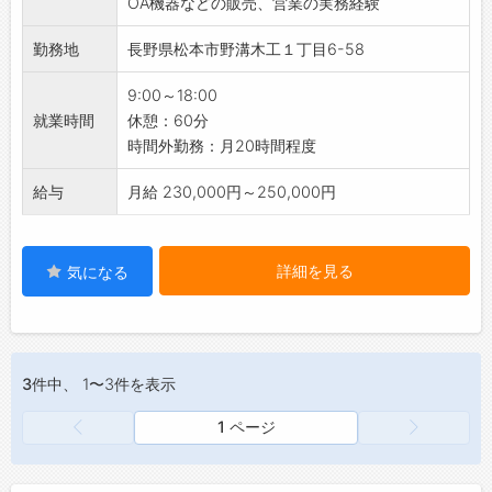
OA機器などの販売、営業の実務経験
て頂きます。
・外部研修も積極的に行っております。
勤務地
長野県松本市野溝木工１丁目6-58
・日々の勉強や資格取得への挑戦など、向上心
をお持ちの方にはピッタリです。
9:00～18:00
就業時間
休憩：60分
時間外勤務：月20時間程度
給与
月給 230,000円～250,000円
詳細を見る
気になる
3件
中、 1〜3件を表示
1 ページ