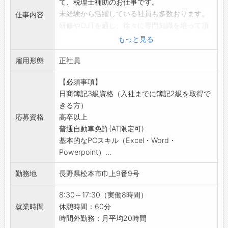
て、税理士補助のお仕事です。
未経験から活躍している社員も多数おります。
仕事内容
研修やOJTを通し、徐々に専門知識を培って頂
きます。
もっと見る
【業務内容】
雇用形態
・入社時は、記帳計算代行などからスタートし
正社員
ます。
【必須事項】
仕事を覚えながら下記の業務にステップアップ
日商簿記3級資格（入社までに簿記2級を取得で
していきます。
きる方）
＜具体的には＞
応募資格
高卒以上
会計帳簿のチェック、指導
普通自動車免許(AT限定可)
税務書類の作成
基本的なPCスキル（Excel・Word・
税務申告
Powerpoint）...
決算対応
年末調整の対応
勤務地
長野県松本市巾上9番9号
お客様への情報提供など
※10～30社担当：月1回～年1回、お客様先へ訪
8:30～17:30（実働8時間）
問し、会計帳簿のチェック・指導を行います。
就業時間
休憩時間：60分
・同時に、顧問先担当を通じ「お客様との信頼
時間外勤務：月平均20時間
を築く力」を養います。