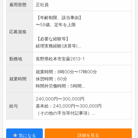
雇用形態
、新電力補助業務
正社員
*変更の範囲:会社の定める業務
【年齢制限、該当事由】
〜59歳、定年を上限
応募資格
【必要な経験等】
経理実務経験(決算等)...
勤務地
長野県松本市安曇2613-1
就業時間：8時00分〜17時00分
就業時間
休憩時間：60分
時間外労働時間：5時間...
240,000円〜300,000円
給与
基本給：240,000円〜300,000円
（その他の手当等付記事項）...
詳細を見る
気になる