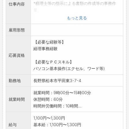
*税理士等の指示による書類の作成等の事務作
仕事内容
業。
※パソコン基本操作(エクセル、ワード等)を使用
もっと見る
します。
雇用形態
*応募する方は、ハローワーク紹介状をお持ち下
さい。
【必要な経験等】
「変更範囲:事業所の定める業務」
経理事務経験
応募資格
【必要なＰＣスキル】
パソコン基本操作(エクセル、ワード等)
勤務地
長野県松本市平田東3-7-4
就業時間：9時00分〜15時00分
就業時間
休憩時間：60分
時間外労働時間：10時間...
1,100円〜1,300円
給与
基本給：1,100円〜1,300円