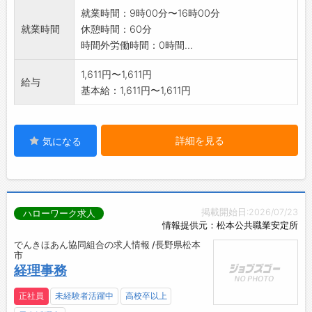
就業時間：9時00分〜16時00分
就業時間
休憩時間：60分
時間外労働時間：0時間...
1,611円〜1,611円
給与
基本給：1,611円〜1,611円
詳細を見る
気になる
掲載開始日:2026/07/23
ハローワーク求人
情報提供元：松本公共職業安定所
でんきほあん協同組合の求人情報 /長野県松本
市
経理事務
正社員
未経験者活躍中
高校卒以上