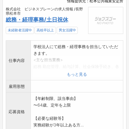
情報提供元：松本公共職業安定所
株式会社 ビジネスブレーンの求人情報 /長野
県松本市
総務・経理事務/土日祝休
未経験者活躍中
高校卒以上
男女活躍中
学校法人にて総務・経理事務を担当していただ
きます。
<主な担当業務>
仕事内容
総務:勤怠管理、給与計算、社会保険手続き、各
種保険手続き、備
もっと見る
品管理
雇用形態
経理:経理業務全般
<変更の範囲:派遣契約先が定める業務>
【年齢制限、該当事由】
〜64歳、定年を上限
応募資格
【必要な経験等】
実務経験が3年以上ある方...