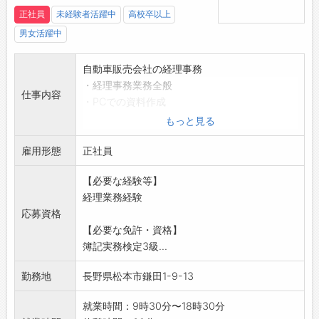
現状、店舗の施設数や従業員数、売上や利益等
正社員
未経験者活躍中
高校卒以上
すべてが拡大しています。金券事業部において
男女活躍中
は株式公開を目標に活動しています。
自動車販売会社の経理事務
・経理事務業務全般
仕事内容
・PCでの資料作成
・経理システムでの仕分け計上
もっと見る
・日次、月次及び決算業務
雇用形態
【業務内容変更 なし】
正社員
【必要な経験等】
経理業務経験
応募資格
【必要な免許・資格】
簿記実務検定3級...
勤務地
長野県松本市鎌田1-9-13
就業時間：9時30分〜18時30分