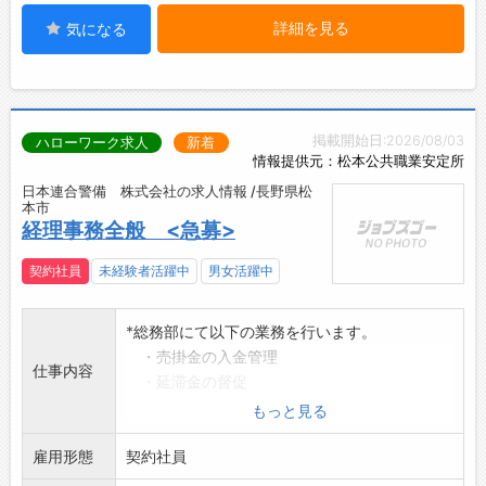
詳細を見る
気になる
掲載開始日:2026/08/03
ハローワーク求人
新着
情報提供元：松本公共職業安定所
日本連合警備 株式会社の求人情報 /長野県松
本市
経理事務全般 <急募>
契約社員
未経験者活躍中
男女活躍中
*総務部にて以下の業務を行います。
・売掛金の入金管理
仕事内容
・延滞金の督促
・銀行取引データ入力
もっと見る
・支払請求書仕訳
雇用形態
・臨時売上請求書発行
契約社員
・ほか附随する業務