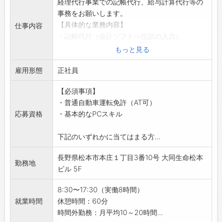
経理代行事業での記帳代行、給与計算代行等の
・個人ロッカー
事務をお願いします。
・制服支給
【具体的な業務内容】
仕事内容
・駐車場あり
・記帳代行（会計ソフトへ仕訳の入力）
・必要に応じてPC、携帯等貸与
・給与計算代行
もっと見る
【転職エージェントより】
・パソコンを使ったデータ⼊⼒・事務・表計算
社員旅行や松本ぼんぼんの参加など、人間関係
雇用形態
等
正社員
の良さが魅力の企業様になります。
・経理代行（業務代行・改善ご提案等）
落ち着いた社員の方が多く、協力し合う社風の
【必須事項】
（利用ソフト：TKC、MJS、弥⽣、JDL、
為、ご自身のペースでお仕事可能な環境です。
・普通自動車運転免許（AT可）
freee、MF、勘定奉⾏、達⼈、魔法陣、PCA、
現在30代の社員がメインで活躍している部署と
応募資格
・基本的なPCスキル
EPSON、会計王、ICS、発展会計、その他）
なります。
・訪問しての対応も有り（中信）
未経験でも育成できる環境が整っており、意欲
下記のいずれかに当てはまる方...
※社用車（AT）を使用し、お客様先にて伝票回
のある方のご応募お待ちしております。
収・業務改善・経理代行サービスのご提案もあ
長野県松本市本庄１丁目3番10号 大同生命松本
り
勤務地
ビル 5F
・業務の進め方（担当制及びチーム制）
・顧客対応あり（メール、電話、対面）
8:30〜17:30（実働8時間）
【職場の雰囲気・社風】
就業時間
休憩時間：60分
・働き方改革を進めており、テレワークや土日
時間外勤務：月平均10～20時間...
の振替出勤及び休暇取得を行っています。