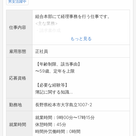
男女活躍中
組合本部にて経理事務を行う仕事です。
<主な業務>
仕事内容
・請求書作成
・入金ソフトへの入力作業
もっと見る
・会計ソフトへの入力作業
雇用形態
・普通預金の管理
正社員
・会計資料の作成
【年齢制限、該当事由】
・電話対応
〜59歳、定年を上限
一人での業務になります。
応募資格
業務の引き継ぎは入念に行います。
【必要な経験等】
*変更の範囲:組合の定める業務
簿記に関する知識...
勤務地
長野県松本市大字島立1007-2
就業時間：9時00分〜17時15分
就業時間
休憩時間：45分
時間外労働時間：0時間