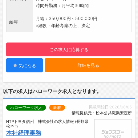
【入社後について】
時間外勤務：月平均30時間
経理部長の補佐として、まずは会社の営業活動
や経理業務を理解するところからスタートしま
月給：350,000円～500,000円
給与
す
※経験・年齢考慮の上、決定
【ポイント】
グループ全体では、様々な事業を行っておりま
す◎関連会社、グループ含め、宿泊事業(15施
この求人に応募する
設)、ゴルフ事業(練習場、ゴルフ場)、金券ショ
ップ(約40件)、飲食事業、不動産事業
詳細を見る
気になる
【会社の特徴】
お客様にご支持をいただくための各種企画力
（一例、ゴルフ場はGDO社の全国の食事がおい
しいランキングで4位の入賞経験あり）自社に
以下の求人はハローワーク求人となります。
て工事部隊やチラシインターネットの制作部隊
があり、内製化することでコミュニケーション
掲載開始日:2026/08/05
ハローワーク求人
新着
を密に、かつコストを抑えることができます。
情報提供元：松本公共職業安定所
コロナの影響を受けている施設があることはも
NTPトヨタ信州 株式会社の求人情報 /長野県
ちろんですが、ゴルフ練習場やEC事業等コロナ
松本市
の影響をプラスにしているセクションもあり概
本社経理事務
ね堅調に業績が推移しています。