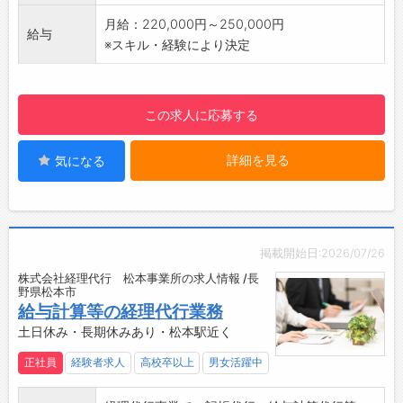
【ウィルトスについて】
月給：220,000円～250,000円
給与
・今年で設立41年を迎えたウィルトスは、長野
※スキル・経験により決定
県をはじめ、山梨県の一部で水処理施設の運転
管理・ビルマネジメント・電気工事を3つの柱
として地域の方々の生活・事業・自然環境を支
この求人に応募する
えています。
・約950名の従業員（正社員は約130名）と共
詳細を見る
気になる
に2024年には売上高21億円と、４年連続で最
高記録を更新しています！
・今後は工事部署の強化によって、より基盤を
強固にして参ります。
【温かい風土の会社】
掲載開始日:2026/07/26
・部署のメンバーは女性8名、男性3名で仲が良
株式会社経理代行 松本事業所の求人情報 /長
く、性別・年齢関係なく意見が出しやすい風土
野県松本市
です！
給与計算等の経理代行業務
・分からないことがあっても先輩社員が手をと
土日休み・長期休みあり・松本駅近く
めて話を聞いてくれるので、安心して業務を行
正社員
経験者求人
高校卒以上
男女活躍中
うことができます。
【設備】