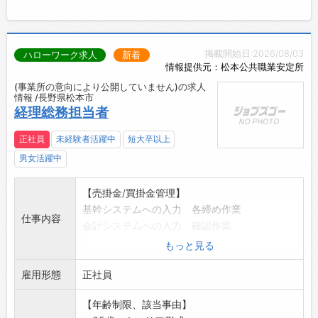
掲載開始日:2026/08/03
ハローワーク求人
新着
情報提供元：松本公共職業安定所
(事業所の意向により公開していません)の求人
情報 /長野県松本市
経理総務担当者
正社員
未経験者活躍中
短大卒以上
男女活躍中
【売掛金/買掛金管理】
基幹システムへの入力 各締め作業
仕事内容
会計システムへの入力 確認作業
その他 売上・仕入にかんしての付随事務業務
もっと見る
※各システムは自社用にカスタマイズされた物
雇用形態
の為、経験は不問
正社員
【設備/備品管理】
【年齢制限、該当事由】
故障等の修繕依頼