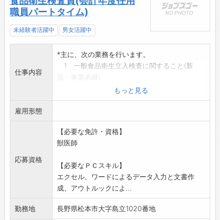
食品衛生検査員(会計年度任用
職員パートタイム)
未経験者活躍中
男女活躍中
*主に、次の業務を行います。
1 一般食品衛生立入検査に関すること(新
仕事内容
規・事業承継)
2 食品許可事務に関すること
もっと見る
3 食品の収去検査に関すること
雇用形態
4 食品衛生諸報告に関すること 他
*応募の方は、ハローワークの紹介状をお持ちく
【必要な免許・資格】
ださい。
獣医師
応募締切日:令和8年8月7日(金)正午応募書類必
�
応募資格
【必要なＰＣスキル】
変更範囲:事業所の定める業務
エクセル、ワードによるデータ入力と文書作
成、アウトルックによ...
勤務地
長野県松本市大字島立1020番地