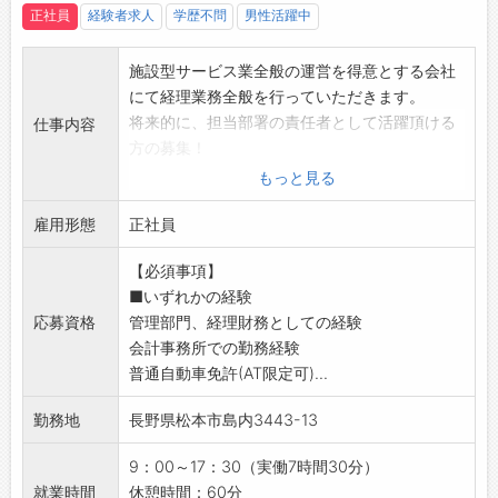
正社員
経験者求人
学歴不問
男性活躍中
施設型サービス業全般の運営を得意とする会社
にて経理業務全般を行っていただきます。
将来的に、担当部署の責任者として活躍頂ける
仕事内容
方の募集！
【業務内容】
もっと見る
・会計伝票処理
雇用形態
・銀行振込
正社員
・決算処理（月次・年次）
【必須事項】
・請求業務
■いずれかの経験
・納税申告業務など
応募資格
管理部門、経理財務としての経験
◎経験やスキルに応じ、財務関連や営業部が必
会計事務所での勤務経験
要とする資料の作成も行っていただきます
普通自動車免許(AT限定可)...
【やりがい】
『結果とお金を情報に変換して経営に生かす』
勤務地
長野県松本市島内3443-13
をミッションとしています！複数事業、複数店
舗を運営する会社の縁の下の力持ちとして活躍
9：00～17：30（実働7時間30分）
できるポジションです
就業時間
休憩時間：60分