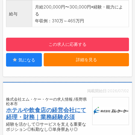
・業務の電子化、ペーパーレス化を進めていま
月給200,000円〜300,000円※経験・能力によ
す。
給与
る
・勤続年数、業務内容により⼀部在宅勤務可能
年収例：310万～465万円
です。
・研修制度：集合研修、OJT、外部研修への参
加等あります。
この求人に応募する
詳細を見る
気になる
掲載開始日:2026/07/02
株式会社エム・ケー・ケーの求人情報 /長野県
松本市
ホテルや飲食店の経営会社にて
経理・財務｜業務経験必須
経験を活かして◎サービスを支える重要な
ポジション◎転勤なし◎単身寮あり◎