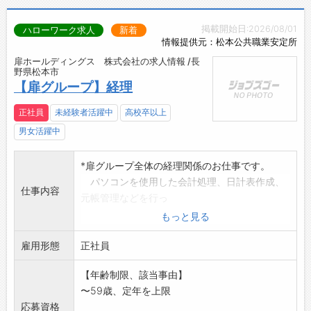
掲載開始日:2026/08/01
ハローワーク求人
新着
情報提供元：松本公共職業安定所
扉ホールディングス 株式会社の求人情報 /長
野県松本市
【扉グループ】経理
正社員
未経験者活躍中
高校卒以上
男女活躍中
*扉グループ全体の経理関係のお仕事です。
パソコンを使用した会計処理、日計表作成、
仕事内容
元帳管理などを行っ
ていただきます。
もっと見る
・売り上げ管理
雇用形態
・支払業務(銀行振り込み等)
正社員
・会計ソフトを使用したパソコン入力作業 等
【年齢制限、該当事由】
変更の範囲:会社の定める業務
〜59歳、定年を上限
応募資格