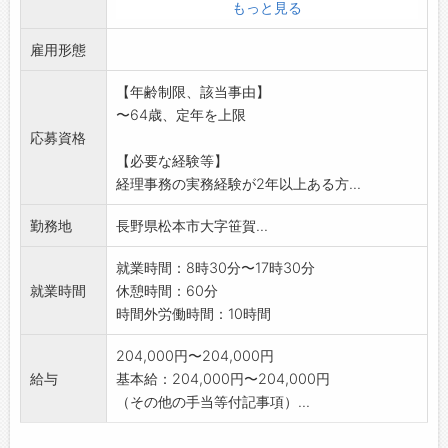
・日々の出納、仕分け作業
もっと見る
・電話応対
雇用形態
・提出書類や報告書の作成補助
・社内資料のデータ入力
【年齢制限、該当事由】
<変更の範囲:派遣契約先が定める業務>
〜64歳、定年を上限
応募資格
【必要な経験等】
経理事務の実務経験が2年以上ある方...
勤務地
長野県松本市大字笹賀...
就業時間：8時30分〜17時30分
就業時間
休憩時間：60分
時間外労働時間：10時間
204,000円〜204,000円
給与
基本給：204,000円〜204,000円
（その他の手当等付記事項）...