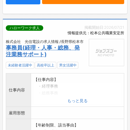
掲載開始日:2026/07/21
ハローワーク求人
情報提供元：松本公共職業安定所
株式会社 光信電設の求人情報 /長野県松本市
事務員(経理・人事・総務、発
注業務サポート)
未経験者活躍中
高校卒以上
男女活躍中
【仕事内容】
・経理事務
仕事内容
・総務事務
・発注業務
もっと見る
・来客対応、電話応対
雇用形態
オンライン応募の場合、紹介状不要。
「変更範囲:会社の定める業務」
【年齢制限、該当事由】