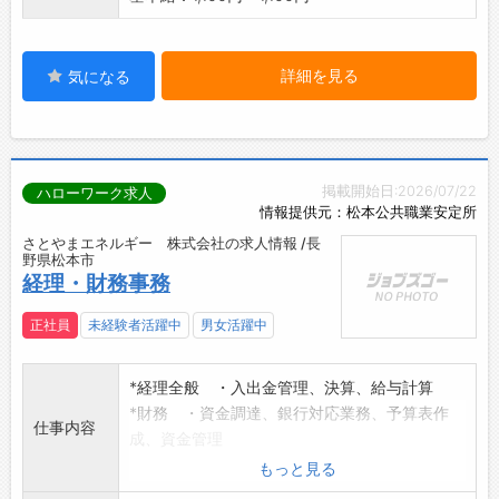
詳細を見る
気になる
掲載開始日:2026/07/22
ハローワーク求人
情報提供元：松本公共職業安定所
さとやまエネルギー 株式会社の求人情報 /長
野県松本市
経理・財務事務
正社員
未経験者活躍中
男女活躍中
*経理全般 ・入出金管理、決算、給与計算
*財務 ・資金調達、銀行対応業務、予算表作
仕事内容
成、資金管理
*その他 ・事業に係る行政対応、小水力発電所
もっと見る
運営管理補助業務