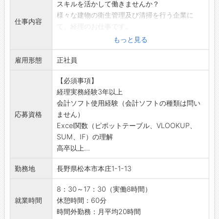
スキルを活かして働きませんか？
様々な建物の衛生管理及び清掃を行う企業に
仕事内容
て、経理のお仕事です。
【業務内容】
もっと見る
■総務経理事務
雇用形態
・現金、預金の管理
正社員
・伝票の起票、整理
【必須事項】
・従業員の立替経費精算
経理実務経験3年以上
・現金出納管理
会計ソフト使用経験（会計ソフトの種類は問い
・売上の計上
応募資格
ません）
・取引先への請求、回収、支払
Excel関数（ピポットテーブル、VLOOKUP、
・月次決算
SUM、IF）の理解
・年次決算
高卒以上...
・税務申告 など経理財務管理の業務がメイン
です。
勤務地
長野県松本市本庄1-1-13
その他電話や来客対応の業務がございます。
◆経理業務を経験され入社後即戦力になってい
8：30～17：30（実働8時間）
ただける方！
就業時間
休憩時間：60分
◆経理経験3年以上の経験をお持ちの方を募集
時間外勤務：月平均20時間
します！