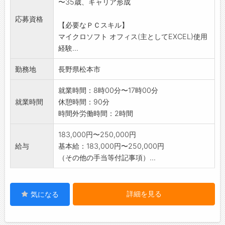
〜35歳、キャリア形成
在庫管理 不足品の発注
その他PC等の設定 等
応募資格
【必要なＰＣスキル】
※変更の範囲:会社の定める業務
マイクロソフト オフィス(主としてEXCEL)使用
経験...
勤務地
長野県松本市
就業時間：8時00分〜17時00分
就業時間
休憩時間：90分
時間外労働時間：2時間
183,000円〜250,000円
給与
基本給：183,000円〜250,000円
（その他の手当等付記事項）...
詳細を見る
気になる