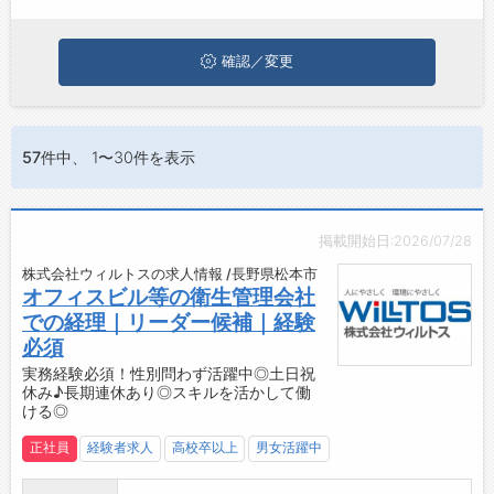
ひ興味のある職種に応募してみてくださいね。
ジョブズゴーについて
確認／変更
会社概要
お問い合わせ
57件
中、 1〜30件を表示
よくあるご質問
掲載開始日:2026/07/28
株式会社ウィルトスの求人情報 /長野県松本市
オフィスビル等の衛生管理会社
での経理｜リーダー候補｜経験
必須
実務経験必須！性別問わず活躍中◎土日祝
休み♪長期連休あり◎スキルを活かして働
ける◎
正社員
経験者求人
高校卒以上
男女活躍中