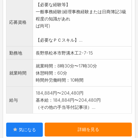
【必要な経験等】
※パソコンにてエクセル及び汎用販売ソフト
一般事務経験(経理事務経験または日商簿記3級
を使用します。
程度の知識があれ
※社有車で銀行等への書類届出業務がありま
応募資格
ば尚可)
す。
*変更の範囲:会社の定める業務
【必要なＰＣスキル】...
勤務地
長野県松本市野溝木工2-7-15
就業時間：8時30分〜17時30分
就業時間
休憩時間：60分
時間外労働時間：10時間
184,884円〜204,480円
給与
基本給：184,884円〜204,480円
（その他の手当等付記事項）...
詳細を見る
気になる