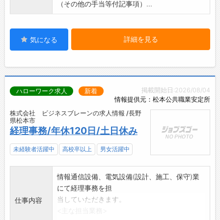
（その他の手当等付記事項）...
詳細を見る
気になる
掲載開始日:2026/08/04
ハローワーク求人
新着
情報提供元：松本公共職業安定所
株式会社 ビジネスブレーンの求人情報 /長野
県松本市
経理事務/年休120日/土日休み
未経験者活躍中
高校卒以上
男女活躍中
情報通信設備、電気設備(設計、施工、保守)業
にて経理事務を担
当していただきます。
仕事内容
<主な担当業務>