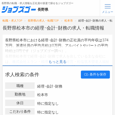
長野県の転職・求人情報を正社員や派遣で探せるジョブズゴー
長野県
メニュー
転職・求人TOP
長野県の求人・転職TOP
松本市
経理･会計･財務の求人・転
無料会員登録
ログイン
長野県松本市の経理･会計･財務の求人・転職情報
長野県松本市における経理･会計･財務の正社員の平均年収は374
メニュー
万円、派遣社員の平均月給は0万円、アルバイトやパートの平均
時給は0円です（ジョブズゴー調べ）。
トップ
長野県松本市で経理･会計･財務で求人を出している主な会社に
詳細情報で求人を探す
は、
株式会社エラン
・
税理士法人未来経営
・
松塩筑木曽老人福祉
もっと見る
タップで簡単に求人を探す
施設組合
などがあり、未経験や短期等ご希望の条件で絞り込みが
できます。
【初めての方へ】
求人検索の条件
条件を保存
長野県松本市の地域密着型の求人サイトであるジョブズゴーでは
長野県の求人検索で選ばれる理由
長野県松本市の求人情報を44件取り扱っており、そのうち
正社
職種
経理･会計･財務
員の求人
は37件、
派遣社員の求人
は2件、
アルバイト・パートの
転職支援サービスについて
求人
は0件です。
勤務地
松本市
ハローワークにはない求人も多数扱っており、転職だけでなく、
転職支援サービス
休日
特に指定なし
第二新卒から50代・60代以上の方の再就職も可能です。 長野県
転職ノウハウ(応募書類の書き方・面接対策など)
松本市で経理･会計･財務の求人・転職情報を探している方は、ぜ
こだわり条件
特に指定なし
転職・採用コラム