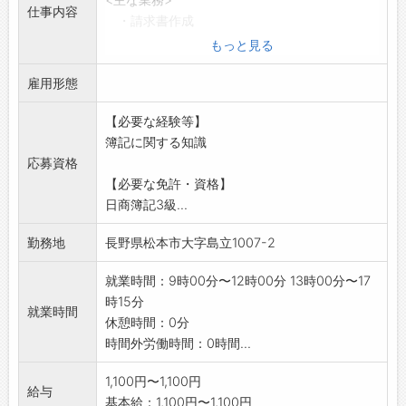
仕事内容
・請求書作成
・入金ソフトへの入力作業
もっと見る
・弥生ソフトへの入力作業
雇用形態
・普通預金の管理
・会議資料の作成
【必要な経験等】
・電話応対 他
簿記に関する知識
◆一人での業務になります。
応募資格
◆業務の引継ぎは入念に行います。
【必要な免許・資格】
*変更の範囲:組合の定める業務
日商簿記3級...
勤務地
長野県松本市大字島立1007-2
就業時間：9時00分〜12時00分 13時00分〜17
時15分
就業時間
休憩時間：0分
時間外労働時間：0時間...
1,100円〜1,100円
給与
基本給：1,100円〜1,100円