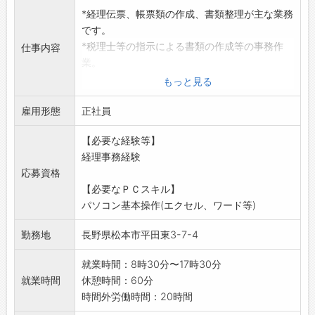
*経理伝票、帳票類の作成、書類整理が主な業務
です。
*税理士等の指示による書類の作成等の事務作
仕事内容
業。
※パソコン基本操作(エクセル、ワード等)を使用
もっと見る
します。
雇用形態
*応募する方は、ハローワーク紹介状をお持ち下
正社員
さい。
【必要な経験等】
「変更範囲:会社の定める業務」
経理事務経験
応募資格
【必要なＰＣスキル】
パソコン基本操作(エクセル、ワード等)
勤務地
長野県松本市平田東3-7-4
就業時間：8時30分〜17時30分
就業時間
休憩時間：60分
時間外労働時間：20時間