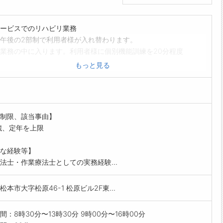
ービスでのリハビリ業務
午後の2部制で利用者様が入れ替わります。
業務の中に入ります。利用者様に個別機能訓練を20分程度
機器を利用した運動プログラムの実施が主な業務内容になり
もっと見る
法士の方は利用者様の精神機能に合わせた作業課題の提供も
容になります。
範囲:会社の定める業務
制限、該当事由】
歳、定年を上限
な経験等】
法士・作業療法士としての実務経験...
松本市大字松原46-1 松原ビル2F東...
間：8時30分〜13時30分 9時00分〜16時00分