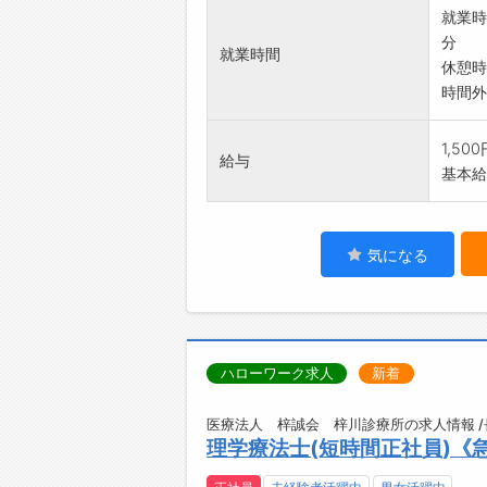
就業時
分
就業時間
休憩時
時間外
1,50
給与
基本給：
気になる
ハローワーク求人
新着
医療法人 梓誠会 梓川診療所の求人情報 
理学療法士(短時間正社員)《