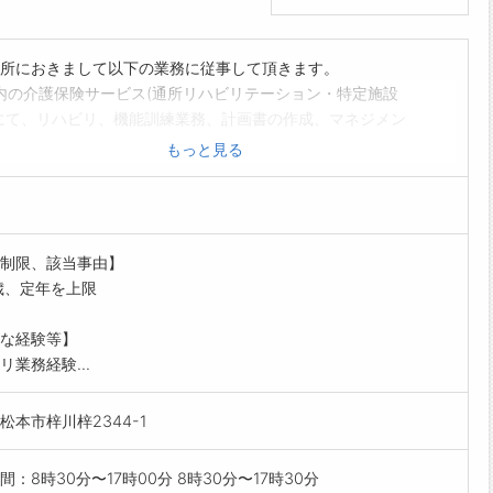
所におきまして以下の業務に従事して頂きます。
内の介護保険サービス(通所リハビリテーション・特定施設
にて、リハビリ、機能訓練業務、計画書の作成、マネジメン
務等に従事していただきます。
もっと見る
の変更範囲:法人の定める業務
する方は、ハローワークの紹介状をお持ちください
制限、該当事由】
歳、定年を上限
な経験等】
リ業務経験...
松本市梓川梓2344-1
間：8時30分〜17時00分 8時30分〜17時30分