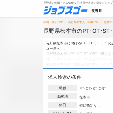
長野県の転職・求人情報を正社員や派遣で探せるジョブ
長野県
転職・求人TOP
長野県の求人・転職TOP
松本市
長野県松本市のPT･OT･ST
メニュー
長野県松本市におけるPT･OT･ST･O
ゴー調べ）。
トップ
長野県松本市でPT･OT･ST･ORTで求
科 うすいクリニック
・
株式会社PORT
な
詳細情報で求人を探す
長野県松本市の地域密着型の求人サイトで
タップで簡単に求人を探す
求人
は0件、
アルバイト・パートの求人
は
【初めての方へ】
ハローワークにはない求人も多数扱っており
求人検索の条件
長野県の求人検索で選ばれる理由
の求人・転職情報を探している方は、ぜひ
職種
PT･OT･ST･ORT
勤務地
松本市
休日
特に指定なし