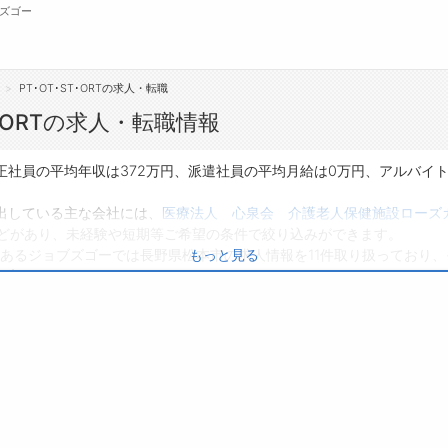
ズゴー
PT･OT･ST･ORTの求人・転職
無料会員
･ORTの求人・転職情報
転職支援サービスについて
ジ
RTの正社員の平均年収は372万円、派遣社員の平均月給は0万円、アルバ
転職支援サービス
会
人を出している主な会社には、
医療法人 心泉会 介護老人保健施設ローズ
どがあり、未経験や短期等ご希望の条件で絞り込みができます。
転職ノウハウ(応募書類の書き方・面接対策な
お
あるジョブズゴーでは長野県松本市の求人情報を11件取り扱っており、
もっと見る
ど)
よ
0件です。
転職・採用コラム
、転職だけでなく、第二新卒から50代・60代以上の方の再就職も可能です
興味のある職種に応募してみてくださいね。