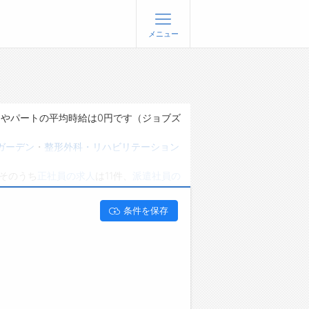
メニュー
登録
ログイン
ョブズゴーについて
イトやパートの平均時給は0円です（ジョブズ
社概要
ガーデン
・
整形外科・リハビリテーション
問い合わせ
そのうち
正社員の求人
は11件、
派遣社員の
くあるご質問
。 長野県松本市でPT･OT･ST･ORT
条件を保存