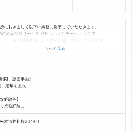
所におきまして以下の業務に従事していただきます。
内の介護保険サービス(通所リハビリテーション)にて
ビリ、機能訓練業務、計画書の作成、マネジメント業務
従事していただきます。
もっと見る
祝日:時給50円UP
範囲の変更:なし
制限、該当事由】
歳、定年を上限
な経験等】
リ業務経験...
松本市梓川梓2344-1