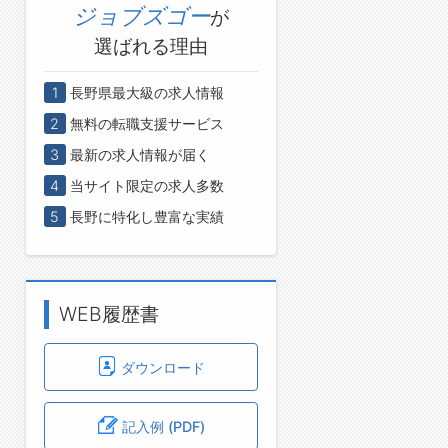
ジョブズゴー
が
選ばれる理由
1
長野県最大級の求人情報
2
無料の転職支援サービス
3
最新の求人情報が届く
4
当サイト限定の求人多数
5
長野に特化し豊富な実績
WEB履歴書
ダウンロード
記入例 (PDF)