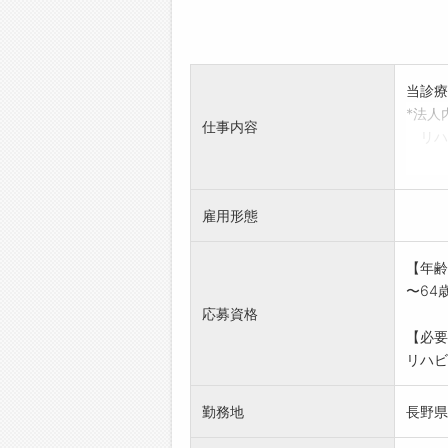
当診療
*法人
仕事内容
リハ
等に
*土日
※業務
雇用形態
【年齢
〜64
応募資格
【必要
リハビ
勤務地
長野県