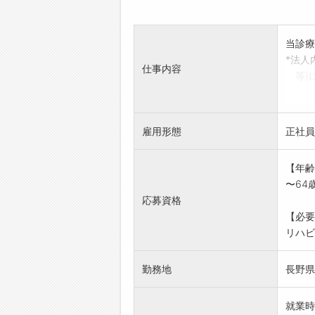
当診療
*法人
仕事内容
等)
ト業
*業務
*応募
雇用形態
正社員
【年齢
〜64
応募資格
【必要
リハビ
勤務地
長野県
就業時