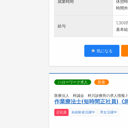
就業時間
休憩時
時間外
1,30
給与
基本給：
気になる
ハローワーク求人
新着
医療法人 梓誠会 梓川診療所の求人情報 
作業療法士(短時間正社員)《
正社員
未経験者活躍中
男女活躍中