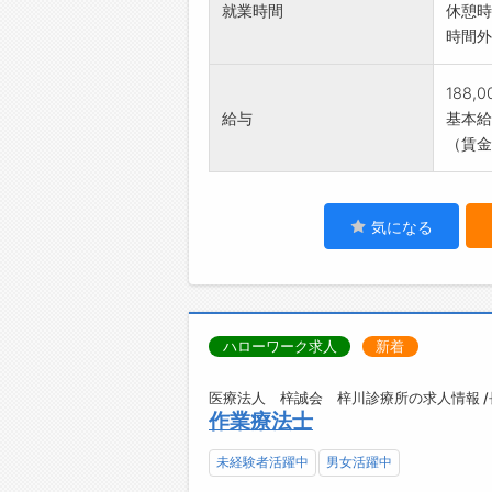
就業時間
休憩時
時間外
188,
給与
基本給：
（賃金
気になる
ハローワーク求人
新着
医療法人 梓誠会 梓川診療所の求人情報 
作業療法士
未経験者活躍中
男女活躍中