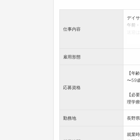
デイサ
午前・
仕事内容
送迎は
提供、
ます。
作業療
雇用形態
業務内
変更の
【年齢
〜59
応募資格
【必要
理学療
勤務地
長野県
就業時