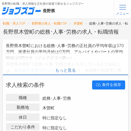
長野県の転職・求人情報を正社員や派遣で探せるジョブズゴー
長野県
メニュー
転職・求人TOP
長野県の求人・転職TOP
木曽町
総務･人事･労務の求人・転
無料会員登録
ログイン
長野県木曽町の総務･人事･労務の求人・転職情報
長野県木曽町における総務･人事･労務の正社員の平均年収は370
メニュー
万円、派遣社員の平均月給は0万円、アルバイトやパートの平均
時給は0円です（ジョブズゴー調べ）。
トップ
長野県木曽町で総務･人事･労務で求人を出している主な会社に
詳細情報で求人を探す
は、
株式会社木曽谷Kousaku.
などがあり、未経験や短期等ご希
もっと見る
タップで簡単に求人を探す
望の条件で絞り込みができます。
長野県木曽町の地域密着型の求人サイトであるジョブズゴーでは
【初めての方へ】
求人検索の条件
条件を保存
長野県木曽町の求人情報を1件取り扱っており、そのうち
正社員
長野県の求人検索で選ばれる理由
の求人
は1件、
派遣社員の求人
は0件、
アルバイト・パートの求人
職種
総務･人事･労務
は0件です。
転職支援サービスについて
ハローワークにはない求人も多数扱っており、転職だけでなく、
勤務地
木曽町
第二新卒から50代・60代以上の方の再就職も可能です。 長野県
転職支援サービス
休日
特に指定なし
木曽町で総務･人事･労務の求人・転職情報を探している方は、ぜ
転職ノウハウ(応募書類の書き方・面接対策など)
ひ興味のある職種に応募してみてくださいね。
こだわり条件
特に指定なし
転職・採用コラム