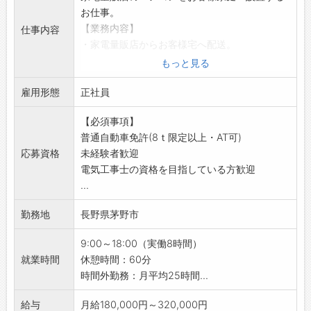
お仕事。
【業務内容】
仕事内容
・家電量販店からお客様宅へ配送。
・各家庭へのエアコン取り付け設置業務。
もっと見る
・基本的に2名体制での作業となります。
雇用形態
※諏訪地区近郊。
正社員
※バンタイプの車で移動します(AT限定可)。
【必須事項】
※1日5~8件ほどのご自宅へ訪問します。
普通自動車免許(8ｔ限定以上・AT可)
※家電量販店へ直行直帰。
応募資格
未経験者歓迎
※他地域へ、応援に行くこともあります。
電気工事士の資格を目指している方歓迎
【ポイント】
...
・資格の有無問わず実務経験者大歓迎◎
・未経験者も歓迎します！
勤務地
長野県茅野市
・未経験から始められる環境が整っています◎
・ベテラン社員が指導しながら進めていきます
9:00～18:00（実働8時間）
♪
就業時間
休憩時間：60分
・電気工事士の資格取得を目指している方歓
時間外勤務：月平均25時間...
迎！
・資格取得制度もあります♪
給与
月給180,000円～320,000円