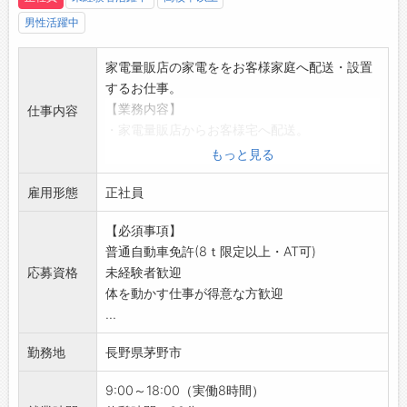
男性活躍中
家電量販店の家電ををお客様家庭へ配送・設置
するお仕事。
【業務内容】
仕事内容
・家電量販店からお客様宅へ配送。
・各家庭へ家電を搬入し、設置します。
もっと見る
・家電：テレビ、冷蔵庫、洗濯機等
雇用形態
・重量物もありますが、1人で運ぶことはありま
正社員
せん。
【必須事項】
・基本的に2名体制での作業となります。
普通自動車免許(8ｔ限定以上・AT可)
※諏訪地区近郊。
応募資格
未経験者歓迎
※2ｔトラックでの配送になります(AT限定可)。
体を動かす仕事が得意な方歓迎
※1日5~8件ほどのご自宅へ訪問します。
...
※家電量販店へ直行直帰。
※他地域へ、応援に行くこともあります。
勤務地
長野県茅野市
【ポイント】
・実務経験者大歓迎◎
9:00～18:00（実働8時間）
・未経験者も歓迎します！