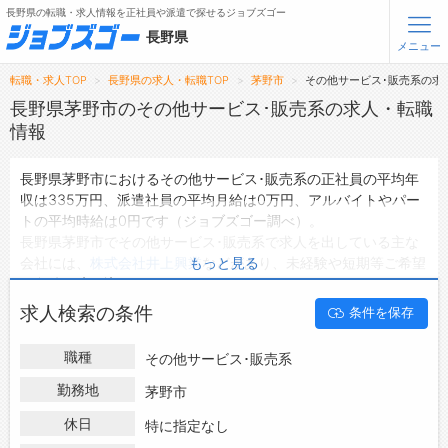
長野県の転職・求人情報を正社員や派遣で探せるジョブズゴー
長野県
メニュー
転職・求人TOP
長野県の求人・転職TOP
茅野市
その他サービス･販売系の求
無料会員登録
ログイン
長野県茅野市のその他サービス･販売系の求人・転職
情報
メニュー
長野県茅野市におけるその他サービス･販売系の正社員の平均年
収は335万円、派遣社員の平均月給は0万円、アルバイトやパー
トップ
トの平均時給は0円です（ジョブズゴー調べ）。
詳細情報で求人を探す
長野県茅野市でその他サービス･販売系で求人を出している主な
タップで簡単に求人を探す
会社には、
株式会社井上興業
などがあり、未経験や短期等ご希望
もっと見る
の条件で絞り込みができます。
【初めての方へ】
長野県の求人検索で選ばれる理由
長野県茅野市の地域密着型の求人サイトであるジョブズゴーでは
求人検索の条件
条件を保存
長野県茅野市の求人情報を2件取り扱っており、そのうち
正社員
の求人
は2件、
派遣社員の求人
は0件、
アルバイト・パートの求
転職支援サービスについて
職種
その他サービス･販売系
人
は0件です。
ハローワークにはない求人も多数扱っており、転職だけでなく、
勤務地
茅野市
転職支援サービス
第二新卒から50代・60代以上の方の再就職も可能です。 長野県
転職ノウハウ(応募書類の書き方・面接対策など)
休日
特に指定なし
茅野市でその他サービス･販売系の求人・転職情報を探している
転職・採用コラム