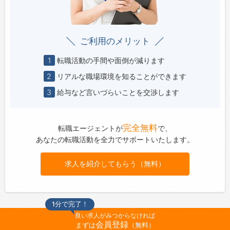
ご利用のメリット
1
転職活動の手間や面倒が減ります
2
リアルな職場環境を知ることができます
3
給与など言いづらいことを交渉します
完全無料
転職エージェントが
で、
あなたの転職活動を全力でサポートいたします。
求人を紹介してもらう（無料）
1分で完了！
良い求人がみつからなければ
会員登録
まずは
（無料）