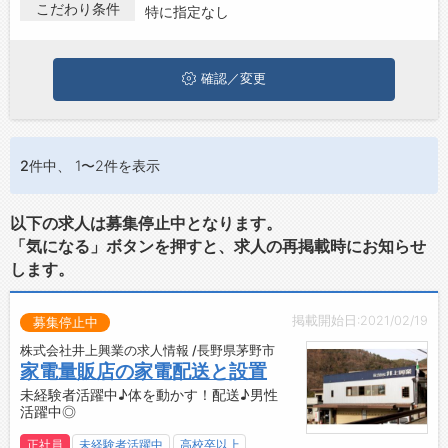
方は、ぜひ興味のある職種に応募してみてくださいね。
こだわり条件
特に指定なし
ジョブズゴーについて
確認／変更
会社概要
お問い合わせ
よくあるご質問
2件
中、 1〜2件を表示
以下の求人は募集停止中となります。
「気になる」ボタンを押すと、求人の再掲載時にお知らせ
します。
掲載開始日:2021/02/19
募集停止中
株式会社井上興業の求人情報 /長野県茅野市
家電量販店の家電配送と設置
未経験者活躍中♪体を動かす！配送♪男性
活躍中◎
正社員
未経験者活躍中
高校卒以上