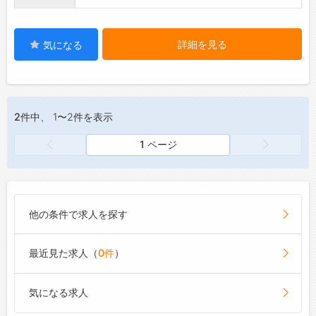
・繁忙期には勤務時間超過もありますが、閑散
期では早めに業務を終わらせることができます
◎
詳細を見る
気になる
・閑散期の際には、シフトを調整し連休を取得
することも可能です！
・シフト制で、社員同士で助け合いながら進め
ています◎
2件
中、 1〜2件を表示
・社員旅行(1回/年)や納涼祭その他イベント等を
通して、風通しの良い社風が魅力です♪
1 ページ
・制服支給します◎
他の条件で求人を探す
最近見た求人（
0件
）
気になる求人