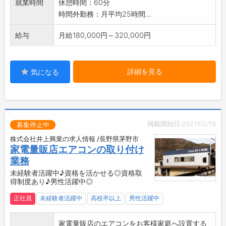
就業時間
休憩時間：60分
・未経験から始められる環境が整っています◎
時間外勤務：月平均25時間...
・ベテラン社員が指導しながら進めていきます
♪
給与
月給180,000円～320,000円
・資格取得制度もあります♪
・繁忙期には勤務時間超過もありますが、閑散
期では早めに業務を終わらせることができます
詳細を見る
気になる
◎
・閑散期の際には、シフトを調整し連休を取得
することも可能です！
・シフト制で、社員同士で助け合いながら進め
掲載開始日:2021/02/19
ています◎
募集停止中
・社員旅行(1回/年)や納涼祭その他イベント等を
株式会社井上興業の求人情報 /長野県茅野市
通して、風通しの良い社風が魅力です♪
家電量販店エアコンの取り付け
・制服支給します◎
業務
未経験者活躍中♪資格を活かせる◎資格取
得制度あり♪男性活躍中◎
正社員
未経験者活躍中
高校卒以上
男性活躍中
家電量販店のエアコンをお客様家庭へ設置する