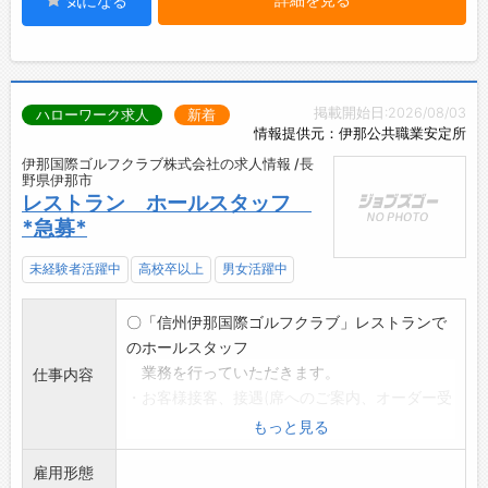
気になる
掲載開始日:2026/08/03
ハローワーク求人
新着
情報提供元：伊那公共職業安定所
伊那国際ゴルフクラブ株式会社の求人情報 /長
野県伊那市
レストラン ホールスタッフ
*急募*
未経験者活躍中
高校卒以上
男女活躍中
〇「信州伊那国際ゴルフクラブ」レストランで
のホールスタッフ
業務を行っていただきます。
仕事内容
・お客様接客、接遇(席へのご案内、オーダー受
付、配膳
もっと見る
片づけ等)
雇用形態
*変更範囲:フロント業務・マスター室