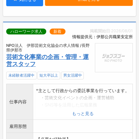
掲載開始日:2026/08/01
ハローワーク求人
新着
情報提供元：伊那公共職業安定所
NPO法人 伊那芸術文化協会の求人情報 /長野
県伊那市
芸術文化事業の企画・管理・運
営スタッフ
未経験者活躍中
短大卒以上
男女活躍中
*主として行政からの委託事業を行っています。
・芸術文化イベントの企画・運営補助
仕事内容
・SNS等を活用した広報業務
・アーティスト、出演団体との連絡調整
もっと見る
・チラシ、募集案内等の作成
雇用形態
・ワークショップや公演の当日運営
・地域の文化事業と福祉をつなぐ企画への参