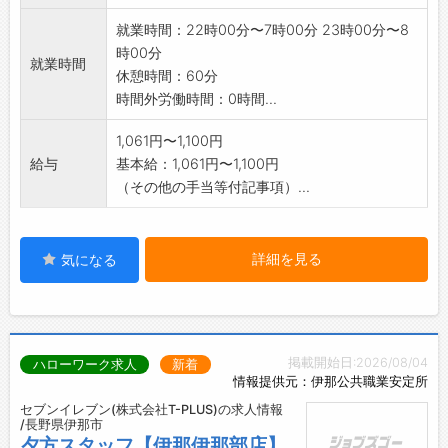
就業時間：22時00分〜7時00分 23時00分〜8
時00分
就業時間
休憩時間：60分
時間外労働時間：0時間...
1,061円〜1,100円
給与
基本給：1,061円〜1,100円
（その他の手当等付記事項）...
詳細を見る
気になる
掲載開始日:2026/08/04
ハローワーク求人
新着
情報提供元：伊那公共職業安定所
セブンイレブン(株式会社T-PLUS)の求人情報
/長野県伊那市
夕方スタッフ【伊那伊那部店】