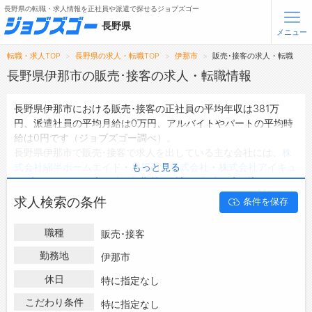
長野県の転職・求人情報を正社員や派遣で探せるジョブズゴー
長野県
メニュー
転職・求人TOP
長野県の求人・転職TOP
伊那市
販売･接客の求人・転職
無料会員登録
ログイン
長野県伊那市の販売･接客の求人・転職情報
長野県伊那市における販売･接客の正社員の平均年収は381万
メニュー
円、派遣社員の平均月給は0万円、アルバイトやパートの平均時
給は0円です（ジョブズゴー調べ）。
トップ
長野県伊那市で販売･接客で求人を出している主な会社には、
株
詳細情報で求人を探す
式会社綿半ホームエイド
・
扇屋石油株式会社
・
株式会社アイキュ
もっと見る
タップで簡単に求人を探す
ーブ
などがあり、未経験や短期等ご希望の条件で絞り込みができ
ます。
【初めての方へ】
求人検索の条件
条件を保存
長野県伊那市の地域密着型の求人サイトであるジョブズゴーでは
長野県の求人検索で選ばれる理由
長野県伊那市の求人情報を38件取り扱っており、そのうち
正社
職種
販売･接客
員の求人
は30件、
派遣社員の求人
は1件、
アルバイト・パートの
転職支援サービスについて
求人
は0件です。
勤務地
伊那市
ハローワークにはない求人も多数扱っており、転職だけでなく、
転職支援サービス
休日
特に指定なし
第二新卒から50代・60代以上の方の再就職も可能です。 長野県
転職ノウハウ(応募書類の書き方・面接対策など)
伊那市で販売･接客の求人・転職情報を探している方は、ぜひ興
こだわり条件
特に指定なし
転職・採用コラム