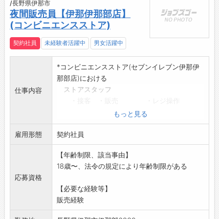
/長野県伊那市
夜間販売員【伊那伊那部店】
(コンビニエンスストア)
契約社員
未経験者活躍中
男女活躍中
*コンビニエンスストア(セブンイレブン伊那伊
那部店)における
ストアスタッフ
仕事内容
・接客 ・販売 ・レジ操作
・仕入 ・商品品出し ・店内清掃等業務
もっと見る
全般
雇用形態
※土日に働ける方大歓迎
契約社員
※コンビニエンス業務の経験のある方、賃金面
【年齢制限、該当事由】
で優遇します。
18歳〜、法令の規定により年齢制限がある
≪応募へのワンポイント≫
応募資格
・未経験の方であっても応募歓迎いたします。
【必要な経験等】
業務の変更範囲:変更なし
販売経験