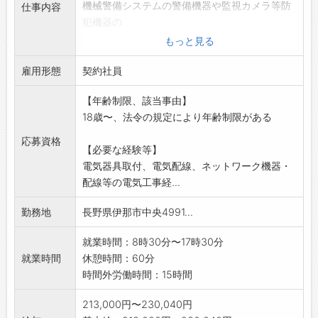
機械警備システムの警備機器や監視カメラ等防
仕事内容
犯機器の
設置配線工事、設置機器の保守点検・修理を行
もっと見る
う業務です。
雇用形態
*弱電工事、通信・ネットワーク工事が中心で
契約社員
す。
【年齢制限、該当事由】
(社用車使用、必要な工具は貸与します)
18歳〜、法令の規定により年齢制限がある
*新築現場では、現場代人として施工管理や
クライアントや建築業者との調整も行います。
応募資格
【必要な経験等】
*入社後、まずはセキュリティスタッフとして警
電気器具取付、電気配線、ネットワーク機器・
備業務
配線等の電気工事経...
に従事し、自分自身が施工や点検することとな
る
勤務地
長野県伊那市中央4991...
機械警備システムの知識経験の習得をしていた
だきます。
就業時間：8時30分〜17時30分
*社内規程により、警備未経験者に限ります。
就業時間
休憩時間：60分
*変更の範囲:会社の定める業務
時間外労働時間：15時間
213,000円〜230,040円