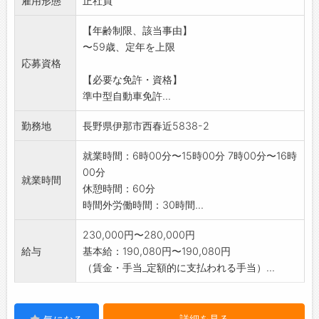
雇用形態
県外への運行もあります。※
正社員
≪引っ越しサービススタッフ≫
【年齢制限、該当事由】
・運送以外、引っ越し全般に従事します。
〜59歳、定年を上限
*運送よりも、サービス業としてのカラーが強
応募資格
い仕事です。
【必要な免許・資格】
*経験・性別を問わずにできる仕事です。
準中型自動車免許...
業務変更範囲:変更なし
勤務地
長野県伊那市西春近5838-2
就業時間：6時00分〜15時00分 7時00分〜16時
00分
就業時間
休憩時間：60分
時間外労働時間：30時間...
230,000円〜280,000円
給与
基本給：190,080円〜190,080円
（賃金・手当_定額的に支払われる手当）...
詳細を見る