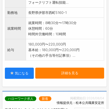
フォークリフト運転技能...
す。
業務の変更範囲:なし
勤務地
長野県伊那市西町5160-1
就業時間：8時30分〜17時30分
就業時間
休憩時間：60分
時間外労働時間：10時間
180,000円〜220,000円
給与
基本給：180,000円〜220,000円
（その他の手当等付記事項）...
詳細を見る
気になる
掲載開始日:2026/08/04
ハローワーク求人
新着
情報提供元：松本公共職業安定所