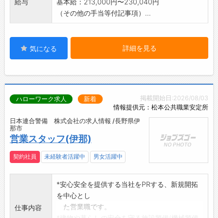
給与
基本給：213,000円〜230,040円
（その他の手当等付記事項）...
詳細を見る
気になる
掲載開始日:2026/08/03
ハローワーク求人
新着
情報提供元：松本公共職業安定所
日本連合警備 株式会社の求人情報 /長野県伊
那市
営業スタッフ(伊那)
契約社員
未経験者活躍中
男女活躍中
*安心安全を提供する当社をPRする、新規開拓
を中心とし
た営業職です。
仕事内容
*建物や暮らしの安全を守る施設警備(機械警備