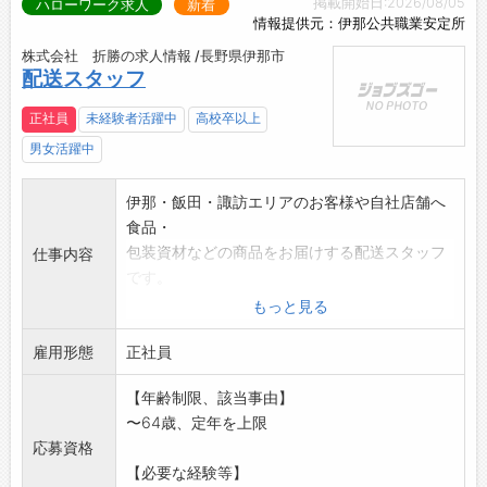
掲載開始日:2026/08/05
ハローワーク求人
新着
情報提供元：伊那公共職業安定所
株式会社 折勝の求人情報 /長野県伊那市
配送スタッフ
正社員
未経験者活躍中
高校卒以上
男女活躍中
伊那・飯田・諏訪エリアのお客様や自社店舗へ
食品・
包装資材などの商品をお届けする配送スタッフ
仕事内容
です。
【主な仕事】
もっと見る
・商品の仕分け・荷揃え作業
雇用形態
・トラックでの配送(担当エリア:伊那・飯田・
正社員
諏訪中心)
【年齢制限、該当事由】
・配送先でのお客様対応・注文受付
〜64歳、定年を上限
・帰社後の軽作業(翌日の準備等)
応募資格
※普通自動車免許(AT可)があればOKです。
【必要な経験等】
※フォークリフト・大型免許はあれば尚可で