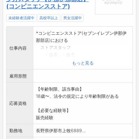
(コンビニエンスストア)
未経験者活躍中
高校卒以上
男女活躍中
*コンビニエンスストア(セブンイレブン伊那伊
那部店)における
ストアスタッフ
仕事内容
・接客 ・販売
・レジ操作
もっと見る
・仕入
雇用形態
・商品品出し
・店内清掃等業務全般
【年齢制限、該当事由】
※土日に働ける方大歓迎
18歳〜、法令の規定により年齢制限がある
※未経験でも研修します
応募資格
※コンビニエンス業務の経験のある方、賃金面
【必要な経験等】
で優遇します。
販売経験
業務の変更範囲:変更なし
勤務地
長野県伊那市上牧6889...