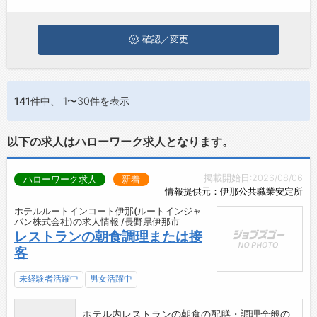
味のある職種に応募してみてくださいね。
ジョブズゴーについて
確認／変更
会社概要
お問い合わせ
141件
中、 1〜30件を表示
よくあるご質問
以下の求人はハローワーク求人となります。
掲載開始日:2026/08/06
ハローワーク求人
新着
情報提供元：伊那公共職業安定所
ホテルルートインコート伊那(ルートインジャ
パン株式会社)の求人情報 /長野県伊那市
レストランの朝食調理または接
客
未経験者活躍中
男女活躍中
ホテル内レストランの朝食の配膳・調理全般の