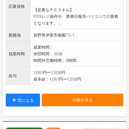
焦らず、少しずつ商品にも詳しくなっていきま
応募資格
【必要なＰＣスキル】
しょう。
POSレジ操作や、業務日報等パソコンでの業務
一緒にお店を盛り上げてくれる方、お待ちして
となります。...
います!
業務の変更範囲:変更なし
勤務地
長野県伊那市御園73-1...
就業時間：
就業時間
休憩時間：30分
時間外労働時間：0時間...
1,061円〜1,508円
給与
基本給：1,061円〜1,508円
詳細を見る
気になる