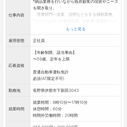
*納品業務を行いながら既存顧客の現状やニーズ
を聞き取り、
営業部門へ提案、説明などをする補助業務。
仕事内容
*エリアは主に中南信地域、社有車(普通車バン)
使用。
もっと見る
・ユーザー廻り:取引先への納品、およびご相談
雇用形態
に対応
正社員
・外注の部品加工管理、外注廻り
【年齢制限、該当事由】
業者への材料引取り、引き渡し他(上伊那、諏
〜59歳、定年を上限
訪方面)
応募資格
*営業経験あれば優遇。
普通自動車運転免許
*性別は問いません。
必須(AT限定不可)
《応募へのワンポイント》
未経験の方も一から指導しますので、ご安心く
勤務地
長野県伊那市下新田3043
ださい。
業務の変更範囲:変更なし
就業時間：8時10分〜17時10分
就業時間
休憩時間：60分
時間外労働時間：20時間