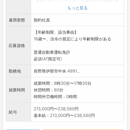
システム、
もっと見る
監視カメラ等防犯防災用品、AED等の販売)や
雇用形態
現金の運
契約社員
送保管の安全を守る現金輸送警備等の提案営
【年齢制限、該当事由】
業となります。
18歳〜、法令の規定により年齢制限がある
*入社後、1～3ヶ月程、本社(松本)にて警備員研
応募資格
修を含
普通自動車運転免許
む営業研修をしていただきます。(研修中は松
必須(AT限定可)
本市内の寮
に宿泊となります)
勤務地
長野県伊那市中央 4991...
*社内規程により、警備未経験者に限ります。
変更の範囲:会社の定める業務
就業時間：8時30分〜17時30分
就業時間
休憩時間：60分
時間外労働時間：0時間
213,000円〜238,560円
給与
基本給：213,000円〜238,560円