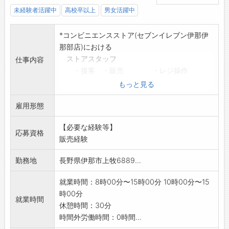
未経験者活躍中
高校卒以上
男女活躍中
*コンビニエンスストア(セブンイレブン伊那伊
那部店)における
ストアスタッフ
仕事内容
・接客 ・販売 ・レジ操作
・仕入 ・商品品出し ・店内清掃等業務
もっと見る
全般
雇用形態
※土日に働ける方大歓迎
※コンビニエンス業務の経験のある方、賃金面
【必要な経験等】
で優遇します。
応募資格
販売経験
≪応募へのワンポイント≫
・未経験の方であっても応募歓迎いたします。
勤務地
長野県伊那市上牧6889...
業務の変更範囲:変更なし
就業時間：8時00分〜15時00分 10時00分〜15
時00分
就業時間
休憩時間：30分
時間外労働時間：0時間...