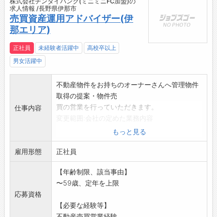
株式会社チンタイバンク(ミニミニFC加盟)の
求人情報 /長野県伊那市
売買資産運用アドバイザー(伊
那エリア)
正社員
未経験者活躍中
高校卒以上
男女活躍中
不動産物件をお持ちのオーナーさんへ管理物件
取得の提案・物件売
買の営業を行っていただきます。
仕事内容
変更範囲:会社の定めた業務内容
※応募する方は、ハローワークの紹介状をお持
もっと見る
ちください。
雇用形態
正社員
【年齢制限、該当事由】
〜59歳、定年を上限
応募資格
【必要な経験等】
不動産売買営業経験...