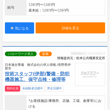
1,061円〜1,081円
給与
基本給：1,061円〜1,081円
詳細を見る
気になる
掲載開始日:2026/08/03
ハローワーク求人
新着
情報提供元：松本公共職業安定所
日本連合警備 株式会社の求人情報 /長野県伊
那市
技術スタッフ(伊那)警備・防犯
機器施工、保守点検・修理等
契約社員
未経験者活躍中
男女活躍中
*お客様施設(事務所、店舗、工場、倉庫等)にお
ける