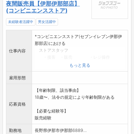
夜間販売員【伊那伊那部店】
(コンビニエンスストア)
未経験者活躍中
男女活躍中
*コンビニエンスストア(セブンイレブン伊那伊
那部店)における
ストアスタッフ
仕事内容
・接客 ・販売 ・レジ操作
・仕入 ・商品品出し ・店内清掃等業務
もっと見る
全般
雇用形態
※土日に働ける方大歓迎
※コンビニエンス業務の経験のある方、賃金面
【年齢制限、該当事由】
で優遇します。
18歳〜、法令の規定により年齢制限がある
≪応募へのワンポイント≫
応募資格
・未経験の方であっても応募歓迎いたします。
【必要な経験等】
業務の変更範囲:変更なし
販売経験
勤務地
長野県伊那市伊那部6889...