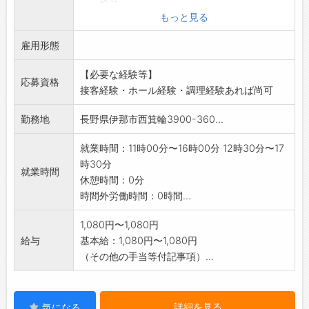
・レジ業務
もっと見る
・ドリンク作成
雇用形態
・盛り付けなど
・洗い場、清掃
【必要な経験等】
変更範囲:変更なし
応募資格
接客経験・ホール経験・調理経験あれば尚可
勤務地
長野県伊那市西箕輪3900-360...
就業時間：11時00分〜16時00分 12時30分〜17
時30分
就業時間
休憩時間：0分
時間外労働時間：0時間...
1,080円〜1,080円
給与
基本給：1,080円〜1,080円
（その他の手当等付記事項）...
詳細を見る
気になる