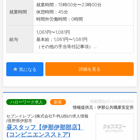
就業時間：15時00分〜23時00分
就業時間
休憩時間：45分
時間外労働時間：0時間
1,061円〜1,081円
給与
基本給：1,061円〜1,081円
（その他の手当等付記事項）...
詳細を見る
気になる
掲載開始日:2026/08/04
ハローワーク求人
新着
情報提供元：伊那公共職業安定所
セブンイレブン(株式会社T-PLUS)の求人情報
/長野県伊那市
昼スタッフ【伊那伊那部店】
(コンビニエンスストア)