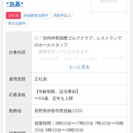
*急募*
正社員
未経験者活躍中
高校卒以上
男女活躍中
〇「信州伊那国際ゴルフクラブ」レストランで
のホールスタッフ
業務を行っていただきます。
仕事内容
・お客様接客、接遇(席へのご案内、オーダー受
付、配膳
もっと見る
片づけ等)
雇用形態
*変更範囲:フロント業務・マスター室
正社員
【年齢制限、該当事由】
応募資格
〜64歳、定年を上限
勤務地
長野県伊那市西箕輪3350
就業時間：8時00分〜17時00分 7時30分〜16時
30分 9時30分〜18時30分