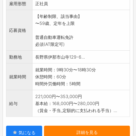
雇用形態
変更範囲:店舗スタッフ、一般事務、アシスタン
正社員
ト業務
【年齢制限、該当事由】
※応募する方は、ハローワークの紹介状をお持
〜59歳、定年を上限
ちください。
応募資格
普通自動車運転免許
必須(AT限定可)
勤務地
長野県伊那市山寺129-6...
就業時間：9時30分〜18時30分
就業時間
休憩時間：60分
時間外労働時間：5時間
221,000円〜353,000円
給与
基本給：168,000円〜280,000円
（賃金・手当_定額的に支払われる手当）...
詳細を見る
気になる