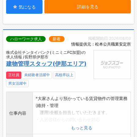
詳細を見る
気になる
掲載開始日:2026/08/03
ハローワーク求人
新着
情報提供元：松本公共職業安定所
株式会社チンタイバンク(ミニミニFC加盟)の
求人情報 /長野県伊那市
建物管理スタッフ(伊那エリア)
正社員
未経験者活躍中
高校卒以上
男女活躍中
*大家さんより預かっている賃貸物件の管理業務
(維持・管理
運用)全般を担当していただきます。
仕事内容
・入居者様からの問い合わせ対応
・建物の定期巡回による点検、保全
もっと見る
・改修工事の提案、発注、完了確認