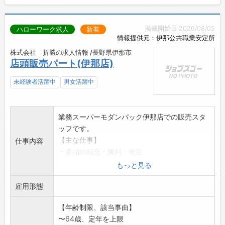
掲載開始日:2026/08/05
ハローワーク求人
新着
情報提供元：伊那公共職業安定所
株式会社 折勝の求人情報 /長野県伊那市
店頭販売パート(伊那店)
未経験者活躍中
男女活躍中
業務スーパーモダンパック伊那店での販売スタ
ッフです。
【主な仕事】
仕事内容
・商品の補充・陳列・発注
・レジ業務・接客
もっと見る
・POSレジ・業務日報の入力
雇用形態
お客様と一番近い距離で接するのが売り場スタ
ッフの特権。
【年齢制限、該当事由】
「ありがとう」の一言や笑顔が、毎日の仕事の
〜64歳、定年を上限
励みになります。