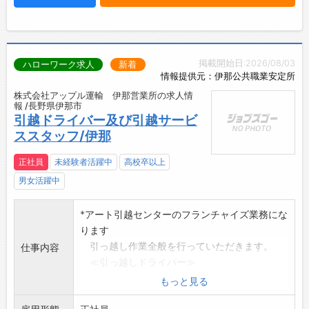
掲載開始日:2026/08/03
ハローワーク求人
新着
情報提供元：伊那公共職業安定所
株式会社アップル運輸 伊那営業所の求人情
報 /長野県伊那市
引越ドライバー及び引越サービ
ススタッフ/伊那
正社員
未経験者活躍中
高校卒以上
男女活躍中
*アート引越センターのフランチャイズ業務にな
ります
引っ越し作業全般を行っていただきます。
仕事内容
≪引っ越しドライバー≫
・荷物の運送の他、荷物の積み下ろし等も
もっと見る
行います。