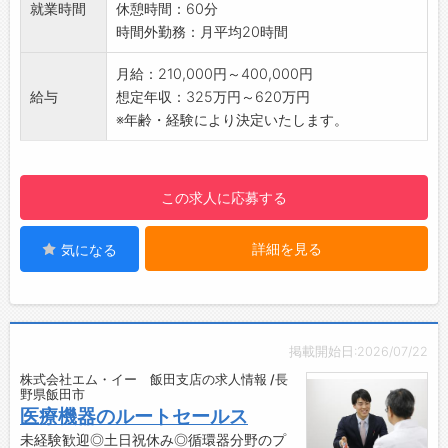
就業時間
休憩時間：60分
・同時に、顧問先担当を通じ「お客様との信頼
時間外勤務：月平均20時間
を築く力」を養います。
定期訪問にて、経営者様へ会計報告等行いま
月給：210,000円～400,000円
す。
給与
想定年収：325万円～620万円
・範囲
※年齢・経験により決定いたします。
長野県南信地区がメインになります。※遠方
のお客様も一部あり
社用車(AT可)での移動となります。
この求人に応募する
【ポイント】
・先輩同行の元、徐々にスキルを磨いて頂きま
詳細を見る
気になる
す。
・中途採用の方も、多数活躍しております。
・医療事務や金融関係、労務管理、経理、FP等
のご経験を活かして活躍している方もいらっし
ゃいます。
掲載開始日:2026/07/22
・業種は違えど、専門知識が役に立つお仕事に
株式会社エム・イー 飯田支店の求人情報 /長
なります。
野県飯田市
・M&A/事業承継のサポート経験や興味がある
医療機器のルートセールス
方もご応募ください。
未経験歓迎◎土日祝休み◎循環器分野のプ