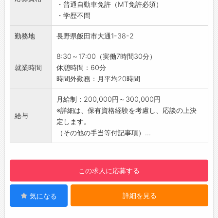
・週休2日制（日曜・祝日・第2・第4土曜日）
・普通自動車免許（MT免許必須）
・小型車担当は、お客様の整備や点検に関する
を採用。
・学歴不問
質問にお答えしたり、整備内容説明を行ったり
・夏季休暇、年末年始休暇などの長期休暇あ
します。
勤務地
長野県飯田市大通1-38-2
り！
・入庫台数は月80台で、その内20台程度の大
・有給休暇は1時間単位で取得可能で、取得しや
型バスは、月に車検4台、3ヶ月点検15台のボリ
8:30～17:00（実働7時間30分）
すい雰囲気です。
ュームで、2人で協力しながら進めるスタイル
就業時間
休憩時間：60分
・交替休制度あり。月1～2日、希望日にお休み
です◎
時間外勤務：月平均20時間
できます♪
【経験者求む！】
・家族や友人との予定も立てやすく、プライベ
・今まで培ってきた経験を活かし、即戦力とし
月給制：200,000円～300,000円
ートも充実◎
て活躍が期待できる人材を求めています◎
※詳細は、保有資格経験を考慮し、応談の上決
【やりがい】
給与
【嬉しい週末休み！】
定します。
■トラックやバスは、日本の物流・生活インフ
・仕事だけではなく、プライベートも大切にし
（その他の手当等付記事項）...
ラを支える欠かせない存在です。
ています♪
・「自分の仕事が社会を動かしている」という
【研修制度・ステップアップ】
実感を持って働けます。
・現場で、先輩社員が丁寧に指導いたします◎
この求人に応募する
・単なる修理ではなく、事故を未然に防ぎ、
・仕事に必須な資格は、全額会社負担で受検し
人々の安全を守る重要な役割を担います。
ていただけます！
・「誰かの役に立ちたい」「社会に貢献した
詳細を見る
気になる
・その他に取得したい資格は「チャレンジ申
い」という想いを仕事にできる環境です。
請」をすれば、内容により会社で補助をいたし
・人とモノの移動を支え、豊かで住みよい未来