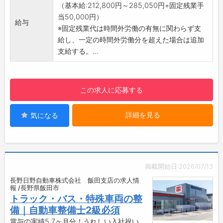
ごみ質、放射能等）
（基本給:212,800円～285,050円+固定残業手
い商品を製造、開発していきたいと思いま
・衛生検査（検便、検尿、食品細菌検査、ＰＣ
当50,000円）
す。 釣りの楽しさを知ってもらうために『釣
給与
Ｒ検査等）
※固定残業代は時間外労働の有無に関わらず支
り教室』を地元の小学生向けに開催し、釣りの
【ポイント】
給し、一定の時間外労働分を超えた場合は追加
楽しさを伝えています。
・業界経験は不問です。
支給する。...
【会社の特徴】
・「法令」で義務付けられた「環境」に関する
㈱天龍は、釣竿「ＴＥＮＲＹＵ」を手掛ける
調査・分析業務を行っており、顧客の業種も限
釣竿メーカーです。
定されないため安定した業界です！
釣竿は、設計開発〜完成品までを作る一貫生
この求人に応募する
またSDGｓなど環境への意識が高まってお
産体制となっております。
り、今後の社会においてますます重要な役割を
釣竿、ゴルフシャフト共に好調な受注となっ
詳細を見る
気になる
担っていくことが想定されます。
ており、幅広い世代が活躍し生産をしていま
・新しいことを積極的に取り入れ変化していこ
す。
うという社風であり、創業以来、増収増益で成
【採用担当からのメッセージ】
長してまいりました。
釣竿を始めとした魅力ある製品だけでなく、
裁量を持って働くことができ、9割が中途社
働く仲間がやりがいを持ち、働きやすい職場に
掲載開始日:2026/07/13
員なので馴染みやすい環境です！
していくために、『全社員研修の実施』、『改
長野日野自動車株式会社 飯田支店の求人情
・20代後半で部署リーダー、30代半ばで部長
報 /長野県飯田市
善提案活動』、『より良い組織づくり』など会
になる社員もおり、適性と業務への姿勢等を重
トラック・バス・特殊車両の整
社として様々なことに挑戦し続けています。
視した評価を行っております。
備｜自動車整備士2級必須
皆さんの応募をお待ちしております。
【入社後イメージ】
賞与の実績5.7ヶ月分！うれしい入社祝い