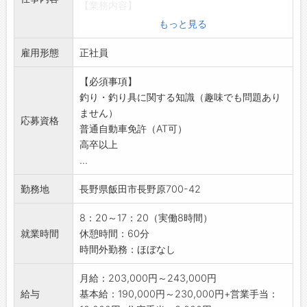
【業務内容】
【職場】
■釣り具等のルート営業
・性別問わず活躍しています。
もっと見る
・釣り具店や卸会社へのルート営業をお願いし
・幅広い世代の社員が活躍中！
雇用形態
ます。
正社員
【会社設備】
・エリア：長野県全域、東海地方、富山県、福
・無料駐車場完備
【必須事項】
井県など
・更衣室、個人ロッカー
釣り・釣り具に関する知識（趣味でも問題あり
・受注を受け本社へ通達
・休憩室、レンジ
ません）
・展示会へ参加し、商品説明など
・自販機
応募資格
普通自動車免許（AT可）
※基本的には、直行直帰の就業となります。
・喫煙：屋外指定の場�
高卒以上
【研修について】
【貸与品】
...
・入社後、2～3ヶ月程度、本社工場にて研修が
・制服：上下支給
あります。
・自身で準備：作業靴
勤務地
長野県飯田市長野原700-42
・製造現場等で商品知識、使用感などを学んで
【環境への取り組み】
いただきます。
天龍では次の世代の釣り人に、よりすばらし
8：20～17：20（実働8時間）
※実際に製造作業（加工など）も行います。
い釣り環境を残していく為、水辺の清掃など
就業時間
休憩時間：60分
【貸与品】
様々な取り組みを積極的に活動しています。
時間外勤務：ほぼなし
・制服：支給（上着、ポロシャツ等）
より自然環境にやさしい、環境負荷のすくな
・社用車（AT/プロボックス）
い商品を製造、開発していきたいと思いま
月給：203,000円～243,000円
・ノートPC
す。 釣りの楽しさを知ってもらうために『釣
給与
基本給：190,000円～230,000円+営業手当：
・携帯電話
り教室』を地元の小学生向けに開催し、釣りの