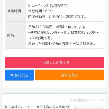
明
8:30～17:30（実働8時間）
＜具体的には＞
就業時間
休憩時間：60分
医師と手術についての打ち合わせ
時間外勤務：月平均10～20時間程度...
医師のニーズに合わせて製品を提案
手術現場で取扱い説明等のサポートを実施
月給240,000円～※経験・能力による
【扱う商品】
※基本給196,800円～＋固定残業代43,200円～
給与
・ペースメーカやカテーテルといった循環器関
（30時間分/月）
連製品です。
超過した時間外労働の残業手当は追加支給...
・メーカー品のみではなく、医療のDX化への提
案もしていきます。
【やりがい】
この求人に応募する
・医療従事者から信頼できる最強のパートナー
として、社会貢献度の高い仕事に携われます。
詳細を見る
気になる
・病院の先生や看護師の方から、治療が上手く
いった時に、感謝の言葉を頂けると喜びを感じ
られます。
・実際に納品した製品を利用している患者様の
笑顔を見ると、世の中の生活の支えになってい
掲載開始日:2026/07/22
る事を実感できます。
株式会社エム・イー 飯田支店の求人情報 /長
【研修制度・ステップアップ】