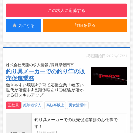
補充品や当日使用する材料を準備積込み
はじめは先輩社員に同行しながらお客様や商品
この求人に応募する
↓
を覚えていきます！
・10:00 納品・売上処理/予定確認
【やりがい】
お客様（病院）から発注された製品を納品及び
詳細を見る
気になる
・日本の農業産業へ貢献している実感が持てま
売上処理
す。
症例のスケジュール確認
・多角事業を行っている会社で様々な分野にチ
↓
ャレンジする事もできます。
・11:00 お昼休憩～移動時間～立合い準備
【働き方】
掲載開始日:2026/07/21
病院近くでお昼休憩を取ります。
・ライフワークバランスを取りやすい環境で
株式会社天龍の求人情報 /長野県飯田市
その後、午後の立会いの準備を行います。
す。
釣り具メーカーでの釣り竿の販
↓
売促進業務
・12:30 打ち合わせ
働きやすい環境♪子育て応援企業！幅広い
病院の先生と立会い前の打ち合わせを行いま
世代が活躍中♪長期休暇あり◎経験が活か
す。
せる◎スキルアップ
↓
正社員
経験者求人
高校卒以上
男女活躍中
・14:00 訪問・症例の立会い
病院の事務局へ訪問。
釣り具メーカーでの販売促進業務のお仕事で
病院の先生から要望があった商品について購
す！
入・価格交渉を行います。