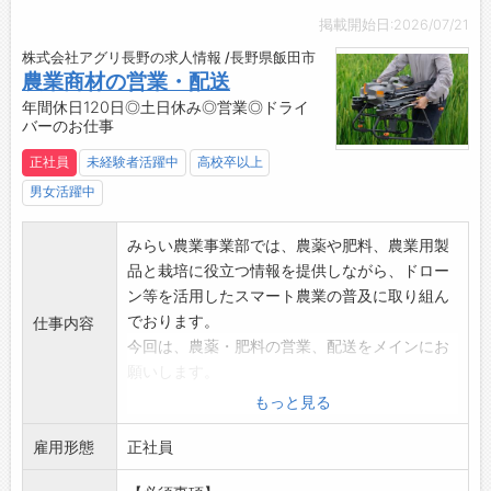
・10:00 納品・売上処理/予定確認
笑顔を見ると、世の中の生活の支えになってい
お客様（病院）から発注された製品を納品及び
掲載開始日:2026/07/21
る事を実感できます。
売上処理
株式会社アグリ長野の求人情報 /長野県飯田市
【研修制度・ステップアップ】
症例のスケジュール確認
農業商材の営業・配送
入社から1年でプロフェッショナルになれるよう
↓
年間休日120日◎土日休み◎営業◎ドライ
育てます！
バーのお仕事
・11:00 お昼休憩～移動時間～立合い準備
充実した研修制度・フォロー制度があるので、
病院近くでお昼休憩を取ります。
正社員
未経験者活躍中
高校卒以上
業界未経験からでも安心して入社することがで
その後、午後の立会いの準備を行います。
きます。
男女活躍中
↓
もちろん、待つ姿勢だけではなく、常に自身で
・12:30 打ち合わせ
も勉強を行って知識をアップデートする必要が
みらい農業事業部では、農薬や肥料、農業用製
病院の先生と立会い前の打ち合わせを行いま
あります。
品と栽培に役立つ情報を提供しながら、ドロー
す。
・入社後～2週間ほど
ン等を活用したスマート農業の普及に取り組ん
↓
医療業界の知識・座学研修を行います。
でおります。
仕事内容
・14:00 訪問・症例の立会い
↓
今回は、農薬・肥料の営業、配送をメインにお
病院の事務局へ訪問。
・3週間～半年
願いします。
病院の先生から要望があった商品について購
メーカー勉強会、先輩によるOJTなどを通し
【具体的な仕事内容】
もっと見る
入・価格交渉を行います。
て、仕事のやり方を習得
農薬・肥料・農業用製品等の配送をお任せしま
先生と事務局の間に立って仲介する業務もあり
↓
雇用形態
す。
正社員
ます。
・半年～1年
＜配送＞
※他にも立会いの際に、機器の取り扱い説明を