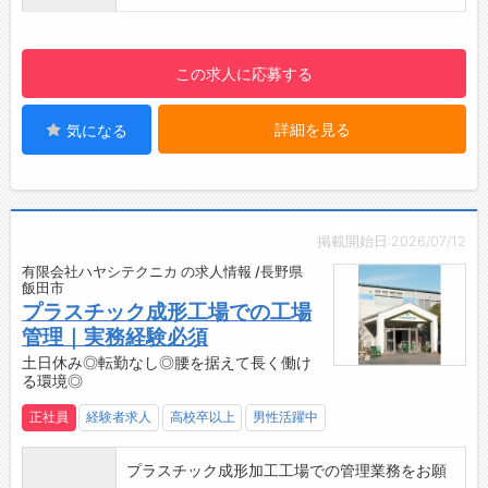
望めます。
・当社は東に南アルプス、北に中央アルプスが
展望できるロケーションに位置していて自然を
この求人に応募する
感じられる環境となっています。
詳細を見る
気になる
掲載開始日:2026/07/12
有限会社ハヤシテクニカ の求人情報 /長野県
飯田市
プラスチック成形工場での工場
管理｜実務経験必須
土日休み◎転勤なし◎腰を据えて長く働け
る環境◎
正社員
経験者求人
高校卒以上
男性活躍中
プラスチック成形加工工場での管理業務をお願