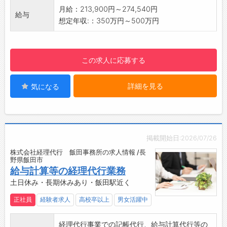
ごみ質、放射能等）
月給：213,900円～274,540円
・更衣室、個人ロッカー
給与
・衛生検査（検便、検尿、食品細菌検査、ＰＣ
想定年収:：350万円～500万円
・休憩室、レンジ
Ｒ検査等）
・自販機
【ポイント】
・喫煙：屋外指定の場�
・業界経験は不問です。
【貸与品】
この求人に応募する
・「法令」で義務付けられた「環境」に関する
・制服：上下支給
調査・分析業務を行っており、顧客の業種も限
・自身で準備：作業靴
詳細を見る
気になる
定されないため安定した業界です！
【環境への取り組み】
またSDGｓなど環境への意識が高まってお
天龍では次の世代の釣り人に、よりすばらし
り、今後の社会においてますます重要な役割を
い釣り環境を残していく為、水辺の清掃など
担っていくことが想定されます。
様々な取り組みを積極的に活動しています。
・新しいことを積極的に取り入れ変化していこ
より自然環境にやさしい、環境負荷のすくな
掲載開始日:2026/07/26
うという社風であり、創業以来、増収増益で成
い商品を製造、開発していきたいと思いま
株式会社経理代行 飯田事務所の求人情報 /長
長してまいりました。
野県飯田市
す。 釣りの楽しさを知ってもらうために『釣
裁量を持って働くことができ、9割が中途社
給与計算等の経理代行業務
り教室』を地元の小学生向けに開催し、釣りの
員なので馴染みやすい環境です！
土日休み・長期休みあり・飯田駅近く
楽しさを伝えています。
・20代後半で部署リーダー、30代半ばで部長
【会社の特徴】
正社員
経験者求人
高校卒以上
男女活躍中
になる社員もおり、適性と業務への姿勢等を重
㈱天龍は、釣竿「ＴＥＮＲＹＵ」を手掛ける
視した評価を行っております。
釣竿メーカーです。
経理代行事業での記帳代行、給与計算代行等の
【入社後イメージ】