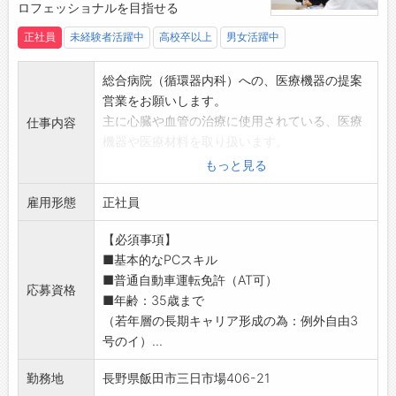
ロフェッショナルを目指せる
【社内環境】
・会計事務所となると堅いイメージがあるかも
正社員
未経験者活躍中
高校卒以上
男女活躍中
しれませんが、わきあいあいとした働きやすい
環境です。
総合病院（循環器内科）への、医療機器の提案
・社内イベント等を通して、気兼ねなく話しが
営業をお願いします。
出来、働きやすい職場環境が整っております。
主に心臓や血管の治療に使用されている、医療
仕事内容
・残業については原則最大20時迄となります。
機器や医療材料を取り扱います。
（お客様都合で例外もあります）
入社後は、座学研修やOJTを経て、先輩社員か
もっと見る
【研修】
ら病院を2~3社引継ぎます。
・OJTを通し専門知識、スキルの習得を目指し
雇用形態
【業務内容】
正社員
て頂きます。
・お客様へのヒアリング
・外部研修も積極的に行っております。
【必須事項】
※メインは総合病院（循環器内科）の先生、事
・日々の勉強や資格取得への挑戦など、向上心
■基本的なPCスキル
務など
をお持ちの方にはピッタリです。
■普通自動車運転免許（AT可）
・各種医療製品のご提案
応募資格
■年齢：35歳まで
・製品の積込み及び納品
（若年層の長期キャリア形成の為：例外自由3
※社用車はAT限定可です。
号のイ）...
・オペ（治療）に関する打ち合わせ・症例の立
合い
勤務地
長野県飯田市三日市場406-21
・病院スタッフへの製品に関する使用方法の説