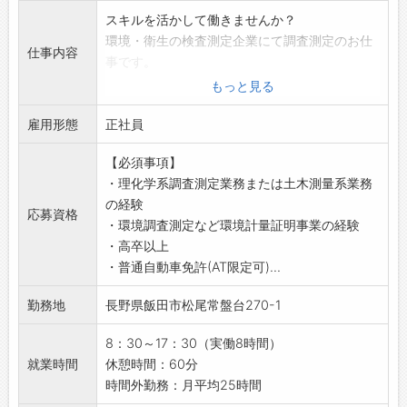
して働いてもらえるように子育て支援あり◎
スキルを活かして働きませんか？
＊女性の育児休暇100%達成
環境・衛生の検査測定企業にて調査測定のお仕
＊男性の育児休業実績あり
仕事内容
事です。
＊子の看護休暇制度あり （子供の急なお休みの
【業務内容】
もっと見る
際に利用）
■調査測定
＊育児や介護に伴う短時間勤務制度あり！
雇用形態
・環境に関する検体採取、測定、性能試験
正社員
ご本人の状況や保育園などへの送り迎えなど
（大気、水質、土壌、臭気、騒音振動、ダイオ
も考慮して、4つの時間設定を設けて、柔軟な
【必須事項】
キシン、アスベスト、ごみ質、作業環境等）
制度の利用を行っております。
・理化学系調査測定業務または土木測量系業務
・顧客との日程調整などの連絡業務
◆2022年12月『職場いきいきアドバンスカン
の経験
・各種報告書の作成業務
応募資格
パニー・ワークライフバランスコース』に認証
・環境調査測定など環境計量証明事業の経験
・分析の補助業務（事務）など
されました！
・高卒以上
※主な業務は、屋外での検体採取業務および調
◆工場見学は随時実施◎
・普通自動車免許(AT限定可)...
査測定業務です。
作業内容を実際にご覧になることができます！
※社用車での移動があります。
お気軽にご連絡ください。
勤務地
長野県飯田市松尾常盤台270-1
※変更の範囲：会社の定める業務
【職場】
【調査分析の内容】
・6名体制
8：30～17：30（実働8時間）
・環境調査（大気、騒音振動、ダイオキシン、
・性別問わず活躍しています。
就業時間
休憩時間：60分
アスベスト等）
【会社設備】
時間外勤務：月平均25時間
・環境分析（水質、土壌、低質、排水、農薬、
・無料駐車場完備