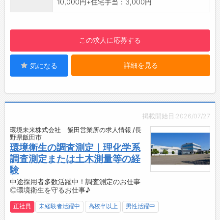
10,000円+住宅手当：3,000円
・ETCカード、ガソリンカード
楽しさを伝えています。
【営業職】
【会社の特徴】
・6名
㈱天龍は、釣竿「ＴＥＮＲＹＵ」を手掛ける
この求人に応募する
・3ヶ月に1度、全国の営業マンが本社へ集まり
釣竿メーカーです。
営業会議があります。
釣竿は、設計開発〜完成品までを作る一貫生
詳細を見る
気になる
【就業時間】
産体制となっております。
・8：20～17：20ですが直行直帰になる為、状
釣竿、ゴルフシャフト共に好調な受注となっ
況に応じてご自身で調整していただきます。
ており、幅広い世代が活躍し生産をしていま
例）店舗が10時開店の為、9：30～18：30な
す。
ど
【採用担当からのメッセージ】
掲載開始日:2026/07/27
【長期連休あり◎】
釣竿を始めとした魅力ある製品だけでなく、
環境未来株式会社 飯田営業所の求人情報 /長
・長期休暇 GW（5/3〜5/7）、夏季（8/13〜
働く仲間がやりがいを持ち、働きやすい職場に
野県飯田市
8/16）、年末年始（12/30〜1/4）
していくために、『全社員研修の実施』、『改
環境衛生の調査測定｜理化学系
【ポイント】
善提案活動』、『より良い組織づくり』など会
調査測定または土木測量等の経
◆若い世代が頑張っています！
社として様々なことに挑戦し続けています。
験
若手社員は一つの作業⇒複数の作業を目指して
皆さんの応募をお待ちしております。
中途採用者多数活躍中！調査測定のお仕事
◎環境衛生を守るお仕事♪
おり、入社5年を目安に現場のリーダーを目指
して育成しています。
正社員
未経験者活躍中
高校卒以上
男性活躍中
◆子育て世代も仕事と育児の両立できる！安心