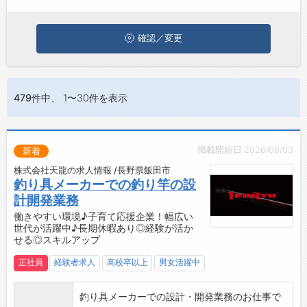
ジョブズゴーについて
確認／変更
会社概要
お問い合わせ
479件
中、 1〜30件を表示
よくあるご質問
掲載開始日:2026/08/03
新着
株式会社天龍の求人情報 /長野県飯田市
釣り具メーカーでの釣り竿の設
計開発業務
働きやすい環境♪子育て応援企業！幅広い
世代が活躍中♪長期休暇あり◎経験が活か
せる◎スキルアップ
正社員
経験者求人
高校卒以上
男女活躍中
釣り具メーカーでの設計・開発業務のお仕事で