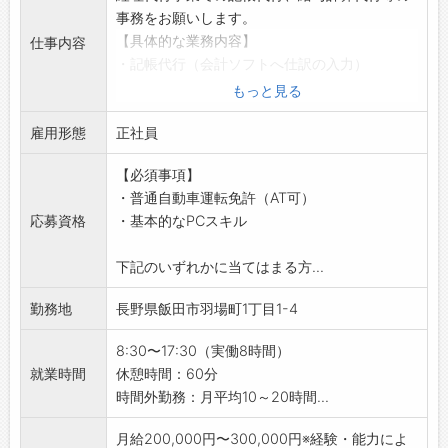
釣竿は、設計開発〜完成品までを作る一貫生
事務をお願いします。
・初日：会社説明や社内の案内など
産体制となっております。
【具体的な業務内容】
仕事内容
・1ヶ月：まずは調査測定の現場へ同行し、実際
釣竿、ゴルフシャフト共に好調な受注となっ
・記帳代行（会計ソフトへ仕訳の入力）
に補助作業を行いながら学んでいきます。
ており、幅広い世代が活躍し生産をしていま
・給与計算代行
もっと見る
・半年～1年：先輩に同行しながら、知識をつけ
す。
・パソコンを使ったデータ⼊⼒・事務・表計算
慣れていきます。
【採用担当からのメッセージ】
雇用形態
等
正社員
※その後は、徐々にお任せする業務を増やして
釣竿を始めとした魅力ある製品だけでなく、
・経理代行（業務代行・改善ご提案等）
いきます！
働く仲間がやりがいを持ち、働きやすい職場に
【必須事項】
（利用ソフト：TKC、MJS、弥⽣、JDL、
【設備】
していくために、『全社員研修の実施』、『改
・普通自動車運転免許（AT可）
freee、MF、勘定奉⾏、達⼈、魔法陣、PCA、
・更衣室、個人ロッカー完備。
善提案活動』、『より良い組織づくり』など会
応募資格
・基本的なPCスキル
EPSON、会計王、ICS、発展会計、その他）
・食堂スペース（休憩室）あり。
社として様々なことに挑戦し続けています。
・訪問しての対応も有り（南信）
・仕出し弁当注文可。
皆さんの応募をお待ちしております。
下記のいずれかに当てはまる方...
※社用車（AT）を使用し、お客様先にて伝票回
・コーヒーメーカー等完備。
収・業務改善・経理代行サービスのご提案もあ
【福利厚生】
勤務地
長野県飯田市羽場町1丁目1-4
り
・資格取得支援制度
・業務の進め方（担当制及びチーム制）
・OJTリーダー制度（入社後半年間）
8:30〜17:30（実働8時間）
・顧客対応あり（メール、電話、対面）
・親睦会・レクリエーション大会
就業時間
休憩時間：60分
【職場の雰囲気・社風】
・レクリエーション補助
時間外勤務：月平均10～20時間...
・働き方改革を進めており、テレワークや土日
・永年勤続表彰（10・20・30年）
の振替出勤及び休暇取得を行っています。
・健康診断・ストレスチェック実施（年1回～）
月給200,000円〜300,000円※経験・能力によ