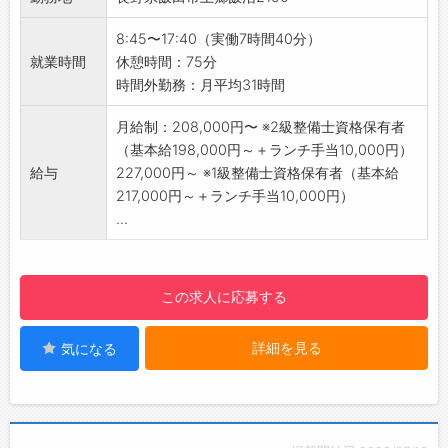
・インフルエンザワクチン接種補助
台程度）、定期点検
・無料ドリンクサーバーあり
・新車の納車前点検
8:45〜17:40（実働7時間40分）
【業界未経験者歓迎♪】
・故障診断（テスター診断）
就業時間
休憩時間：75分
・業界未経験者の方が活躍されています！
・故障車両の修理、部品交換
時間外勤務：月平均31時間
・商材は理化学分野ですが、営業担当は文系専
・エンジンやトランスミッションの交換、オー
攻の方が多く在籍中！
バーホールなどの重整備
月給制：208,000円〜 ※2級整備士資格保有者
※出身業界例）住宅メーカー・パッケージメー
◎業務に慣れてきたら、修理業務をお任せしま
（基本給198,000円～＋ランチ手当10,000円）
カー・飲食および食品関連・通信メディア関
す！
給与
227,000円～ ※1級整備士資格保有者（基本給
連・人材関連など
【働きやすい環境♪】
217,000円～＋ランチ手当10,000円）
【転勤について】
・お客様対応は営業職とフロントスタッフが担
...
・転勤は「なし」としていますが、各事業所へ
当するため、整備に集中できる環境です。
の異動を打診する場合があります。
・「安全は全ての業務に優先する」をスローガ
※ご本人の事情等、考慮します
ンに掲げ、労災・事故等を起こさない取り組み
この求人に応募する
に力を入れています！
・半年に1回、各拠点ごとに管理者との面談を実
詳細を見る
気になる
施。日々の悩みやキャリアの相談がしやすく、
安心して働ける職場環境です。
【研修制度】
・日野自動車グループによるメーカー研修・教
育制度が充実◎