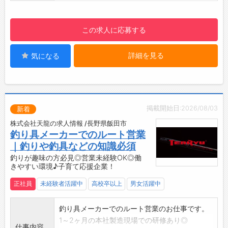
若手社員は一つの作業⇒複数の作業を目指して
おり、入社5年を目安に現場のリーダーを目指
この求人に応募する
して育成しています。
◆子育て世代も仕事と育児の両立できる！安心
詳細を見る
気になる
して働いてもらえるように子育て支援あり◎
＊女性の育児休暇100%達成
＊男性の育児休業実績あり
＊子の看護休暇制度あり （子供の急なお休みの
際に利用）
掲載開始日:2026/08/03
新着
＊育児や介護に伴う短時間勤務制度あり！
株式会社天龍の求人情報 /長野県飯田市
ご本人の状況や保育園などへの送り迎えなど
釣り具メーカーでのルート営業
も考慮して、4つの時間設定を設けて、柔軟な
｜釣りや釣具などの知識必須
制度の利用を行っております。
釣りが趣味の方必見◎営業未経験OK◎働
◆2022年12月『職場いきいきアドバンスカン
きやすい環境♪子育て応援企業！
パニー・ワークライフバランスコース』に認証
正社員
未経験者活躍中
高校卒以上
男女活躍中
されました！
◆工場見学は随時実施◎
釣り具メーカーでのルート営業のお仕事です。
作業内容を実際にご覧になることができます！
1～2ヶ月の本社製造現場での研修あり◎
お気軽にご連絡ください。
仕事内容