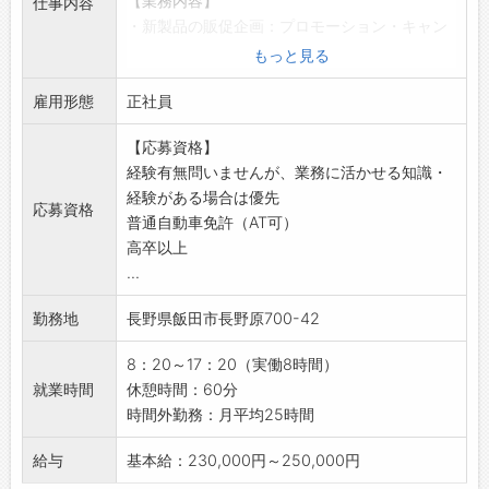
【業務内容】
仕事内容
先生と事務局の間に立って仲介する業務もあり
・新製品の販促企画：プロモーション・キャン
ます。
ペーンなど
※他にも立会いの際に、機器の取り扱い説明を
もっと見る
・販売データ、市場動向の分析による販促企画
行う場合もあります。
雇用形態
の立案
正社員
↓
・各種販促ツール（ＰＯＰ、ポスターなど）の
・17:00 症例の立会い終了
【応募資格】
企画や作成
症例の振り返りや、今後について話します。
経験有無問いませんが、業務に活かせる知識・
・自社ウェブサイト、ＳＮＳの運営と更新
先生からニーズをお聞きしたり、新しい製品の
経験がある場合は優先
・展示会、実釣会、店頭イベントの企画と運営
提案などもこのタイミングで行います。
応募資格
普通自動車免許（AT可）
サポート
医療機器メーカーと先生の仲介を行う場合もあ
高卒以上
◆経験有無問いませんが、業務に活かせる知
ります。
...
識・経験がある場合は優先します。
↓
【取り扱い製品】
・17:30 帰社・事務仕事
勤務地
長野県飯田市長野原700-42
・釣具用品
支社に戻り、伝票整理や事務処理を行います。
・ゴルフ用品
社用車の中を整理したり、明日の準備なども行
8：20～17：20（実働8時間）
・汎用ポール
います。
就業時間
休憩時間：60分
・SMC成形加工品
↓
時間外勤務：月平均25時間
【長期連休あり◎】
・19:00 帰宅
・長期休暇 GW（5/3〜5/7）、夏季（8/13〜
残業がある日もあれば、残業なしで帰宅する日
給与
基本給：230,000円～250,000円
8/16）、年末年始（12/30〜1/4）
もあります。