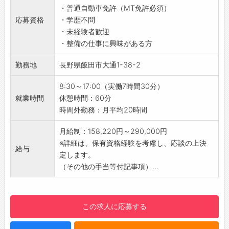
す♪
・普通自動車免許（MT免許必須）
スを確保しております◎
■自動車整備職
応募資格
・学歴不問
・小型車担当は、お客様の整備や点検に関する
周りの先輩方が丁寧に教えてくれます◎
・未経験者歓迎
質問にお答えしたり、整備内容説明を行ったり
優しい人が多くて、和やかな雰囲気がありま
・整備の仕事に興味がある方
します。
す。
・入庫台数は月80台で、その内20台程度の大
勤務地
長野県飯田市大通1-38-2
今後はバスがEV化してくるので、もっと勉強し
型バスは、月に車検4台、3ヶ月点検15台のボリ
ていきます！
ュームで、2人で協力しながら進めるスタイル
8:30～17:00（実働7時間30分）
【取扱メーカー】
です◎
就業時間
休憩時間：60分
レクサス、トヨタ、日産、ホンダ、マツダ、ス
【嬉しい週末休み！】
時間外勤務：月平均20時間
バル、スズキ、三菱自動車、ダイハツ
・仕事だけではなく、プライベートも大切にし
／
ています♪
月給制：158,220円～290,000円
共に働く新たな仲間を募集しております！
【研修制度・ステップアップ】
※詳細は、保有資格経験を考慮し、応談の上決
経験を活かし、成長できる会社です◎
給与
・現場で、先輩社員がイチから丁寧に指導いた
定します。
仲間とのコミュニケーションを大事にしている
します◎
（その他の手当等付記事項）...
風通しが良い職場で、一緒に働きませんか？
・仕事に必須な資格は、全額会社負担で受検し
＼
ていただけます！
・その他に取得したい資格は「チャレンジ申
この求人に応募する
請」をすれば、内容により会社で補助をいたし
ます。