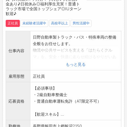
金あり♪日祝休み◎福利厚生充実！普通ト
・初日：会社説明や社内の案内など
ラック市場で全国トップシェア◎IUターン
・1ヶ月：まずは調査測定の現場へ同行し、実際
歓迎♪
に補助作業を行いながら学んでいきます。
正社員
未経験者活躍中
高校卒以上
男性活躍中
・半年～1年：先輩に同行しながら、知識をつけ
慣れていきます。
※その後は、徐々にお任せする業務を増やして
日野自動車製トラック・バス・特殊車両の整備
いきます！
全般をお任せします。
【設備】
物流や公共サービスを支える「はたらくクル
仕事内容
・更衣室、個人ロッカー完備。
マ」を、安全・快適に走らせ続けるやりがいあ
・食堂スペース（休憩室）あり。
るお仕事です！
もっと見る
・仕出し弁当注文可。
作業は3～4名で一班のチーム制なので、分から
・コーヒーメーカー等完備。
雇用形態
ないことはすぐに相談でき、未経験分野も安心
正社員
【福利厚生】
してチャレンジできます♪
【必須事項】
・資格取得支援制度
整備士としてスキルアップしながら、安定した
・2級自動車整備士
・OJTリーダー制度（入社後半年間）
環境で長く活躍できる職場です！
応募資格
・普通自動車運転免許（AT限定不可）
・親睦会・レクリエーション大会
【具体的な業務内容】
・レクリエーション補助
■トラック、バス、特殊車両（消防車、除雪
【歓迎スキル】...
・永年勤続表彰（10・20・30年）
車、塵芥車など）の点検・整備
・健康診断・ストレスチェック実施（年1回～）
・走行距離や使用年数に応じた車検（1日3～4
勤務地
長野県飯田市上郷飯沼2150