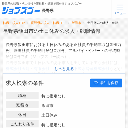
長野県の転職・求人情報を正社員や派遣で探せるジョブズゴー
長野県
メニュー
転職・求人TOP
長野県の求人・転職TOP
飯田市
土日休みの求人・転職
無料会員登録
ログイン
長野県飯田市の土日休みの求人・転職情報
長野県飯田市における土日休みのある正社員の平均年収は399万
メニュー
円、派遣社員の平均月給は0万円、アルバイトやパートの平均時
給は0円です（ジョブズゴー調べ）。
トップ
長野県飯田市で土日休みのある求人を出している主な会社には、
詳細情報で求人を探す
株式会社天龍
・
有限会社 ナイス
・
宮下製氷冷蔵株式会社
などが
もっと見る
タップで簡単に求人を探す
あり、未経験や短期等ご希望の条件で絞り込みができます。
長野県飯田市の地域密着型の求人サイトであるジョブズゴーでは
【初めての方へ】
求人検索の条件
条件を保存
長野県飯田市の求人情報を213件取り扱っており、そのうち
正社
長野県の求人検索で選ばれる理由
員の求人
は161件、
派遣社員の求人
は20件、
アルバイト・パート
職種
特に指定なし
の求人
は0件です。
転職支援サービスについて
ハローワークにはない求人も多数扱っており、転職だけでなく、
勤務地
飯田市
第二新卒から50代・60代以上の方の再就職も可能です。 長野県
転職支援サービス
休日
土日休み
飯田市で土日休みのある求人・転職情報を探している方は、ぜひ
転職ノウハウ(応募書類の書き方・面接対策など)
興味のある職種に応募してみてくださいね。
こだわり条件
特に指定なし
転職・採用コラム