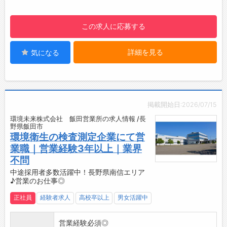
【ポイント】
◆若い世代が頑張っています！
この求人に応募する
若手社員は一つの作業⇒複数の作業を目指して
おり、入社5年を目安に現場のリーダーを目指
詳細を見る
気になる
して育成しています。
◆子育て世代も仕事と育児の両立できる！安心
して働いてもらえるように子育て支援あり◎
＊女性の育児休暇100%達成
＊男性の育児休業実績あり
掲載開始日:2026/07/15
＊子の看護休暇制度あり （子供の急なお休みの
環境未来株式会社 飯田営業所の求人情報 /長
際に利用）
野県飯田市
＊育児や介護に伴う短時間勤務制度あり！
環境衛生の検査測定企業にて営
ご本人の状況や保育園などへの送り迎えなど
業職｜営業経験3年以上｜業界
も考慮して、4つの時間設定を設けて、柔軟な
不問
制度の利用を行っております。
中途採用者多数活躍中！長野県南信エリア
♪営業のお仕事◎
◆2024年12月『職場いきいきアドバンスカン
パニー・ワークライフバランスコース』に認証
正社員
経験者求人
高校卒以上
男女活躍中
されました！
今後もより働きやすい職場を目指しています◎
営業経験必須◎