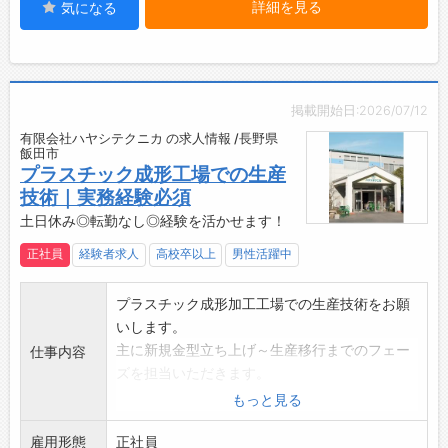
詳細を見る
気になる
・メーカー系の研修制度が充実しており、確実
にレベルアップしていくことが可能です♪
【福利厚生充実！】
・会社全額負担の社員旅行あり！
・会社弁当代補助250円の食事手当あり！
掲載開始日:2026/07/12
・スタッフの生活の基盤を支えます♪
有限会社ハヤシテクニカ の求人情報 /長野県
【職場の雰囲気・社風】
飯田市
■支店を拡大！整備士を増員しています！
プラスチック成形工場での生産
・自動車･保険事業部は、軽自動車から大型バス
技術｜実務経験必須
まで、幅広い車種を扱っております。
土日休み◎転勤なし◎経験を活かせます！
・建機事業部は、小松製作所のディーラーとし
正社員
経験者求人
高校卒以上
男性活躍中
て南信州地区に2支店あり、整備士の人数は他
社を圧倒しています！
プラスチック成形加工工場での生産技術をお願
【先輩社員の声】
いします。
■建設機械整備職
主に新規金型立ち上げ～生産移行までのフェー
仕事内容
資格取得や技術向上を積極的に応援してくれる
ズを担当いただきます。
社風です。
【具体的な業務内容】
もっと見る
建設機械の整備は、様々な場所（山林や河川、
・お客様からの依頼受付
工場等）で行うため、日々変化があって新鮮で
雇用形態
・金型の手配
正社員
す♪