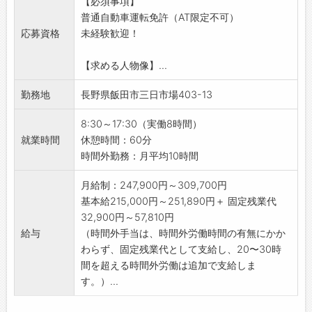
【必須事項】
お客様の引き継ぎを行いながら、約3ヶ月毎に
※既存ルート配送がメインとなります。
行う場合もあります。
普通自動車運転免許（AT限定不可）
知識確認テストを実施
・受注及び発注業務
↓
応募資格
未経験歓迎！
＜キャリアステップ＞
・商品の積込み
・17:00 症例の立会い終了
入社から2～6年後に下記のような、キャリアス
・商品の配送、納品（社用車ATもしくはMT）
症例の振り返りや、今後について話します。
【求める人物像】...
テップがあります。
・メール、電話対応など
先生からニーズをお聞きしたり、新しい製品の
・スペシャリスト：専門分野に特化したスペシ
＜営業＞
提案などもこのタイミングで行います。
勤務地
長野県飯田市三日市場403-13
ャリスト。施設担当から要望を受けサポートし
・既存のお取引先の注文取り
医療機器メーカーと先生の仲介を行う場合もあ
ます。
・農薬、農業関連商品の説明、ご提案
ります。
8:30～17:30（実働8時間）
・施設担当者：担当病院を持ち治療レベルが上
※年に数回、農業関連商品メーカーさんの勉強
↓
就業時間
休憩時間：60分
がるようサポートする営業です。
会がありますので、そこで取扱商品の知識を身
・17:30 帰社・事務仕事
時間外勤務：月平均10時間
・チームリーダー：現場のスペシャリストを経
に付けていただきます。
支社に戻り、伝票整理や事務処理を行います。
て、チームをマネジメントする立場
・見積作成など
社用車の中を整理したり、明日の準備なども行
月給制：247,900円～309,700円
・拠点長・部長：各メンバー、リーダーのマネ
＜お客様＞
います。
基本給215,000円～251,890円＋ 固定残業代
ジメント
JA
↓
32,900円～57,810円
【職場の雰囲気・社風】
農薬店
・19:00 帰宅
給与
（時間外手当は、時間外労働時間の有無にかか
風通しの良い社風で、お互いに声を掛け合いな
個人農家
残業がある日もあれば、残業なしで帰宅する日
わらず、固定残業代として支給し、20〜30時
がらチームプレーを大切にしています。
農機具メーカーなど
もあります。
間を超える時間外労働は追加で支給しま
【ある1日の業務の流れ※一例】
＜担当エリア＞
す。）...
・8:30 出勤
南信を中心としたエリアとなります。
自宅から社用車で出勤
【研修制度・ステップアップ】