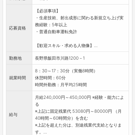
・外注先との打ち合わせ
■自動車整備職
【必須事項】
・図面チェック
周りの先輩方が丁寧に教えてくれます◎
・生産技術、射出成形に関わる新規立ち上げ実
・金型の寸法チェック
優しい人が多くて、和やかな雰囲気がありま
務経験：5年以上
・金型の修正、チューニング
す。
応募資格
・普通自動車運転免許
・量産に向けての動き
今後はバスがEV化してくるので、もっと勉強し
・設備メンテナンスなど
ていきます！
【歓迎スキル・求める人物像】...
・人材マネジメント
【取扱メーカー】
※設計業務は外注先へ依頼しております。
レクサス、トヨタ、日産、ホンダ、マツダ、ス
勤務地
長野県飯田市川路1200－1
【会社について】
バル、スズキ、三菱自動車、ダイハツ
・射出成形業界は自動化に大きく舵を取ってい
／
8：30～17：30分（実働8時間）
ますが当社では強みを生かし自動化に出来ない
共に働く新たな仲間を募集しております！
就業時間
休憩時間：60分
製品群、特にインサート成形等に力を入れてい
経験を活かし、成長できる会社です◎
時間外勤務：月平均25時間
く事を再認識しお客様からの信頼を得ていま
仲間とのコミュニケーションを大事にしている
す。
風通しが良い職場で、一緒に働きませんか？
月給240,000円～450,000円 ※経験・能力によ
・地理的に中京方面に開けている事から車載部
＼
る
品の引き合いが多くあり今後成長が期待できま
※上記に固定残業代 53080円～80000円 （月
給与
す。
40時間～60時間分）を含む
・リニア新幹線の長野県駅が車で約20分の場所
※上記を超えた分は、別途残業代支給となりま
に出来る事から首都圏及び中京圏への利便性が
す。...