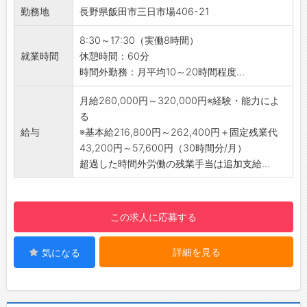
・オペ（治療）に関する打ち合わせ・症例の立
入社から2～6年後に下記のような、キャリアス
勤務地
長野県飯田市三日市場406-21
合い
テップがあります。
・病院スタッフへの製品に関する使用方法の説
・スペシャリスト：専門分野に特化したスペシ
8:30～17:30（実働8時間）
明
ャリスト。施設担当から要望を受けサポートし
就業時間
休憩時間：60分
＜具体的には＞
ます。
時間外勤務：月平均10～20時間程度...
医師と手術についての打ち合わせ
・施設担当者：担当病院を持ち治療レベルが上
医師のニーズに合わせて製品を提案
月給260,000円～320,000円※経験・能力によ
がるようサポートする営業です。
手術現場で取扱い説明等のサポートを実施
る
・チームリーダー：現場のスペシャリストを経
【扱う商品】
給与
※基本給216,800円～262,400円＋固定残業代
て、チームをマネジメントする立場
・ペースメーカやカテーテルといった循環器関
43,200円～57,600円（30時間分/月）
・拠点長・部長：各メンバー、リーダーのマネ
連製品です。
超過した時間外労働の残業手当は追加支給...
ジメント
・メーカー品のみではなく、医療のDX化への提
【職場の雰囲気・社風】
案もしていきます。
風通しの良い社風で、お互いに声を掛け合いな
【やりがい】
がらチームプレーを大切にしています。
この求人に応募する
・医療従事者から信頼できる最強のパートナー
【ある1日の業務の流れ※一例】
として、社会貢献度の高い仕事に携われます。
・8:30 出勤
詳細を見る
気になる
・病院の先生や看護師の方から、治療が上手く
自宅から社用車で出勤
いった時に、感謝の言葉を頂けると喜びを感じ
補充品や当日使用する材料を準備積込み
られます。
↓
・実際に納品した製品を利用している患者様の