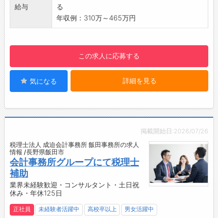
・業務の電子化、ペーパーレス化を進めていま
・インフルエンザワクチン接種補助
給与
る
す。
・無料ドリンクサーバーあり
年収例：310万～465万円
・勤続年数、業務内容により⼀部在宅勤務可能
【業界未経験者歓迎♪】
です。
・実務経験がなくてもOK！
・研修制度：集合研修、OJT、外部研修への参
・環境計量証明事業の経験をお持ちの方は優遇
この求人に応募する
加等あります。
します。
【転勤について】
詳細を見る
気になる
・転勤は「なし」としていますが、各事業所へ
の異動を打診する場合があります。
※ご本人の事情等、考慮します
掲載開始日:2026/07/26
税理士法人 成迫会計事務所 飯田事務所の求人
情報 /長野県飯田市
会計事務所グループにて税理士
補助
業界未経験歓迎・コンサルタント・土日祝
休み・年休125日
正社員
未経験者活躍中
高校卒以上
男女活躍中