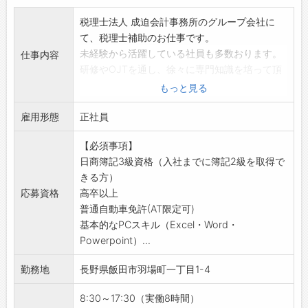
税理士法人 成迫会計事務所のグループ会社に
て、税理士補助のお仕事です。
未経験から活躍している社員も多数おります。
仕事内容
研修やOJTを通し、徐々に専門知識を培って頂
きます。
もっと見る
【業務内容】
雇用形態
・入社時は、記帳計算代行などからスタートし
正社員
ます。
【必須事項】
仕事を覚えながら下記の業務にステップアップ
日商簿記3級資格（入社までに簿記2級を取得で
していきます。
きる方）
＜具体的には＞
応募資格
高卒以上
会計帳簿のチェック、指導
普通自動車免許(AT限定可)
税務書類の作成
基本的なPCスキル（Excel・Word・
税務申告
Powerpoint）...
決算対応
年末調整の対応
勤務地
長野県飯田市羽場町一丁目1-4
お客様への情報提供など
※10～30社担当：月1回～年1回、お客様先へ訪
8:30～17:30（実働8時間）
問し、会計帳簿のチェック・指導を行います。