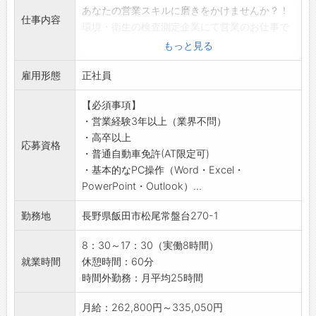
◆工場見学は随時実施◎
あなたの営業スキルに磨きをかけませんか？！
作業内容を実際にご覧になることができます！
仕事内容
環境・衛生の検査測定企業にて営業のお仕事で
お気軽にご連絡ください
す。
もっと見る
【職場】
【具体的な業務内容】
・性別問わず活躍しています
雇用形態
・官公庁、製造業やサービス業などの民間企業
正社員
・幅広い世代の社員が活躍中！
へ営業活動！
【会社設備】
【必須事項】
・メインは既存顧客への営業ですが、新規顧客
・無料駐車場完備
・営業経験3年以上（業界不問）
の獲得も行います。
・更衣室、個人ロッカー
・高卒以上
・調査測定（騒音・振動、臭気、水質、衛生、
応募資格
・休憩室、レンジ
・普通自動車免許(AT限定可)
土壌など）の受注活動です。
・自販機
・基本的なPC操作（Word・Excel・
・測定の補助やサンプルの採取などの現場業務
・喫煙：屋外指定の場�
PowerPoint・Outlook）...
をお願いすることもあります。
【貸与品】
・調査測定員と同行し、客先に出向くこともあ
・制服：上下支給
勤務地
長野県飯田市松尾常盤台270-1
ります。
・自身で準備：作業靴
※変更の範囲：会社の定める業務
【環境への取り組み】
8：30～17：30（実働8時間）
【調査分析の内容】
天龍では次の世代の釣り人に、よりすばらし
就業時間
休憩時間：60分
・環境調査（大気、騒音振動、ダイオキシン、
い釣り環境を残していく為、水辺の清掃など
時間外勤務：月平均25時間
アスベスト等）
様々な取り組みを積極的に活動しています。
・環境分析（水質、土壌、低質、排水、農薬、
月給：262,800円～335,050円
より自然環境にやさしい、環境負荷のすくな