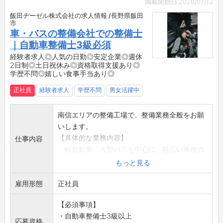
掲載開始日:2026/07/13
・希望や推薦により、メーカーへの出向で最先
飯田ヂーゼル株式会社の求人情報 /長野県飯田
端技術を学べるチャンスあり！
市
・現場でのOJTに加え、社内勉強会や社内研修
車・バスの整備会社での整備士
も随時実施♪
｜自動車整備士3級必須
【資格取得支援制度あり！】
経験者求人◎人気の日勤◎安定企業◎週休
2日制◎土日祝休み◎資格取得支援あり◎
・業務に必要な各種免許・資格取得費用を会社
学歴不問◎嬉しい食事手当あり◎
が半額負担します。
・スキルアップを会社全体でバックアップする
正社員
経験者求人
学歴不問
男女活躍中
体制です！
【おすすめポイント】
南信エリアの整備工場で、整備業務全般をお願
◆日野グループに準じた高待遇！
いします。
・経営基盤が安定している日野グループ水準の
【具体的な業務内容】
仕事内容
福利厚生を完備しています。
・軽自動車、大型バスを中心に、幅広い車種の
・資格手当や作業手当など各種手当が充実して
車検・点検・整備をお任せします。
もっと見る
おり、退職金制度ありで将来も安心です。
・小型車と大型バス担当は分かれており、どち
・賞与は年3回支給、前年度実績は約5.7ヶ月分
雇用形態
らかの業務を中心に、時には協力し合いながら
正社員
と高水準！
作業を進めていただきます。
◆日祝休みでプライベートと両立しやすい大型
【必須事項】
・大型のリフトは2基あり、働きやすいスペー
ディーラー！
・自動車整備士3級以上
スを確保しております◎
応募資格