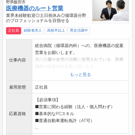
野県飯田市
入社から1年でプロフェッショナルになれるよう
医療機器のルート営業
育てます！
業界未経験歓迎◎土日祝休み◎循環器分野
のプロフェッショナルを目指せる
充実した研修制度・フォロー制度があるので、
業界未経験からでも安心して入社することがで
正社員
経験者求人
高校卒以上
男女活躍中
きます。
もちろん、待つ姿勢だけではなく、常に自身で
総合病院（循環器内科）への、医療機器の提案
も勉強を行って知識をアップデートする必要が
営業をお願いします。
あります。
主に心臓や血管の治療に使用されている、医療
仕事内容
・入社後～2週間ほど
機器や医療材料を取り扱います。
医療業界の知識・座学研修を行います。
入社後は、座学研修やOJTを経て、先輩社員か
もっと見る
↓
ら病院を2~3社引継ぎます。
・3週間～半年
雇用形態
【業務内容】
正社員
メーカー勉強会、先輩によるOJTなどを通し
・お客様へのヒアリング
て、仕事のやり方を習得
【必須事項】
※メインは総合病院（循環器内科）の先生、事
↓
■営業に関わる経験（法人・個人問わず）
務など
・半年～1年
応募資格
■基本的なPCスキル
・各種医療製品のご提案
お客様の引き継ぎを行いながら、約3ヶ月毎に
■普通自動車運転免許（AT可）
・製品の積込み及び納品
知識確認テストを実施
...
※社用車はAT限定可です。
＜キャリアステップ＞