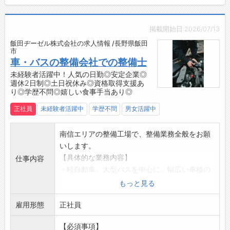
ます。
づくりに貢献できます。
・メーカー系の研修制度が充実しており、確実
にレベルアップしていくことが可能です♪
掲載開始日:2026/07/13
【福利厚生充実！】
飯田ヂーゼル株式会社の求人情報 /長野県飯田
・会社全額負担の社員旅行あり！
市
・会社弁当代補助250円の食事手当あり！
車・バスの整備会社での整備士
・スタッフの生活の基盤を支えます♪
未経験者活躍中！人気の日勤◎安定企業◎
週休2日制◎土日祝休み◎資格取得支援あ
【職場の雰囲気・社風】
り◎学歴不問◎嬉しい食事手当あり◎
■支店を拡大！整備士を増員しています！
・自動車･保険事業部は、軽自動車から大型バス
正社員
未経験者活躍中
学歴不問
男女活躍中
まで、幅広い車種を扱っております。
・建機事業部は、小松製作所のディーラーとし
南信エリアの整備工場で、整備業務全般をお願
て南信州地区に2支店あり、整備士の人数は他
いします。
社を圧倒しています！
【具体的な業務内容】
仕事内容
【先輩社員の声】
・軽自動車、大型バスを中心に、幅広い車種の
■建設機械整備職
車検・点検・整備をお任せします。
もっと見る
資格取得や技術向上を積極的に応援してくれる
・小型車と大型バス担当は分かれており、どち
社風です。
雇用形態
らかの業務を中心に、時には協力し合いながら
正社員
建設機械の整備は、様々な場所（山林や河川、
作業を進めていただきます。
工場等）で行うため、日々変化があって新鮮で
【必須事項】
・大型のリフトは2基あり、働きやすいスペー