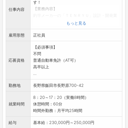
す！
【業務内容】
仕事内容
釣竿メーカ—の「ＴＥＮＲＹＵ」設計・開発業
務
もっと見る
・釣竿やカーボンパイプの設計
雇用形態
・開発・製品の品質確認
正社員
・材料メーカーなどと打合せなど
【必須事項】
【研修制度】
不問
・入社から半年〜１年程度の製造現場研修を行
応募資格
普通自動車免許（AT可）
います！
高卒以上
【取り扱い製品】
...
・釣具用品
・ゴルフ用品
勤務地
長野県飯田市長野原700-42
・汎用ポール
・SMC成形加工品
8：20～17：20（実働8時間）
【長期連休あり◎】
就業時間
休憩時間：60分
・長期休暇 GW（5/3〜5/7）、夏季（8/13〜
時間外勤務：月平均25時間
8/16）、年末年始（12/30〜1/4）
【ポイント】
給与
基本給：230,000円～250,000円
◆若い世代が頑張っています！