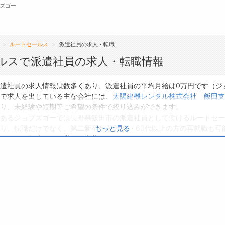
ズゴー
ルートセールス
派遣社員の求人・転職
無料会員
ルスで派遣社員の求人・転職情報
転職支援サービスについて
ジ
遣社員の求人情報は数多くあり、派遣社員の平均月給は0万円です（ジ
で求人を出している主な会社には、
太陽建機レンタル株式会社 飯田支
転職支援サービス
会
り、未経験や短期等ご希望の条件で絞り込みができます。
あるジョブズゴーでは長野県飯田市の派遣社員として働けるルートセー
転職ノウハウ(応募書類の書き方・面接対策な
お
り、転職だけでなく、第二新卒から50代・60代以上の方の再就職も可
もっと見る
ど)
よ
は、ぜひ興味のある職種に応募してみてくださいね。
転職・採用コラム