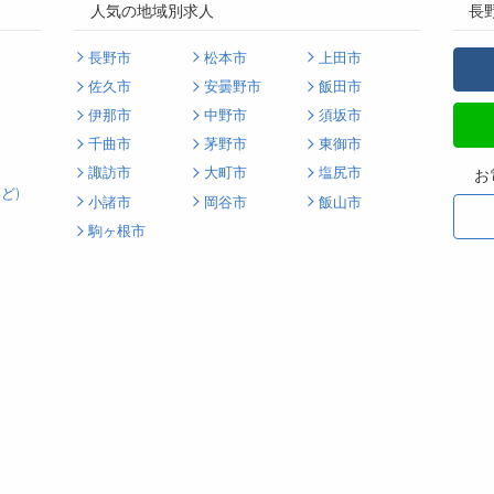
人気の地域別求人
長
長野市
松本市
上田市
佐久市
安曇野市
飯田市
伊那市
中野市
須坂市
千曲市
茅野市
東御市
諏訪市
大町市
塩尻市
お
ど)
小諸市
岡谷市
飯山市
駒ヶ根市