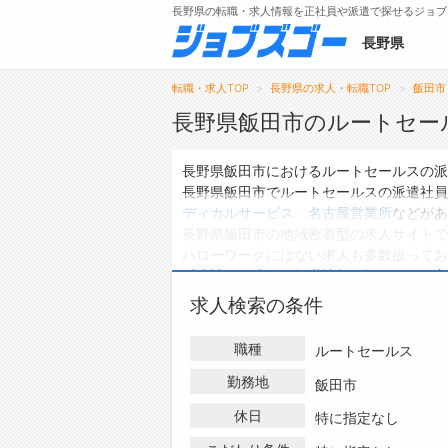
長野県の転職・求人情報を正社員や派遣で探せるジョブ
長野県
転職・求人TOP
長野県の求人・転職TOP
飯田市
長野県飯田市のルートセー
メニュー
長野県飯田市におけるルートセールスの派
長野県飯田市でルートセールスの派遣社員
トップ
ディカルサービス 名古屋営業所
などがあ
長野県飯田市の地域密着型の求人サイトで
詳細情報で求人を探す
ハローワークにはない求人も多数扱ってお
タップで簡単に求人を探す
派遣社員の求人・転職情報を探している方
【初めての方へ】
求人検索の条件
長野県の求人検索で選ばれる理由
職種
ルートセールス
勤務地
飯田市
休日
特に指定なし