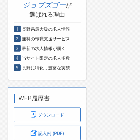
ジョブズゴー
が
選ばれる理由
1
長野県最大級の求人情報
2
無料の転職支援サービス
3
最新の求人情報が届く
4
当サイト限定の求人多数
5
長野に特化し豊富な実績
WEB履歴書
ダウンロード
記入例 (PDF)