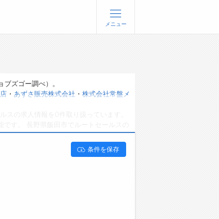
メニュー
登録
ログイン
ョブズゴーについて
ョブズゴー調べ）。
店
・
あずさ販売株式会社
・
株式会社常盤メ
社概要
ルスの求人情報を0件取り扱っています。
問い合わせ
能です。 長野県飯田市でルートセールスの
くあるご質問
条件を保存