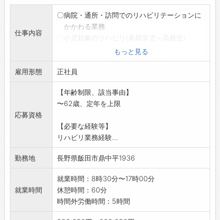
〇病院・通所・訪問でのリハビリテーションに
かかわる業務
仕事内容
〇小児対象のリハビリ(未就学児～高校生)
発達障害、構音障害、吃音など
もっと見る
※雇用条件等の詳細については面接時に説明
雇用形態
いたします。
正社員
【業務の変更範囲】:変更なし
【年齢制限、該当事由】
〜62歳、定年を上限
応募資格
【必要な経験等】
リハビリ業務経験...
勤務地
長野県飯田市鼎中平1936
就業時間：8時30分〜17時00分
就業時間
休憩時間：60分
時間外労働時間：5時間