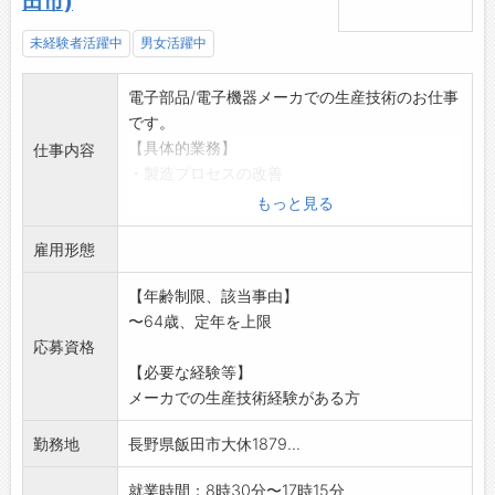
田市)
未経験者活躍中
男女活躍中
電子部品/電子機器メーカでの生産技術のお仕事
です。
【具体的業務】
仕事内容
・製造プロセスの改善
・新製造手段・技術の開発
もっと見る
・生産性向上活動
雇用形態
【変更範囲:関連業務】
【年齢制限、該当事由】
〜64歳、定年を上限
応募資格
【必要な経験等】
メーカでの生産技術経験がある方
勤務地
長野県飯田市大休1879...
就業時間：8時30分〜17時15分