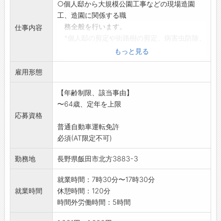
○個人邸から大規模公園工事などの現場造園
工、造園に関係する職
務全般を行います。
仕事内容
*個人邸の剪定や街路樹の剪定、病害虫防除、
樹木診断や治療
もっと見る
(樹木医業務の補助業務)
雇用形態
*国道から市町村道、高速道路などの維持管理
(街路樹剪定、
【年齢制限、該当事由】
草刈り、支障木の伐採)
〜64歳、定年を上限
*ダンプカーやパッカー車、剪定枝粉砕車(チ
応募資格
ップ車)、移動
普通自動車運転免許
式クレーン車、バックホー(車両系建設機
必須(AT限定不可)
械)の運転操作、
チェーンソー、トリマー(バリカン)、仮払
勤務地
長野県飯田市北方3883-3
機(ビーバー)、
芝刈り機、草刈り機、ドローン等の運転操
就業時間：7時30分〜17時30分
作
就業時間
休憩時間：120分
※月に15日から20日程度の勤務になります。
時間外労働時間：5時間
※冬期間の労働相談可能です。 【業務の変更
範囲】:変更なし