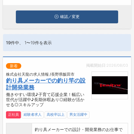
ひ興味のある職種に応募してみてくださいね。
ジョブズゴーについて
確認／変更
会社概要
お問い合わせ
19件
中、 1〜19件を表示
よくあるご質問
掲載開始日:2026/08/03
新着
株式会社天龍の求人情報 /長野県飯田市
釣り具メーカーでの釣り竿の設
計開発業務
働きやすい環境♪子育て応援企業！幅広い
世代が活躍中♪長期休暇あり◎経験が活か
せる◎スキルアップ
正社員
経験者求人
高校卒以上
男女活躍中
釣り具メーカーでの設計・開発業務のお仕事で