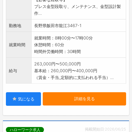
各種資格、プレス作業主任者資格の所有者は給
プレス金型段取り、メンテナンス、金型設計製
与の優遇あり
作...
能力・やる気、管理業務の適正により大幅に給
与アップします。
勤務地
長野県飯田市龍江3467-1
就業時間：8時00分〜17時00分
就業時間
休憩時間：60分
時間外労働時間：30時間
263,000円〜500,000円
給与
基本給：260,000円〜400,000円
（賃金・手当_定額的に支払われる手当）...
詳細を見る
気になる
掲載開始日:2026/06/25
ハローワーク求人