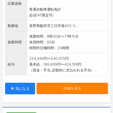
応募資格
お言葉がいただける仕事のため、やりがいを実
普通自動車運転免許
感できます。
必須(AT限定可)
慣れるまでは簡単な作業から始めていただきま
す。自社研修センタ
勤務地
長野県飯田市三日市場403-5...
ーでイチから学べる環境を整えておりますので
未経験からでも安心
就業時間：8時30分〜17時15分
です。社内検定、社内資格を取得することで手
就業時間
休憩時間：60分
に職がつき、手当も
時間外労働時間：20時間
発生いたします。
人物重視の採用です。是非お気軽にご応募くだ
254,449円〜540,975円
さい。
給与
基本給：189,699円〜424,199円
「変更範囲:変更なし」
（賃金・手当_定額的に支払われる手当）...
詳細を見る
気になる