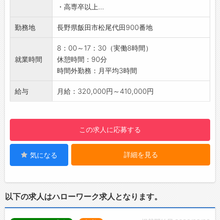
・高専卒以上...
ります！
【スキルアップ】
勤務地
長野県飯田市松尾代田900番地
食品工場特有のライン設計や工程改善に携わる
ことで、将来の食品製造を見据えた実践的なエ
8：00～17：30（実働8時間）
ンジニア経験を積むことができます。
就業時間
休憩時間：90分
【こんな方を求めています！】
時間外勤務：月平均3時間
工業・工学系の大学・高校卒で食品向け等の機
械設計・工場設計の経験
給与
月給：320,000円～410,000円
業種を問わず工場での営繕経験
【備考】
信州の中央アルプス系深層天然水を原水とし
この求人に応募する
て、純粋な氷を製造しています。
冷凍冷蔵設備は環境を強く意識し、自然界に存
詳細を見る
気になる
在する物質を冷媒として使用する最新の設備を
導入しています。
近年は素材を重視した本物志向の肉まん、かき
氷の生シロップ等の食品事業も拡充しておりま
以下の求人はハローワーク求人となります。
す。
【ポイント】