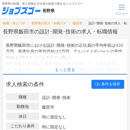
長野県の転職・求人情報を正社員や派遣で探せるジョブズゴー
長野県
メニュー
転職・求人TOP
長野県の求人・転職TOP
飯田市
設計･開発･技術の求人・転
無料会員登録
ログイン
長野県飯田市の設計･開発･技術の求人・転職情報
長野県飯田市における設計･開発･技術の正社員の平均年収は430
メニュー
万円、派遣社員の平均月給は0万円、アルバイトやパートの平均
時給は0円です（ジョブズゴー調べ）。
トップ
長野県飯田市で設計･開発･技術で求人を出している主な会社に
詳細情報で求人を探す
は、
有限会社 三笠エンジニアリング
・
株式会社天龍
・
株式会
もっと見る
タップで簡単に求人を探す
社 林精機
などがあり、未経験や短期等ご希望の条件で絞り込み
ができます。
【初めての方へ】
求人検索の条件
条件を保存
長野県飯田市の地域密着型の求人サイトであるジョブズゴーでは
長野県の求人検索で選ばれる理由
長野県飯田市の求人情報を10件取り扱っており、そのうち
正社員
職種
設計･開発･技術
の求人
は10件、
派遣社員の求人
は0件、
アルバイト・パートの求
転職支援サービスについて
人
は0件です。
勤務地
飯田市
ハローワークにはない求人も多数扱っており、転職だけでなく、
転職支援サービス
休日
特に指定なし
第二新卒から50代・60代以上の方の再就職も可能です。 長野県
転職ノウハウ(応募書類の書き方・面接対策など)
飯田市で設計･開発･技術の求人・転職情報を探している方は、ぜ
こだわり条件
特に指定なし
転職・採用コラム