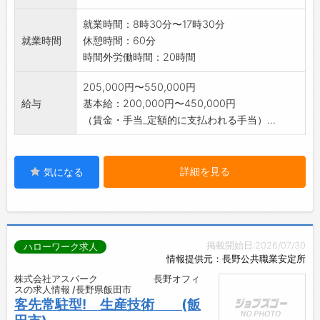
など、自由度が高く、UIターンの社員も多く活
就業時間：8時30分〜17時30分
躍しています。
就業時間
休憩時間：60分
新事業の食品事業では、全国各地の展示会等へ
時間外労働時間：20時間
出店し南信州から全国へ発信しおり、最近で
は、飲むかき氷が話題となり一世を風靡してい
205,000円〜550,000円
ます。
給与
基本給：200,000円〜450,000円
自然豊かな南信州で、毎日楽しくお仕事ができ
（賃金・手当_定額的に支払われる手当）...
る環境が整っております。
詳細を見る
気になる
掲載開始日:2026/07/30
ハローワーク求人
情報提供元：長野公共職業安定所
株式会社アスパーク 長野オフィ
スの求人情報 /長野県飯田市
客先常駐型! 生産技術 (飯