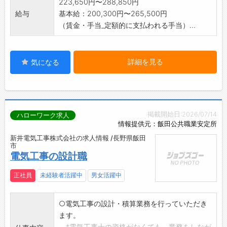
223,650円〜288,850円
給与
基本給：200,300円〜265,500円
（賃金・手当_定額的に支払われる手当）...
詳細を見る
気になる
掲載開始日:2026/07/14
ハローワーク求人
情報提供元：飯田公共職業安定所
新井電気工事株式会社の求人情報 /長野県飯田
市
電気工事の設計職
正社員
未経験者活躍中
男女活躍中
○電気工事の設計・積算業務を行っていただき
ます。
*電気工事士の資格がなくても、業務をしなが