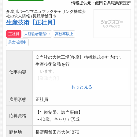
情報提供元：飯田公共職業安定所
多摩川パーツマニュファクチャリング株式会
社の求人情報 /長野県飯田市
生産技術【正社員】
正社員
未経験者活躍中
高校卒以上
男女活躍中
○当社の大休工場(多摩川精機株式会社内)で、
生産技術業務を行
います。
仕事内容
【業務内容】
・治工具の設計・製造・手配
もっと見る
・改善活動(生産性向上、工程改善など)
雇用形態
・社内設備の仕様調整・手配
正社員
*仕事の詳細は、職場見学時もしくは面接時に
【年齢制限、該当事由】
説明します。
応募資格
〜40歳、キャリア形成
※「南信州・飯田産業センター」の航空宇宙産
業クラスター拠点工
勤務地
長野県飯田市大休1879
場(本社)では、金属部品の熱処理と表面処理