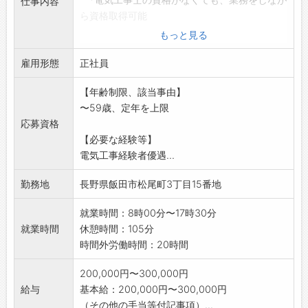
仕事内容
ら資格取得可能
です。
もっと見る
*施工エリアは、飯田、伊那地区がメインとな
雇用形態
ります。
正社員
※業務の変更範囲:原則なし
【年齢制限、該当事由】
〜59歳、定年を上限
応募資格
【必要な経験等】
電気工事経験者優遇...
勤務地
長野県飯田市松尾町3丁目15番地
就業時間：8時00分〜17時30分
就業時間
休憩時間：105分
時間外労働時間：20時間
200,000円〜300,000円
給与
基本給：200,000円〜300,000円
（その他の手当等付記事項）...