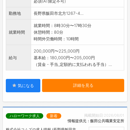
必須(AT限定不可)
線、ガードレール、電気・電気通信機器など数
（創業1900年3月）
多くの製品を施工し
働く人の幸せを第一に考え、大地の恵みへの感
勤務地
長野県飯田市北方1267-4...
官公庁に納めさせていただきました。
謝の気持ちを念頭に地球環境を強く意識した自
【変更範囲:なし】
就業時間：8時30分〜17時30分
然に優しい設備の導入を継続的に取組んでいま
就業時間
休憩時間：80分
す。
時間外労働時間：10時間
社内は穏やかで、話しやすい雰囲気です。
働く環境も、各種保険完備は勿論、残業、有給
200,000円〜225,000円
取得、育児支援等のライフバランスを常に意識
給与
基本給：180,000円〜205,000円
した取組みを進めております。
（賃金・手当_定額的に支払われる手当）...
【UIターン歓迎】
現在も多くのUIターン社員が活躍しています！
飯田市は長野県南部に位置し、東に南アルプ
詳細を見る
ス、西を風越山を抱え、中央に天竜川が流れる
気になる
自然豊かな人口約10万人の都市です。
長野市、松本市、上田市に次いで、長野県で４
番目に人口の多い都市です。
長野県の市では最南端に位置しており、名古屋
掲載開始日:2026/08/01
ハローワーク求人
新着
など中京圏とのつながりが深い町でもありま
情報提供元：飯田公共職業安定所
す。
株式会社コムズの求人情報 /長野県飯田市