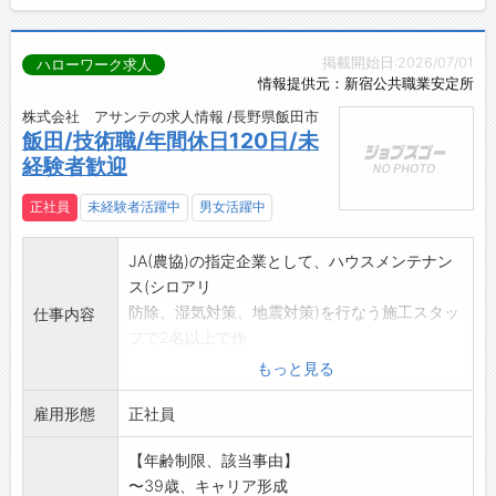
掲載開始日:2026/07/01
ハローワーク求人
情報提供元：新宿公共職業安定所
株式会社 アサンテの求人情報 /長野県飯田市
飯田/技術職/年間休日120日/未
経験者歓迎
正社員
未経験者活躍中
男女活躍中
JA(農協)の指定企業として、ハウスメンテナン
ス(シロアリ
防除、湿気対策、地震対策)を行なう施工スタッ
仕事内容
フで2名以上で作
業します。売上NO1/東証プライム上場/未経験
もっと見る
入社95%
雇用形態
毎日異なるお宅にお伺いして施工しますので新
正社員
鮮味があり、達成感
【年齢制限、該当事由】
が味わえる仕事です。施工が無事終了するとお
〜39歳、キャリア形成
客様から直接感謝の