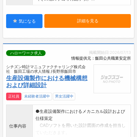
詳細を見る
気になる
掲載開始日:2026/07/13
ハローワーク求人
情報提供元：飯田公共職業安定所
シチズン時計マニュファクチャリング株式会
社 飯田工場の求人情報 /長野県飯田市
生産設備製作における機械構想
および詳細設計
正社員
未経験者活躍中
男女活躍中
●生産設備製作におけるメカニカル設計および
仕様策定
CADソフトを用いた設計図面の作成を担当し
仕事内容
ていただきます。