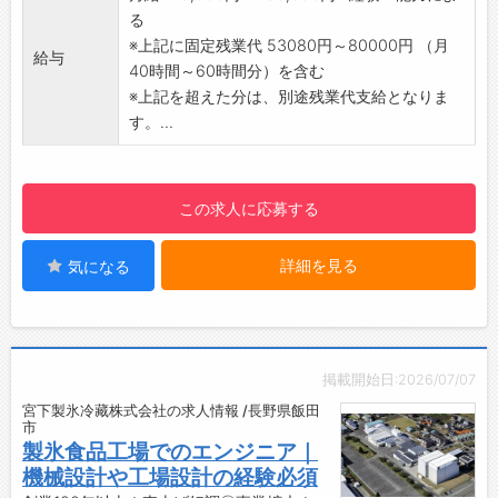
・地理的に中京方面に開けている事から車載部
より自然環境にやさしい、環境負荷のすくな
る
品の引き合いが多くあり今後成長が期待できま
い商品を製造、開発していきたいと思いま
※上記に固定残業代 53080円～80000円 （月
給与
す。
す。 釣りの楽しさを知ってもらうために『釣
40時間～60時間分）を含む
・リニア新幹線の長野県駅が車で約20分の場所
り教室』を地元の小学生向けに開催し、釣りの
※上記を超えた分は、別途残業代支給となりま
に出来る事から首都圏及び中京圏への利便性が
楽しさを伝えています。
す。...
望めます。
【会社の特徴】
・当社は東に南アルプス、北に中央アルプスが
㈱天龍は、釣竿「ＴＥＮＲＹＵ」を手掛ける
展望できるロケーションに位置していて自然を
釣竿メーカーです。
この求人に応募する
感じられる環境となっています。
釣竿は、設計開発〜完成品までを作る一貫生
産体制となっております。
詳細を見る
気になる
釣竿、ゴルフシャフト共に好調な受注となっ
ており、幅広い世代が活躍し生産をしていま
す。
【採用担当からのメッセージ】
釣竿を始めとした魅力ある製品だけでなく、
掲載開始日:2026/07/07
働く仲間がやりがいを持ち、働きやすい職場に
宮下製氷冷藏株式会社の求人情報 /長野県飯田
していくために、『全社員研修の実施』、『改
市
製氷食品工場でのエンジニア｜
善提案活動』、『より良い組織づくり』など会
機械設計や工場設計の経験必須
社として様々なことに挑戦し続けています。