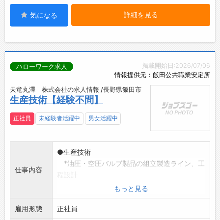
詳細を見る
気になる
掲載開始日:2026/07/06
ハローワーク求人
情報提供元：飯田公共職業安定所
天竜丸澤 株式会社の求人情報 /長野県飯田市
生産技術【経験不問】
正社員
未経験者活躍中
男女活躍中
●生産技術
*油圧・空圧バルブ製品の組立製造ライン、工
仕事内容
程設計
*生産治具の製作や補助機械の設計、製造、立
もっと見る
ち上げ作業
雇用形態
※仕事内容の詳細については、面接時に説明い
正社員
たします。