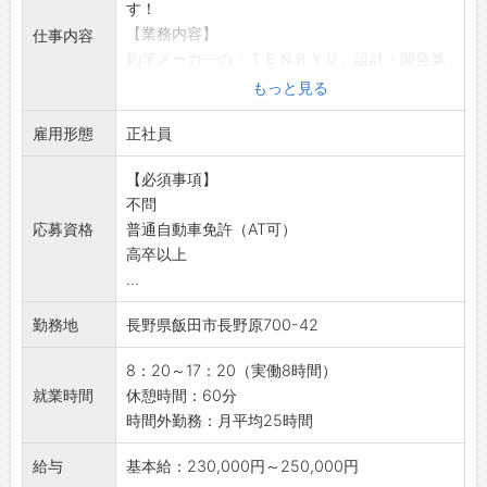
す！
【業務内容】
仕事内容
釣竿メーカ—の「ＴＥＮＲＹＵ」設計・開発業
務
もっと見る
・釣竿やカーボンパイプの設計
雇用形態
・開発・製品の品質確認
正社員
・材料メーカーなどと打合せなど
【必須事項】
【研修制度】
不問
・入社から半年〜１年程度の製造現場研修を行
応募資格
普通自動車免許（AT可）
います！
高卒以上
【取り扱い製品】
...
・釣具用品
・ゴルフ用品
勤務地
長野県飯田市長野原700-42
・汎用ポール
・SMC成形加工品
8：20～17：20（実働8時間）
【長期連休あり◎】
就業時間
休憩時間：60分
・長期休暇 GW（5/3〜5/7）、夏季（8/13〜
時間外勤務：月平均25時間
8/16）、年末年始（12/30〜1/4）
【ポイント】
給与
基本給：230,000円～250,000円
◆若い世代が頑張っています！