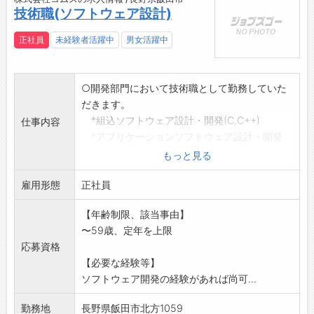
緑豊かな信州においても県内トップクラスの自
技術職(ソフトウェア設計)
然があり、市田柿、りんご、松茸など四季折々
の恵みにあふれ、利便性を求める都市型の暮ら
正社員
未経験者活躍中
男女活躍中
しから田舎暮らしまで、ひとつの市の中でさま
ざまなライフスタイルが実現できます。
また、飯田市は7月から8月にかけて毎週のよう
○開発部門において技術職として勤務していた
にお祭りが行われ、市内のあちこちで花火を見
だきます。
ることができます。
*組込ソフトウェア設計・開発(C,C++)
仕事内容
南アルプスを仰ぎ見る豊かな自然の拡がる飯田
*アプリケーションソフトウェア設計・開発
で、自然を大切に想い自然環境に良い最新の設
(C#)
もっと見る
備への投資を惜しまない当社でライフバランス
*システム設計・サーバー構築
の取れた働き方を共に選びませんか？
雇用形態
※雇用条件等の詳細については面接時に説明い
正社員
2027年度以降リニア中央新幹線駅が飯田市にで
たします。
【年齢制限、該当事由】
き、名古屋、東京へのアプローチも僅か15分、
【業務の変更範囲】:会社の定める業務
〜59歳、定年を上限
30分と劇的に交通環境も変わります。
応募資格
【転職エージェントより】
【必要な経験等】
コンビニエンスストアのカフェコーヒーの製氷
ソフトウェア開発の経験があれば尚可...
事業をメインに、今後新たな食品事業を伸ばし
ていこうと検討しています。
勤務地
長野県飯田市北方1059
新しい取り組みや新商品の考案、柔軟な考え方