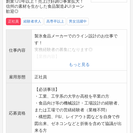
皆さんの応募をお待ちしております。
創業120年以上！売上げ好調◎事業拡大！
信州の素材を生かした食品製造♪UIターン
歓迎◎
正社員
経験者求人
高専卒以上
男女活躍中
製氷食品メーカーでのライン設計のお仕事で
す！
実務経験者の募集になります◎
仕事内容
【業務内容】
■エンジニア職
もっと見る
・食品工場でのライン設計業務
雇用形態
◎機械設計、工場ライン設計、日常の営繕や工
正社員
程改善を通じて、将来の食品製造に関して新し
【必須事項】
い視野・経験を持っていただけます。
・工業、工学系の大学か高校を卒業の方
【やりがい】
・食品向け等の機械設計・工場設計の経験者、
機械設計・工場設計など、工場全体の設計に関
または工場での営繕経験者（業種不問）
わることで経営と直結した「事業形成」に近い
応募資格
・構想図、P&I、レイアウト図などを自身で作
仕事が経験できます。
図出来、ゼネコンなどと折衝を含めて協議が出
製造現場に密着したエンジニア職のため、自分
来る方
の改善が生産性や品質向上につながる実感があ