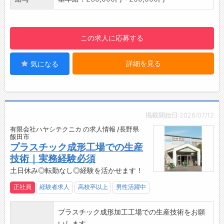
8/16）、年末年始（12/30〜1/4）
楽しさを伝えています。
【ポイント】
【会社の特徴】
◆若い世代が頑張っています！
㈱天龍は、釣竿「ＴＥＮＲＹＵ」を手掛ける
この求人に応募する
若手社員は一つの作業⇒複数の作業を目指して
釣竿メーカーです。
おり、入社5年を目安に現場のリーダーを目指
釣竿は、設計開発〜完成品までを作る一貫生
詳細を見る
気になる
して育成しています。
産体制となっております。
◆子育て世代も仕事と育児の両立できる！安心
釣竿、ゴルフシャフト共に好調な受注となっ
して働いてもらえるように子育て支援あり◎
ており、幅広い世代が活躍し生産をしていま
＊女性の育児休暇100%達成
す。
＊男性の育児休業実績あり
【採用担当からのメッセージ】
掲載開始日:2026/07/12
＊子の看護休暇制度あり （子供の急なお休みの
釣竿を始めとした魅力ある製品だけでなく、
有限会社ハヤシテクニカ の求人情報 /長野県
際に利用）
働く仲間がやりがいを持ち、働きやすい職場に
飯田市
＊育児や介護に伴う短時間勤務制度あり！
プラスチック成形工場での生産
していくために、『全社員研修の実施』、『改
ご本人の状況や保育園などへの送り迎えなど
技術｜実務経験必須
善提案活動』、『より良い組織づくり』など会
も考慮して、4つの時間設定を設けて、柔軟な
土日休み◎転勤なし◎経験を活かせます！
社として様々なことに挑戦し続けています。
制度の利用を行っております。
皆さんの応募をお待ちしております。
正社員
経験者求人
高校卒以上
男性活躍中
◆2024年12月『職場いきいきアドバンスカン
パニー・ワークライフバランスコース』に認証
プラスチック成形加工工場での生産技術をお願
されました！
いします。