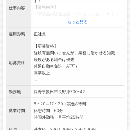
す！
【職場】
【業務内容】
仕事内容
・性別問わず活躍しています。
・新製品の販促企画：プロモーション・キャン
・幅広い世代の社員が活躍中！
ペーンなど
もっと見る
【会社設備】
・販売データ、市場動向の分析による販促企画
・無料駐車場完備
雇用形態
の立案
正社員
・更衣室、個人ロッカー
・各種販促ツール（ＰＯＰ、ポスターなど）の
・休憩室、レンジ
【応募資格】
企画や作成
・自販機
経験有無問いませんが、業務に活かせる知識・
・自社ウェブサイト、ＳＮＳの運営と更新
・喫煙：屋外指定の場�
経験がある場合は優先
・展示会、実釣会、店頭イベントの企画と運営
【貸与品】
応募資格
普通自動車免許（AT可）
サポート
・制服：上下支給
高卒以上
◆経験有無問いませんが、業務に活かせる知
・自身で準備：作業靴
...
識・経験がある場合は優先します。
【環境への取り組み】
【取り扱い製品】
天龍では次の世代の釣り人に、よりすばらし
勤務地
長野県飯田市長野原700-42
・釣具用品
い釣り環境を残していく為、水辺の清掃など
・ゴルフ用品
様々な取り組みを積極的に活動しています。
8：20～17：20（実働8時間）
・汎用ポール
より自然環境にやさしい、環境負荷のすくな
就業時間
休憩時間：60分
・SMC成形加工品
い商品を製造、開発していきたいと思いま
時間外勤務：月平均25時間
【長期連休あり◎】
す。 釣りの楽しさを知ってもらうために『釣
・長期休暇 GW（5/3〜5/7）、夏季（8/13〜
り教室』を地元の小学生向けに開催し、釣りの
給与
基本給：230,000円～250,000円