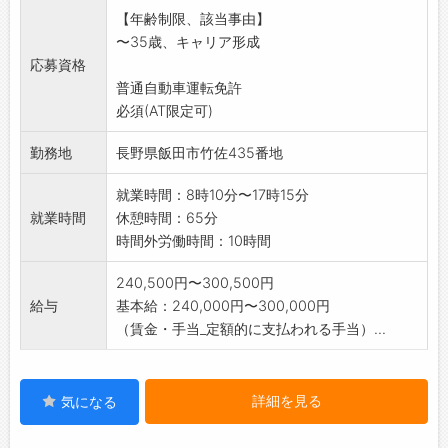
【年齢制限、該当事由】
なお、労働条件の詳細についても面接時に説
〜35歳、キャリア形成
明いたします。
応募資格
※業務の変更範囲:会社の定める業務
普通自動車運転免許
必須(AT限定可)
勤務地
長野県飯田市竹佐435番地
就業時間：8時10分〜17時15分
就業時間
休憩時間：65分
時間外労働時間：10時間
240,500円〜300,500円
給与
基本給：240,000円〜300,000円
（賃金・手当_定額的に支払われる手当）...
詳細を見る
気になる