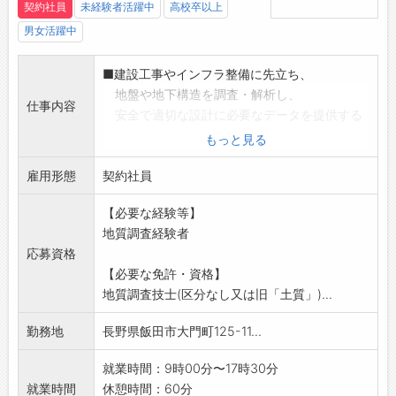
契約社員
未経験者活躍中
高校卒以上
男女活躍中
■建設工事やインフラ整備に先立ち、
地盤や地下構造を調査・解析し、
仕事内容
安全で適切な設計に必要なデータを提供する
仕事です。
もっと見る
■主な業務内容
雇用形態
・現地調査・現場管理
契約社員
・データ整理・報告など
【必要な経験等】
・社用車(プロボックス等)を使用して
地質調査経験者
現場や役所等へ出向く事があります
応募資格
※詳細は面談時に説明いたします。
【必要な免許・資格】
変更範囲:なし
地質調査技士(区分なし又は旧「土質」)...
勤務地
長野県飯田市大門町125-11...
就業時間：9時00分〜17時30分
就業時間
休憩時間：60分