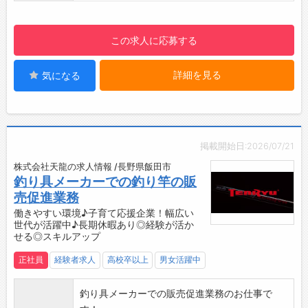
若手社員は一つの作業⇒複数の作業を目指して
おり、入社5年を目安に現場のリーダーを目指
この求人に応募する
して育成しています。
◆子育て世代も仕事と育児の両立できる！安心
詳細を見る
気になる
して働いてもらえるように子育て支援あり◎
＊女性の育児休暇100%達成
＊男性の育児休業実績あり
＊子の看護休暇制度あり （子供の急なお休みの
際に利用）
掲載開始日:2026/07/21
＊育児や介護に伴う短時間勤務制度あり！
株式会社天龍の求人情報 /長野県飯田市
ご本人の状況や保育園などへの送り迎えなど
釣り具メーカーでの釣り竿の販
も考慮して、4つの時間設定を設けて、柔軟な
売促進業務
制度の利用を行っております。
働きやすい環境♪子育て応援企業！幅広い
◆2022年12月『職場いきいきアドバンスカン
世代が活躍中♪長期休暇あり◎経験が活か
パニー・ワークライフバランスコース』に認証
せる◎スキルアップ
されました！
正社員
経験者求人
高校卒以上
男女活躍中
◆工場見学は随時実施◎
作業内容を実際にご覧になることができます！
釣り具メーカーでの販売促進業務のお仕事で
お気軽にご連絡ください。