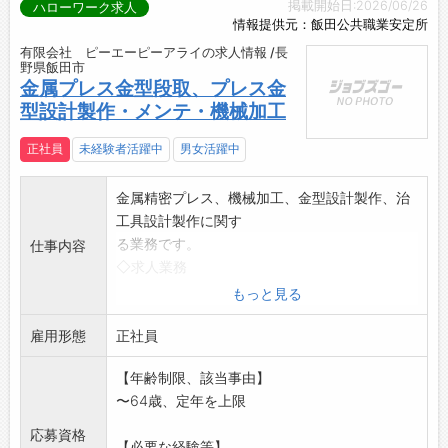
掲載開始日:2026/06/26
ハローワーク求人
情報提供元：飯田公共職業安定所
有限会社 ピーエーピーアライの求人情報 /長
野県飯田市
金属プレス金型段取、プレス金
型設計製作・メンテ・機械加工
正社員
未経験者活躍中
男女活躍中
金属精密プレス、機械加工、金型設計製作、治
工具設計製作に関す
る業務です。
仕事内容
◇求人業務
1.プレス金型段取り
もっと見る
2.金型のメンテ、研磨
雇用形態
3.機械加工(汎用・マシニングセンター・成形研
正社員
磨)
【年齢制限、該当事由】
4.金型設計・組立
〜64歳、定年を上限
5.治工具設計・組立
希望・適正に応じて担当をお願いします。
応募資格
【必要な経験等】