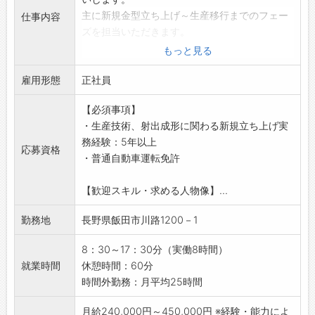
今後もより働きやすい職場を目指しています◎
主に新規金型立ち上げ～生産移行までのフェー
仕事内容
◆工場見学は随時実施◎
ズを担当いただきます。
作業内容を実際にご覧になることができます！
【具体的な業務内容】
もっと見る
お気軽にご連絡ください
・お客様からの依頼受付
【職場】
雇用形態
・金型の手配
正社員
・性別問わず活躍しています
・外注先との打ち合わせ
・幅広い世代の社員が活躍中！
【必須事項】
・図面チェック
【会社設備】
・生産技術、射出成形に関わる新規立ち上げ実
・金型の寸法チェック
・無料駐車場完備
務経験：5年以上
・金型の修正、チューニング
・更衣室、個人ロッカー
応募資格
・普通自動車運転免許
・量産に向けての動き
・休憩室、レンジ
・設備メンテナンスなど
・自販機
【歓迎スキル・求める人物像】...
・人材マネジメント
・喫煙：屋外指定の場�
※設計業務は外注先へ依頼しております。
【貸与品】
勤務地
長野県飯田市川路1200－1
【会社について】
・制服：上下支給
・射出成形業界は自動化に大きく舵を取ってい
・自身で準備：作業靴
8：30～17：30分（実働8時間）
ますが当社では強みを生かし自動化に出来ない
【環境への取り組み】
就業時間
休憩時間：60分
製品群、特にインサート成形等に力を入れてい
天龍では次の世代の釣り人に、よりすばらし
時間外勤務：月平均25時間
く事を再認識しお客様からの信頼を得ていま
い釣り環境を残していく為、水辺の清掃など
す。
様々な取り組みを積極的に活動しています。
月給240,000円～450,000円 ※経験・能力によ