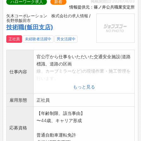
掲載開始日:2026/08/03
ハローワーク求人
新着
「信州の大地と生きる」「本物志向」をコンセ
情報提供元：篠ノ井公共職業安定所
プトに素材、製法に拘った商品開発を進める食
矢木コーポレーション 株式会社の求人情報 /
品製造部門では、信州の果物を活かした生シロ
長野県飯田市
ップ、信州産の豚肉をこんがり炙った炙り塩豚
技術職(飯田支店)
まんなど社内から生まれたアイデアを大切に商
品化へと繋げております。
正社員
未経験者活躍中
男女活躍中
主力の製氷業では中央アルプス系深層天然水を
原水として昔ながらの製法でじっくり48時間を
官公庁から仕事をいただいた交通安全施設(道路
かけた高純度な氷を生産しています。
標識、道路の区画
当社は地球温暖化等、環境に対する拘りを強く
線、カーブミラーなど)の現場作業・施工管理を
仕事内容
持っており、継続的に設備を環境配慮型の最新
行います。
型へ更新してきました。
仕事を覚えるまで先輩社員と一緒に行動し、必
もっと見る
二つの生産部門を支える冷凍機は2023年、
要な知識、技術を身
100%自然冷媒使用（ブースターは除く）の設
雇用形態
につけていけるので安心して働ける職場です。
正社員
備になりました。
将来的には国家資格にもチャレンジし、リーダ
業界最先端をゆく設備背景を有する製氷業者と
【年齢制限、該当事由】
ーとして活躍してい
して今後も絶えず環境への意識を持ち更なる充
〜44歳、キャリア形成
ただきます。
実化を目指してゆきます。
応募資格
近年では、長野東バイパスと高田若槻線開通に
【会社より】
普通自動車運転免許
伴い道路標識、区画
創業125年の歴史と信用を大切にしています。