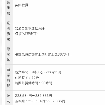
用
契約社員
形
態
応
募
普通自動車運転免許
資
必須(AT限定可)
格
勤
務
長野県諏訪郡富士見町富士見3673-1...
地
就
就業時間：7時35分〜16時35分
業
休憩時間：60分
時
時間外労働時間：20時間
間
給
223,584円〜282,336円
与
基本給：223,584円〜282,336円