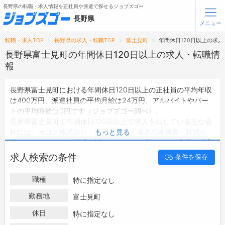
長野県の転職・求人情報を正社員や派遣で探せるジョブズゴー
長野県
メニュー
転職・求人TOP
長野県の求人・転職TOP
富士見町
年間休日120日以上の求人
無料会員登録
ログイン
長野県富士見町の年間休日120日以上の求人・転職情
報
メニュー
長野県富士見町における年間休日120日以上の正社員の平均年収
は400万円、派遣社員の平均月給は24万円、アルバイトやパー
トップ
トの平均時給は0円です（ジョブズゴー調べ）。
詳細情報で求人を探す
長野県富士見町で年間休日120日以上で求人を出している主な会
タップで簡単に求人を探す
社には、
カゴメ株式会社 富士見工場
・
塚原石産興業 株式会
もっと見る
社
・
エフィシエント株式会社
などがあり、未経験や短期等ご希望
【初めての方へ】
長野県の求人検索で選ばれる理由
の条件で絞り込みができます。
求人検索の条件
条件を保存
長野県富士見町の地域密着型の求人サイトであるジョブズゴーで
は長野県富士見町の求人情報を24件取り扱っており、そのうち
転職支援サービスについて
職種
特に指定なし
正社員の求人
は13件、
派遣社員の求人
は4件、
アルバイト・パー
トの求人
は0件です。
勤務地
富士見町
転職支援サービス
ハローワークにはない求人も多数扱っており、転職だけでなく、
転職ノウハウ(応募書類の書き方・面接対策など)
休日
特に指定なし
第二新卒から50代・60代以上の方の再就職も可能です。 長野県
転職・採用コラム