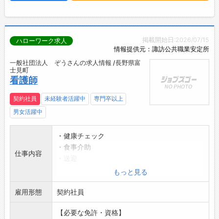
掲載開始日:2026/07/15
ハローワーク求人
情報提供元：諏訪公共職業安定所
一般社団法人 ぞうさんの求人情報 /長野県富
士見町
看護師
契約社員
未経験者活躍中
専門卒以上
男女活躍中
・健康チェック
・食事介助
仕事内容
・送迎
・医療行為をしていただく場合もあります。
もっと見る
・病院との連携(富士見高原病院)
雇用形態
・入浴介助
契約社員
変更範囲:変更なし
【必要な免許・資格】