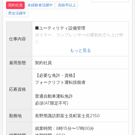
契約社員
未経験者活躍中
高校卒以上
男女活躍中
■ユーティリティ設備管理
ボイラー、コンプレッサーの週初め立ち上げ作
仕事内容
業
ボイラー、コンプレッサー、LNG設備の日常点
もっと見る
検
雇用形態
ボイラー、コンプレッサー、LNG設備の軽微な
契約社員
保全・LNG受け
【必要な免許・資格】
入れ作業・ユーティリティ設備の清掃作業
フォークリフト運転技能者
■廃棄物対応
応募資格
廃棄パック処理およびパック処理場清掃・木箱
普通自動車運転免許
解体
必須(AT限定不可)
バイオマス設備への投入作業
廃棄品のトラックへの積み込み作業
勤務地
長野県諏訪郡富士見町富士見2150
パック開け替え作業と開け替え場清掃
変更範囲:変更なし
就業時間：8時15分〜17時00分