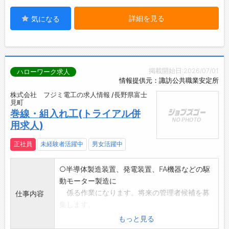
詳細を見る
気になる
掲載開始日:2026/07/01
ハローワーク求人
情報提供元：諏訪公共職業安定所
株式会社 フジミ電工の求人情報 /長野県富士
見町
巻線・組入れ工(トライアル併
用求人)
正社員
未経験者活躍中
男女活躍中
○半導体製造装置、発電装置、FA機器などの駆
動モーター製造に
係る作業になります。将来の管理者候補を募
仕事内容
集します。
・巻線機を使用しての巻線作業
もっと見る
・手作業でのコイルの鉄芯挿入作業