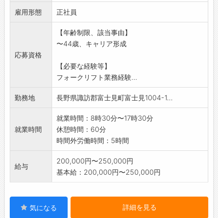
け、
雇用形態
掃除をお願いします。
正社員
工場内作業(充填、検品、箱詰め等)もお願いす
【年齢制限、該当事由】
ることがあります
〜44歳、キャリア形成
。
応募資格
業務は多岐に渡りますので、経験や適性に応じ
【必要な経験等】
て、生産管理や製造
フォークリフト業務経験...
もお任せしたいと思います。
変更範囲:当社の定める業務
勤務地
長野県諏訪郡富士見町富士見1004-1...
就業時間：8時30分〜17時30分
就業時間
休憩時間：60分
時間外労働時間：5時間
200,000円〜250,000円
給与
基本給：200,000円〜250,000円
詳細を見る
気になる