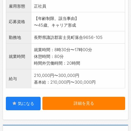
雇用形態
・ハンダによる溶接組立
正社員
・目視検査 など
【年齢制限、該当事由】
トライアル併用求人(3ヶ月・時給1061円)
応募資格
〜45歳、キャリア形成
*事前の工場見学も可能です。お問い合わせくだ
さい。
勤務地
長野県諏訪郡富士見町落合9656-105
※変更範囲:変更なし
就業時間：8時30分〜17時00分
就業時間
休憩時間：80分
時間外労働時間：20時間
210,000円〜300,000円
給与
基本給：210,000円〜300,000円
詳細を見る
気になる