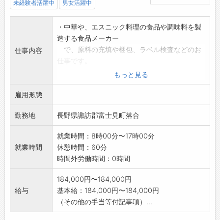
未経験者活躍中
男女活躍中
・中華や、エスニック料理の食品や調味料を製
造する食品メーカー
で、原料の充填や梱包、ラベル検査などのお
仕事内容
仕事です。
未経験者の方でも応募可能です。
もっと見る
業務の変更範囲:変更なし
雇用形態
※就業先事業所への直接のお問い合わせ、お申
し込みの連絡は
勤務地
長野県諏訪郡富士見町落合
ご遠慮ください。
就業時間：8時00分〜17時00分
就業時間
休憩時間：60分
時間外労働時間：0時間
184,000円〜184,000円
給与
基本給：184,000円〜184,000円
（その他の手当等付記事項）...