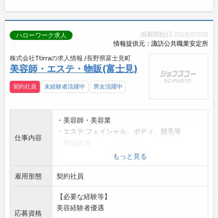
掲載開始日:2026/07/09
ハローワーク求人
情報提供元：諏訪公共職業安定所
株式会社Ttirraの求人情報 /長野県富士見町
美容師・エステ・物販(富士見)
契約社員
未経験者活躍中
男女活躍中
・美容師・美容業
・エステ:フェイシャル、ボディ、脱毛等
仕事内容
・商品販売
*その他ネイル、マツエク、脱毛等
もっと見る
美容全般の仕事を行っていただきます
雇用形態
※やる気のある『挑戦者』を募集します。
契約社員
変更範囲:変更なし
【必要な経験等】
美容経験者優遇
応募資格