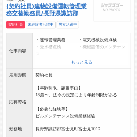
(契約社員)建物設備運転管理業
務交替勤務員/長野県諏訪郡
契約社員
未経験者活躍中
男女活躍中
・運転管理業務 ・電気機械設備点検
・受水槽点検 ・機械設備のメンテナン
仕事内容
ス
・フィルター清掃 ・設備巡視点検 等
もっと見る
※仕事内容の詳細は面接時に説明します
雇用形態
採用後も指導しますので、安心してご応募く
契約社員
ださい
【年齢制限、該当事由】
※勤務は、3勤務3休制
18歳〜、法令の規定により年齢制限がある
【変更範囲:変更なし】
応募資格
【必要な経験等】
ビルメンテナンス設備業務経験
勤務地
長野県諏訪郡富士見町富士見1010...