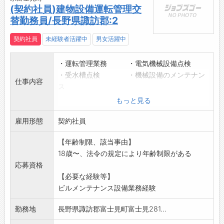
(契約社員)建物設備運転管理交
替勤務員/長野県諏訪郡:2
契約社員
未経験者活躍中
男女活躍中
・運転管理業務 ・電気機械設備点検
・受水槽点検 ・機械設備のメンテナン
仕事内容
ス
・フィルター清掃 ・設備巡視点検 等
もっと見る
※仕事内容の詳細は面接時に説明します
雇用形態
採用後も指導しますので、安心してご応募く
契約社員
ださい
【年齢制限、該当事由】
※勤務は、3勤務3休制
18歳〜、法令の規定により年齢制限がある
【変更範囲:変更なし】
応募資格
【必要な経験等】
ビルメンテナンス設備業務経験
勤務地
長野県諏訪郡富士見町富士見281...