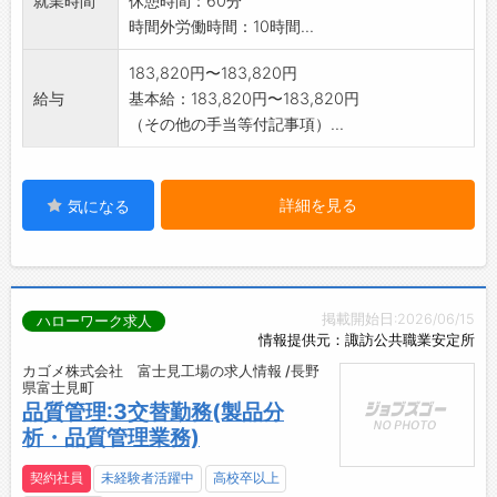
就業時間
休憩時間：60分
時間外労働時間：10時間...
183,820円〜183,820円
給与
基本給：183,820円〜183,820円
（その他の手当等付記事項）...
詳細を見る
気になる
掲載開始日:2026/06/15
ハローワーク求人
情報提供元：諏訪公共職業安定所
カゴメ株式会社 富士見工場の求人情報 /長野
県富士見町
品質管理:3交替勤務(製品分
析・品質管理業務)
契約社員
未経験者活躍中
高校卒以上