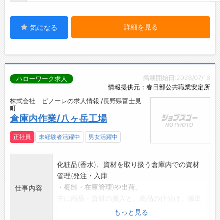
詳細を見る
気になる
掲載開始日:2026/07/16
ハローワーク求人
情報提供元：春日部公共職業安定所
株式会社 ピノーレの求人情報 /長野県富士見
町
倉庫内作業/八ヶ岳工場
正社員
未経験者活躍中
男女活躍中
化粧品(香水)、資材を取り扱う倉庫内での資材
管理(発注・入庫
・棚卸・在庫管理)や出荷。
仕事内容
主に商品・資材の搬入と、商品の仕分け、搬出
作業、倉庫内の片付
もっと見る