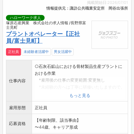
掲載開始日:2026/07/01
情報提供元：諏訪公共職業安定所 岡谷出張所
ハローワーク求人
塚原石産興業 株式会社の求人情報 /長野県富
士見町
プラントオペレーター【正社
員/富士見町】
正社員
未経験者活躍中
男女活躍中
○石灰石鉱山における骨材製品生産プラントに
おける作業
*雇用後の仕事の変更範囲:変更無し
仕事内容
*未経験の方へは丁寧に研修いたしますので、
安心してご応募
もっと見る
ください。
雇用形態
*仕事内容の詳細及び労働条件の詳細について
正社員
は、面接時に
【年齢制限、該当事由】
説明いたします。
応募資格
〜44歳、キャリア形成