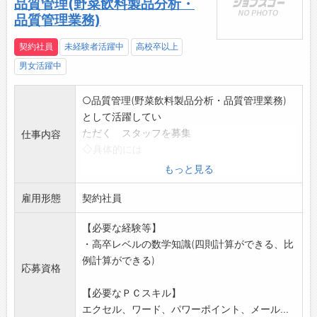
品質管理(野菜飲料製品分析・
品質管理業務)
契約社員
未経験者活躍中
高校卒以上
男女活躍中
○品質管理(野菜飲料製品分析・品質管理業務)
として活躍してい
ただく スタッフを募集
仕事内容
◇具体的には
・日報、リブラ改訂(システム改訂)
もっと見る
・お客様ご指摘に対する報告書作成
雇用形態
・不良原材料対応
契約社員
・分析作業の交代
【必要な経験等】
・菌分析の交代
・高卒レベルの数学知識(四則計算ができる、比
・開け替え作業
例計算ができる)
応募前の職場見学可能。見学時に詳細はご説
応募資格
明します。
【必要なＰＣスキル】
変更範囲:会社の定める業務
エクセル、ワード、パワーポイント、メール...