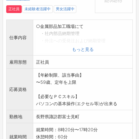
ます。
・コワーキングスペースのとなりには、４つの
正社員
未経験者活躍中
男女活躍中
部屋と共有リビング、ウッドデッキ、そして木
に囲まれたキャンプサイトを備えた宿泊棟「森
○金属部品加工職場にて
のオフィスLiving」を併設。
・社内部品納期管理
・ドリンクコーナー、フードコーナー、シャワ
仕事内容
・外注への受発注および納期管理
ー室等完備。
・簡単な受入検査および梱包作業
もっと見る
※初めての方には丁寧に指導します。是非ご応
雇用形態
募ください。
正社員
※工場見学も可能です。お気軽にお問い合わせ
【年齢制限、該当事由】
ください。
〜59歳、定年を上限
*平日の夕方および休日の工場見学も可能で
応募資格
す。ご相談下さい。
【必要なＰＣスキル】
※変更範囲:変更なし
パソコンの基本操作(エクセル等)が出来る
勤務地
長野県諏訪郡富士見町
就業時間：8時20分〜17時20分
就業時間
休憩時間：60分