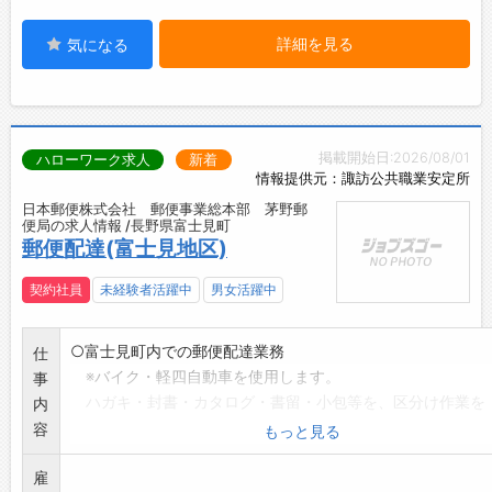
詳細を見る
気になる
掲載開始日:2026/08/01
ハローワーク求人
新着
情報提供元：諏訪公共職業安定所
日本郵便株式会社 郵便事業総本部 茅野郵
便局の求人情報 /長野県富士見町
郵便配達(富士見地区)
契約社員
未経験者活躍中
男女活躍中
○富士見町内での郵便配達業務
仕
※バイク・軽四自動車を使用します。
事
ハガキ・封書・カタログ・書留・小包等を、区分け作業を
内
行ってから配達します。
容
もっと見る
(配達範囲や件数は担当地区により異なります。)
雇
変更範囲:変更なし