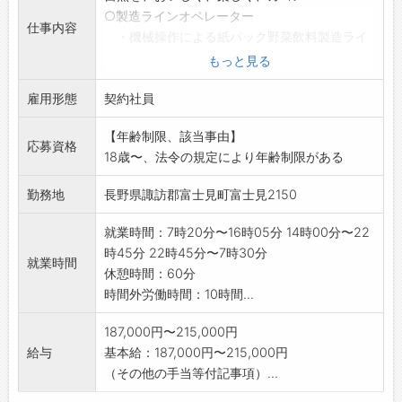
○製造ラインオペレーター
仕事内容
・機械操作による紙パック野菜飲料製造ライ
ン担当
もっと見る
・製造工程での各機器管理等の作業
雇用形態
コンピューター管理されているため、
契約社員
業務遂行上、機械に興味のある方歓迎します。
【年齢制限、該当事由】
※応募前に事前職場見学が可能です。
応募資格
18歳〜、法令の規定により年齢制限がある
ご希望の方はご連絡下さい。
★正社員登用あります。(※詳細はお問合せ下さ
勤務地
長野県諏訪郡富士見町富士見2150
い。)
※変更範囲:変更なし
就業時間：7時20分〜16時05分 14時00分〜22
時45分 22時45分〜7時30分
就業時間
休憩時間：60分
時間外労働時間：10時間...
187,000円〜215,000円
給与
基本給：187,000円〜215,000円
（その他の手当等付記事項）...