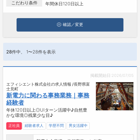
富士見町で年間休日120日以上の求人・転職情報を探している方
こだわり条件
年間休日120日以上
は、ぜひ興味のある職種に応募してみてくださいね。
ジョブズゴーについて
確認／変更
会社概要
お問い合わせ
よくあるご質問
28件
中、 1〜28件を表示
掲載開始日:2026/07/05
エフィシエント株式会社の求人情報 /長野県富
士見町
新電力に関わる事務業務｜事務
経験者
年休120日以上◎UIターン活躍中♪自然豊
かな環境◎残業少な目♪
正社員
経験者求人
学歴不問
男女活躍中