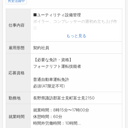
男女活躍中
■ユーティリティ設備管理
ボイラー、コンプレッサーの週初め立ち上げ作
仕事内容
業
ボイラー、コンプレッサー、LNG設備の日常点
もっと見る
検
雇用形態
ボイラー、コンプレッサー、LNG設備の軽微な
契約社員
保全・LNG受け
【必要な免許・資格】
入れ作業・ユーティリティ設備の清掃作業
フォークリフト運転技能者
■廃棄物対応
応募資格
廃棄パック処理およびパック処理場清掃・木箱
普通自動車運転免許
解体
必須(AT限定不可)
バイオマス設備への投入作業
廃棄品のトラックへの積み込み作業
勤務地
長野県諏訪郡富士見町富士見2150
パック開け替え作業と開け替え場清掃
変更範囲:変更なし
就業時間：8時15分〜17時00分
就業時間
休憩時間：60分
時間外労働時間：10時間...