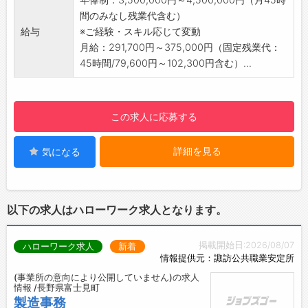
名。
間のみなし残業代含む）
・穏やかな性格の社員が多く、落ち着いた雰囲
給与
※ご経験・スキル応じて変動
気の職場です。
月給：291,700円～375,000円（固定残業代：
【備考】
45時間/79,600円～102,300円含む）...
・ほとんどの方が業界未経験からスタートして
おります。
・OJTにて徐々に業務を覚えて頂きますので、
この求人に応募する
安心して就業可能です。
・電力業界のコアな業務に関わることで幅広い
詳細を見る
気になる
知識を身に着けられ、ご自身の成長を感じられ
る環境です。
【就業環境】
■八ヶ岳の麓にある、森のオフィス
以下の求人はハローワーク求人となります。
・個室型オフィス 、コワーキングスペース、会
議室、食堂を備えた複合施設内での就業となり
掲載開始日:2026/08/07
ハローワーク求人
新着
ます。
情報提供元：諏訪公共職業安定所
・都心の企業にとってのサテライトオフィスや
(事業所の意向により公開していません)の求人
テレワーク拠点として、地域住民の方々にとっ
情報 /長野県富士見町
ての“公民館”的スペースとしての役割もござい
製造事務