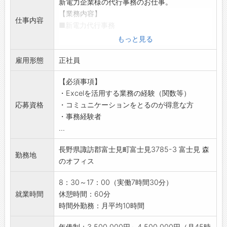
新電力企業様の代行事務のお仕事。
【業務内容】
仕事内容
■新電力代行事務
・顧客である新電力会社様の代わりに請求書発
もっと見る
行及び入金確認、契約変更手続き、お客様対応
雇用形態
等をして頂きます。
正社員
・申し込み情報の確認やシステム入力、解約手
【必須事項】
続き
・Excelを活用する業務の経験（関数等）
・お客様の契約内容の変更
応募資格
・コミュニケーションをとるのが得意な方
・検針データの取込を行い、電気料金を計算し
・事務経験者
請求書作成。
...
・お客様宛に請求書送付（書類や葉書での郵
送、データ等）
長野県諏訪郡富士見町富士見3785-3 富士見 森
・電気料金の支払い状況確認・書類作成、書類
勤務地
のオフィス
提出
・お客様との電話対応（発信・受信）等
8：30～17：00（実働7時間30分）
※所長のサポート業務等もお任せいたします。
就業時間
休憩時間：60分
【配属部署】
時間外勤務：月平均10時間
・リテールサポート部配属。
・部署人数：所長1名。メンバー 5名。パート3
年俸制：3,500,000円～4,500,000円（月45時