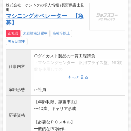
株式会社 ケン卜クの求人情報 /長野県富士見
町
マシニングオペレーター 【急
募】
正社員
未経験者活躍中
高校卒以上
男女活躍中
○ダイカスト製品の一貫工程請負
・マシニングセンター、汎用フライス盤、NC旋
仕事内容
盤を使用しての
プログラミング、ダイカスト製品の二次加工
もっと見る
・三次元測定機を使用しての検査業務
雇用形態
・出荷作業(最大20Kg程度)
正社員
・製品の洗浄
【年齢制限、該当事由】
*現在、従事している若手社員も未経験からスタ
〜40歳、キャリア形成
ートです。
応募資格
※変更範囲:変更なし
【必要なＰＣスキル】
一般的なPC操作...