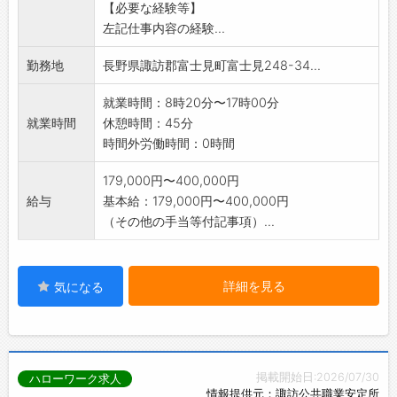
【必要な経験等】
※仕事内容の詳細については、面接時説明しま
左記仕事内容の経験...
す。
※CADの使用経験がある方、歓迎します。
勤務地
長野県諏訪郡富士見町富士見248-34...
変更範囲:会社の定める業務
就業時間：8時20分〜17時00分
就業時間
休憩時間：45分
時間外労働時間：0時間
179,000円〜400,000円
給与
基本給：179,000円〜400,000円
（その他の手当等付記事項）...
詳細を見る
気になる
掲載開始日:2026/07/30
ハローワーク求人
情報提供元：諏訪公共職業安定所