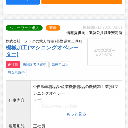
掲載開始日:2026/08/01
ハローワーク求人
新着
情報提供元：諏訪公共職業安定所
株式会社 メックの求人情報 /長野県富士見町
機械加工(マシニングオペレー
ター)
正社員
未経験者活躍中
高校卒以上
男女活躍中
○自動車部品や産業機器部品の機械加工業務(マ
シニングオペレー
ター)
仕事内容
・製品の機械への着脱
・刃物交換、治具交換
もっと見る
・測定器、検査治具を使用した製品の寸法や
雇用形態
品質の確認 等
正社員