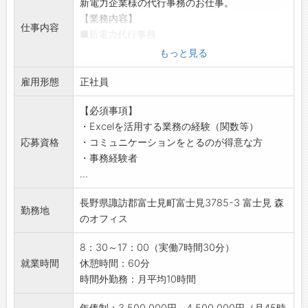
新電力企業様の代行事務のお仕事。
【業務内容】
仕事内容
■新電力代行事務
・顧客である新電力会社様の代わりに請求書発
もっと見る
行及び入金確認、契約変更手続き、お客様対応
雇用形態
等をして頂きます。
正社員
・申し込み情報の確認やシステム入力、解約手
【必須事項】
続き
・Excelを活用する業務の経験（関数等）
・お客様の契約内容の変更
応募資格
・コミュニケーションをとるのが得意な方
・検針データの取込を行い、電気料金を計算し
・事務経験者
請求書作成。
...
・お客様宛に請求書送付（書類や葉書での郵
送、データ等）
長野県諏訪郡富士見町富士見3785-3 富士見 森
・電気料金の支払い状況確認・書類作成、書類
勤務地
のオフィス
提出
・お客様との電話対応（発信・受信）等
8：30～17：00（実働7時間30分）
※所長のサポート業務等もお任せいたします。
就業時間
休憩時間：60分
【配属部署】
時間外勤務：月平均10時間
・リテールサポート部配属。
・部署人数：所長1名。メンバー 5名。パート3
年俸制：3,500,000円～4,500,000円（月45時