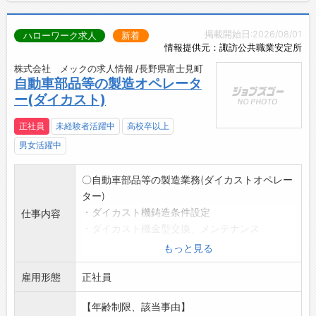
掲載開始日:2026/08/01
ハローワーク求人
新着
情報提供元：諏訪公共職業安定所
株式会社 メックの求人情報 /長野県富士見町
自動車部品等の製造オペレータ
ー(ダイカスト)
正社員
未経験者活躍中
高校卒以上
男女活躍中
〇自動車部品等の製造業務(ダイカストオペレー
ター)
・ダイカスト機鋳造条件設定
仕事内容
・ダイカスト機金型交換、メンテナンス
・ダイカスト機への原材料(アルミニウム)投入
もっと見る
・製品のトリミング・プレス(不要部分のもぎ取
雇用形態
り)
正社員
・ショットブラスト、バレル 他
【年齢制限、該当事由】
変更範囲:会社の定める業務