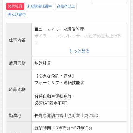
契約社員
未経験者活躍中
高校卒以上
男女活躍中
■ユーティリティ設備管理
ボイラー、コンプレッサーの週初め立ち上げ作
仕事内容
業
ボイラー、コンプレッサー、LNG設備の日常点
もっと見る
検
雇用形態
ボイラー、コンプレッサー、LNG設備の軽微な
契約社員
保全・LNG受け
【必要な免許・資格】
入れ作業・ユーティリティ設備の清掃作業
フォークリフト運転技能者
■廃棄物対応
応募資格
廃棄パック処理およびパック処理場清掃・木箱
普通自動車運転免許
解体
必須(AT限定不可)
バイオマス設備への投入作業
廃棄品のトラックへの積み込み作業
勤務地
長野県諏訪郡富士見町富士見2150
パック開け替え作業と開け替え場清掃
変更範囲:変更なし
就業時間：8時15分〜17時00分