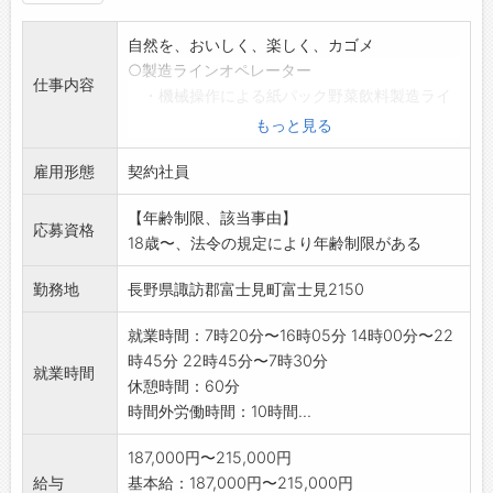
自然を、おいしく、楽しく、カゴメ
○製造ラインオペレーター
仕事内容
・機械操作による紙パック野菜飲料製造ライ
ン担当
もっと見る
・製造工程での各機器管理等の作業
雇用形態
コンピューター管理されているため、
契約社員
業務遂行上、機械に興味のある方歓迎します。
【年齢制限、該当事由】
※応募前に事前職場見学が可能です。
応募資格
18歳〜、法令の規定により年齢制限がある
ご希望の方はご連絡下さい。
★正社員登用あります。(※詳細はお問合せ下さ
勤務地
長野県諏訪郡富士見町富士見2150
い。)
※変更範囲:変更なし
就業時間：7時20分〜16時05分 14時00分〜22
時45分 22時45分〜7時30分
就業時間
休憩時間：60分
時間外労働時間：10時間...
187,000円〜215,000円
給与
基本給：187,000円〜215,000円