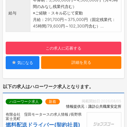
名。
間のみなし残業代含む）
・穏やかな性格の社員が多く、落ち着いた雰囲
給与
※ご経験・スキル応じて変動
気の職場です。
月給：291,700円～375,000円（固定残業代：
【備考】
45時間/79,600円～102,300円含む）...
・ほとんどの方が業界未経験からスタートして
おります。
・OJTにて徐々に業務を覚えて頂きますので、
この求人に応募する
安心して就業可能です。
・電力業界のコアな業務に関わることで幅広い
詳細を見る
気になる
知識を身に着けられ、ご自身の成長を感じられ
る環境です。
【就業環境】
■八ヶ岳の麓にある、森のオフィス
以下の求人はハローワーク求人となります。
・個室型オフィス 、コワーキングスペース、会
議室、食堂を備えた複合施設内での就業となり
掲載開始日:2026/08/05
ハローワーク求人
新着
ます。
情報提供元：諏訪公共職業安定所
・都心の企業にとってのサテライトオフィスや
有限会社 窪田モータースの求人情報 /長野県
テレワーク拠点として、地域住民の方々にとっ
富士見町
ての“公民館”的スペースとしての役割もござい
燃料配送ドライバー(契約社員)