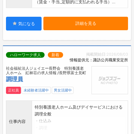
（賃金・手当_定額的に支払われる手当）...
詳細を見る
気になる
掲載開始日:2026/08/03
ハローワーク求人
新着
情報提供元：諏訪公共職業安定所
社会福祉法人ジェイエー長野会 特別養護老
人ホーム 紅林荘の求人情報 /長野県富士見町
調理員
正社員
未経験者活躍中
男女活躍中
特別養護老人ホーム及びデイサービスにおける
調理全般
・仕込み
仕事内容
・調理