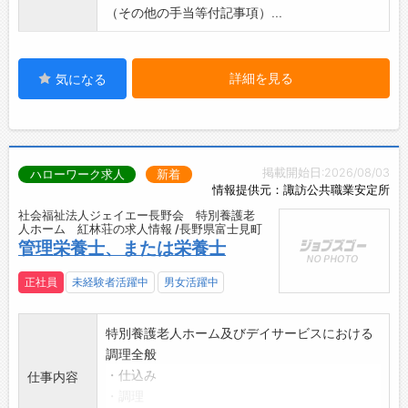
（その他の手当等付記事項）...
詳細を見る
気になる
掲載開始日:2026/08/03
ハローワーク求人
新着
情報提供元：諏訪公共職業安定所
社会福祉法人ジェイエー長野会 特別養護老
人ホーム 紅林荘の求人情報 /長野県富士見町
管理栄養士、または栄養士
正社員
未経験者活躍中
男女活躍中
特別養護老人ホーム及びデイサービスにおける
調理全般
・仕込み
仕事内容
・調理