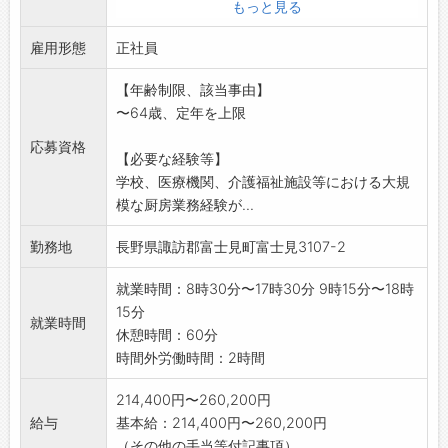
・洗浄 等
もっと見る
・入所者 80名 3食とおやつ
雇用形態
・デイサービス 25名 昼食とおやつ
正社員
変更範囲:変更なし
【年齢制限、該当事由】
※令和9年4月以降の採
〜64歳、定年を上限
用となります。
応募資格
【必要な経験等】
学校、医療機関、介護福祉施設等における大規
模な厨房業務経験が...
勤務地
長野県諏訪郡富士見町富士見3107-2
就業時間：8時30分〜17時30分 9時15分〜18時
15分
就業時間
休憩時間：60分
時間外労働時間：2時間
214,400円〜260,200円
給与
基本給：214,400円〜260,200円
（その他の手当等付記事項）...