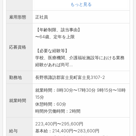
・洗浄 等
もっと見る
・入所者 80名 3食とおやつ
雇用形態
・デイサービス 25名 昼食とおやつ
正社員
変更範囲:変更なし
【年齢制限、該当事由】
※令和9年4月以降の採
〜64歳、定年を上限
用となります。
応募資格
【必要な経験等】
学校、医療機関、介護福祉施設等における業務
経験があれば尚可...
勤務地
長野県諏訪郡富士見町富士見3107-2
就業時間：8時30分〜17時30分 9時15分〜18時
15分
就業時間
休憩時間：60分
時間外労働時間：2時間
223,400円〜295,600円
給与
基本給：214,400円〜283,600円