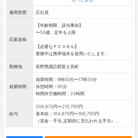
・荷物の重さは最大で30キロですが、10キロ以
雇用形態
内の荷物が
正社員
大半です。
【年齢制限、該当事由】
・集配車(2トン以内)を使用してお届けいたしま
〜59歳、定年を上限
す。
応募資格
「業務範囲の変更:会社が定める業務」
【必要なＰＣスキル】
業務中は携帯端末を使用いたします...
勤務地
長野県諏訪郡富士見町
就業時間：8時00分〜17時30分
就業時間
休憩時間：90分
時間外労働時間：25時間
206,870円〜210,790円
給与
基本給：164,870円〜168,790円
（賃金・手当_定額的に支払われる手当）...