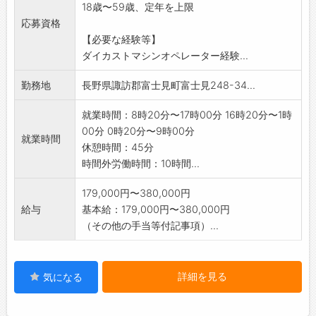
18歳〜59歳、定年を上限
※仕事内容の詳細については、面接時説明しま
応募資格
す。
【必要な経験等】
ダイカストマシンオペレーター経験...
勤務地
長野県諏訪郡富士見町富士見248-34...
就業時間：8時20分〜17時00分 16時20分〜1時
00分 0時20分〜9時00分
就業時間
休憩時間：45分
時間外労働時間：10時間...
179,000円〜380,000円
給与
基本給：179,000円〜380,000円
（その他の手当等付記事項）...
詳細を見る
気になる