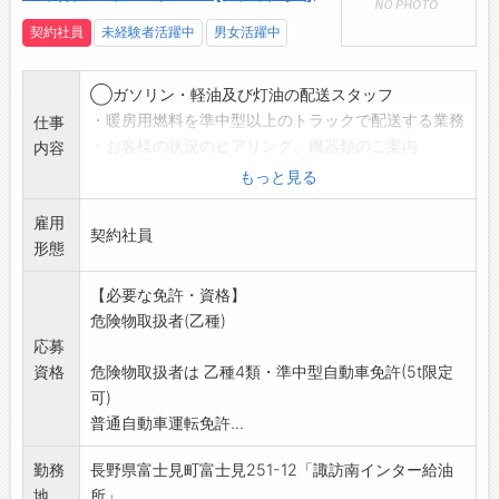
ます。
・コワーキングスペースのとなりには、４つの
契約社員
未経験者活躍中
男女活躍中
部屋と共有リビング、ウッドデッキ、そして木
に囲まれたキャンプサイトを備えた宿泊棟「森
◯ガソリン・軽油及び灯油の配送スタッフ
のオフィスLiving」を併設。
・暖房用燃料を準中型以上のトラックで配送する業務
仕事
・ドリンクコーナー、フードコーナー、シャワ
・お客様の状況のヒアリング、機器類のご案内
内容
ー室等完備。
変更範囲:会社の定める業務
もっと見る
雇用
〔副業可〕
契約社員
形態
【必要な免許・資格】
危険物取扱者(乙種)
応募
資格
危険物取扱者は 乙種4類・準中型自動車免許(5t限定
可)
普通自動車運転免許...
勤務
長野県富士見町富士見251-12「諏訪南インター給油
地
所」