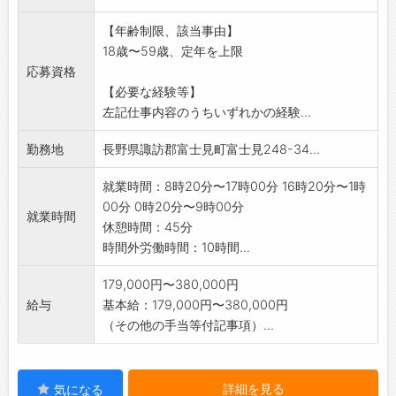
変更範囲:会社の定める業務
【年齢制限、該当事由】
※仕事内容の詳細については、面接時説明し
18歳〜59歳、定年を上限
ます。
応募資格
【必要な経験等】
左記仕事内容のうちいずれかの経験...
勤務地
長野県諏訪郡富士見町富士見248-34...
就業時間：8時20分〜17時00分 16時20分〜1時
00分 0時20分〜9時00分
就業時間
休憩時間：45分
時間外労働時間：10時間...
179,000円〜380,000円
給与
基本給：179,000円〜380,000円
（その他の手当等付記事項）...
詳細を見る
気になる