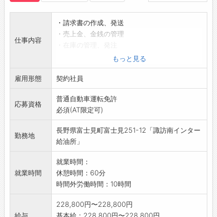
・請求書の作成、発送
・売上金、金銭の管理
仕事内容
・在庫の管理、発注
・伝票整理
もっと見る
・来客対応、電話対応
雇用形態
・販売等の簡単な接客業務
契約社員
・お車の引取納車、洗車、室内清掃、車検案内
普通自動車運転免許
等
応募資格
必須(AT限定可)
業務の範囲:会社の定める業務
長野県富士見町富士見251-12「諏訪南インター
勤務地
給油所」
就業時間：
就業時間
休憩時間：60分
時間外労働時間：10時間
228,800円〜228,800円
給与
基本給：228,800円〜228,800円