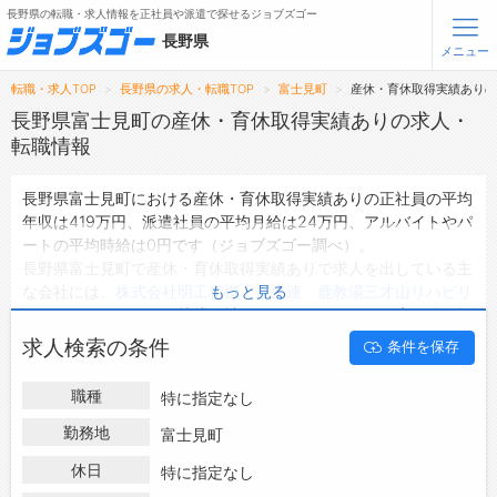
長野県の転職・求人情報を正社員や派遣で探せるジョブズゴー
長野県
メニュー
転職・求人TOP
長野県の求人・転職TOP
富士見町
産休・育休取得実績あり
無料会員登録
ログイン
長野県富士見町の産休・育休取得実績ありの求人・
転職情報
メニュー
長野県富士見町における産休・育休取得実績ありの正社員の平均
年収は419万円、派遣社員の平均月給は24万円、アルバイトやパ
トップ
ートの平均時給は0円です（ジョブズゴー調べ）。
詳細情報で求人を探す
長野県富士見町で産休・育休取得実績ありで求人を出している主
タップで簡単に求人を探す
な会社には、
株式会社明工精機
・
厚生連 鹿教湯三才山リハビリ
もっと見る
テーションセンター
・
株式会社 メック
などがあり、未経験や短
【初めての方へ】
長野県の求人検索で選ばれる理由
期等ご希望の条件で絞り込みができます。
求人検索の条件
条件を保存
長野県富士見町の地域密着型の求人サイトであるジョブズゴーで
は長野県富士見町の求人情報を41件取り扱っており、そのうち
正
転職支援サービスについて
職種
特に指定なし
社員の求人
は24件、
派遣社員の求人
は5件、
アルバイト・パート
の求人
は0件です。
勤務地
富士見町
転職支援サービス
ハローワークにはない求人も多数扱っており、転職だけでなく、
転職ノウハウ(応募書類の書き方・面接対策など)
休日
特に指定なし
第二新卒から50代・60代以上の方の再就職も可能です。 長野県
転職・採用コラム