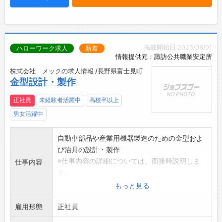
掲載開始日:2026/08/01
ハローワーク求人
新着
情報提供元：諏訪公共職業安定所
株式会社 メックの求人情報 /長野県富士見町
金型設計・製作
正社員
未経験者活躍中
高校卒以上
男女活躍中
自動車部品や産業用機器製造のための金型およ
び治具の設計・製作
※仕事内容の詳細については、面接時説明しま
仕事内容
す。
※工作機械の操作経験がある方、歓迎します。
もっと見る
変更範囲:会社の定める業務
雇用形態
正社員