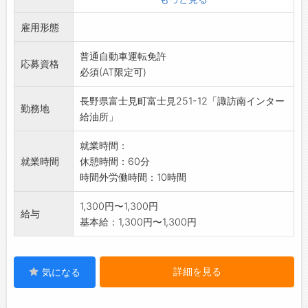
・自動車整備の受付
雇用形態
・車の入出庫
業務の範囲:会社の定める業務
普通自動車運転免許
応募資格
必須(AT限定可)
長野県富士見町富士見251-12「諏訪南インター
勤務地
給油所」
就業時間：
就業時間
休憩時間：60分
時間外労働時間：10時間
1,300円〜1,300円
給与
基本給：1,300円〜1,300円
詳細を見る
気になる