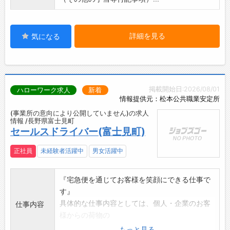
詳細を見る
気になる
掲載開始日:2026/08/01
ハローワーク求人
新着
情報提供元：松本公共職業安定所
(事業所の意向により公開していません)の求人
情報 /長野県富士見町
セールスドライバー(富士見町)
正社員
未経験者活躍中
男女活躍中
『宅急便を通じてお客様を笑顔にできる仕事で
す』
具体的な仕事内容としては、個人・企業のお客
仕事内容
様からの荷物の
お預かりやお届けをいたします。
もっと見る