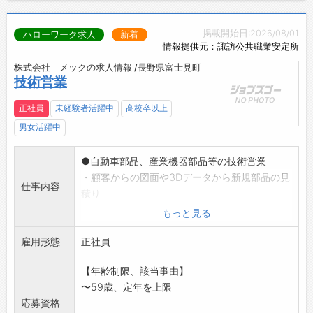
掲載開始日:2026/08/01
ハローワーク求人
新着
情報提供元：諏訪公共職業安定所
株式会社 メックの求人情報 /長野県富士見町
技術営業
正社員
未経験者活躍中
高校卒以上
男女活躍中
●自動車部品、産業機器部品等の技術営業
・顧客からの図面や3Dデータから新規部品の見
仕事内容
積り
(ダイカスト化へ向けた提案、受注(既存顧客が
もっと見る
メイン))
雇用形態
・受注部品の工程設定、方案
正社員
・金型、加工治具の手配
【年齢制限、該当事由】
・試作部品の工場、外注への物流、品質確認、
〜59歳、定年を上限
顧客へ納品
応募資格
・既存部品のフォロー など