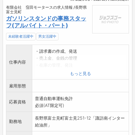
有限会社 窪田モータースの求人情報 /長野県
富士見町
ガソリンスタンドの事務スタッ
フ(アルバイト・パート)
未経験者活躍中
男女活躍中
・請求書の作成、発送
・売上金、金銭の管理
仕事内容
・在庫の管理、発注
・伝票整理
もっと見る
・来客対応、電話対応
雇用形態
・販売等の簡単な接客業務
・お車の引取納車、洗車、室内清掃、車検案内
普通自動車運転免許
等
応募資格
必須(AT限定可)
業務の範囲:会社の定める業務
長野県富士見町富士見251-12「諏訪南インター
勤務地
給油所」