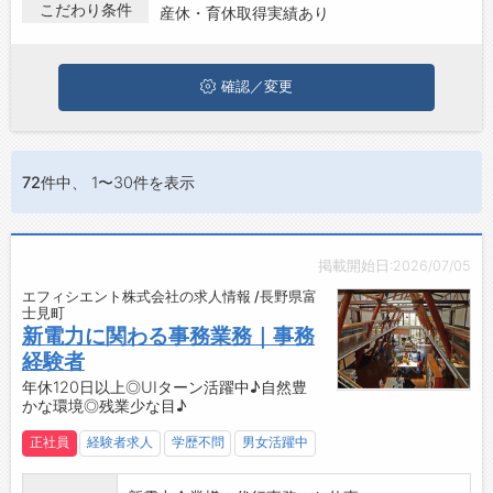
富士見町で産休・育休取得実績ありの求人・転職情報を探してい
こだわり条件
産休・育休取得実績あり
る方は、ぜひ興味のある職種に応募してみてくださいね。
ジョブズゴーについて
確認／変更
会社概要
お問い合わせ
よくあるご質問
72件
中、 1〜30件を表示
掲載開始日:2026/07/05
エフィシエント株式会社の求人情報 /長野県富
士見町
新電力に関わる事務業務｜事務
経験者
年休120日以上◎UIターン活躍中♪自然豊
かな環境◎残業少な目♪
正社員
経験者求人
学歴不問
男女活躍中