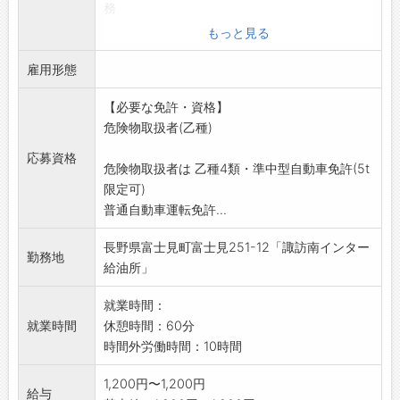
務
(モニターチェック、機械の操作説明、店舗清
もっと見る
掃等)
雇用形態
業務の範囲:会社の定める業務
【必要な免許・資格】
危険物取扱者(乙種)
応募資格
危険物取扱者は 乙種4類・準中型自動車免許(5t
限定可)
普通自動車運転免許...
長野県富士見町富士見251-12「諏訪南インター
勤務地
給油所」
就業時間：
就業時間
休憩時間：60分
時間外労働時間：10時間
1,200円〜1,200円
給与