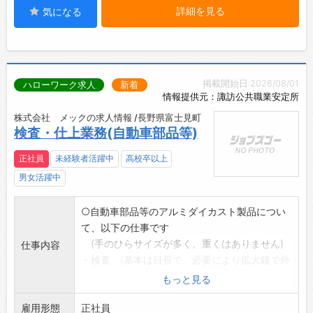
詳細を見る
気になる
掲載開始日:2026/08/01
ハローワーク求人
新着
情報提供元：諏訪公共職業安定所
株式会社 メックの求人情報 /長野県富士見町
検査・仕上業務(自動車部品等)
正社員
未経験者活躍中
高校卒以上
男女活躍中
○自動車部品等のアルミダイカスト製品につい
て、以下の仕事です
(手のひらサイズが多く、重くはありません)
仕事内容
・検査 (基本は目視で、必要により拡大鏡で外
観を確認します)
もっと見る
・仕上げ作業 (バリ等があれば取ります)
雇用形態
・箱詰め、梱包作業
正社員