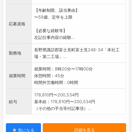
*仕事内容の詳細については、面接時説明しま
【年齢制限、該当事由】
す。
〜59歳、定年を上限
*60歳以上の方で応募希望の方はご相談下さ
応募資格
い。
【必要な経験等】
但し、労働条件は変更となります。
左記仕事内容の経験...
*短時間勤務を希望の方は、お問い合わせくださ
い。
長野県諏訪郡富士見町富士見248-34「本社工
※変更範囲:会社の定める業務
勤務地
場・第二工場」...
就業時間：8時20分〜17時00分
就業時間
休憩時間：45分
時間外労働時間：0時間
178,810円〜200,534円
給与
基本給：178,810円〜200,534円
（その他の手当等付記事項）...
詳細を見る
気になる