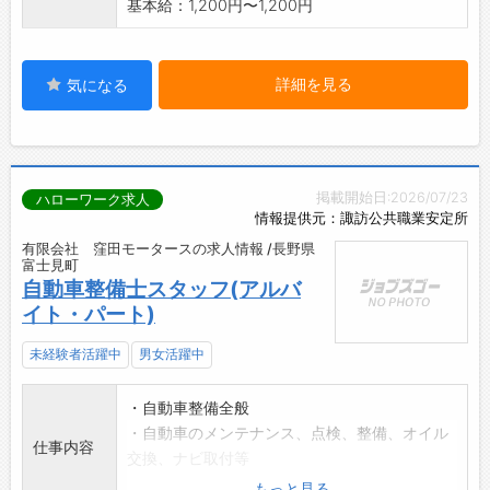
基本給：1,200円〜1,200円
詳細を見る
気になる
掲載開始日:2026/07/23
ハローワーク求人
情報提供元：諏訪公共職業安定所
有限会社 窪田モータースの求人情報 /長野県
富士見町
自動車整備士スタッフ(アルバ
イト・パート)
未経験者活躍中
男女活躍中
・自動車整備全般
・自動車のメンテナンス、点検、整備、オイル
仕事内容
交換、ナビ取付等
・自動車のアフターパーツの見積もり
もっと見る