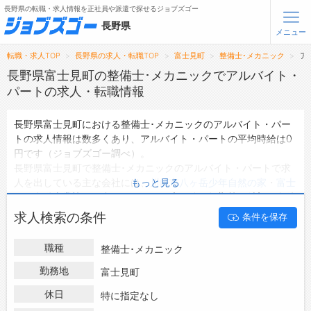
長野県の転職・求人情報を正社員や派遣で探せるジョブズゴー
長野県
メニュー
転職・求人TOP
長野県の求人・転職TOP
富士見町
整備士･メカニック
ア
無料会員登録
ログイン
長野県富士見町の整備士･メカニックでアルバイト・
パートの求人・転職情報
メニュー
長野県富士見町における整備士･メカニックのアルバイト・パー
トの求人情報は数多くあり、アルバイト・パートの平均時給は0
トップ
円です（ジョブズゴー調べ）。
詳細情報で求人を探す
長野県富士見町で整備士･メカニックのアルバイト・パートで求
タップで簡単に求人を探す
人を出している主な会社には、
川崎市八ヶ岳少年自然の家
・
富士
もっと見る
見町自動車業協同組合
などがあり、未経験や短期等ご希望の条件
【初めての方へ】
長野県の求人検索で選ばれる理由
で絞り込みができます。
求人検索の条件
条件を保存
長野県富士見町の地域密着型の求人サイトであるジョブズゴーで
は長野県富士見町のアルバイト・パートとして働ける整備士･メ
転職支援サービスについて
職種
整備士･メカニック
カニックの求人情報を0件取り扱っています。
ハローワークにはない求人も多数扱っており、転職だけでなく、
勤務地
富士見町
転職支援サービス
第二新卒から50代・60代以上の方の再就職も可能です。 長野県
転職ノウハウ(応募書類の書き方・面接対策など)
休日
特に指定なし
富士見町で整備士･メカニックのアルバイト・パートの求人・転
転職・採用コラム