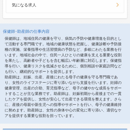
気になる求人
保健師･助産師の仕事内容
保健師は、地域住民の健康を守り、病気の予防や健康増進を目的とし
て活動する専門職です。地域の健康状態を把握し、健康診断や予防接
種の実施、栄養指導や生活習慣病の予防など、多岐にわたる業務を行
います。地域社会の中で、住民一人ひとりの健康を支える重要な役割
を果たし、高齢者や子どもを含む幅広い年齢層に対応します。保健指
導を行い、健康リスクを低減させるために、個別相談や家庭訪問など
も行い、継続的なサポートを提供します。
助産師は、妊娠、出産、産後にわたる母子の健康を守る専門職であ
り、女性のライフステージに寄り添いながら支援を行います。妊婦の
健康管理、出産の介助、育児指導など、母子の健やかな成長をサポー
トすることが主な業務です。助産師は、妊娠初期から産後までの一貫
したケアを提供し、女性が安心して出産できる環境を整えます。さら
に、産後の母親や新生児への指導やサポートを行い、母子の健康維持
に努めます。助産師は、女性の身体や心の変化に寄り添い、適切なケ
アを提供する重要な役割を担っています。