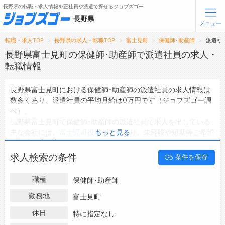
長野県の転職・求人情報を正社員や派遣で探せるジョブズゴー
長野県
メニュー
転職・求人TOP
長野県の求人・転職TOP
富士見町
保健師･助産師
派遣社
無料会員登録
ログイン
長野県富士見町の保健師･助産師で派遣社員の求人・
転職情報
メニュー
長野県富士見町における保健師･助産師の派遣社員の求人情報は
数多くあり、派遣社員の平均月給は0万円です（ジョブズゴー調
トップ
べ）。
詳細情報で求人を探す
長野県富士見町で保健師･助産師の派遣社員で求人を出している
タップで簡単に求人を探す
主な会社には、
富士見町役場
などがあり、未経験や短期等ご希望
もっと見る
の条件で絞り込みができます。
【初めての方へ】
長野県の求人検索で選ばれる理由
長野県富士見町の地域密着型の求人サイトであるジョブズゴーで
求人検索の条件
条件を保存
は長野県富士見町の派遣社員として働ける保健師･助産師の求人
情報を0件取り扱っています。
転職支援サービスについて
職種
保健師･助産師
ハローワークにはない求人も多数扱っており、転職だけでなく、
第二新卒から50代・60代以上の方の再就職も可能です。 長野県
勤務地
富士見町
転職支援サービス
富士見町で保健師･助産師の派遣社員の求人・転職情報を探して
転職ノウハウ(応募書類の書き方・面接対策など)
休日
特に指定なし
いる方は、ぜひ興味のある職種に応募してみてくださいね。
転職・採用コラム