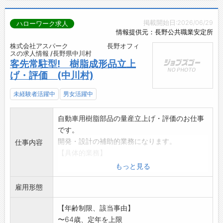
掲載開始日:2026/06/29
ハローワーク求人
情報提供元：長野公共職業安定所
株式会社アスパーク 長野オフィ
スの求人情報 /長野県中川村
客先常駐型! 樹脂成形品立上
げ・評価 (中川村)
未経験者活躍中
男女活躍中
自動車用樹脂部品の量産立上げ・評価のお仕事
です。
開発・設計の補助的業務になります。
仕事内容
【具体的業務】
・量産立ち上げ
もっと見る
・立上げ品の評価・検査
雇用形態
・不具合調査、解析と改善活動
・顧客との調整
【年齢制限、該当事由】
【変更範囲:関連業務】
〜64歳、定年を上限