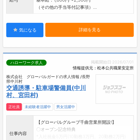
（その他の手当等付記事項）...
詳細を見る
気になる
掲載開始日:2026/07/01
ハローワーク求人
情報提供元：松本公共職業安定所
株式会社 グローバルガードの求人情報 /長野
県中川村
交通誘導・駐車場警備員(中川
村、宮田村)
正社員
未経験者活躍中
男女活躍中
【グローバルグループ千曲営業所開設!】
〇オープン記念特典
仕事内容
*入社祝金5万円(10勤務3万円、20勤務2万円)