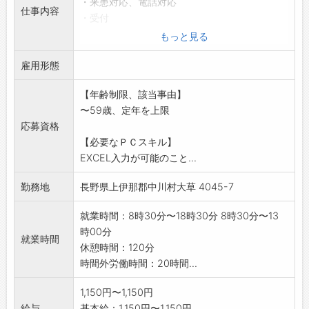
・来患対応、電話対応
仕事内容
・受付
・レセプト入力
もっと見る
・会計
雇用形態
・その他患者対応、事務業務
その他事業主指示業務
【年齢制限、該当事由】
変更範囲:事業所の定める業務
〜59歳、定年を上限
応募資格
【必要なＰＣスキル】
EXCEL入力が可能のこと...
勤務地
長野県上伊那郡中川村大草 4045-7
就業時間：8時30分〜18時30分 8時30分〜13
時00分
就業時間
休憩時間：120分
時間外労働時間：20時間...
1,150円〜1,150円
給与
基本給：1,150円〜1,150円