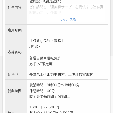
健施設・福祉施設な
どに訪問し、理美容サービスを提供する社会貢
仕事内容
献度の高いお仕事で
す。
もっと見る
変更範囲:変更なし
雇用形態
【必要な免許・資格】
理容師
応募資格
普通自動車運転免許
必須(AT限定可)
勤務地
長野県上伊那郡中川村、上伊那郡宮田村
就業時間：9時00分〜18時00分
就業時間
休憩時間：60分
時間外労働時間：0時間...
1,600円〜2,500円
給与
基本給：1,600円〜2,500円