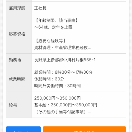
・社有車にて外出あり
雇用形態
*指導者がいますので未経験者でも丁寧に指導い
正社員
たします。
【年齢制限、該当事由】
*やる気のある方の応募をお待ちしています。
〜64歳、定年を上限
※応募を希望される方はハローワークもしくは
応募資格
本人からの事前連絡をお願いいたします。
【必要な経験等】
業務の変更範囲:変更なし
資材管理・生産管理業務経験...
勤務地
長野県上伊那郡中川村片桐565-1
就業時間：8時30分〜17時00分
就業時間
休憩時間：60分
時間外労働時間：30時間
250,000円〜350,000円
給与
基本給：250,000円〜350,000円
（その他の手当等付記事項）...