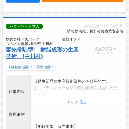
掲載開始日:2026/07/17
ハローワーク求人
情報提供元：長野公共職業安定所
株式会社アスパーク 長野オフィ
スの求人情報 /長野県中川村
客先常駐型! 樹脂成形の生産
技術 (中川村)
未経験者活躍中
男女活躍中
自動車部品の生産技術業務のお仕事です。
主にプラスチック成型関連の業務を担当いただ
仕事内容
きます。
【具体的業務】
もっと見る
・成形条件他の設定、改善
雇用形態
・製造ラインの効率化活動
・不具合調査、解析と改善活動
【年齢制限、該当事由】
・射出成型機による樹脂成型業務の監督・リー