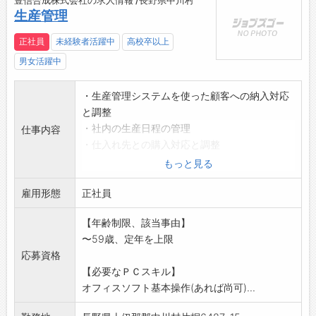
豊信合成株式会社の求人情報 /長野県中川村
生産管理
正社員
未経験者活躍中
高校卒以上
男女活躍中
・生産管理システムを使った顧客への納入対応
と調整
・社内の生産日程の管理
仕事内容
・仕入れ先との購入対応と調整
《応募へのワンポイント》
もっと見る
※応募前の職場見学可能です。
雇用形態
※未経験の方のご応募歓迎します。
正社員
〔変更の範囲:製造業務および社内の業務全般〕
【年齢制限、該当事由】
〜59歳、定年を上限
応募資格
【必要なＰＣスキル】
オフィスソフト基本操作(あれば尚可)...