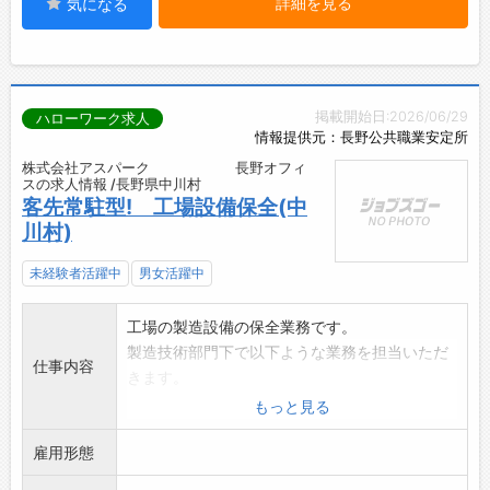
詳細を見る
気になる
掲載開始日:2026/06/29
ハローワーク求人
情報提供元：長野公共職業安定所
株式会社アスパーク 長野オフィ
スの求人情報 /長野県中川村
客先常駐型! 工場設備保全(中
川村)
未経験者活躍中
男女活躍中
工場の製造設備の保全業務です。
製造技術部門下で以下ような業務を担当いただ
仕事内容
きます。
【具体的な業務】
もっと見る
・工場製造設備の保全・修理
雇用形態
・治工具の動作確認・評価
・生産ライン改善