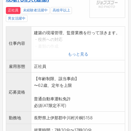
正社員
未経験者活躍中
高校卒以上
男女活躍中
建築の現場管理、監督業務を行って頂きます。
・役所への対応
仕事内容
・書類の作成
・工程、安全管理 等
もっと見る
現場は上伊那地域が中心となります。
雇用形態
※応募を希望される方はハローワークからの事
正社員
前連絡が必要です。
【年齢制限、該当事由】
変更範囲:変更なし
〜62歳、定年を上限
応募資格
普通自動車運転免許
必須(AT限定不可)
勤務地
長野県上伊那郡中川村片桐5158
就業時間：7時30分〜17時00分