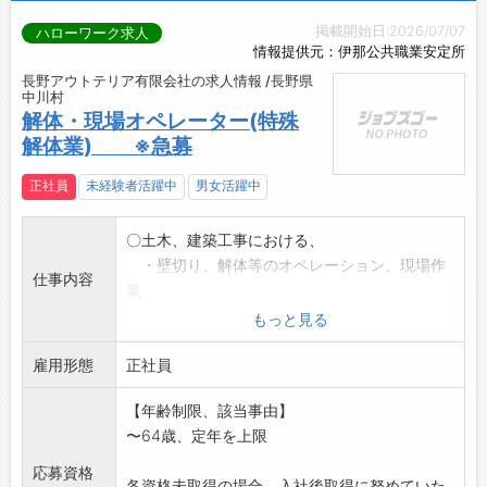
掲載開始日:2026/07/07
ハローワーク求人
情報提供元：伊那公共職業安定所
長野アウトテリア有限会社の求人情報 /長野県
中川村
解体・現場オペレーター(特殊
解体業) ※急募
正社員
未経験者活躍中
男女活躍中
〇土木、建築工事における、
・壁切り、解体等のオペレーション、現場作
仕事内容
業
・現場管理業務
もっと見る
※県内外に会社のトラックを使用して施工に伺
雇用形態
います。
正社員
(高速道路を使用します。)
【年齢制限、該当事由】
業務の変更範囲:変更なし
〜64歳、定年を上限
応募資格
各資格未取得の場合、入社後取得に努めていた