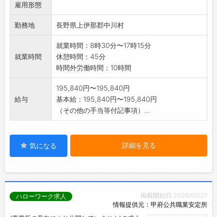
雇用形態
どれかの作業となります。
是非ご応募ください。
勤務地
長野県上伊那郡中川村
お給与の週払い制度有り、週払い希望の方は活
用ください。
就業時間：8時30分〜17時15分
弊社規定有。
就業時間
休憩時間：45分
【変更範囲:変更なし】
時間外労働時間：10時間
195,840円〜195,840円
給与
基本給：195,840円〜195,840円
（その他の手当等付記事項）...
詳細を見る
気になる
掲載開始日:2026/07/27
ハローワーク求人
情報提供元：甲府公共職業安定所