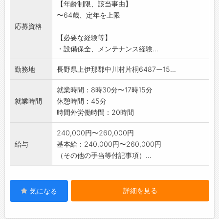
【年齢制限、該当事由】
(変更の範囲)当社における関連業務
〜64歳、定年を上限
応募資格
【必要な経験等】
・設備保全、メンテナンス経験...
勤務地
長野県上伊那郡中川村片桐6487ー15...
就業時間：8時30分〜17時15分
就業時間
休憩時間：45分
時間外労働時間：20時間
240,000円〜260,000円
給与
基本給：240,000円〜260,000円
（その他の手当等付記事項）...
詳細を見る
気になる