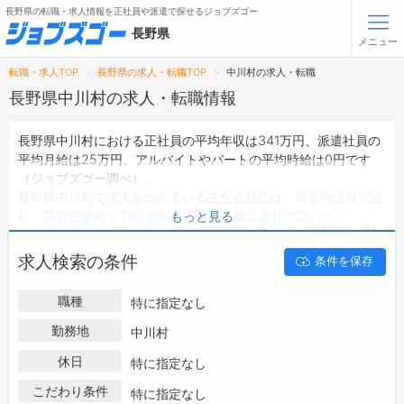
長野県の転職・求人情報を正社員や派遣で探せるジョブズゴー
長野県
メニュー
転職・求人TOP
長野県の求人・転職TOP
中川村の求人・転職
無料会員登録
ログイン
長野県中川村の求人・転職情報
長野県中川村における正社員の平均年収は341万円、派遣社員の
メニュー
平均月給は25万円、アルバイトやパートの平均時給は0円です
（ジョブズゴー調べ）。
トップ
長野県中川村で求人を出している主な会社には、
東新物流株式会
詳細情報で求人を探す
社 長野営業所
・
TBO交易株式会社
・
株式会社アスパー
もっと見る
タップで簡単に求人を探す
ク 長野オフィス
などがあり、未経験や短期等ご希望
の条件で絞り込みができます。
【初めての方へ】
求人検索の条件
条件を保存
長野県中川村の地域密着型の求人サイトであるジョブズゴーでは
長野県の求人検索で選ばれる理由
長野県中川村の求人情報を28件取り扱っており、そのうち
正社
職種
特に指定なし
員の求人
は15件、
派遣社員の求人
は7件、
アルバイト・パートの
転職支援サービスについて
求人
は0件です。
勤務地
中川村
ハローワークにはない求人も多数扱っており、転職だけでなく、
転職支援サービス
休日
特に指定なし
第二新卒から50代・60代以上の方の再就職も可能です。 長野県
転職ノウハウ(応募書類の書き方・面接対策など)
中川村で求人・転職情報を探している方は、ぜひ興味のある職種
こだわり条件
特に指定なし
転職・採用コラム