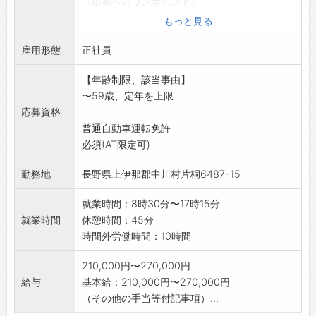
《応募へのワンポイント》
・最大10連休(2024年度実績)・
もっと見る
・頼れる先輩社員と相談しやすい職場環境
雇用形態
・応募前の職場見学歓迎します。お問い合わせ
正社員
ください。
【年齢制限、該当事由】
変更範囲:製造業務を含む当社業務全般
〜59歳、定年を上限
応募資格
普通自動車運転免許
必須(AT限定可)
勤務地
長野県上伊那郡中川村片桐6487-15
就業時間：8時30分〜17時15分
就業時間
休憩時間：45分
時間外労働時間：10時間
210,000円〜270,000円
給与
基本給：210,000円〜270,000円
（その他の手当等付記事項）...