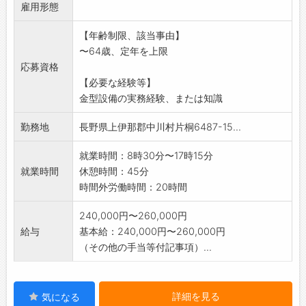
雇用形態
・機械設備のメンテナンス、金型保全
・製造ライン改善活動
【年齢制限、該当事由】
【変更範囲:関連業務】
〜64歳、定年を上限
応募資格
【必要な経験等】
金型設備の実務経験、または知識
勤務地
長野県上伊那郡中川村片桐6487-15...
就業時間：8時30分〜17時15分
就業時間
休憩時間：45分
時間外労働時間：20時間
240,000円〜260,000円
給与
基本給：240,000円〜260,000円
（その他の手当等付記事項）...
詳細を見る
気になる