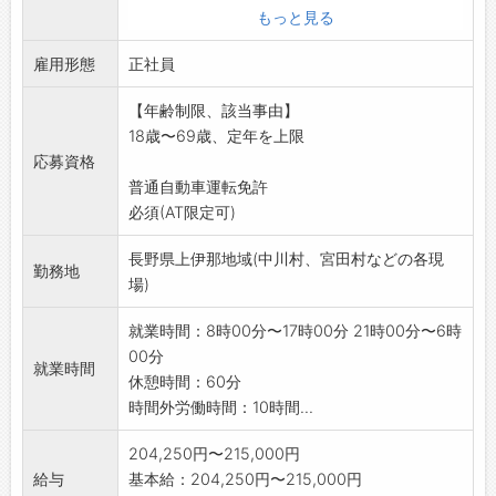
・工事現場・建築現場又は商業施設イベント会
もっと見る
場の駐車場における
雇用形態
車両と歩行者の安全を確保するお仕事です。
正社員
・未経験者大歓迎
【年齢制限、該当事由】
(新人研修3日の他、アフターフォローがありま
18歳〜69歳、定年を上限
す。)
応募資格
・査定制度による昇給(年2回)
普通自動車運転免許
・有資格者特別優遇致します。
必須(AT限定可)
・変更の範囲:なし
※応募する方は、ハローワークの紹介状をお持
長野県上伊那地域(中川村、宮田村などの各現
ちください。
勤務地
場)
【トライアル雇用併用求人】【ミドルシニア世
代歓迎求人】
就業時間：8時00分〜17時00分 21時00分〜6時
00分
就業時間
休憩時間：60分
時間外労働時間：10時間...
204,250円〜215,000円
給与
基本給：204,250円〜215,000円