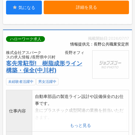
詳細を見る
気になる
掲載開始日:2026/07/17
ハローワーク求人
情報提供元：長野公共職業安定所
株式会社アスパーク 長野オフィ
スの求人情報 /長野県中川村
客先常駐型! 樹脂成形ライン
構築・保全(中川村)
未経験者活躍中
男女活躍中
自動車部品の製造ライン設計や設備保全のお仕
事です。
主にプラスチック成型関連の業務を担当いただ
仕事内容
きます。
【具体的業務】
もっと見る
・製造ラインの設計から立上げ全般