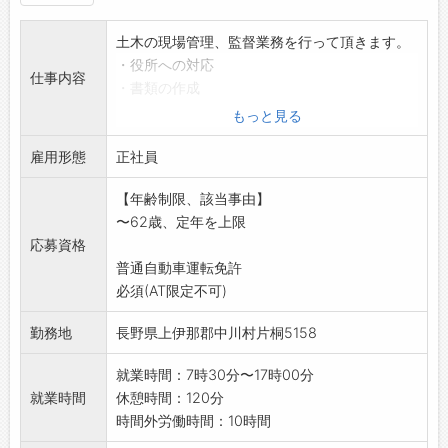
土木の現場管理、監督業務を行って頂きます。
・役所への対応
仕事内容
・書類の作成
・工程、安全管理 等
もっと見る
現場は上伊那地域が中心となります。
雇用形態
※応募を希望される方はハローワークからの事
正社員
前連絡が必要です。
【年齢制限、該当事由】
変更範囲:変更なし
〜62歳、定年を上限
応募資格
普通自動車運転免許
必須(AT限定不可)
勤務地
長野県上伊那郡中川村片桐5158
就業時間：7時30分〜17時00分
就業時間
休憩時間：120分
時間外労働時間：10時間