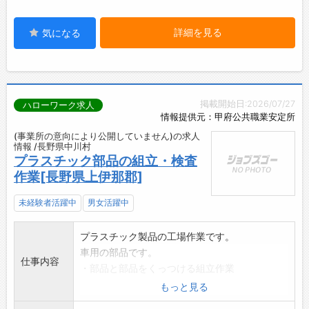
詳細を見る
気になる
掲載開始日:2026/07/27
ハローワーク求人
情報提供元：甲府公共職業安定所
(事業所の意向により公開していません)の求人
情報 /長野県中川村
プラスチック部品の組立・検査
作業[長野県上伊那郡]
未経験者活躍中
男女活躍中
プラスチック製品の工場作業です。
車用の部品です。
仕事内容
・部品と部品をくっつける組立作業
・検査は完成品の目視検査や寸法検査など
もっと見る
・部品をピッキング、配膳