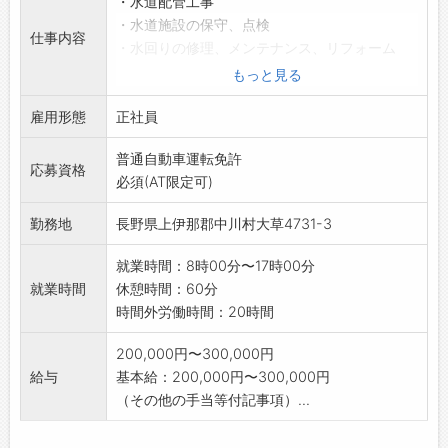
・水道配管工事
・水道施設の保守、点検
仕事内容
・水回りの修理、メンテナンス、リフォーム
など
もっと見る
業務の変更範囲:変更なし
雇用形態
正社員
普通自動車運転免許
応募資格
必須(AT限定可)
勤務地
長野県上伊那郡中川村大草4731-3
就業時間：8時00分〜17時00分
就業時間
休憩時間：60分
時間外労働時間：20時間
200,000円〜300,000円
給与
基本給：200,000円〜300,000円
（その他の手当等付記事項）...