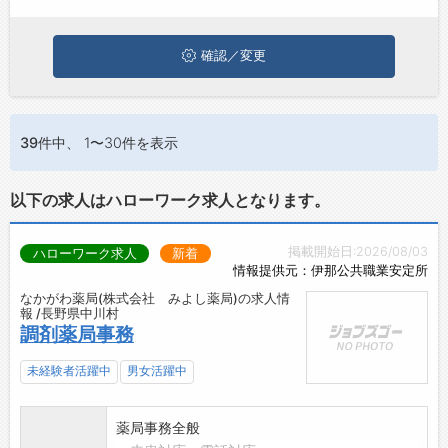
に応募してみてくださいね。
ジョブズゴーについて
確認／変更
会社概要
お問い合わせ
39件
中、 1〜30件を表示
よくあるご質問
以下の求人はハローワーク求人となります。
掲載開始日:2026/08/03
ハローワーク求人
新着
情報提供元：伊那公共職業安定所
なかがわ薬局(株式会社 みよし薬局)の求人情
報 /長野県中川村
調剤薬局事務
未経験者活躍中
男女活躍中
薬局事務全般