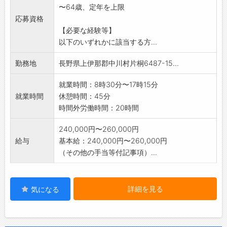
〜64歳、定年を上限
�
応募資格
【変更範囲:関連業務】
【必要な経験等】
以下のいずれかに該当する方...
勤務地
長野県上伊那郡中川村片桐6487-15...
就業時間：8時30分〜17時15分
就業時間
休憩時間：45分
時間外労働時間：20時間
240,000円〜260,000円
給与
基本給：240,000円〜260,000円
（その他の手当等付記事項）...
詳細を見る
気になる