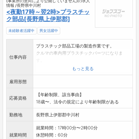
(事業所の意向により公開していません)の求人
情報 /長野県中川村
<夜勤17時～翌2時>プラスチッ
ク部品[長野県上伊那郡]
未経験者活躍中
男女活躍中
プラスチック部品工場の製造作業です。
クルマの車内用プラスチックパーツになりま
仕事内容
す。
機械がプラスチック部品を製造してくれます。
もっと見る
完成品が機械から流れて出てきますので、
雇用形態
それを見て検品、箱詰め等の作業です。
簡単な機械操作もあります。ボタン押し等
【年齢制限、該当事由】
是非ご応募ください。
応募資格
18歳〜、法令の規定により年齢制限がある
お給与の週払い制度有り、週払い希望の方は活
用ください。
勤務地
長野県上伊那郡中川村
弊社規定有。
【変更範囲:変更なし】
就業時間：17時00分〜2時00分
就業時間
休憩時間：60分