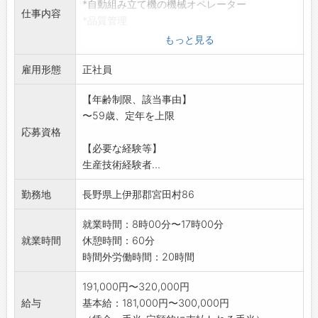
*自動組み立て機の機械オペレーター
仕事内容
*品質管理
*自動設備の維持管理 生産技術要員
もっと見る
*NC旋盤及びマシニングセンターを使った金属
雇用形態
加工
正社員
業務の変更範囲:会社の定める業務全般
【年齢制限、該当事由】
〜59歳、定年を上限
応募資格
【必要な経験等】
生産技術経験者...
勤務地
長野県上伊那郡宮田村86
就業時間：8時00分〜17時00分
就業時間
休憩時間：60分
時間外労働時間：20時間
191,000円〜320,000円
給与
基本給：181,000円〜300,000円