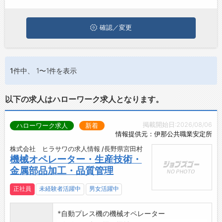
は、ぜひ興味のある職種に応募してみてくださいね。
ジョブズゴーについて
確認／変更
会社概要
お問い合わせ
1件
中、 1〜1件を表示
よくあるご質問
以下の求人はハローワーク求人となります。
掲載開始日:2026/08/06
ハローワーク求人
新着
情報提供元：伊那公共職業安定所
株式会社 ヒラサワの求人情報 /長野県宮田村
機械オペレーター・生産技術・
金属部品加工・品質管理
正社員
未経験者活躍中
男女活躍中
*自動プレス機の機械オペレーター