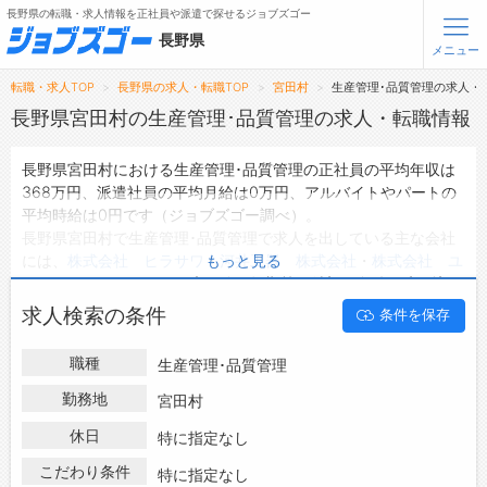
長野県の転職・求人情報を正社員や派遣で探せるジョブズゴー
長野県
メニュー
転職・求人TOP
長野県の求人・転職TOP
宮田村
生産管理･品質管理の求人・
無料会員登録
ログイン
長野県宮田村の生産管理･品質管理の求人・転職情報
長野県宮田村における生産管理･品質管理の正社員の平均年収は
メニュー
368万円、派遣社員の平均月給は0万円、アルバイトやパートの
平均時給は0円です（ジョブズゴー調べ）。
トップ
長野県宮田村で生産管理･品質管理で求人を出している主な会社
詳細情報で求人を探す
には、
株式会社 ヒラサワ
・
河井工器 株式会社
・
株式会社 ユ
もっと見る
タップで簡単に求人を探す
ーエスアイ
などがあり、未経験や短期等ご希望の条件で絞り込み
ができます。
【初めての方へ】
求人検索の条件
条件を保存
長野県宮田村の地域密着型の求人サイトであるジョブズゴーでは
長野県の求人検索で選ばれる理由
長野県宮田村の求人情報を3件取り扱っており、そのうち
正社員
職種
生産管理･品質管理
の求人
は3件、
派遣社員の求人
は0件、
アルバイト・パートの求
転職支援サービスについて
人
は0件です。
勤務地
宮田村
ハローワークにはない求人も多数扱っており、転職だけでなく、
転職支援サービス
休日
特に指定なし
第二新卒から50代・60代以上の方の再就職も可能です。 長野県
転職ノウハウ(応募書類の書き方・面接対策など)
宮田村で生産管理･品質管理の求人・転職情報を探している方
こだわり条件
特に指定なし
転職・採用コラム