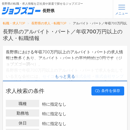
長野県の転職・求人情報を正社員や派遣で探せるジョブズゴー
長野県
メニュー
転職・求人TOP
長野県の求人・転職TOP
アルバイト・パート／年収700万円以
無料会員登録
ログイン
長野県のアルバイト・パート／年収700万円以上の
求人・転職情報
メニュー
長野県における年収700万円以上のアルバイト・パートの求人情
報は数多くあり、アルバイト・パートの平均時給は0円です（ジ
トップ
ョブズゴー調べ）。
詳細情報で求人を探す
長野県で年収700万円以上のアルバイト・パートで求人を出して
タップで簡単に求人を探す
いる主な会社には、
セイコーエプソン株式会社
・
株式会社サンプ
もっと見る
ロ
・
株式会社角藤
などがあり、ご希望の条件に合った求人を探す
【初めての方へ】
長野県の求人検索で選ばれる理由
ことできます。
求人検索の条件
条件を保存
長野県の地域密着型の求人サイトであるジョブズゴーでは長野県
のアルバイト・パートとして働ける求人情報を0件取り扱ってい
転職支援サービスについて
職種
特に指定なし
ます。
ハローワークにはない求人も多数扱っており、転職だけでなく、
勤務地
特に指定なし
転職支援サービス
第二新卒から50代・60代以上の方の再就職も可能です。 長野県
転職ノウハウ(応募書類の書き方・面接対策など)
休日
特に指定なし
で年収700万円以上のアルバイト・パートの求人・転職情報を探
転職・採用コラム