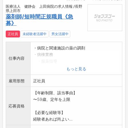
医療法人 健静会 上田病院の求人情報 /長野
県上田市
薬剤師/短時間正規職員《急
募》
正社員
未経験者活躍中
男女活躍中
・病院と関連施設の薬の調剤
・病棟業務
仕事内容
・服薬指導
・持参薬の鑑別
もっと見る
・注射払い出し業務
雇用形態
・簡単なパソコン入力業務
正社員
変更範囲:変更なし
【年齢制限、該当事由】
〜59歳、定年を上限
応募資格
【必要な経験等】
経験者あれば尚よい...