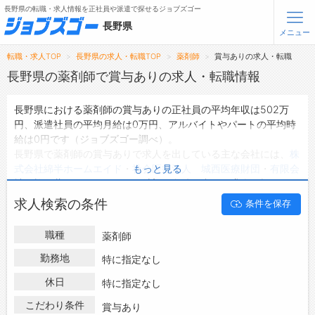
長野県の転職・求人情報を正社員や派遣で探せるジョブズゴー
長野県
メニュー
転職・求人TOP
長野県の求人・転職TOP
薬剤師
賞与ありの求人・転職
無料会員登録
ログイン
長野県の薬剤師で賞与ありの求人・転職情報
長野県における薬剤師の賞与ありの正社員の平均年収は502万
メニュー
円、派遣社員の平均月給は0万円、アルバイトやパートの平均時
給は0円です（ジョブズゴー調べ）。
トップ
長野県で薬剤師の賞与ありで求人を出している主な会社には、
株
詳細情報で求人を探す
式会社綿半ホームエイド
・
社会医療法人 城西医療財団
・
有限会
もっと見る
タップで簡単に求人を探す
社 柳屋薬局
などがあり、ご希望の条件に合った求人を探すこと
できます。
【初めての方へ】
求人検索の条件
条件を保存
長野県の地域密着型の求人サイトであるジョブズゴーでは長野県
長野県の求人検索で選ばれる理由
の求人情報を38件取り扱っており、そのうち
正社員の求人
は35
職種
薬剤師
件、
派遣社員の求人
は0件、
アルバイト・パートの求人
は0件で
転職支援サービスについて
す。
勤務地
特に指定なし
ハローワークにはない求人も多数扱っており、転職だけでなく、
転職支援サービス
休日
特に指定なし
第二新卒から50代・60代以上の方の再就職も可能です。 長野県
転職ノウハウ(応募書類の書き方・面接対策など)
で薬剤師の賞与ありの求人・転職情報を探している方は、ぜひ興
こだわり条件
賞与あり
転職・採用コラム