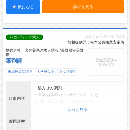
詳細を見る
気になる
掲載開始日:2026/08/01
ハローワーク求人
情報提供元：松本公共職業安定所
株式会社 犬飼薬局の求人情報 /長野県安曇野
市
薬剤師
未経験者活躍中
大学卒以上
男女活躍中
・処方せん調剤
・医薬品等のカウンセリング など
仕事内容
*日曜・祝日は完全にお休みです。
*休日夜間業務はありません。
もっと見る
*変更の範囲:会社の定める業務
雇用形態
※土曜日勤務できる方、賃金を優遇いたしま
す。