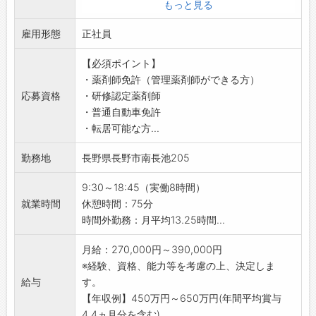
当して頂きます。
もっと見る
地域に密着しながら、新しい店舗で新しい事
雇用形態
業・取り組みになりますので、そんな環境でチ
正社員
ャレンジしたい方も大歓迎です！
【必須ポイント】
●お仕事内容詳細
・薬剤師免許（管理薬剤師ができる方）
地域のお客様を支える生活インフラとして、新
応募資格
・研修認定薬剤師
たに綿半店舗で医薬品の販売を行います！
・普通自動車免許
薬剤師の経験を新たな環境で活かせるチャンス
・転居可能な方...
です！
「地域密着」の想いはもちろん、新しい事業で
勤務地
長野県長野市南長池205
すので、チャレンジしたい方も大歓迎です！
■やりがい
9:30～18:45（実働8時間）
・地域密着しながら、薬剤師の経験が活かせる
就業時間
休憩時間：75分
・新規立ち上げの為、自分の考えを発揮できる
時間外勤務：月平均13.25時間...
・成長中の企業のため、新しいことにチャレン
ジできる
月給：270,000円～390,000円
・「一店舗一経営」で自由な店舗運営
※経験、資格、能力等を考慮の上、決定しま
■勤務地について
給与
す。
下記のいずれかとなります。
【年収例】450万円～650万円(年間平均賞与
希望勤務地があればお気軽にご相談ください。
4.4ヵ月分を含む)