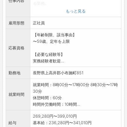
仕事内容
る業務。
・その他、薬剤に関する業務全般。
もっと見る
※実務経験者歓迎
雇用形態
※病院見学・相談等、随時行っています。
正社員
ご連絡いただいたうえで調整いたします。
【年齢制限、該当事由】
【変更範囲:医療法人の定める業務】
〜59歳、定年を上限
応募資格
【必要な経験等】
実務経験者歓迎...
勤務地
長野県上高井郡小布施町851
就業時間：8時00分〜17時00分 8時30分〜17時
30分
就業時間
休憩時間：60分
時間外労働時間：10時間...
269,280円〜399,010円
給与
基本給：236,280円〜341,010円