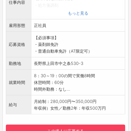
仕事内容
・処方箋調剤
・医薬品の販売接客
もっと見る
・品出し
雇用形態
・清掃など
正社員
【おすすめポイント】
【必須事項】
店内は明るい雰囲気でアットホームな職場にな
応募資格
・薬剤師免許
ります。
・普通自動車免許（AT限定可）
【やりがい】
地元の方々に長年愛されている薬局です。
勤務地
長野県上田市中之条530-3
【研修制度・ステップアップ】
OJTで徐々にお仕事をお任せします。
8：30～19：00の間で実働8時間
【職場の雰囲気・社風】
就業時間
休憩時間：60分
仕事におけるリスク軽減のための最新の機械導
時間外勤務：なし...
入や店内のリフォーム、レイアウト変更などを
して仕事環境を整えております。
月給制：280,000円〜350,000円
給与
【働き方に関して】
年収例）女性／勤務2年：年収500万円
・始業、終業、昼休み時間の相談に応じます。
・終業時の来客などで遅くなった場合、その分
を後日早く帰るなど調整しています。
この求人に応募する