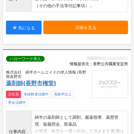
（その他の手当等付記事項）...
詳細を見る
気になる
掲載開始日:2026/08/01
ハローワーク求人
情報提供元：長野公共職業安定所
株式会社 綿半ホームエイドの求人情報 /長野
県長野市
薬剤師(長野市権堂)
正社員
未経験者活躍中
高校卒以上
男女活躍中
綿半の薬剤師として調剤、服薬指導、薬歴管
理、疑義照会、医薬品
の管理・販売を一通り担当して頂きます!配属は
仕事内容