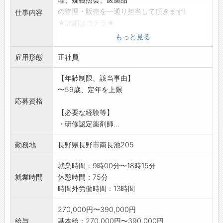
の管理・販売を一通り担当して頂きます!
仕事内容
★詳細はコチラ★
・病院で処方する薬剤の調剤および患者様への
もっと見る
説明
雇用形態
・病院内で使用する治療薬、検査薬の調剤
正社員
・薬剤管理
【年齢制限、該当事由】
・医薬品の接客・販売・レジ精算
〜59歳、定年を上限
・医薬品売場の管理(発注、陳列)
応募資格
・その他付随する業務
【必要な経験等】
【変更の範囲:変更なし】
・研修認定薬剤師...
勤務地
長野県長野市南長池205
就業時間：9時00分〜18時15分
就業時間
休憩時間：75分
時間外労働時間：13時間
270,000円〜390,000円
給与
基本給：270,000円〜390,000円