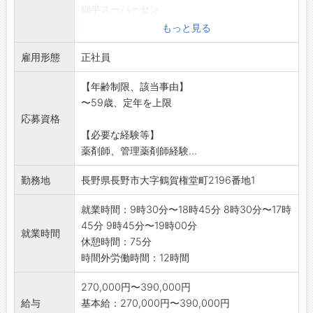
綿半スーパーセン
ター権堂店内のわたぴー薬局権堂店を予定して
もっと見る
おります。地域に密
雇用形態
着しながら、新しい店舗で新しい事業・取り組
正社員
みになりますので、
【年齢制限、該当事由】
そんな環境でチャレンジしたい方も大歓迎です!
〜59歳、定年を上限
◇社員平均年齢は
応募資格
37,6歳と比較的若い会社です。若手の意見が通
【必要な経験等】
りやすく「一店
薬剤師、管理薬剤師経験...
舗一経営」の事業理念に基づき、社歴やポジシ
ョンに関係なく、意
勤務地
長野県長野市大字鶴賀権堂町2196番地1
見を出し合いお店を作り上げています。当社は
チェーン展開であり
就業時間：9時30分〜18時45分 8時30分〜17時
ながら、一つとして同じ店舗はありません!
45分 9時45分〜19時00分
就業時間
【変更範囲:変更なし】
休憩時間：75分
時間外労働時間：12時間
270,000円〜390,000円
給与
基本給：270,000円〜390,000円