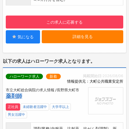
【長野県内店舗展開エリア】
長野市、須坂市、中野市、千曲市、上田市、
安曇野市、松本市、塩尻市、諏訪市、箕輪町
この求人に応募する
、伊那市、飯田市
詳細を見る
気になる
以下の求人はハローワーク求人となります。
掲載開始日:2026/08/06
ハローワーク求人
新着
情報提供元：大町公共職業安定所
市立大町総合病院の求人情報 /長野県大町市
薬剤師
正社員
未経験者活躍中
大学卒以上
男女活躍中
調剤業務(内服薬、注射薬、抗がん剤調製)、医