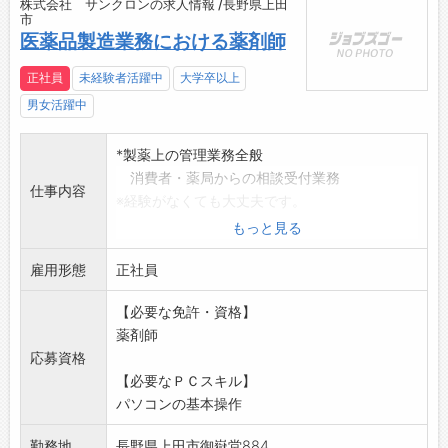
株式会社 サンクロンの求人情報 /長野県上田
市
医薬品製造業務における薬剤師
正社員
未経験者活躍中
大学卒以上
男女活躍中
*製薬上の管理業務全般
消費者・薬局からの相談受付業務
仕事内容
※経験がなくても大丈夫です。
工場見学等できますので、ご連絡の上、お立
もっと見る
ち寄り
雇用形態
下さい。
正社員
変更範囲:会社の定める業務
【必要な免許・資格】
薬剤師
応募資格
【必要なＰＣスキル】
パソコンの基本操作
勤務地
長野県上田市御嶽堂884