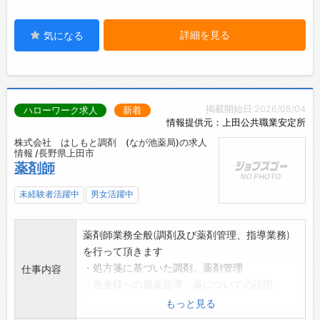
詳細を見る
気になる
掲載開始日:2026/08/04
ハローワーク求人
新着
情報提供元：上田公共職業安定所
株式会社 はしもと調剤 (なが池薬局)の求人
情報 /長野県上田市
薬剤師
未経験者活躍中
男女活躍中
薬剤師業務全般(調剤及び薬剤管理、指導業務)
を行って頂きます
・処方箋に基づいた調剤、薬剤管理
仕事内容
・患者様への服薬指導、薬についての説明
・医薬品の発注業務
もっと見る
・その他付随する業務