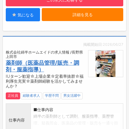
【社内設備】
・社用車あり
詳細を見る
気になる
・薬剤監査システム・散剤監査システムなどの
仕事におけるリスク軽減のための機械導入や、
電子薬歴・自動錠剤分包機・自動散剤分包機・
軟膏練り機等 薬剤師の仕事環境を整えており
ます。
掲載開始日:2026/06/27
株式会社綿半ホームエイドの求人情報 /長野県
上田市
薬剤師（医薬品管理/販売・調
剤・服薬指導）
IUターン歓迎☆上場企業☆定着率抜群☆福
利厚生充実☆薬剤師経験を活かしてみませ
んか？
正社員
経験者求人
学歴不問
男女活躍中
■仕事内容
綿半の薬剤師として調剤、服薬指導、薬歴管
仕事内容
理、疑義照会、医薬品の管理・販売を一通り担