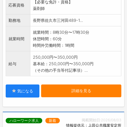
【必要な免許・資格】
社会的使命を担う、やりがいの大きなポジショ
応募資格
薬剤師
ンです。
■具体的な業務内容
勤務地
長野県佐久市三河田489-1...
・医薬品の品質管理・保管管理(麻薬含む)
・薬事関連法規の遵守確認
就業時間：8時30分〜17時30分
・従業員への教育訓練
就業時間
休憩時間：60分
*変更の範囲:会社の定める業務
時間外労働時間：1時間
250,000円〜350,000円
給与
基本給：250,000円〜350,000円
（その他の手当等付記事項）...
詳細を見る
気になる
掲載開始日:2026/08/03
ハローワーク求人
新着
情報提供元：上田公共職業安定所