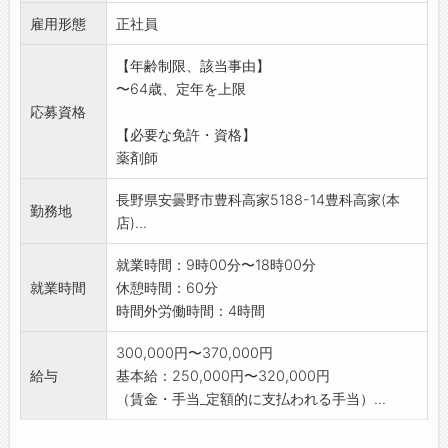
・医薬品などのカウンセリング
雇用形態
*日曜・祝日は完全にお休みです。
正社員
*休日夜間業務はありません。
【年齢制限、該当事由】
土曜日勤務できる方、賃金面を優遇いたしま
〜64歳、定年を上限
す。
応募資格
【トライアル雇用併用求人】
【必要な免許・資格】
変更範囲:なし
薬剤師
長野県安曇野市豊科高家5188-14豊科高家(本
勤務地
店)...
就業時間：9時00分〜18時00分
就業時間
休憩時間：60分
時間外労働時間：4時間
300,000円〜370,000円
給与
基本給：250,000円〜320,000円
（賃金・手当_定額的に支払われる手当）...