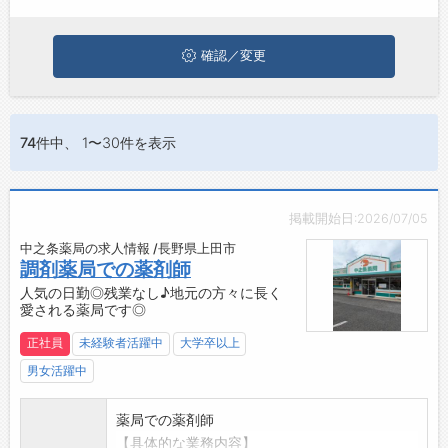
味のある職種に応募してみてくださいね。
ジョブズゴーについて
確認／変更
会社概要
お問い合わせ
74件
中、 1〜30件を表示
よくあるご質問
掲載開始日:2026/07/05
中之条薬局の求人情報 /長野県上田市
調剤薬局での薬剤師
人気の日勤◎残業なし♪地元の方々に長く
愛される薬局です◎
正社員
未経験者活躍中
大学卒以上
男女活躍中
薬局での薬剤師
【具体的な業務内容】