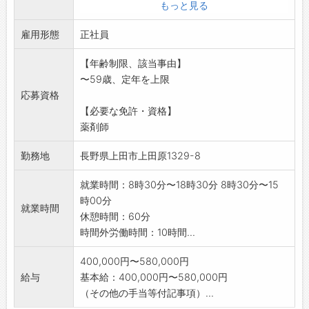
・患者様への服薬指導、薬についての説明
もっと見る
・医薬品の発注業務
雇用形態
・その他付随する業務
正社員
※薬剤師実務未経験でもご応募いただけます!
【年齢制限、該当事由】
変更範囲:変更なし
〜59歳、定年を上限
応募資格
【必要な免許・資格】
薬剤師
勤務地
長野県上田市上田原1329-8
就業時間：8時30分〜18時30分 8時30分〜15
時00分
就業時間
休憩時間：60分
時間外労働時間：10時間...
400,000円〜580,000円
給与
基本給：400,000円〜580,000円
（その他の手当等付記事項）...