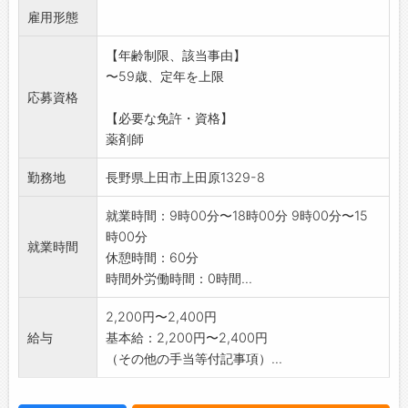
雇用形態
※薬剤師実務未経験でもご応募いただけます!
※扶養の範囲内でも可能です。ご相談下さい。
【年齢制限、該当事由】
※週1回でも可、出勤日には営業時間内終日労働
〜59歳、定年を上限
できる方を募集し
応募資格
ます。
【必要な免許・資格】
変更範囲:変更なし
薬剤師
勤務地
長野県上田市上田原1329-8
就業時間：9時00分〜18時00分 9時00分〜15
時00分
就業時間
休憩時間：60分
時間外労働時間：0時間...
2,200円〜2,400円
給与
基本給：2,200円〜2,400円
（その他の手当等付記事項）...