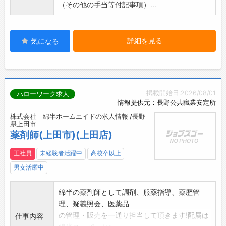
（その他の手当等付記事項）...
詳細を見る
気になる
掲載開始日:2026/08/01
ハローワーク求人
情報提供元：長野公共職業安定所
株式会社 綿半ホームエイドの求人情報 /長野
県上田市
薬剤師(上田市)(上田店)
正社員
未経験者活躍中
高校卒以上
男女活躍中
綿半の薬剤師として調剤、服薬指導、薬歴管
理、疑義照会、医薬品
の管理・販売を一通り担当して頂きます!配属は
仕事内容