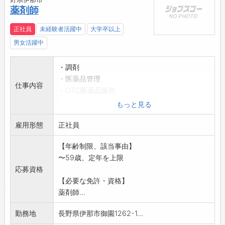
薬剤師
正社員
未経験者活躍中
大学卒以上
男女活躍中
・調剤
・医薬品管理
仕事内容
・OTC医薬品販売
・医薬品情報
もっと見る
・在宅医療
雇用形態
・学校薬剤師
正社員
・各種相談
【年齢制限、該当事由】
・外出業務有り
〜59歳、定年を上限
※「薬剤師」取得の方であれば、実務経験は問
応募資格
いません
【必要な免許・資格】
業務の変更範囲:法人の定める業務全般
薬剤師...
勤務地
長野県伊那市御園1262-1...