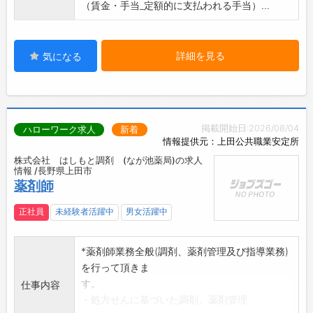
（賃金・手当_定額的に支払われる手当）...
詳細を見る
気になる
掲載開始日:2026/08/04
ハローワーク求人
新着
情報提供元：上田公共職業安定所
株式会社 はしもと調剤 (なが池薬局)の求人
情報 /長野県上田市
薬剤師
正社員
未経験者活躍中
男女活躍中
*薬剤師業務全般(調剤、薬剤管理及び指導業務)
を行って頂きま
す。
仕事内容
・処方せんに基づいた調剤、薬剤管理