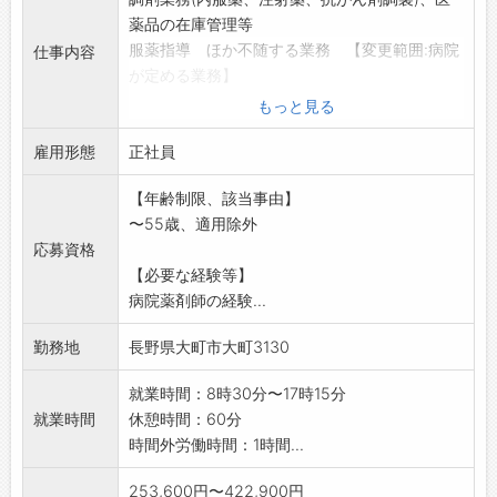
薬品の在庫管理等
服薬指導 ほか不随する業務 【変更範囲:病院
仕事内容
が定める業務】
※採用予定日:随時
もっと見る
※地方公務員法第16条に規定する欠格事項に該
雇用形態
当する人は受験で
正社員
きません。
【年齢制限、該当事由】
〜55歳、適用除外
応募資格
【必要な経験等】
病院薬剤師の経験...
勤務地
長野県大町市大町3130
就業時間：8時30分〜17時15分
就業時間
休憩時間：60分
時間外労働時間：1時間...
253,600円〜422,900円