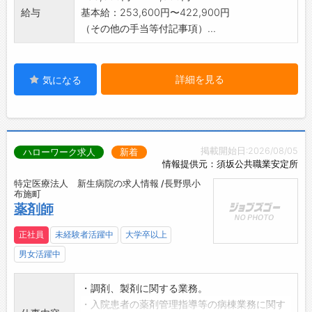
給与
基本給：253,600円〜422,900円
（その他の手当等付記事項）...
詳細を見る
気になる
掲載開始日:2026/08/05
ハローワーク求人
新着
情報提供元：須坂公共職業安定所
特定医療法人 新生病院の求人情報 /長野県小
布施町
薬剤師
正社員
未経験者活躍中
大学卒以上
男女活躍中
・調剤、製剤に関する業務。
・入院患者の薬剤管理指導等の病棟業務に関す