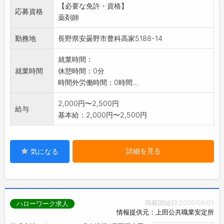
【必要な免許・資格】
*応募する方は、ハローワークの紹介状をお持ち
応募資格
薬剤師
下さい。
勤務地
長野県安曇野市豊科高家5188-14
就業時間：
就業時間
休憩時間：0分
時間外労働時間：0時間...
2,000円〜2,500円
給与
基本給：2,000円〜2,500円
詳細を見る
気になる
掲載開始日:2026/08/01
ハローワーク求人
情報提供元：上田公共職業安定所