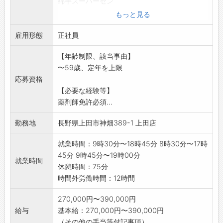
綿半スーパーセン
ター上田店内の調剤薬局を予定しております。
もっと見る
地域に密着しながら
雇用形態
、新しい店舗で新しい事業・取り組みになりま
正社員
すので、そんな環境
【年齢制限、該当事由】
でチャレンジしたい方も大歓迎です!◇社員平均
〜59歳、定年を上限
年齢は37,6歳
応募資格
と比較的若い会社です。若手の意見が通りやす
【必要な経験等】
く「一店舗一経営」
薬剤師免許必須...
の事業理念に基づき、社歴やポジションに関係
なく、意見を出し合
勤務地
長野県上田市神畑389-1 上田店
いお店を作り上げています。当社はチェーン展
開でありながら、�
就業時間：9時30分〜18時45分 8時30分〜17時
つとして同じ店舗はありません!
45分 9時45分〜19時00分
就業時間
【仕事の変更範囲:変更なし】
休憩時間：75分
時間外労働時間：12時間
270,000円〜390,000円
給与
基本給：270,000円〜390,000円
（その他の手当等付記事項）...