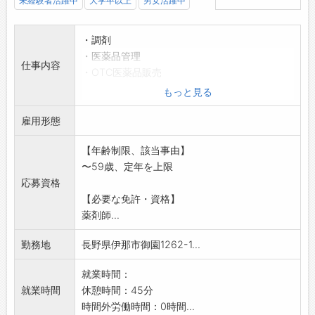
未経験者活躍中
大学卒以上
男女活躍中
・調剤
・医薬品管理
仕事内容
・OTC医薬品販売
・医薬品情報
もっと見る
・在宅医療
雇用形態
・各種相談
・外出業務有り
【年齢制限、該当事由】
※「薬剤師」取得の方であれば、実務経験は問
〜59歳、定年を上限
いません
応募資格
業務の変更範囲:変更なし
【必要な免許・資格】
薬剤師...
勤務地
長野県伊那市御園1262-1...
就業時間：
就業時間
休憩時間：45分
時間外労働時間：0時間...