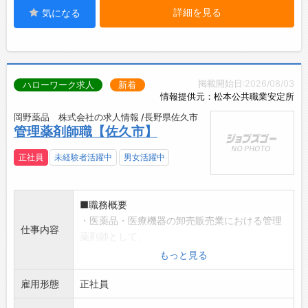
詳細を見る
気になる
掲載開始日:2026/08/03
ハローワーク求人
新着
情報提供元：松本公共職業安定所
岡野薬品 株式会社の求人情報 /長野県佐久市
管理薬剤師職【佐久市】
正社員
未経験者活躍中
男女活躍中
■職務概要
・医薬品・医療機器の卸売販売業における管理
仕事内容
薬剤師として、
事業所全体の医薬品管理・品質保証業務をお任
もっと見る
せします。
雇用形態
・医療現場を支える「医薬品の安全な流通」と
正社員
いう