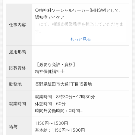
○精神科ソーシャルワーカー(MHSW)として、
認知症デイケア
にて、相談支援業務等を担当していただきま
仕事内容
す。
他にお持ちの資格によっては、介護部門への
もっと見る
異動がある場合もあ
雇用形態
ります。
*勤務日、勤務時間等についてはご相談に応じ
【必要な免許・資格】
ます。
応募資格
精神保健福祉士
*職場の雰囲気や業務内容を理解いただくた
め、応募前の見学
勤務地
長野県飯田市大通1丁目15番地
をお勧めしますので、お気軽にお問い合わ
せください。
就業時間：8時30分〜17時30分
※業務の変更範囲:会社の定める業務
就業時間
休憩時間：60分
※雇用条件等の詳細については、面接時に説明
時間外労働時間：0時間...
いたします。
1,150円〜1,500円
給与
基本給：1,150円〜1,500円