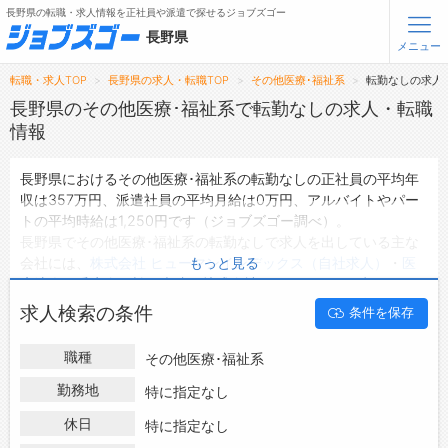
長野県の転職・求人情報を正社員や派遣で探せるジョブズゴー
長野県
メニュー
転職・求人TOP
長野県の求人・転職TOP
その他医療･福祉系
転勤なしの求人
無料会員登録
ログイン
長野県のその他医療･福祉系で転勤なしの求人・転職
情報
メニュー
長野県におけるその他医療･福祉系の転勤なしの正社員の平均年
収は357万円、派遣社員の平均月給は0万円、アルバイトやパー
トップ
トの平均時給は1,250円です（ジョブズゴー調べ）。
詳細情報で求人を探す
長野県でその他医療･福祉系の転勤なしで求人を出している主な
タップで簡単に求人を探す
会社には、
株式会社 ヒューマンインデックス（自社求人）
・
医
もっと見る
療法人 愛生会 松岡病院
・
株式会社EIMIE ついんずくらぶ
な
【初めての方へ】
長野県の求人検索で選ばれる理由
どがあり、ご希望の条件に合った求人を探すことできます。
求人検索の条件
条件を保存
長野県の地域密着型の求人サイトであるジョブズゴーでは長野県
の求人情報を36件取り扱っており、そのうち
正社員の求人
は31
転職支援サービスについて
職種
その他医療･福祉系
件、
派遣社員の求人
は0件、
アルバイト・パートの求人
は2件で
す。
勤務地
特に指定なし
転職支援サービス
ハローワークにはない求人も多数扱っており、転職だけでなく、
転職ノウハウ(応募書類の書き方・面接対策など)
休日
特に指定なし
第二新卒から50代・60代以上の方の再就職も可能です。 長野県
転職・採用コラム