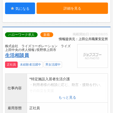
詳細を見る
気になる
掲載開始日:2026/08/05
ハローワーク求人
新着
情報提供元：上田公共職業安定所
株式会社 ライズコーポレーション ライズ
上田中央の求人情報 /長野県上田市
生活相談員
正社員
未経験者活躍中
男女活躍中
*特定施設入居者生活介護
・利用者様の相談に応じ、助言・援助を行い、
仕事内容
その自立を支援
します。
もっと見る
・福祉に関する情報をわかりやすく説明した
雇用形態
り、関係機関との
正社員