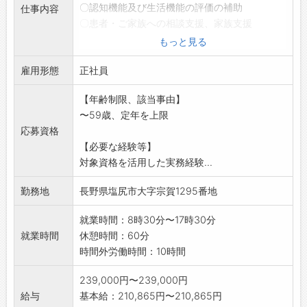
〇認知機能及び生活機能の評価の補助
仕事内容
〇患者・ご家族への相談支援、家族支援
〇地域(ケアマネジャー、介護事業所、行政機
もっと見る
関、家族会等)との
雇用形態
連携・調整
正社員
〇診療に伴う記録作成等の事務業務の補助
【年齢制限、該当事由】
〇神経心理学的検査(MMSE、HDS-R等の高齢
〜59歳、定年を上限
者総合機能評
応募資格
価に準じた検査)の補助等
【必要な経験等】
変更範囲:法人が定める業務
対象資格を活用した実務経験...
勤務地
長野県塩尻市大字宗賀1295番地
就業時間：8時30分〜17時30分
就業時間
休憩時間：60分
時間外労働時間：10時間
239,000円〜239,000円
給与
基本給：210,865円〜210,865円