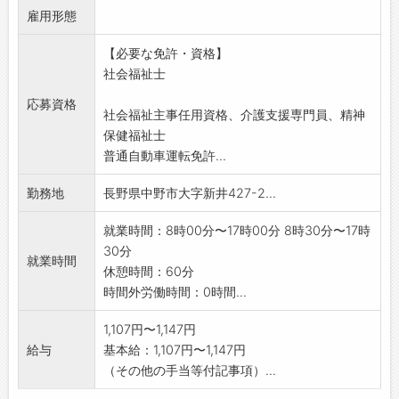
雇用形態
・お一人おひとりの健康状態、生活環境、ご家
族の状況を踏まえた
【必要な免許・資格】
個別援助計画作成、および実施、評価
社会福祉士
・契約等各種手続き、介護業務、送迎時の添乗
業務、事務業務など
応募資格
社会福祉主事任用資格、介護支援専門員、精神
※車の運転業務をお願いすることがあります
保健福祉士
※事業所定員人数:60名 ※平均介護度:2.3
普通自動車運転免許...
※子育て世代スタッフ:4割 ※平均勤続年数:5年
勤務地
長野県中野市大字新井427-2...
就業時間：8時00分〜17時00分 8時30分〜17時
30分
就業時間
休憩時間：60分
時間外労働時間：0時間...
1,107円〜1,147円
給与
基本給：1,107円〜1,147円
（その他の手当等付記事項）...