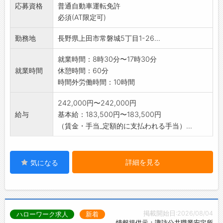
応募資格
普通自動車運転免許
・お客様、ご家族との相談業務
必須(AT限定可)
(日常生活や介護に関する悩み、困りごとな
ど)
勤務地
長野県上田市常磐城5丁目1-26...
・介護計画書の作成 など
お客様やご家族、介護スタッフなどの関係者と
就業時間：8時30分〜17時30分
の調整役にもなりま
就業時間
休憩時間：60分
すので、コミュニケーション能力も身に付きま
時間外労働時間：10時間
す!
変更範囲:会社の定める業務範囲
242,000円〜242,000円
給与
基本給：183,500円〜183,500円
（賃金・手当_定額的に支払われる手当）...
詳細を見る
気になる
掲載開始日:2026/08/04
ハローワーク求人
新着
情報提供元：諏訪公共職業安定所