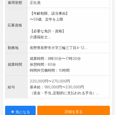
雇用形態
日常生活に必要な支援が主な内容です。
正社員
*その他、送迎、記録、掃除、水やり等のデイサ
【年齢制限、該当事由】
ービスに付帯する
〜59歳、定年を上限
業務があります。
応募資格
※8月3日オープン予定です!
【必要な免許・資格】
変更範囲:変更なし
介護福祉士...
勤務地
長野県長野市大字三輪三丁目4-12...
就業時間：8時30分〜17時30分
就業時間
休憩時間：60分
時間外労働時間：10時間
220,000円〜270,000円
給与
基本給：180,000円〜230,000円
（賃金・手当_定額的に支払われる手当）...
詳細を見る
気になる