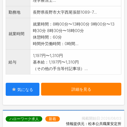
理学療法士...
※介護員兼務もあり(応相談)
※勤務時間によっては送迎業務あり
勤務地
長野県長野市大字西尾張部1089-7...
子育て中の方も半日勤務が可能なため働きやす
い職場です!
就業時間：8時00分〜13時00分 9時00分〜13
時30分 8時30分〜18時00分
就業時間
休憩時間：60分
時間外労働時間：0時間...
1,197円〜1,310円
給与
基本給：1,197円〜1,310円
（その他の手当等付記事項）...
詳細を見る
気になる
掲載開始日:2026/08/03
ハローワーク求人
新着
情報提供元：松本公共職業安定所