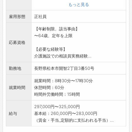
・入退去手続(日程調整、重要事項説明、契約手
もっと見る
続き)
雇用形態
・生活相談(利用者様やご家族様の相談業務)
正社員
・苦情相談窓口、イベント・レク支援
【年齢制限、該当事由】
・各部署(介護・看護等)との調整病務
〜64歳、定年を上限
・事故報告書類・定期報告書類の作成
応募資格
・病院のMSW(メディカルソーシャルワーカ
【必要な経験等】
ー)・居宅介護支援
介護施設での相談員実務経験...
事業所のケアマネージャー)への広報活動・連
絡窓口
勤務地
長野県松本市開智2丁目3番50号
・施設長補佐業務
*変更の範囲:介護施設・事業所の運営に関わる
就業時間：8時30分〜17時30分
業務全般
就業時間
休憩時間：60分
時間外労働時間：15時間
297,000円〜325,000円
給与
基本給：260,000円〜283,000円
（賃金・手当_定額的に支払われる手当）...