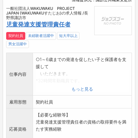
一般社団法人WAKUWAKU PROJECT
JAPAN (WAKUWAKUすたじお)の求人情報 /長
野県諏訪市
児童発達支援管理責任者
契約社員
未経験者活躍中
短大卒以上
男女活躍中
○1～6歳までの発達を促したい子と保護者を支
援して
いただきます。
仕事内容
*32時間常勤職員です。
*直接、子供と保護者に対して支援を行うための
もっと見る
知識は、
雇用形態
指導いたします。
契約社員
*保護者相談、計画立案は設立者が完全サポート
【必要な経験等】
*スタッフは、みな明るく楽しい職場です。
児童発達支援管理責任者の資格の取得要件を満
*働きながら療育を学べます。
応募資格
たす実務経験
※変更範囲:会社の定める業務