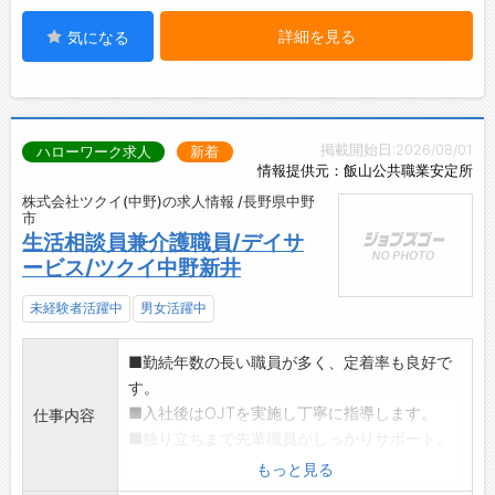
詳細を見る
気になる
掲載開始日:2026/08/01
ハローワーク求人
新着
情報提供元：飯山公共職業安定所
株式会社ツクイ(中野)の求人情報 /長野県中野
市
生活相談員兼介護職員/デイサ
ービス/ツクイ中野新井
未経験者活躍中
男女活躍中
■勤続年数の長い職員が多く、定着率も良好で
す。
■入社後はOJTを実施し丁寧に指導します。
仕事内容
■独り立ちまで先輩職員がしっかりサポート。
<主なお仕事内容>
もっと見る
・お客様やご家族に対する生活上の相談援助