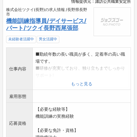
情報提供元：諏訪公共職業安定所
株式会社ツクイ(長野)の求人情報 /長野県長野
市
機能訓練指導員/デイサービス/
パート/ツクイ長野西尾張部
未経験者活躍中
男女活躍中
■勤続年数の長い職員が多く、定着率の高い職
場です。
■研修が充実しており、独り立ちまでしっかり
仕事内容
サポート!
■髪色・髪型自由。ネイル、まつげエクステ、
もっと見る
ひげもOK!
雇用形態
<主なお仕事内容>
・個別機能訓練の計画作成、実施、評価
【必要な経験等】
・集団機能訓練プログラムの作成、実施、評価
機能訓練の実務経験
・スタッフやご家族への動作介助の指導
応募資格
・福祉用具活用の提案、使用方法の説明、指
【必要な免許・資格】
導 など