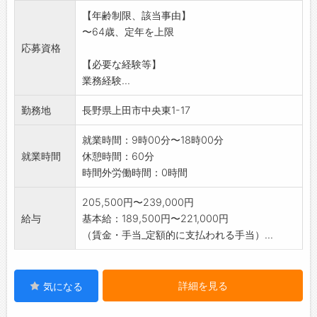
連絡・調整を図ります。
【年齢制限、該当事由】
・入居契約手続き ・営業活動
〜64歳、定年を上限
変更範囲:従事業務変更なし
応募資格
【必要な経験等】
業務経験...
勤務地
長野県上田市中央東1-17
就業時間：9時00分〜18時00分
就業時間
休憩時間：60分
時間外労働時間：0時間
205,500円〜239,000円
給与
基本給：189,500円〜221,000円
（賃金・手当_定額的に支払われる手当）...
詳細を見る
気になる