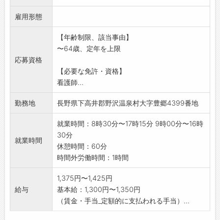
3 ご利用者の食事、入浴等の介助、介護スタ
雇用形態
ッフのサポートを行
います。
【年齢制限、該当事由】
4 入浴後、看護師が必要な処置を行います。
〜64歳、定年を上限
5 ご利用者一人一人の健康を目指した機能訓
応募資格
練を行います。
【必要な免許・資格】
【変更範囲:なし】
看護師...
勤務地
長野県下高井郡野沢温泉村大字豊郷4399番地
就業時間：8時30分〜17時15分 9時00分〜16時
30分
就業時間
休憩時間：60分
時間外労働時間：1時間
1,375円〜1,425円
給与
基本給：1,300円〜1,350円
（賃金・手当_定額的に支払われる手当）...