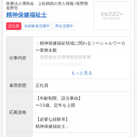
医療法人博和会 上松病院の求人情報 /長野県
長野市
精神保健福祉士
正社員
未経験者活躍中
男女活躍中
・精神保健福祉領域に関わるソーシャルワーカ
ー業務全般
・退院後生活環境相談員業務
仕事内容
・社会生活技能訓練業務
・退院前訪問指導業務
もっと見る
【変更範囲:変更なし】
雇用形態
正社員
【年齢制限、該当事由】
〜59歳、定年を上限
応募資格
【必要な経験等】
精神保健福祉士...