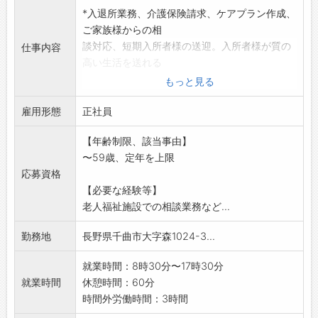
*入退所業務、介護保険請求、ケアプラン作成、
ご家族様からの相
談対応、短期入所者様の送迎。入所者様が質の
仕事内容
高い生活を送れる
よう調整業務を行います。本入所68名、短期入
もっと見る
所3名
雇用形態
◆入所者様、ご家族様からの相談対応
正社員
◆入所者様の受診、短期入所ご利用者様の送迎
【年齢制限、該当事由】
など
〜59歳、定年を上限
◆介護ソフトを利用した介護保険請求、他職種
応募資格
との情報共有
【必要な経験等】
【変更の範囲】なし
老人福祉施設での相談業務など...
勤務地
長野県千曲市大字森1024-3...
就業時間：8時30分〜17時30分
就業時間
休憩時間：60分
時間外労働時間：3時間