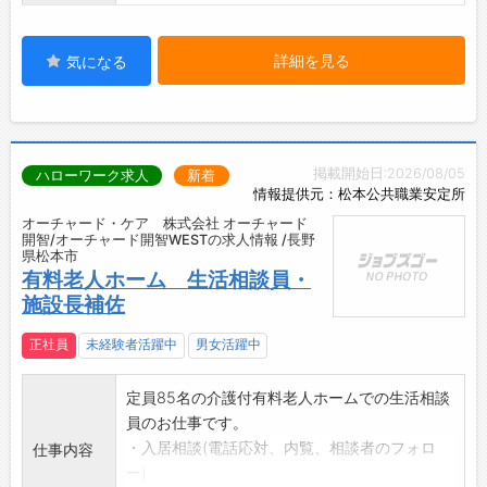
詳細を見る
気になる
掲載開始日:2026/08/05
ハローワーク求人
新着
情報提供元：松本公共職業安定所
オーチャード・ケア 株式会社 オーチャード
開智/オーチャード開智WESTの求人情報 /長野
県松本市
有料老人ホーム 生活相談員・
施設長補佐
正社員
未経験者活躍中
男女活躍中
定員85名の介護付有料老人ホームでの生活相談
員のお仕事です。
・入居相談(電話応対、内覧、相談者のフォロ
仕事内容
ー)