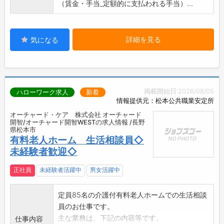
（賃金・手当_定額的に支払われる手当）...
詳細を見る
気になる
掲載開始日:2026/08/05
ハローワーク求人
新着
情報提供元：松本公共職業安定所
オーチャード・ケア 株式会社 オーチャード
開智/オーチャード開智WESTの求人情報 /長野
県松本市
有料老人ホーム 生活相談員◇
未経験者歓迎◇
正社員
未経験者活躍中
男女活躍中
定員85名の介護付有料老人ホームでの生活相談
員のお仕事です。
主な業務は、下記の内容等です。
仕事内容