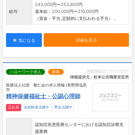
243,000円〜253,800円
給与
基本給：200,000円〜210,000円
（賃金・手当_定額的に支払われる手当）...
詳細を見る
気になる
掲載開始日:2026/08/05
ハローワーク求人
新着
情報提供元：松本公共職業安定所
医療法人社団 敬仁会の求人情報 /長野県塩尻
市
精神保健福祉士・公認心理師
正社員
未経験者活躍中
男女活躍中
認知症疾患医療センターにおける認知症診療支
援業務