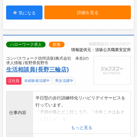
詳細を見る
気になる
掲載開始日:2026/08/01
ハローワーク求人
新着
情報提供元：須坂公共職業安定所
コンパスウォーク信州須坂(株式会社 未在)の
求人情報 /長野県長野市
生活相談員(長野三輪店)
正社員
未経験者活躍中
男女活躍中
半日型の歩行訓練特化リハビリデイサービスを
行っています。
「子供や孫とどこ行こう!?」「今年こそはあそ
仕事内容
こに行くぞ!」を
モットーに機能訓練を提供するにあたり、利
もっと見る
用者様の健康管理と