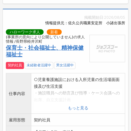
掲載開始日:2026/08/05
情報提供元：佐久公共職業安定所 小諸出張所
ハローワーク求人
新着
(事業所の意向により公開していません)の求人
情報 /長野県軽井沢町
保育士・社会福祉士、精神保健
福祉士
契約社員
未経験者活躍中
男女活躍中
○児童養護施設における入所児童の生活場面面
接及び生活支援
・施設職員への助言及び指導・ケース会議への
仕事内容
出席、自立支援計画
策定への参加・その他、付随する業務全般
もっと見る
〇児童家庭支援センター相談員(児童福祉司任用
雇用形態
資格者)
契約社員
【変更範囲】変更なし