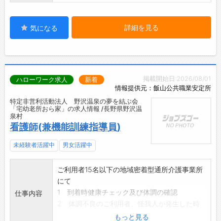
詳細を見る
気になる
掲載開始日:2026/08/01
ハローワーク求人
新着
情報提供元：飯山公共職業安定所
特定非営利活動法人 野沢温泉の夢を結ぶ会
「宅幼老所おら家」の求人情報 /長野県野沢温
泉村
看護師(兼機能訓練指導員)
未経験者活躍中
男女活躍中
ご利用者15名以下の地域密着型通所介護事業所
にて
1 到着時健康チェック及び体調の確認
仕事内容
2 体調不良のご利用者、怪我人が発生した時
の、適切な処置。
もっと見る