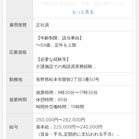
・入居相談(電話応対、内覧、相談者のフォロ
ー)
もっと見る
・入退去手続(日程調整、重要事項説明、契約手
雇用形態
続き)
正社員
・生活相談(利用者様やご家族様の相談業務)
【年齢制限、該当事由】
・イベント・レク支援
〜64歳、定年を上限
・各部署(介護・看護等)との調整病務
応募資格
・事故報告書類・定期報告書類の作成
【必要な経験等】
・病院、居宅介護支援事業所への広報活動
介護施設での相談員実務経験...
*変更の範囲:介護施設・事業所の運営に関わる
業務全般
勤務地
長野県松本市開智2丁目3番50号
就業時間：8時30分〜17時30分
就業時間
休憩時間：60分
時間外労働時間：15時間
250,000円〜282,000円
給与
基本給：225,000円〜240,000円
（賃金・手当_定額的に支払われる手当）...