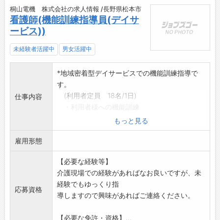
桐山電機 株式会社の求人情報 /長野県松本市
看護師(機能訓練指導員(デイサ
ービス))
未経験者活躍中
男女活躍中
*地域密着型デイサービスでの機能訓練指導で
す。
(利用者定員 18名/1日)
仕事内容
・利用者様への機能訓練
・入浴介助誘導、更衣介助
もっと見る
・レクリエーションの補助
雇用形態
・バイタル測定、服薬管理、処置等
・事務処理(簡単なPC操作があります)
【必要な経験等】
※送迎業務があります。(軽自動車・ミニバ
介護現場での経験があればなお良いですが、未
ンの運転)
経験でもゆっくり指
◆スタッフ同士の関係が良く、とても明るい職
応募資格
導しますので興味があればご連絡ください。
場です。
残業は月に1時間、夕方に月例の定例会議を実施
【必要な免許・資格】...
しています。