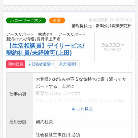
掲載開始日:2026/08/04
ハローワーク求人
新着
情報提供元：新潟公共職業安定所
アースサポート 株式会社 アースサポート
新潟の求人情報 /長野県上田市
【生活相談員】デイサービス/
契約社員/未経験可(上田)
契約社員
未経験者活躍中
男女活躍中
お客様のお悩みや不安な気持ちに寄り添ってサ
ポートする、非常に
重要なポジションです!
仕事内容
夜勤もなくプライベートも大切にしながら働け
ます◎
もっと見る
■仕事内容■
雇用形態
・デイサービスに来所されたお客様のトイレや
契約社員
入浴・リハビリ介助
社会福祉主事任用 必須
、送迎