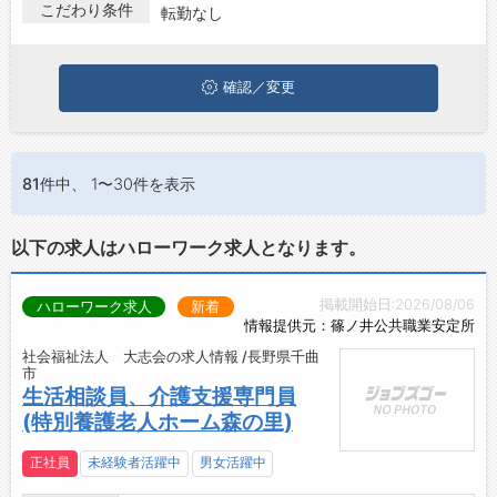
でその他医療･福祉系の転勤なしの求人・転職情報を探している
こだわり条件
転勤なし
方は、ぜひ興味のある職種に応募してみてくださいね。
ジョブズゴーについて
確認／変更
会社概要
お問い合わせ
よくあるご質問
81件
中、 1〜30件を表示
以下の求人はハローワーク求人となります。
掲載開始日:2026/08/06
ハローワーク求人
新着
情報提供元：篠ノ井公共職業安定所
社会福祉法人 大志会の求人情報 /長野県千曲
市
生活相談員、介護支援専門員
(特別養護老人ホーム森の里)
正社員
未経験者活躍中
男女活躍中