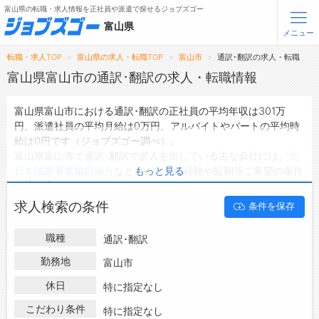
富山県の転職・求人情報を正社員や派遣で探せるジョブズゴー
富山県
メニュー
転職・求人TOP
富山県の求人・転職TOP
富山市
通訳･翻訳の求人・転職
無料会員登録
ログイン
富山県富山市の通訳･翻訳の求人・転職情報
富山県富山市における通訳･翻訳の正社員の平均年収は301万
メニュー
円、派遣社員の平均月給は0万円、アルバイトやパートの平均時
給は0円です（ジョブズゴー調べ）。
トップ
富山県富山市で通訳･翻訳で求人を出している主な会社には、
北
詳細情報で求人を探す
日本国際事業協同組合
などがあり、未経験や短期等ご希望の条件
もっと見る
で絞り込みができます。
富山県富山市の地域密着型の求人サイトであるジョブズゴーでは
転職支援サービスについて
求人検索の条件
条件を保存
富山県富山市の求人情報を1件取り扱っており、そのうち
正社員
の求人
は1件、
派遣社員の求人
は0件、
アルバイト・パートの求人
転職ノウハウ(応募書類の書き方・面接対策など)
職種
通訳･翻訳
は0件です。
転職・採用コラム
ハローワークにはない求人も多数扱っており、転職だけでなく、
勤務地
富山市
第二新卒から50代・60代以上の方の再就職も可能です。 富山県
休日
ジョブズゴーについて
特に指定なし
富山市で通訳･翻訳の求人・転職情報を探している方は、ぜひ興
味のある職種に応募してみてくださいね。
こだわり条件
特に指定なし
会社概要