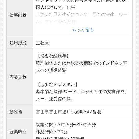
国人に対して、仕事
上および日常生活について、日本の法律、ルー
仕事内容
ル、マナー等の説明
や指導を行い、また、事業所訪問し面談や、行
もっと見る
政手続き、病院の付
雇用形態
き添い等も行います。
正社員
インドネシア人が日本での生活を円滑に行える
【必要な経験等】
ようサポートする仕
監理団体または登録支援機関でのインドネシア
事です。所属企業の指示や依頼にも対応しま
人への指導経験
す。
応募資格
【変更範囲:組合の定める業務】
【必要なＰＣスキル】
基本的な操作(ワード、エクセルでの文書作成、
メール送受信の操...
勤務地
富山県富山市堀川小泉町842番地1
就業時間：8時15分〜17時15分
就業時間
休憩時間：60分
時間外労働時間：10時間