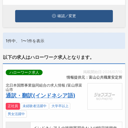
お問い合わせ
よくあるご質問
確認／変更
1件
中、 1〜1件を表示
以下の求人はハローワーク求人となります。
掲載開始日:2026/07/10
ハローワーク求人
情報提供元：富山公共職業安定所
北日本国際事業協同組合の求人情報 /富山県富
山市
通訳・翻訳(インドネシア語)
正社員
未経験者活躍中
大学卒以上
男女活躍中
インドネシア人の技能実習生および特定技能外