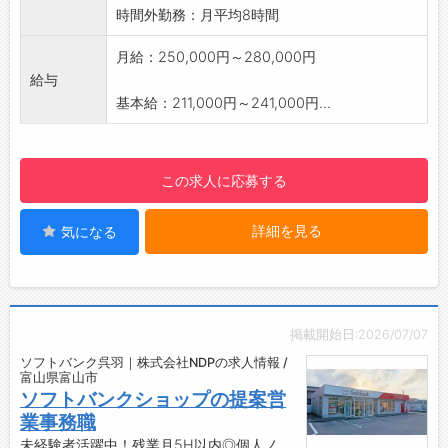
お客様と向き合う時間が多く、数字に追われる
時間外勤務：月平均8時間
より“関係を築く”仕事です。
【アピールポイント】
月給：250,000円～280,000円
★教育制度が充実
給与
入社後2か月の基礎研修＋1年間のフォローアッ
基本給：211,000円～241,000円...
プ研修で、安心してスタートできます。
★資格取得支援制度あり
FPや保険募集人資格など、学びを応援。学んだ
この求人に応募する
知識がすぐに活かせます。
★年2回昇給＆社内表彰制度
詳細を見る
気になる
努力を見てくれる会社文化。若竹賞・若鷹賞・
社長賞など、頑張りをしっかり評価します。
★営業経費は全額会社負担
交通費・資料費・資格受験費など、すべて会社
負担。安心して提案に集中できます。
掲載開始日:2026/07/07
★完全週休2日・年間休日121日
ソフトバンク呉羽｜株式会社NDPの求人情報 /
仕事もプライベートも大切に。メリハリを持っ
富山県富山市
て働ける環境です。
ソフトバンクショップの提案営
★健康経営優良法人ブライト500認定企業
業事務職
社員の心身の健康を守り、長く働ける環境づく
未経験者活躍中！残業月5H以内◎個人ノ