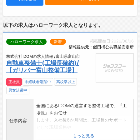
【先輩社員の声】
す！
「研修期間中は、教育担当の方が私たちのペー
【やりがい】
スに合わせて進めてくださり、あっという間に
・幅広い年齢層のお客様と接する中で、自然と
以下の求人はハローワーク求人となります。
時間が過ぎました。」
コミュニケーションスキルが磨かれ、自分自身
「お客様一人ひとりとじっくり向き合える環境
の成長を実感できます◎
掲載開始日:2026/08/06
があり、丁寧に接客することで、お客様から
ハローワーク求人
新着
・お客様から感謝の言葉をいただける瞬間は最
情報提供元：飯田橋公共職業安定所
『こんなに親切に対応してもらえるなんて！』
大の喜びです♪
と感動の声をいただくこともあり、とても嬉し
【約2ヶ月間の充実した研修カリキュラム】
株式会社IDOMの求人情報 /富山県富山市
自動車整備士(工場長確約)/
かったです。
◆座学研修
【ガリバー富山整備工場】
また、先輩方も皆さん親切で優しく、知識や
・入社後14日間の座学研修で、ビジネスマナー
スキルが豊富なので、尊敬しています。
や接客スキル、各種サービスや機種のスペック
正社員
未経験者活躍中
高校卒以上
いつか私も『この人についていきたい！』と
をはじめとする専門知識を習得します。
男女活躍中
思ってもらえるようなスタッフになりたいで
↓
す。」
◆OJT研修
全国にあるIDOMの運営する整備工場で、『工
・店舗配属後、入社して2ヶ月間はOJTにより
場長』をお任せ
先輩がしっかりとサポートします♪
します。入社後6か月間は、工場長のサポート
仕事内容
・分からないことがあればすぐに相談できる環
として現場業務や
境で、実務を通じてスキルを磨けます◎
システム理解等必要な経験を積んで頂きます。
・先輩社員の8割以上が業界未経験からの入社
もっと見る