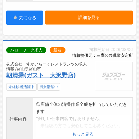
詳細を見る
気になる
掲載開始日:2026/08/06
ハローワーク求人
新着
情報提供元：三鷹公共職業安定所
株式会社 すかいらーくレストランツの求人
情報 /富山県富山市
朝清掃(ガスト 大沢野店)
未経験者活躍中
男女活躍中
◎店舗全体の清掃作業全般を担当していただき
ます
*難しい仕事内容ではありません。
仕事内容
未経験の方でも安心してご応募ください。
*勤務日はご相談ください。
もっと見る