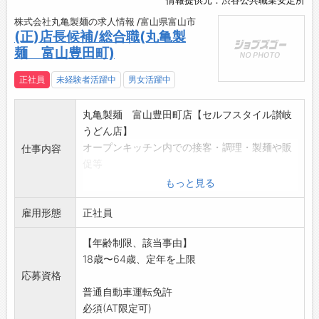
情報提供元：渋谷公共職業安定所
株式会社丸亀製麺の求人情報 /富山県富山市
(正)店長候補/総合職(丸亀製
麺 富山豊田町)
正社員
未経験者活躍中
男女活躍中
丸亀製麺 富山豊田町店【セルフスタイル讃岐
うどん店】
オープンキッチン内での接客・調理・製麺や販
仕事内容
促等
研修センターや研修に特化した店舗で4ヶ月
もっと見る
間、
雇用形態
店舗運営を基礎から学び、更なるOJTを経て、
正社員
店長を目指していただきます。
【年齢制限、該当事由】
分かりやすいレシピ、業務対応に関する内容全
18歳〜64歳、定年を上限
般を
応募資格
網羅したマニュアルの他、先輩スタッフの指導
普通自動車運転免許
があるので、
必須(AT限定可)
未経験の方でも安心して始めていただけます。