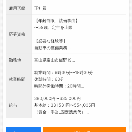
その後、新規工場の
で、悩みにも共感しやすく、実体験を活かした
雇用形態
立ち上げ等に際して、工場長としてご活躍いた
正社員
的確なアドバイスをしてくれます＾＾
だく予定です。
◆社内研修
【年齢制限、該当事由】
なお、工場長としての着任時期やタイミング
・店舗配属後も、全社員向けに定期的に開催さ
〜59歳、定年を上限
は、あなたの働き方や
れる研修で、人間力を高める機会があります！
応募資格
適性に応じて柔軟に調整します。
・「コミュニケーション能力研修」「チームワ
【必要な経験等】
【具体的な業務内容】
ーク研修」「話し方研修」など、 ゲームや実践
自動車の整備業務...
※整備業務:高品質な整備を行い、顧客の信頼を
を交えながら、楽しくスキルアップできる内容
築く
です♪
勤務地
富山県富山市飯野19...
※従業員の教育育成:スキル向上・全体の業務効
【ステップアップ】
率の向上に努める
・資格取得支援や試験のバックアップが充実し
就業時間：9時30分〜18時30分
※管理業務:リスクマネジメント・工程管理・部
ており、社員の成長をサポートします！
就業時間
休憩時間：60分
品管理・工程管理
・個人の頑張りをしっかり評価し、店長や副店
時間外労働時間：20時間...
外注管理・労務管理など従業員が働きやすい
長などの管理職へのキャリアアップも可能です
環境づくり
◎
380,000円〜635,000円
※業務変更範囲:会社の定める範囲
・社歴や年齢に関係なく、チャレンジする意欲
給与
基本給：331,531円〜554,005円
を大切にし、応援します♪
（賃金・手当_固定残業代）...
【職場の雰囲気】
・社員同士の仲が良く、活気あふれる職場でや
りがいを持って働ける環境です♪