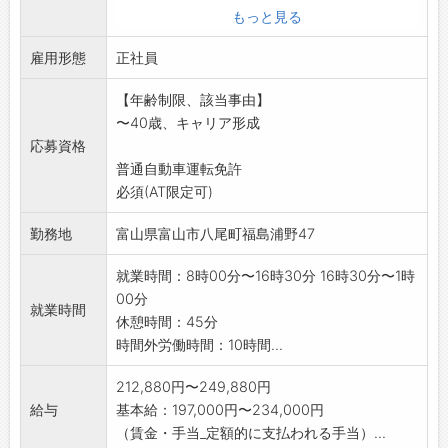
す。1人で2～3ラインを受け持ち、決められた
もっと見る
工程毎に検査をし
雇用形態
ながらオペレーティングします。
正社員
*十分慣れて頂くまで先輩社員が横付きで指導や
【年齢制限、該当事由】
フォローを行って
〜40歳、キャリア形成
います。未経験者の方でも不安のない環境で
応募資格
す。
普通自動車運転免許
*工場内大型空調機を導入。冷暖房完備。
必須(AT限定可)
*1週間ごとの交替勤務で完全週休2日制。夜勤
は基本1時までな
勤務地
富山県富山市八尾町福島浦野47
ので生活のリズムが整えやすい勤務です。
【変更の範囲:会社の定める業務】
就業時間：8時00分〜16時30分 16時30分〜1時
00分
就業時間
休憩時間：45分
時間外労働時間：10時間...
212,880円〜249,880円
給与
基本給：197,000円〜234,000円
（賃金・手当_定額的に支払われる手当）...