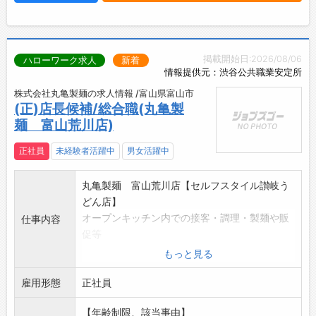
掲載開始日:2026/08/06
ハローワーク求人
新着
情報提供元：渋谷公共職業安定所
株式会社丸亀製麺の求人情報 /富山県富山市
(正)店長候補/総合職(丸亀製
麺 富山荒川店)
正社員
未経験者活躍中
男女活躍中
丸亀製麺 富山荒川店【セルフスタイル讃岐う
どん店】
オープンキッチン内での接客・調理・製麺や販
仕事内容
促等
研修センターや研修に特化した店舗で4ヶ月
もっと見る
間、
雇用形態
店舗運営を基礎から学び、更なるOJTを経て、
正社員
店長を目指していただきます。
【年齢制限、該当事由】
分かりやすいレシピ、業務対応に関する内容全