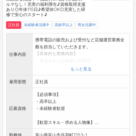
ルマなし！充実の福利厚生♪資格取得支援
りを続けています。
あり◎年休115日♪希望休OK◎充実した研
【メッセージ】
修で安心のスタート♪
お客様に寄り添い、「ありがとう」と言われる
正社員
未経験者活躍中
高校卒以上
男女活躍中
瞬間があなたの成長の証。
この仕事には、人の人生に関わる“やりが
い”と“誇り”があります。
携帯電話の販売および受付など店舗運営業務全
般を担当していただきます。
【具体的な業務内容】
仕事内容
・来店されたお客様への対応
・新サービス・プランのご案内
もっと見る
◎店舗配属後は、シンプルな業務からお任せし
雇用形態
ます！
正社員
【おすすめポイント】
【必須事項】
◇未経験の方・ブランクがある方もOK！
・高卒以上
・充実した研修とサポート体制で安心してスタ
応募資格
・未経験者歓迎
ートできます◎
◇個人ノルマなし！
【歓迎スキル・求める人物像】...
・みんなで協力しながら、目標達成を目指して
業務に取り組みます＾＾
勤務地
富山県富山市呉羽町7153-1