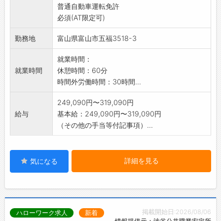
普通自動車運転免許
があるので、
必須(AT限定可)
未経験の方でも安心して始めていただけます。
一緒にお客さまを笑顔にして、<食の感動体験>
勤務地
富山県富山市五福3518-3
を
お届けするお仕事しませんか?
就業時間：
変更範囲:変更なし
就業時間
休憩時間：60分
時間外労働時間：30時間...
249,090円〜319,090円
給与
基本給：249,090円〜319,090円
（その他の手当等付記事項）...
詳細を見る
気になる
掲載開始日:2026/08/06
ハローワーク求人
新着