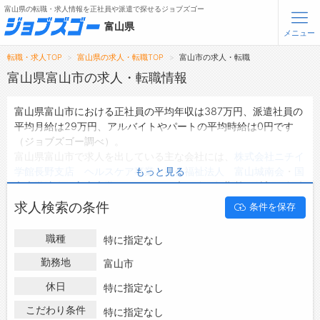
富山県の転職・求人情報を正社員や派遣で探せるジョブズゴー
富山県
メニュー
転職・求人TOP
富山県の求人・転職TOP
富山市の求人・転職
無料会員登録
ログイン
富山県富山市の求人・転職情報
富山県富山市における正社員の平均年収は387万円、派遣社員の
メニュー
平均月給は29万円、アルバイトやパートの平均時給は0円です
（ジョブズゴー調べ）。
トップ
富山県富山市で求人を出している主な会社には、
株式会社ニチイ
詳細情報で求人を探す
学館長野支店 ヘルスケア事業
・
社会福祉法人 富山城南会
・
国
もっと見る
立大学法人 富山大学
などがあり、未経験や短期等ご希望の条件
で絞り込みができます。
転職支援サービスについて
求人検索の条件
条件を保存
富山県富山市の地域密着型の求人サイトであるジョブズゴーでは
富山県富山市の求人情報を2,253件取り扱っており、そのうち
正
転職ノウハウ(応募書類の書き方・面接対策など)
職種
特に指定なし
社員の求人
は1,908件、
派遣社員の求人
は34件、
アルバイト・パ
転職・採用コラム
ートの求人
は0件です。
勤務地
富山市
ハローワークにはない求人も多数扱っており、転職だけでなく、
休日
ジョブズゴーについて
特に指定なし
第二新卒から50代・60代以上の方の再就職も可能です。 富山県
富山市で求人・転職情報を探している方は、ぜひ興味のある職種
こだわり条件
特に指定なし
会社概要