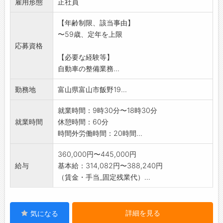
雇用形態
て、工場長としてご活
正社員
躍いただく予定です。なお、工場長としての着
【年齢制限、該当事由】
任時期やタイミング
〜59歳、定年を上限
は、あなたの働き方や適性に応じて柔軟に調整
応募資格
します。
【必要な経験等】
※まずは整備士として
自動車の整備業務...
定期点検や車検整備・納車前整備まで、多様な
工程に関わっていた
勤務地
富山県富山市飯野19...
だきます。お客様がより安心・安全なカーライ
フを続けるために、
就業時間：9時30分〜18時30分
何か困ったことが起きた際に頼られる重要な存
就業時間
休憩時間：60分
在となります。
時間外労働時間：20時間...
※業務変更範囲:会社の定める範囲
360,000円〜445,000円
給与
基本給：314,082円〜388,240円
（賃金・手当_固定残業代）...
詳細を見る
気になる