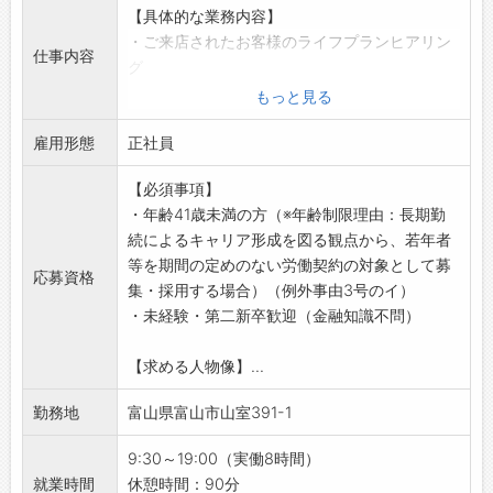
【具体的な業務内容】
・ご来店されたお客様のライフプランヒアリン
仕事内容
グ
・保険の加入・見直しに関するご相談対応
もっと見る
・生保・損保を含む複数社商品の比較提案
雇用形態
・契約手続き、更新・見直し時のアフターフォ
正社員
ロー
【必須事項】
・顧客データ管理、来店予約対応
・年齢41歳未満の方（※年齢制限理由：長期勤
・地域イベント・マネーセミナーでの情報発信
続によるキャリア形成を図る観点から、若年者
（希望者）
等を期間の定めのない労働契約の対象として募
【1日の仕事の流れ（例）】
応募資格
集・採用する場合）（例外事由3号のイ）
9:30 朝礼・店舗ミーティング
・未経験・第二新卒歓迎（金融知識不問）
10:00 予約のお客様と面談（保険見直しのご
相談）
【求める人物像】...
12:00 ランチ休憩
13:00 新規来店対応・資料作成
勤務地
富山県富山市山室391-1
15:00 契約手続きやフォローコール
17:00 相談記録まとめ、翌日の準備
9:30～19:00（実働8時間）
19:00 退社
就業時間
休憩時間：90分