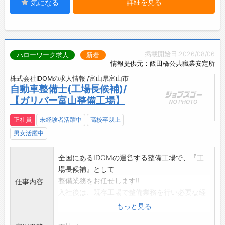
詳細を見る
気になる
・20代～30代の役職者も活躍しており、自分
に合った目標を持って働けることが当社の強み
です◎
【先輩社員の声】
掲載開始日:2026/08/06
ハローワーク求人
新着
「研修期間中は、教育担当の方が私たちのペー
情報提供元：飯田橋公共職業安定所
スに合わせて進めてくださり、あっという間に
株式会社IDOMの求人情報 /富山県富山市
時間が過ぎました。」
自動車整備士(工場長候補)/
「お客様一人ひとりとじっくり向き合える環境
【ガリバー富山整備工場】
があり、丁寧に接客することで、お客様から
『こんなに親切に対応してもらえるなんて！』
正社員
未経験者活躍中
高校卒以上
と感動の声をいただくこともあり、とても嬉し
男女活躍中
かったです。
また、先輩方も皆さん親切で優しく、知識や
全国にあるIDOMの運営する整備工場で、『工
スキルが豊富なので、尊敬しています。
場長候補』として
いつか私も『この人についていきたい！』と
整備業務をお任せします!!
仕事内容
思ってもらえるようなスタッフになりたいで
入社後は、既存工場で整備業務を行い必要な経
す。」
験を積んでいただき
もっと見る
ます。その後、新規工場の立ち上げ等に際し