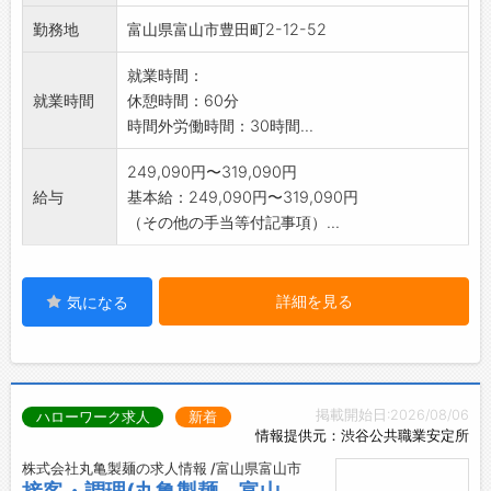
一緒にお客さまを笑顔にして、<食の感動体験>
勤務地
富山県富山市豊田町2-12-52
を
お届けするお仕事しませんか?
就業時間：
変更範囲:変更なし
就業時間
休憩時間：60分
時間外労働時間：30時間...
249,090円〜319,090円
給与
基本給：249,090円〜319,090円
（その他の手当等付記事項）...
詳細を見る
気になる
掲載開始日:2026/08/06
ハローワーク求人
新着
情報提供元：渋谷公共職業安定所
株式会社丸亀製麺の求人情報 /富山県富山市