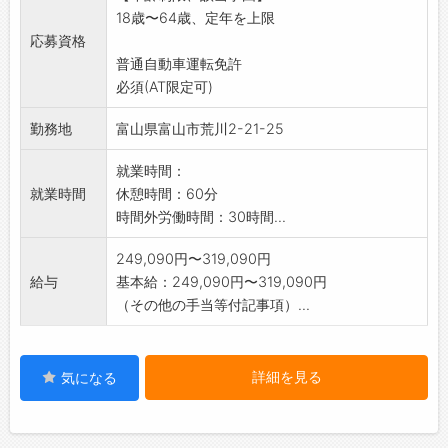
18歳〜64歳、定年を上限
般を
応募資格
網羅したマニュアルの他、先輩スタッフの指導
普通自動車運転免許
があるので、
必須(AT限定可)
未経験の方でも安心して始めていただけます。
一緒にお客さまを笑顔にして、<食の感動体験>
勤務地
富山県富山市荒川2-21-25
を
お届けするお仕事しませんか?
就業時間：
変更範囲:変更なし
就業時間
休憩時間：60分
時間外労働時間：30時間...
249,090円〜319,090円
給与
基本給：249,090円〜319,090円
（その他の手当等付記事項）...
詳細を見る
気になる