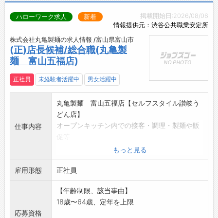
掲載開始日:2026/08/06
ハローワーク求人
新着
情報提供元：渋谷公共職業安定所
株式会社丸亀製麺の求人情報 /富山県富山市
(正)店長候補/総合職(丸亀製
麺 富山五福店)
正社員
未経験者活躍中
男女活躍中
丸亀製麺 富山五福店【セルフスタイル讃岐う
どん店】
オープンキッチン内での接客・調理・製麺や販
仕事内容
促等
研修センターや研修に特化した店舗で4ヶ月
もっと見る
間、
雇用形態
店舗運営を基礎から学び、更なるOJTを経て、
正社員
店長を目指していただきます。
【年齢制限、該当事由】
分かりやすいレシピ、業務対応に関する内容全
18歳〜64歳、定年を上限
般を
応募資格
網羅したマニュアルの他、先輩スタッフの指導