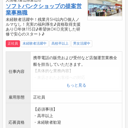
人情報 /富山県富山市
大の喜びです♪
ソフトバンクショップの提案営
【約2ヶ月間の充実した研修カリキュラム】
業事務職
◆座学研修
未経験者活躍中！残業月5H以内◎個人ノ
ルマなし！充実の福利厚生♪資格取得支援
・入社後14日間の座学研修で、ビジネスマナー
あり◎年休115日♪希望休OK◎充実した研
や接客スキル、各種サービスや機種のスペック
修で安心のスタート♪
をはじめとする専門知識を習得します。
正社員
未経験者活躍中
高校卒以上
男女活躍中
↓
◆OJT研修
・店舗配属後、入社して2ヶ月間はOJTにより
携帯電話の販売および受付など店舗運営業務全
先輩がしっかりとサポートします♪
般を担当していただきます。
・分からないことがあればすぐに相談できる環
【具体的な業務内容】
仕事内容
境で、実務を通じてスキルを磨けます◎
・来店されたお客様への対応
・先輩社員の8割以上が業界未経験からの入社
・新サービス・プランのご案内
もっと見る
で、悩みにも共感しやすく、実体験を活かした
◎店舗配属後は、シンプルな業務からお任せし
的確なアドバイスをしてくれます＾＾
雇用形態
ます！
正社員
◆社内研修
【おすすめポイント】
【必須事項】
・店舗配属後も、全社員向けに定期的に開催さ
◇未経験の方・ブランクがある方もOK！
・高卒以上
れる研修で、人間力を高める機会があります！
・充実した研修とサポート体制で安心してスタ
応募資格
・未経験者歓迎
・「コミュニケーション能力研修」「チームワ
ートできます◎