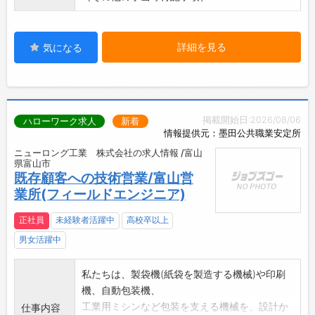
詳細を見る
気になる
掲載開始日:2026/08/06
ハローワーク求人
新着
情報提供元：墨田公共職業安定所
ニューロング工業 株式会社の求人情報 /富山
県富山市
既存顧客への技術営業/富山営
業所(フィールドエンジニア)
正社員
未経験者活躍中
高校卒以上
男女活躍中
私たちは、製袋機(紙袋を製造する機械)や印刷
機、自動包装機、
工業用ミシンなど包装を支える機械を、設計か
仕事内容