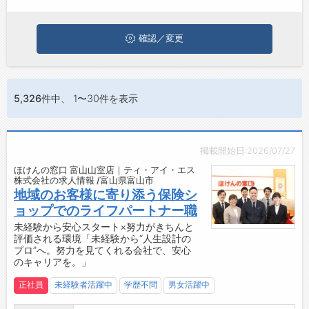
に応募してみてくださいね。
お問い合わせ
よくあるご質問
確認／変更
5,326件
中、 1〜30件を表示
掲載開始日:2026/07/27
ほけんの窓口 富山山室店｜ティ・アイ・エス
株式会社の求人情報 /富山県富山市
地域のお客様に寄り添う保険シ
ョップでのライフパートナー職
未経験から安心スタート×努力がきちんと
評価される環境「未経験から“人生設計の
プロ”へ。努力を見てくれる会社で、安心
のキャリアを。」
正社員
未経験者活躍中
学歴不問
男女活躍中