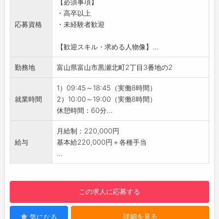
【必須事項】
・店舗配属後も、全社員向けに定期的に開催さ
◇未経験の方・ブランクがある方もOK！
・高卒以上
れる研修で、人間力を高める機会があります！
・充実した研修とサポート体制で安心してスタ
応募資格
・未経験者歓迎
・「コミュニケーション能力研修」「チームワ
ートできます◎
ーク研修」「話し方研修」など、 ゲームや実践
◇個人ノルマなし！
【歓迎スキル・求める人物像】...
を交えながら、楽しくスキルアップできる内容
・みんなで協力しながら、目標達成を目指して
です♪
業務に取り組みます＾＾
勤務地
富山県富山市黒瀬北町2丁目3番地の2
【ステップアップ】
◇携帯キャリアの乗り換え不要♪
・資格取得支援や試験のバックアップが充実し
・入社後も、ご利用中のキャリアをそのままお
1）09:45～18:45（実働8時間）
ており、社員の成長をサポートします！
使いいただけます！
就業時間
2）10:00～19:00（実働8時間）
・個人の頑張りをしっかり評価し、店長や副店
◇残業は月平均5時間◎
休憩時間：60分...
長などの管理職へのキャリアアップも可能です
・オンとオフのメリハリをつけながら働ける環
◎
境です♪
月給制：220,000円
・社歴や年齢に関係なく、チャレンジする意欲
【1日の業務の流れ】
給与
基本給220,000円＋各種手当
を大切にし、応援します♪
■開店：朝一番のお客様を笑顔でお出迎え！
...
【職場の雰囲気】
■接客：​お客様一人ひとり丁寧に向き合いま
・社員同士の仲が良く、活気あふれる職場でや
す！
りがいを持って働ける環境です♪
■先輩と交流：分からないことがあればすぐに
この求人に応募する
・20代～30代の役職者も活躍しており、自分
相談できます♪
に合った目標を持って働けることが当社の強み
■売上管理：​日々の売上を確認します。
詳細を見る
気になる
です◎
■閉店：​一日の振り返りを行い、翌日に備えま