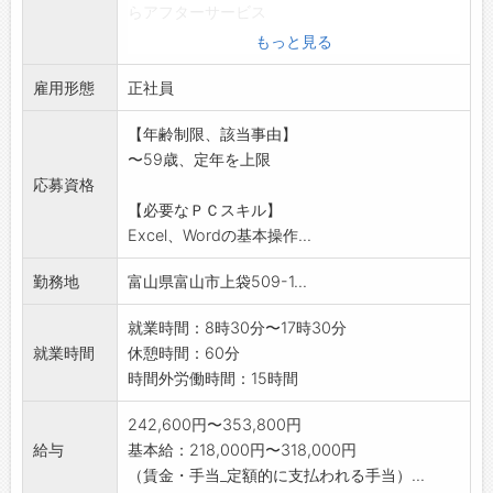
らアフターサービス
まで一貫して手掛けるメーカーです。あの有名
もっと見る
なショップやカフェ
雇用形態
の紙袋、実は当社の機械で作られています♪
正社員
*技術スタッフとして主にカスタマーサービス業
【年齢制限、該当事由】
務を担当します。
〜59歳、定年を上限
6ヶ月の新入社員研修で製品知識等を習得
応募資格
し、その後先輩社員が
【必要なＰＣスキル】
OJTで徐々に業務をお教えしますので、未経
Excel、Wordの基本操作...
験でも安心です。
機械いじりが好きな方にもぴったり☆
勤務地
富山県富山市上袋509-1...
*既存のお客様のフォローを軸に信頼関係を深め
ていきます。
就業時間：8時30分〜17時30分
<主なお仕事>
就業時間
休憩時間：60分
・お客様からの問い合わせへの技術的な提案営
時間外労働時間：15時間
業、機械の据付、納
品対応、アフターサービス(点検・修理・メン
242,600円〜353,800円
テナンス)等
給与
基本給：218,000円〜318,000円
（賃金・手当_定額的に支払われる手当）...