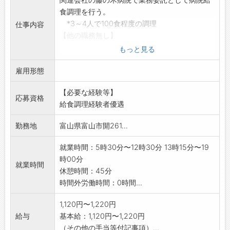
食調理を行う。
*3～4人で100食程度の調理
仕事内容
【他の職務無し】
転勤なし
もっと見る
他部署での仕事なし
雇用形態
【変更の範囲:変更なし】
【必要な経験等】
応募資格
給食調理経験者優遇
勤務地
富山県富山市開261...
就業時間：5時30分〜12時30分 13時15分〜19
時00分
就業時間
休憩時間：45分
時間外労働時間：0時間...
1,120円〜1,220円
給与
基本給：1,120円〜1,220円
（その他の手当等付記事項）...