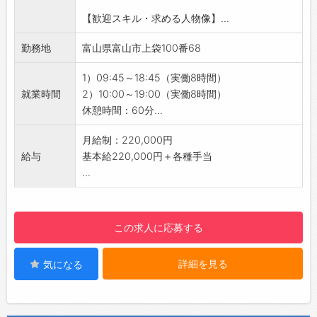
ーク研修」「話し方研修」など、 ゲームや実践
◇個人ノルマなし！
【歓迎スキル・求める人物像】...
を交えながら、楽しくスキルアップできる内容
・みんなで協力しながら、目標達成を目指して
です♪
業務に取り組みます＾＾
勤務地
富山県富山市上袋100番68
【ステップアップ】
◇携帯キャリアの乗り換え不要♪
・資格取得支援や試験のバックアップが充実し
・入社後も、ご利用中のキャリアをそのままお
1）09:45～18:45（実働8時間）
ており、社員の成長をサポートします！
使いいただけます！
就業時間
2）10:00～19:00（実働8時間）
・個人の頑張りをしっかり評価し、店長や副店
◇残業は月平均5時間◎
休憩時間：60分...
長などの管理職へのキャリアアップも可能です
・オンとオフのメリハリをつけながら働ける環
◎
境です♪
月給制：220,000円
・社歴や年齢に関係なく、チャレンジする意欲
【1日の業務の流れ】
給与
基本給220,000円＋各種手当
を大切にし、応援します♪
■開店：朝一番のお客様を笑顔でお出迎え！
...
【職場の雰囲気】
■接客：​お客様一人ひとり丁寧に向き合いま
・社員同士の仲が良く、活気あふれる職場でや
す！
りがいを持って働ける環境です♪
■先輩と交流：分からないことがあればすぐに
この求人に応募する
・20代～30代の役職者も活躍しており、自分
相談できます♪
に合った目標を持って働けることが当社の強み
■売上管理：​日々の売上を確認します。
詳細を見る
気になる
です◎
■閉店：​一日の振り返りを行い、翌日に備えま
【先輩社員の声】
す！
「研修期間中は、教育担当の方が私たちのペー
【やりがい】
スに合わせて進めてくださり、あっという間に
・幅広い年齢層のお客様と接する中で、自然と