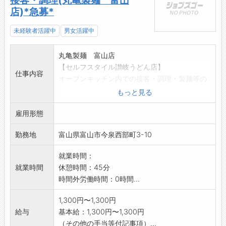
接客・調理(丸亀製麺 富山
店)*急募*
未経験者活躍中
男女活躍中
丸亀製麺 富山店
【セルフスタイル讃岐うどん店】
仕事内容
オープンキッチン内での接客・調理・製麺等の
お仕事です。
もっと見る
分かりやすいレシピや先輩スタッフの指導があ
雇用形態
るので、未経験の方
でも安心してお仕事して頂けます。
勤務地
富山県富山市今泉西部町3-10
一緒にお客様を笑顔にするお仕事しませんか?
変更範囲:変更なし
就業時間：
就業時間
休憩時間：45分
時間外労働時間：0時間...
1,300円〜1,300円
給与
基本給：1,300円〜1,300円
（その他の手当等付記事項）...