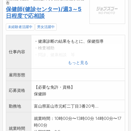
市
保健師(健診センター)/週3～5
日程度で応相談
未経験者活躍中
男女活躍中
・健康診断の結果をもとに、保健指導
・検査補助
仕事内容
・問診、健康相談 等
【変更範囲:法人の定める業務】
もっと見る
雇用形態
【必要な免許・資格】
応募資格
保健師
勤務地
富山県富山市元町二丁目3番20号...
就業時間：10時00分〜13時00分 14時00分〜17
時00分
就業時間