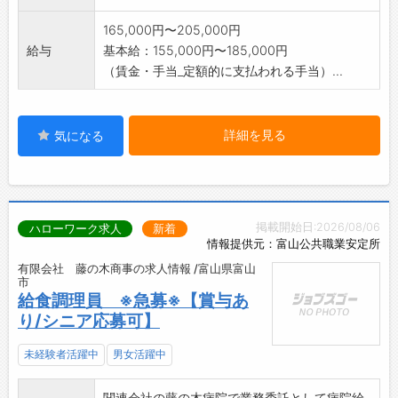
165,000円〜205,000円
給与
基本給：155,000円〜185,000円
（賃金・手当_定額的に支払われる手当）...
詳細を見る
気になる
掲載開始日:2026/08/06
ハローワーク求人
新着
情報提供元：富山公共職業安定所
有限会社 藤の木商事の求人情報 /富山県富山
市
給食調理員 ※急募※【賞与あ
り/シニア応募可】
未経験者活躍中
男女活躍中
関連会社の藤の木病院で業務委託として病院給