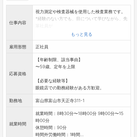
視力測定や検査器械を使用した検査業務です。
*経験のない方でも、目について学びながら、先
仕事内容
輩社員が
丁寧に指導します。
もっと見る
*やりがいのあるお仕事です。ぜひご応募くださ
雇用形態
い。
正社員
【変更の範囲:変更なし】
【年齢制限、該当事由】
〜59歳、定年を上限
応募資格
【必要な経験等】
眼鏡店での勤務経験がある方歓迎。
勤務地
富山県富山市天正寺311-1
就業時間：8時30分〜18時00分 9時00分〜15
時00分
就業時間
休憩時間：90分
時間外労働時間：1時間...