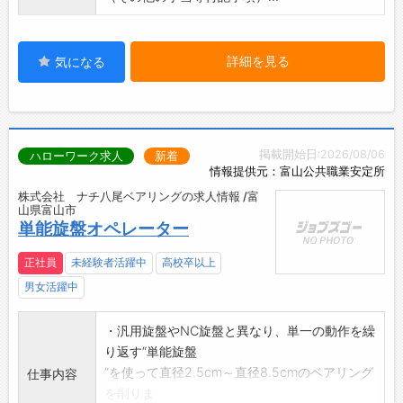
詳細を見る
気になる
掲載開始日:2026/08/06
ハローワーク求人
新着
情報提供元：富山公共職業安定所
株式会社 ナチ八尾ベアリングの求人情報 /富
山県富山市
単能旋盤オペレーター
正社員
未経験者活躍中
高校卒以上
男女活躍中
・汎用旋盤やNC旋盤と異なり、単一の動作を繰
り返す“単能旋盤
”を使って直径2.5cm～直径8.5cmのベアリング
仕事内容
を削りま