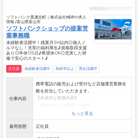
時間が過ぎました。」
コミュニケーションスキルが磨かれ、自分自身
掲載開始日:2026/07/07
「お客様一人ひとりとじっくり向き合える環境
の成長を実感できます◎
ソフトバンク黒瀬北町｜株式会社NDPの求人
があり、丁寧に接客することで、お客様から
・お客様から感謝の言葉をいただける瞬間は最
情報 /富山県富山市
『こんなに親切に対応してもらえるなんて！』
大の喜びです♪
ソフトバンクショップの提案営
と感動の声をいただくこともあり、とても嬉し
【約2ヶ月間の充実した研修カリキュラム】
業事務職
かったです。
◆座学研修
未経験者活躍中！残業月5H以内◎個人ノ
ルマなし！充実の福利厚生♪資格取得支援
また、先輩方も皆さん親切で優しく、知識や
・入社後14日間の座学研修で、ビジネスマナー
あり◎年休115日♪希望休OK◎充実した研
スキルが豊富なので、尊敬しています。
や接客スキル、各種サービスや機種のスペック
修で安心のスタート♪
いつか私も『この人についていきたい！』と
をはじめとする専門知識を習得します。
正社員
未経験者活躍中
高校卒以上
男女活躍中
思ってもらえるようなスタッフになりたいで
↓
す。」
◆OJT研修
・店舗配属後、入社して2ヶ月間はOJTにより
携帯電話の販売および受付など店舗運営業務全
先輩がしっかりとサポートします♪
般を担当していただきます。
・分からないことがあればすぐに相談できる環
【具体的な業務内容】
仕事内容
境で、実務を通じてスキルを磨けます◎
・来店されたお客様への対応
・先輩社員の8割以上が業界未経験からの入社
・新サービス・プランのご案内
もっと見る
で、悩みにも共感しやすく、実体験を活かした
◎店舗配属後は、シンプルな業務からお任せし
的確なアドバイスをしてくれます＾＾
雇用形態
ます！
正社員
◆社内研修
【おすすめポイント】