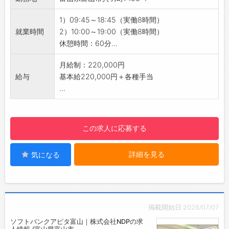
◇携帯キャリアの乗り換え不要♪
・入社後も、ご利用中のキャリアをそのままお
1）09:45～18:45（実働8時間）
使いいただけます！
就業時間
2）10:00～19:00（実働8時間）
◇残業は月平均5時間◎
休憩時間：60分...
・オンとオフのメリハリをつけながら働ける環
境です♪
月給制：220,000円
【1日の業務の流れ】
給与
基本給220,000円＋各種手当
■開店：朝一番のお客様を笑顔でお出迎え！
...
■接客：​お客様一人ひとり丁寧に向き合いま
す！
■先輩と交流：分からないことがあればすぐに
この求人に応募する
相談できます♪
■売上管理：​日々の売上を確認します。
詳細を見る
気になる
■閉店：​一日の振り返りを行い、翌日に備えま
す！
【やりがい】
・幅広い年齢層のお客様と接する中で、自然と
コミュニケーションスキルが磨かれ、自分自身
掲載開始日:2026/07/07
の成長を実感できます◎
ソフトバンクアピタ富山｜株式会社NDPの求
・お客様から感謝の言葉をいただける瞬間は最