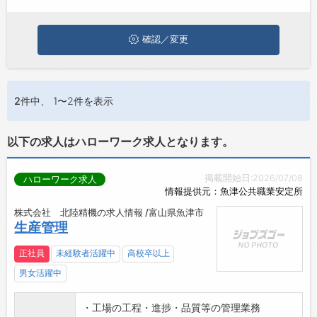
は、ぜひ興味のある職種に応募してみてくださいね。
お問い合わせ
よくあるご質問
確認／変更
2件
中、 1〜2件を表示
以下の求人はハローワーク求人となります。
掲載開始日:2026/07/08
ハローワーク求人
情報提供元：魚津公共職業安定所
株式会社 北陸精機の求人情報 /富山県魚津市
生産管理
正社員
未経験者活躍中
高校卒以上
男女活躍中
・工場の工程・進捗・品質等の管理業務