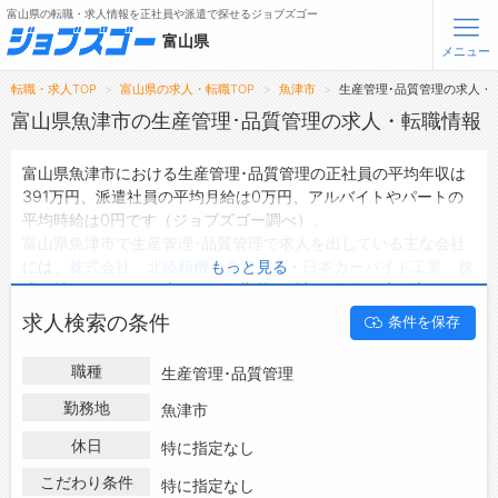
富山県の転職・求人情報を正社員や派遣で探せるジョブズゴー
富山県
メニュー
転職・求人TOP
富山県の求人・転職TOP
魚津市
生産管理･品質管理の求人・
無料会員登録
ログイン
富山県魚津市の生産管理･品質管理の求人・転職情報
富山県魚津市における生産管理･品質管理の正社員の平均年収は
メニュー
391万円、派遣社員の平均月給は0万円、アルバイトやパートの
平均時給は0円です（ジョブズゴー調べ）。
トップ
富山県魚津市で生産管理･品質管理で求人を出している主な会社
詳細情報で求人を探す
には、
株式会社 北陸精機 青海支店
・
日本カーバイド工業 株
もっと見る
式会社
などがあり、未経験や短期等ご希望の条件で絞り込みがで
きます。
転職支援サービスについて
求人検索の条件
条件を保存
富山県魚津市の地域密着型の求人サイトであるジョブズゴーでは
富山県魚津市の求人情報を2件取り扱っており、そのうち
正社員
転職ノウハウ(応募書類の書き方・面接対策など)
職種
生産管理･品質管理
の求人
は2件、
派遣社員の求人
は0件、
アルバイト・パートの求
転職・採用コラム
人
は0件です。
勤務地
魚津市
ハローワークにはない求人も多数扱っており、転職だけでなく、
休日
ジョブズゴーについて
特に指定なし
第二新卒から50代・60代以上の方の再就職も可能です。 富山県
魚津市で生産管理･品質管理の求人・転職情報を探している方
こだわり条件
特に指定なし
会社概要