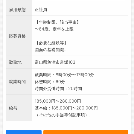
WM-6000(キーエンス)・巻尺等使用
雇用形態
※未経験者の方にも基本から教えます。
正社員
「変更範囲:変更なし」
【年齢制限、該当事由】
*応募される方は、ハローワークからの「紹介
〜64歳、定年を上限
状」の交付を受けて
応募資格
下さい
【必要な経験等】
図面の基礎知識...
勤務地
富山県魚津市道坂103
就業時間：8時00分〜17時00分
就業時間
休憩時間：60分
時間外労働時間：20時間
185,000円〜280,000円
給与
基本給：185,000円〜280,000円
（その他の手当等付記事項）...