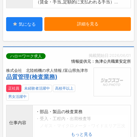
（賃金・手当_定額的に支払われる手当）...
詳細を見る
気になる
掲載開始日:2026/06/01
ハローワーク求人
情報提供元：魚津公共職業安定所
株式会社 北陸精機の求人情報 /富山県魚津市
品質管理(検査業務)
正社員
未経験者活躍中
高校卒以上
男女活躍中
・部品・製品の検査業務
・受入・工程内・出荷検査等
仕事内容
ノギス・マイクロメータ・ワイドエリア三次
元測定機
もっと見る