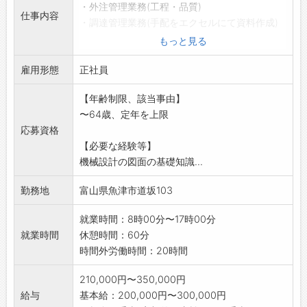
・外注管理業務(工程・品質)
仕事内容
・調達管理業務(手配をエクセルにて資料作成)
現在 男性7名:女性4名在籍
もっと見る
・変更範囲:変更なし
雇用形態
*応募される方は、ハローワークからの「紹介
正社員
状」の交付を受けて
【年齢制限、該当事由】
下さい
〜64歳、定年を上限
応募資格
【必要な経験等】
機械設計の図面の基礎知識...
勤務地
富山県魚津市道坂103
就業時間：8時00分〜17時00分
就業時間
休憩時間：60分
時間外労働時間：20時間
210,000円〜350,000円
給与
基本給：200,000円〜300,000円