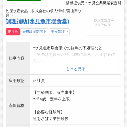
情報提供元：氷見公共職業安定所
釣屋水産食品 株式会社の求人情報 /富山県氷
見市
調理補助(氷見魚市場食堂)
正社員
未経験者活躍中
男女活躍中
*氷見魚市場食堂での鮮魚の下処理など
魚の頭を取ったり、3枚におろしたりする作
仕事内容
業です。
ネタ切りもしていただきます。
もっと見る
「変更範
雇用形態
囲:変更なし」
正社員
※面接希望の方はハローワークから『紹介状』
【年齢制限、該当事由】
の交付を
〜64歳、定年を上限
受けてください。
応募資格
【必要な経験等】
魚をさばく業務経験