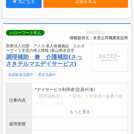
詳細を見る
気になる
掲載開始日:2026/07/06
ハローワーク求人
情報提供元：氷見公共職業安定所
医療法人社団 アスカ 老人保健施設 エルダ
ーヴィラ氷見の求人情報 /富山県氷見市
調理補助 兼 介護補助(さっ
さきテルマエデイサービス)
未経験者活躍中
男女活躍中
*デイサービス利用者(定員40名)
調理補助員として厨房にて利用者の食事の盛
仕事内容
りつけ、配膳等
介護補助員としてフロアでのお茶出し、清掃
もっと見る
等
雇用形態
◆2022ユースエール認定企業です。
「若者雇用促進法」に基づき、若者・未経験