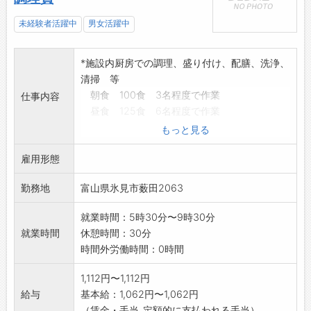
未経験者活躍中
男女活躍中
*施設内厨房での調理、盛り付け、配膳、洗浄、
清掃 等
朝食 100食 3名程度で作業
仕事内容
昼食 125食 6名程度で作業
夕食 100食 5名程度で作業
もっと見る
「変更範囲:
雇用形態
変更なし」
※面接希望の方はハローワークから『紹介状』
勤務地
富山県氷見市薮田2063
の交付を
受けて下さい。
就業時間：5時30分〜9時30分
就業時間
休憩時間：30分
時間外労働時間：0時間
1,112円〜1,112円
給与
基本給：1,062円〜1,062円
（賃金・手当_定額的に支払われる手当）...