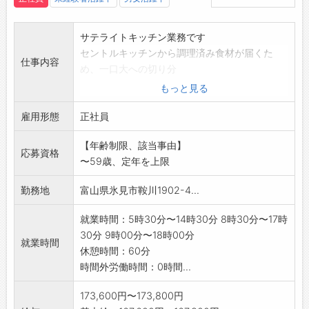
サテライトキッチン業務です
セントルキッチンから調理済み食材が届くた
仕事内容
め、一口大への切り分
けや食材を和えたり汁物うを作るなど調理作業
もっと見る
はほぼありません
雇用形態
加熱、盛り付け、配膳、下膳、洗浄、お茶の提
正社員
供などが主な業務で
【年齢制限、該当事由】
す
応募資格
〜59歳、定年を上限
【変更範囲:変更なし】
勤務地
富山県氷見市鞍川1902-4...
就業時間：5時30分〜14時30分 8時30分〜17時
30分 9時00分〜18時00分
就業時間
休憩時間：60分
時間外労働時間：0時間...
173,600円〜173,800円