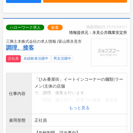
掲載開始日:2026/08/01
ハローワーク求人
新着
情報提供元：氷見公共職業安定所
三興土木株式会社の求人情報 /富山県氷見市
調理、接客
正社員
未経験者活躍中
男女活躍中
「ひみ番屋街」イートインコーナーの麺類(ラー
メン)主体の店舗
で、調理、接客を行います。
仕事内容
・調理、盛り付け、対面での接客、食器洗
浄、清掃など
もっと見る
・毎日の売上集計作業(Excel入力)、食材在庫
雇用形態
管理、発注
正社員
業務など
【年齢制限、該当事由】