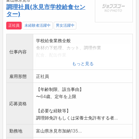
富山県氷見市
調理社員(氷見市学校給食セン
ター)
正社員
未経験者活躍中
男女活躍中
学校給食業務全般
食材の下処理、カット、調理作業
仕事内容
配食、配缶作業
洗浄作業
もっと見る
上記に関する事務作業もあります。
雇用形態
【変更の範囲:なし】
正社員
【年齢制限、該当事由】
〜64歳、定年を上限
応募資格
【必要な経験等】
調理師免許もしくは栄養士免許有する者...
勤務地
富山県氷見市加納135...