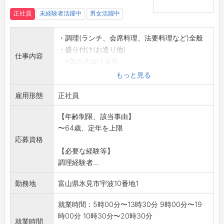
正社員
未経験者活躍中
男女活躍中
・調理(ランチ、会席料理、法要料理など)全般
・盛り付け(お造り他)
仕事内容
※魚がさばける方
【変更範囲:変更なし】
もっと見る
※面接希望の方はハローワークから『紹介
雇用形態
状』の交付を
正社員
受けて下さい。
【年齢制限、該当事由】
「変更範囲:会
〜64歳、定年を上限
社の定める業務」
応募資格
【必要な経験等】
調理経験者...
勤務地
富山県氷見市宇波10番地1
就業時間：5時00分〜13時30分 9時00分〜19
時00分 10時30分〜20時30分
就業時間