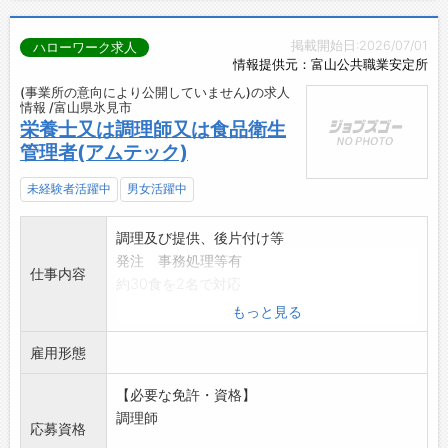
掲載開始日:2026/07/01
ハローワーク求人
情報提供元：富山公共職業安定所
(事業所の意向により公開していません)の求人
情報 /富山県氷見市
栄養士又は調理師又は食品衛生
管理者(アムテック)
未経験者活躍中
男女活躍中
調理及び提供、後片付け等
発注 事務処理等有
仕事内容
約30食を2名で対応
変更範囲:変更なし
もっと見る
雇用形態
【必要な免許・資格】
調理師
応募資格