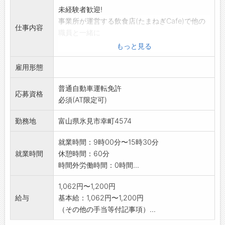
未経験者歓迎!
事業所が運営する飲食店(たまねぎCafe)で他の
仕事内容
職員と一緒に
調理業務を行って頂きます。障害のある人達も
もっと見る
共に働く職場です。
雇用形態
*利用者さんの送迎や商品の配達等をお願いする
場合もあります。
普通自動車運転免許
社有車(AT車)使用
応募資格
必須(AT限定可)
★ ★ 急 募 ★ ★
【変更範囲:会社の定める業務】
勤務地
富山県氷見市幸町4574
※面接希望の方はハローワークから『紹介状』
の交付を受けてくだ
就業時間：9時00分〜15時30分
さい。
就業時間
休憩時間：60分
時間外労働時間：0時間...
1,062円〜1,200円
給与
基本給：1,062円〜1,200円
（その他の手当等付記事項）...