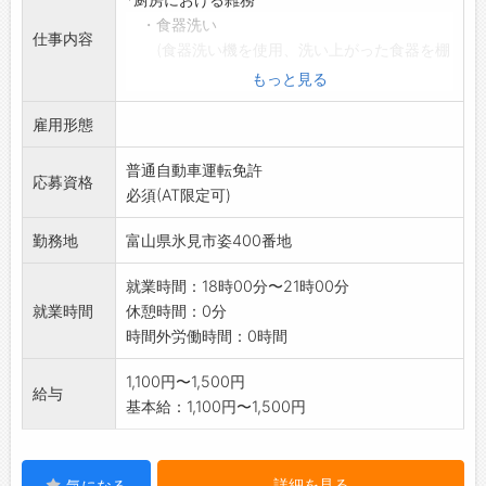
・食器洗い
仕事内容
(食器洗い機を使用、洗い上がった食器を棚
に戻す。)
もっと見る
*布団敷き
雇用形態
(シーツをかけて布団を敷く)等
◎雇用契約:1年毎の更新(4月～3月)
普通自動車運転免許
※面接希望の方はハローワークから『紹介状』
応募資格
必須(AT限定可)
の交付を
受けて下さい。
勤務地
富山県氷見市姿400番地
「変更範囲:
変更なし」
就業時間：18時00分〜21時00分
就業時間
休憩時間：0分
時間外労働時間：0時間
1,100円〜1,500円
給与
基本給：1,100円〜1,500円
詳細を見る
気になる