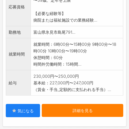
〜59歳、定年を上限
状」の交付を受けて下
応募資格
さい。オンライン自主応募の方は「紹介状」は
【必要な経験等】
不要です。
病院または福祉施設での業務経験...
勤務地
富山県氷見市島尾791...
就業時間：6時00分〜15時00分 9時00分〜18
時00分 10時00分〜19時00分
就業時間
休憩時間：60分
時間外労働時間：15時間...
230,000円〜250,000円
給与
基本給：227,000円〜247,000円
（賃金・手当_定額的に支払われる手当）...
詳細を見る
気になる