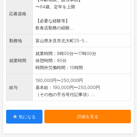
※店舗スタッフと業務を分担します。
〜64歳、定年を上限
◎食券券売機がある為、レジ作業はありません
応募資格
【変更範囲:変
【必要な経験等】
更なし】
飲食店勤務の経験...
※面接希望の方はハローワークから『紹介状』
の交付を
勤務地
富山県氷見市北大町25-5...
受けて下さい。
就業時間：8時00分〜17時00分
就業時間
休憩時間：90分
時間外労働時間：15時間
190,000円〜250,000円
給与
基本給：190,000円〜250,000円
（その他の手当等付記事項）...
詳細を見る
気になる