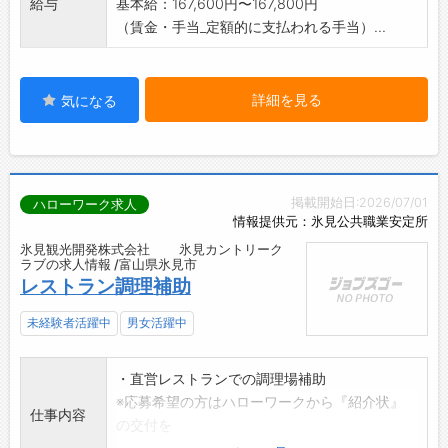
給与
基本給：167,600円〜167,800円
（賃金・手当_定額的に支払われる手当）...
詳細を見る
気になる
掲載開始日:2026/07/01
ハローワーク求人
情報提供元：氷見公共職業安定所
氷見観光開発株式会社 氷見カントリーク
ラブの求人情報 /富山県氷見市
レストラン調理補助
未経験者活躍中
男女活躍中
・直営レストランでの調理場補助
※応募希望の方はハローワークから『紹介状』
仕事内容
の交付を
受けて下さい。