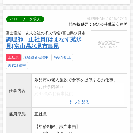
掲載開始日:2026/07/15
ハローワーク求人
情報提供元：金沢公共職業安定所
富士産業 株式会社の求人情報 /富山県氷見市
調理師 正社員(はまなす苑氷
見)富山県氷見市島尾
正社員
未経験者活躍中
高校卒以上
男女活躍中
氷見市の老人施設で食事を提供するお仕事。
≪お仕事内容≫
仕事内容
約45食のお食事提供
・食材の仕込みと調理
もっと見る
・出来上ったお料理の盛付と配膳
雇用形態
・食器の洗浄と厨房の清掃
正社員
変更範囲:会社の定める業務
【年齢制限、該当事由】
※応募される方は、ハローワークから「紹介