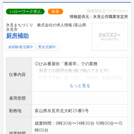
掲載開始日:2026/08/01
ハローワーク求人
新着
情報提供元：氷見公共職業安定所
氷見まちづくり 株式会社の求人情報 /富山県
氷見市
厨房補助
未経験者活躍中
男女活躍中
◎ひみ番屋街「番屋亭」での業務
・厨房での調理全般(揚げ物のできる方)
仕事内容
料理下準備、盛り付け、片付け、食器洗浄等
「変更範囲:会社の定める業務」
もっと見る
※面接希望の方はハローワークから「紹介状」
雇用形態
の交付を受けてくだ
さい。
勤務地
富山県氷見市北大町25番5号
就業時間：9時30分〜14時30分 10時00分〜15
時00分
就業時間