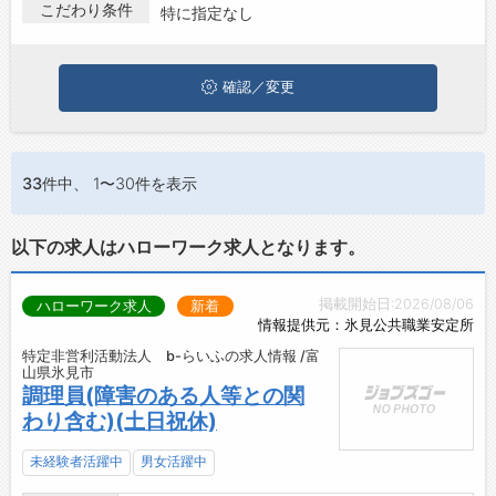
第二新卒から50代・60代以上の方の再就職も可能です。 富山県
こだわり条件
特に指定なし
お問い合わせ
氷見市で調理･製菓･バーテンダーの求人・転職情報を探している
方は、ぜひ興味のある職種に応募してみてくださいね。
よくあるご質問
確認／変更
33件
中、 1〜30件を表示
以下の求人はハローワーク求人となります。
掲載開始日:2026/08/06
ハローワーク求人
新着
情報提供元：氷見公共職業安定所
特定非営利活動法人 b-らいふの求人情報 /富
山県氷見市
調理員(障害のある人等との関
わり含む)(土日祝休)
未経験者活躍中
男女活躍中