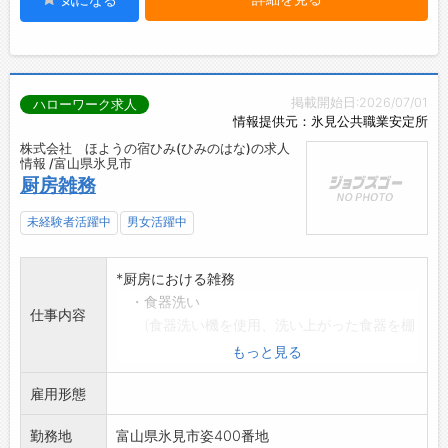
掲載開始日:2026/07/01
ハローワーク求人
情報提供元：氷見公共職業安定所
株式会社 ほようの宿ひみ(ひみのはな)の求人
情報 /富山県氷見市
厨房雑務
未経験者活躍中
男女活躍中
*厨房における雑務
・食器洗い
仕事内容
(食器洗い機を使用、洗い上がった食器を棚
に戻す)
もっと見る
*布団敷き
雇用形態
(シーツをかけて布団をひく)等
◎雇用契約:1年毎の更新(4月～3月)
勤務地
富山県氷見市姿400番地
※面接希望の方はハローワークから『紹介状』