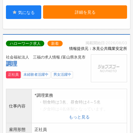
詳細を見る
気になる
掲載開始日:2026/08/03
ハローワーク求人
新着
情報提供元：氷見公共職業安定所
社会福祉法人 三福の求人情報 /富山県氷見市
調理
正社員
未経験者活躍中
男女活躍中
*調理業務
・朝食時は3名、昼食時は4～5名
仕事内容
・夕食時は4名体制となっています。
・1日1,200食程度の調理を担当します。
もっと見る
◎冷暖房完備された電化厨房で高齢者のお食事
雇用形態
を調理している
正社員