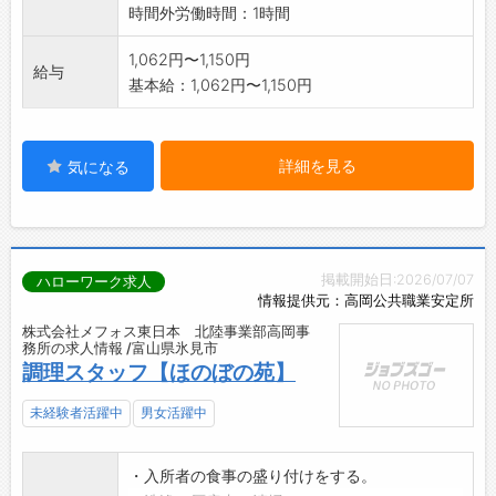
時間外労働時間：1時間
1,062円〜1,150円
給与
基本給：1,062円〜1,150円
詳細を見る
気になる
掲載開始日:2026/07/07
ハローワーク求人
情報提供元：高岡公共職業安定所
株式会社メフォス東日本 北陸事業部高岡事
務所の求人情報 /富山県氷見市
調理スタッフ【ほのぼの苑】
未経験者活躍中
男女活躍中
・入所者の食事の盛り付けをする。