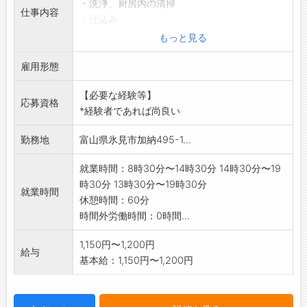
・洗浄、厨房内の清掃
仕事内容
・仕込み
*朝食90食、昼食130食、夕食90食程度
もっと見る
【変更範囲:変更なし】
雇用形態
【必要な経験等】
応募資格
*経験者であれば尚良い
勤務地
富山県氷見市加納495-1...
就業時間：8時30分〜14時30分 14時30分〜19
時30分 13時30分〜19時30分
就業時間
休憩時間：60分
時間外労働時間：0時間...
1,150円〜1,200円
給与
基本給：1,150円〜1,200円