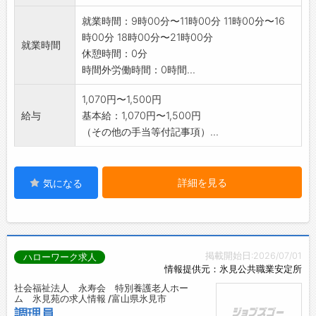
の交付を
就業時間：9時00分〜11時00分 11時00分〜16
受けて下さい。
時00分 18時00分〜21時00分
「変更範囲:
就業時間
休憩時間：0分
変更なし」
時間外労働時間：0時間...
1,070円〜1,500円
給与
基本給：1,070円〜1,500円
（その他の手当等付記事項）...
詳細を見る
気になる
掲載開始日:2026/07/01
ハローワーク求人
情報提供元：氷見公共職業安定所
社会福祉法人 永寿会 特別養護老人ホー
ム 氷見苑の求人情報 /富山県氷見市
調理員