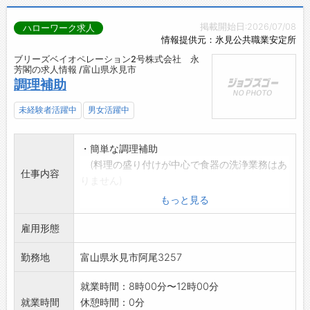
掲載開始日:2026/07/08
ハローワーク求人
情報提供元：氷見公共職業安定所
ブリーズベイオペレーション2号株式会社 永
芳閣の求人情報 /富山県氷見市
調理補助
未経験者活躍中
男女活躍中
・簡単な調理補助
(料理の盛り付けが中心で食器の洗浄業務はあ
仕事内容
りません)
・立ち作業が中心になります。
もっと見る
**未経験でも大丈
雇用形態
夫**
【変更範囲:会社の定める業
勤務地
富山県氷見市阿尾3257
務】
就業時間：8時00分〜12時00分
就業時間
休憩時間：0分