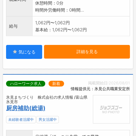
休憩時間：0分
時間外労働時間：0時間...
1,062円〜1,062円
給与
基本給：1,062円〜1,062円
詳細を見る
気になる
掲載開始日:2026/08/01
ハローワーク求人
新着
情報提供元：氷見公共職業安定所
氷見まちづくり 株式会社の求人情報 /富山県
氷見市
厨房補助(総湯)
未経験者活躍中
男女活躍中