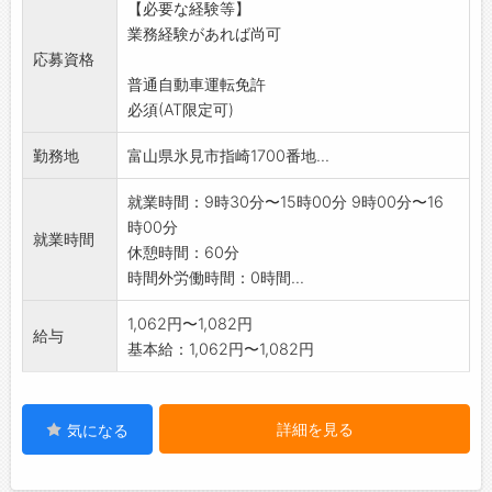
【必要な経験等】
者の採用育成に積極
業務経験があれば尚可
的で、しっかりと育て上げかつ育児休暇や有
応募資格
給休暇などの管理体
普通自動車運転免許
制が優良であると厚生労働大臣が認定した企
必須(AT限定可)
業です。
※面接希望の方はハローワークから『紹介状』
勤務地
富山県氷見市指崎1700番地...
の交付を受けて下さ
い。 「変更
就業時間：9時30分〜15時00分 9時00分〜16
範囲:変更なし」
時00分
就業時間
休憩時間：60分
時間外労働時間：0時間...
1,062円〜1,082円
給与
基本給：1,062円〜1,082円
詳細を見る
気になる