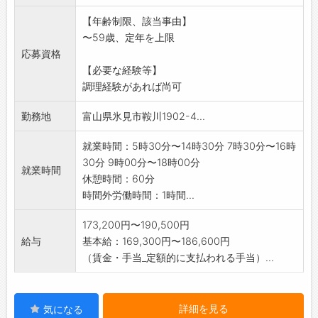
セントラルキッチンです。
【年齢制限、該当事由】
(セントラルキッチン:一か所で集中的に調
〜59歳、定年を上限
理、配送する)
応募資格
・配達業務はありません
【必要な経験等】
「変更範囲:変
調理経験があれば尚可
更なし」
※面接希望の方はハローワークから「紹介状」
勤務地
富山県氷見市鞍川1902-4...
の交付を
受けて下さい。
就業時間：5時30分〜14時30分 7時30分〜16時
30分 9時00分〜18時00分
就業時間
休憩時間：60分
時間外労働時間：1時間...
173,200円〜190,500円
給与
基本給：169,300円〜186,600円
（賃金・手当_定額的に支払われる手当）...
詳細を見る
気になる