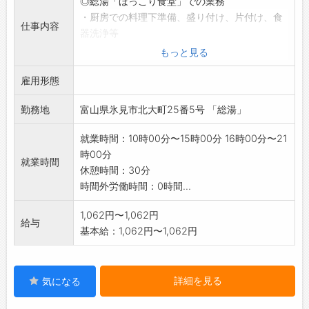
◎総湯「ほっこり食堂」での業務
・厨房での料理下準備、盛り付け、片付け、食
仕事内容
器洗浄等
食後のテーブル拭き 等
もっと見る
***配膳の作業はな
雇用形態
いです***
「変更範囲:変
勤務地
富山県氷見市北大町25番5号 「総湯」
更なし」
※面接希望の方はハローワークから「紹介状」
就業時間：10時00分〜15時00分 16時00分〜21
の交付を受けてくだ
時00分
さい。
就業時間
休憩時間：30分
時間外労働時間：0時間...
1,062円〜1,062円
給与
基本給：1,062円〜1,062円
詳細を見る
気になる