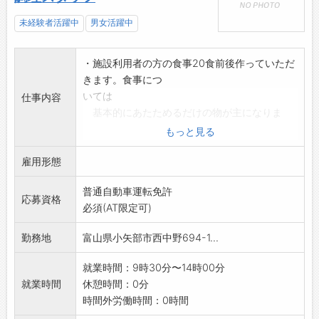
未経験者活躍中
男女活躍中
・施設利用者の方の食事20食前後作っていただ
きます。食事につ
いては
仕事内容
基本的にあたためるだけの物が主になりま
す。
もっと見る
盛り付け、片付けまでのお仕事になります。
雇用形態
【変更範囲:なし】
※面接を希望される方は、事前にハローワーク
普通自動車運転免許
の「紹介状」の交付
応募資格
必須(AT限定可)
を受けてください
勤務地
富山県小矢部市西中野694-1...
就業時間：9時30分〜14時00分
就業時間
休憩時間：0分
時間外労働時間：0時間