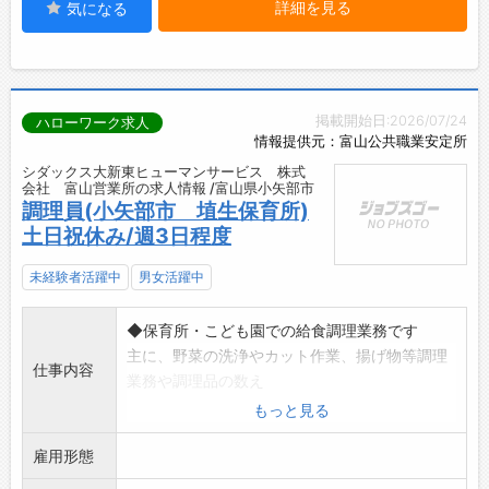
詳細を見る
気になる
掲載開始日:2026/07/24
ハローワーク求人
情報提供元：富山公共職業安定所
シダックス大新東ヒューマンサービス 株式
会社 富山営業所の求人情報 /富山県小矢部市
調理員(小矢部市 埴生保育所)
土日祝休み/週3日程度
未経験者活躍中
男女活躍中
◆保育所・こども園での給食調理業務です
主に、野菜の洗浄やカット作業、揚げ物等調理
仕事内容
業務や調理品の数え
、配膳、調理器具の洗浄作業、清掃業務、発
もっと見る
注、事務作業等
雇用形態
【変更範囲:変更なし】