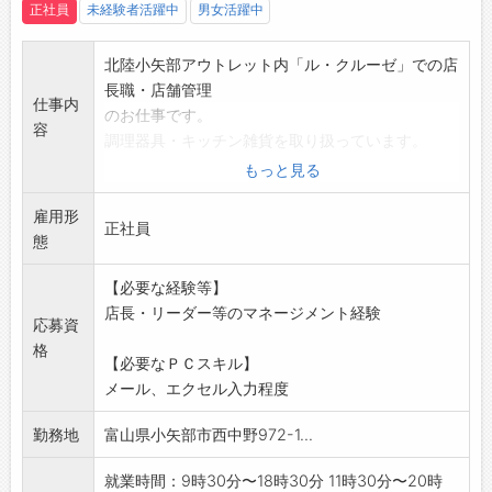
正社員
未経験者活躍中
男女活躍中
北陸小矢部アウトレット内「ル・クルーゼ」での店
長職・店舗管理
仕事内
のお仕事です。
容
調理器具・キッチン雑貨を取り扱っています。
売上管理・スタッフ育成等の店舗運営管理全般を行
もっと見る
って頂きます。
雇用形
○従事すべき業務の変更範囲:面接時等に別途明示
正社員
態
[請負業務]
【必要な経験等】
店長・リーダー等のマネージメント経験
応募資
格
【必要なＰＣスキル】
メール、エクセル入力程度
勤務地
富山県小矢部市西中野972-1...
就業時間：9時30分〜18時30分 11時30分〜20時