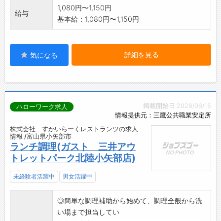
1,080円〜1,150円
給与
基本給：1,080円〜1,150円
詳細を見る
気になる
掲載開始日:2026/06/15
ハローワーク求人
情報提供元：三鷹公共職業安定所
株式会社 すかいらーくレストランツの求人
情報 /富山県小矢部市
ランチ調理(ガスト 三井アウ
トレットパーク北陸小矢部店)
未経験者活躍中
男女活躍中
◎簡単な調理補助から始めて、調理全般から洗
い場まで担当してい