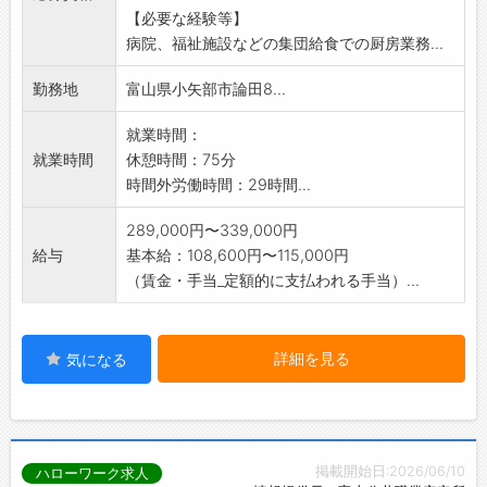
【必要な経験等】
・食材の下処理、カット
病院、福祉施設などの集団給食での厨房業務...
勤務地
富山県小矢部市論田8...
就業時間：
就業時間
休憩時間：75分
時間外労働時間：29時間...
289,000円〜339,000円
給与
基本給：108,600円〜115,000円
（賃金・手当_定額的に支払われる手当）...
詳細を見る
気になる
掲載開始日:2026/06/10
ハローワーク求人