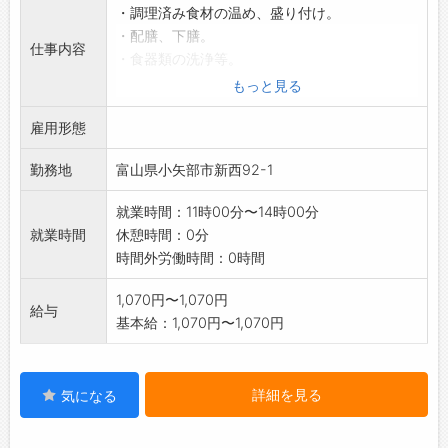
・調理済み食材の温め、盛り付け。
・配膳、下膳。
仕事内容
・食器類の洗浄等。
※利用定員10名の小規模でアットホームなデイ
もっと見る
サービスでの
雇用形態
お仕事です。
【変更範囲:会社の定める業務】
勤務地
富山県小矢部市新西92-1
就業時間：11時00分〜14時00分
就業時間
休憩時間：0分
時間外労働時間：0時間
1,070円〜1,070円
給与
基本給：1,070円〜1,070円
詳細を見る
気になる