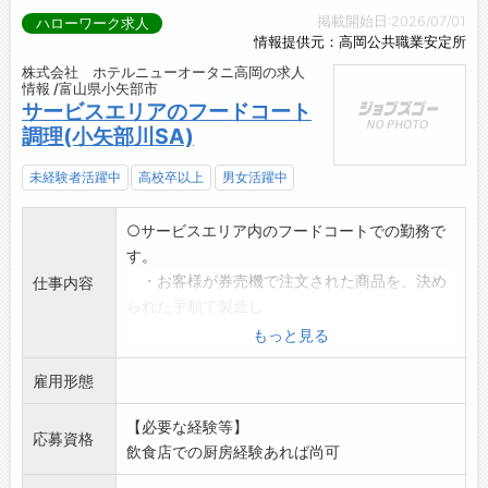
掲載開始日:2026/07/01
ハローワーク求人
情報提供元：高岡公共職業安定所
株式会社 ホテルニューオータニ高岡の求人
情報 /富山県小矢部市
サービスエリアのフードコート
調理(小矢部川SA)
未経験者活躍中
高校卒以上
男女活躍中
○サービスエリア内のフードコートでの勤務で
す。
・お客様が券売機で注文された商品を、決め
仕事内容
られた手順で製造し
提供
もっと見る
・昼食、夕食時間帯以外は、準備(仕込み)作
雇用形態
業があります
・食器の洗浄やフロアのモップ掛け、テーブ
【必要な経験等】
ル、椅子の整頓など
応募資格
飲食店での厨房経験あれば尚可
・食材補充
・閉店作業(券売機締め、片付け、清掃)