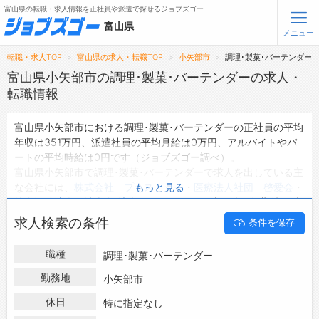
富山県の転職・求人情報を正社員や派遣で探せるジョブズゴー
富山県
メニュー
転職・求人TOP
富山県の求人・転職TOP
小矢部市
調理･製菓･バーテンダー
無料会員登録
ログイン
富山県小矢部市の調理･製菓･バーテンダーの求人・
転職情報
メニュー
富山県小矢部市における調理･製菓･バーテンダーの正社員の平均
年収は351万円、派遣社員の平均月給は0万円、アルバイトやパ
トップ
ートの平均時給は0円です（ジョブズゴー調べ）。
詳細情報で求人を探す
富山県小矢部市で調理･製菓･バーテンダーで求人を出している主
な会社には、
株式会社 プラス・シー
・
医療法人社団 啓愛会
・
もっと見る
転職支援サービスについて
社会福祉法人 清楽会(清楽園)
などがあり、未経験や短期等ご希
望の条件で絞り込みができます。
求人検索の条件
条件を保存
転職ノウハウ(応募書類の書き方・面接対策など)
富山県小矢部市の地域密着型の求人サイトであるジョブズゴーで
は富山県小矢部市の求人情報を7件取り扱っており、そのうち
正
転職・採用コラム
職種
調理･製菓･バーテンダー
社員の求人
は4件、
派遣社員の求人
は0件、
アルバイト・パート
の求人
は0件です。
勤務地
小矢部市
ジョブズゴーについて
ハローワークにはない求人も多数扱っており、転職だけでなく、
休日
特に指定なし
第二新卒から50代・60代以上の方の再就職も可能です。 富山県
会社概要