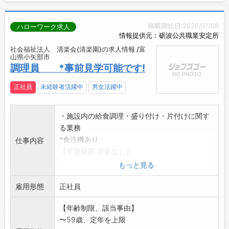
掲載開始日:2026/07/08
ハローワーク求人
情報提供元：砺波公共職業安定所
社会福祉法人 清楽会(清楽園)の求人情報 /富
山県小矢部市
調理員 *事前見学可能です!
正社員
未経験者活躍中
男女活躍中
・施設内の給食調理・盛り付け・片付けに関す
る業務
*食洗機あり
仕事内容
【変更範囲:変更なし】
※面接を希望される方は、事前にハローワーク
もっと見る
の「紹介状」の交付
雇用形態
を受けてください
正社員
【年齢制限、該当事由】
〜59歳、定年を上限