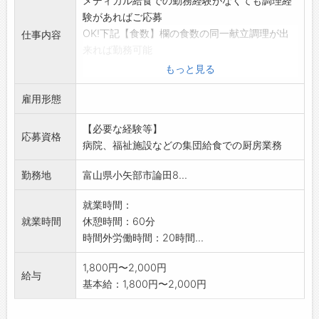
メディカル給食での勤務経験がなくても調理経
験があればご応募
OK!下記【食数】欄の食数の同一献立調理が出
仕事内容
来れば勤務可能
です。メディカル給食特有の作業内容は、OJT
もっと見る
期間にしっかり
雇用形態
とお教えいたします。
【食数】朝60食、昼65食、夕60食
【必要な経験等】
・調理・盛り付け、配膳
応募資格
病院、福祉施設などの集団給食での厨房業務
・食器、調理器具の洗浄
・翌日使用する野菜の仕込み
勤務地
富山県小矢部市論田8...
・食材の下処理、カット ≪業務請負≫
就業時間：
就業時間
休憩時間：60分
時間外労働時間：20時間...
1,800円〜2,000円
給与
基本給：1,800円〜2,000円