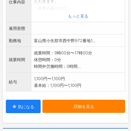
ただきます。
仕事内容
・食事の盛り付け
・焼き物、揚げ物等の簡単な調理
もっと見る
・食器洗い、消毒等
雇用形態
・その他付随する業務
*難しい仕事内容ではありませんので、未経験の
勤務地
富山県小矢部市西中野972番地1...
方でも安心して
ご応募ください。
就業時間：9時00分〜17時00分
就業時間
休憩時間：0分
時間外労働時間：0時間...
1,100円〜1,100円
給与
基本給：1,100円〜1,100円
詳細を見る
気になる