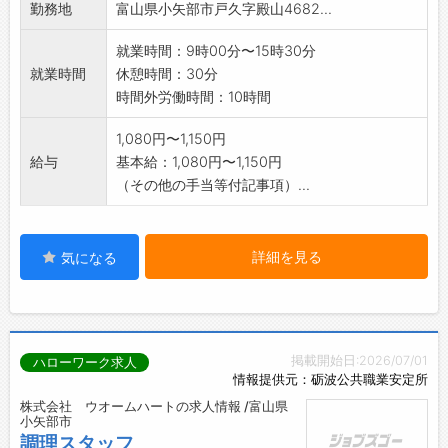
勤務地
富山県小矢部市戸久字殿山4682...
※お金の取り扱い、会計業務はありません。
仕事内容は決められた手順に従い丁寧にお教え
就業時間：9時00分〜15時30分
しますので、初心者
就業時間
休憩時間：30分
でも安心です。まずは職場見学、お話だけでも
時間外労働時間：10時間
聞いてみませんか?
・変更範囲:変更なし
1,080円〜1,150円
給与
基本給：1,080円〜1,150円
（その他の手当等付記事項）...
詳細を見る
気になる
掲載開始日:2026/07/01
ハローワーク求人
情報提供元：砺波公共職業安定所
株式会社 ウオームハートの求人情報 /富山県
小矢部市
調理スタッフ