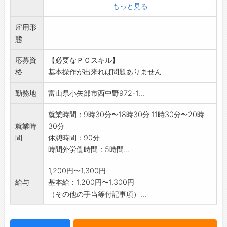
<お仕事内容>
もっと見る
接客販売/レジ業務/在庫管理/品出し・陳列
雇用形
梱包・ラッピング/納品対応/店内清掃
態
毎日の食卓はもちろん、人生の節目を彩る贈り物に
も
応募資
【必要なＰＣスキル】
多く選ばれています。
格
基本操作が出来れば問題ありません
「これを選んでよかった」と思っていただけるよ
う、
勤務地
富山県小矢部市西中野972-1...
お客様に寄り添ったご提案をお願いします。
(従事すべき業務の変更の範囲:面接時等に別途明示)
就業時間：9時30分〜18時30分 11時30分〜20時
就業時
30分
[請負業務]
間
休憩時間：90分
時間外労働時間：5時間...
1,200円〜1,300円
給与
基本給：1,200円〜1,300円
（その他の手当等付記事項）...