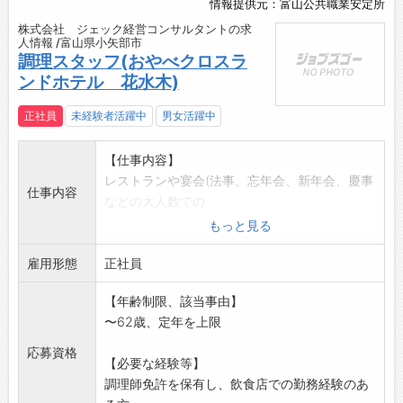
情報提供元：富山公共職業安定所
株式会社 ジェック経営コンサルタントの求
人情報 /富山県小矢部市
調理スタッフ(おやべクロスラ
ンドホテル 花水木)
正社員
未経験者活躍中
男女活躍中
【仕事内容】
レストランや宴会(法事、忘年会、新年会、慶事
仕事内容
などの大人数での
料理)の調理、メニュー開発、原価管理、衛生管
もっと見る
理食材管理、など
雇用形態
変更の範囲:変更なし
正社員
【年齢制限、該当事由】
〜62歳、定年を上限
応募資格
【必要な経験等】
調理師免許を保有し、飲食店での勤務経験のあ