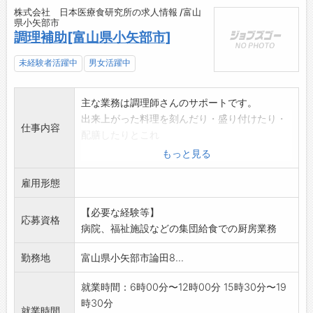
株式会社 日本医療食研究所の求人情報 /富山
県小矢部市
調理補助[富山県小矢部市]
未経験者活躍中
男女活躍中
主な業務は調理師さんのサポートです。
出来上がった料理を刻んだり・盛り付けたり・
仕事内容
配膳したりとこれ
まで調理のお仕事をしたことがない方でもすぐ
もっと見る
に覚えることが出
雇用形態
来ます。もちろん、現地での教育もあるので安
心です!
【必要な経験等】
<具体的な業務>
応募資格
病院、福祉施設などの集団給食での厨房業務
<食数>
・出来上がった料理のカット・盛り付
勤務地
富山県小矢部市論田8...
け 朝:60食
・配膳カートに積み込み・食堂へ配
就業時間：6時00分〜12時00分 15時30分〜19
膳 昼:65食
時30分
就業時間
・食器、調理器具の洗