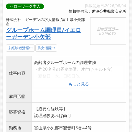
掲載開始日:2026/06/04
ハローワーク求人
情報提供元：砺波公共職業安定所
株式会社 ガーデンの求人情報 /富山県小矢部
市
グループホーム調理員/イエロ
ーガーデン小矢部
未経験者活躍中
男女活躍中
高齢者グループホームの調理業務
・約20名分の昼食準備、片付け(チルド食)
仕事内容
・勤務日 木、日曜日他
(週2日以上)
もっと見る
【変更範囲:なし】
雇用形態
※面接を希望される方は、事前にハローワーク
の「紹介状」の交付
【必要な経験等】
を受けてください
応募資格
調理経験あれば尚可
勤務地
富山県小矢部市観音町5番44号