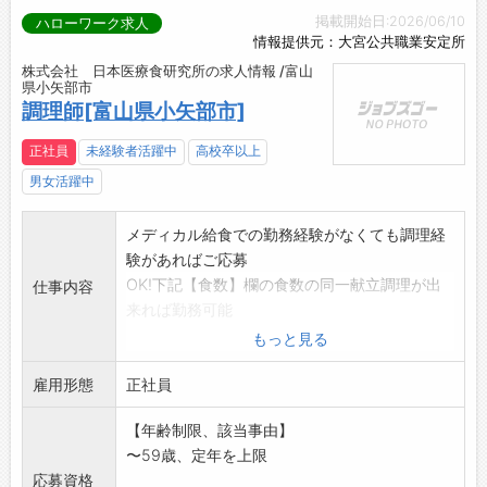
掲載開始日:2026/06/10
ハローワーク求人
情報提供元：大宮公共職業安定所
株式会社 日本医療食研究所の求人情報 /富山
県小矢部市
調理師[富山県小矢部市]
正社員
未経験者活躍中
高校卒以上
男女活躍中
メディカル給食での勤務経験がなくても調理経
験があればご応募
OK!下記【食数】欄の食数の同一献立調理が出
仕事内容
来れば勤務可能
です。メディカル給食特有の作業内容は、OJT
もっと見る
期間にしっかり
雇用形態
とお教えいたします。
正社員
【食数】朝60食、昼65食、夕60食
【年齢制限、該当事由】
・調理・盛り付け、配膳
〜59歳、定年を上限
・食器、調理器具の洗浄
応募資格
・翌日使用する野菜の仕込み