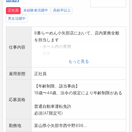
正社員
未経験者活躍中
高校卒以上
男女活躍中
8番らーめん小矢部店において、店内業務全般
を担当します
・ホール内の業務
仕事内容
・接客
・キッチンでの調理補助業務
もっと見る
*本人の希望・能力等に応じて店長候補として業
雇用形態
務にあたっていた
正社員
だくこともあります
【年齢制限、該当事由】
その場合は賃金を考慮します
18歳〜44歳、法令の規定により年齢制限がある
※面接を希望される方は、事前にハローワーク
応募資格
の「紹介状」の交付
普通自動車運転免許
を受けてください
必須(AT限定可)
勤務地
富山県小矢部市西中野898...