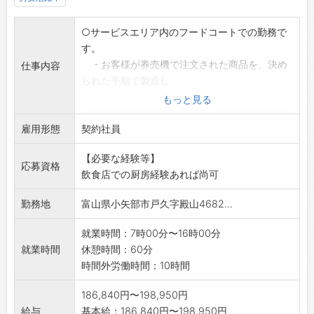
○サービスエリア内のフードコートでの勤務で
す。
・お客様が券売機で注文された商品を、決め
仕事内容
られた手順で製造し
提供
もっと見る
・昼食、夕食時間帯以外は、準備(仕込み)作
雇用形態
業があります
契約社員
・食器の洗浄やフロアのモップ掛け、テーブ
【必要な経験等】
ル、椅子の整頓など
応募資格
飲食店での厨房経験あれば尚可
・食材補充
・閉店作業(券売機締め、片付け、清掃)
勤務地
富山県小矢部市戸久字殿山4682...
※お金の取り扱い、会計業務はありません。
仕事内容は決められた手順に従い丁寧にお教え
就業時間：7時00分〜16時00分
しますので、初心者
就業時間
休憩時間：60分
でも安心です。まずは職場見学、お話だけでも
時間外労働時間：10時間
聞いてみませんか?
・変更範囲:変更なし
186,840円〜198,950円
給与
基本給：186,840円〜198,950円