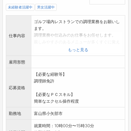
未経験者活躍中
男女活躍中
ゴルフ場内レストランでの調理業務をお願いし
ます。
調理業務や仕込みのお仕事をお任せします。
仕事内容
親しみやすさのあるメニューが多くすぐに覚え
られます。
もっと見る
変更範囲:変更なし
雇用形態
※面接を希望される方は、事前にハローワーク
の「紹介状」の交付
【必要な経験等】
を受けてください
調理師免許
応募資格
【必要なＰＣスキル】
簡単なエクセル操作程度
勤務地
富山県小矢部市
就業時間：10時00分〜15時30分