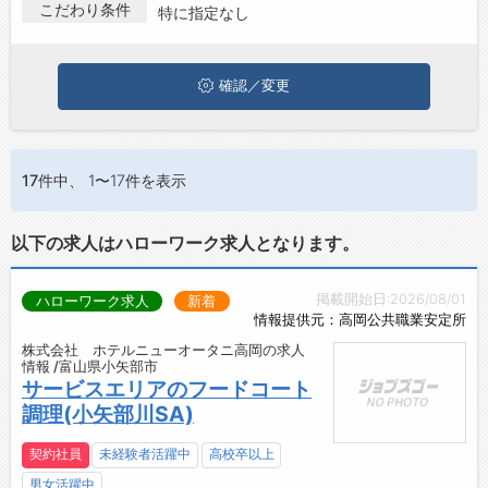
小矢部市で調理･製菓･バーテンダーの求人・転職情報を探してい
こだわり条件
特に指定なし
お問い合わせ
る方は、ぜひ興味のある職種に応募してみてくださいね。
よくあるご質問
確認／変更
17件
中、 1〜17件を表示
以下の求人はハローワーク求人となります。
掲載開始日:2026/08/01
ハローワーク求人
新着
情報提供元：高岡公共職業安定所
株式会社 ホテルニューオータニ高岡の求人
情報 /富山県小矢部市
サービスエリアのフードコート
調理(小矢部川SA)
契約社員
未経験者活躍中
高校卒以上
男女活躍中