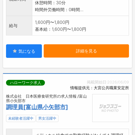
休憩時間：30分
浄 夕:60食
時間外労働時間：0時間...
・翌日使用する野菜の下処理(カット等)。
・飲食業未経験の方でも大歓迎です。
1,600円〜1,800円
給与
基本給：1,600円〜1,800円
詳細を見る
気になる
掲載開始日:2026/06/09
ハローワーク求人
情報提供元：大宮公共職業安定所
株式会社 日本医療食研究所の求人情報 /富山
県小矢部市
調理員[富山県小矢部市]
未経験者活躍中
男女活躍中