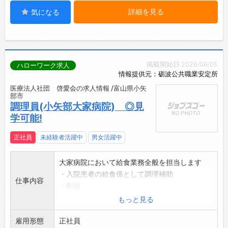
詳細を見る
気になる
掲載開始日:2026/06/05
ハローワーク求人
情報提供元：砺波公共職業安定所
医療法人社団 啓愛会の求人情報 /富山県小矢
部市
調理員(小矢部大家病院) ◎見
学可能!
正社員
未経験者活躍中
男女活躍中
大家病院において給食業務全般を担当します
・入院患者の給食係として調理補助
仕事内容
・配膳
・後片付け その他関連業務
もっと見る
【変更範囲:変更なし】
雇用形態
正社員