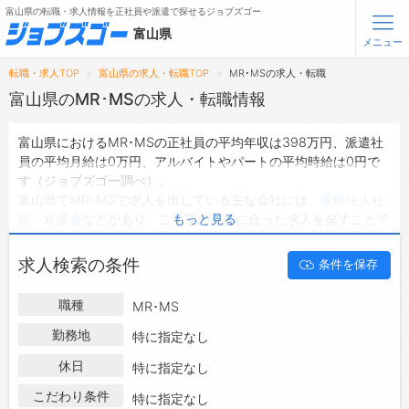
富山県の転職・求人情報を正社員や派遣で探せるジョブズゴー
富山県
メニュー
転職・求人TOP
富山県の求人・転職TOP
MR･MSの求人・転職
無料会員登録
ログイン
富山県のMR･MSの求人・転職情報
富山県におけるMR･MSの正社員の平均年収は398万円、派遣社
メニュー
員の平均月給は0万円、アルバイトやパートの平均時給は0円で
す（ジョブズゴー調べ）。
トップ
富山県でMR･MSで求人を出している主な会社には、
医療法人社
詳細情報で求人を探す
団 双星会
などがあり、ご希望の条件に合った求人を探すことで
もっと見る
きます。
富山県の地域密着型の求人サイトであるジョブズゴーでは富山県
転職支援サービスについて
求人検索の条件
条件を保存
の求人情報を1件取り扱っており、そのうち
正社員の求人
は1件、
派遣社員の求人
は0件、
アルバイト・パートの求人
は0件です。
転職ノウハウ(応募書類の書き方・面接対策など)
職種
MR･MS
ハローワークにはない求人も多数扱っており、転職だけでなく、
転職・採用コラム
第二新卒から50代・60代以上の方の再就職も可能です。 富山県
勤務地
特に指定なし
でMR･MSの求人・転職情報を探している方は、ぜひ興味のある
休日
ジョブズゴーについて
特に指定なし
職種に応募してみてくださいね。
こだわり条件
特に指定なし
会社概要