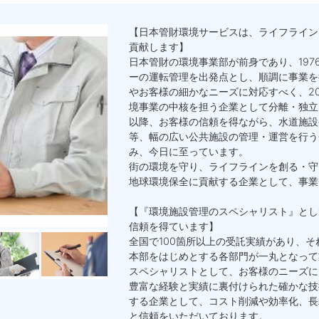
【日本管財環境サービスは、ライフライン
貢献します】
日本管財の環境事業部が前身であり、197
ーの運転管理を出発点とし、順調に事業を
やお客様の細かなニーズに対応すべく、200
境事業の中核を担う企業として分離・独立
以降、お客様の信頼を得ながら、水道施設
等、幅の広い公共施設の管理・運営を行う
み、今日に至っています。
街の環境を守り、ライフラインを創る・守
地球環境保全に貢献する企業として、事業
【『環境施設管理のスペシャリスト』とし
信頼を得ています】
全国で100箇所以上の受託実績があり、
本部をはじめとする各部門が一丸となって
スペシャリストとして、お客様のニーズに
豊富な経験と実績に裏付けられた確かな技
する企業として、コスト削減や効率化、長
と信頼をいただいております。