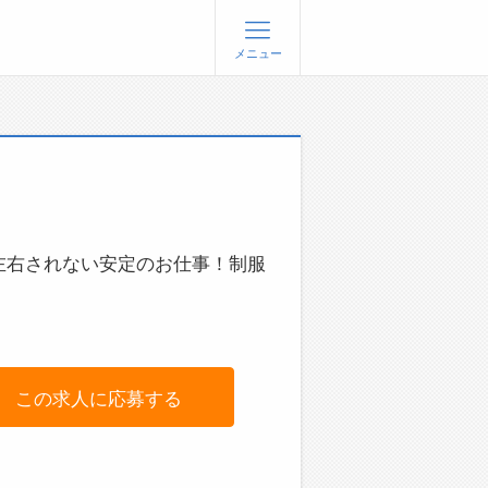
メニュー
登録
ログイン
ョブズゴーについて
社概要
問い合わせ
左右されない安定のお仕事！制服
くあるご質問
この求人に応募する