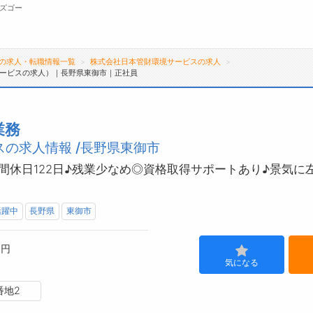
ズゴー
の求人・転職情報一覧
株式会社日本管財環境サービスの求人
ービスの求人）｜長野県東御市｜正社員
無料会員
転職支援サービスについて
ジ
業務
の求人情報 /長野県東御市
転職支援サービス
会
転職ノウハウ(応募書類の書き方・面接対策な
お
間休日122日♪残業少なめ◎資格取得サポートあり♪景気に
ど)
よ
転職・採用コラム
活躍中
長野県
東御市
0円
気になる
番地2