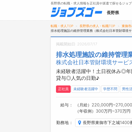
長野県の転職・求人情報を正社員や派遣で探せるジョブ
長野県
転職・求人TOP
長野県の求人・転職TOP
東御市
排水処理施設の維持管理業務（株式会社日本管財環境サ
掲載開始日: 2026/07/17
メニュー
排水処理施設の維持管理
株式会社日本管財環境サービス
トップ
詳細情報で求人を探す
未経験者活躍中！土日祝休み◎年
貸与◎人気の日勤♪
タップで簡単に求人を探す
【初めての方へ】
正社員
未経験者活躍中
学歴不問
男性
長野県の求人検索で選ばれる理由
給与
（月給）220,000円~270,00
（年収例）300万円~370万円
勤務地
長野県東御市下之城1400