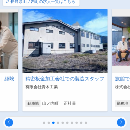
長野県山ノ内町の求人一覧はこちら
ア｜経験
精密板金加工会社での製造スタッフ
旅館で
有限会社青木工業
株式会
山ノ内町 正社員
勤務地
勤務地