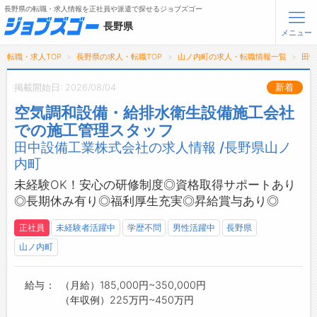
長野県の転職・求人情報を正社員や派遣で探せるジョブズゴー
長野県
メニュー
転職・求人TOP
長野県の求人・転職TOP
山ノ内町の求人・転職情報一覧
田
無料会員登録
ログイン
掲載開始日: 2026/08/04
新着
空気調和設備・給排水衛生設備施工会社
メニュー
での施工管理スタッフ
田中設備工業株式会社の求人情報 /長野県山ノ
トップ
内町
詳細情報で求人を探す
タップで簡単に求人を探す
未経験OK！安心の研修制度◎資格取得サポートあり
◎長期休み有り◎福利厚生充実◎昇給賞与あり◎
【初めての方へ】
長野県の求人検索で選ばれる理由
正社員
未経験者活躍中
学歴不問
男性活躍中
長野県
山ノ内町
転職支援サービスについて
転職支援サービス
給与
（月給）185,000円~350,000円
転職ノウハウ(応募書類の書き方・面接対策など)
（年収例）225万円~450万円
転職・採用コラム