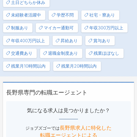
土日どちらか休み
未経験者活躍中
学歴不問
社宅・寮あり
制服あり
マイカー通勤可
年収300万円以上
年収400万円以上
昇給あり
賞与あり
交通費あり
退職金制度あり
残業ほぼなし
残業月10時間以内
残業月20時間以内
長野県専門の転職エージェント
気になる求人は見つかりましたか？
長野県求人に特化した
ジョブズゴーでは
転職エージェントによる