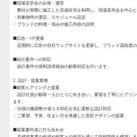
■現場見学会の企画・運営
弊社が実際に施工した完成住宅を利用し、現場見学会を中心と
・対象物件の選定、スケジュール設定
・ブランドの特徴・強みや施工内容の説明
■広告・HP更新
定期的に広告や自社ウェブサイトを更新し、ブランド認知度の
■紹介案件への対応
紹介案件や資料請求経由の顧客対応を行います。
2. 設計・提案業務
■顧客ヒアリングと提案
設計社員が顧客一人ひとりに向き合い、要望を丁寧にヒアリン
ます。
・仕様の微調整や省エネ対応を含む柔軟な設計対応
・ご要望、予算、住まい方を考慮した意匠デザインの提案
■提案書作成と打ち合わせ
見積提案書の作成や顧客との面談を通じて信頼関係を構築しま