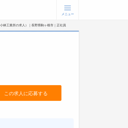
メニュー
小林工業所の求人）｜長野県駒ヶ根市｜正社員
登録
ログイン
ョブズゴーについて
社概要
問い合わせ
くあるご質問
この求人に応募する