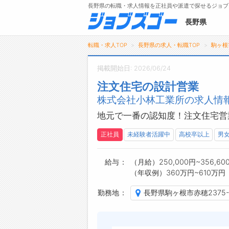
長野県の転職・求人情報を正社員や派遣で探せるジョブ
長野県
転職・求人TOP
長野県の求人・転職TOP
駒ヶ根
掲載開始日: 2026/06/24
注文住宅の設計営業
メニュー
株式会社小林工業所の求人情報
トップ
地元で一番の認知度！注文住宅営
詳細情報で求人を探す
タップで簡単に求人を探す
正社員
未経験者活躍中
高校卒以上
男
【初めての方へ】
長野県の求人検索で選ばれる理由
給与
（月給）250,000円~356,60
（年収例）360万円~610万円
勤務地
長野県駒ヶ根市赤穂2375-