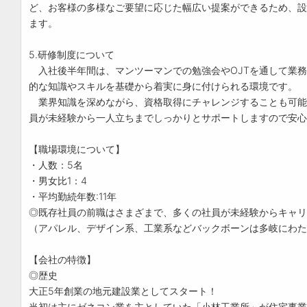
ど、お客様の多様なご要望に応じた幅広い提案ができるため、設
ます。
5.研修制度について
入社後半年間は、マンツーマンでの勉強会やOJTを通して業務
的な知識やスキルを基礎から着実に身に付けられる環境です。
業界知識を深めながら、資格取得にチャレンジすることも可能
員が未経験から一人立ちまでしっかりとサポートしますので安心
【職場環境について】
・人数：5名
・男女比1：4
・平均勤続年数:11年
◎既存社員の前職はさまざまで、多くの社員が未経験からキャリ
（アパレル、デザイン系、工業系などバックボーンは多岐にわた
【会社の特徴】
◎歴史
大正5年創業の地元建設業としてスタート！
当初は主にゼネコン業を主としていた「小林工業所」が住宅事業