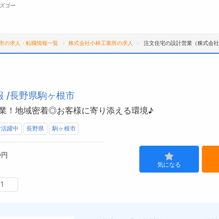
ズゴー
市の求人・転職情報一覧
株式会社小林工業所の求人
注文住宅の設計営業（株式会社
無料会員
転職支援サービスについて
ジ
 /長野県駒ヶ根市
転職支援サービス
会
業！地域密着◎お客様に寄り添える環境♪
転職ノウハウ(応募書類の書き方・面接対策な
お
ど)
よ
女活躍中
長野県
駒ヶ根市
転職・採用コラム
0円
気になる
1