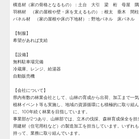
構造材（家の骨格となるもの）：土台 大引 梁 桁 母屋 隅
羽柄材 （家の屋根や壁・床を支えるもの）：根太 垂木 間柱
パネル材 （家の屋根や床の下地材）：野地パネル 床パネル
【制服】
希望があれば支給
【設備】
無料駐車場完備
冷蔵庫、レンジ、給湯器
自動販売機
【会社について】
県内有数の林業会社として、山林の育成から出荷、加工まで一気
植林イベント等も実施し、地域の資源循環にも積極的に取り組ん
に、100年続く林業を目指しています。
事業部が2つあり、山林部では、立木の伐採、森林育成保全を担
用建材（住宅用柱など）の製造加工を担当しています。いずれも
持って、業務に取り組んでいます。