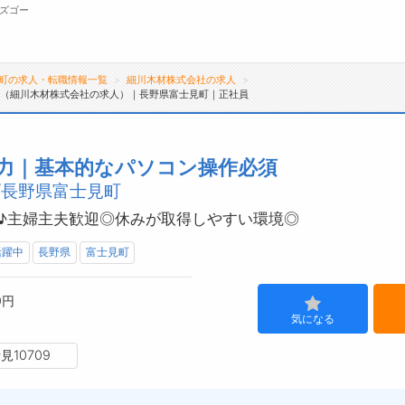
ズゴー
町の求人・転職情報一覧
細川木材株式会社の求人
須（細川木材株式会社の求人）｜長野県富士見町｜正社員
無料会員
転職支援サービスについて
ジ
入力｜基本的なパソコン操作必須
/長野県富士見町
転職支援サービス
会
転職ノウハウ(応募書類の書き方・面接対策な
お
♪主婦主夫歓迎◎休みが取得しやすい環境◎
ど)
よ
活躍中
長野県
富士見町
転職・採用コラム
0円
気になる
10709