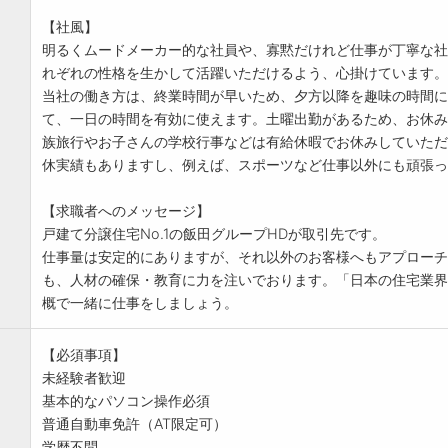
【社風】
明るくムードメーカー的な社員や、寡黙だけれど仕事が丁寧な社
れぞれの性格を生かして活躍いただけるよう、心掛けています。
当社の働き方は、終業時間が早いため、夕方以降を趣味の時間に
て、一日の時間を有効に使えます。土曜出勤があるため、お休み
族旅行やお子さんの学校行事などは有給休暇でお休みしていただ
休実績もありますし、例えば、スポーツなど仕事以外にも頑張っ
【求職者へのメッセージ】
戸建て分譲住宅No.1の飯田グループHDが取引先です。
仕事量は安定的にありますが、それ以外のお客様へもアプローチ
も、人材の確保・教育に力を注いでおります。「日本の住宅業界
概で一緒に仕事をしましょう。
【必須事項】
未経験者歓迎
基本的なパソコン操作必須
普通自動車免許（AT限定可）
学歴不問