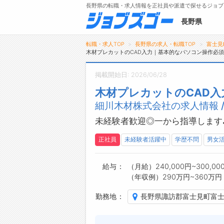
長野県の転職・求人情報を正社員や派遣で探せるジョブ
長野県
転職・求人TOP
長野県の求人・転職TOP
富士見
木材プレカットのCAD入力｜基本的なパソコン操作必
掲載開始日: 2026/06/28
メニュー
木材プレカットのCAD
細川木材株式会社の求人情報 
トップ
詳細情報で求人を探す
未経験者歓迎◎一から指導します
タップで簡単に求人を探す
正社員
未経験者活躍中
学歴不問
男女
【初めての方へ】
長野県の求人検索で選ばれる理由
給与
（月給）240,000円~300,00
（年収例）290万円~360万円
勤務地
長野県諏訪郡富士見町富士見